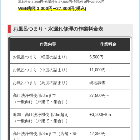
基本料金 3,300円+作業料金 27,500円+部品代 0円=30,800円
交換・取付（タンク）
22,000円+材料費
WEB割引3,000円➡27,800円(税込)
交換・取付（便器）
22,000円+材料費
お風呂つまり・水漏れ修理の作業料金表
交換・取付（普通便座）
11,000円+材料費
作業内容
作業料金
交換・取付（温水洗浄便座）
16,500円+材料費
お風呂つまり（軽度の詰まり）
5,500円
交換・取付(単水栓（壁付・デッキ
13,200円+材料費
式）)
お風呂つまり（中度の詰まり）
11,000円
交換・取付(混合水栓（壁付・デッキ
16,500円+材料費
お風呂つまり（高度の詰まり）
現地調査
式・ワンホール）)
高圧洗浄機使用/3mまで
27,500円～
交換・取付(排水栓・排水トラップ
22,000円+材料費
（一般向け（戸建て・集合））
（P/S/ポップアップ））
追加 高圧洗浄機使用/3m超え
+3,300円/ｍ
交換・取付（その他部品）
11,000円+材料費
（一般向け（戸建て・集合））
持込商品取付（単水栓）
13,200円
高圧洗浄機使用/3mまで（店舗・法
42,350円
人）