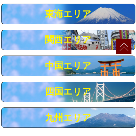
マス交換（深さ50㎝以上）
66,000円
東海エリア
コンクリート斫り（厚さ10㎝まで）
27,500円
コンクリート斫り（厚さ10㎝超え）
38,500円
関西エリア
モルタル補修（厚さ10㎝まで）
27,500円
モルタル補修（厚さ10㎝超え）
38,500円
中国エリア
追加人工
16,500円
廃棄・処分
現場見積
四国エリア
※給水管工事は20mmまでの価格です。
九州エリア