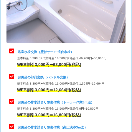
桝清掃
8,800円
止水・漏水調査・防水処理・清掃・修
11,000円
理・調整・分解・加工など（軽作業）
止水・漏水調査・防水処理・清掃・修
22,000円
理・調整・分解・加工など（中作業）
浴室水栓交換（壁付サーモ 混合水栓）
基本料金 3,300円+作業料金 16,500円+部品代 46,200円=66,000円
止水・漏水調査・防水処理・清掃・修
33,000円
WEB割引3,000円➡63,000円(税込)
理・調整・分解・加工など（重作業）
お風呂の部品交換（ハンドル交換）
トイレタンク脱着
16,500円
基本料金 3,300円+作業料金 11,000円+部品代 1,364円=15,664円
WEB割引3,000円➡12,664円(税込)
トイレ便器脱着
16,500円
タンクレストイレ脱着
33,000円
お風呂の排水詰まり除去作業（トーラー作業3ｍ迄）
基本料金 3,300円+作業料金 16,500円+部品代 0円=19,800円
小便器トイレ脱着
現地見積
WEB割引3,000円➡16,800円(税込)
その他部品の脱着
8,800円～
お風呂の排水詰まり除去作業（高圧洗浄3ｍ迄）