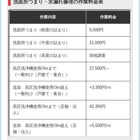
洗面所つまり・水漏れ修理の作業料金表
コンクリート斫り（厚さ10㎝超え）
38,500円
交換・取付（その他部品）
11,000円+材料費
作業内容
作業料金
モルタル補修（厚さ10㎝まで）
27,500円
持込商品取付（単水栓）
13,200円
洗面所つまり（軽度の詰まり）
5,500円
モルタル補修（厚さ10㎝超え）
38,500円
持込商品取付（混合水栓）
16,500円
洗面所つまり（中度の詰まり）
11,000円
洗面台設置
38,500円
持込商品取付（浄水器・分岐水栓）
16,500円
洗面所つまり（高度の詰まり）
現地調査
バスタブ設置
現場見積
給水管工事※（ホール加工)
16,500円
高圧洗浄機使用/3mまで
27,500円～
追加人工
16,500円
（一般向け（戸建て・集合））
給水管工事※（バンド止め)
3,300円
廃棄・処分
現場見積
追加 高圧洗浄機使用/3m超え
+3,300円/ｍ
給水管工事※（支持金具設置)
5,500円
（一般向け（戸建て・集合））
※給水管工事は20mmまでの価格です。
給水管工事※（保温材使用（バンド止
5,500円
高圧洗浄機使用/3mまで（店舗・法
42,350円
め込み）)
人）
給水管工事※（土の掘削・埋め戻し作
11,000円
追加 高圧洗浄機使用/3m超え（店
+5,500円/ｍ
業)
舗・法人）
給水管工事※（塩ビ管（VP・HI）使
33,000円