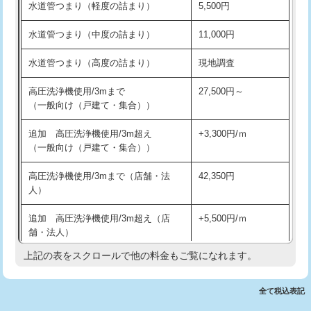
水道管つまり（軽度の詰まり）
5,500円
交換・取付(排水栓・排水トラップ
22,000円+材料費
洗面台設置
38,500円
（P/S/ポップアップ））
水道管つまり（中度の詰まり）
11,000円
化粧台設置
22,000円
交換・取付（その他部品）
11,000円+材料費
水道管つまり（高度の詰まり）
現地調査
追加人工
16,500円
持込商品取付（単水栓）
13,200円
高圧洗浄機使用/3mまで
27,500円～
廃棄・処分
現場見積
（一般向け（戸建て・集合））
持込商品取付（混合水栓）
16,500円
※給水管工事は20mmまでの価格です。
追加 高圧洗浄機使用/3m超え
+3,300円/ｍ
持込商品取付（浄水器・分岐水栓）
16,500円
（一般向け（戸建て・集合））
排水管工事（土の掘削・埋め戻し作
11,000円~
高圧洗浄機使用/3mまで（店舗・法
42,350円
業）
人）
排水管工事（排水管工事/3ｍまで）
55,000円
追加 高圧洗浄機使用/3m超え（店
+5,500円/ｍ
舗・法人）
排水管工事（追加 排水管工事/3ｍ超
+11,000円
え）
上記の表をスクロールで他の料金もご覧になれます。
高度高圧洗浄換
現地調査
マス交換（土の掘削・埋め戻し作業）
11,000円~
トーラー作業
16,500円
全て税込表記
マス交換（深さ50㎝未満）
55,000円