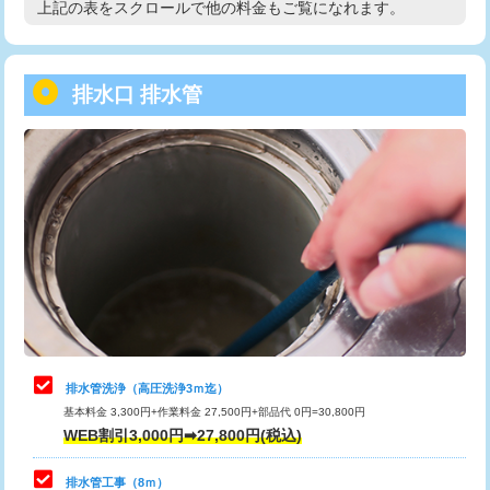
上記の表をスクロールで他の料金もご覧になれます。
高度高圧洗浄換
現地調査
用/3ｍまで)
トーラー作業
16,500円
給水管工事※（塩ビ管（VP・HI）使
+8,800円
用（追加）/3ｍ超え)
排水口 排水管
トーラー機使用/3mまで
33,000円
給水管工事※（ライニング鋼管・銅
44,000円
追加トーラー機使用/3m超え
+3,300円
管・ポリ管・HT管使用/3ｍまで)
カメラ調査
33,000円
給水管工事※（ライニング鋼管・銅
+8,800円
管・ポリ管・HT管使用/3ｍ超え)
桝清掃
8,800円
排水管工事（土の掘削・埋め戻し作
11,000円~
止水・漏水調査・防水処理・清掃・修
11,000円
業）
理・調整・分解・加工など（軽作業）
排水管工事（排水管工事/3ｍまで）
55,000円
止水・漏水調査・防水処理・清掃・修
22,000円
理・調整・分解・加工など（中作業）
排水管工事（追加 排水管工事/3ｍ超
+11,000円
排水管洗浄（高圧洗浄3ｍ迄）
え）
基本料金 3,300円+作業料金 27,500円+部品代 0円=30,800円
止水・漏水調査・防水処理・清掃・修
33,000円
WEB割引3,000円➡27,800円(税込)
理・調整・分解・加工など（重作業）
マス交換（土の掘削・埋め戻し作業）
11,000円~
排水管工事（8ｍ）
その他部品の脱着
8,800円～
マス交換（深さ50㎝未満）
55,000円