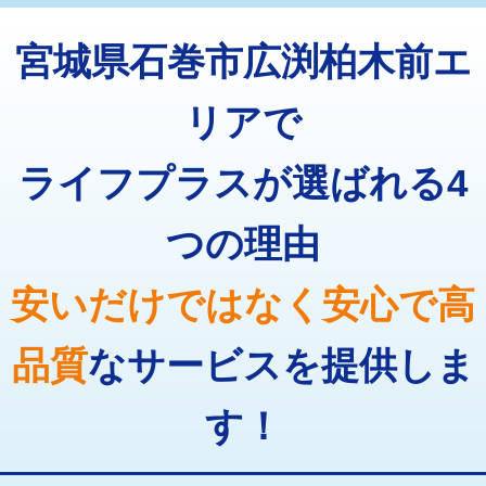
トーラー機使用/3mまで
33,000円
マス交換（深さ50㎝以上）
66,000円
宮城県石巻市広渕柏木前エ
追加トーラー機使用/3m超え
+3,300円
コンクリート斫り（厚さ10㎝まで）
27,500円
カメラ調査
33,000円
リアで
コンクリート斫り（厚さ10㎝超え）
38,500円
桝清掃
8,800円
ライフプラスが選ばれる4
モルタル補修（厚さ10㎝まで）
27,500円
止水・漏水調査・防水処理・清掃・修
11,000円
理・調整・分解・加工など（軽作業）
モルタル補修（厚さ10㎝超え）
38,500円
つの理由
止水・漏水調査・防水処理・清掃・修
22,000円
追加人工
16,500円
理・調整・分解・加工など（中作業）
安いだけではなく安心で高
廃棄・処分
現場見積
止水・漏水調査・防水処理・清掃・修
33,000円
理・調整・分解・加工など（重作業）
品質
なサービスを提供しま
その他部品の脱着
8,800円～
す！
交換・取付（タンク）
22,000円+材料費
交換・取付(単水栓（壁付・デッキ
13,200円+材料費