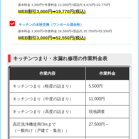
用/3ｍまで)
基本料金 3,300円+作業料金 11,000円+部品代 8,470円=22,770円
止水・漏水調査・防水処理・清掃・修
33,000円
WEB割引3,000円➡19,770円(税込)
理・調整・分解・加工など（重作業）
給水管工事※（塩ビ管（VP・HI）使
+8,800円
用（追加）/3ｍ超え)
キッチンの水栓交換（ワンホール混合栓）
お風呂タンク脱着
16,500円
基本料金 3,300円+作業料金 16,500円+部品代 35,750円=55,550円
給水管工事※（ライニング鋼管・銅
44,000円
WEB割引3,000円➡52,550円(税込)
その他部品の脱着
8,800円～
管・ポリ管・HT管使用/3ｍまで)
交換・取付（タンク）
22,000円+材料費
給水管工事※（ライニング鋼管・銅
+8,800円
管・ポリ管・HT管使用/3ｍ超え)
キッチンつまり・水漏れ修理の作業料金表
交換・取付(単水栓（壁付・デッキ
13,200円+材料費
式）)
排水管工事（土の掘削・埋め戻し作
11,000円~
作業内容
作業料金
業）
交換・取付(混合水栓（壁付・デッキ
16,500円+材料費
キッチンつまり（軽度の詰まり）
5,500円
式・ワンホール）)
排水管工事（排水管工事/3ｍまで）
55,000円
キッチンつまり（中度の詰まり）
11,000円
交換・取付(排水栓・排水トラップ
22,000円+材料費
排水管工事（追加 排水管工事/3ｍ超
+11,000円
（P/S/ポップアップ））
え）
キッチンつまり（高度の詰まり）
現地調査
交換・取付（その他部品）
11,000円+材料費
マス交換（土の掘削・埋め戻し作業）
11,000円~
高圧洗浄機使用/3mまで
27,500円～
（一般向け（戸建て・集合））
持込商品取付（単水栓）
13,200円
マス交換（深さ50㎝未満）
55,000円