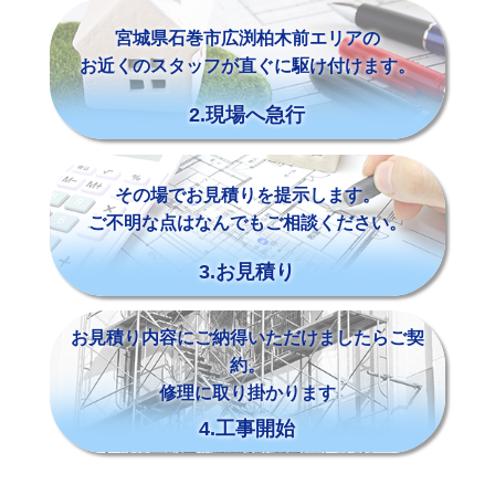
宮城県石巻市広渕柏木前エリアの
お近くのスタッフが直ぐに駆け付けます。
2.現場へ急行
その場でお見積りを提示します。
ご不明な点はなんでもご相談ください。
3.お見積り
お見積り内容にご納得いただけましたらご契
約。
修理に取り掛かります
4.工事開始