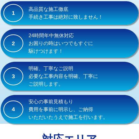
式）)
高品質な施工徹底
1
交換・取付(混合水栓（壁付・デッキ
16,500円+材料費
手続き工事は絶対に致しません！
式・ワンホール）)
交換・取付(排水栓・排水トラップ
22,000円+材料費
24時間年中無休対応
（P/S/ポップアップ））
2
お困りの時はいつでもすぐに
駆けつけます！
交換・取付（その他部品）
11,000円+材料費
持込商品取付（単水栓）
13,200円
明確、丁寧なご説明
3
必要な工事内容を明確、丁寧に
持込商品取付（混合水栓）
16,500円
ご説明します。
持込商品取付（浄水器・分岐水栓）
16,500円
安心の事前見積もり
給水管工事※（ホール加工)
16,500円
4
費用を事前に明示し、ご納得
いただいたうえで施工を行います。
給水管工事※（バンド止め)
3,300円
給水管工事※（支持金具設置)
5,500円