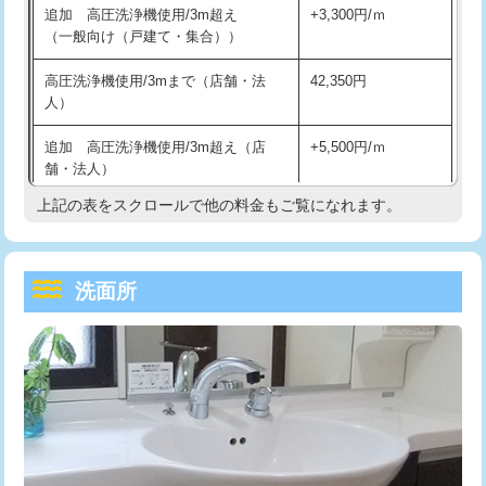
追加 高圧洗浄機使用/3m超え
+3,300円/ｍ
持込商品取付（混合水栓）
16,500円
マス交換（深さ50㎝以上）
66,000円
（一般向け（戸建て・集合））
持込商品取付（浄水器・分岐水栓）
16,500円
コンクリート斫り（厚さ10㎝まで）
27,500円
高圧洗浄機使用/3mまで（店舗・法
42,350円
人）
給水管工事※（ホール加工)
16,500円
コンクリート斫り（厚さ10㎝超え）
38,500円
追加 高圧洗浄機使用/3m超え（店
+5,500円/ｍ
給水管工事※（バンド止め)
3,300円
モルタル補修（厚さ10㎝まで）
27,500円
舗・法人）
給水管工事※（支持金具設置)
5,500円
モルタル補修（厚さ10㎝超え）
38,500円
上記の表をスクロールで他の料金もご覧になれます。
高度高圧洗浄換
現地調査
給水管工事※（保温材使用（バンド止
5,500円
洗面台設置
38,500円
トーラー作業
16,500円
め込み）)
洗面所
追加人工
16,500円
トーラー機使用/3mまで
33,000円
給水管工事※（土の掘削・埋め戻し作
11,000円
業)
廃棄・処分
現場見積
追加トーラー機使用/3m超え
+3,300円
給水管工事※（塩ビ管（VP・HI）使
33,000円
※給水管工事は20mmまでの価格です。
カメラ調査
33,000円
用/3ｍまで)
桝清掃
8,800円
給水管工事※（塩ビ管（VP・HI）使
+8,800円
用（追加）/3ｍ超え)
止水・漏水調査・防水処理・清掃・修
11,000円