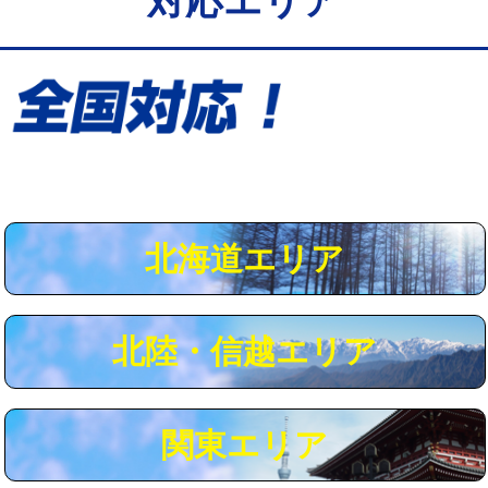
対応エリア
給水管工事※（保温材使用（バンド止
5,500円
め込み）)
給水管工事※（土の掘削・埋め戻し作
11,000円
業)
給水管工事※（塩ビ管（VP・HI）使
33,000円
用/3ｍまで)
給水管工事※（塩ビ管（VP・HI）使
+8,800円
用（追加）/3ｍ超え)
北海道エリア
給水管工事※（ライニング鋼管・銅
44,000円
管・ポリ管・HT管使用/3ｍまで)
北陸・信越エリア
給水管工事※（ライニング鋼管・銅
+8,800円
管・ポリ管・HT管使用/3ｍ超え)
マス交換（土の掘削・埋め戻し作業）
11,000円~
関東エリア
マス交換（深さ50㎝未満）
55,000円