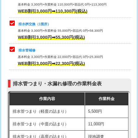
基本料金 3,300円+作業料金 110,000円+部品代 0円=113,300円
WEB割引3,000円➡110,300円(税込)
交換・取付（タンク）
22,000円+材料費
マス交換（深さ50㎝以上）
66,000円
交換・取付(単水栓（壁付・デッキ
13,200円+材料費
コンクリート斫り（厚さ10㎝まで）
27,500円
排水桝交換（1箇所）
式）)
基本料金 3,300円+作業料金 55,000円+部品代 0円=58,300円
コンクリート斫り（厚さ10㎝超え）
38,500円
WEB割引3,000円➡55,300円(税込)
交換・取付(混合水栓（壁付・デッキ
16,500円+材料費
式・ワンホール）)
モルタル補修（厚さ10㎝まで）
27,500円
排水管補修
基本料金 3,300円+作業料金 22,000円+部品代 0円=25,300円
交換・取付(排水栓・排水トラップ
22,000円+材料費
モルタル補修（厚さ10㎝超え）
38,500円
WEB割引3,000円➡22,300円(税込)
（P/S/ポップアップ））
台所シンク・作業台設置
現場見積
交換・取付（その他部品）
11,000円+材料費
排水管つまり・水漏れ修理の作業料金表
追加人工
16,500円
持込商品取付（単水栓）
13,200円
作業内容
作業料金
廃棄・処分
現場見積
持込商品取付（混合水栓）
16,500円
排水管つまり（軽度の詰まり）
5,500円
※給水管工事は20mmまでの価格です。
持込商品取付（浄水器・分岐水栓）
16,500円
排水管つまり（中度の詰まり）
11,000円
給水管工事※（ホール加工)
16,500円
排水管つまり（高度の詰まり）
現地調査