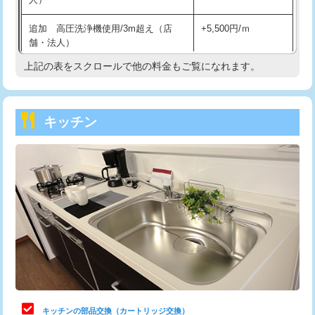
持込商品取付（混合水栓）
16,500円
追加 高圧洗浄機使用/3m超え（店
+5,500円/ｍ
持込商品取付（浄水器・分岐水栓）
16,500円
舗・法人）
持込商品取付（温水洗浄便座）
22,000円
上記の表をスクロールで他の料金もご覧になれます。
高度高圧洗浄換
現地調査
持込商品取付（普通便座⇔温水洗浄便
22,000円
トーラー作業
16,500円
座）
キッチン
トーラー機使用/3mまで
33,000円
給水管工事※（ホール加工)
16,500円
追加トーラー機使用/3m超え
+3,300円
給水管工事※（バンド止め)
3,300円
カメラ調査
33,000円
給水管工事※（支持金具設置)
5,500円
桝清掃
8,800円
給水管工事※（保温材使用（バンド止
5,500円
め込み）)
止水・漏水調査・防水処理・清掃・修
11,000円
理・調整・分解・加工など（軽作業）
給水管工事※（土の掘削・埋め戻し作
11,000円
業)
止水・漏水調査・防水処理・清掃・修
22,000円
理・調整・分解・加工など（中作業）
給水管工事※（塩ビ管（VP・HI）使
33,000円
キッチンの部品交換（カートリッジ交換）