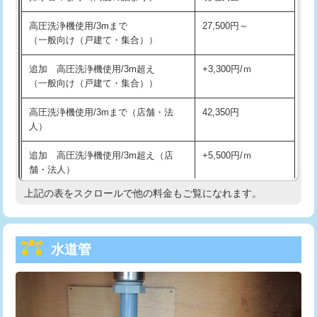
給水管工事※（バンド止め)
3,300円
高圧洗浄機使用/3mまで
27,500円～
（一般向け（戸建て・集合））
給水管工事※（支持金具設置)
5,500円
追加 高圧洗浄機使用/3m超え
+3,300円/ｍ
給水管工事※（保温材使用（バンド止
5,500円
（一般向け（戸建て・集合））
め込み）)
高圧洗浄機使用/3mまで（店舗・法
42,350円
給水管工事※（土の掘削・埋め戻し作
11,000円
人）
業)
追加 高圧洗浄機使用/3m超え（店
+5,500円/ｍ
給水管工事※（塩ビ管（VP・HI）使
33,000円
舗・法人）
用/3ｍまで)
上記の表をスクロールで他の料金もご覧になれます。
高度高圧洗浄換
現地調査
給水管工事※（塩ビ管（VP・HI）使
+8,800円
用（追加）/3ｍ超え)
トーラー作業
16,500円
給水管工事※（ライニング鋼管・銅
44,000円
水道管
トーラー機使用/3mまで
33,000円
管・ポリ管・HT管使用/3ｍまで)
追加トーラー機使用/3m超え
+3,300円
給水管工事※（ライニング鋼管・銅
+8,800円
管・ポリ管・HT管使用/3ｍ超え)
カメラ調査
33,000円