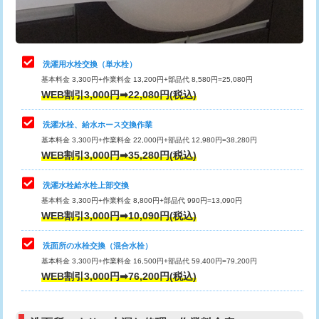
理・調整・分解・加工など（軽作業）
給水管工事※（ライニング鋼管・銅
44,000円
管・ポリ管・HT管使用/3ｍまで)
止水・漏水調査・防水処理・清掃・修
22,000円
理・調整・分解・加工など（中作業）
給水管工事※（ライニング鋼管・銅
+8,800円
洗濯用水栓交換（単水栓）
管・ポリ管・HT管使用/3ｍ超え)
基本料金 3,300円+作業料金 13,200円+部品代 8,580円=25,080円
止水・漏水調査・防水処理・清掃・修
33,000円
WEB割引3,000円➡22,080円(税込)
理・調整・分解・加工など（重作業）
排水管工事（土の掘削・埋め戻し作
11,000円~
業）
洗濯水栓、給水ホース交換作業
キッチンタンク脱着
16,500円
基本料金 3,300円+作業料金 22,000円+部品代 12,980円=38,280円
排水管工事（排水管工事/3ｍまで）
55,000円
WEB割引3,000円➡35,280円(税込)
その他部品の脱着
8,800円～
排水管工事（追加 排水管工事/3ｍ超
+11,000円
交換・取付（タンク）
22,000円+材料費
洗濯水栓給水栓上部交換
え）
基本料金 3,300円+作業料金 8,800円+部品代 990円=13,090円
交換・取付(単水栓（壁付・デッキ
13,200円+材料費
WEB割引3,000円➡10,090円(税込)
マス交換（土の掘削・埋め戻し作業）
11,000円~
式）)
洗面所の水栓交換（混合水栓）
マス交換（深さ50㎝未満）
55,000円
交換・取付(混合水栓（壁付・デッキ
16,500円+材料費
基本料金 3,300円+作業料金 16,500円+部品代 59,400円=79,200円
式・ワンホール）)
WEB割引3,000円➡76,200円(税込)
マス交換（深さ50㎝以上）
66,000円
交換・取付(排水栓・排水トラップ
22,000円+材料費
コンクリート斫り（厚さ10㎝まで）
27,500円
（P/S/ポップアップ））