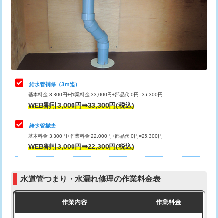
排水管工事（土の掘削・埋め戻し作
11,000円~
桝清掃
8,800円
業）
止水・漏水調査・防水処理・清掃・修
11,000円
排水管工事（排水管工事/3ｍまで）
55,000円
理・調整・分解・加工など（軽作業）
排水管工事（追加 排水管工事/3ｍ超
+11,000円
止水・漏水調査・防水処理・清掃・修
22,000円
え）
理・調整・分解・加工など（中作業）
給水管補修（3ｍ迄）
マス交換（土の掘削・埋め戻し作業）
11,000円~
基本料金 3,300円+作業料金 33,000円+部品代 0円=36,300円
止水・漏水調査・防水処理・清掃・修
33,000円
WEB割引3,000円➡33,300円(税込)
理・調整・分解・加工など（重作業）
マス交換（深さ50㎝未満）
55,000円
給水管撤去
その他部品の脱着
8,800円～
マス交換（深さ50㎝以上）
66,000円
基本料金 3,300円+作業料金 22,000円+部品代 0円=25,300円
WEB割引3,000円➡22,300円(税込)
交換・取付（タンク）
22,000円+材料費
コンクリート斫り（厚さ10㎝まで）
27,500円
交換・取付(単水栓（壁付・デッキ
13,200円+材料費
コンクリート斫り（厚さ10㎝超え）
38,500円
式）)
水道管つまり・水漏れ修理の作業料金表
モルタル補修（厚さ10㎝まで）
27,500円
交換・取付(混合水栓（壁付・デッキ
16,500円+材料費
作業内容
作業料金
式・ワンホール）)
モルタル補修（厚さ10㎝超え）
38,500円