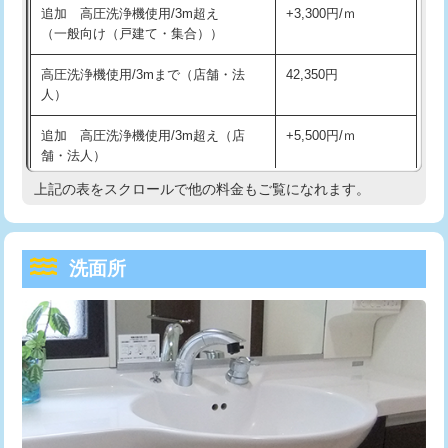
追加 高圧洗浄機使用/3m超え
+3,300円/ｍ
持込商品取付（混合水栓）
16,500円
マス交換（深さ50㎝以上）
66,000円
（一般向け（戸建て・集合））
持込商品取付（浄水器・分岐水栓）
16,500円
コンクリート斫り（厚さ10㎝まで）
27,500円
高圧洗浄機使用/3mまで（店舗・法
42,350円
人）
給水管工事※（ホール加工)
16,500円
コンクリート斫り（厚さ10㎝超え）
38,500円
追加 高圧洗浄機使用/3m超え（店
+5,500円/ｍ
給水管工事※（バンド止め)
3,300円
モルタル補修（厚さ10㎝まで）
27,500円
舗・法人）
給水管工事※（支持金具設置)
5,500円
モルタル補修（厚さ10㎝超え）
38,500円
上記の表をスクロールで他の料金もご覧になれます。
高度高圧洗浄換
現地調査
給水管工事※（保温材使用（バンド止
5,500円
洗面台設置
38,500円
トーラー作業
16,500円
め込み）)
洗面所
追加人工
16,500円
トーラー機使用/3mまで
33,000円
給水管工事※（土の掘削・埋め戻し作
11,000円
業)
廃棄・処分
現場見積
追加トーラー機使用/3m超え
+3,300円
給水管工事※（塩ビ管（VP・HI）使
33,000円
※給水管工事は20mmまでの価格です。
カメラ調査
33,000円
用/3ｍまで)
桝清掃
8,800円
給水管工事※（塩ビ管（VP・HI）使
+8,800円
用（追加）/3ｍ超え)
止水・漏水調査・防水処理・清掃・修
11,000円