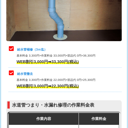
排水管工事（土の掘削・埋め戻し作
11,000円~
桝清掃
8,800円
業）
止水・漏水調査・防水処理・清掃・修
11,000円
排水管工事（排水管工事/3ｍまで）
55,000円
理・調整・分解・加工など（軽作業）
排水管工事（追加 排水管工事/3ｍ超
+11,000円
止水・漏水調査・防水処理・清掃・修
22,000円
え）
理・調整・分解・加工など（中作業）
給水管補修（3ｍ迄）
マス交換（土の掘削・埋め戻し作業）
11,000円~
基本料金 3,300円+作業料金 33,000円+部品代 0円=36,300円
止水・漏水調査・防水処理・清掃・修
33,000円
WEB割引3,000円➡33,300円(税込)
理・調整・分解・加工など（重作業）
マス交換（深さ50㎝未満）
55,000円
給水管撤去
その他部品の脱着
8,800円～
マス交換（深さ50㎝以上）
66,000円
基本料金 3,300円+作業料金 22,000円+部品代 0円=25,300円
WEB割引3,000円➡22,300円(税込)
交換・取付（タンク）
22,000円+材料費
コンクリート斫り（厚さ10㎝まで）
27,500円
交換・取付(単水栓（壁付・デッキ
13,200円+材料費
コンクリート斫り（厚さ10㎝超え）
38,500円
式）)
水道管つまり・水漏れ修理の作業料金表
モルタル補修（厚さ10㎝まで）
27,500円
交換・取付(混合水栓（壁付・デッキ
16,500円+材料費
作業内容
作業料金
式・ワンホール）)
モルタル補修（厚さ10㎝超え）
38,500円