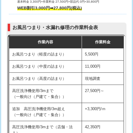
基本料金 3,300円+作業料金 27,500円+部品代 0円=30,800円
交換・取付（タンク）
22,000円+材料費
WEB割引3,000円➡27,800円(税込)
交換・取付（便器）
22,000円+材料費
お風呂つまり・水漏れ修理の作業料金表
交換・取付（普通便座）
11,000円+材料費
作業内容
作業料金
交換・取付（温水洗浄便座）
16,500円+材料費
お風呂つまり（軽度の詰まり）
5,500円
交換・取付(単水栓（壁付・デッキ
13,200円+材料費
式）)
お風呂つまり（中度の詰まり）
11,000円
交換・取付(混合水栓（壁付・デッキ
16,500円+材料費
お風呂つまり（高度の詰まり）
現地調査
式・ワンホール）)
高圧洗浄機使用/3mまで
27,500円～
交換・取付(排水栓・排水トラップ
22,000円+材料費
（一般向け（戸建て・集合））
（P/S/ポップアップ））
追加 高圧洗浄機使用/3m超え
+3,300円/ｍ
交換・取付（その他部品）
11,000円+材料費
（一般向け（戸建て・集合））
持込商品取付（単水栓）
13,200円
高圧洗浄機使用/3mまで（店舗・法
42,350円
人）