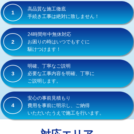
式）)
高品質な施工徹底
1
交換・取付(混合水栓（壁付・デッキ
16,500円+材料費
手続き工事は絶対に致しません！
式・ワンホール）)
交換・取付(排水栓・排水トラップ
22,000円+材料費
24時間年中無休対応
（P/S/ポップアップ））
2
お困りの時はいつでもすぐに
駆けつけます！
交換・取付（その他部品）
11,000円+材料費
持込商品取付（単水栓）
13,200円
明確、丁寧なご説明
3
必要な工事内容を明確、丁寧に
持込商品取付（混合水栓）
16,500円
ご説明します。
持込商品取付（浄水器・分岐水栓）
16,500円
安心の事前見積もり
給水管工事※（ホール加工)
16,500円
4
費用を事前に明示し、ご納得
いただいたうえで施工を行います。
給水管工事※（バンド止め)
3,300円
給水管工事※（支持金具設置)
5,500円