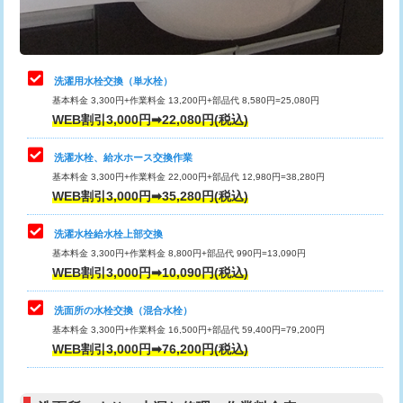
理・調整・分解・加工など（軽作業）
給水管工事※（ライニング鋼管・銅
44,000円
管・ポリ管・HT管使用/3ｍまで)
止水・漏水調査・防水処理・清掃・修
22,000円
理・調整・分解・加工など（中作業）
給水管工事※（ライニング鋼管・銅
+8,800円
洗濯用水栓交換（単水栓）
管・ポリ管・HT管使用/3ｍ超え)
基本料金 3,300円+作業料金 13,200円+部品代 8,580円=25,080円
止水・漏水調査・防水処理・清掃・修
33,000円
WEB割引3,000円➡22,080円(税込)
理・調整・分解・加工など（重作業）
排水管工事（土の掘削・埋め戻し作
11,000円~
業）
洗濯水栓、給水ホース交換作業
キッチンタンク脱着
16,500円
基本料金 3,300円+作業料金 22,000円+部品代 12,980円=38,280円
排水管工事（排水管工事/3ｍまで）
55,000円
WEB割引3,000円➡35,280円(税込)
その他部品の脱着
8,800円～
排水管工事（追加 排水管工事/3ｍ超
+11,000円
交換・取付（タンク）
22,000円+材料費
洗濯水栓給水栓上部交換
え）
基本料金 3,300円+作業料金 8,800円+部品代 990円=13,090円
交換・取付(単水栓（壁付・デッキ
13,200円+材料費
WEB割引3,000円➡10,090円(税込)
マス交換（土の掘削・埋め戻し作業）
11,000円~
式）)
洗面所の水栓交換（混合水栓）
マス交換（深さ50㎝未満）
55,000円
交換・取付(混合水栓（壁付・デッキ
16,500円+材料費
基本料金 3,300円+作業料金 16,500円+部品代 59,400円=79,200円
式・ワンホール）)
WEB割引3,000円➡76,200円(税込)
マス交換（深さ50㎝以上）
66,000円
交換・取付(排水栓・排水トラップ
22,000円+材料費
コンクリート斫り（厚さ10㎝まで）
27,500円
（P/S/ポップアップ））