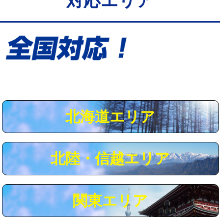
対応エリア
給水管工事※（保温材使用（バンド止
5,500円
め込み）)
給水管工事※（土の掘削・埋め戻し作
11,000円
業)
給水管工事※（塩ビ管（VP・HI）使
33,000円
用/3ｍまで)
給水管工事※（塩ビ管（VP・HI）使
+8,800円
用（追加）/3ｍ超え)
北海道エリア
給水管工事※（ライニング鋼管・銅
44,000円
管・ポリ管・HT管使用/3ｍまで)
北陸・信越エリア
給水管工事※（ライニング鋼管・銅
+8,800円
管・ポリ管・HT管使用/3ｍ超え)
マス交換（土の掘削・埋め戻し作業）
11,000円~
関東エリア
マス交換（深さ50㎝未満）
55,000円