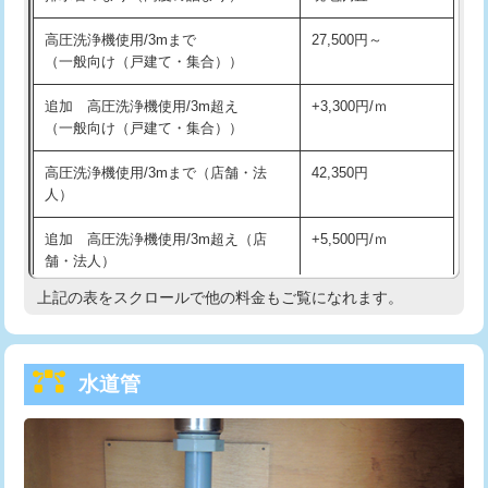
給水管工事※（バンド止め)
3,300円
高圧洗浄機使用/3mまで
27,500円～
（一般向け（戸建て・集合））
給水管工事※（支持金具設置)
5,500円
追加 高圧洗浄機使用/3m超え
+3,300円/ｍ
給水管工事※（保温材使用（バンド止
5,500円
（一般向け（戸建て・集合））
め込み）)
高圧洗浄機使用/3mまで（店舗・法
42,350円
給水管工事※（土の掘削・埋め戻し作
11,000円
人）
業)
追加 高圧洗浄機使用/3m超え（店
+5,500円/ｍ
給水管工事※（塩ビ管（VP・HI）使
33,000円
舗・法人）
用/3ｍまで)
上記の表をスクロールで他の料金もご覧になれます。
高度高圧洗浄換
現地調査
給水管工事※（塩ビ管（VP・HI）使
+8,800円
用（追加）/3ｍ超え)
トーラー作業
16,500円
給水管工事※（ライニング鋼管・銅
44,000円
水道管
トーラー機使用/3mまで
33,000円
管・ポリ管・HT管使用/3ｍまで)
追加トーラー機使用/3m超え
+3,300円
給水管工事※（ライニング鋼管・銅
+8,800円
管・ポリ管・HT管使用/3ｍ超え)
カメラ調査
33,000円