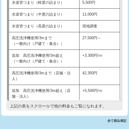
水道管つまり（軽度の詰まり）
5,500円
交換・取付(排水栓・排水トラップ
22,000円+材料費
洗面台設置
38,500円
（P/S/ポップアップ））
水道管つまり（中度の詰まり）
11,000円
化粧台設置
22,000円
交換・取付（その他部品）
11,000円+材料費
水道管つまり（高度の詰まり）
現地調査
追加人工
16,500円
持込商品取付（単水栓）
13,200円
高圧洗浄機使用/3mまで
27,500円～
廃棄・処分
現場見積
（一般向け（戸建て・集合））
持込商品取付（混合水栓）
16,500円
※給水管工事は20mmまでの価格です。
追加 高圧洗浄機使用/3m超え
+3,300円/ｍ
持込商品取付（浄水器・分岐水栓）
16,500円
（一般向け（戸建て・集合））
排水管工事（土の掘削・埋め戻し作
11,000円~
高圧洗浄機使用/3mまで（店舗・法
42,350円
業）
人）
排水管工事（排水管工事/3ｍまで）
55,000円
追加 高圧洗浄機使用/3m超え（店
+5,500円/ｍ
舗・法人）
排水管工事（追加 排水管工事/3ｍ超
+11,000円
え）
上記の表をスクロールで他の料金もご覧になれます。
高度高圧洗浄換
現地調査
マス交換（土の掘削・埋め戻し作業）
11,000円~
トーラー作業
16,500円
全て税込表記
マス交換（深さ50㎝未満）
55,000円