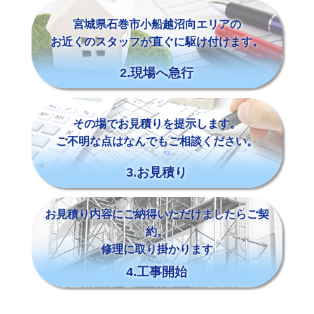
宮城県石巻市小船越沼向エリアの
お近くのスタッフが直ぐに駆け付けます。
2.現場へ急行
その場でお見積りを提示します。
ご不明な点はなんでもご相談ください。
3.お見積り
お見積り内容にご納得いただけましたらご契
約。
修理に取り掛かります
4.工事開始