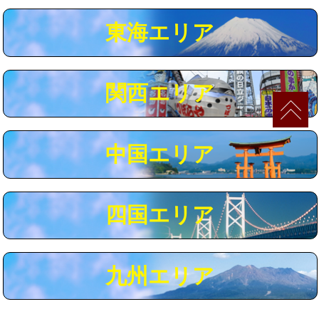
マス交換（深さ50㎝以上）
66,000円
東海エリア
コンクリート斫り（厚さ10㎝まで）
27,500円
コンクリート斫り（厚さ10㎝超え）
38,500円
関西エリア
モルタル補修（厚さ10㎝まで）
27,500円
モルタル補修（厚さ10㎝超え）
38,500円
中国エリア
追加人工
16,500円
廃棄・処分
現場見積
四国エリア
※給水管工事は20mmまでの価格です。
九州エリア