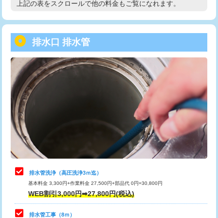
上記の表をスクロールで他の料金もご覧になれます。
高度高圧洗浄換
現地調査
用/3ｍまで)
トーラー作業
16,500円
給水管工事※（塩ビ管（VP・HI）使
+8,800円
用（追加）/3ｍ超え)
排水口 排水管
トーラー機使用/3mまで
33,000円
給水管工事※（ライニング鋼管・銅
44,000円
追加トーラー機使用/3m超え
+3,300円
管・ポリ管・HT管使用/3ｍまで)
カメラ調査
33,000円
給水管工事※（ライニング鋼管・銅
+8,800円
管・ポリ管・HT管使用/3ｍ超え)
桝清掃
8,800円
排水管工事（土の掘削・埋め戻し作
11,000円~
止水・漏水調査・防水処理・清掃・修
11,000円
業）
理・調整・分解・加工など（軽作業）
排水管工事（排水管工事/3ｍまで）
55,000円
止水・漏水調査・防水処理・清掃・修
22,000円
理・調整・分解・加工など（中作業）
排水管工事（追加 排水管工事/3ｍ超
+11,000円
排水管洗浄（高圧洗浄3ｍ迄）
え）
基本料金 3,300円+作業料金 27,500円+部品代 0円=30,800円
止水・漏水調査・防水処理・清掃・修
33,000円
WEB割引3,000円➡27,800円(税込)
理・調整・分解・加工など（重作業）
マス交換（土の掘削・埋め戻し作業）
11,000円~
排水管工事（8ｍ）
その他部品の脱着
8,800円～
マス交換（深さ50㎝未満）
55,000円