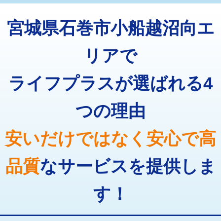
トーラー機使用/3mまで
33,000円
マス交換（深さ50㎝以上）
66,000円
宮城県石巻市小船越沼向エ
追加トーラー機使用/3m超え
+3,300円
コンクリート斫り（厚さ10㎝まで）
27,500円
カメラ調査
33,000円
リアで
コンクリート斫り（厚さ10㎝超え）
38,500円
桝清掃
8,800円
ライフプラスが選ばれる4
モルタル補修（厚さ10㎝まで）
27,500円
止水・漏水調査・防水処理・清掃・修
11,000円
理・調整・分解・加工など（軽作業）
モルタル補修（厚さ10㎝超え）
38,500円
つの理由
止水・漏水調査・防水処理・清掃・修
22,000円
追加人工
16,500円
理・調整・分解・加工など（中作業）
安いだけではなく安心で高
廃棄・処分
現場見積
止水・漏水調査・防水処理・清掃・修
33,000円
理・調整・分解・加工など（重作業）
品質
なサービスを提供しま
その他部品の脱着
8,800円～
す！
交換・取付（タンク）
22,000円+材料費
交換・取付(単水栓（壁付・デッキ
13,200円+材料費