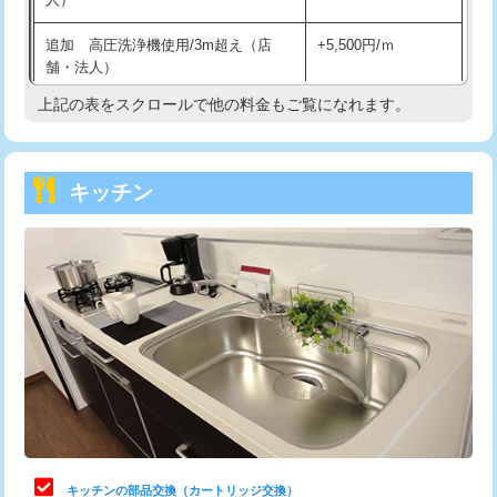
持込商品取付（混合水栓）
16,500円
追加 高圧洗浄機使用/3m超え（店
+5,500円/ｍ
持込商品取付（浄水器・分岐水栓）
16,500円
舗・法人）
持込商品取付（温水洗浄便座）
22,000円
上記の表をスクロールで他の料金もご覧になれます。
高度高圧洗浄換
現地調査
持込商品取付（普通便座⇔温水洗浄便
22,000円
トーラー作業
16,500円
座）
キッチン
トーラー機使用/3mまで
33,000円
給水管工事※（ホール加工)
16,500円
追加トーラー機使用/3m超え
+3,300円
給水管工事※（バンド止め)
3,300円
カメラ調査
33,000円
給水管工事※（支持金具設置)
5,500円
桝清掃
8,800円
給水管工事※（保温材使用（バンド止
5,500円
め込み）)
止水・漏水調査・防水処理・清掃・修
11,000円
理・調整・分解・加工など（軽作業）
給水管工事※（土の掘削・埋め戻し作
11,000円
業)
止水・漏水調査・防水処理・清掃・修
22,000円
理・調整・分解・加工など（中作業）
給水管工事※（塩ビ管（VP・HI）使
33,000円
キッチンの部品交換（カートリッジ交換）