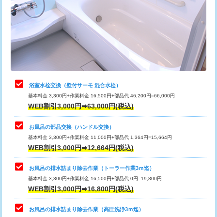
桝清掃
8,800円
止水・漏水調査・防水処理・清掃・修
11,000円
理・調整・分解・加工など（軽作業）
止水・漏水調査・防水処理・清掃・修
22,000円
理・調整・分解・加工など（中作業）
浴室水栓交換（壁付サーモ 混合水栓）
基本料金 3,300円+作業料金 16,500円+部品代 46,200円=66,000円
止水・漏水調査・防水処理・清掃・修
33,000円
WEB割引3,000円➡63,000円(税込)
理・調整・分解・加工など（重作業）
お風呂の部品交換（ハンドル交換）
トイレタンク脱着
16,500円
基本料金 3,300円+作業料金 11,000円+部品代 1,364円=15,664円
WEB割引3,000円➡12,664円(税込)
トイレ便器脱着
16,500円
タンクレストイレ脱着
33,000円
お風呂の排水詰まり除去作業（トーラー作業3ｍ迄）
基本料金 3,300円+作業料金 16,500円+部品代 0円=19,800円
小便器トイレ脱着
現地見積
WEB割引3,000円➡16,800円(税込)
その他部品の脱着
8,800円～
お風呂の排水詰まり除去作業（高圧洗浄3ｍ迄）