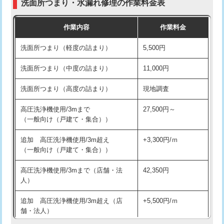
洗面所つまり・水漏れ修理の作業料金表
コンクリート斫り（厚さ10㎝超え）
38,500円
交換・取付（その他部品）
11,000円+材料費
作業内容
作業料金
モルタル補修（厚さ10㎝まで）
27,500円
持込商品取付（単水栓）
13,200円
洗面所つまり（軽度の詰まり）
5,500円
モルタル補修（厚さ10㎝超え）
38,500円
持込商品取付（混合水栓）
16,500円
洗面所つまり（中度の詰まり）
11,000円
洗面台設置
38,500円
持込商品取付（浄水器・分岐水栓）
16,500円
洗面所つまり（高度の詰まり）
現地調査
バスタブ設置
現場見積
給水管工事※（ホール加工)
16,500円
高圧洗浄機使用/3mまで
27,500円～
追加人工
16,500円
（一般向け（戸建て・集合））
給水管工事※（バンド止め)
3,300円
廃棄・処分
現場見積
追加 高圧洗浄機使用/3m超え
+3,300円/ｍ
給水管工事※（支持金具設置)
5,500円
（一般向け（戸建て・集合））
※給水管工事は20mmまでの価格です。
給水管工事※（保温材使用（バンド止
5,500円
高圧洗浄機使用/3mまで（店舗・法
42,350円
め込み）)
人）
給水管工事※（土の掘削・埋め戻し作
11,000円
追加 高圧洗浄機使用/3m超え（店
+5,500円/ｍ
業)
舗・法人）
給水管工事※（塩ビ管（VP・HI）使
33,000円