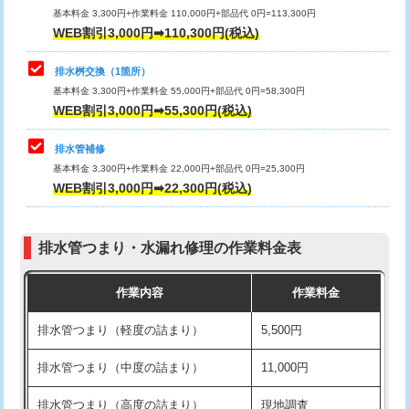
基本料金 3,300円+作業料金 110,000円+部品代 0円=113,300円
WEB割引3,000円➡110,300円(税込)
交換・取付（タンク）
22,000円+材料費
マス交換（深さ50㎝以上）
66,000円
交換・取付(単水栓（壁付・デッキ
13,200円+材料費
コンクリート斫り（厚さ10㎝まで）
27,500円
排水桝交換（1箇所）
式）)
基本料金 3,300円+作業料金 55,000円+部品代 0円=58,300円
コンクリート斫り（厚さ10㎝超え）
38,500円
WEB割引3,000円➡55,300円(税込)
交換・取付(混合水栓（壁付・デッキ
16,500円+材料費
式・ワンホール）)
モルタル補修（厚さ10㎝まで）
27,500円
排水管補修
基本料金 3,300円+作業料金 22,000円+部品代 0円=25,300円
交換・取付(排水栓・排水トラップ
22,000円+材料費
モルタル補修（厚さ10㎝超え）
38,500円
WEB割引3,000円➡22,300円(税込)
（P/S/ポップアップ））
台所シンク・作業台設置
現場見積
交換・取付（その他部品）
11,000円+材料費
排水管つまり・水漏れ修理の作業料金表
追加人工
16,500円
持込商品取付（単水栓）
13,200円
作業内容
作業料金
廃棄・処分
現場見積
持込商品取付（混合水栓）
16,500円
排水管つまり（軽度の詰まり）
5,500円
※給水管工事は20mmまでの価格です。
持込商品取付（浄水器・分岐水栓）
16,500円
排水管つまり（中度の詰まり）
11,000円
給水管工事※（ホール加工)
16,500円
排水管つまり（高度の詰まり）
現地調査