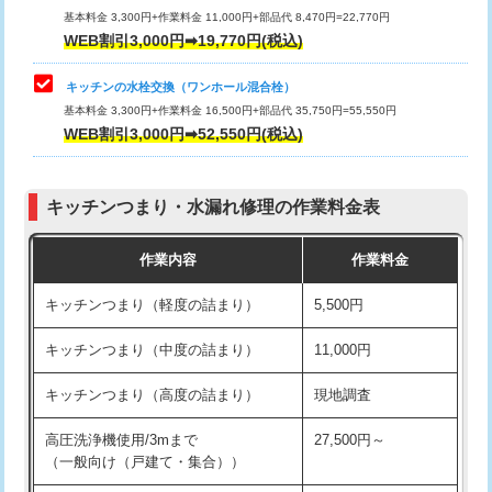
用/3ｍまで)
基本料金 3,300円+作業料金 11,000円+部品代 8,470円=22,770円
止水・漏水調査・防水処理・清掃・修
33,000円
WEB割引3,000円➡19,770円(税込)
理・調整・分解・加工など（重作業）
給水管工事※（塩ビ管（VP・HI）使
+8,800円
用（追加）/3ｍ超え)
キッチンの水栓交換（ワンホール混合栓）
お風呂タンク脱着
16,500円
基本料金 3,300円+作業料金 16,500円+部品代 35,750円=55,550円
給水管工事※（ライニング鋼管・銅
44,000円
WEB割引3,000円➡52,550円(税込)
その他部品の脱着
8,800円～
管・ポリ管・HT管使用/3ｍまで)
交換・取付（タンク）
22,000円+材料費
給水管工事※（ライニング鋼管・銅
+8,800円
管・ポリ管・HT管使用/3ｍ超え)
キッチンつまり・水漏れ修理の作業料金表
交換・取付(単水栓（壁付・デッキ
13,200円+材料費
式）)
排水管工事（土の掘削・埋め戻し作
11,000円~
作業内容
作業料金
業）
交換・取付(混合水栓（壁付・デッキ
16,500円+材料費
キッチンつまり（軽度の詰まり）
5,500円
式・ワンホール）)
排水管工事（排水管工事/3ｍまで）
55,000円
キッチンつまり（中度の詰まり）
11,000円
交換・取付(排水栓・排水トラップ
22,000円+材料費
排水管工事（追加 排水管工事/3ｍ超
+11,000円
（P/S/ポップアップ））
え）
キッチンつまり（高度の詰まり）
現地調査
交換・取付（その他部品）
11,000円+材料費
マス交換（土の掘削・埋め戻し作業）
11,000円~
高圧洗浄機使用/3mまで
27,500円～
（一般向け（戸建て・集合））
持込商品取付（単水栓）
13,200円
マス交換（深さ50㎝未満）
55,000円