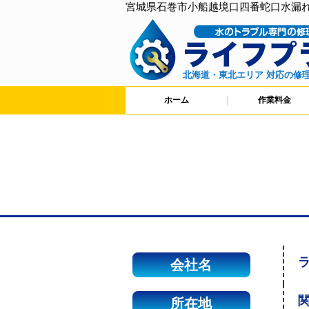
宮城県石巻市小船越境口四番蛇口水漏
北海道・東北エリア 対応の修
ホーム
作業料金
会社名
関
所在地