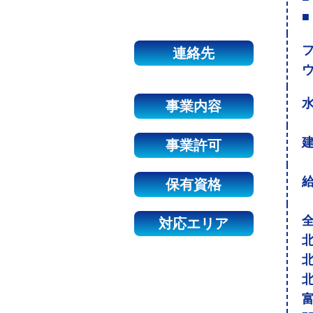
■
連絡先
事業内容
建
事業許可
保有資格
対応エリア