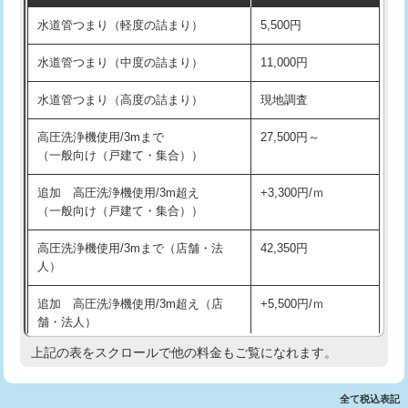
水道管つまり（軽度の詰まり）
5,500円
交換・取付(排水栓・排水トラップ
22,000円+材料費
洗面台設置
38,500円
（P/S/ポップアップ））
水道管つまり（中度の詰まり）
11,000円
化粧台設置
22,000円
交換・取付（その他部品）
11,000円+材料費
水道管つまり（高度の詰まり）
現地調査
追加人工
16,500円
持込商品取付（単水栓）
13,200円
高圧洗浄機使用/3mまで
27,500円～
廃棄・処分
現場見積
（一般向け（戸建て・集合））
持込商品取付（混合水栓）
16,500円
※給水管工事は20mmまでの価格です。
追加 高圧洗浄機使用/3m超え
+3,300円/ｍ
持込商品取付（浄水器・分岐水栓）
16,500円
（一般向け（戸建て・集合））
排水管工事（土の掘削・埋め戻し作
11,000円~
高圧洗浄機使用/3mまで（店舗・法
42,350円
業）
人）
排水管工事（排水管工事/3ｍまで）
55,000円
追加 高圧洗浄機使用/3m超え（店
+5,500円/ｍ
舗・法人）
排水管工事（追加 排水管工事/3ｍ超
+11,000円
え）
上記の表をスクロールで他の料金もご覧になれます。
高度高圧洗浄換
現地調査
マス交換（土の掘削・埋め戻し作業）
11,000円~
トーラー作業
16,500円
全て税込表記