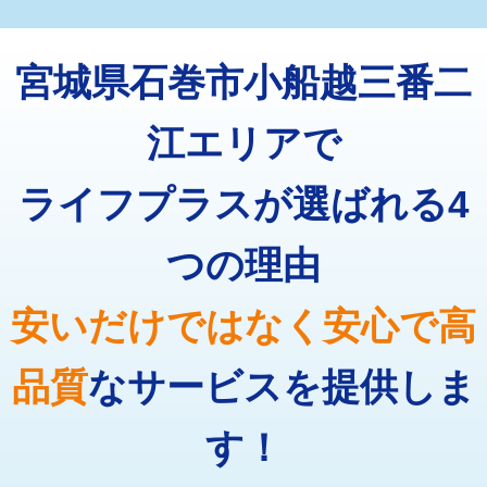
マス交換（深さ50㎝未満）
55,000円
トーラー機使用/3mまで
33,000円
マス交換（深さ50㎝以上）
66,000円
宮城県石巻市小船越三番二
追加トーラー機使用/3m超え
+3,300円
コンクリート斫り（厚さ10㎝まで）
27,500円
カメラ調査
33,000円
江エリアで
コンクリート斫り（厚さ10㎝超え）
38,500円
桝清掃
8,800円
ライフプラスが選ばれる4
モルタル補修（厚さ10㎝まで）
27,500円
止水・漏水調査・防水処理・清掃・修
11,000円
理・調整・分解・加工など（軽作業）
モルタル補修（厚さ10㎝超え）
38,500円
つの理由
止水・漏水調査・防水処理・清掃・修
22,000円
追加人工
16,500円
理・調整・分解・加工など（中作業）
安いだけではなく安心で高
廃棄・処分
現場見積
止水・漏水調査・防水処理・清掃・修
33,000円
理・調整・分解・加工など（重作業）
品質
なサービスを提供しま
その他部品の脱着
8,800円～
す！
交換・取付（タンク）
22,000円+材料費