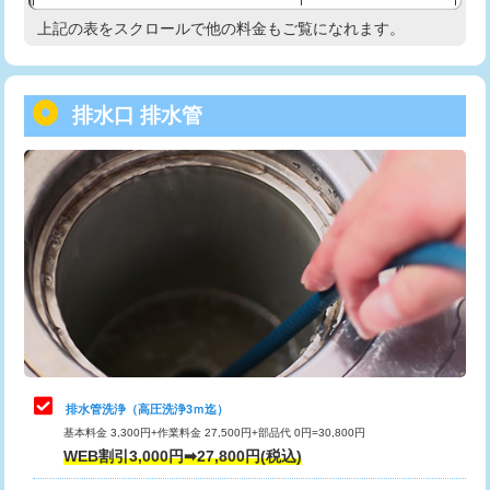
給水管工事※（塩ビ管（VP・HI）使
33,000円
上記の表をスクロールで他の料金もご覧になれます。
高度高圧洗浄換
現地調査
用/3ｍまで)
トーラー作業
16,500円
給水管工事※（塩ビ管（VP・HI）使
+8,800円
用（追加）/3ｍ超え)
排水口 排水管
トーラー機使用/3mまで
33,000円
給水管工事※（ライニング鋼管・銅
44,000円
追加トーラー機使用/3m超え
+3,300円
管・ポリ管・HT管使用/3ｍまで)
カメラ調査
33,000円
給水管工事※（ライニング鋼管・銅
+8,800円
管・ポリ管・HT管使用/3ｍ超え)
桝清掃
8,800円
排水管工事（土の掘削・埋め戻し作
11,000円~
止水・漏水調査・防水処理・清掃・修
11,000円
業）
理・調整・分解・加工など（軽作業）
排水管工事（排水管工事/3ｍまで）
55,000円
止水・漏水調査・防水処理・清掃・修
22,000円
理・調整・分解・加工など（中作業）
排水管工事（追加 排水管工事/3ｍ超
+11,000円
排水管洗浄（高圧洗浄3ｍ迄）
え）
基本料金 3,300円+作業料金 27,500円+部品代 0円=30,800円
止水・漏水調査・防水処理・清掃・修
33,000円
WEB割引3,000円➡27,800円(税込)
理・調整・分解・加工など（重作業）
マス交換（土の掘削・埋め戻し作業）
11,000円~