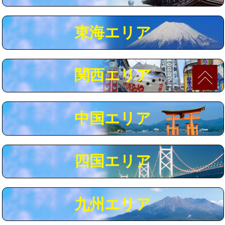
マス交換（深さ50㎝以上）
66,000円
東海エリア
コンクリート斫り（厚さ10㎝まで）
27,500円
コンクリート斫り（厚さ10㎝超え）
38,500円
関西エリア
モルタル補修（厚さ10㎝まで）
27,500円
モルタル補修（厚さ10㎝超え）
38,500円
中国エリア
追加人工
16,500円
廃棄・処分
現場見積
四国エリア
※給水管工事は20mmまでの価格です。
九州エリア