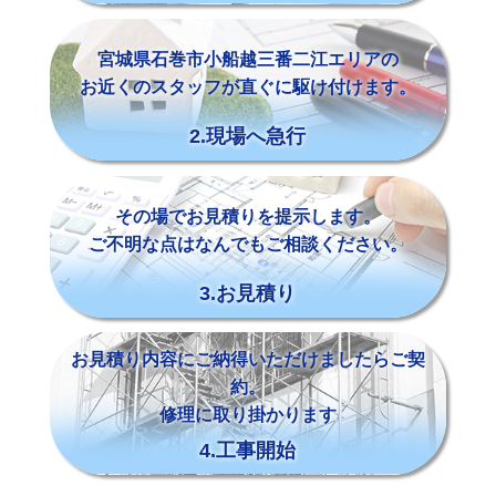
宮城県石巻市小船越三番二江エリアの
お近くのスタッフが直ぐに駆け付けます。
2.現場へ急行
その場でお見積りを提示します。
ご不明な点はなんでもご相談ください。
3.お見積り
お見積り内容にご納得いただけましたらご契
約。
修理に取り掛かります
4.工事開始