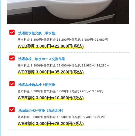
用（追加）/3ｍ超え)
止水・漏水調査・防水処理・清掃・修
11,000円
理・調整・分解・加工など（軽作業）
給水管工事※（ライニング鋼管・銅
44,000円
管・ポリ管・HT管使用/3ｍまで)
止水・漏水調査・防水処理・清掃・修
22,000円
理・調整・分解・加工など（中作業）
給水管工事※（ライニング鋼管・銅
+8,800円
洗濯用水栓交換（単水栓）
管・ポリ管・HT管使用/3ｍ超え)
基本料金 3,300円+作業料金 13,200円+部品代 8,580円=25,080円
止水・漏水調査・防水処理・清掃・修
33,000円
WEB割引3,000円➡22,080円(税込)
理・調整・分解・加工など（重作業）
排水管工事（土の掘削・埋め戻し作
11,000円~
業）
洗濯水栓、給水ホース交換作業
キッチンタンク脱着
16,500円
基本料金 3,300円+作業料金 22,000円+部品代 12,980円=38,280円
排水管工事（排水管工事/3ｍまで）
55,000円
WEB割引3,000円➡35,280円(税込)
その他部品の脱着
8,800円～
排水管工事（追加 排水管工事/3ｍ超
+11,000円
交換・取付（タンク）
22,000円+材料費
洗濯水栓給水栓上部交換
え）
基本料金 3,300円+作業料金 8,800円+部品代 990円=13,090円
交換・取付(単水栓（壁付・デッキ
13,200円+材料費
WEB割引3,000円➡10,090円(税込)
マス交換（土の掘削・埋め戻し作業）
11,000円~
式）)
洗面所の水栓交換（混合水栓）
マス交換（深さ50㎝未満）
55,000円
交換・取付(混合水栓（壁付・デッキ
16,500円+材料費
基本料金 3,300円+作業料金 16,500円+部品代 59,400円=79,200円
式・ワンホール）)
WEB割引3,000円➡76,200円(税込)
マス交換（深さ50㎝以上）
66,000円
交換・取付(排水栓・排水トラップ
22,000円+材料費