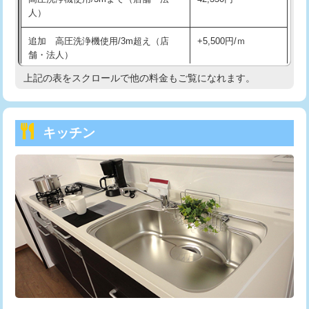
人）
持込商品取付（混合水栓）
16,500円
追加 高圧洗浄機使用/3m超え（店
+5,500円/ｍ
持込商品取付（浄水器・分岐水栓）
16,500円
舗・法人）
持込商品取付（温水洗浄便座）
22,000円
上記の表をスクロールで他の料金もご覧になれます。
高度高圧洗浄換
現地調査
持込商品取付（普通便座⇔温水洗浄便
22,000円
トーラー作業
16,500円
座）
キッチン
トーラー機使用/3mまで
33,000円
給水管工事※（ホール加工)
16,500円
追加トーラー機使用/3m超え
+3,300円
給水管工事※（バンド止め)
3,300円
カメラ調査
33,000円
給水管工事※（支持金具設置)
5,500円
桝清掃
8,800円
給水管工事※（保温材使用（バンド止
5,500円
め込み）)
止水・漏水調査・防水処理・清掃・修
11,000円
理・調整・分解・加工など（軽作業）
給水管工事※（土の掘削・埋め戻し作
11,000円
業)
止水・漏水調査・防水処理・清掃・修
22,000円
理・調整・分解・加工など（中作業）