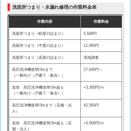
コンクリート斫り（厚さ10㎝まで）
27,500円
（P/S/ポップアップ））
洗面所つまり・水漏れ修理の作業料金表
コンクリート斫り（厚さ10㎝超え）
38,500円
交換・取付（その他部品）
11,000円+材料費
作業内容
作業料金
モルタル補修（厚さ10㎝まで）
27,500円
持込商品取付（単水栓）
13,200円
洗面所つまり（軽度の詰まり）
5,500円
モルタル補修（厚さ10㎝超え）
38,500円
持込商品取付（混合水栓）
16,500円
洗面所つまり（中度の詰まり）
11,000円
洗面台設置
38,500円
持込商品取付（浄水器・分岐水栓）
16,500円
洗面所つまり（高度の詰まり）
現地調査
バスタブ設置
現場見積
給水管工事※（ホール加工)
16,500円
高圧洗浄機使用/3mまで
27,500円～
追加人工
16,500円
（一般向け（戸建て・集合））
給水管工事※（バンド止め)
3,300円
廃棄・処分
現場見積
追加 高圧洗浄機使用/3m超え
+3,300円/ｍ
給水管工事※（支持金具設置)
5,500円
（一般向け（戸建て・集合））
※給水管工事は20mmまでの価格です。
給水管工事※（保温材使用（バンド止
5,500円
高圧洗浄機使用/3mまで（店舗・法
42,350円
め込み）)
人）
給水管工事※（土の掘削・埋め戻し作
11,000円
追加 高圧洗浄機使用/3m超え（店
+5,500円/ｍ
業)
舗・法人）