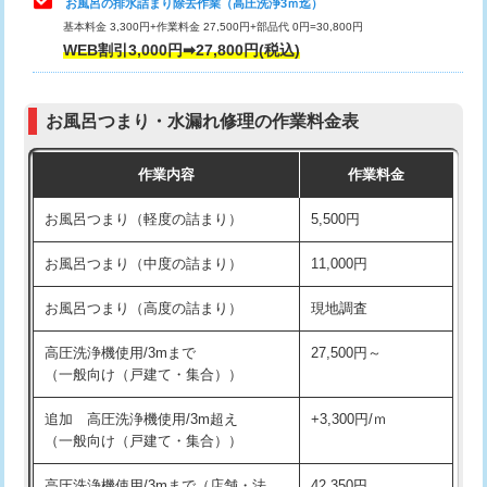
お風呂の排水詰まり除去作業（高圧洗浄3ｍ迄）
基本料金 3,300円+作業料金 27,500円+部品代 0円=30,800円
交換・取付（タンク）
22,000円+材料費
WEB割引3,000円➡27,800円(税込)
交換・取付（便器）
22,000円+材料費
お風呂つまり・水漏れ修理の作業料金表
交換・取付（普通便座）
11,000円+材料費
作業内容
作業料金
交換・取付（温水洗浄便座）
16,500円+材料費
お風呂つまり（軽度の詰まり）
5,500円
交換・取付(単水栓（壁付・デッキ
13,200円+材料費
式）)
お風呂つまり（中度の詰まり）
11,000円
交換・取付(混合水栓（壁付・デッキ
16,500円+材料費
お風呂つまり（高度の詰まり）
現地調査
式・ワンホール）)
高圧洗浄機使用/3mまで
27,500円～
交換・取付(排水栓・排水トラップ
22,000円+材料費
（一般向け（戸建て・集合））
（P/S/ポップアップ））
追加 高圧洗浄機使用/3m超え
+3,300円/ｍ
交換・取付（その他部品）
11,000円+材料費
（一般向け（戸建て・集合））
持込商品取付（単水栓）
13,200円
高圧洗浄機使用/3mまで（店舗・法
42,350円