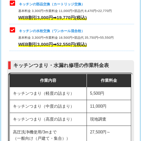
給水管工事※（塩ビ管（VP・HI）使
33,000円
キッチンの部品交換（カートリッジ交換）
用/3ｍまで)
基本料金 3,300円+作業料金 11,000円+部品代 8,470円=22,770円
止水・漏水調査・防水処理・清掃・修
33,000円
WEB割引3,000円➡19,770円(税込)
理・調整・分解・加工など（重作業）
給水管工事※（塩ビ管（VP・HI）使
+8,800円
用（追加）/3ｍ超え)
キッチンの水栓交換（ワンホール混合栓）
お風呂タンク脱着
16,500円
基本料金 3,300円+作業料金 16,500円+部品代 35,750円=55,550円
給水管工事※（ライニング鋼管・銅
44,000円
WEB割引3,000円➡52,550円(税込)
その他部品の脱着
8,800円～
管・ポリ管・HT管使用/3ｍまで)
交換・取付（タンク）
22,000円+材料費
給水管工事※（ライニング鋼管・銅
+8,800円
管・ポリ管・HT管使用/3ｍ超え)
キッチンつまり・水漏れ修理の作業料金表
交換・取付(単水栓（壁付・デッキ
13,200円+材料費
式）)
排水管工事（土の掘削・埋め戻し作
11,000円~
作業内容
作業料金
業）
交換・取付(混合水栓（壁付・デッキ
16,500円+材料費
キッチンつまり（軽度の詰まり）
5,500円
式・ワンホール）)
排水管工事（排水管工事/3ｍまで）
55,000円
キッチンつまり（中度の詰まり）
11,000円
交換・取付(排水栓・排水トラップ
22,000円+材料費
排水管工事（追加 排水管工事/3ｍ超
+11,000円
（P/S/ポップアップ））
え）
キッチンつまり（高度の詰まり）
現地調査
交換・取付（その他部品）
11,000円+材料費
マス交換（土の掘削・埋め戻し作業）
11,000円~
高圧洗浄機使用/3mまで
27,500円～
（一般向け（戸建て・集合））