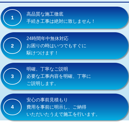
交換・取付(単水栓（壁付・デッキ
13,200円+材料費
式）)
高品質な施工徹底
1
交換・取付(混合水栓（壁付・デッキ
16,500円+材料費
手続き工事は絶対に致しません！
式・ワンホール）)
交換・取付(排水栓・排水トラップ
22,000円+材料費
24時間年中無休対応
（P/S/ポップアップ））
2
お困りの時はいつでもすぐに
駆けつけます！
交換・取付（その他部品）
11,000円+材料費
持込商品取付（単水栓）
13,200円
明確、丁寧なご説明
3
必要な工事内容を明確、丁寧に
持込商品取付（混合水栓）
16,500円
ご説明します。
持込商品取付（浄水器・分岐水栓）
16,500円
安心の事前見積もり
給水管工事※（ホール加工)
16,500円
4
費用を事前に明示し、ご納得
いただいたうえで施工を行います。
給水管工事※（バンド止め)
3,300円
給水管工事※（支持金具設置)
5,500円