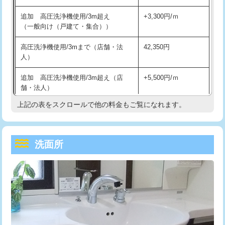
持込商品取付（単水栓）
13,200円
マス交換（深さ50㎝未満）
55,000円
追加 高圧洗浄機使用/3m超え
+3,300円/ｍ
持込商品取付（混合水栓）
16,500円
マス交換（深さ50㎝以上）
66,000円
（一般向け（戸建て・集合））
持込商品取付（浄水器・分岐水栓）
16,500円
コンクリート斫り（厚さ10㎝まで）
27,500円
高圧洗浄機使用/3mまで（店舗・法
42,350円
人）
給水管工事※（ホール加工)
16,500円
コンクリート斫り（厚さ10㎝超え）
38,500円
追加 高圧洗浄機使用/3m超え（店
+5,500円/ｍ
給水管工事※（バンド止め)
3,300円
モルタル補修（厚さ10㎝まで）
27,500円
舗・法人）
給水管工事※（支持金具設置)
5,500円
モルタル補修（厚さ10㎝超え）
38,500円
上記の表をスクロールで他の料金もご覧になれます。
高度高圧洗浄換
現地調査
給水管工事※（保温材使用（バンド止
5,500円
洗面台設置
38,500円
トーラー作業
16,500円
め込み）)
洗面所
追加人工
16,500円
トーラー機使用/3mまで
33,000円
給水管工事※（土の掘削・埋め戻し作
11,000円
業)
廃棄・処分
現場見積
追加トーラー機使用/3m超え
+3,300円
給水管工事※（塩ビ管（VP・HI）使
33,000円
※給水管工事は20mmまでの価格です。
カメラ調査
33,000円
用/3ｍまで)
桝清掃
8,800円
給水管工事※（塩ビ管（VP・HI）使
+8,800円