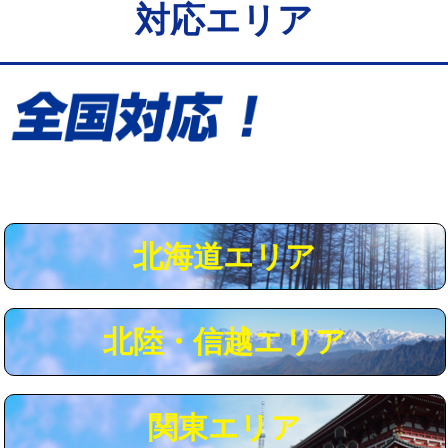
対応エリア
給水管工事※（保温材使用（バンド止
5,500円
め込み）)
給水管工事※（土の掘削・埋め戻し作
11,000円
業)
給水管工事※（塩ビ管（VP・HI）使
33,000円
用/3ｍまで)
給水管工事※（塩ビ管（VP・HI）使
+8,800円
用（追加）/3ｍ超え)
北海道エリア
給水管工事※（ライニング鋼管・銅
44,000円
管・ポリ管・HT管使用/3ｍまで)
北陸・信越エリア
給水管工事※（ライニング鋼管・銅
+8,800円
管・ポリ管・HT管使用/3ｍ超え)
マス交換（土の掘削・埋め戻し作業）
11,000円~
関東エリア
マス交換（深さ50㎝未満）
55,000円