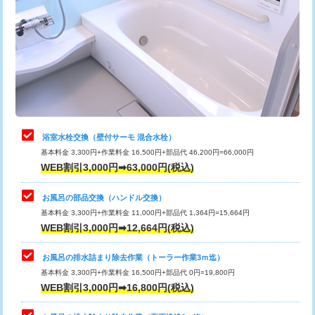
カメラ調査
33,000円
桝清掃
8,800円
止水・漏水調査・防水処理・清掃・修
11,000円
理・調整・分解・加工など（軽作業）
止水・漏水調査・防水処理・清掃・修
22,000円
理・調整・分解・加工など（中作業）
浴室水栓交換（壁付サーモ 混合水栓）
基本料金 3,300円+作業料金 16,500円+部品代 46,200円=66,000円
止水・漏水調査・防水処理・清掃・修
33,000円
WEB割引3,000円➡63,000円(税込)
理・調整・分解・加工など（重作業）
お風呂の部品交換（ハンドル交換）
トイレタンク脱着
16,500円
基本料金 3,300円+作業料金 11,000円+部品代 1,364円=15,664円
WEB割引3,000円➡12,664円(税込)
トイレ便器脱着
16,500円
タンクレストイレ脱着
33,000円
お風呂の排水詰まり除去作業（トーラー作業3ｍ迄）
基本料金 3,300円+作業料金 16,500円+部品代 0円=19,800円
小便器トイレ脱着
現地見積
WEB割引3,000円➡16,800円(税込)
その他部品の脱着
8,800円～