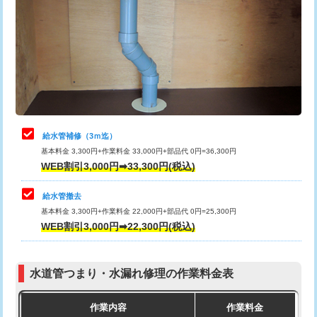
カメラ調査
33,000円
排水管工事（土の掘削・埋め戻し作
11,000円~
桝清掃
8,800円
業）
止水・漏水調査・防水処理・清掃・修
11,000円
排水管工事（排水管工事/3ｍまで）
55,000円
理・調整・分解・加工など（軽作業）
排水管工事（追加 排水管工事/3ｍ超
+11,000円
止水・漏水調査・防水処理・清掃・修
22,000円
え）
理・調整・分解・加工など（中作業）
給水管補修（3ｍ迄）
マス交換（土の掘削・埋め戻し作業）
11,000円~
基本料金 3,300円+作業料金 33,000円+部品代 0円=36,300円
止水・漏水調査・防水処理・清掃・修
33,000円
WEB割引3,000円➡33,300円(税込)
理・調整・分解・加工など（重作業）
マス交換（深さ50㎝未満）
55,000円
給水管撤去
その他部品の脱着
8,800円～
マス交換（深さ50㎝以上）
66,000円
基本料金 3,300円+作業料金 22,000円+部品代 0円=25,300円
WEB割引3,000円➡22,300円(税込)
交換・取付（タンク）
22,000円+材料費
コンクリート斫り（厚さ10㎝まで）
27,500円
交換・取付(単水栓（壁付・デッキ
13,200円+材料費
コンクリート斫り（厚さ10㎝超え）
38,500円
式）)
水道管つまり・水漏れ修理の作業料金表
モルタル補修（厚さ10㎝まで）
27,500円
交換・取付(混合水栓（壁付・デッキ
16,500円+材料費
作業内容
作業料金
式・ワンホール）)
モルタル補修（厚さ10㎝超え）
38,500円