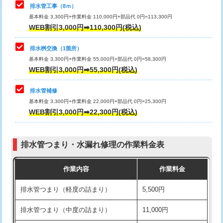
排水管工事（8ｍ）
その他部品の脱着
8,800円～
マス交換（深さ50㎝未満）
55,000円
基本料金 3,300円+作業料金 110,000円+部品代 0円=113,300円
WEB割引3,000円➡110,300円(税込)
交換・取付（タンク）
22,000円+材料費
マス交換（深さ50㎝以上）
66,000円
交換・取付(単水栓（壁付・デッキ
13,200円+材料費
コンクリート斫り（厚さ10㎝まで）
27,500円
排水桝交換（1箇所）
式）)
基本料金 3,300円+作業料金 55,000円+部品代 0円=58,300円
コンクリート斫り（厚さ10㎝超え）
38,500円
WEB割引3,000円➡55,300円(税込)
交換・取付(混合水栓（壁付・デッキ
16,500円+材料費
式・ワンホール）)
モルタル補修（厚さ10㎝まで）
27,500円
排水管補修
基本料金 3,300円+作業料金 22,000円+部品代 0円=25,300円
交換・取付(排水栓・排水トラップ
22,000円+材料費
モルタル補修（厚さ10㎝超え）
38,500円
WEB割引3,000円➡22,300円(税込)
（P/S/ポップアップ））
台所シンク・作業台設置
現場見積
交換・取付（その他部品）
11,000円+材料費
排水管つまり・水漏れ修理の作業料金表
追加人工
16,500円
持込商品取付（単水栓）
13,200円
作業内容
作業料金
廃棄・処分
現場見積
持込商品取付（混合水栓）
16,500円
排水管つまり（軽度の詰まり）
5,500円
※給水管工事は20mmまでの価格です。
持込商品取付（浄水器・分岐水栓）
16,500円
排水管つまり（中度の詰まり）
11,000円
給水管工事※（ホール加工)
16,500円