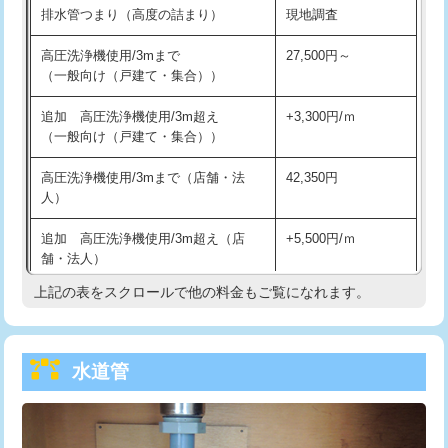
排水管つまり（高度の詰まり）
現地調査
給水管工事※（バンド止め)
3,300円
高圧洗浄機使用/3mまで
27,500円～
（一般向け（戸建て・集合））
給水管工事※（支持金具設置)
5,500円
追加 高圧洗浄機使用/3m超え
+3,300円/ｍ
給水管工事※（保温材使用（バンド止
5,500円
（一般向け（戸建て・集合））
め込み）)
高圧洗浄機使用/3mまで（店舗・法
42,350円
給水管工事※（土の掘削・埋め戻し作
11,000円
人）
業)
追加 高圧洗浄機使用/3m超え（店
+5,500円/ｍ
給水管工事※（塩ビ管（VP・HI）使
33,000円
舗・法人）
用/3ｍまで)
上記の表をスクロールで他の料金もご覧になれます。
高度高圧洗浄換
現地調査
給水管工事※（塩ビ管（VP・HI）使
+8,800円
用（追加）/3ｍ超え)
トーラー作業
16,500円
給水管工事※（ライニング鋼管・銅
44,000円
水道管
トーラー機使用/3mまで
33,000円
管・ポリ管・HT管使用/3ｍまで)
追加トーラー機使用/3m超え
+3,300円
給水管工事※（ライニング鋼管・銅
+8,800円
管・ポリ管・HT管使用/3ｍ超え)