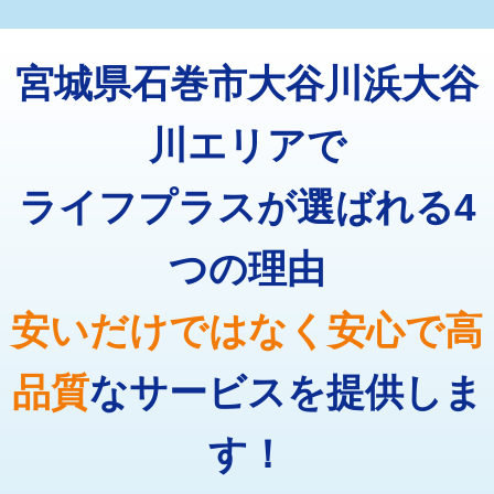
マス交換（深さ50㎝未満）
55,000円
トーラー機使用/3mまで
33,000円
マス交換（深さ50㎝以上）
66,000円
宮城県石巻市大谷川浜大谷
追加トーラー機使用/3m超え
+3,300円
コンクリート斫り（厚さ10㎝まで）
27,500円
カメラ調査
33,000円
川エリアで
コンクリート斫り（厚さ10㎝超え）
38,500円
桝清掃
8,800円
ライフプラスが選ばれる4
モルタル補修（厚さ10㎝まで）
27,500円
止水・漏水調査・防水処理・清掃・修
11,000円
理・調整・分解・加工など（軽作業）
モルタル補修（厚さ10㎝超え）
38,500円
つの理由
止水・漏水調査・防水処理・清掃・修
22,000円
追加人工
16,500円
理・調整・分解・加工など（中作業）
安いだけではなく安心で高
廃棄・処分
現場見積
止水・漏水調査・防水処理・清掃・修
33,000円
理・調整・分解・加工など（重作業）
品質
なサービスを提供しま
その他部品の脱着
8,800円～
す！
交換・取付（タンク）
22,000円+材料費