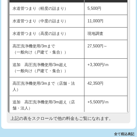
水道管つまり（軽度の詰まり）
5,500円
交換・取付(排水栓・排水トラップ
22,000円+材料費
洗面台設置
38,500円
（P/S/ポップアップ））
水道管つまり（中度の詰まり）
11,000円
化粧台設置
22,000円
交換・取付（その他部品）
11,000円+材料費
水道管つまり（高度の詰まり）
現地調査
追加人工
16,500円
持込商品取付（単水栓）
13,200円
高圧洗浄機使用/3mまで
27,500円～
廃棄・処分
現場見積
（一般向け（戸建て・集合））
持込商品取付（混合水栓）
16,500円
※給水管工事は20mmまでの価格です。
追加 高圧洗浄機使用/3m超え
+3,300円/ｍ
持込商品取付（浄水器・分岐水栓）
16,500円
（一般向け（戸建て・集合））
排水管工事（土の掘削・埋め戻し作
11,000円~
高圧洗浄機使用/3mまで（店舗・法
42,350円
業）
人）
排水管工事（排水管工事/3ｍまで）
55,000円
追加 高圧洗浄機使用/3m超え（店
+5,500円/ｍ
舗・法人）
排水管工事（追加 排水管工事/3ｍ超
+11,000円
え）
上記の表をスクロールで他の料金もご覧になれます。
高度高圧洗浄換
現地調査
マス交換（土の掘削・埋め戻し作業）
11,000円~
トーラー作業
16,500円
全て税込表記