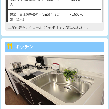
人）
持込商品取付（混合水栓）
16,500円
追加 高圧洗浄機使用/3m超え（店
+5,500円/ｍ
持込商品取付（浄水器・分岐水栓）
16,500円
舗・法人）
持込商品取付（温水洗浄便座）
22,000円
上記の表をスクロールで他の料金もご覧になれます。
高度高圧洗浄換
現地調査
持込商品取付（普通便座⇔温水洗浄便
22,000円
トーラー作業
16,500円
座）
キッチン
トーラー機使用/3mまで
33,000円
給水管工事※（ホール加工)
16,500円
追加トーラー機使用/3m超え
+3,300円
給水管工事※（バンド止め)
3,300円
カメラ調査
33,000円
給水管工事※（支持金具設置)
5,500円
桝清掃
8,800円
給水管工事※（保温材使用（バンド止
5,500円
め込み）)
止水・漏水調査・防水処理・清掃・修
11,000円
理・調整・分解・加工など（軽作業）
給水管工事※（土の掘削・埋め戻し作
11,000円
業)
止水・漏水調査・防水処理・清掃・修
22,000円
理・調整・分解・加工など（中作業）