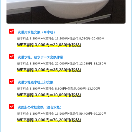
用（追加）/3ｍ超え)
止水・漏水調査・防水処理・清掃・修
11,000円
理・調整・分解・加工など（軽作業）
給水管工事※（ライニング鋼管・銅
44,000円
管・ポリ管・HT管使用/3ｍまで)
止水・漏水調査・防水処理・清掃・修
22,000円
理・調整・分解・加工など（中作業）
給水管工事※（ライニング鋼管・銅
+8,800円
洗濯用水栓交換（単水栓）
管・ポリ管・HT管使用/3ｍ超え)
基本料金 3,300円+作業料金 13,200円+部品代 8,580円=25,080円
止水・漏水調査・防水処理・清掃・修
33,000円
WEB割引3,000円➡22,080円(税込)
理・調整・分解・加工など（重作業）
排水管工事（土の掘削・埋め戻し作
11,000円~
業）
洗濯水栓、給水ホース交換作業
キッチンタンク脱着
16,500円
基本料金 3,300円+作業料金 22,000円+部品代 12,980円=38,280円
排水管工事（排水管工事/3ｍまで）
55,000円
WEB割引3,000円➡35,280円(税込)
その他部品の脱着
8,800円～
排水管工事（追加 排水管工事/3ｍ超
+11,000円
交換・取付（タンク）
22,000円+材料費
洗濯水栓給水栓上部交換
え）
基本料金 3,300円+作業料金 8,800円+部品代 990円=13,090円
交換・取付(単水栓（壁付・デッキ
13,200円+材料費
WEB割引3,000円➡10,090円(税込)
マス交換（土の掘削・埋め戻し作業）
11,000円~
式）)
洗面所の水栓交換（混合水栓）
マス交換（深さ50㎝未満）
55,000円
交換・取付(混合水栓（壁付・デッキ
16,500円+材料費
基本料金 3,300円+作業料金 16,500円+部品代 59,400円=79,200円
式・ワンホール）)
WEB割引3,000円➡76,200円(税込)
マス交換（深さ50㎝以上）
66,000円
交換・取付(排水栓・排水トラップ
22,000円+材料費