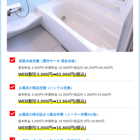
カメラ調査
33,000円
桝清掃
8,800円
止水・漏水調査・防水処理・清掃・修
11,000円
理・調整・分解・加工など（軽作業）
止水・漏水調査・防水処理・清掃・修
22,000円
理・調整・分解・加工など（中作業）
浴室水栓交換（壁付サーモ 混合水栓）
基本料金 3,300円+作業料金 16,500円+部品代 46,200円=66,000円
止水・漏水調査・防水処理・清掃・修
33,000円
WEB割引3,000円➡63,000円(税込)
理・調整・分解・加工など（重作業）
お風呂の部品交換（ハンドル交換）
トイレタンク脱着
16,500円
基本料金 3,300円+作業料金 11,000円+部品代 1,364円=15,664円
WEB割引3,000円➡12,664円(税込)
トイレ便器脱着
16,500円
タンクレストイレ脱着
33,000円
お風呂の排水詰まり除去作業（トーラー作業3ｍ迄）
基本料金 3,300円+作業料金 16,500円+部品代 0円=19,800円
小便器トイレ脱着
現地見積
WEB割引3,000円➡16,800円(税込)
その他部品の脱着
8,800円～