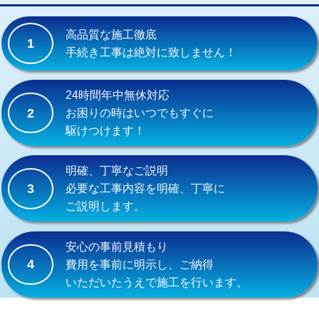
交換・取付(単水栓（壁付・デッキ
13,200円+材料費
式）)
高品質な施工徹底
1
交換・取付(混合水栓（壁付・デッキ
16,500円+材料費
手続き工事は絶対に致しません！
式・ワンホール）)
交換・取付(排水栓・排水トラップ
22,000円+材料費
24時間年中無休対応
（P/S/ポップアップ））
2
お困りの時はいつでもすぐに
駆けつけます！
交換・取付（その他部品）
11,000円+材料費
持込商品取付（単水栓）
13,200円
明確、丁寧なご説明
3
必要な工事内容を明確、丁寧に
持込商品取付（混合水栓）
16,500円
ご説明します。
持込商品取付（浄水器・分岐水栓）
16,500円
安心の事前見積もり
給水管工事※（ホール加工)
16,500円
4
費用を事前に明示し、ご納得
いただいたうえで施工を行います。
給水管工事※（バンド止め)
3,300円
給水管工事※（支持金具設置)
5,500円