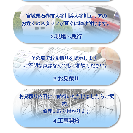
宮城県石巻市大谷川浜大谷川エリアの
お近くのスタッフが直ぐに駆け付けます。
2.現場へ急行
その場でお見積りを提示します。
ご不明な点はなんでもご相談ください。
3.お見積り
お見積り内容にご納得いただけましたらご契
約。
修理に取り掛かります
4.工事開始