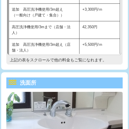
持込商品取付（単水栓）
13,200円
マス交換（深さ50㎝未満）
55,000円
追加 高圧洗浄機使用/3m超え
+3,300円/ｍ
持込商品取付（混合水栓）
16,500円
マス交換（深さ50㎝以上）
66,000円
（一般向け（戸建て・集合））
持込商品取付（浄水器・分岐水栓）
16,500円
コンクリート斫り（厚さ10㎝まで）
27,500円
高圧洗浄機使用/3mまで（店舗・法
42,350円
人）
給水管工事※（ホール加工)
16,500円
コンクリート斫り（厚さ10㎝超え）
38,500円
追加 高圧洗浄機使用/3m超え（店
+5,500円/ｍ
給水管工事※（バンド止め)
3,300円
モルタル補修（厚さ10㎝まで）
27,500円
舗・法人）
給水管工事※（支持金具設置)
5,500円
モルタル補修（厚さ10㎝超え）
38,500円
上記の表をスクロールで他の料金もご覧になれます。
高度高圧洗浄換
現地調査
給水管工事※（保温材使用（バンド止
5,500円
洗面台設置
38,500円
トーラー作業
16,500円
め込み）)
洗面所
追加人工
16,500円
トーラー機使用/3mまで
33,000円
給水管工事※（土の掘削・埋め戻し作
11,000円
業)
廃棄・処分
現場見積
追加トーラー機使用/3m超え
+3,300円
給水管工事※（塩ビ管（VP・HI）使
33,000円
※給水管工事は20mmまでの価格です。
カメラ調査
33,000円
用/3ｍまで)
桝清掃
8,800円
給水管工事※（塩ビ管（VP・HI）使
+8,800円