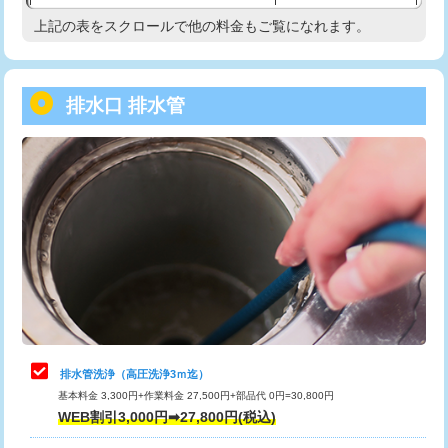
給水管工事※（塩ビ管（VP・HI）使
33,000円
上記の表をスクロールで他の料金もご覧になれます。
高度高圧洗浄換
現地調査
用/3ｍまで)
トーラー作業
16,500円
給水管工事※（塩ビ管（VP・HI）使
+8,800円
用（追加）/3ｍ超え)
排水口 排水管
トーラー機使用/3mまで
33,000円
給水管工事※（ライニング鋼管・銅
44,000円
追加トーラー機使用/3m超え
+3,300円
管・ポリ管・HT管使用/3ｍまで)
カメラ調査
33,000円
給水管工事※（ライニング鋼管・銅
+8,800円
管・ポリ管・HT管使用/3ｍ超え)
桝清掃
8,800円
排水管工事（土の掘削・埋め戻し作
11,000円~
止水・漏水調査・防水処理・清掃・修
11,000円
業）
理・調整・分解・加工など（軽作業）
排水管工事（排水管工事/3ｍまで）
55,000円
止水・漏水調査・防水処理・清掃・修
22,000円
理・調整・分解・加工など（中作業）
排水管工事（追加 排水管工事/3ｍ超
+11,000円
排水管洗浄（高圧洗浄3ｍ迄）
え）
基本料金 3,300円+作業料金 27,500円+部品代 0円=30,800円
止水・漏水調査・防水処理・清掃・修
33,000円
WEB割引3,000円➡27,800円(税込)
理・調整・分解・加工など（重作業）
マス交換（土の掘削・埋め戻し作業）
11,000円~