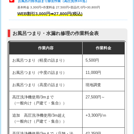
お風呂の排水詰まり除去作業（高圧洗浄3ｍ迄）
基本料金 3,300円+作業料金 27,500円+部品代 0円=30,800円
交換・取付（タンク）
22,000円+材料費
WEB割引3,000円➡27,800円(税込)
交換・取付（便器）
22,000円+材料費
お風呂つまり・水漏れ修理の作業料金表
交換・取付（普通便座）
11,000円+材料費
作業内容
作業料金
交換・取付（温水洗浄便座）
16,500円+材料費
お風呂つまり（軽度の詰まり）
5,500円
交換・取付(単水栓（壁付・デッキ
13,200円+材料費
式）)
お風呂つまり（中度の詰まり）
11,000円
交換・取付(混合水栓（壁付・デッキ
16,500円+材料費
お風呂つまり（高度の詰まり）
現地調査
式・ワンホール）)
高圧洗浄機使用/3mまで
27,500円～
交換・取付(排水栓・排水トラップ
22,000円+材料費
（一般向け（戸建て・集合））
（P/S/ポップアップ））
追加 高圧洗浄機使用/3m超え
+3,300円/ｍ
交換・取付（その他部品）
11,000円+材料費
（一般向け（戸建て・集合））
持込商品取付（単水栓）
13,200円
高圧洗浄機使用/3mまで（店舗・法
42,350円