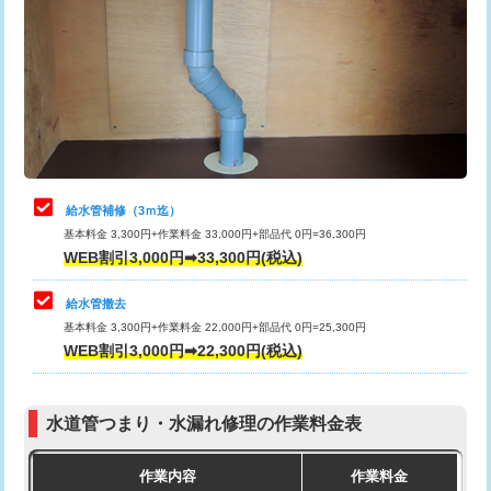
カメラ調査
33,000円
排水管工事（土の掘削・埋め戻し作
11,000円~
桝清掃
8,800円
業）
止水・漏水調査・防水処理・清掃・修
11,000円
排水管工事（排水管工事/3ｍまで）
55,000円
理・調整・分解・加工など（軽作業）
排水管工事（追加 排水管工事/3ｍ超
+11,000円
止水・漏水調査・防水処理・清掃・修
22,000円
え）
理・調整・分解・加工など（中作業）
給水管補修（3ｍ迄）
マス交換（土の掘削・埋め戻し作業）
11,000円~
基本料金 3,300円+作業料金 33,000円+部品代 0円=36,300円
止水・漏水調査・防水処理・清掃・修
33,000円
WEB割引3,000円➡33,300円(税込)
理・調整・分解・加工など（重作業）
マス交換（深さ50㎝未満）
55,000円
給水管撤去
その他部品の脱着
8,800円～
マス交換（深さ50㎝以上）
66,000円
基本料金 3,300円+作業料金 22,000円+部品代 0円=25,300円
WEB割引3,000円➡22,300円(税込)
交換・取付（タンク）
22,000円+材料費
コンクリート斫り（厚さ10㎝まで）
27,500円
交換・取付(単水栓（壁付・デッキ
13,200円+材料費
コンクリート斫り（厚さ10㎝超え）
38,500円
式）)
水道管つまり・水漏れ修理の作業料金表
モルタル補修（厚さ10㎝まで）
27,500円
交換・取付(混合水栓（壁付・デッキ
16,500円+材料費
作業内容
作業料金
式・ワンホール）)
モルタル補修（厚さ10㎝超え）
38,500円