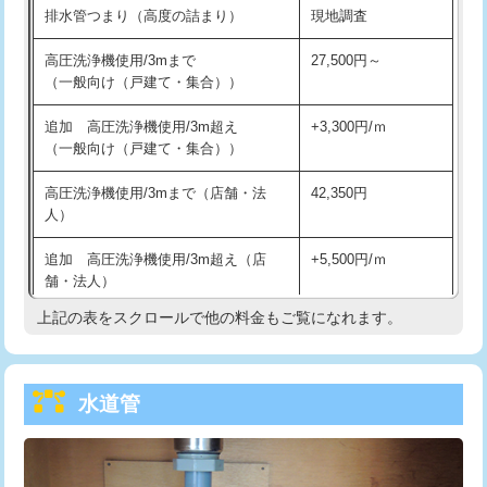
排水管つまり（高度の詰まり）
現地調査
給水管工事※（バンド止め)
3,300円
高圧洗浄機使用/3mまで
27,500円～
（一般向け（戸建て・集合））
給水管工事※（支持金具設置)
5,500円
追加 高圧洗浄機使用/3m超え
+3,300円/ｍ
給水管工事※（保温材使用（バンド止
5,500円
（一般向け（戸建て・集合））
め込み）)
高圧洗浄機使用/3mまで（店舗・法
42,350円
給水管工事※（土の掘削・埋め戻し作
11,000円
人）
業)
追加 高圧洗浄機使用/3m超え（店
+5,500円/ｍ
給水管工事※（塩ビ管（VP・HI）使
33,000円
舗・法人）
用/3ｍまで)
上記の表をスクロールで他の料金もご覧になれます。
高度高圧洗浄換
現地調査
給水管工事※（塩ビ管（VP・HI）使
+8,800円
用（追加）/3ｍ超え)
トーラー作業
16,500円
給水管工事※（ライニング鋼管・銅
44,000円
水道管
トーラー機使用/3mまで
33,000円
管・ポリ管・HT管使用/3ｍまで)
追加トーラー機使用/3m超え
+3,300円
給水管工事※（ライニング鋼管・銅
+8,800円
管・ポリ管・HT管使用/3ｍ超え)