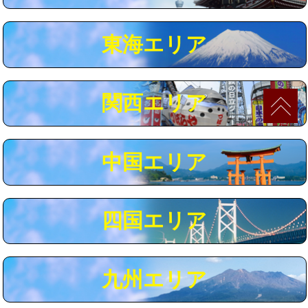
マス交換（深さ50㎝以上）
66,000円
東海エリア
コンクリート斫り（厚さ10㎝まで）
27,500円
コンクリート斫り（厚さ10㎝超え）
38,500円
関西エリア
モルタル補修（厚さ10㎝まで）
27,500円
モルタル補修（厚さ10㎝超え）
38,500円
中国エリア
追加人工
16,500円
廃棄・処分
現場見積
四国エリア
※給水管工事は20mmまでの価格です。
九州エリア