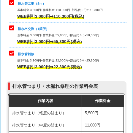
排水管工事（8ｍ）
その他部品の脱着
8,800円～
マス交換（深さ50㎝未満）
55,000円
基本料金 3,300円+作業料金 110,000円+部品代 0円=113,300円
WEB割引3,000円➡110,300円(税込)
交換・取付（タンク）
22,000円+材料費
マス交換（深さ50㎝以上）
66,000円
交換・取付(単水栓（壁付・デッキ
13,200円+材料費
コンクリート斫り（厚さ10㎝まで）
27,500円
排水桝交換（1箇所）
式）)
基本料金 3,300円+作業料金 55,000円+部品代 0円=58,300円
コンクリート斫り（厚さ10㎝超え）
38,500円
WEB割引3,000円➡55,300円(税込)
交換・取付(混合水栓（壁付・デッキ
16,500円+材料費
式・ワンホール）)
モルタル補修（厚さ10㎝まで）
27,500円
排水管補修
基本料金 3,300円+作業料金 22,000円+部品代 0円=25,300円
交換・取付(排水栓・排水トラップ
22,000円+材料費
モルタル補修（厚さ10㎝超え）
38,500円
WEB割引3,000円➡22,300円(税込)
（P/S/ポップアップ））
台所シンク・作業台設置
現場見積
交換・取付（その他部品）
11,000円+材料費
排水管つまり・水漏れ修理の作業料金表
追加人工
16,500円
持込商品取付（単水栓）
13,200円
作業内容
作業料金
廃棄・処分
現場見積
持込商品取付（混合水栓）
16,500円
排水管つまり（軽度の詰まり）
5,500円
※給水管工事は20mmまでの価格です。
持込商品取付（浄水器・分岐水栓）
16,500円
排水管つまり（中度の詰まり）
11,000円
給水管工事※（ホール加工)
16,500円