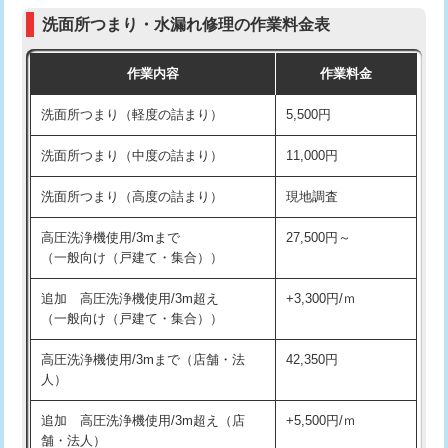
コンクリート斫り（厚さ10㎝まで）
27,500円
（P/S/ポップアップ））
洗面所つまり・水漏れ修理の作業料金表
コンクリート斫り（厚さ10㎝超え）
38,500円
交換・取付（その他部品）
11,000円+材料費
作業内容
作業料金
モルタル補修（厚さ10㎝まで）
27,500円
持込商品取付（単水栓）
13,200円
洗面所つまり（軽度の詰まり）
5,500円
モルタル補修（厚さ10㎝超え）
38,500円
持込商品取付（混合水栓）
16,500円
洗面所つまり（中度の詰まり）
11,000円
洗面台設置
38,500円
持込商品取付（浄水器・分岐水栓）
16,500円
洗面所つまり（高度の詰まり）
現地調査
バスタブ設置
現場見積
給水管工事※（ホール加工)
16,500円
高圧洗浄機使用/3mまで
27,500円～
追加人工
16,500円
（一般向け（戸建て・集合））
給水管工事※（バンド止め)
3,300円
廃棄・処分
現場見積
追加 高圧洗浄機使用/3m超え
+3,300円/ｍ
給水管工事※（支持金具設置)
5,500円
（一般向け（戸建て・集合））
※給水管工事は20mmまでの価格です。
給水管工事※（保温材使用（バンド止
5,500円
高圧洗浄機使用/3mまで（店舗・法
42,350円
め込み）)
人）
給水管工事※（土の掘削・埋め戻し作
11,000円
追加 高圧洗浄機使用/3m超え（店
+5,500円/ｍ
業)
舗・法人）