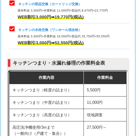
給水管工事※（塩ビ管（VP・HI）使
33,000円
キッチンの部品交換（カートリッジ交換）
用/3ｍまで)
基本料金 3,300円+作業料金 11,000円+部品代 8,470円=22,770円
止水・漏水調査・防水処理・清掃・修
33,000円
WEB割引3,000円➡19,770円(税込)
理・調整・分解・加工など（重作業）
給水管工事※（塩ビ管（VP・HI）使
+8,800円
用（追加）/3ｍ超え)
キッチンの水栓交換（ワンホール混合栓）
お風呂タンク脱着
16,500円
基本料金 3,300円+作業料金 16,500円+部品代 35,750円=55,550円
給水管工事※（ライニング鋼管・銅
44,000円
WEB割引3,000円➡52,550円(税込)
その他部品の脱着
8,800円～
管・ポリ管・HT管使用/3ｍまで)
交換・取付（タンク）
22,000円+材料費
給水管工事※（ライニング鋼管・銅
+8,800円
管・ポリ管・HT管使用/3ｍ超え)
キッチンつまり・水漏れ修理の作業料金表
交換・取付(単水栓（壁付・デッキ
13,200円+材料費
式）)
排水管工事（土の掘削・埋め戻し作
11,000円~
作業内容
作業料金
業）
交換・取付(混合水栓（壁付・デッキ
16,500円+材料費
キッチンつまり（軽度の詰まり）
5,500円
式・ワンホール）)
排水管工事（排水管工事/3ｍまで）
55,000円
キッチンつまり（中度の詰まり）
11,000円
交換・取付(排水栓・排水トラップ
22,000円+材料費
排水管工事（追加 排水管工事/3ｍ超
+11,000円
（P/S/ポップアップ））
え）
キッチンつまり（高度の詰まり）
現地調査
交換・取付（その他部品）
11,000円+材料費
マス交換（土の掘削・埋め戻し作業）
11,000円~
高圧洗浄機使用/3mまで
27,500円～
（一般向け（戸建て・集合））