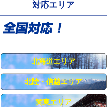
対応エリア
給水管工事※（保温材使用（バンド止
5,500円
め込み）)
給水管工事※（土の掘削・埋め戻し作
11,000円
業)
給水管工事※（塩ビ管（VP・HI）使
33,000円
用/3ｍまで)
給水管工事※（塩ビ管（VP・HI）使
+8,800円
用（追加）/3ｍ超え)
北海道エリア
給水管工事※（ライニング鋼管・銅
44,000円
管・ポリ管・HT管使用/3ｍまで)
北陸・信越エリア
給水管工事※（ライニング鋼管・銅
+8,800円
管・ポリ管・HT管使用/3ｍ超え)
マス交換（土の掘削・埋め戻し作業）
11,000円~
関東エリア
マス交換（深さ50㎝未満）
55,000円