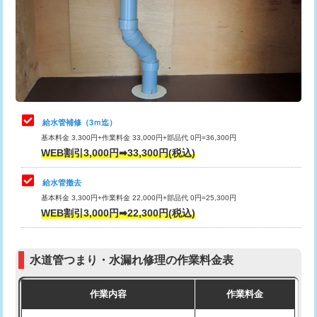
排水管工事（土の掘削・埋め戻し作
11,000円~
桝清掃
8,800円
業）
止水・漏水調査・防水処理・清掃・修
11,000円
排水管工事（排水管工事/3ｍまで）
55,000円
理・調整・分解・加工など（軽作業）
排水管工事（追加 排水管工事/3ｍ超
+11,000円
止水・漏水調査・防水処理・清掃・修
22,000円
え）
理・調整・分解・加工など（中作業）
給水管補修（3ｍ迄）
マス交換（土の掘削・埋め戻し作業）
11,000円~
基本料金 3,300円+作業料金 33,000円+部品代 0円=36,300円
止水・漏水調査・防水処理・清掃・修
33,000円
WEB割引3,000円➡33,300円(税込)
理・調整・分解・加工など（重作業）
マス交換（深さ50㎝未満）
55,000円
給水管撤去
その他部品の脱着
8,800円～
マス交換（深さ50㎝以上）
66,000円
基本料金 3,300円+作業料金 22,000円+部品代 0円=25,300円
WEB割引3,000円➡22,300円(税込)
交換・取付（タンク）
22,000円+材料費
コンクリート斫り（厚さ10㎝まで）
27,500円
交換・取付(単水栓（壁付・デッキ
13,200円+材料費
コンクリート斫り（厚さ10㎝超え）
38,500円
式）)
水道管つまり・水漏れ修理の作業料金表
モルタル補修（厚さ10㎝まで）
27,500円
交換・取付(混合水栓（壁付・デッキ
16,500円+材料費
作業内容
作業料金
式・ワンホール）)
モルタル補修（厚さ10㎝超え）
38,500円