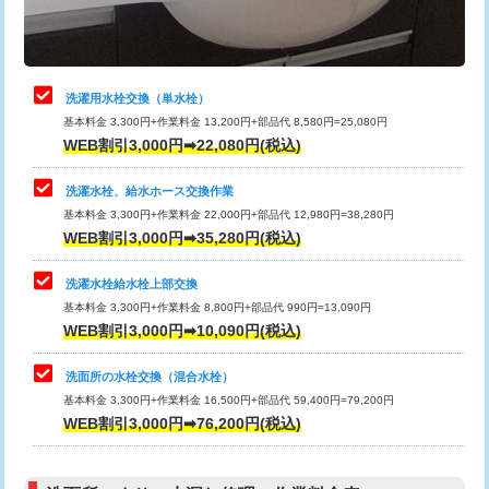
理・調整・分解・加工など（軽作業）
給水管工事※（ライニング鋼管・銅
44,000円
管・ポリ管・HT管使用/3ｍまで)
止水・漏水調査・防水処理・清掃・修
22,000円
理・調整・分解・加工など（中作業）
給水管工事※（ライニング鋼管・銅
+8,800円
洗濯用水栓交換（単水栓）
管・ポリ管・HT管使用/3ｍ超え)
基本料金 3,300円+作業料金 13,200円+部品代 8,580円=25,080円
止水・漏水調査・防水処理・清掃・修
33,000円
WEB割引3,000円➡22,080円(税込)
理・調整・分解・加工など（重作業）
排水管工事（土の掘削・埋め戻し作
11,000円~
業）
洗濯水栓、給水ホース交換作業
キッチンタンク脱着
16,500円
基本料金 3,300円+作業料金 22,000円+部品代 12,980円=38,280円
排水管工事（排水管工事/3ｍまで）
55,000円
WEB割引3,000円➡35,280円(税込)
その他部品の脱着
8,800円～
排水管工事（追加 排水管工事/3ｍ超
+11,000円
交換・取付（タンク）
22,000円+材料費
洗濯水栓給水栓上部交換
え）
基本料金 3,300円+作業料金 8,800円+部品代 990円=13,090円
交換・取付(単水栓（壁付・デッキ
13,200円+材料費
WEB割引3,000円➡10,090円(税込)
マス交換（土の掘削・埋め戻し作業）
11,000円~
式）)
洗面所の水栓交換（混合水栓）
マス交換（深さ50㎝未満）
55,000円
交換・取付(混合水栓（壁付・デッキ
16,500円+材料費
基本料金 3,300円+作業料金 16,500円+部品代 59,400円=79,200円
式・ワンホール）)
WEB割引3,000円➡76,200円(税込)
マス交換（深さ50㎝以上）
66,000円
交換・取付(排水栓・排水トラップ
22,000円+材料費
コンクリート斫り（厚さ10㎝まで）
27,500円
（P/S/ポップアップ））