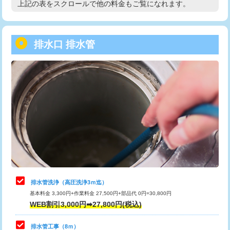
上記の表をスクロールで他の料金もご覧になれます。
高度高圧洗浄換
現地調査
用/3ｍまで)
トーラー作業
16,500円
給水管工事※（塩ビ管（VP・HI）使
+8,800円
用（追加）/3ｍ超え)
排水口 排水管
トーラー機使用/3mまで
33,000円
給水管工事※（ライニング鋼管・銅
44,000円
追加トーラー機使用/3m超え
+3,300円
管・ポリ管・HT管使用/3ｍまで)
カメラ調査
33,000円
給水管工事※（ライニング鋼管・銅
+8,800円
管・ポリ管・HT管使用/3ｍ超え)
桝清掃
8,800円
排水管工事（土の掘削・埋め戻し作
11,000円~
止水・漏水調査・防水処理・清掃・修
11,000円
業）
理・調整・分解・加工など（軽作業）
排水管工事（排水管工事/3ｍまで）
55,000円
止水・漏水調査・防水処理・清掃・修
22,000円
理・調整・分解・加工など（中作業）
排水管工事（追加 排水管工事/3ｍ超
+11,000円
排水管洗浄（高圧洗浄3ｍ迄）
え）
基本料金 3,300円+作業料金 27,500円+部品代 0円=30,800円
止水・漏水調査・防水処理・清掃・修
33,000円
WEB割引3,000円➡27,800円(税込)
理・調整・分解・加工など（重作業）
マス交換（土の掘削・埋め戻し作業）
11,000円~
排水管工事（8ｍ）
その他部品の脱着
8,800円～
マス交換（深さ50㎝未満）
55,000円