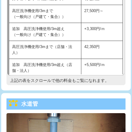
給水管工事※（バンド止め)
3,300円
高圧洗浄機使用/3mまで
27,500円～
（一般向け（戸建て・集合））
給水管工事※（支持金具設置)
5,500円
追加 高圧洗浄機使用/3m超え
+3,300円/ｍ
給水管工事※（保温材使用（バンド止
5,500円
（一般向け（戸建て・集合））
め込み）)
高圧洗浄機使用/3mまで（店舗・法
42,350円
給水管工事※（土の掘削・埋め戻し作
11,000円
人）
業)
追加 高圧洗浄機使用/3m超え（店
+5,500円/ｍ
給水管工事※（塩ビ管（VP・HI）使
33,000円
舗・法人）
用/3ｍまで)
上記の表をスクロールで他の料金もご覧になれます。
高度高圧洗浄換
現地調査
給水管工事※（塩ビ管（VP・HI）使
+8,800円
用（追加）/3ｍ超え)
トーラー作業
16,500円
給水管工事※（ライニング鋼管・銅
44,000円
水道管
トーラー機使用/3mまで
33,000円
管・ポリ管・HT管使用/3ｍまで)
追加トーラー機使用/3m超え
+3,300円
給水管工事※（ライニング鋼管・銅
+8,800円
管・ポリ管・HT管使用/3ｍ超え)
カメラ調査
33,000円