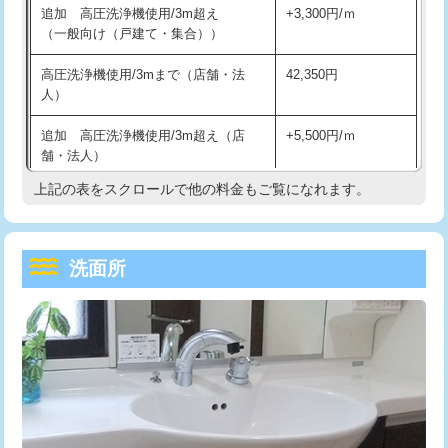
追加 高圧洗浄機使用/3m超え
+3,300円/ｍ
持込商品取付（混合水栓）
16,500円
マス交換（深さ50㎝以上）
66,000円
（一般向け（戸建て・集合））
持込商品取付（浄水器・分岐水栓）
16,500円
コンクリート斫り（厚さ10㎝まで）
27,500円
高圧洗浄機使用/3mまで（店舗・法
42,350円
人）
給水管工事※（ホール加工)
16,500円
コンクリート斫り（厚さ10㎝超え）
38,500円
追加 高圧洗浄機使用/3m超え（店
+5,500円/ｍ
給水管工事※（バンド止め)
3,300円
モルタル補修（厚さ10㎝まで）
27,500円
舗・法人）
給水管工事※（支持金具設置)
5,500円
モルタル補修（厚さ10㎝超え）
38,500円
上記の表をスクロールで他の料金もご覧になれます。
高度高圧洗浄換
現地調査
給水管工事※（保温材使用（バンド止
5,500円
洗面台設置
38,500円
トーラー作業
16,500円
め込み）)
洗面所
追加人工
16,500円
トーラー機使用/3mまで
33,000円
給水管工事※（土の掘削・埋め戻し作
11,000円
業)
廃棄・処分
現場見積
追加トーラー機使用/3m超え
+3,300円
給水管工事※（塩ビ管（VP・HI）使
33,000円
※給水管工事は20mmまでの価格です。
カメラ調査
33,000円
用/3ｍまで)
桝清掃
8,800円
給水管工事※（塩ビ管（VP・HI）使
+8,800円
用（追加）/3ｍ超え)
止水・漏水調査・防水処理・清掃・修
11,000円