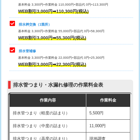
基本料金 3,300円+作業料金 110,000円+部品代 0円=113,300円
WEB割引3,000円➡110,300円(税込)
交換・取付（タンク）
22,000円+材料費
マス交換（深さ50㎝以上）
66,000円
交換・取付(単水栓（壁付・デッキ
13,200円+材料費
コンクリート斫り（厚さ10㎝まで）
27,500円
排水桝交換（1箇所）
式）)
基本料金 3,300円+作業料金 55,000円+部品代 0円=58,300円
コンクリート斫り（厚さ10㎝超え）
38,500円
WEB割引3,000円➡55,300円(税込)
交換・取付(混合水栓（壁付・デッキ
16,500円+材料費
式・ワンホール）)
モルタル補修（厚さ10㎝まで）
27,500円
排水管補修
基本料金 3,300円+作業料金 22,000円+部品代 0円=25,300円
交換・取付(排水栓・排水トラップ
22,000円+材料費
モルタル補修（厚さ10㎝超え）
38,500円
WEB割引3,000円➡22,300円(税込)
（P/S/ポップアップ））
台所シンク・作業台設置
現場見積
交換・取付（その他部品）
11,000円+材料費
排水管つまり・水漏れ修理の作業料金表
追加人工
16,500円
持込商品取付（単水栓）
13,200円
作業内容
作業料金
廃棄・処分
現場見積
持込商品取付（混合水栓）
16,500円
排水管つまり（軽度の詰まり）
5,500円
※給水管工事は20mmまでの価格です。
持込商品取付（浄水器・分岐水栓）
16,500円
排水管つまり（中度の詰まり）
11,000円
給水管工事※（ホール加工)
16,500円
排水管つまり（高度の詰まり）
現地調査