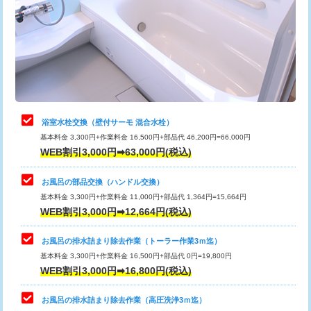
桝清掃
8,800円
止水・漏水調査・防水処理・清掃・修
11,000円
理・調整・分解・加工など（軽作業）
止水・漏水調査・防水処理・清掃・修
22,000円
理・調整・分解・加工など（中作業）
浴室水栓交換（壁付サーモ 混合水栓）
基本料金 3,300円+作業料金 16,500円+部品代 46,200円=66,000円
止水・漏水調査・防水処理・清掃・修
33,000円
WEB割引3,000円➡63,000円(税込)
理・調整・分解・加工など（重作業）
お風呂の部品交換（ハンドル交換）
トイレタンク脱着
16,500円
基本料金 3,300円+作業料金 11,000円+部品代 1,364円=15,664円
WEB割引3,000円➡12,664円(税込)
トイレ便器脱着
16,500円
タンクレストイレ脱着
33,000円
お風呂の排水詰まり除去作業（トーラー作業3ｍ迄）
基本料金 3,300円+作業料金 16,500円+部品代 0円=19,800円
小便器トイレ脱着
現地見積
WEB割引3,000円➡16,800円(税込)
その他部品の脱着
8,800円～
お風呂の排水詰まり除去作業（高圧洗浄3ｍ迄）