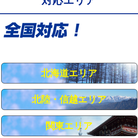
対応エリア
給水管工事※（保温材使用（バンド止
5,500円
め込み）)
給水管工事※（土の掘削・埋め戻し作
11,000円
業)
給水管工事※（塩ビ管（VP・HI）使
33,000円
用/3ｍまで)
給水管工事※（塩ビ管（VP・HI）使
+8,800円
用（追加）/3ｍ超え)
北海道エリア
給水管工事※（ライニング鋼管・銅
44,000円
管・ポリ管・HT管使用/3ｍまで)
北陸・信越エリア
給水管工事※（ライニング鋼管・銅
+8,800円
管・ポリ管・HT管使用/3ｍ超え)
マス交換（土の掘削・埋め戻し作業）
11,000円~
関東エリア
マス交換（深さ50㎝未満）
55,000円