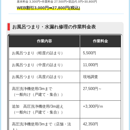
基本料金 3,300円+作業料金 27,500円+部品代 0円=30,800円
交換・取付（タンク）
22,000円+材料費
WEB割引3,000円➡27,800円(税込)
交換・取付（便器）
22,000円+材料費
お風呂つまり・水漏れ修理の作業料金表
交換・取付（普通便座）
11,000円+材料費
作業内容
作業料金
交換・取付（温水洗浄便座）
16,500円+材料費
お風呂つまり（軽度の詰まり）
5,500円
交換・取付(単水栓（壁付・デッキ
13,200円+材料費
式）)
お風呂つまり（中度の詰まり）
11,000円
交換・取付(混合水栓（壁付・デッキ
16,500円+材料費
お風呂つまり（高度の詰まり）
現地調査
式・ワンホール）)
高圧洗浄機使用/3mまで
27,500円～
交換・取付(排水栓・排水トラップ
22,000円+材料費
（一般向け（戸建て・集合））
（P/S/ポップアップ））
追加 高圧洗浄機使用/3m超え
+3,300円/ｍ
交換・取付（その他部品）
11,000円+材料費
（一般向け（戸建て・集合））
持込商品取付（単水栓）
13,200円
高圧洗浄機使用/3mまで（店舗・法
42,350円
人）