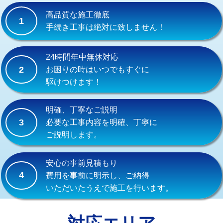
式）)
高品質な施工徹底
1
交換・取付(混合水栓（壁付・デッキ
16,500円+材料費
手続き工事は絶対に致しません！
式・ワンホール）)
交換・取付(排水栓・排水トラップ
22,000円+材料費
24時間年中無休対応
（P/S/ポップアップ））
2
お困りの時はいつでもすぐに
駆けつけます！
交換・取付（その他部品）
11,000円+材料費
持込商品取付（単水栓）
13,200円
明確、丁寧なご説明
3
必要な工事内容を明確、丁寧に
持込商品取付（混合水栓）
16,500円
ご説明します。
持込商品取付（浄水器・分岐水栓）
16,500円
安心の事前見積もり
給水管工事※（ホール加工)
16,500円
4
費用を事前に明示し、ご納得
いただいたうえで施工を行います。
給水管工事※（バンド止め)
3,300円
給水管工事※（支持金具設置)
5,500円