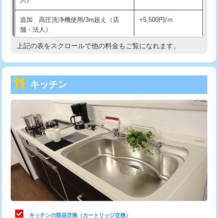
持込商品取付（混合水栓）
16,500円
追加 高圧洗浄機使用/3m超え（店
+5,500円/ｍ
持込商品取付（浄水器・分岐水栓）
16,500円
舗・法人）
持込商品取付（温水洗浄便座）
22,000円
上記の表をスクロールで他の料金もご覧になれます。
高度高圧洗浄換
現地調査
持込商品取付（普通便座⇔温水洗浄便
22,000円
トーラー作業
16,500円
座）
キッチン
トーラー機使用/3mまで
33,000円
給水管工事※（ホール加工)
16,500円
追加トーラー機使用/3m超え
+3,300円
給水管工事※（バンド止め)
3,300円
カメラ調査
33,000円
給水管工事※（支持金具設置)
5,500円
桝清掃
8,800円
給水管工事※（保温材使用（バンド止
5,500円
め込み）)
止水・漏水調査・防水処理・清掃・修
11,000円
理・調整・分解・加工など（軽作業）
給水管工事※（土の掘削・埋め戻し作
11,000円
業)
止水・漏水調査・防水処理・清掃・修
22,000円
理・調整・分解・加工など（中作業）
給水管工事※（塩ビ管（VP・HI）使
33,000円
キッチンの部品交換（カートリッジ交換）