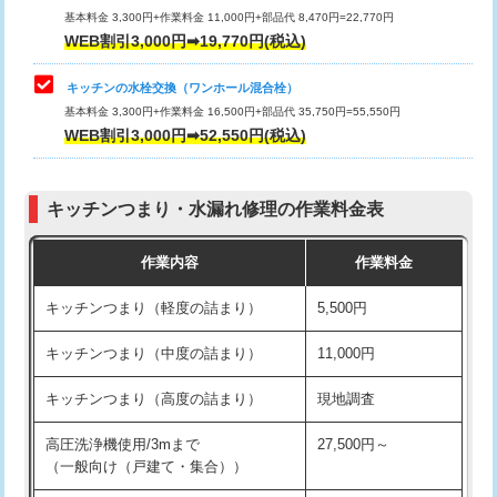
用/3ｍまで)
基本料金 3,300円+作業料金 11,000円+部品代 8,470円=22,770円
止水・漏水調査・防水処理・清掃・修
33,000円
WEB割引3,000円➡19,770円(税込)
理・調整・分解・加工など（重作業）
給水管工事※（塩ビ管（VP・HI）使
+8,800円
用（追加）/3ｍ超え)
キッチンの水栓交換（ワンホール混合栓）
お風呂タンク脱着
16,500円
基本料金 3,300円+作業料金 16,500円+部品代 35,750円=55,550円
給水管工事※（ライニング鋼管・銅
44,000円
WEB割引3,000円➡52,550円(税込)
その他部品の脱着
8,800円～
管・ポリ管・HT管使用/3ｍまで)
交換・取付（タンク）
22,000円+材料費
給水管工事※（ライニング鋼管・銅
+8,800円
管・ポリ管・HT管使用/3ｍ超え)
キッチンつまり・水漏れ修理の作業料金表
交換・取付(単水栓（壁付・デッキ
13,200円+材料費
式）)
排水管工事（土の掘削・埋め戻し作
11,000円~
作業内容
作業料金
業）
交換・取付(混合水栓（壁付・デッキ
16,500円+材料費
キッチンつまり（軽度の詰まり）
5,500円
式・ワンホール）)
排水管工事（排水管工事/3ｍまで）
55,000円
キッチンつまり（中度の詰まり）
11,000円
交換・取付(排水栓・排水トラップ
22,000円+材料費
排水管工事（追加 排水管工事/3ｍ超
+11,000円
（P/S/ポップアップ））
え）
キッチンつまり（高度の詰まり）
現地調査
交換・取付（その他部品）
11,000円+材料費
マス交換（土の掘削・埋め戻し作業）
11,000円~
高圧洗浄機使用/3mまで
27,500円～
（一般向け（戸建て・集合））
持込商品取付（単水栓）
13,200円
マス交換（深さ50㎝未満）
55,000円