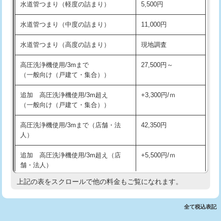
水道管つまり（軽度の詰まり）
5,500円
交換・取付(排水栓・排水トラップ
22,000円+材料費
洗面台設置
38,500円
（P/S/ポップアップ））
水道管つまり（中度の詰まり）
11,000円
化粧台設置
22,000円
交換・取付（その他部品）
11,000円+材料費
水道管つまり（高度の詰まり）
現地調査
追加人工
16,500円
持込商品取付（単水栓）
13,200円
高圧洗浄機使用/3mまで
27,500円～
廃棄・処分
現場見積
（一般向け（戸建て・集合））
持込商品取付（混合水栓）
16,500円
※給水管工事は20mmまでの価格です。
追加 高圧洗浄機使用/3m超え
+3,300円/ｍ
持込商品取付（浄水器・分岐水栓）
16,500円
（一般向け（戸建て・集合））
排水管工事（土の掘削・埋め戻し作
11,000円~
高圧洗浄機使用/3mまで（店舗・法
42,350円
業）
人）
排水管工事（排水管工事/3ｍまで）
55,000円
追加 高圧洗浄機使用/3m超え（店
+5,500円/ｍ
舗・法人）
排水管工事（追加 排水管工事/3ｍ超
+11,000円
え）
上記の表をスクロールで他の料金もご覧になれます。
高度高圧洗浄換
現地調査
マス交換（土の掘削・埋め戻し作業）
11,000円~
トーラー作業
16,500円
全て税込表記
マス交換（深さ50㎝未満）
55,000円