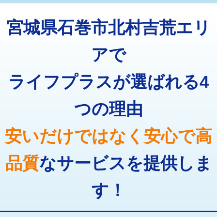
トーラー機使用/3mまで
33,000円
マス交換（深さ50㎝以上）
66,000円
宮城県石巻市北村吉荒エリ
追加トーラー機使用/3m超え
+3,300円
コンクリート斫り（厚さ10㎝まで）
27,500円
カメラ調査
33,000円
アで
コンクリート斫り（厚さ10㎝超え）
38,500円
桝清掃
8,800円
ライフプラスが選ばれる4
モルタル補修（厚さ10㎝まで）
27,500円
止水・漏水調査・防水処理・清掃・修
11,000円
理・調整・分解・加工など（軽作業）
モルタル補修（厚さ10㎝超え）
38,500円
つの理由
止水・漏水調査・防水処理・清掃・修
22,000円
追加人工
16,500円
理・調整・分解・加工など（中作業）
安いだけではなく安心で高
廃棄・処分
現場見積
止水・漏水調査・防水処理・清掃・修
33,000円
理・調整・分解・加工など（重作業）
品質
なサービスを提供しま
その他部品の脱着
8,800円～
す！
交換・取付（タンク）
22,000円+材料費
交換・取付(単水栓（壁付・デッキ
13,200円+材料費