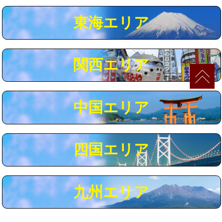
マス交換（深さ50㎝以上）
66,000円
東海エリア
コンクリート斫り（厚さ10㎝まで）
27,500円
コンクリート斫り（厚さ10㎝超え）
38,500円
関西エリア
モルタル補修（厚さ10㎝まで）
27,500円
モルタル補修（厚さ10㎝超え）
38,500円
中国エリア
追加人工
16,500円
廃棄・処分
現場見積
四国エリア
※給水管工事は20mmまでの価格です。
九州エリア