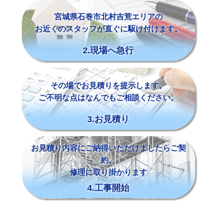
宮城県石巻市北村吉荒エリアの
お近くのスタッフが直ぐに駆け付けます。
2.現場へ急行
その場でお見積りを提示します。
ご不明な点はなんでもご相談ください。
3.お見積り
お見積り内容にご納得いただけましたらご契
約。
修理に取り掛かります
4.工事開始