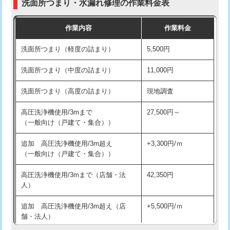
洗面所つまり・水漏れ修理の作業料金表
コンクリート斫り（厚さ10㎝超え）
38,500円
交換・取付（その他部品）
11,000円+材料費
作業内容
作業料金
モルタル補修（厚さ10㎝まで）
27,500円
持込商品取付（単水栓）
13,200円
洗面所つまり（軽度の詰まり）
5,500円
モルタル補修（厚さ10㎝超え）
38,500円
持込商品取付（混合水栓）
16,500円
洗面所つまり（中度の詰まり）
11,000円
洗面台設置
38,500円
持込商品取付（浄水器・分岐水栓）
16,500円
洗面所つまり（高度の詰まり）
現地調査
バスタブ設置
現場見積
給水管工事※（ホール加工)
16,500円
高圧洗浄機使用/3mまで
27,500円～
追加人工
16,500円
（一般向け（戸建て・集合））
給水管工事※（バンド止め)
3,300円
廃棄・処分
現場見積
追加 高圧洗浄機使用/3m超え
+3,300円/ｍ
給水管工事※（支持金具設置)
5,500円
（一般向け（戸建て・集合））
※給水管工事は20mmまでの価格です。
給水管工事※（保温材使用（バンド止
5,500円
高圧洗浄機使用/3mまで（店舗・法
42,350円
め込み）)
人）
給水管工事※（土の掘削・埋め戻し作
11,000円
追加 高圧洗浄機使用/3m超え（店
+5,500円/ｍ
業)
舗・法人）
給水管工事※（塩ビ管（VP・HI）使
33,000円