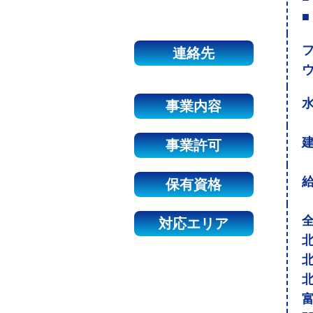
■
連絡先
事業内容
建
事業許可
保有資格
対応エリア