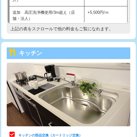
持込商品取付（混合水栓）
16,500円
追加 高圧洗浄機使用/3m超え（店
+5,500円/ｍ
持込商品取付（浄水器・分岐水栓）
16,500円
舗・法人）
持込商品取付（温水洗浄便座）
22,000円
上記の表をスクロールで他の料金もご覧になれます。
高度高圧洗浄換
現地調査
持込商品取付（普通便座⇔温水洗浄便
22,000円
トーラー作業
16,500円
座）
キッチン
トーラー機使用/3mまで
33,000円
給水管工事※（ホール加工)
16,500円
追加トーラー機使用/3m超え
+3,300円
給水管工事※（バンド止め)
3,300円
カメラ調査
33,000円
給水管工事※（支持金具設置)
5,500円
桝清掃
8,800円
給水管工事※（保温材使用（バンド止
5,500円
め込み）)
止水・漏水調査・防水処理・清掃・修
11,000円
理・調整・分解・加工など（軽作業）
給水管工事※（土の掘削・埋め戻し作
11,000円
業)
止水・漏水調査・防水処理・清掃・修
22,000円
理・調整・分解・加工など（中作業）
給水管工事※（塩ビ管（VP・HI）使
33,000円
キッチンの部品交換（カートリッジ交換）