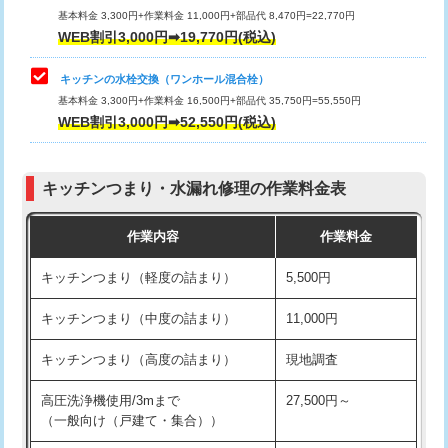
用/3ｍまで)
基本料金 3,300円+作業料金 11,000円+部品代 8,470円=22,770円
止水・漏水調査・防水処理・清掃・修
33,000円
WEB割引3,000円➡19,770円(税込)
理・調整・分解・加工など（重作業）
給水管工事※（塩ビ管（VP・HI）使
+8,800円
用（追加）/3ｍ超え)
キッチンの水栓交換（ワンホール混合栓）
お風呂タンク脱着
16,500円
基本料金 3,300円+作業料金 16,500円+部品代 35,750円=55,550円
給水管工事※（ライニング鋼管・銅
44,000円
WEB割引3,000円➡52,550円(税込)
その他部品の脱着
8,800円～
管・ポリ管・HT管使用/3ｍまで)
交換・取付（タンク）
22,000円+材料費
給水管工事※（ライニング鋼管・銅
+8,800円
管・ポリ管・HT管使用/3ｍ超え)
キッチンつまり・水漏れ修理の作業料金表
交換・取付(単水栓（壁付・デッキ
13,200円+材料費
式）)
排水管工事（土の掘削・埋め戻し作
11,000円~
作業内容
作業料金
業）
交換・取付(混合水栓（壁付・デッキ
16,500円+材料費
キッチンつまり（軽度の詰まり）
5,500円
式・ワンホール）)
排水管工事（排水管工事/3ｍまで）
55,000円
キッチンつまり（中度の詰まり）
11,000円
交換・取付(排水栓・排水トラップ
22,000円+材料費
排水管工事（追加 排水管工事/3ｍ超
+11,000円
（P/S/ポップアップ））
え）
キッチンつまり（高度の詰まり）
現地調査
交換・取付（その他部品）
11,000円+材料費
マス交換（土の掘削・埋め戻し作業）
11,000円~
高圧洗浄機使用/3mまで
27,500円～
（一般向け（戸建て・集合））
持込商品取付（単水栓）
13,200円
マス交換（深さ50㎝未満）
55,000円