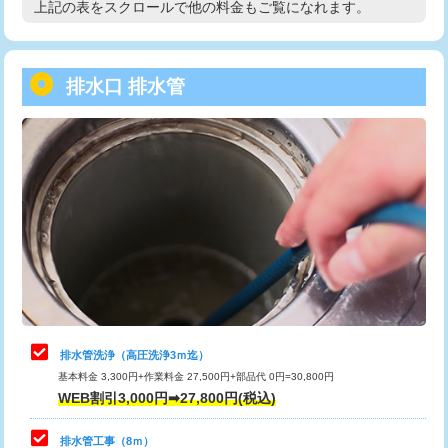
上記の表をスクロールで他の料金もご覧になれます。
高度高圧洗浄換
現地調査
用/3ｍまで)
トーラー作業
16,500円
給水管工事※（塩ビ管（VP・HI）使
+8,800円
用（追加）/3ｍ超え)
排水口 排水管
トーラー機使用/3mまで
33,000円
給水管工事※（ライニング鋼管・銅
44,000円
追加トーラー機使用/3m超え
+3,300円
管・ポリ管・HT管使用/3ｍまで)
カメラ調査
33,000円
給水管工事※（ライニング鋼管・銅
+8,800円
管・ポリ管・HT管使用/3ｍ超え)
桝清掃
8,800円
排水管工事（土の掘削・埋め戻し作
11,000円~
止水・漏水調査・防水処理・清掃・修
11,000円
業）
理・調整・分解・加工など（軽作業）
排水管工事（排水管工事/3ｍまで）
55,000円
止水・漏水調査・防水処理・清掃・修
22,000円
理・調整・分解・加工など（中作業）
排水管工事（追加 排水管工事/3ｍ超
+11,000円
排水管洗浄（高圧洗浄3ｍ迄）
え）
基本料金 3,300円+作業料金 27,500円+部品代 0円=30,800円
止水・漏水調査・防水処理・清掃・修
33,000円
WEB割引3,000円➡27,800円(税込)
理・調整・分解・加工など（重作業）
マス交換（土の掘削・埋め戻し作業）
11,000円~
排水管工事（8ｍ）
その他部品の脱着
8,800円～
マス交換（深さ50㎝未満）
55,000円