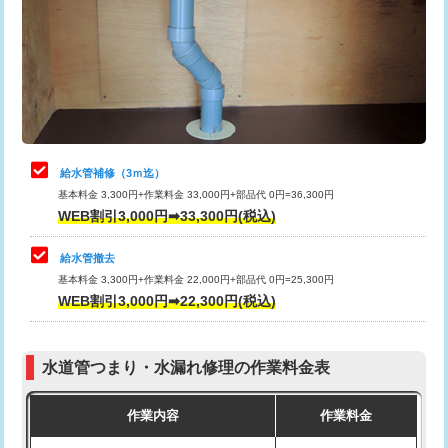
排水管工事（土の掘削・埋め戻し作
11,000円~
桝清掃
8,800円
業）
止水・漏水調査・防水処理・清掃・修
11,000円
排水管工事（排水管工事/3ｍまで）
55,000円
理・調整・分解・加工など（軽作業）
排水管工事（追加 排水管工事/3ｍ超
+11,000円
止水・漏水調査・防水処理・清掃・修
22,000円
え）
理・調整・分解・加工など（中作業）
給水管補修（3ｍ迄）
マス交換（土の掘削・埋め戻し作業）
11,000円~
基本料金 3,300円+作業料金 33,000円+部品代 0円=36,300円
止水・漏水調査・防水処理・清掃・修
33,000円
WEB割引3,000円➡33,300円(税込)
理・調整・分解・加工など（重作業）
マス交換（深さ50㎝未満）
55,000円
給水管撤去
その他部品の脱着
8,800円～
マス交換（深さ50㎝以上）
66,000円
基本料金 3,300円+作業料金 22,000円+部品代 0円=25,300円
WEB割引3,000円➡22,300円(税込)
交換・取付（タンク）
22,000円+材料費
コンクリート斫り（厚さ10㎝まで）
27,500円
交換・取付(単水栓（壁付・デッキ
13,200円+材料費
コンクリート斫り（厚さ10㎝超え）
38,500円
式）)
水道管つまり・水漏れ修理の作業料金表
モルタル補修（厚さ10㎝まで）
27,500円
交換・取付(混合水栓（壁付・デッキ
16,500円+材料費
作業内容
作業料金
式・ワンホール）)
モルタル補修（厚さ10㎝超え）
38,500円