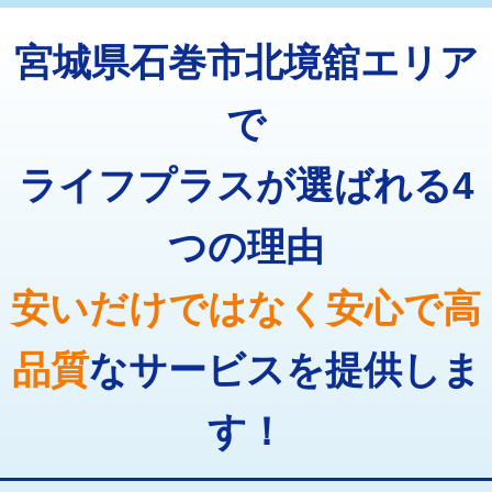
トーラー機使用/3mまで
33,000円
マス交換（深さ50㎝以上）
66,000円
宮城県石巻市北境舘エリア
追加トーラー機使用/3m超え
+3,300円
コンクリート斫り（厚さ10㎝まで）
27,500円
カメラ調査
33,000円
で
コンクリート斫り（厚さ10㎝超え）
38,500円
桝清掃
8,800円
ライフプラスが選ばれる4
モルタル補修（厚さ10㎝まで）
27,500円
止水・漏水調査・防水処理・清掃・修
11,000円
理・調整・分解・加工など（軽作業）
モルタル補修（厚さ10㎝超え）
38,500円
つの理由
止水・漏水調査・防水処理・清掃・修
22,000円
追加人工
16,500円
理・調整・分解・加工など（中作業）
安いだけではなく安心で高
廃棄・処分
現場見積
止水・漏水調査・防水処理・清掃・修
33,000円
理・調整・分解・加工など（重作業）
品質
なサービスを提供しま
その他部品の脱着
8,800円～
す！
交換・取付（タンク）
22,000円+材料費
交換・取付(単水栓（壁付・デッキ
13,200円+材料費