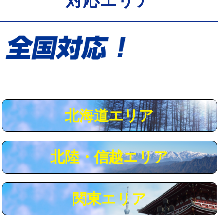
対応エリア
給水管工事※（保温材使用（バンド止
5,500円
め込み）)
給水管工事※（土の掘削・埋め戻し作
11,000円
業)
給水管工事※（塩ビ管（VP・HI）使
33,000円
用/3ｍまで)
給水管工事※（塩ビ管（VP・HI）使
+8,800円
用（追加）/3ｍ超え)
北海道エリア
給水管工事※（ライニング鋼管・銅
44,000円
管・ポリ管・HT管使用/3ｍまで)
北陸・信越エリア
給水管工事※（ライニング鋼管・銅
+8,800円
管・ポリ管・HT管使用/3ｍ超え)
マス交換（土の掘削・埋め戻し作業）
11,000円~
関東エリア
マス交換（深さ50㎝未満）
55,000円