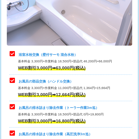
桝清掃
8,800円
止水・漏水調査・防水処理・清掃・修
11,000円
理・調整・分解・加工など（軽作業）
止水・漏水調査・防水処理・清掃・修
22,000円
理・調整・分解・加工など（中作業）
浴室水栓交換（壁付サーモ 混合水栓）
基本料金 3,300円+作業料金 16,500円+部品代 46,200円=66,000円
止水・漏水調査・防水処理・清掃・修
33,000円
WEB割引3,000円➡63,000円(税込)
理・調整・分解・加工など（重作業）
お風呂の部品交換（ハンドル交換）
トイレタンク脱着
16,500円
基本料金 3,300円+作業料金 11,000円+部品代 1,364円=15,664円
WEB割引3,000円➡12,664円(税込)
トイレ便器脱着
16,500円
タンクレストイレ脱着
33,000円
お風呂の排水詰まり除去作業（トーラー作業3ｍ迄）
基本料金 3,300円+作業料金 16,500円+部品代 0円=19,800円
小便器トイレ脱着
現地見積
WEB割引3,000円➡16,800円(税込)
その他部品の脱着
8,800円～
お風呂の排水詰まり除去作業（高圧洗浄3ｍ迄）