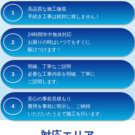
式）)
高品質な施工徹底
1
交換・取付(混合水栓（壁付・デッキ
16,500円+材料費
手続き工事は絶対に致しません！
式・ワンホール）)
交換・取付(排水栓・排水トラップ
22,000円+材料費
24時間年中無休対応
（P/S/ポップアップ））
2
お困りの時はいつでもすぐに
駆けつけます！
交換・取付（その他部品）
11,000円+材料費
持込商品取付（単水栓）
13,200円
明確、丁寧なご説明
3
必要な工事内容を明確、丁寧に
持込商品取付（混合水栓）
16,500円
ご説明します。
持込商品取付（浄水器・分岐水栓）
16,500円
安心の事前見積もり
給水管工事※（ホール加工)
16,500円
4
費用を事前に明示し、ご納得
いただいたうえで施工を行います。
給水管工事※（バンド止め)
3,300円
給水管工事※（支持金具設置)
5,500円