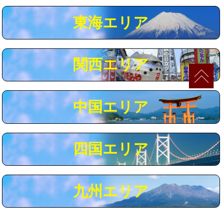
マス交換（深さ50㎝以上）
66,000円
東海エリア
コンクリート斫り（厚さ10㎝まで）
27,500円
コンクリート斫り（厚さ10㎝超え）
38,500円
関西エリア
モルタル補修（厚さ10㎝まで）
27,500円
モルタル補修（厚さ10㎝超え）
38,500円
中国エリア
追加人工
16,500円
廃棄・処分
現場見積
四国エリア
※給水管工事は20mmまでの価格です。
九州エリア