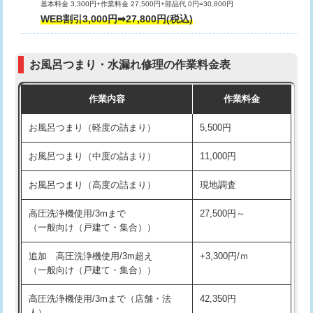
基本料金 3,300円+作業料金 27,500円+部品代 0円=30,800円
交換・取付（タンク）
22,000円+材料費
WEB割引3,000円➡27,800円(税込)
交換・取付（便器）
22,000円+材料費
お風呂つまり・水漏れ修理の作業料金表
交換・取付（普通便座）
11,000円+材料費
作業内容
作業料金
交換・取付（温水洗浄便座）
16,500円+材料費
お風呂つまり（軽度の詰まり）
5,500円
交換・取付(単水栓（壁付・デッキ
13,200円+材料費
式）)
お風呂つまり（中度の詰まり）
11,000円
交換・取付(混合水栓（壁付・デッキ
16,500円+材料費
お風呂つまり（高度の詰まり）
現地調査
式・ワンホール）)
高圧洗浄機使用/3mまで
27,500円～
交換・取付(排水栓・排水トラップ
22,000円+材料費
（一般向け（戸建て・集合））
（P/S/ポップアップ））
追加 高圧洗浄機使用/3m超え
+3,300円/ｍ
交換・取付（その他部品）
11,000円+材料費
（一般向け（戸建て・集合））
持込商品取付（単水栓）
13,200円
高圧洗浄機使用/3mまで（店舗・法
42,350円
人）