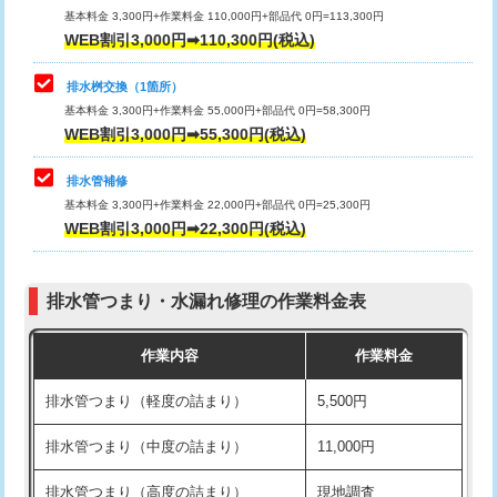
基本料金 3,300円+作業料金 110,000円+部品代 0円=113,300円
WEB割引3,000円➡110,300円(税込)
交換・取付（タンク）
22,000円+材料費
マス交換（深さ50㎝以上）
66,000円
交換・取付(単水栓（壁付・デッキ
13,200円+材料費
コンクリート斫り（厚さ10㎝まで）
27,500円
排水桝交換（1箇所）
式）)
基本料金 3,300円+作業料金 55,000円+部品代 0円=58,300円
コンクリート斫り（厚さ10㎝超え）
38,500円
WEB割引3,000円➡55,300円(税込)
交換・取付(混合水栓（壁付・デッキ
16,500円+材料費
式・ワンホール）)
モルタル補修（厚さ10㎝まで）
27,500円
排水管補修
基本料金 3,300円+作業料金 22,000円+部品代 0円=25,300円
交換・取付(排水栓・排水トラップ
22,000円+材料費
モルタル補修（厚さ10㎝超え）
38,500円
WEB割引3,000円➡22,300円(税込)
（P/S/ポップアップ））
台所シンク・作業台設置
現場見積
交換・取付（その他部品）
11,000円+材料費
排水管つまり・水漏れ修理の作業料金表
追加人工
16,500円
持込商品取付（単水栓）
13,200円
作業内容
作業料金
廃棄・処分
現場見積
持込商品取付（混合水栓）
16,500円
排水管つまり（軽度の詰まり）
5,500円
※給水管工事は20mmまでの価格です。
持込商品取付（浄水器・分岐水栓）
16,500円
排水管つまり（中度の詰まり）
11,000円
給水管工事※（ホール加工)
16,500円
排水管つまり（高度の詰まり）
現地調査