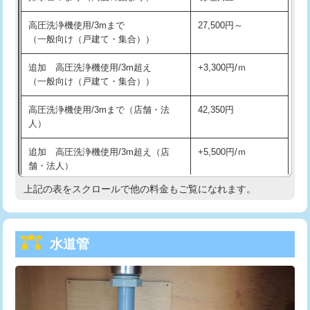
給水管工事※（バンド止め)
3,300円
高圧洗浄機使用/3mまで
27,500円～
（一般向け（戸建て・集合））
給水管工事※（支持金具設置)
5,500円
追加 高圧洗浄機使用/3m超え
+3,300円/ｍ
給水管工事※（保温材使用（バンド止
5,500円
（一般向け（戸建て・集合））
め込み）)
高圧洗浄機使用/3mまで（店舗・法
42,350円
給水管工事※（土の掘削・埋め戻し作
11,000円
人）
業)
追加 高圧洗浄機使用/3m超え（店
+5,500円/ｍ
給水管工事※（塩ビ管（VP・HI）使
33,000円
舗・法人）
用/3ｍまで)
上記の表をスクロールで他の料金もご覧になれます。
高度高圧洗浄換
現地調査
給水管工事※（塩ビ管（VP・HI）使
+8,800円
用（追加）/3ｍ超え)
トーラー作業
16,500円
給水管工事※（ライニング鋼管・銅
44,000円
水道管
トーラー機使用/3mまで
33,000円
管・ポリ管・HT管使用/3ｍまで)
追加トーラー機使用/3m超え
+3,300円
給水管工事※（ライニング鋼管・銅
+8,800円
管・ポリ管・HT管使用/3ｍ超え)
カメラ調査
33,000円