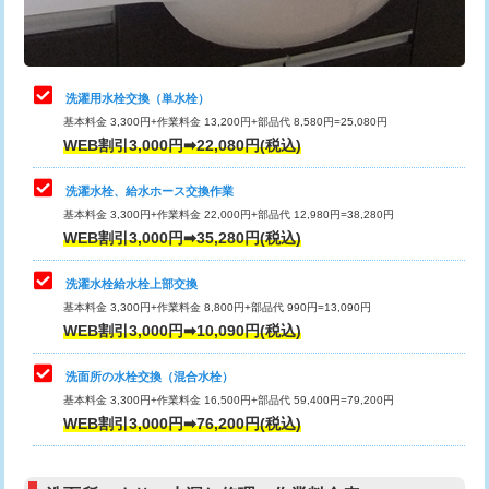
理・調整・分解・加工など（軽作業）
給水管工事※（ライニング鋼管・銅
44,000円
管・ポリ管・HT管使用/3ｍまで)
止水・漏水調査・防水処理・清掃・修
22,000円
理・調整・分解・加工など（中作業）
給水管工事※（ライニング鋼管・銅
+8,800円
洗濯用水栓交換（単水栓）
管・ポリ管・HT管使用/3ｍ超え)
基本料金 3,300円+作業料金 13,200円+部品代 8,580円=25,080円
止水・漏水調査・防水処理・清掃・修
33,000円
WEB割引3,000円➡22,080円(税込)
理・調整・分解・加工など（重作業）
排水管工事（土の掘削・埋め戻し作
11,000円~
業）
洗濯水栓、給水ホース交換作業
キッチンタンク脱着
16,500円
基本料金 3,300円+作業料金 22,000円+部品代 12,980円=38,280円
排水管工事（排水管工事/3ｍまで）
55,000円
WEB割引3,000円➡35,280円(税込)
その他部品の脱着
8,800円～
排水管工事（追加 排水管工事/3ｍ超
+11,000円
交換・取付（タンク）
22,000円+材料費
洗濯水栓給水栓上部交換
え）
基本料金 3,300円+作業料金 8,800円+部品代 990円=13,090円
交換・取付(単水栓（壁付・デッキ
13,200円+材料費
WEB割引3,000円➡10,090円(税込)
マス交換（土の掘削・埋め戻し作業）
11,000円~
式）)
洗面所の水栓交換（混合水栓）
マス交換（深さ50㎝未満）
55,000円
交換・取付(混合水栓（壁付・デッキ
16,500円+材料費
基本料金 3,300円+作業料金 16,500円+部品代 59,400円=79,200円
式・ワンホール）)
WEB割引3,000円➡76,200円(税込)
マス交換（深さ50㎝以上）
66,000円
交換・取付(排水栓・排水トラップ
22,000円+材料費
コンクリート斫り（厚さ10㎝まで）
27,500円
（P/S/ポップアップ））