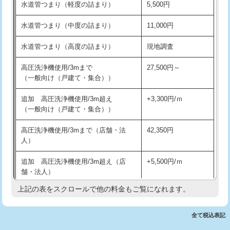
水道管つまり（軽度の詰まり）
5,500円
交換・取付(排水栓・排水トラップ
22,000円+材料費
洗面台設置
38,500円
（P/S/ポップアップ））
水道管つまり（中度の詰まり）
11,000円
化粧台設置
22,000円
交換・取付（その他部品）
11,000円+材料費
水道管つまり（高度の詰まり）
現地調査
追加人工
16,500円
持込商品取付（単水栓）
13,200円
高圧洗浄機使用/3mまで
27,500円～
廃棄・処分
現場見積
（一般向け（戸建て・集合））
持込商品取付（混合水栓）
16,500円
※給水管工事は20mmまでの価格です。
追加 高圧洗浄機使用/3m超え
+3,300円/ｍ
持込商品取付（浄水器・分岐水栓）
16,500円
（一般向け（戸建て・集合））
排水管工事（土の掘削・埋め戻し作
11,000円~
高圧洗浄機使用/3mまで（店舗・法
42,350円
業）
人）
排水管工事（排水管工事/3ｍまで）
55,000円
追加 高圧洗浄機使用/3m超え（店
+5,500円/ｍ
舗・法人）
排水管工事（追加 排水管工事/3ｍ超
+11,000円
え）
上記の表をスクロールで他の料金もご覧になれます。
高度高圧洗浄換
現地調査
マス交換（土の掘削・埋め戻し作業）
11,000円~
トーラー作業
16,500円
全て税込表記
マス交換（深さ50㎝未満）
55,000円