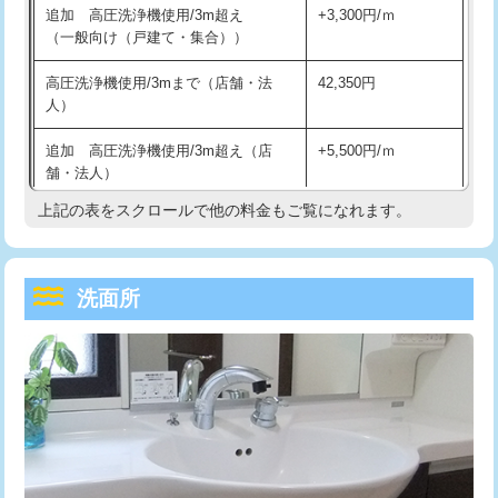
追加 高圧洗浄機使用/3m超え
+3,300円/ｍ
持込商品取付（混合水栓）
16,500円
マス交換（深さ50㎝以上）
66,000円
（一般向け（戸建て・集合））
持込商品取付（浄水器・分岐水栓）
16,500円
コンクリート斫り（厚さ10㎝まで）
27,500円
高圧洗浄機使用/3mまで（店舗・法
42,350円
人）
給水管工事※（ホール加工)
16,500円
コンクリート斫り（厚さ10㎝超え）
38,500円
追加 高圧洗浄機使用/3m超え（店
+5,500円/ｍ
給水管工事※（バンド止め)
3,300円
モルタル補修（厚さ10㎝まで）
27,500円
舗・法人）
給水管工事※（支持金具設置)
5,500円
モルタル補修（厚さ10㎝超え）
38,500円
上記の表をスクロールで他の料金もご覧になれます。
高度高圧洗浄換
現地調査
給水管工事※（保温材使用（バンド止
5,500円
洗面台設置
38,500円
トーラー作業
16,500円
め込み）)
洗面所
追加人工
16,500円
トーラー機使用/3mまで
33,000円
給水管工事※（土の掘削・埋め戻し作
11,000円
業)
廃棄・処分
現場見積
追加トーラー機使用/3m超え
+3,300円
給水管工事※（塩ビ管（VP・HI）使
33,000円
※給水管工事は20mmまでの価格です。
カメラ調査
33,000円
用/3ｍまで)
桝清掃
8,800円
給水管工事※（塩ビ管（VP・HI）使
+8,800円
用（追加）/3ｍ超え)
止水・漏水調査・防水処理・清掃・修
11,000円