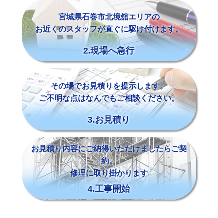
宮城県石巻市北境舘エリアの
お近くのスタッフが直ぐに駆け付けます。
2.現場へ急行
その場でお見積りを提示します。
ご不明な点はなんでもご相談ください。
3.お見積り
お見積り内容にご納得いただけましたらご契
約。
修理に取り掛かります
4.工事開始