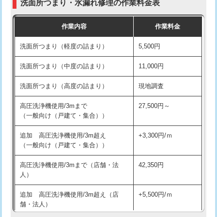
洗面所つまり・水漏れ修理の作業料金表
コンクリート斫り（厚さ10㎝超え）
38,500円
交換・取付（その他部品）
11,000円+材料費
作業内容
作業料金
モルタル補修（厚さ10㎝まで）
27,500円
持込商品取付（単水栓）
13,200円
洗面所つまり（軽度の詰まり）
5,500円
モルタル補修（厚さ10㎝超え）
38,500円
持込商品取付（混合水栓）
16,500円
洗面所つまり（中度の詰まり）
11,000円
洗面台設置
38,500円
持込商品取付（浄水器・分岐水栓）
16,500円
洗面所つまり（高度の詰まり）
現地調査
バスタブ設置
現場見積
給水管工事※（ホール加工)
16,500円
高圧洗浄機使用/3mまで
27,500円～
追加人工
16,500円
（一般向け（戸建て・集合））
給水管工事※（バンド止め)
3,300円
廃棄・処分
現場見積
追加 高圧洗浄機使用/3m超え
+3,300円/ｍ
給水管工事※（支持金具設置)
5,500円
（一般向け（戸建て・集合））
※給水管工事は20mmまでの価格です。
給水管工事※（保温材使用（バンド止
5,500円
高圧洗浄機使用/3mまで（店舗・法
42,350円
め込み）)
人）
給水管工事※（土の掘削・埋め戻し作
11,000円
追加 高圧洗浄機使用/3m超え（店
+5,500円/ｍ
業)
舗・法人）
給水管工事※（塩ビ管（VP・HI）使
33,000円