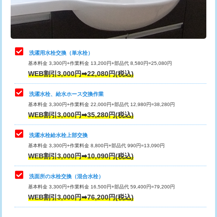
用（追加）/3ｍ超え)
止水・漏水調査・防水処理・清掃・修
11,000円
理・調整・分解・加工など（軽作業）
給水管工事※（ライニング鋼管・銅
44,000円
管・ポリ管・HT管使用/3ｍまで)
止水・漏水調査・防水処理・清掃・修
22,000円
理・調整・分解・加工など（中作業）
給水管工事※（ライニング鋼管・銅
+8,800円
洗濯用水栓交換（単水栓）
管・ポリ管・HT管使用/3ｍ超え)
基本料金 3,300円+作業料金 13,200円+部品代 8,580円=25,080円
止水・漏水調査・防水処理・清掃・修
33,000円
WEB割引3,000円➡22,080円(税込)
理・調整・分解・加工など（重作業）
排水管工事（土の掘削・埋め戻し作
11,000円~
業）
洗濯水栓、給水ホース交換作業
キッチンタンク脱着
16,500円
基本料金 3,300円+作業料金 22,000円+部品代 12,980円=38,280円
排水管工事（排水管工事/3ｍまで）
55,000円
WEB割引3,000円➡35,280円(税込)
その他部品の脱着
8,800円～
排水管工事（追加 排水管工事/3ｍ超
+11,000円
交換・取付（タンク）
22,000円+材料費
洗濯水栓給水栓上部交換
え）
基本料金 3,300円+作業料金 8,800円+部品代 990円=13,090円
交換・取付(単水栓（壁付・デッキ
13,200円+材料費
WEB割引3,000円➡10,090円(税込)
マス交換（土の掘削・埋め戻し作業）
11,000円~
式）)
洗面所の水栓交換（混合水栓）
マス交換（深さ50㎝未満）
55,000円
交換・取付(混合水栓（壁付・デッキ
16,500円+材料費
基本料金 3,300円+作業料金 16,500円+部品代 59,400円=79,200円
式・ワンホール）)
WEB割引3,000円➡76,200円(税込)
マス交換（深さ50㎝以上）
66,000円
交換・取付(排水栓・排水トラップ
22,000円+材料費