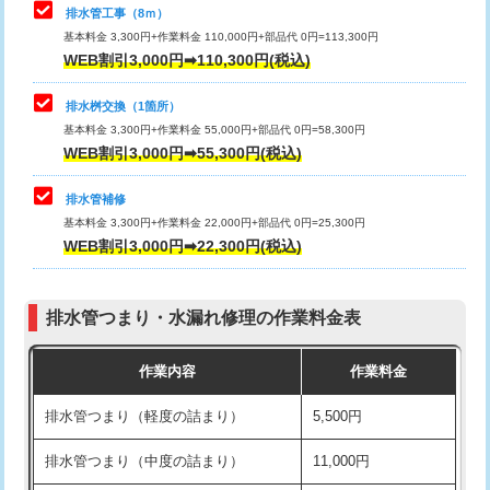
排水管工事（8ｍ）
その他部品の脱着
8,800円～
マス交換（深さ50㎝未満）
55,000円
基本料金 3,300円+作業料金 110,000円+部品代 0円=113,300円
WEB割引3,000円➡110,300円(税込)
交換・取付（タンク）
22,000円+材料費
マス交換（深さ50㎝以上）
66,000円
交換・取付(単水栓（壁付・デッキ
13,200円+材料費
コンクリート斫り（厚さ10㎝まで）
27,500円
排水桝交換（1箇所）
式）)
基本料金 3,300円+作業料金 55,000円+部品代 0円=58,300円
コンクリート斫り（厚さ10㎝超え）
38,500円
WEB割引3,000円➡55,300円(税込)
交換・取付(混合水栓（壁付・デッキ
16,500円+材料費
式・ワンホール）)
モルタル補修（厚さ10㎝まで）
27,500円
排水管補修
基本料金 3,300円+作業料金 22,000円+部品代 0円=25,300円
交換・取付(排水栓・排水トラップ
22,000円+材料費
モルタル補修（厚さ10㎝超え）
38,500円
WEB割引3,000円➡22,300円(税込)
（P/S/ポップアップ））
台所シンク・作業台設置
現場見積
交換・取付（その他部品）
11,000円+材料費
排水管つまり・水漏れ修理の作業料金表
追加人工
16,500円
持込商品取付（単水栓）
13,200円
作業内容
作業料金
廃棄・処分
現場見積
持込商品取付（混合水栓）
16,500円
排水管つまり（軽度の詰まり）
5,500円
※給水管工事は20mmまでの価格です。
持込商品取付（浄水器・分岐水栓）
16,500円
排水管つまり（中度の詰まり）
11,000円
給水管工事※（ホール加工)
16,500円