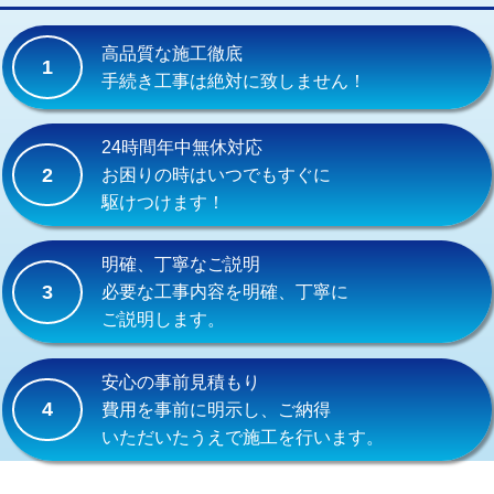
交換・取付(単水栓（壁付・デッキ
13,200円+材料費
式）)
高品質な施工徹底
1
交換・取付(混合水栓（壁付・デッキ
16,500円+材料費
手続き工事は絶対に致しません！
式・ワンホール）)
交換・取付(排水栓・排水トラップ
22,000円+材料費
24時間年中無休対応
（P/S/ポップアップ））
2
お困りの時はいつでもすぐに
駆けつけます！
交換・取付（その他部品）
11,000円+材料費
持込商品取付（単水栓）
13,200円
明確、丁寧なご説明
3
必要な工事内容を明確、丁寧に
持込商品取付（混合水栓）
16,500円
ご説明します。
持込商品取付（浄水器・分岐水栓）
16,500円
安心の事前見積もり
給水管工事※（ホール加工)
16,500円
4
費用を事前に明示し、ご納得
いただいたうえで施工を行います。
給水管工事※（バンド止め)
3,300円
給水管工事※（支持金具設置)
5,500円