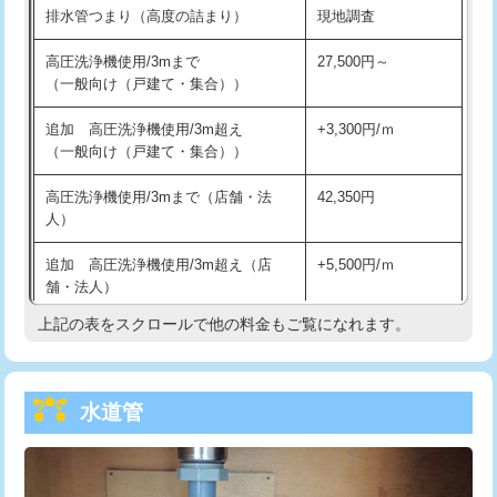
排水管つまり（高度の詰まり）
現地調査
給水管工事※（バンド止め)
3,300円
高圧洗浄機使用/3mまで
27,500円～
（一般向け（戸建て・集合））
給水管工事※（支持金具設置)
5,500円
追加 高圧洗浄機使用/3m超え
+3,300円/ｍ
給水管工事※（保温材使用（バンド止
5,500円
（一般向け（戸建て・集合））
め込み）)
高圧洗浄機使用/3mまで（店舗・法
42,350円
給水管工事※（土の掘削・埋め戻し作
11,000円
人）
業)
追加 高圧洗浄機使用/3m超え（店
+5,500円/ｍ
給水管工事※（塩ビ管（VP・HI）使
33,000円
舗・法人）
用/3ｍまで)
上記の表をスクロールで他の料金もご覧になれます。
高度高圧洗浄換
現地調査
給水管工事※（塩ビ管（VP・HI）使
+8,800円
用（追加）/3ｍ超え)
トーラー作業
16,500円
給水管工事※（ライニング鋼管・銅
44,000円
水道管
トーラー機使用/3mまで
33,000円
管・ポリ管・HT管使用/3ｍまで)
追加トーラー機使用/3m超え
+3,300円
給水管工事※（ライニング鋼管・銅
+8,800円
管・ポリ管・HT管使用/3ｍ超え)