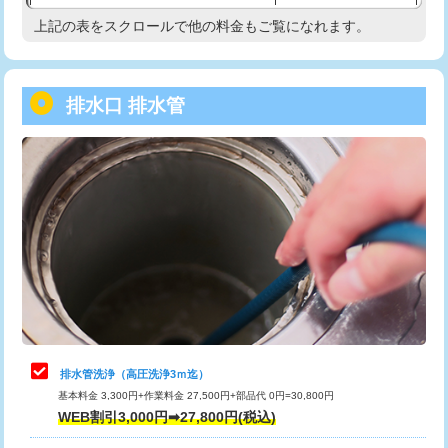
給水管工事※（塩ビ管（VP・HI）使
33,000円
上記の表をスクロールで他の料金もご覧になれます。
高度高圧洗浄換
現地調査
用/3ｍまで)
トーラー作業
16,500円
給水管工事※（塩ビ管（VP・HI）使
+8,800円
用（追加）/3ｍ超え)
排水口 排水管
トーラー機使用/3mまで
33,000円
給水管工事※（ライニング鋼管・銅
44,000円
追加トーラー機使用/3m超え
+3,300円
管・ポリ管・HT管使用/3ｍまで)
カメラ調査
33,000円
給水管工事※（ライニング鋼管・銅
+8,800円
管・ポリ管・HT管使用/3ｍ超え)
桝清掃
8,800円
排水管工事（土の掘削・埋め戻し作
11,000円~
止水・漏水調査・防水処理・清掃・修
11,000円
業）
理・調整・分解・加工など（軽作業）
排水管工事（排水管工事/3ｍまで）
55,000円
止水・漏水調査・防水処理・清掃・修
22,000円
理・調整・分解・加工など（中作業）
排水管工事（追加 排水管工事/3ｍ超
+11,000円
排水管洗浄（高圧洗浄3ｍ迄）
え）
基本料金 3,300円+作業料金 27,500円+部品代 0円=30,800円
止水・漏水調査・防水処理・清掃・修
33,000円
WEB割引3,000円➡27,800円(税込)
理・調整・分解・加工など（重作業）
マス交換（土の掘削・埋め戻し作業）
11,000円~