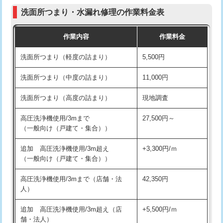
コンクリート斫り（厚さ10㎝まで）
27,500円
（P/S/ポップアップ））
洗面所つまり・水漏れ修理の作業料金表
コンクリート斫り（厚さ10㎝超え）
38,500円
交換・取付（その他部品）
11,000円+材料費
作業内容
作業料金
モルタル補修（厚さ10㎝まで）
27,500円
持込商品取付（単水栓）
13,200円
洗面所つまり（軽度の詰まり）
5,500円
モルタル補修（厚さ10㎝超え）
38,500円
持込商品取付（混合水栓）
16,500円
洗面所つまり（中度の詰まり）
11,000円
洗面台設置
38,500円
持込商品取付（浄水器・分岐水栓）
16,500円
洗面所つまり（高度の詰まり）
現地調査
バスタブ設置
現場見積
給水管工事※（ホール加工)
16,500円
高圧洗浄機使用/3mまで
27,500円～
追加人工
16,500円
（一般向け（戸建て・集合））
給水管工事※（バンド止め)
3,300円
廃棄・処分
現場見積
追加 高圧洗浄機使用/3m超え
+3,300円/ｍ
給水管工事※（支持金具設置)
5,500円
（一般向け（戸建て・集合））
※給水管工事は20mmまでの価格です。
給水管工事※（保温材使用（バンド止
5,500円
高圧洗浄機使用/3mまで（店舗・法
42,350円
め込み）)
人）
給水管工事※（土の掘削・埋め戻し作
11,000円
追加 高圧洗浄機使用/3m超え（店
+5,500円/ｍ
業)
舗・法人）