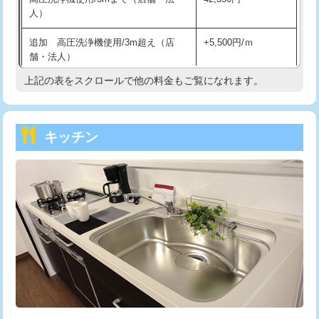
人）
持込商品取付（混合水栓）
16,500円
追加 高圧洗浄機使用/3m超え（店
+5,500円/ｍ
持込商品取付（浄水器・分岐水栓）
16,500円
舗・法人）
持込商品取付（温水洗浄便座）
22,000円
上記の表をスクロールで他の料金もご覧になれます。
高度高圧洗浄換
現地調査
持込商品取付（普通便座⇔温水洗浄便
22,000円
トーラー作業
16,500円
座）
キッチン
トーラー機使用/3mまで
33,000円
給水管工事※（ホール加工)
16,500円
追加トーラー機使用/3m超え
+3,300円
給水管工事※（バンド止め)
3,300円
カメラ調査
33,000円
給水管工事※（支持金具設置)
5,500円
桝清掃
8,800円
給水管工事※（保温材使用（バンド止
5,500円
め込み）)
止水・漏水調査・防水処理・清掃・修
11,000円
理・調整・分解・加工など（軽作業）
給水管工事※（土の掘削・埋め戻し作
11,000円
業)
止水・漏水調査・防水処理・清掃・修
22,000円
理・調整・分解・加工など（中作業）