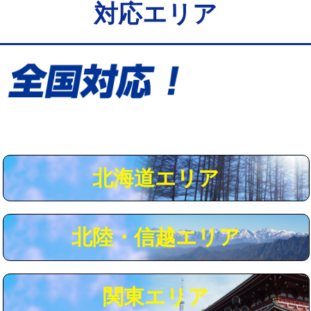
対応エリア
給水管工事※（保温材使用（バンド止
5,500円
め込み）)
給水管工事※（土の掘削・埋め戻し作
11,000円
業)
給水管工事※（塩ビ管（VP・HI）使
33,000円
用/3ｍまで)
給水管工事※（塩ビ管（VP・HI）使
+8,800円
用（追加）/3ｍ超え)
北海道エリア
給水管工事※（ライニング鋼管・銅
44,000円
管・ポリ管・HT管使用/3ｍまで)
北陸・信越エリア
給水管工事※（ライニング鋼管・銅
+8,800円
管・ポリ管・HT管使用/3ｍ超え)
マス交換（土の掘削・埋め戻し作業）
11,000円~
関東エリア
マス交換（深さ50㎝未満）
55,000円