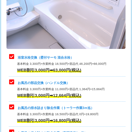
カメラ調査
33,000円
桝清掃
8,800円
止水・漏水調査・防水処理・清掃・修
11,000円
理・調整・分解・加工など（軽作業）
止水・漏水調査・防水処理・清掃・修
22,000円
理・調整・分解・加工など（中作業）
浴室水栓交換（壁付サーモ 混合水栓）
基本料金 3,300円+作業料金 16,500円+部品代 46,200円=66,000円
止水・漏水調査・防水処理・清掃・修
33,000円
WEB割引3,000円➡63,000円(税込)
理・調整・分解・加工など（重作業）
お風呂の部品交換（ハンドル交換）
トイレタンク脱着
16,500円
基本料金 3,300円+作業料金 11,000円+部品代 1,364円=15,664円
WEB割引3,000円➡12,664円(税込)
トイレ便器脱着
16,500円
タンクレストイレ脱着
33,000円
お風呂の排水詰まり除去作業（トーラー作業3ｍ迄）
基本料金 3,300円+作業料金 16,500円+部品代 0円=19,800円
小便器トイレ脱着
現地見積
WEB割引3,000円➡16,800円(税込)
その他部品の脱着
8,800円～