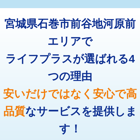
マス交換（深さ50㎝未満）
55,000円
トーラー機使用/3mまで
33,000円
マス交換（深さ50㎝以上）
66,000円
宮城県石巻市前谷地河原前
追加トーラー機使用/3m超え
+3,300円
コンクリート斫り（厚さ10㎝まで）
27,500円
カメラ調査
33,000円
エリアで
コンクリート斫り（厚さ10㎝超え）
38,500円
桝清掃
8,800円
ライフプラスが選ばれる4
モルタル補修（厚さ10㎝まで）
27,500円
止水・漏水調査・防水処理・清掃・修
11,000円
理・調整・分解・加工など（軽作業）
モルタル補修（厚さ10㎝超え）
38,500円
つの理由
止水・漏水調査・防水処理・清掃・修
22,000円
追加人工
16,500円
理・調整・分解・加工など（中作業）
安いだけではなく安心で高
廃棄・処分
現場見積
止水・漏水調査・防水処理・清掃・修
33,000円
理・調整・分解・加工など（重作業）
品質
なサービスを提供しま
その他部品の脱着
8,800円～
す！
交換・取付（タンク）
22,000円+材料費