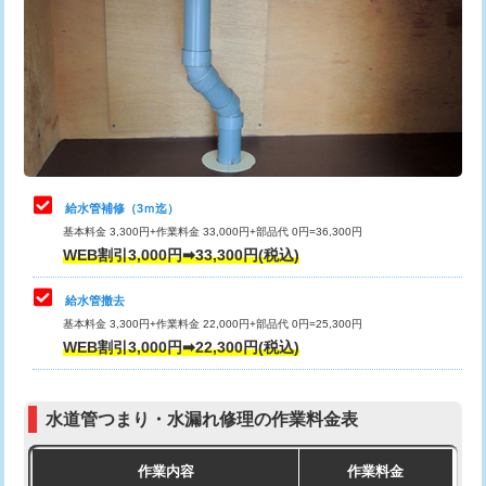
カメラ調査
33,000円
排水管工事（土の掘削・埋め戻し作
11,000円~
桝清掃
8,800円
業）
止水・漏水調査・防水処理・清掃・修
11,000円
排水管工事（排水管工事/3ｍまで）
55,000円
理・調整・分解・加工など（軽作業）
排水管工事（追加 排水管工事/3ｍ超
+11,000円
止水・漏水調査・防水処理・清掃・修
22,000円
え）
理・調整・分解・加工など（中作業）
給水管補修（3ｍ迄）
マス交換（土の掘削・埋め戻し作業）
11,000円~
基本料金 3,300円+作業料金 33,000円+部品代 0円=36,300円
止水・漏水調査・防水処理・清掃・修
33,000円
WEB割引3,000円➡33,300円(税込)
理・調整・分解・加工など（重作業）
マス交換（深さ50㎝未満）
55,000円
給水管撤去
その他部品の脱着
8,800円～
マス交換（深さ50㎝以上）
66,000円
基本料金 3,300円+作業料金 22,000円+部品代 0円=25,300円
WEB割引3,000円➡22,300円(税込)
交換・取付（タンク）
22,000円+材料費
コンクリート斫り（厚さ10㎝まで）
27,500円
交換・取付(単水栓（壁付・デッキ
13,200円+材料費
コンクリート斫り（厚さ10㎝超え）
38,500円
式）)
水道管つまり・水漏れ修理の作業料金表
モルタル補修（厚さ10㎝まで）
27,500円
交換・取付(混合水栓（壁付・デッキ
16,500円+材料費
作業内容
作業料金
式・ワンホール）)
モルタル補修（厚さ10㎝超え）
38,500円