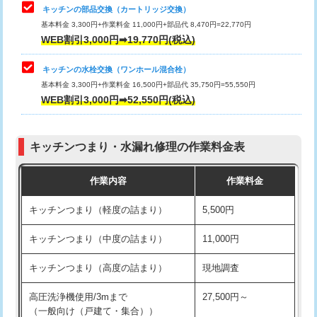
給水管工事※（塩ビ管（VP・HI）使
33,000円
キッチンの部品交換（カートリッジ交換）
用/3ｍまで)
基本料金 3,300円+作業料金 11,000円+部品代 8,470円=22,770円
止水・漏水調査・防水処理・清掃・修
33,000円
WEB割引3,000円➡19,770円(税込)
理・調整・分解・加工など（重作業）
給水管工事※（塩ビ管（VP・HI）使
+8,800円
用（追加）/3ｍ超え)
キッチンの水栓交換（ワンホール混合栓）
お風呂タンク脱着
16,500円
基本料金 3,300円+作業料金 16,500円+部品代 35,750円=55,550円
給水管工事※（ライニング鋼管・銅
44,000円
WEB割引3,000円➡52,550円(税込)
その他部品の脱着
8,800円～
管・ポリ管・HT管使用/3ｍまで)
交換・取付（タンク）
22,000円+材料費
給水管工事※（ライニング鋼管・銅
+8,800円
管・ポリ管・HT管使用/3ｍ超え)
キッチンつまり・水漏れ修理の作業料金表
交換・取付(単水栓（壁付・デッキ
13,200円+材料費
式）)
排水管工事（土の掘削・埋め戻し作
11,000円~
作業内容
作業料金
業）
交換・取付(混合水栓（壁付・デッキ
16,500円+材料費
キッチンつまり（軽度の詰まり）
5,500円
式・ワンホール）)
排水管工事（排水管工事/3ｍまで）
55,000円
キッチンつまり（中度の詰まり）
11,000円
交換・取付(排水栓・排水トラップ
22,000円+材料費
排水管工事（追加 排水管工事/3ｍ超
+11,000円
（P/S/ポップアップ））
え）
キッチンつまり（高度の詰まり）
現地調査
交換・取付（その他部品）
11,000円+材料費
マス交換（土の掘削・埋め戻し作業）
11,000円~
高圧洗浄機使用/3mまで
27,500円～
（一般向け（戸建て・集合））