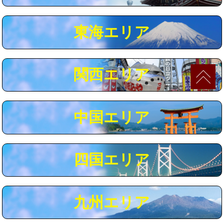
マス交換（深さ50㎝以上）
66,000円
東海エリア
コンクリート斫り（厚さ10㎝まで）
27,500円
コンクリート斫り（厚さ10㎝超え）
38,500円
関西エリア
モルタル補修（厚さ10㎝まで）
27,500円
モルタル補修（厚さ10㎝超え）
38,500円
中国エリア
追加人工
16,500円
廃棄・処分
現場見積
四国エリア
※給水管工事は20mmまでの価格です。
九州エリア