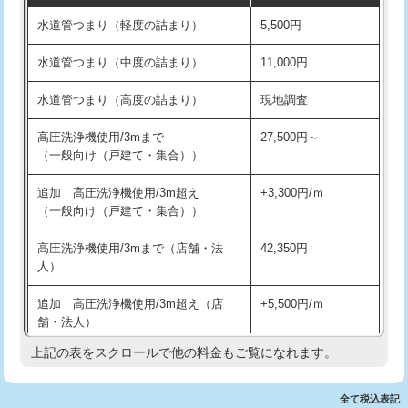
水道管つまり（軽度の詰まり）
5,500円
交換・取付(排水栓・排水トラップ
22,000円+材料費
洗面台設置
38,500円
（P/S/ポップアップ））
水道管つまり（中度の詰まり）
11,000円
化粧台設置
22,000円
交換・取付（その他部品）
11,000円+材料費
水道管つまり（高度の詰まり）
現地調査
追加人工
16,500円
持込商品取付（単水栓）
13,200円
高圧洗浄機使用/3mまで
27,500円～
廃棄・処分
現場見積
（一般向け（戸建て・集合））
持込商品取付（混合水栓）
16,500円
※給水管工事は20mmまでの価格です。
追加 高圧洗浄機使用/3m超え
+3,300円/ｍ
持込商品取付（浄水器・分岐水栓）
16,500円
（一般向け（戸建て・集合））
排水管工事（土の掘削・埋め戻し作
11,000円~
高圧洗浄機使用/3mまで（店舗・法
42,350円
業）
人）
排水管工事（排水管工事/3ｍまで）
55,000円
追加 高圧洗浄機使用/3m超え（店
+5,500円/ｍ
舗・法人）
排水管工事（追加 排水管工事/3ｍ超
+11,000円
え）
上記の表をスクロールで他の料金もご覧になれます。
高度高圧洗浄換
現地調査
マス交換（土の掘削・埋め戻し作業）
11,000円~
トーラー作業
16,500円
全て税込表記