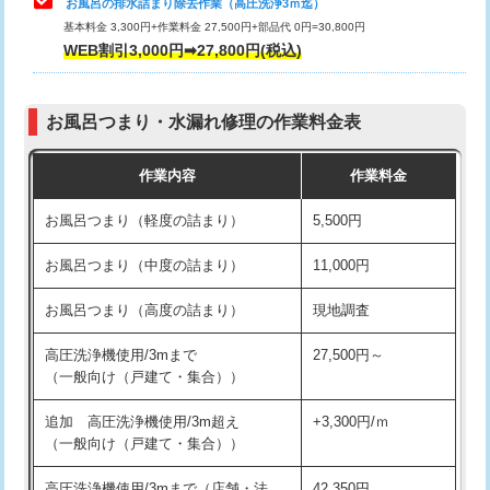
お風呂の排水詰まり除去作業（高圧洗浄3ｍ迄）
基本料金 3,300円+作業料金 27,500円+部品代 0円=30,800円
交換・取付（タンク）
22,000円+材料費
WEB割引3,000円➡27,800円(税込)
交換・取付（便器）
22,000円+材料費
お風呂つまり・水漏れ修理の作業料金表
交換・取付（普通便座）
11,000円+材料費
作業内容
作業料金
交換・取付（温水洗浄便座）
16,500円+材料費
お風呂つまり（軽度の詰まり）
5,500円
交換・取付(単水栓（壁付・デッキ
13,200円+材料費
式）)
お風呂つまり（中度の詰まり）
11,000円
交換・取付(混合水栓（壁付・デッキ
16,500円+材料費
お風呂つまり（高度の詰まり）
現地調査
式・ワンホール）)
高圧洗浄機使用/3mまで
27,500円～
交換・取付(排水栓・排水トラップ
22,000円+材料費
（一般向け（戸建て・集合））
（P/S/ポップアップ））
追加 高圧洗浄機使用/3m超え
+3,300円/ｍ
交換・取付（その他部品）
11,000円+材料費
（一般向け（戸建て・集合））
持込商品取付（単水栓）
13,200円
高圧洗浄機使用/3mまで（店舗・法
42,350円