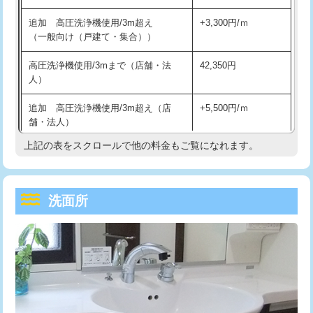
持込商品取付（単水栓）
13,200円
マス交換（深さ50㎝未満）
55,000円
追加 高圧洗浄機使用/3m超え
+3,300円/ｍ
持込商品取付（混合水栓）
16,500円
マス交換（深さ50㎝以上）
66,000円
（一般向け（戸建て・集合））
持込商品取付（浄水器・分岐水栓）
16,500円
コンクリート斫り（厚さ10㎝まで）
27,500円
高圧洗浄機使用/3mまで（店舗・法
42,350円
人）
給水管工事※（ホール加工)
16,500円
コンクリート斫り（厚さ10㎝超え）
38,500円
追加 高圧洗浄機使用/3m超え（店
+5,500円/ｍ
給水管工事※（バンド止め)
3,300円
モルタル補修（厚さ10㎝まで）
27,500円
舗・法人）
給水管工事※（支持金具設置)
5,500円
モルタル補修（厚さ10㎝超え）
38,500円
上記の表をスクロールで他の料金もご覧になれます。
高度高圧洗浄換
現地調査
給水管工事※（保温材使用（バンド止
5,500円
洗面台設置
38,500円
トーラー作業
16,500円
め込み）)
洗面所
追加人工
16,500円
トーラー機使用/3mまで
33,000円
給水管工事※（土の掘削・埋め戻し作
11,000円
業)
廃棄・処分
現場見積
追加トーラー機使用/3m超え
+3,300円
給水管工事※（塩ビ管（VP・HI）使
33,000円
※給水管工事は20mmまでの価格です。
カメラ調査
33,000円
用/3ｍまで)
桝清掃
8,800円
給水管工事※（塩ビ管（VP・HI）使
+8,800円