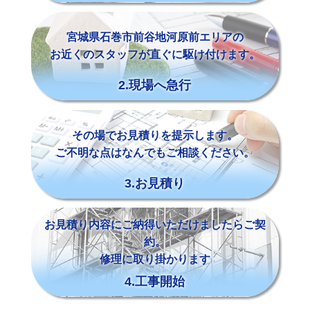
宮城県石巻市前谷地河原前エリアの
お近くのスタッフが直ぐに駆け付けます。
2.現場へ急行
その場でお見積りを提示します。
ご不明な点はなんでもご相談ください。
3.お見積り
お見積り内容にご納得いただけましたらご契
約。
修理に取り掛かります
4.工事開始