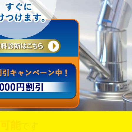
可能
です