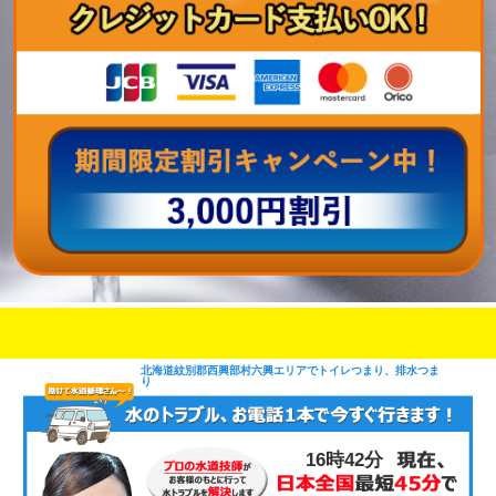
即日修理対応可能
今お電話いただけましたら
です
北海道紋別郡西興部村六興エリアでトイレつまり、排水つま
り
16時42分