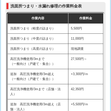
コンクリート斫り（厚さ10㎝まで）
27,500円
（P/S/ポップアップ））
洗面所つまり・水漏れ修理の作業料金表
コンクリート斫り（厚さ10㎝超え）
38,500円
交換・取付（その他部品）
11,000円+材料費
作業内容
作業料金
モルタル補修（厚さ10㎝まで）
27,500円
持込商品取付（単水栓）
13,200円
洗面所つまり（軽度の詰まり）
5,500円
モルタル補修（厚さ10㎝超え）
38,500円
持込商品取付（混合水栓）
16,500円
洗面所つまり（中度の詰まり）
11,000円
洗面台設置
38,500円
持込商品取付（浄水器・分岐水栓）
16,500円
洗面所つまり（高度の詰まり）
現地調査
バスタブ設置
現場見積
給水管工事※（ホール加工)
16,500円
高圧洗浄機使用/3mまで
27,500円～
追加人工
16,500円
（一般向け（戸建て・集合））
給水管工事※（バンド止め)
3,300円
廃棄・処分
現場見積
追加 高圧洗浄機使用/3m超え
+3,300円/ｍ
給水管工事※（支持金具設置)
5,500円
（一般向け（戸建て・集合））
※給水管工事は20mmまでの価格です。
給水管工事※（保温材使用（バンド止
5,500円
高圧洗浄機使用/3mまで（店舗・法
42,350円
め込み）)
人）
給水管工事※（土の掘削・埋め戻し作
11,000円
追加 高圧洗浄機使用/3m超え（店
+5,500円/ｍ
業)
舗・法人）