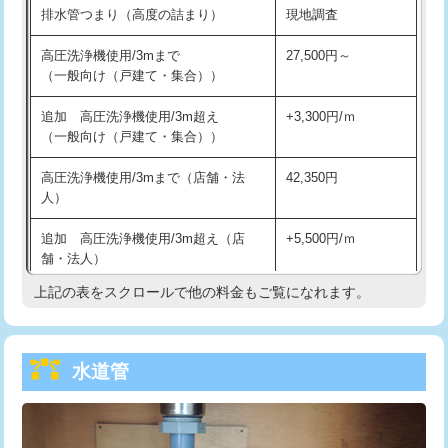
排水管つまり（高度の詰まり）
現地調査
給水管工事※（バンド止め)
3,300円
高圧洗浄機使用/3mまで
27,500円～
（一般向け（戸建て・集合））
給水管工事※（支持金具設置)
5,500円
追加 高圧洗浄機使用/3m超え
+3,300円/ｍ
給水管工事※（保温材使用（バンド止
5,500円
（一般向け（戸建て・集合））
め込み）)
高圧洗浄機使用/3mまで（店舗・法
42,350円
給水管工事※（土の掘削・埋め戻し作
11,000円
人）
業)
追加 高圧洗浄機使用/3m超え（店
+5,500円/ｍ
給水管工事※（塩ビ管（VP・HI）使
33,000円
舗・法人）
用/3ｍまで)
上記の表をスクロールで他の料金もご覧になれます。
高度高圧洗浄換
現地調査
給水管工事※（塩ビ管（VP・HI）使
+8,800円
用（追加）/3ｍ超え)
トーラー作業
16,500円
給水管工事※（ライニング鋼管・銅
44,000円
水道管
トーラー機使用/3mまで
33,000円
管・ポリ管・HT管使用/3ｍまで)
追加トーラー機使用/3m超え
+3,300円
給水管工事※（ライニング鋼管・銅
+8,800円
管・ポリ管・HT管使用/3ｍ超え)