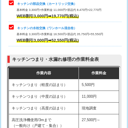
給水管工事※（塩ビ管（VP・HI）使
33,000円
キッチンの部品交換（カートリッジ交換）
用/3ｍまで)
基本料金 3,300円+作業料金 11,000円+部品代 8,470円=22,770円
止水・漏水調査・防水処理・清掃・修
33,000円
WEB割引3,000円➡19,770円(税込)
理・調整・分解・加工など（重作業）
給水管工事※（塩ビ管（VP・HI）使
+8,800円
用（追加）/3ｍ超え)
キッチンの水栓交換（ワンホール混合栓）
お風呂タンク脱着
16,500円
基本料金 3,300円+作業料金 16,500円+部品代 35,750円=55,550円
給水管工事※（ライニング鋼管・銅
44,000円
WEB割引3,000円➡52,550円(税込)
その他部品の脱着
8,800円～
管・ポリ管・HT管使用/3ｍまで)
交換・取付（タンク）
22,000円+材料費
給水管工事※（ライニング鋼管・銅
+8,800円
管・ポリ管・HT管使用/3ｍ超え)
キッチンつまり・水漏れ修理の作業料金表
交換・取付(単水栓（壁付・デッキ
13,200円+材料費
式）)
排水管工事（土の掘削・埋め戻し作
11,000円~
作業内容
作業料金
業）
交換・取付(混合水栓（壁付・デッキ
16,500円+材料費
キッチンつまり（軽度の詰まり）
5,500円
式・ワンホール）)
排水管工事（排水管工事/3ｍまで）
55,000円
キッチンつまり（中度の詰まり）
11,000円
交換・取付(排水栓・排水トラップ
22,000円+材料費
排水管工事（追加 排水管工事/3ｍ超
+11,000円
（P/S/ポップアップ））
え）
キッチンつまり（高度の詰まり）
現地調査
交換・取付（その他部品）
11,000円+材料費
マス交換（土の掘削・埋め戻し作業）
11,000円~
高圧洗浄機使用/3mまで
27,500円～
（一般向け（戸建て・集合））