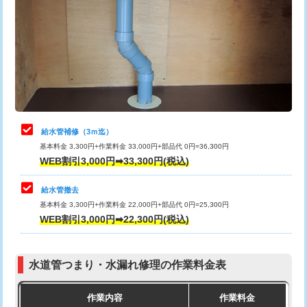
カメラ調査
33,000円
排水管工事（土の掘削・埋め戻し作
11,000円~
桝清掃
8,800円
業）
止水・漏水調査・防水処理・清掃・修
11,000円
排水管工事（排水管工事/3ｍまで）
55,000円
理・調整・分解・加工など（軽作業）
排水管工事（追加 排水管工事/3ｍ超
+11,000円
止水・漏水調査・防水処理・清掃・修
22,000円
え）
理・調整・分解・加工など（中作業）
給水管補修（3ｍ迄）
マス交換（土の掘削・埋め戻し作業）
11,000円~
基本料金 3,300円+作業料金 33,000円+部品代 0円=36,300円
止水・漏水調査・防水処理・清掃・修
33,000円
WEB割引3,000円➡33,300円(税込)
理・調整・分解・加工など（重作業）
マス交換（深さ50㎝未満）
55,000円
給水管撤去
その他部品の脱着
8,800円～
マス交換（深さ50㎝以上）
66,000円
基本料金 3,300円+作業料金 22,000円+部品代 0円=25,300円
WEB割引3,000円➡22,300円(税込)
交換・取付（タンク）
22,000円+材料費
コンクリート斫り（厚さ10㎝まで）
27,500円
交換・取付(単水栓（壁付・デッキ
13,200円+材料費
コンクリート斫り（厚さ10㎝超え）
38,500円
式）)
水道管つまり・水漏れ修理の作業料金表
モルタル補修（厚さ10㎝まで）
27,500円
交換・取付(混合水栓（壁付・デッキ
16,500円+材料費
作業内容
作業料金
式・ワンホール）)
モルタル補修（厚さ10㎝超え）
38,500円