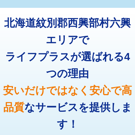
マス交換（深さ50㎝未満）
55,000円
トーラー機使用/3mまで
33,000円
マス交換（深さ50㎝以上）
66,000円
北海道紋別郡西興部村六興
追加トーラー機使用/3m超え
+3,300円
コンクリート斫り（厚さ10㎝まで）
27,500円
カメラ調査
33,000円
エリアで
コンクリート斫り（厚さ10㎝超え）
38,500円
桝清掃
8,800円
ライフプラスが選ばれる4
モルタル補修（厚さ10㎝まで）
27,500円
止水・漏水調査・防水処理・清掃・修
11,000円
理・調整・分解・加工など（軽作業）
モルタル補修（厚さ10㎝超え）
38,500円
つの理由
止水・漏水調査・防水処理・清掃・修
22,000円
追加人工
16,500円
理・調整・分解・加工など（中作業）
安いだけではなく安心で高
廃棄・処分
現場見積
止水・漏水調査・防水処理・清掃・修
33,000円
理・調整・分解・加工など（重作業）
品質
なサービスを提供しま
その他部品の脱着
8,800円～
す！
交換・取付（タンク）
22,000円+材料費