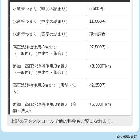
水道管つまり（軽度の詰まり）
5,500円
交換・取付(排水栓・排水トラップ
22,000円+材料費
洗面台設置
38,500円
（P/S/ポップアップ））
水道管つまり（中度の詰まり）
11,000円
化粧台設置
22,000円
交換・取付（その他部品）
11,000円+材料費
水道管つまり（高度の詰まり）
現地調査
追加人工
16,500円
持込商品取付（単水栓）
13,200円
高圧洗浄機使用/3mまで
27,500円～
廃棄・処分
現場見積
（一般向け（戸建て・集合））
持込商品取付（混合水栓）
16,500円
※給水管工事は20mmまでの価格です。
追加 高圧洗浄機使用/3m超え
+3,300円/ｍ
持込商品取付（浄水器・分岐水栓）
16,500円
（一般向け（戸建て・集合））
排水管工事（土の掘削・埋め戻し作
11,000円~
高圧洗浄機使用/3mまで（店舗・法
42,350円
業）
人）
排水管工事（排水管工事/3ｍまで）
55,000円
追加 高圧洗浄機使用/3m超え（店
+5,500円/ｍ
舗・法人）
排水管工事（追加 排水管工事/3ｍ超
+11,000円
え）
上記の表をスクロールで他の料金もご覧になれます。
高度高圧洗浄換
現地調査
マス交換（土の掘削・埋め戻し作業）
11,000円~
トーラー作業
16,500円
全て税込表記