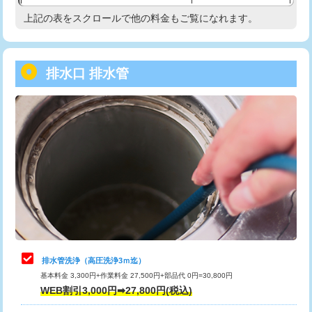
給水管工事※（塩ビ管（VP・HI）使
33,000円
上記の表をスクロールで他の料金もご覧になれます。
高度高圧洗浄換
現地調査
用/3ｍまで)
トーラー作業
16,500円
給水管工事※（塩ビ管（VP・HI）使
+8,800円
用（追加）/3ｍ超え)
排水口 排水管
トーラー機使用/3mまで
33,000円
給水管工事※（ライニング鋼管・銅
44,000円
追加トーラー機使用/3m超え
+3,300円
管・ポリ管・HT管使用/3ｍまで)
カメラ調査
33,000円
給水管工事※（ライニング鋼管・銅
+8,800円
管・ポリ管・HT管使用/3ｍ超え)
桝清掃
8,800円
排水管工事（土の掘削・埋め戻し作
11,000円~
止水・漏水調査・防水処理・清掃・修
11,000円
業）
理・調整・分解・加工など（軽作業）
排水管工事（排水管工事/3ｍまで）
55,000円
止水・漏水調査・防水処理・清掃・修
22,000円
理・調整・分解・加工など（中作業）
排水管工事（追加 排水管工事/3ｍ超
+11,000円
排水管洗浄（高圧洗浄3ｍ迄）
え）
基本料金 3,300円+作業料金 27,500円+部品代 0円=30,800円
止水・漏水調査・防水処理・清掃・修
33,000円
WEB割引3,000円➡27,800円(税込)
理・調整・分解・加工など（重作業）
マス交換（土の掘削・埋め戻し作業）
11,000円~