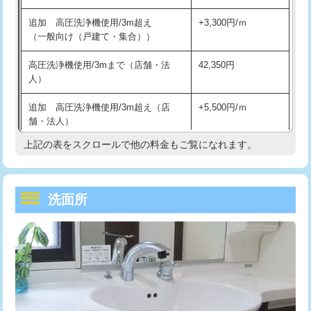
持込商品取付（単水栓）
13,200円
マス交換（深さ50㎝未満）
55,000円
追加 高圧洗浄機使用/3m超え
+3,300円/ｍ
持込商品取付（混合水栓）
16,500円
マス交換（深さ50㎝以上）
66,000円
（一般向け（戸建て・集合））
持込商品取付（浄水器・分岐水栓）
16,500円
コンクリート斫り（厚さ10㎝まで）
27,500円
高圧洗浄機使用/3mまで（店舗・法
42,350円
人）
給水管工事※（ホール加工)
16,500円
コンクリート斫り（厚さ10㎝超え）
38,500円
追加 高圧洗浄機使用/3m超え（店
+5,500円/ｍ
給水管工事※（バンド止め)
3,300円
モルタル補修（厚さ10㎝まで）
27,500円
舗・法人）
給水管工事※（支持金具設置)
5,500円
モルタル補修（厚さ10㎝超え）
38,500円
上記の表をスクロールで他の料金もご覧になれます。
高度高圧洗浄換
現地調査
給水管工事※（保温材使用（バンド止
5,500円
洗面台設置
38,500円
トーラー作業
16,500円
め込み）)
洗面所
追加人工
16,500円
トーラー機使用/3mまで
33,000円
給水管工事※（土の掘削・埋め戻し作
11,000円
業)
廃棄・処分
現場見積
追加トーラー機使用/3m超え
+3,300円
給水管工事※（塩ビ管（VP・HI）使
33,000円
※給水管工事は20mmまでの価格です。
カメラ調査
33,000円
用/3ｍまで)
桝清掃
8,800円
給水管工事※（塩ビ管（VP・HI）使
+8,800円