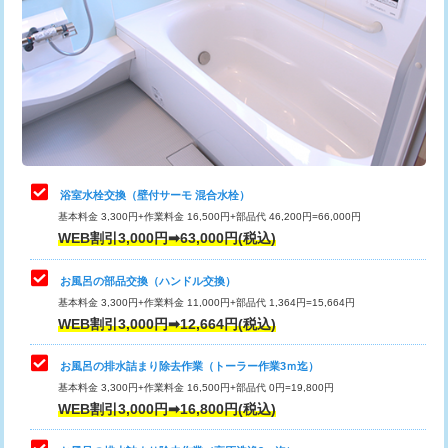
カメラ調査
33,000円
桝清掃
8,800円
止水・漏水調査・防水処理・清掃・修
11,000円
理・調整・分解・加工など（軽作業）
止水・漏水調査・防水処理・清掃・修
22,000円
理・調整・分解・加工など（中作業）
浴室水栓交換（壁付サーモ 混合水栓）
基本料金 3,300円+作業料金 16,500円+部品代 46,200円=66,000円
止水・漏水調査・防水処理・清掃・修
33,000円
WEB割引3,000円➡63,000円(税込)
理・調整・分解・加工など（重作業）
お風呂の部品交換（ハンドル交換）
トイレタンク脱着
16,500円
基本料金 3,300円+作業料金 11,000円+部品代 1,364円=15,664円
WEB割引3,000円➡12,664円(税込)
トイレ便器脱着
16,500円
タンクレストイレ脱着
33,000円
お風呂の排水詰まり除去作業（トーラー作業3ｍ迄）
基本料金 3,300円+作業料金 16,500円+部品代 0円=19,800円
小便器トイレ脱着
現地見積
WEB割引3,000円➡16,800円(税込)
その他部品の脱着
8,800円～