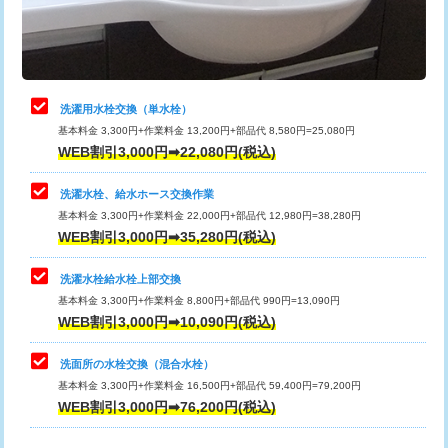
用（追加）/3ｍ超え)
止水・漏水調査・防水処理・清掃・修
11,000円
理・調整・分解・加工など（軽作業）
給水管工事※（ライニング鋼管・銅
44,000円
管・ポリ管・HT管使用/3ｍまで)
止水・漏水調査・防水処理・清掃・修
22,000円
理・調整・分解・加工など（中作業）
給水管工事※（ライニング鋼管・銅
+8,800円
洗濯用水栓交換（単水栓）
管・ポリ管・HT管使用/3ｍ超え)
基本料金 3,300円+作業料金 13,200円+部品代 8,580円=25,080円
止水・漏水調査・防水処理・清掃・修
33,000円
WEB割引3,000円➡22,080円(税込)
理・調整・分解・加工など（重作業）
排水管工事（土の掘削・埋め戻し作
11,000円~
業）
洗濯水栓、給水ホース交換作業
キッチンタンク脱着
16,500円
基本料金 3,300円+作業料金 22,000円+部品代 12,980円=38,280円
排水管工事（排水管工事/3ｍまで）
55,000円
WEB割引3,000円➡35,280円(税込)
その他部品の脱着
8,800円～
排水管工事（追加 排水管工事/3ｍ超
+11,000円
交換・取付（タンク）
22,000円+材料費
洗濯水栓給水栓上部交換
え）
基本料金 3,300円+作業料金 8,800円+部品代 990円=13,090円
交換・取付(単水栓（壁付・デッキ
13,200円+材料費
WEB割引3,000円➡10,090円(税込)
マス交換（土の掘削・埋め戻し作業）
11,000円~
式）)
洗面所の水栓交換（混合水栓）
マス交換（深さ50㎝未満）
55,000円
交換・取付(混合水栓（壁付・デッキ
16,500円+材料費
基本料金 3,300円+作業料金 16,500円+部品代 59,400円=79,200円
式・ワンホール）)
WEB割引3,000円➡76,200円(税込)
マス交換（深さ50㎝以上）
66,000円
交換・取付(排水栓・排水トラップ
22,000円+材料費