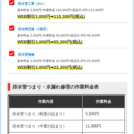
排水管工事（8ｍ）
その他部品の脱着
8,800円～
マス交換（深さ50㎝未満）
55,000円
基本料金 3,300円+作業料金 110,000円+部品代 0円=113,300円
WEB割引3,000円➡110,300円(税込)
交換・取付（タンク）
22,000円+材料費
マス交換（深さ50㎝以上）
66,000円
交換・取付(単水栓（壁付・デッキ
13,200円+材料費
コンクリート斫り（厚さ10㎝まで）
27,500円
排水桝交換（1箇所）
式）)
基本料金 3,300円+作業料金 55,000円+部品代 0円=58,300円
コンクリート斫り（厚さ10㎝超え）
38,500円
WEB割引3,000円➡55,300円(税込)
交換・取付(混合水栓（壁付・デッキ
16,500円+材料費
式・ワンホール）)
モルタル補修（厚さ10㎝まで）
27,500円
排水管補修
基本料金 3,300円+作業料金 22,000円+部品代 0円=25,300円
交換・取付(排水栓・排水トラップ
22,000円+材料費
モルタル補修（厚さ10㎝超え）
38,500円
WEB割引3,000円➡22,300円(税込)
（P/S/ポップアップ））
台所シンク・作業台設置
現場見積
交換・取付（その他部品）
11,000円+材料費
排水管つまり・水漏れ修理の作業料金表
追加人工
16,500円
持込商品取付（単水栓）
13,200円
作業内容
作業料金
廃棄・処分
現場見積
持込商品取付（混合水栓）
16,500円
排水管つまり（軽度の詰まり）
5,500円
※給水管工事は20mmまでの価格です。
持込商品取付（浄水器・分岐水栓）
16,500円
排水管つまり（中度の詰まり）
11,000円
給水管工事※（ホール加工)
16,500円