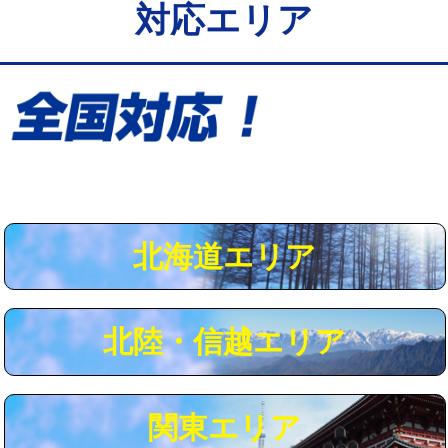
対応エリア
給水管工事※（保温材使用（バンド止
5,500円
め込み）)
給水管工事※（土の掘削・埋め戻し作
11,000円
業)
給水管工事※（塩ビ管（VP・HI）使
33,000円
用/3ｍまで)
給水管工事※（塩ビ管（VP・HI）使
+8,800円
用（追加）/3ｍ超え)
北海道エリア
給水管工事※（ライニング鋼管・銅
44,000円
管・ポリ管・HT管使用/3ｍまで)
北陸・信越エリア
給水管工事※（ライニング鋼管・銅
+8,800円
管・ポリ管・HT管使用/3ｍ超え)
マス交換（土の掘削・埋め戻し作業）
11,000円~
関東エリア
マス交換（深さ50㎝未満）
55,000円