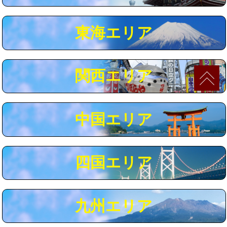
マス交換（深さ50㎝以上）
66,000円
東海エリア
コンクリート斫り（厚さ10㎝まで）
27,500円
コンクリート斫り（厚さ10㎝超え）
38,500円
関西エリア
モルタル補修（厚さ10㎝まで）
27,500円
モルタル補修（厚さ10㎝超え）
38,500円
中国エリア
追加人工
16,500円
廃棄・処分
現場見積
四国エリア
※給水管工事は20mmまでの価格です。
九州エリア