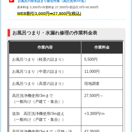
お風呂の排水詰まり除去作業（高圧洗浄3ｍ迄）
基本料金 3,300円+作業料金 27,500円+部品代 0円=30,800円
交換・取付（タンク）
22,000円+材料費
WEB割引3,000円➡27,800円(税込)
交換・取付（便器）
22,000円+材料費
お風呂つまり・水漏れ修理の作業料金表
交換・取付（普通便座）
11,000円+材料費
作業内容
作業料金
交換・取付（温水洗浄便座）
16,500円+材料費
お風呂つまり（軽度の詰まり）
5,500円
交換・取付(単水栓（壁付・デッキ
13,200円+材料費
式）)
お風呂つまり（中度の詰まり）
11,000円
交換・取付(混合水栓（壁付・デッキ
16,500円+材料費
お風呂つまり（高度の詰まり）
現地調査
式・ワンホール）)
高圧洗浄機使用/3mまで
27,500円～
交換・取付(排水栓・排水トラップ
22,000円+材料費
（一般向け（戸建て・集合））
（P/S/ポップアップ））
追加 高圧洗浄機使用/3m超え
+3,300円/ｍ
交換・取付（その他部品）
11,000円+材料費
（一般向け（戸建て・集合））
持込商品取付（単水栓）
13,200円
高圧洗浄機使用/3mまで（店舗・法
42,350円