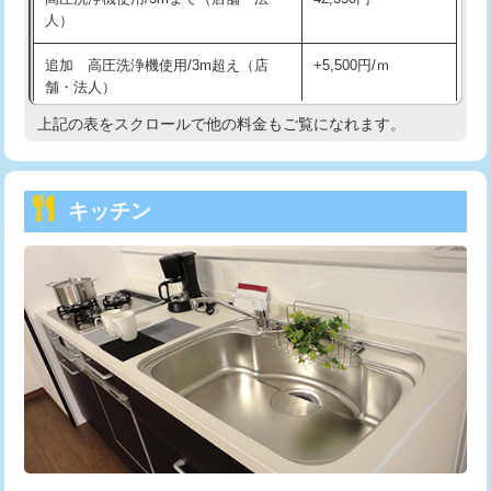
人）
持込商品取付（混合水栓）
16,500円
追加 高圧洗浄機使用/3m超え（店
+5,500円/ｍ
持込商品取付（浄水器・分岐水栓）
16,500円
舗・法人）
持込商品取付（温水洗浄便座）
22,000円
上記の表をスクロールで他の料金もご覧になれます。
高度高圧洗浄換
現地調査
持込商品取付（普通便座⇔温水洗浄便
22,000円
トーラー作業
16,500円
座）
キッチン
トーラー機使用/3mまで
33,000円
給水管工事※（ホール加工)
16,500円
追加トーラー機使用/3m超え
+3,300円
給水管工事※（バンド止め)
3,300円
カメラ調査
33,000円
給水管工事※（支持金具設置)
5,500円
桝清掃
8,800円
給水管工事※（保温材使用（バンド止
5,500円
め込み）)
止水・漏水調査・防水処理・清掃・修
11,000円
理・調整・分解・加工など（軽作業）
給水管工事※（土の掘削・埋め戻し作
11,000円
業)
止水・漏水調査・防水処理・清掃・修
22,000円
理・調整・分解・加工など（中作業）