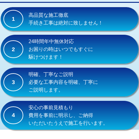
交換・取付(単水栓（壁付・デッキ
13,200円+材料費
式）)
高品質な施工徹底
1
交換・取付(混合水栓（壁付・デッキ
16,500円+材料費
手続き工事は絶対に致しません！
式・ワンホール）)
交換・取付(排水栓・排水トラップ
22,000円+材料費
24時間年中無休対応
（P/S/ポップアップ））
2
お困りの時はいつでもすぐに
駆けつけます！
交換・取付（その他部品）
11,000円+材料費
持込商品取付（単水栓）
13,200円
明確、丁寧なご説明
3
必要な工事内容を明確、丁寧に
持込商品取付（混合水栓）
16,500円
ご説明します。
持込商品取付（浄水器・分岐水栓）
16,500円
安心の事前見積もり
給水管工事※（ホール加工)
16,500円
4
費用を事前に明示し、ご納得
いただいたうえで施工を行います。
給水管工事※（バンド止め)
3,300円
給水管工事※（支持金具設置)
5,500円