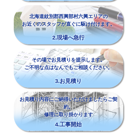
北海道紋別郡西興部村六興エリアの
お近くのスタッフが直ぐに駆け付けます。
2.現場へ急行
その場でお見積りを提示します。
ご不明な点はなんでもご相談ください。
3.お見積り
お見積り内容にご納得いただけましたらご契
約。
修理に取り掛かります
4.工事開始