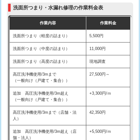
コンクリート斫り（厚さ10㎝まで）
27,500円
（P/S/ポップアップ））
洗面所つまり・水漏れ修理の作業料金表
コンクリート斫り（厚さ10㎝超え）
38,500円
交換・取付（その他部品）
11,000円+材料費
作業内容
作業料金
モルタル補修（厚さ10㎝まで）
27,500円
持込商品取付（単水栓）
13,200円
洗面所つまり（軽度の詰まり）
5,500円
モルタル補修（厚さ10㎝超え）
38,500円
持込商品取付（混合水栓）
16,500円
洗面所つまり（中度の詰まり）
11,000円
洗面台設置
38,500円
持込商品取付（浄水器・分岐水栓）
16,500円
洗面所つまり（高度の詰まり）
現地調査
バスタブ設置
現場見積
給水管工事※（ホール加工)
16,500円
高圧洗浄機使用/3mまで
27,500円～
追加人工
16,500円
（一般向け（戸建て・集合））
給水管工事※（バンド止め)
3,300円
廃棄・処分
現場見積
追加 高圧洗浄機使用/3m超え
+3,300円/ｍ
給水管工事※（支持金具設置)
5,500円
（一般向け（戸建て・集合））
※給水管工事は20mmまでの価格です。
給水管工事※（保温材使用（バンド止
5,500円
高圧洗浄機使用/3mまで（店舗・法
42,350円
め込み）)
人）
給水管工事※（土の掘削・埋め戻し作
11,000円
追加 高圧洗浄機使用/3m超え（店
+5,500円/ｍ
業)
舗・法人）