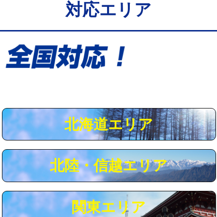
対応エリア
給水管工事※（保温材使用（バンド止
5,500円
め込み）)
給水管工事※（土の掘削・埋め戻し作
11,000円
業)
給水管工事※（塩ビ管（VP・HI）使
33,000円
用/3ｍまで)
給水管工事※（塩ビ管（VP・HI）使
+8,800円
用（追加）/3ｍ超え)
北海道エリア
給水管工事※（ライニング鋼管・銅
44,000円
管・ポリ管・HT管使用/3ｍまで)
北陸・信越エリア
給水管工事※（ライニング鋼管・銅
+8,800円
管・ポリ管・HT管使用/3ｍ超え)
マス交換（土の掘削・埋め戻し作業）
11,000円~
関東エリア
マス交換（深さ50㎝未満）
55,000円