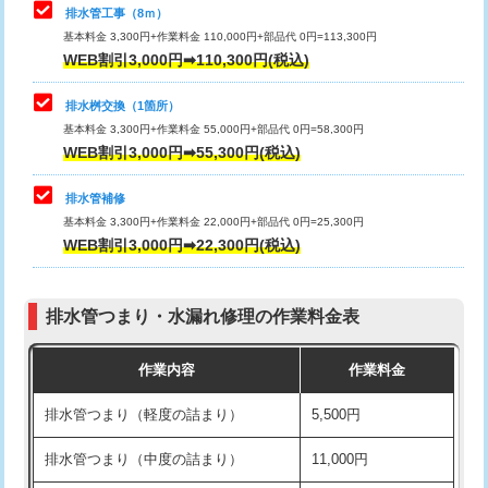
排水管工事（8ｍ）
その他部品の脱着
8,800円～
マス交換（深さ50㎝未満）
55,000円
基本料金 3,300円+作業料金 110,000円+部品代 0円=113,300円
WEB割引3,000円➡110,300円(税込)
交換・取付（タンク）
22,000円+材料費
マス交換（深さ50㎝以上）
66,000円
交換・取付(単水栓（壁付・デッキ
13,200円+材料費
コンクリート斫り（厚さ10㎝まで）
27,500円
排水桝交換（1箇所）
式）)
基本料金 3,300円+作業料金 55,000円+部品代 0円=58,300円
コンクリート斫り（厚さ10㎝超え）
38,500円
WEB割引3,000円➡55,300円(税込)
交換・取付(混合水栓（壁付・デッキ
16,500円+材料費
式・ワンホール）)
モルタル補修（厚さ10㎝まで）
27,500円
排水管補修
基本料金 3,300円+作業料金 22,000円+部品代 0円=25,300円
交換・取付(排水栓・排水トラップ
22,000円+材料費
モルタル補修（厚さ10㎝超え）
38,500円
WEB割引3,000円➡22,300円(税込)
（P/S/ポップアップ））
台所シンク・作業台設置
現場見積
交換・取付（その他部品）
11,000円+材料費
排水管つまり・水漏れ修理の作業料金表
追加人工
16,500円
持込商品取付（単水栓）
13,200円
作業内容
作業料金
廃棄・処分
現場見積
持込商品取付（混合水栓）
16,500円
排水管つまり（軽度の詰まり）
5,500円
※給水管工事は20mmまでの価格です。
持込商品取付（浄水器・分岐水栓）
16,500円
排水管つまり（中度の詰まり）
11,000円
給水管工事※（ホール加工)
16,500円