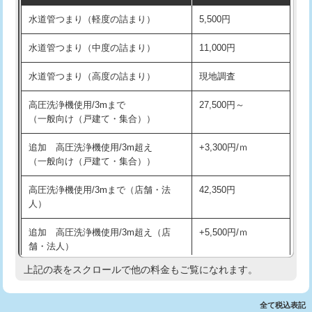
水道管つまり（軽度の詰まり）
5,500円
交換・取付(排水栓・排水トラップ
22,000円+材料費
洗面台設置
38,500円
（P/S/ポップアップ））
水道管つまり（中度の詰まり）
11,000円
化粧台設置
22,000円
交換・取付（その他部品）
11,000円+材料費
水道管つまり（高度の詰まり）
現地調査
追加人工
16,500円
持込商品取付（単水栓）
13,200円
高圧洗浄機使用/3mまで
27,500円～
廃棄・処分
現場見積
（一般向け（戸建て・集合））
持込商品取付（混合水栓）
16,500円
※給水管工事は20mmまでの価格です。
追加 高圧洗浄機使用/3m超え
+3,300円/ｍ
持込商品取付（浄水器・分岐水栓）
16,500円
（一般向け（戸建て・集合））
排水管工事（土の掘削・埋め戻し作
11,000円~
高圧洗浄機使用/3mまで（店舗・法
42,350円
業）
人）
排水管工事（排水管工事/3ｍまで）
55,000円
追加 高圧洗浄機使用/3m超え（店
+5,500円/ｍ
舗・法人）
排水管工事（追加 排水管工事/3ｍ超
+11,000円
え）
上記の表をスクロールで他の料金もご覧になれます。
高度高圧洗浄換
現地調査
マス交換（土の掘削・埋め戻し作業）
11,000円~
トーラー作業
16,500円
全て税込表記