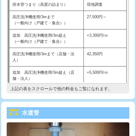
排水管つまり（高度の詰まり）
現地調査
給水管工事※（バンド止め)
3,300円
高圧洗浄機使用/3mまで
27,500円～
（一般向け（戸建て・集合））
給水管工事※（支持金具設置)
5,500円
追加 高圧洗浄機使用/3m超え
+3,300円/ｍ
給水管工事※（保温材使用（バンド止
5,500円
（一般向け（戸建て・集合））
め込み）)
高圧洗浄機使用/3mまで（店舗・法
42,350円
給水管工事※（土の掘削・埋め戻し作
11,000円
人）
業)
追加 高圧洗浄機使用/3m超え（店
+5,500円/ｍ
給水管工事※（塩ビ管（VP・HI）使
33,000円
舗・法人）
用/3ｍまで)
上記の表をスクロールで他の料金もご覧になれます。
高度高圧洗浄換
現地調査
給水管工事※（塩ビ管（VP・HI）使
+8,800円
用（追加）/3ｍ超え)
トーラー作業
16,500円
給水管工事※（ライニング鋼管・銅
44,000円
水道管
トーラー機使用/3mまで
33,000円
管・ポリ管・HT管使用/3ｍまで)
追加トーラー機使用/3m超え
+3,300円
給水管工事※（ライニング鋼管・銅
+8,800円
管・ポリ管・HT管使用/3ｍ超え)