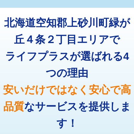
マス交換（深さ50㎝未満）
55,000円
トーラー機使用/3mまで
33,000円
マス交換（深さ50㎝以上）
66,000円
北海道空知郡上砂川町緑が
追加トーラー機使用/3m超え
+3,300円
コンクリート斫り（厚さ10㎝まで）
27,500円
カメラ調査
33,000円
丘４条２丁目エリアで
コンクリート斫り（厚さ10㎝超え）
38,500円
桝清掃
8,800円
ライフプラスが選ばれる4
モルタル補修（厚さ10㎝まで）
27,500円
止水・漏水調査・防水処理・清掃・修
11,000円
理・調整・分解・加工など（軽作業）
モルタル補修（厚さ10㎝超え）
38,500円
つの理由
止水・漏水調査・防水処理・清掃・修
22,000円
追加人工
16,500円
理・調整・分解・加工など（中作業）
安いだけではなく安心で高
廃棄・処分
現場見積
止水・漏水調査・防水処理・清掃・修
33,000円
理・調整・分解・加工など（重作業）
品質
なサービスを提供しま
その他部品の脱着
8,800円～
す！
交換・取付（タンク）
22,000円+材料費