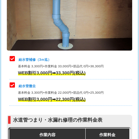
カメラ調査
33,000円
排水管工事（土の掘削・埋め戻し作
11,000円~
桝清掃
8,800円
業）
止水・漏水調査・防水処理・清掃・修
11,000円
排水管工事（排水管工事/3ｍまで）
55,000円
理・調整・分解・加工など（軽作業）
排水管工事（追加 排水管工事/3ｍ超
+11,000円
止水・漏水調査・防水処理・清掃・修
22,000円
え）
理・調整・分解・加工など（中作業）
給水管補修（3ｍ迄）
マス交換（土の掘削・埋め戻し作業）
11,000円~
基本料金 3,300円+作業料金 33,000円+部品代 0円=36,300円
止水・漏水調査・防水処理・清掃・修
33,000円
WEB割引3,000円➡33,300円(税込)
理・調整・分解・加工など（重作業）
マス交換（深さ50㎝未満）
55,000円
給水管撤去
その他部品の脱着
8,800円～
マス交換（深さ50㎝以上）
66,000円
基本料金 3,300円+作業料金 22,000円+部品代 0円=25,300円
WEB割引3,000円➡22,300円(税込)
交換・取付（タンク）
22,000円+材料費
コンクリート斫り（厚さ10㎝まで）
27,500円
交換・取付(単水栓（壁付・デッキ
13,200円+材料費
コンクリート斫り（厚さ10㎝超え）
38,500円
式）)
水道管つまり・水漏れ修理の作業料金表
モルタル補修（厚さ10㎝まで）
27,500円
交換・取付(混合水栓（壁付・デッキ
16,500円+材料費
作業内容
作業料金
式・ワンホール）)
モルタル補修（厚さ10㎝超え）
38,500円