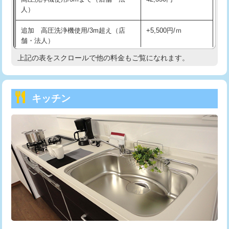
人）
持込商品取付（混合水栓）
16,500円
追加 高圧洗浄機使用/3m超え（店
+5,500円/ｍ
持込商品取付（浄水器・分岐水栓）
16,500円
舗・法人）
持込商品取付（温水洗浄便座）
22,000円
上記の表をスクロールで他の料金もご覧になれます。
高度高圧洗浄換
現地調査
持込商品取付（普通便座⇔温水洗浄便
22,000円
トーラー作業
16,500円
座）
キッチン
トーラー機使用/3mまで
33,000円
給水管工事※（ホール加工)
16,500円
追加トーラー機使用/3m超え
+3,300円
給水管工事※（バンド止め)
3,300円
カメラ調査
33,000円
給水管工事※（支持金具設置)
5,500円
桝清掃
8,800円
給水管工事※（保温材使用（バンド止
5,500円
め込み）)
止水・漏水調査・防水処理・清掃・修
11,000円
理・調整・分解・加工など（軽作業）
給水管工事※（土の掘削・埋め戻し作
11,000円
業)
止水・漏水調査・防水処理・清掃・修
22,000円
理・調整・分解・加工など（中作業）