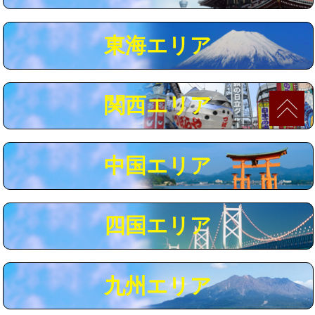
マス交換（深さ50㎝以上）
66,000円
東海エリア
コンクリート斫り（厚さ10㎝まで）
27,500円
コンクリート斫り（厚さ10㎝超え）
38,500円
関西エリア
モルタル補修（厚さ10㎝まで）
27,500円
モルタル補修（厚さ10㎝超え）
38,500円
中国エリア
追加人工
16,500円
廃棄・処分
現場見積
四国エリア
※給水管工事は20mmまでの価格です。
九州エリア