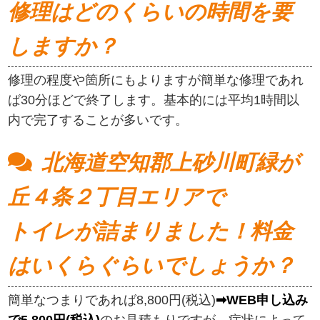
修理はどのくらいの時間を要
しますか？
修理の程度や箇所にもよりますが簡単な修理であれ
ば30分ほどで終了します。基本的には平均1時間以
内で完了することが多いです。
北海道空知郡上砂川町緑が
丘４条２丁目エリアで
トイレが詰まりました！料金
はいくらぐらいでしょうか？
簡単なつまりであれば8,800円(税込)
➡WEB申し込み
で5,800円(税込)
のお見積もりですが、症状によって