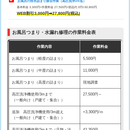
お風呂の排水詰まり除去作業（高圧洗浄3ｍ迄）
基本料金 3,300円+作業料金 27,500円+部品代 0円=30,800円
交換・取付（タンク）
22,000円+材料費
WEB割引3,000円➡27,800円(税込)
交換・取付（便器）
22,000円+材料費
お風呂つまり・水漏れ修理の作業料金表
交換・取付（普通便座）
11,000円+材料費
作業内容
作業料金
交換・取付（温水洗浄便座）
16,500円+材料費
お風呂つまり（軽度の詰まり）
5,500円
交換・取付(単水栓（壁付・デッキ
13,200円+材料費
式）)
お風呂つまり（中度の詰まり）
11,000円
交換・取付(混合水栓（壁付・デッキ
16,500円+材料費
お風呂つまり（高度の詰まり）
現地調査
式・ワンホール）)
高圧洗浄機使用/3mまで
27,500円～
交換・取付(排水栓・排水トラップ
22,000円+材料費
（一般向け（戸建て・集合））
（P/S/ポップアップ））
追加 高圧洗浄機使用/3m超え
+3,300円/ｍ
交換・取付（その他部品）
11,000円+材料費
（一般向け（戸建て・集合））
持込商品取付（単水栓）
13,200円
高圧洗浄機使用/3mまで（店舗・法
42,350円