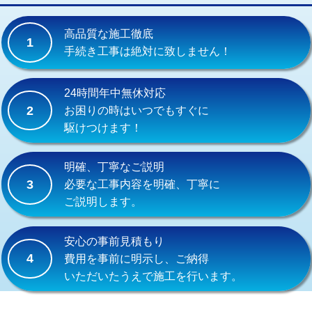
交換・取付(単水栓（壁付・デッキ
13,200円+材料費
式）)
高品質な施工徹底
1
交換・取付(混合水栓（壁付・デッキ
16,500円+材料費
手続き工事は絶対に致しません！
式・ワンホール）)
交換・取付(排水栓・排水トラップ
22,000円+材料費
24時間年中無休対応
（P/S/ポップアップ））
2
お困りの時はいつでもすぐに
駆けつけます！
交換・取付（その他部品）
11,000円+材料費
持込商品取付（単水栓）
13,200円
明確、丁寧なご説明
3
必要な工事内容を明確、丁寧に
持込商品取付（混合水栓）
16,500円
ご説明します。
持込商品取付（浄水器・分岐水栓）
16,500円
安心の事前見積もり
給水管工事※（ホール加工)
16,500円
4
費用を事前に明示し、ご納得
いただいたうえで施工を行います。
給水管工事※（バンド止め)
3,300円
給水管工事※（支持金具設置)
5,500円