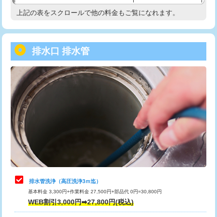
給水管工事※（塩ビ管（VP・HI）使
33,000円
上記の表をスクロールで他の料金もご覧になれます。
高度高圧洗浄換
現地調査
用/3ｍまで)
トーラー作業
16,500円
給水管工事※（塩ビ管（VP・HI）使
+8,800円
用（追加）/3ｍ超え)
排水口 排水管
トーラー機使用/3mまで
33,000円
給水管工事※（ライニング鋼管・銅
44,000円
追加トーラー機使用/3m超え
+3,300円
管・ポリ管・HT管使用/3ｍまで)
カメラ調査
33,000円
給水管工事※（ライニング鋼管・銅
+8,800円
管・ポリ管・HT管使用/3ｍ超え)
桝清掃
8,800円
排水管工事（土の掘削・埋め戻し作
11,000円~
止水・漏水調査・防水処理・清掃・修
11,000円
業）
理・調整・分解・加工など（軽作業）
排水管工事（排水管工事/3ｍまで）
55,000円
止水・漏水調査・防水処理・清掃・修
22,000円
理・調整・分解・加工など（中作業）
排水管工事（追加 排水管工事/3ｍ超
+11,000円
排水管洗浄（高圧洗浄3ｍ迄）
え）
基本料金 3,300円+作業料金 27,500円+部品代 0円=30,800円
止水・漏水調査・防水処理・清掃・修
33,000円
WEB割引3,000円➡27,800円(税込)
理・調整・分解・加工など（重作業）
マス交換（土の掘削・埋め戻し作業）
11,000円~