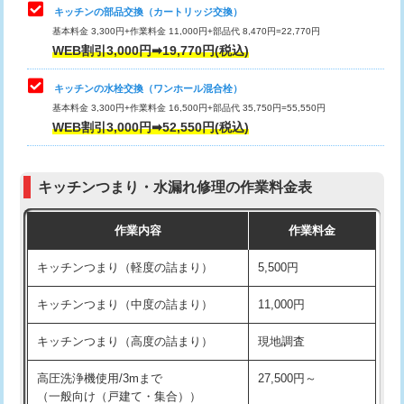
給水管工事※（塩ビ管（VP・HI）使
33,000円
キッチンの部品交換（カートリッジ交換）
用/3ｍまで)
基本料金 3,300円+作業料金 11,000円+部品代 8,470円=22,770円
止水・漏水調査・防水処理・清掃・修
33,000円
WEB割引3,000円➡19,770円(税込)
理・調整・分解・加工など（重作業）
給水管工事※（塩ビ管（VP・HI）使
+8,800円
用（追加）/3ｍ超え)
キッチンの水栓交換（ワンホール混合栓）
お風呂タンク脱着
16,500円
基本料金 3,300円+作業料金 16,500円+部品代 35,750円=55,550円
給水管工事※（ライニング鋼管・銅
44,000円
WEB割引3,000円➡52,550円(税込)
その他部品の脱着
8,800円～
管・ポリ管・HT管使用/3ｍまで)
交換・取付（タンク）
22,000円+材料費
給水管工事※（ライニング鋼管・銅
+8,800円
管・ポリ管・HT管使用/3ｍ超え)
キッチンつまり・水漏れ修理の作業料金表
交換・取付(単水栓（壁付・デッキ
13,200円+材料費
式）)
排水管工事（土の掘削・埋め戻し作
11,000円~
作業内容
作業料金
業）
交換・取付(混合水栓（壁付・デッキ
16,500円+材料費
キッチンつまり（軽度の詰まり）
5,500円
式・ワンホール）)
排水管工事（排水管工事/3ｍまで）
55,000円
キッチンつまり（中度の詰まり）
11,000円
交換・取付(排水栓・排水トラップ
22,000円+材料費
排水管工事（追加 排水管工事/3ｍ超
+11,000円
（P/S/ポップアップ））
え）
キッチンつまり（高度の詰まり）
現地調査
交換・取付（その他部品）
11,000円+材料費
マス交換（土の掘削・埋め戻し作業）
11,000円~
高圧洗浄機使用/3mまで
27,500円～
（一般向け（戸建て・集合））