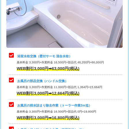
カメラ調査
33,000円
桝清掃
8,800円
止水・漏水調査・防水処理・清掃・修
11,000円
理・調整・分解・加工など（軽作業）
止水・漏水調査・防水処理・清掃・修
22,000円
理・調整・分解・加工など（中作業）
浴室水栓交換（壁付サーモ 混合水栓）
基本料金 3,300円+作業料金 16,500円+部品代 46,200円=66,000円
止水・漏水調査・防水処理・清掃・修
33,000円
WEB割引3,000円➡63,000円(税込)
理・調整・分解・加工など（重作業）
お風呂の部品交換（ハンドル交換）
トイレタンク脱着
16,500円
基本料金 3,300円+作業料金 11,000円+部品代 1,364円=15,664円
WEB割引3,000円➡12,664円(税込)
トイレ便器脱着
16,500円
タンクレストイレ脱着
33,000円
お風呂の排水詰まり除去作業（トーラー作業3ｍ迄）
基本料金 3,300円+作業料金 16,500円+部品代 0円=19,800円
小便器トイレ脱着
現地見積
WEB割引3,000円➡16,800円(税込)
その他部品の脱着
8,800円～