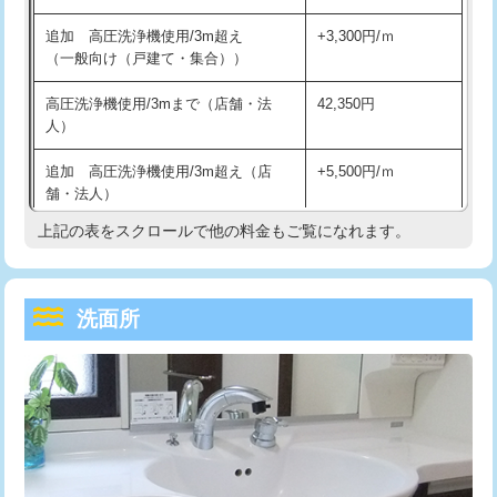
持込商品取付（単水栓）
13,200円
マス交換（深さ50㎝未満）
55,000円
追加 高圧洗浄機使用/3m超え
+3,300円/ｍ
持込商品取付（混合水栓）
16,500円
マス交換（深さ50㎝以上）
66,000円
（一般向け（戸建て・集合））
持込商品取付（浄水器・分岐水栓）
16,500円
コンクリート斫り（厚さ10㎝まで）
27,500円
高圧洗浄機使用/3mまで（店舗・法
42,350円
人）
給水管工事※（ホール加工)
16,500円
コンクリート斫り（厚さ10㎝超え）
38,500円
追加 高圧洗浄機使用/3m超え（店
+5,500円/ｍ
給水管工事※（バンド止め)
3,300円
モルタル補修（厚さ10㎝まで）
27,500円
舗・法人）
給水管工事※（支持金具設置)
5,500円
モルタル補修（厚さ10㎝超え）
38,500円
上記の表をスクロールで他の料金もご覧になれます。
高度高圧洗浄換
現地調査
給水管工事※（保温材使用（バンド止
5,500円
洗面台設置
38,500円
トーラー作業
16,500円
め込み）)
洗面所
追加人工
16,500円
トーラー機使用/3mまで
33,000円
給水管工事※（土の掘削・埋め戻し作
11,000円
業)
廃棄・処分
現場見積
追加トーラー機使用/3m超え
+3,300円
給水管工事※（塩ビ管（VP・HI）使
33,000円
※給水管工事は20mmまでの価格です。
カメラ調査
33,000円
用/3ｍまで)
桝清掃
8,800円
給水管工事※（塩ビ管（VP・HI）使
+8,800円