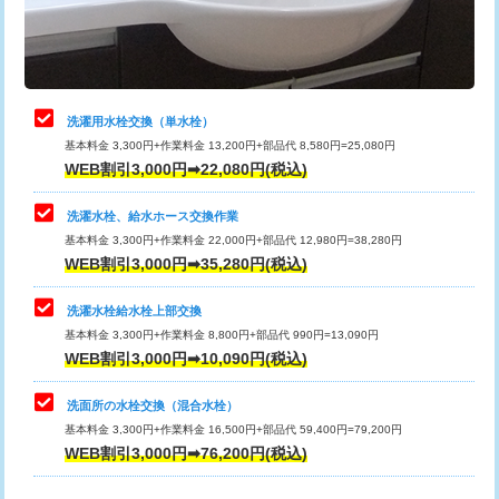
用（追加）/3ｍ超え)
止水・漏水調査・防水処理・清掃・修
11,000円
理・調整・分解・加工など（軽作業）
給水管工事※（ライニング鋼管・銅
44,000円
管・ポリ管・HT管使用/3ｍまで)
止水・漏水調査・防水処理・清掃・修
22,000円
理・調整・分解・加工など（中作業）
給水管工事※（ライニング鋼管・銅
+8,800円
洗濯用水栓交換（単水栓）
管・ポリ管・HT管使用/3ｍ超え)
基本料金 3,300円+作業料金 13,200円+部品代 8,580円=25,080円
止水・漏水調査・防水処理・清掃・修
33,000円
WEB割引3,000円➡22,080円(税込)
理・調整・分解・加工など（重作業）
排水管工事（土の掘削・埋め戻し作
11,000円~
業）
洗濯水栓、給水ホース交換作業
キッチンタンク脱着
16,500円
基本料金 3,300円+作業料金 22,000円+部品代 12,980円=38,280円
排水管工事（排水管工事/3ｍまで）
55,000円
WEB割引3,000円➡35,280円(税込)
その他部品の脱着
8,800円～
排水管工事（追加 排水管工事/3ｍ超
+11,000円
交換・取付（タンク）
22,000円+材料費
洗濯水栓給水栓上部交換
え）
基本料金 3,300円+作業料金 8,800円+部品代 990円=13,090円
交換・取付(単水栓（壁付・デッキ
13,200円+材料費
WEB割引3,000円➡10,090円(税込)
マス交換（土の掘削・埋め戻し作業）
11,000円~
式）)
洗面所の水栓交換（混合水栓）
マス交換（深さ50㎝未満）
55,000円
交換・取付(混合水栓（壁付・デッキ
16,500円+材料費
基本料金 3,300円+作業料金 16,500円+部品代 59,400円=79,200円
式・ワンホール）)
WEB割引3,000円➡76,200円(税込)
マス交換（深さ50㎝以上）
66,000円
交換・取付(排水栓・排水トラップ
22,000円+材料費