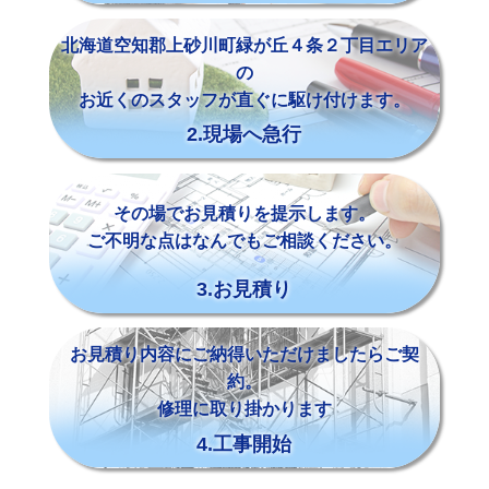
北海道空知郡上砂川町緑が丘４条２丁目エリア
の
お近くのスタッフが直ぐに駆け付けます。
2.現場へ急行
その場でお見積りを提示します。
ご不明な点はなんでもご相談ください。
3.お見積り
お見積り内容にご納得いただけましたらご契
約。
修理に取り掛かります
4.工事開始