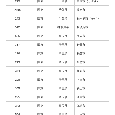
243
関東
千葉県
富津市（かずさ）
2195
関東
千葉県
浦安市
243
関東
千葉県
袖ヶ浦市（かずさ）
542
関東
神奈川県
横須賀市
505
関東
埼玉県
熊谷市
337
関東
埼玉県
行田市
216
関東
埼玉県
秩父市
249
関東
埼玉県
飯能市
344
関東
埼玉県
加須市
298
関東
埼玉県
本庄市
335
関東
埼玉県
狭山市
275
関東
埼玉県
羽生市
383
関東
埼玉県
鴻巣市
534
関東
埼玉県
上尾市