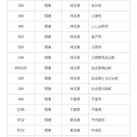
226
関東
埼玉県
吉川市
290
関東
埼玉県
八潮市
302
関東
埼玉県
ふじみ野市
422
関東
埼玉県
坂戸市
329
関東
埼玉県
入間市
148
関東
埼玉県
入間郡毛呂山町
R02125
関東
埼玉県
比企郡鳩山町
109
関東
埼玉県
比企郡ときがわ町
156
関東
埼玉県
比企郡川島町
448
関東
千葉県
千葉市
2195
関東
千葉県
千葉県
9712
関東
東京都
千代田区
9712
関東
東京都
中央区