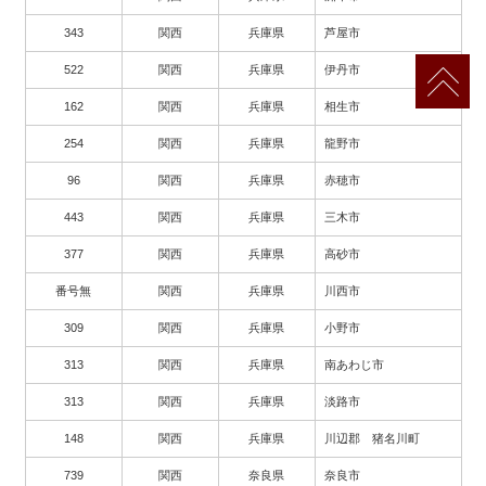
343
関西
兵庫県
芦屋市
522
関西
兵庫県
伊丹市
162
関西
兵庫県
相生市
254
関西
兵庫県
龍野市
96
関西
兵庫県
赤穂市
443
関西
兵庫県
三木市
377
関西
兵庫県
高砂市
番号無
関西
兵庫県
川西市
309
関西
兵庫県
小野市
313
関西
兵庫県
南あわじ市
313
関西
兵庫県
淡路市
148
関西
兵庫県
川辺郡 猪名川町
739
関西
奈良県
奈良市