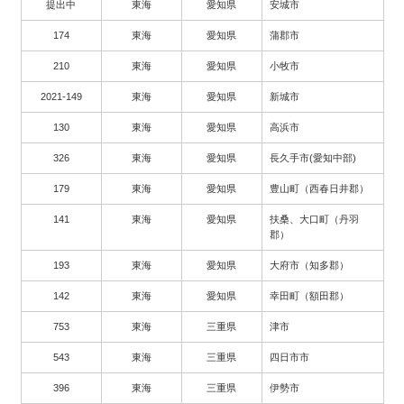
提出中
東海
愛知県
安城市
174
東海
愛知県
蒲郡市
210
東海
愛知県
小牧市
2021-149
東海
愛知県
新城市
130
東海
愛知県
高浜市
326
東海
愛知県
長久手市(愛知中部)
179
東海
愛知県
豊山町（西春日井郡）
141
東海
愛知県
扶桑、大口町（丹羽
郡）
193
東海
愛知県
大府市（知多郡）
142
東海
愛知県
幸田町（額田郡）
753
東海
三重県
津市
543
東海
三重県
四日市市
396
東海
三重県
伊勢市