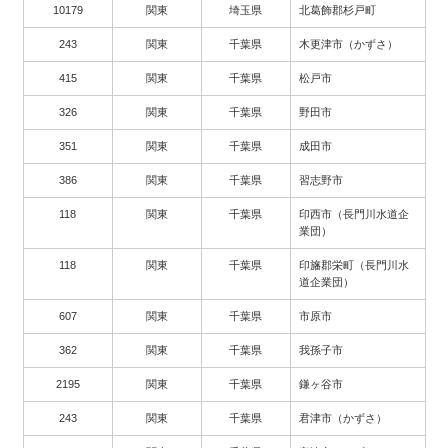
10179
関東
埼玉県
北葛飾郡杉戸町
243
関東
千葉県
木更津市（かずさ）
415
関東
千葉県
松戸市
326
関東
千葉県
野田市
351
関東
千葉県
成田市
386
関東
千葉県
習志野市
118
関東
千葉県
印西市（長門川水道企
業団）
118
関東
千葉県
印旛郡栄町（長門川水
道企業団）
607
関東
千葉県
市原市
362
関東
千葉県
我孫子市
2195
関東
千葉県
鎌ヶ谷市
243
関東
千葉県
君津市（かずさ）