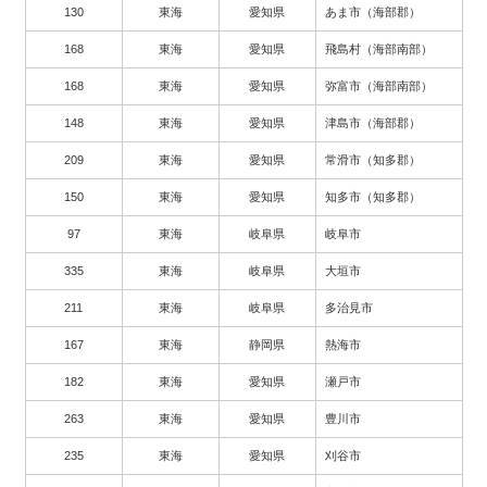
130
東海
愛知県
あま市（海部郡）
168
東海
愛知県
飛島村（海部南部）
168
東海
愛知県
弥富市（海部南部）
148
東海
愛知県
津島市（海部郡）
209
東海
愛知県
常滑市（知多郡）
150
東海
愛知県
知多市（知多郡）
97
東海
岐阜県
岐阜市
335
東海
岐阜県
大垣市
211
東海
岐阜県
多治見市
167
東海
静岡県
熱海市
182
東海
愛知県
瀬戸市
263
東海
愛知県
豊川市
235
東海
愛知県
刈谷市