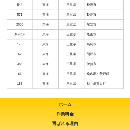
544
東海
三重県
松阪市
571
東海
三重県
鈴鹿市
2003
東海
三重県
尾鷲市
第2014
東海
三重県
亀山市
179
東海
三重県
鳥羽市
62
東海
三重県
熊野市
385
東海
三重県
伊賀市
61
東海
三重県
桑名郡木曽岬町
158
東海
三重県
員弁郡東員町
ホーム
作業料金
選ばれる理由