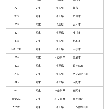
277
関東
埼玉県
蕨市
369
関東
埼玉県
戸田市
265
関東
埼玉県
志木市
428
関東
埼玉県
桶川市
428
関東
埼玉県
北本市
R03-211
関東
埼玉県
幸手市
228
関東
神奈川県
三浦市
422
関東
埼玉県
鶴ヶ島市
255
関東
埼玉県
足立郡伊奈町
329
関東
埼玉県
入間市
614
関東
神奈川県
座間市
南第252
関東
神奈川県
南足柄市
R02125
関東
埼玉県
比企郡鳩山町