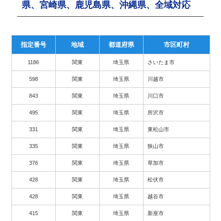
県、宮崎県、鹿児島県、沖縄県、全域対応
指定番号
地域
都道府県
市区町村
1186
関東
埼玉県
さいたま市
598
関東
埼玉県
川越市
843
関東
埼玉県
川口市
495
関東
埼玉県
所沢市
331
関東
埼玉県
東松山市
335
関東
埼玉県
狭山市
376
関東
埼玉県
草加市
428
関東
埼玉県
松伏市
428
関東
埼玉県
越谷市
415
関東
埼玉県
新座市