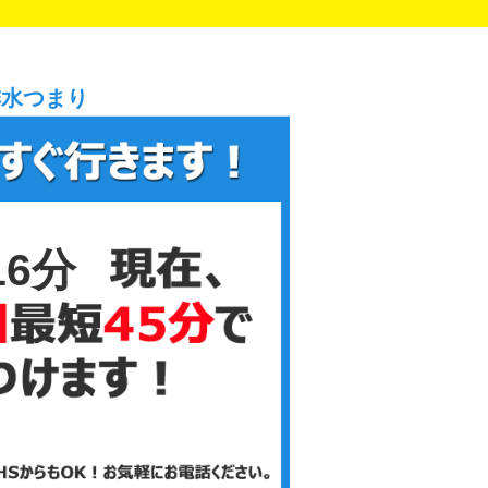
排水つまり
16分