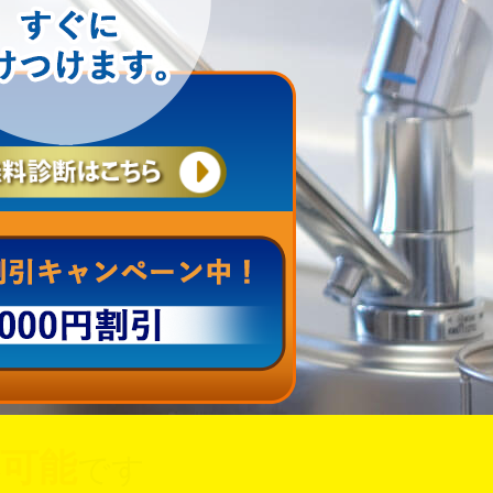
可能
です