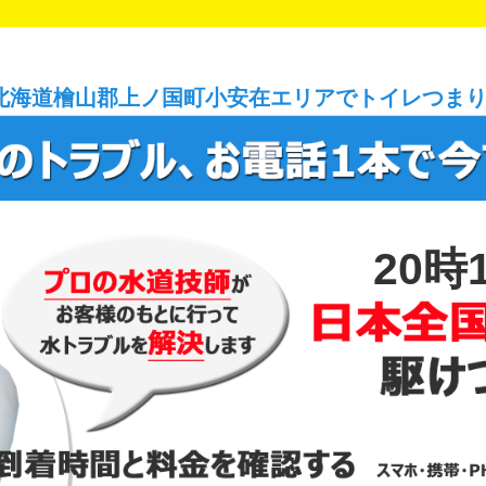
北海道檜山郡上ノ国町小安在エリアでトイレつま
20時