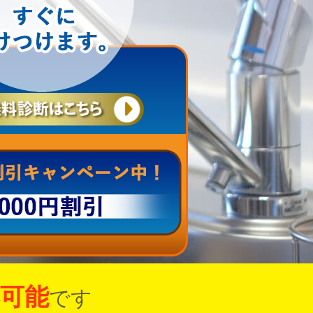
可能
です