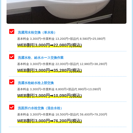
用（追加）/3ｍ超え)
止水・漏水調査・防水処理・清掃・修
11,000円
理・調整・分解・加工など（軽作業）
給水管工事※（ライニング鋼管・銅
44,000円
管・ポリ管・HT管使用/3ｍまで)
止水・漏水調査・防水処理・清掃・修
22,000円
理・調整・分解・加工など（中作業）
給水管工事※（ライニング鋼管・銅
+8,800円
洗濯用水栓交換（単水栓）
管・ポリ管・HT管使用/3ｍ超え)
基本料金 3,300円+作業料金 13,200円+部品代 8,580円=25,080円
止水・漏水調査・防水処理・清掃・修
33,000円
WEB割引3,000円➡22,080円(税込)
理・調整・分解・加工など（重作業）
排水管工事（土の掘削・埋め戻し作
11,000円~
業）
洗濯水栓、給水ホース交換作業
キッチンタンク脱着
16,500円
基本料金 3,300円+作業料金 22,000円+部品代 12,980円=38,280円
排水管工事（排水管工事/3ｍまで）
55,000円
WEB割引3,000円➡35,280円(税込)
その他部品の脱着
8,800円～
排水管工事（追加 排水管工事/3ｍ超
+11,000円
交換・取付（タンク）
22,000円+材料費
洗濯水栓給水栓上部交換
え）
基本料金 3,300円+作業料金 8,800円+部品代 990円=13,090円
交換・取付(単水栓（壁付・デッキ
13,200円+材料費
WEB割引3,000円➡10,090円(税込)
マス交換（土の掘削・埋め戻し作業）
11,000円~
式）)
洗面所の水栓交換（混合水栓）
マス交換（深さ50㎝未満）
55,000円
交換・取付(混合水栓（壁付・デッキ
16,500円+材料費
基本料金 3,300円+作業料金 16,500円+部品代 59,400円=79,200円
式・ワンホール）)
WEB割引3,000円➡76,200円(税込)
マス交換（深さ50㎝以上）
66,000円
交換・取付(排水栓・排水トラップ
22,000円+材料費