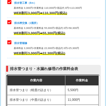
排水管工事（8ｍ）
その他部品の脱着
8,800円～
マス交換（深さ50㎝未満）
55,000円
基本料金 3,300円+作業料金 110,000円+部品代 0円=113,300円
WEB割引3,000円➡110,300円(税込)
交換・取付（タンク）
22,000円+材料費
マス交換（深さ50㎝以上）
66,000円
交換・取付(単水栓（壁付・デッキ
13,200円+材料費
コンクリート斫り（厚さ10㎝まで）
27,500円
排水桝交換（1箇所）
式）)
基本料金 3,300円+作業料金 55,000円+部品代 0円=58,300円
コンクリート斫り（厚さ10㎝超え）
38,500円
WEB割引3,000円➡55,300円(税込)
交換・取付(混合水栓（壁付・デッキ
16,500円+材料費
式・ワンホール）)
モルタル補修（厚さ10㎝まで）
27,500円
排水管補修
基本料金 3,300円+作業料金 22,000円+部品代 0円=25,300円
交換・取付(排水栓・排水トラップ
22,000円+材料費
モルタル補修（厚さ10㎝超え）
38,500円
WEB割引3,000円➡22,300円(税込)
（P/S/ポップアップ））
台所シンク・作業台設置
現場見積
交換・取付（その他部品）
11,000円+材料費
排水管つまり・水漏れ修理の作業料金表
追加人工
16,500円
持込商品取付（単水栓）
13,200円
作業内容
作業料金
廃棄・処分
現場見積
持込商品取付（混合水栓）
16,500円
排水管つまり（軽度の詰まり）
5,500円
※給水管工事は20mmまでの価格です。
持込商品取付（浄水器・分岐水栓）
16,500円
排水管つまり（中度の詰まり）
11,000円
給水管工事※（ホール加工)
16,500円