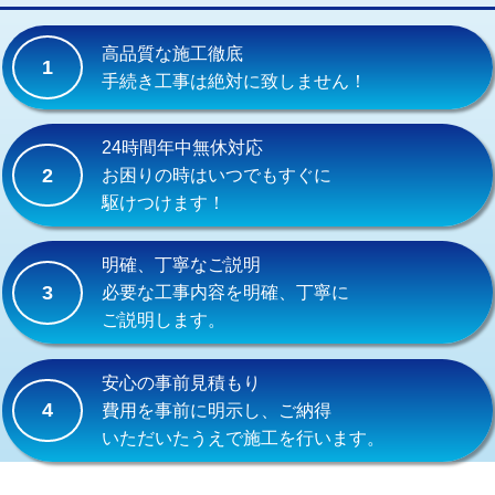
交換・取付(単水栓（壁付・デッキ
13,200円+材料費
式）)
高品質な施工徹底
1
交換・取付(混合水栓（壁付・デッキ
16,500円+材料費
手続き工事は絶対に致しません！
式・ワンホール）)
交換・取付(排水栓・排水トラップ
22,000円+材料費
24時間年中無休対応
（P/S/ポップアップ））
2
お困りの時はいつでもすぐに
駆けつけます！
交換・取付（その他部品）
11,000円+材料費
持込商品取付（単水栓）
13,200円
明確、丁寧なご説明
3
必要な工事内容を明確、丁寧に
持込商品取付（混合水栓）
16,500円
ご説明します。
持込商品取付（浄水器・分岐水栓）
16,500円
安心の事前見積もり
給水管工事※（ホール加工)
16,500円
4
費用を事前に明示し、ご納得
いただいたうえで施工を行います。
給水管工事※（バンド止め)
3,300円
給水管工事※（支持金具設置)
5,500円