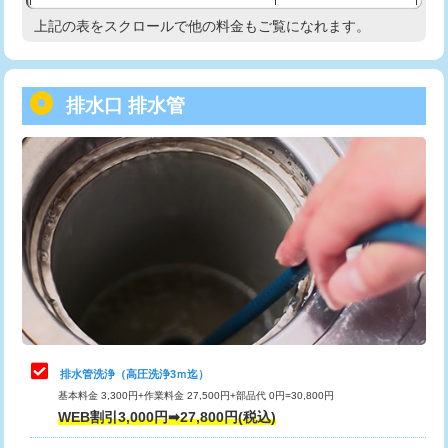
給水管工事※（塩ビ管（VP・HI）使
33,000円
上記の表をスクロールで他の料金もご覧になれます。
高度高圧洗浄換
現地調査
用/3ｍまで)
トーラー作業
16,500円
給水管工事※（塩ビ管（VP・HI）使
+8,800円
用（追加）/3ｍ超え)
排水口 排水管
トーラー機使用/3mまで
33,000円
給水管工事※（ライニング鋼管・銅
44,000円
追加トーラー機使用/3m超え
+3,300円
管・ポリ管・HT管使用/3ｍまで)
カメラ調査
33,000円
給水管工事※（ライニング鋼管・銅
+8,800円
管・ポリ管・HT管使用/3ｍ超え)
桝清掃
8,800円
排水管工事（土の掘削・埋め戻し作
11,000円~
止水・漏水調査・防水処理・清掃・修
11,000円
業）
理・調整・分解・加工など（軽作業）
排水管工事（排水管工事/3ｍまで）
55,000円
止水・漏水調査・防水処理・清掃・修
22,000円
理・調整・分解・加工など（中作業）
排水管工事（追加 排水管工事/3ｍ超
+11,000円
排水管洗浄（高圧洗浄3ｍ迄）
え）
基本料金 3,300円+作業料金 27,500円+部品代 0円=30,800円
止水・漏水調査・防水処理・清掃・修
33,000円
WEB割引3,000円➡27,800円(税込)
理・調整・分解・加工など（重作業）
マス交換（土の掘削・埋め戻し作業）
11,000円~