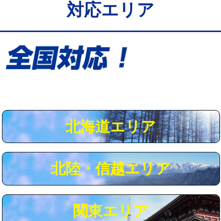
対応エリア
給水管工事※（保温材使用（バンド止
5,500円
め込み）)
給水管工事※（土の掘削・埋め戻し作
11,000円
業)
給水管工事※（塩ビ管（VP・HI）使
33,000円
用/3ｍまで)
給水管工事※（塩ビ管（VP・HI）使
+8,800円
用（追加）/3ｍ超え)
北海道エリア
給水管工事※（ライニング鋼管・銅
44,000円
管・ポリ管・HT管使用/3ｍまで)
北陸・信越エリア
給水管工事※（ライニング鋼管・銅
+8,800円
管・ポリ管・HT管使用/3ｍ超え)
マス交換（土の掘削・埋め戻し作業）
11,000円~
関東エリア
マス交換（深さ50㎝未満）
55,000円