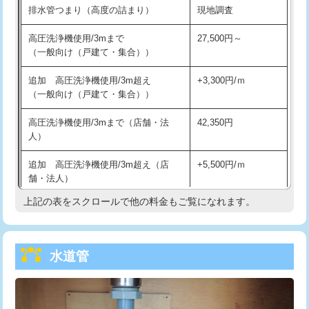
排水管つまり（高度の詰まり）
現地調査
給水管工事※（バンド止め)
3,300円
高圧洗浄機使用/3mまで
27,500円～
（一般向け（戸建て・集合））
給水管工事※（支持金具設置)
5,500円
追加 高圧洗浄機使用/3m超え
+3,300円/ｍ
給水管工事※（保温材使用（バンド止
5,500円
（一般向け（戸建て・集合））
め込み）)
高圧洗浄機使用/3mまで（店舗・法
42,350円
給水管工事※（土の掘削・埋め戻し作
11,000円
人）
業)
追加 高圧洗浄機使用/3m超え（店
+5,500円/ｍ
給水管工事※（塩ビ管（VP・HI）使
33,000円
舗・法人）
用/3ｍまで)
上記の表をスクロールで他の料金もご覧になれます。
高度高圧洗浄換
現地調査
給水管工事※（塩ビ管（VP・HI）使
+8,800円
用（追加）/3ｍ超え)
トーラー作業
16,500円
給水管工事※（ライニング鋼管・銅
44,000円
水道管
トーラー機使用/3mまで
33,000円
管・ポリ管・HT管使用/3ｍまで)
追加トーラー機使用/3m超え
+3,300円
給水管工事※（ライニング鋼管・銅
+8,800円
管・ポリ管・HT管使用/3ｍ超え)