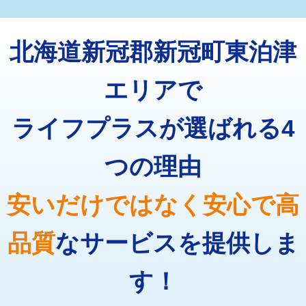
マス交換（深さ50㎝未満）
55,000円
トーラー機使用/3mまで
33,000円
マス交換（深さ50㎝以上）
66,000円
北海道新冠郡新冠町東泊津
追加トーラー機使用/3m超え
+3,300円
コンクリート斫り（厚さ10㎝まで）
27,500円
カメラ調査
33,000円
エリアで
コンクリート斫り（厚さ10㎝超え）
38,500円
桝清掃
8,800円
ライフプラスが選ばれる4
モルタル補修（厚さ10㎝まで）
27,500円
止水・漏水調査・防水処理・清掃・修
11,000円
理・調整・分解・加工など（軽作業）
モルタル補修（厚さ10㎝超え）
38,500円
つの理由
止水・漏水調査・防水処理・清掃・修
22,000円
追加人工
16,500円
理・調整・分解・加工など（中作業）
安いだけではなく安心で高
廃棄・処分
現場見積
止水・漏水調査・防水処理・清掃・修
33,000円
理・調整・分解・加工など（重作業）
品質
なサービスを提供しま
その他部品の脱着
8,800円～
す！
交換・取付（タンク）
22,000円+材料費