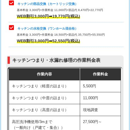
給水管工事※（塩ビ管（VP・HI）使
33,000円
キッチンの部品交換（カートリッジ交換）
用/3ｍまで)
基本料金 3,300円+作業料金 11,000円+部品代 8,470円=22,770円
止水・漏水調査・防水処理・清掃・修
33,000円
WEB割引3,000円➡19,770円(税込)
理・調整・分解・加工など（重作業）
給水管工事※（塩ビ管（VP・HI）使
+8,800円
用（追加）/3ｍ超え)
キッチンの水栓交換（ワンホール混合栓）
お風呂タンク脱着
16,500円
基本料金 3,300円+作業料金 16,500円+部品代 35,750円=55,550円
給水管工事※（ライニング鋼管・銅
44,000円
WEB割引3,000円➡52,550円(税込)
その他部品の脱着
8,800円～
管・ポリ管・HT管使用/3ｍまで)
交換・取付（タンク）
22,000円+材料費
給水管工事※（ライニング鋼管・銅
+8,800円
管・ポリ管・HT管使用/3ｍ超え)
キッチンつまり・水漏れ修理の作業料金表
交換・取付(単水栓（壁付・デッキ
13,200円+材料費
式）)
排水管工事（土の掘削・埋め戻し作
11,000円~
作業内容
作業料金
業）
交換・取付(混合水栓（壁付・デッキ
16,500円+材料費
キッチンつまり（軽度の詰まり）
5,500円
式・ワンホール）)
排水管工事（排水管工事/3ｍまで）
55,000円
キッチンつまり（中度の詰まり）
11,000円
交換・取付(排水栓・排水トラップ
22,000円+材料費
排水管工事（追加 排水管工事/3ｍ超
+11,000円
（P/S/ポップアップ））
え）
キッチンつまり（高度の詰まり）
現地調査
交換・取付（その他部品）
11,000円+材料費
マス交換（土の掘削・埋め戻し作業）
11,000円~
高圧洗浄機使用/3mまで
27,500円～
（一般向け（戸建て・集合））