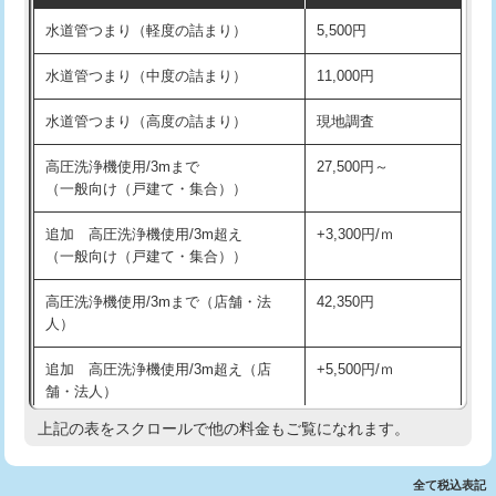
水道管つまり（軽度の詰まり）
5,500円
交換・取付(排水栓・排水トラップ
22,000円+材料費
洗面台設置
38,500円
（P/S/ポップアップ））
水道管つまり（中度の詰まり）
11,000円
化粧台設置
22,000円
交換・取付（その他部品）
11,000円+材料費
水道管つまり（高度の詰まり）
現地調査
追加人工
16,500円
持込商品取付（単水栓）
13,200円
高圧洗浄機使用/3mまで
27,500円～
廃棄・処分
現場見積
（一般向け（戸建て・集合））
持込商品取付（混合水栓）
16,500円
※給水管工事は20mmまでの価格です。
追加 高圧洗浄機使用/3m超え
+3,300円/ｍ
持込商品取付（浄水器・分岐水栓）
16,500円
（一般向け（戸建て・集合））
排水管工事（土の掘削・埋め戻し作
11,000円~
高圧洗浄機使用/3mまで（店舗・法
42,350円
業）
人）
排水管工事（排水管工事/3ｍまで）
55,000円
追加 高圧洗浄機使用/3m超え（店
+5,500円/ｍ
舗・法人）
排水管工事（追加 排水管工事/3ｍ超
+11,000円
え）
上記の表をスクロールで他の料金もご覧になれます。
高度高圧洗浄換
現地調査
マス交換（土の掘削・埋め戻し作業）
11,000円~
トーラー作業
16,500円
全て税込表記