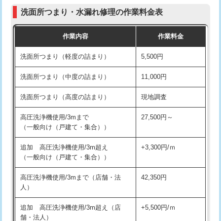
コンクリート斫り（厚さ10㎝まで）
27,500円
（P/S/ポップアップ））
洗面所つまり・水漏れ修理の作業料金表
コンクリート斫り（厚さ10㎝超え）
38,500円
交換・取付（その他部品）
11,000円+材料費
作業内容
作業料金
モルタル補修（厚さ10㎝まで）
27,500円
持込商品取付（単水栓）
13,200円
洗面所つまり（軽度の詰まり）
5,500円
モルタル補修（厚さ10㎝超え）
38,500円
持込商品取付（混合水栓）
16,500円
洗面所つまり（中度の詰まり）
11,000円
洗面台設置
38,500円
持込商品取付（浄水器・分岐水栓）
16,500円
洗面所つまり（高度の詰まり）
現地調査
バスタブ設置
現場見積
給水管工事※（ホール加工)
16,500円
高圧洗浄機使用/3mまで
27,500円～
追加人工
16,500円
（一般向け（戸建て・集合））
給水管工事※（バンド止め)
3,300円
廃棄・処分
現場見積
追加 高圧洗浄機使用/3m超え
+3,300円/ｍ
給水管工事※（支持金具設置)
5,500円
（一般向け（戸建て・集合））
※給水管工事は20mmまでの価格です。
給水管工事※（保温材使用（バンド止
5,500円
高圧洗浄機使用/3mまで（店舗・法
42,350円
め込み）)
人）
給水管工事※（土の掘削・埋め戻し作
11,000円
追加 高圧洗浄機使用/3m超え（店
+5,500円/ｍ
業)
舗・法人）