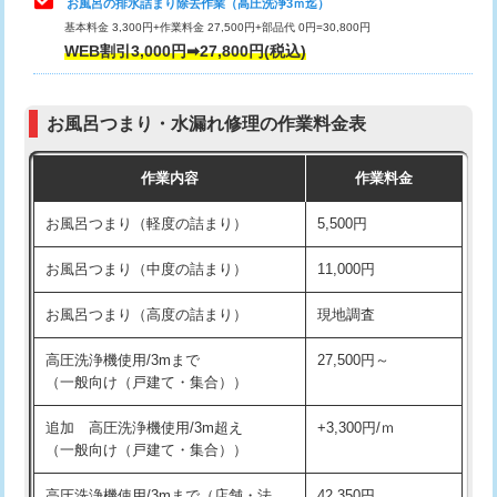
お風呂の排水詰まり除去作業（高圧洗浄3ｍ迄）
基本料金 3,300円+作業料金 27,500円+部品代 0円=30,800円
交換・取付（タンク）
22,000円+材料費
WEB割引3,000円➡27,800円(税込)
交換・取付（便器）
22,000円+材料費
お風呂つまり・水漏れ修理の作業料金表
交換・取付（普通便座）
11,000円+材料費
作業内容
作業料金
交換・取付（温水洗浄便座）
16,500円+材料費
お風呂つまり（軽度の詰まり）
5,500円
交換・取付(単水栓（壁付・デッキ
13,200円+材料費
式）)
お風呂つまり（中度の詰まり）
11,000円
交換・取付(混合水栓（壁付・デッキ
16,500円+材料費
お風呂つまり（高度の詰まり）
現地調査
式・ワンホール）)
高圧洗浄機使用/3mまで
27,500円～
交換・取付(排水栓・排水トラップ
22,000円+材料費
（一般向け（戸建て・集合））
（P/S/ポップアップ））
追加 高圧洗浄機使用/3m超え
+3,300円/ｍ
交換・取付（その他部品）
11,000円+材料費
（一般向け（戸建て・集合））
持込商品取付（単水栓）
13,200円
高圧洗浄機使用/3mまで（店舗・法
42,350円