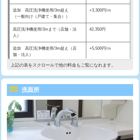
持込商品取付（単水栓）
13,200円
マス交換（深さ50㎝未満）
55,000円
追加 高圧洗浄機使用/3m超え
+3,300円/ｍ
持込商品取付（混合水栓）
16,500円
マス交換（深さ50㎝以上）
66,000円
（一般向け（戸建て・集合））
持込商品取付（浄水器・分岐水栓）
16,500円
コンクリート斫り（厚さ10㎝まで）
27,500円
高圧洗浄機使用/3mまで（店舗・法
42,350円
人）
給水管工事※（ホール加工)
16,500円
コンクリート斫り（厚さ10㎝超え）
38,500円
追加 高圧洗浄機使用/3m超え（店
+5,500円/ｍ
給水管工事※（バンド止め)
3,300円
モルタル補修（厚さ10㎝まで）
27,500円
舗・法人）
給水管工事※（支持金具設置)
5,500円
モルタル補修（厚さ10㎝超え）
38,500円
上記の表をスクロールで他の料金もご覧になれます。
高度高圧洗浄換
現地調査
給水管工事※（保温材使用（バンド止
5,500円
洗面台設置
38,500円
トーラー作業
16,500円
め込み）)
洗面所
追加人工
16,500円
トーラー機使用/3mまで
33,000円
給水管工事※（土の掘削・埋め戻し作
11,000円
業)
廃棄・処分
現場見積
追加トーラー機使用/3m超え
+3,300円
給水管工事※（塩ビ管（VP・HI）使
33,000円
※給水管工事は20mmまでの価格です。
カメラ調査
33,000円
用/3ｍまで)
桝清掃
8,800円
給水管工事※（塩ビ管（VP・HI）使
+8,800円