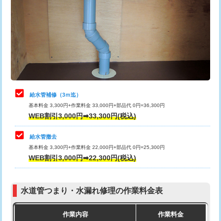
カメラ調査
33,000円
排水管工事（土の掘削・埋め戻し作
11,000円~
桝清掃
8,800円
業）
止水・漏水調査・防水処理・清掃・修
11,000円
排水管工事（排水管工事/3ｍまで）
55,000円
理・調整・分解・加工など（軽作業）
排水管工事（追加 排水管工事/3ｍ超
+11,000円
止水・漏水調査・防水処理・清掃・修
22,000円
え）
理・調整・分解・加工など（中作業）
給水管補修（3ｍ迄）
マス交換（土の掘削・埋め戻し作業）
11,000円~
基本料金 3,300円+作業料金 33,000円+部品代 0円=36,300円
止水・漏水調査・防水処理・清掃・修
33,000円
WEB割引3,000円➡33,300円(税込)
理・調整・分解・加工など（重作業）
マス交換（深さ50㎝未満）
55,000円
給水管撤去
その他部品の脱着
8,800円～
マス交換（深さ50㎝以上）
66,000円
基本料金 3,300円+作業料金 22,000円+部品代 0円=25,300円
WEB割引3,000円➡22,300円(税込)
交換・取付（タンク）
22,000円+材料費
コンクリート斫り（厚さ10㎝まで）
27,500円
交換・取付(単水栓（壁付・デッキ
13,200円+材料費
コンクリート斫り（厚さ10㎝超え）
38,500円
式）)
水道管つまり・水漏れ修理の作業料金表
モルタル補修（厚さ10㎝まで）
27,500円
交換・取付(混合水栓（壁付・デッキ
16,500円+材料費
作業内容
作業料金
式・ワンホール）)
モルタル補修（厚さ10㎝超え）
38,500円