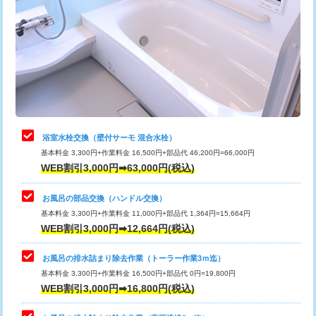
カメラ調査
33,000円
桝清掃
8,800円
止水・漏水調査・防水処理・清掃・修
11,000円
理・調整・分解・加工など（軽作業）
止水・漏水調査・防水処理・清掃・修
22,000円
理・調整・分解・加工など（中作業）
浴室水栓交換（壁付サーモ 混合水栓）
基本料金 3,300円+作業料金 16,500円+部品代 46,200円=66,000円
止水・漏水調査・防水処理・清掃・修
33,000円
WEB割引3,000円➡63,000円(税込)
理・調整・分解・加工など（重作業）
お風呂の部品交換（ハンドル交換）
トイレタンク脱着
16,500円
基本料金 3,300円+作業料金 11,000円+部品代 1,364円=15,664円
WEB割引3,000円➡12,664円(税込)
トイレ便器脱着
16,500円
タンクレストイレ脱着
33,000円
お風呂の排水詰まり除去作業（トーラー作業3ｍ迄）
基本料金 3,300円+作業料金 16,500円+部品代 0円=19,800円
小便器トイレ脱着
現地見積
WEB割引3,000円➡16,800円(税込)
その他部品の脱着
8,800円～