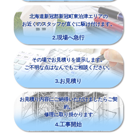
北海道新冠郡新冠町東泊津エリアの
お近くのスタッフが直ぐに駆け付けます。
2.現場へ急行
その場でお見積りを提示します。
ご不明な点はなんでもご相談ください。
3.お見積り
お見積り内容にご納得いただけましたらご契
約。
修理に取り掛かります
4.工事開始