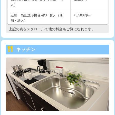
人）
持込商品取付（混合水栓）
16,500円
追加 高圧洗浄機使用/3m超え（店
+5,500円/ｍ
持込商品取付（浄水器・分岐水栓）
16,500円
舗・法人）
持込商品取付（温水洗浄便座）
22,000円
上記の表をスクロールで他の料金もご覧になれます。
高度高圧洗浄換
現地調査
持込商品取付（普通便座⇔温水洗浄便
22,000円
トーラー作業
16,500円
座）
キッチン
トーラー機使用/3mまで
33,000円
給水管工事※（ホール加工)
16,500円
追加トーラー機使用/3m超え
+3,300円
給水管工事※（バンド止め)
3,300円
カメラ調査
33,000円
給水管工事※（支持金具設置)
5,500円
桝清掃
8,800円
給水管工事※（保温材使用（バンド止
5,500円
め込み）)
止水・漏水調査・防水処理・清掃・修
11,000円
理・調整・分解・加工など（軽作業）
給水管工事※（土の掘削・埋め戻し作
11,000円
業)
止水・漏水調査・防水処理・清掃・修
22,000円
理・調整・分解・加工など（中作業）