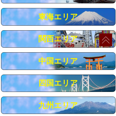
マス交換（深さ50㎝以上）
66,000円
東海エリア
コンクリート斫り（厚さ10㎝まで）
27,500円
コンクリート斫り（厚さ10㎝超え）
38,500円
関西エリア
モルタル補修（厚さ10㎝まで）
27,500円
モルタル補修（厚さ10㎝超え）
38,500円
中国エリア
追加人工
16,500円
廃棄・処分
現場見積
四国エリア
※給水管工事は20mmまでの価格です。
九州エリア