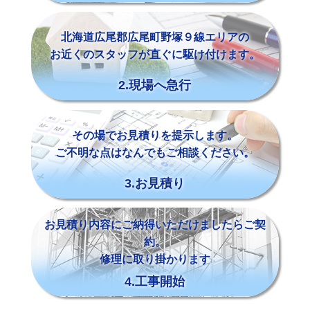
北海道広尾郡広尾町野塚９線エリアの
お近くのスタッフが直ぐに駆け付けます。
2.現場へ急行
その場でお見積りを提示します。
ご不明な点はなんでもご相談ください。
3.お見積り
お見積り内容にご納得いただけましたらご契
約。
修理に取り掛かります
4.工事開始