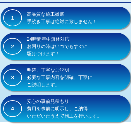
交換・取付(単水栓（壁付・デッキ
13,200円+材料費
式）)
高品質な施工徹底
1
交換・取付(混合水栓（壁付・デッキ
16,500円+材料費
手続き工事は絶対に致しません！
式・ワンホール）)
交換・取付(排水栓・排水トラップ
22,000円+材料費
24時間年中無休対応
（P/S/ポップアップ））
2
お困りの時はいつでもすぐに
駆けつけます！
交換・取付（その他部品）
11,000円+材料費
持込商品取付（単水栓）
13,200円
明確、丁寧なご説明
3
必要な工事内容を明確、丁寧に
持込商品取付（混合水栓）
16,500円
ご説明します。
持込商品取付（浄水器・分岐水栓）
16,500円
安心の事前見積もり
給水管工事※（ホール加工)
16,500円
4
費用を事前に明示し、ご納得
いただいたうえで施工を行います。
給水管工事※（バンド止め)
3,300円
給水管工事※（支持金具設置)
5,500円