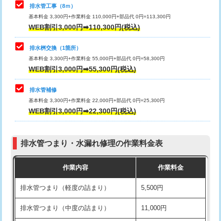
排水管工事（8ｍ）
その他部品の脱着
8,800円～
マス交換（深さ50㎝未満）
55,000円
基本料金 3,300円+作業料金 110,000円+部品代 0円=113,300円
WEB割引3,000円➡110,300円(税込)
交換・取付（タンク）
22,000円+材料費
マス交換（深さ50㎝以上）
66,000円
交換・取付(単水栓（壁付・デッキ
13,200円+材料費
コンクリート斫り（厚さ10㎝まで）
27,500円
排水桝交換（1箇所）
式）)
基本料金 3,300円+作業料金 55,000円+部品代 0円=58,300円
コンクリート斫り（厚さ10㎝超え）
38,500円
WEB割引3,000円➡55,300円(税込)
交換・取付(混合水栓（壁付・デッキ
16,500円+材料費
式・ワンホール）)
モルタル補修（厚さ10㎝まで）
27,500円
排水管補修
基本料金 3,300円+作業料金 22,000円+部品代 0円=25,300円
交換・取付(排水栓・排水トラップ
22,000円+材料費
モルタル補修（厚さ10㎝超え）
38,500円
WEB割引3,000円➡22,300円(税込)
（P/S/ポップアップ））
台所シンク・作業台設置
現場見積
交換・取付（その他部品）
11,000円+材料費
排水管つまり・水漏れ修理の作業料金表
追加人工
16,500円
持込商品取付（単水栓）
13,200円
作業内容
作業料金
廃棄・処分
現場見積
持込商品取付（混合水栓）
16,500円
排水管つまり（軽度の詰まり）
5,500円
※給水管工事は20mmまでの価格です。
持込商品取付（浄水器・分岐水栓）
16,500円
排水管つまり（中度の詰まり）
11,000円
給水管工事※（ホール加工)
16,500円