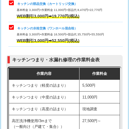
給水管工事※（塩ビ管（VP・HI）使
33,000円
キッチンの部品交換（カートリッジ交換）
用/3ｍまで)
基本料金 3,300円+作業料金 11,000円+部品代 8,470円=22,770円
止水・漏水調査・防水処理・清掃・修
33,000円
WEB割引3,000円➡19,770円(税込)
理・調整・分解・加工など（重作業）
給水管工事※（塩ビ管（VP・HI）使
+8,800円
用（追加）/3ｍ超え)
キッチンの水栓交換（ワンホール混合栓）
お風呂タンク脱着
16,500円
基本料金 3,300円+作業料金 16,500円+部品代 35,750円=55,550円
給水管工事※（ライニング鋼管・銅
44,000円
WEB割引3,000円➡52,550円(税込)
その他部品の脱着
8,800円～
管・ポリ管・HT管使用/3ｍまで)
交換・取付（タンク）
22,000円+材料費
給水管工事※（ライニング鋼管・銅
+8,800円
管・ポリ管・HT管使用/3ｍ超え)
キッチンつまり・水漏れ修理の作業料金表
交換・取付(単水栓（壁付・デッキ
13,200円+材料費
式）)
排水管工事（土の掘削・埋め戻し作
11,000円~
作業内容
作業料金
業）
交換・取付(混合水栓（壁付・デッキ
16,500円+材料費
キッチンつまり（軽度の詰まり）
5,500円
式・ワンホール）)
排水管工事（排水管工事/3ｍまで）
55,000円
キッチンつまり（中度の詰まり）
11,000円
交換・取付(排水栓・排水トラップ
22,000円+材料費
排水管工事（追加 排水管工事/3ｍ超
+11,000円
（P/S/ポップアップ））
え）
キッチンつまり（高度の詰まり）
現地調査
交換・取付（その他部品）
11,000円+材料費
マス交換（土の掘削・埋め戻し作業）
11,000円~
高圧洗浄機使用/3mまで
27,500円～
（一般向け（戸建て・集合））