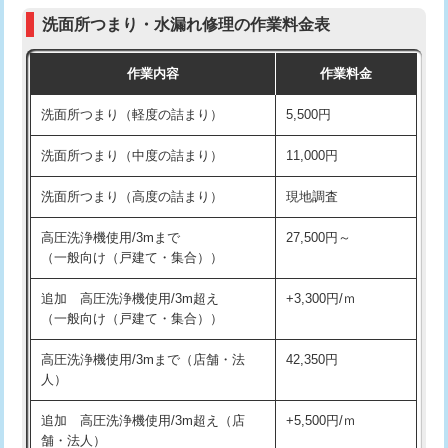
コンクリート斫り（厚さ10㎝まで）
27,500円
（P/S/ポップアップ））
洗面所つまり・水漏れ修理の作業料金表
コンクリート斫り（厚さ10㎝超え）
38,500円
交換・取付（その他部品）
11,000円+材料費
作業内容
作業料金
モルタル補修（厚さ10㎝まで）
27,500円
持込商品取付（単水栓）
13,200円
洗面所つまり（軽度の詰まり）
5,500円
モルタル補修（厚さ10㎝超え）
38,500円
持込商品取付（混合水栓）
16,500円
洗面所つまり（中度の詰まり）
11,000円
洗面台設置
38,500円
持込商品取付（浄水器・分岐水栓）
16,500円
洗面所つまり（高度の詰まり）
現地調査
バスタブ設置
現場見積
給水管工事※（ホール加工)
16,500円
高圧洗浄機使用/3mまで
27,500円～
追加人工
16,500円
（一般向け（戸建て・集合））
給水管工事※（バンド止め)
3,300円
廃棄・処分
現場見積
追加 高圧洗浄機使用/3m超え
+3,300円/ｍ
給水管工事※（支持金具設置)
5,500円
（一般向け（戸建て・集合））
※給水管工事は20mmまでの価格です。
給水管工事※（保温材使用（バンド止
5,500円
高圧洗浄機使用/3mまで（店舗・法
42,350円
め込み）)
人）
給水管工事※（土の掘削・埋め戻し作
11,000円
追加 高圧洗浄機使用/3m超え（店
+5,500円/ｍ
業)
舗・法人）