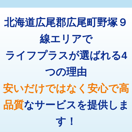
マス交換（深さ50㎝未満）
55,000円
トーラー機使用/3mまで
33,000円
マス交換（深さ50㎝以上）
66,000円
北海道広尾郡広尾町野塚９
追加トーラー機使用/3m超え
+3,300円
コンクリート斫り（厚さ10㎝まで）
27,500円
カメラ調査
33,000円
線エリアで
コンクリート斫り（厚さ10㎝超え）
38,500円
桝清掃
8,800円
ライフプラスが選ばれる4
モルタル補修（厚さ10㎝まで）
27,500円
止水・漏水調査・防水処理・清掃・修
11,000円
理・調整・分解・加工など（軽作業）
モルタル補修（厚さ10㎝超え）
38,500円
つの理由
止水・漏水調査・防水処理・清掃・修
22,000円
追加人工
16,500円
理・調整・分解・加工など（中作業）
安いだけではなく安心で高
廃棄・処分
現場見積
止水・漏水調査・防水処理・清掃・修
33,000円
理・調整・分解・加工など（重作業）
品質
なサービスを提供しま
その他部品の脱着
8,800円～
す！
交換・取付（タンク）
22,000円+材料費