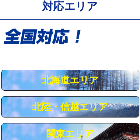
対応エリア
給水管工事※（保温材使用（バンド止
5,500円
め込み）)
給水管工事※（土の掘削・埋め戻し作
11,000円
業)
給水管工事※（塩ビ管（VP・HI）使
33,000円
用/3ｍまで)
給水管工事※（塩ビ管（VP・HI）使
+8,800円
用（追加）/3ｍ超え)
北海道エリア
給水管工事※（ライニング鋼管・銅
44,000円
管・ポリ管・HT管使用/3ｍまで)
北陸・信越エリア
給水管工事※（ライニング鋼管・銅
+8,800円
管・ポリ管・HT管使用/3ｍ超え)
マス交換（土の掘削・埋め戻し作業）
11,000円~
関東エリア
マス交換（深さ50㎝未満）
55,000円