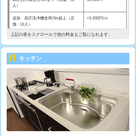
人）
持込商品取付（混合水栓）
16,500円
追加 高圧洗浄機使用/3m超え（店
+5,500円/ｍ
持込商品取付（浄水器・分岐水栓）
16,500円
舗・法人）
持込商品取付（温水洗浄便座）
22,000円
上記の表をスクロールで他の料金もご覧になれます。
高度高圧洗浄換
現地調査
持込商品取付（普通便座⇔温水洗浄便
22,000円
トーラー作業
16,500円
座）
キッチン
トーラー機使用/3mまで
33,000円
給水管工事※（ホール加工)
16,500円
追加トーラー機使用/3m超え
+3,300円
給水管工事※（バンド止め)
3,300円
カメラ調査
33,000円
給水管工事※（支持金具設置)
5,500円
桝清掃
8,800円
給水管工事※（保温材使用（バンド止
5,500円
め込み）)
止水・漏水調査・防水処理・清掃・修
11,000円
理・調整・分解・加工など（軽作業）
給水管工事※（土の掘削・埋め戻し作
11,000円
業)
止水・漏水調査・防水処理・清掃・修
22,000円
理・調整・分解・加工など（中作業）