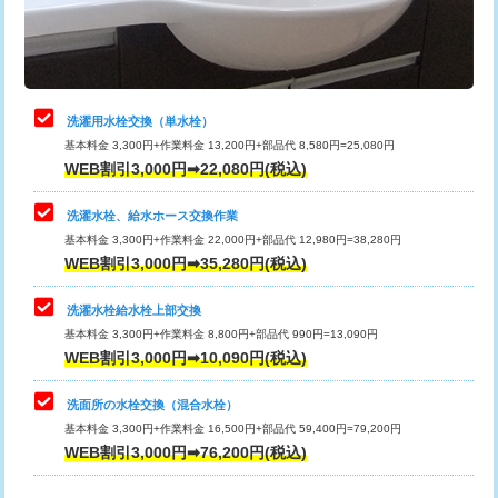
用（追加）/3ｍ超え)
止水・漏水調査・防水処理・清掃・修
11,000円
理・調整・分解・加工など（軽作業）
給水管工事※（ライニング鋼管・銅
44,000円
管・ポリ管・HT管使用/3ｍまで)
止水・漏水調査・防水処理・清掃・修
22,000円
理・調整・分解・加工など（中作業）
給水管工事※（ライニング鋼管・銅
+8,800円
洗濯用水栓交換（単水栓）
管・ポリ管・HT管使用/3ｍ超え)
基本料金 3,300円+作業料金 13,200円+部品代 8,580円=25,080円
止水・漏水調査・防水処理・清掃・修
33,000円
WEB割引3,000円➡22,080円(税込)
理・調整・分解・加工など（重作業）
排水管工事（土の掘削・埋め戻し作
11,000円~
業）
洗濯水栓、給水ホース交換作業
キッチンタンク脱着
16,500円
基本料金 3,300円+作業料金 22,000円+部品代 12,980円=38,280円
排水管工事（排水管工事/3ｍまで）
55,000円
WEB割引3,000円➡35,280円(税込)
その他部品の脱着
8,800円～
排水管工事（追加 排水管工事/3ｍ超
+11,000円
交換・取付（タンク）
22,000円+材料費
洗濯水栓給水栓上部交換
え）
基本料金 3,300円+作業料金 8,800円+部品代 990円=13,090円
交換・取付(単水栓（壁付・デッキ
13,200円+材料費
WEB割引3,000円➡10,090円(税込)
マス交換（土の掘削・埋め戻し作業）
11,000円~
式）)
洗面所の水栓交換（混合水栓）
マス交換（深さ50㎝未満）
55,000円
交換・取付(混合水栓（壁付・デッキ
16,500円+材料費
基本料金 3,300円+作業料金 16,500円+部品代 59,400円=79,200円
式・ワンホール）)
WEB割引3,000円➡76,200円(税込)
マス交換（深さ50㎝以上）
66,000円
交換・取付(排水栓・排水トラップ
22,000円+材料費