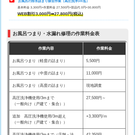
お風呂の排水詰まり除去作業（高圧洗浄3ｍ迄）
基本料金 3,300円+作業料金 27,500円+部品代 0円=30,800円
交換・取付（タンク）
22,000円+材料費
WEB割引3,000円➡27,800円(税込)
交換・取付（便器）
22,000円+材料費
お風呂つまり・水漏れ修理の作業料金表
交換・取付（普通便座）
11,000円+材料費
作業内容
作業料金
交換・取付（温水洗浄便座）
16,500円+材料費
お風呂つまり（軽度の詰まり）
5,500円
交換・取付(単水栓（壁付・デッキ
13,200円+材料費
式）)
お風呂つまり（中度の詰まり）
11,000円
交換・取付(混合水栓（壁付・デッキ
16,500円+材料費
お風呂つまり（高度の詰まり）
現地調査
式・ワンホール）)
高圧洗浄機使用/3mまで
27,500円～
交換・取付(排水栓・排水トラップ
22,000円+材料費
（一般向け（戸建て・集合））
（P/S/ポップアップ））
追加 高圧洗浄機使用/3m超え
+3,300円/ｍ
交換・取付（その他部品）
11,000円+材料費
（一般向け（戸建て・集合））
持込商品取付（単水栓）
13,200円
高圧洗浄機使用/3mまで（店舗・法
42,350円