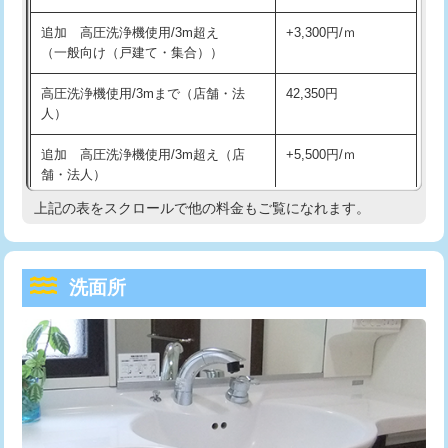
持込商品取付（単水栓）
13,200円
マス交換（深さ50㎝未満）
55,000円
追加 高圧洗浄機使用/3m超え
+3,300円/ｍ
持込商品取付（混合水栓）
16,500円
マス交換（深さ50㎝以上）
66,000円
（一般向け（戸建て・集合））
持込商品取付（浄水器・分岐水栓）
16,500円
コンクリート斫り（厚さ10㎝まで）
27,500円
高圧洗浄機使用/3mまで（店舗・法
42,350円
人）
給水管工事※（ホール加工)
16,500円
コンクリート斫り（厚さ10㎝超え）
38,500円
追加 高圧洗浄機使用/3m超え（店
+5,500円/ｍ
給水管工事※（バンド止め)
3,300円
モルタル補修（厚さ10㎝まで）
27,500円
舗・法人）
給水管工事※（支持金具設置)
5,500円
モルタル補修（厚さ10㎝超え）
38,500円
上記の表をスクロールで他の料金もご覧になれます。
高度高圧洗浄換
現地調査
給水管工事※（保温材使用（バンド止
5,500円
洗面台設置
38,500円
トーラー作業
16,500円
め込み）)
洗面所
追加人工
16,500円
トーラー機使用/3mまで
33,000円
給水管工事※（土の掘削・埋め戻し作
11,000円
業)
廃棄・処分
現場見積
追加トーラー機使用/3m超え
+3,300円
給水管工事※（塩ビ管（VP・HI）使
33,000円
※給水管工事は20mmまでの価格です。
カメラ調査
33,000円
用/3ｍまで)
桝清掃
8,800円
給水管工事※（塩ビ管（VP・HI）使
+8,800円