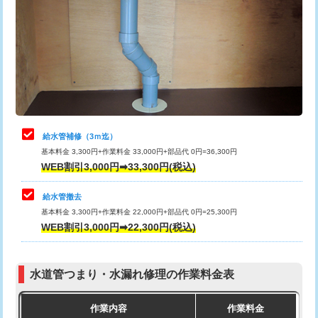
カメラ調査
33,000円
排水管工事（土の掘削・埋め戻し作
11,000円~
桝清掃
8,800円
業）
止水・漏水調査・防水処理・清掃・修
11,000円
排水管工事（排水管工事/3ｍまで）
55,000円
理・調整・分解・加工など（軽作業）
排水管工事（追加 排水管工事/3ｍ超
+11,000円
止水・漏水調査・防水処理・清掃・修
22,000円
え）
理・調整・分解・加工など（中作業）
給水管補修（3ｍ迄）
マス交換（土の掘削・埋め戻し作業）
11,000円~
基本料金 3,300円+作業料金 33,000円+部品代 0円=36,300円
止水・漏水調査・防水処理・清掃・修
33,000円
WEB割引3,000円➡33,300円(税込)
理・調整・分解・加工など（重作業）
マス交換（深さ50㎝未満）
55,000円
給水管撤去
その他部品の脱着
8,800円～
マス交換（深さ50㎝以上）
66,000円
基本料金 3,300円+作業料金 22,000円+部品代 0円=25,300円
WEB割引3,000円➡22,300円(税込)
交換・取付（タンク）
22,000円+材料費
コンクリート斫り（厚さ10㎝まで）
27,500円
交換・取付(単水栓（壁付・デッキ
13,200円+材料費
コンクリート斫り（厚さ10㎝超え）
38,500円
式）)
水道管つまり・水漏れ修理の作業料金表
モルタル補修（厚さ10㎝まで）
27,500円
交換・取付(混合水栓（壁付・デッキ
16,500円+材料費
作業内容
作業料金
式・ワンホール）)
モルタル補修（厚さ10㎝超え）
38,500円