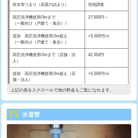
排水管つまり（高度の詰まり）
現地調査
給水管工事※（バンド止め)
3,300円
高圧洗浄機使用/3mまで
27,500円～
（一般向け（戸建て・集合））
給水管工事※（支持金具設置)
5,500円
追加 高圧洗浄機使用/3m超え
+3,300円/ｍ
給水管工事※（保温材使用（バンド止
5,500円
（一般向け（戸建て・集合））
め込み）)
高圧洗浄機使用/3mまで（店舗・法
42,350円
給水管工事※（土の掘削・埋め戻し作
11,000円
人）
業)
追加 高圧洗浄機使用/3m超え（店
+5,500円/ｍ
給水管工事※（塩ビ管（VP・HI）使
33,000円
舗・法人）
用/3ｍまで)
上記の表をスクロールで他の料金もご覧になれます。
高度高圧洗浄換
現地調査
給水管工事※（塩ビ管（VP・HI）使
+8,800円
用（追加）/3ｍ超え)
トーラー作業
16,500円
給水管工事※（ライニング鋼管・銅
44,000円
水道管
トーラー機使用/3mまで
33,000円
管・ポリ管・HT管使用/3ｍまで)
追加トーラー機使用/3m超え
+3,300円
給水管工事※（ライニング鋼管・銅
+8,800円
管・ポリ管・HT管使用/3ｍ超え)