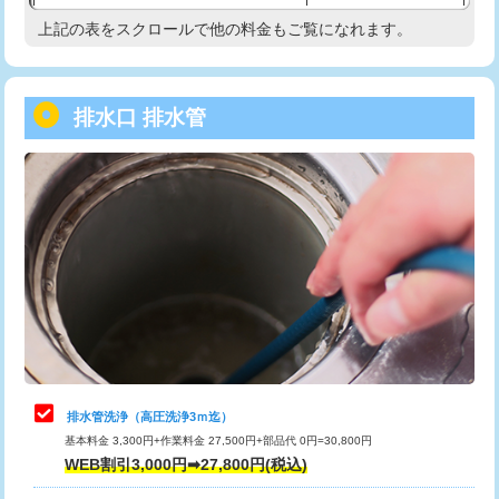
給水管工事※（塩ビ管（VP・HI）使
33,000円
上記の表をスクロールで他の料金もご覧になれます。
高度高圧洗浄換
現地調査
用/3ｍまで)
トーラー作業
16,500円
給水管工事※（塩ビ管（VP・HI）使
+8,800円
用（追加）/3ｍ超え)
排水口 排水管
トーラー機使用/3mまで
33,000円
給水管工事※（ライニング鋼管・銅
44,000円
追加トーラー機使用/3m超え
+3,300円
管・ポリ管・HT管使用/3ｍまで)
カメラ調査
33,000円
給水管工事※（ライニング鋼管・銅
+8,800円
管・ポリ管・HT管使用/3ｍ超え)
桝清掃
8,800円
排水管工事（土の掘削・埋め戻し作
11,000円~
止水・漏水調査・防水処理・清掃・修
11,000円
業）
理・調整・分解・加工など（軽作業）
排水管工事（排水管工事/3ｍまで）
55,000円
止水・漏水調査・防水処理・清掃・修
22,000円
理・調整・分解・加工など（中作業）
排水管工事（追加 排水管工事/3ｍ超
+11,000円
排水管洗浄（高圧洗浄3ｍ迄）
え）
基本料金 3,300円+作業料金 27,500円+部品代 0円=30,800円
止水・漏水調査・防水処理・清掃・修
33,000円
WEB割引3,000円➡27,800円(税込)
理・調整・分解・加工など（重作業）
マス交換（土の掘削・埋め戻し作業）
11,000円~