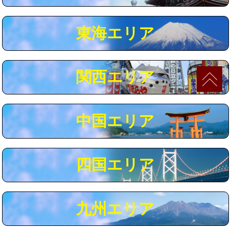
マス交換（深さ50㎝以上）
66,000円
東海エリア
コンクリート斫り（厚さ10㎝まで）
27,500円
コンクリート斫り（厚さ10㎝超え）
38,500円
関西エリア
モルタル補修（厚さ10㎝まで）
27,500円
モルタル補修（厚さ10㎝超え）
38,500円
中国エリア
追加人工
16,500円
廃棄・処分
現場見積
四国エリア
※給水管工事は20mmまでの価格です。
九州エリア