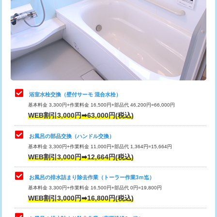
カメラ調査
33,000円
桝清掃
8,800円
止水・漏水調査・防水処理・清掃・修
11,000円
理・調整・分解・加工など（軽作業）
止水・漏水調査・防水処理・清掃・修
22,000円
理・調整・分解・加工など（中作業）
浴室水栓交換（壁付サーモ 混合水栓）
基本料金 3,300円+作業料金 16,500円+部品代 46,200円=66,000円
止水・漏水調査・防水処理・清掃・修
33,000円
WEB割引3,000円➡63,000円(税込)
理・調整・分解・加工など（重作業）
お風呂の部品交換（ハンドル交換）
トイレタンク脱着
16,500円
基本料金 3,300円+作業料金 11,000円+部品代 1,364円=15,664円
WEB割引3,000円➡12,664円(税込)
トイレ便器脱着
16,500円
タンクレストイレ脱着
33,000円
お風呂の排水詰まり除去作業（トーラー作業3ｍ迄）
基本料金 3,300円+作業料金 16,500円+部品代 0円=19,800円
小便器トイレ脱着
現地見積
WEB割引3,000円➡16,800円(税込)
その他部品の脱着
8,800円～