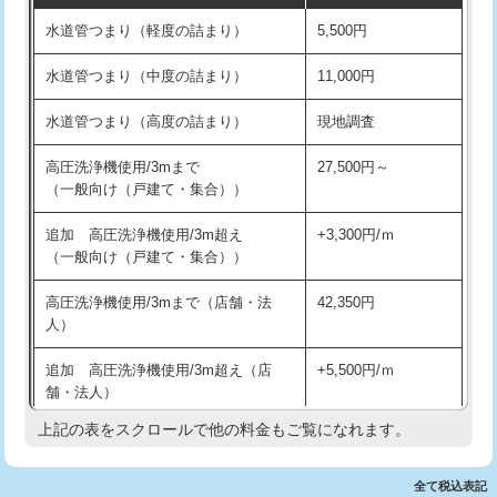
水道管つまり（軽度の詰まり）
5,500円
交換・取付(排水栓・排水トラップ
22,000円+材料費
洗面台設置
38,500円
（P/S/ポップアップ））
水道管つまり（中度の詰まり）
11,000円
化粧台設置
22,000円
交換・取付（その他部品）
11,000円+材料費
水道管つまり（高度の詰まり）
現地調査
追加人工
16,500円
持込商品取付（単水栓）
13,200円
高圧洗浄機使用/3mまで
27,500円～
廃棄・処分
現場見積
（一般向け（戸建て・集合））
持込商品取付（混合水栓）
16,500円
※給水管工事は20mmまでの価格です。
追加 高圧洗浄機使用/3m超え
+3,300円/ｍ
持込商品取付（浄水器・分岐水栓）
16,500円
（一般向け（戸建て・集合））
排水管工事（土の掘削・埋め戻し作
11,000円~
高圧洗浄機使用/3mまで（店舗・法
42,350円
業）
人）
排水管工事（排水管工事/3ｍまで）
55,000円
追加 高圧洗浄機使用/3m超え（店
+5,500円/ｍ
舗・法人）
排水管工事（追加 排水管工事/3ｍ超
+11,000円
え）
上記の表をスクロールで他の料金もご覧になれます。
高度高圧洗浄換
現地調査
マス交換（土の掘削・埋め戻し作業）
11,000円~
トーラー作業
16,500円
全て税込表記