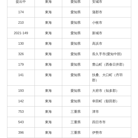
提出中
東海
愛知県
安城市
174
東海
愛知県
蒲郡市
210
東海
愛知県
小牧市
2021-149
東海
愛知県
新城市
130
東海
愛知県
高浜市
326
東海
愛知県
長久手市(愛知中部)
179
東海
愛知県
豊山町（西春日井郡）
141
東海
愛知県
扶桑、大口町（丹羽
郡）
193
東海
愛知県
大府市（知多郡）
142
東海
愛知県
幸田町（額田郡）
753
東海
三重県
津市
543
東海
三重県
四日市市
396
東海
三重県
伊勢市