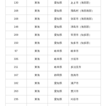
130
東海
愛知県
あま市（海部郡）
168
東海
愛知県
飛島村（海部南部）
168
東海
愛知県
弥富市（海部南部）
148
東海
愛知県
津島市（海部郡）
209
東海
愛知県
常滑市（知多郡）
150
東海
愛知県
知多市（知多郡）
97
東海
岐阜県
岐阜市
335
東海
岐阜県
大垣市
211
東海
岐阜県
多治見市
167
東海
静岡県
熱海市
182
東海
愛知県
瀬戸市
263
東海
愛知県
豊川市
235
東海
愛知県
刈谷市