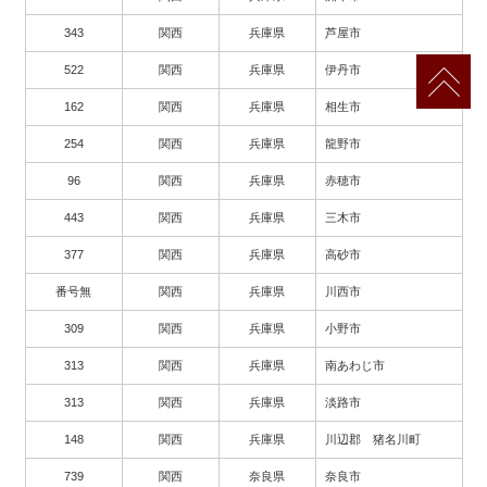
343
関西
兵庫県
芦屋市
522
関西
兵庫県
伊丹市
162
関西
兵庫県
相生市
254
関西
兵庫県
龍野市
96
関西
兵庫県
赤穂市
443
関西
兵庫県
三木市
377
関西
兵庫県
高砂市
番号無
関西
兵庫県
川西市
309
関西
兵庫県
小野市
313
関西
兵庫県
南あわじ市
313
関西
兵庫県
淡路市
148
関西
兵庫県
川辺郡 猪名川町
739
関西
奈良県
奈良市