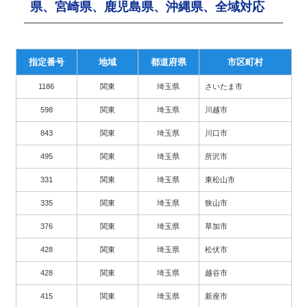
県、宮崎県、鹿児島県、沖縄県、全域対応
指定番号
地域
都道府県
市区町村
1186
関東
埼玉県
さいたま市
598
関東
埼玉県
川越市
843
関東
埼玉県
川口市
495
関東
埼玉県
所沢市
331
関東
埼玉県
東松山市
335
関東
埼玉県
狭山市
376
関東
埼玉県
草加市
428
関東
埼玉県
松伏市
428
関東
埼玉県
越谷市
415
関東
埼玉県
新座市