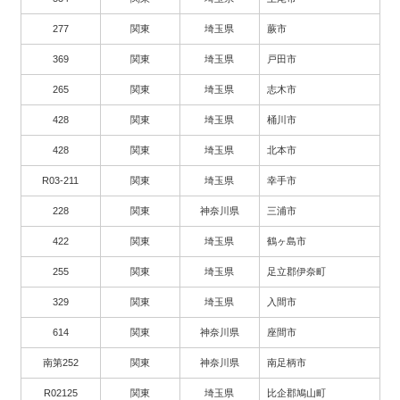
277
関東
埼玉県
蕨市
369
関東
埼玉県
戸田市
265
関東
埼玉県
志木市
428
関東
埼玉県
桶川市
428
関東
埼玉県
北本市
R03-211
関東
埼玉県
幸手市
228
関東
神奈川県
三浦市
422
関東
埼玉県
鶴ヶ島市
255
関東
埼玉県
足立郡伊奈町
329
関東
埼玉県
入間市
614
関東
神奈川県
座間市
南第252
関東
神奈川県
南足柄市
R02125
関東
埼玉県
比企郡鳩山町