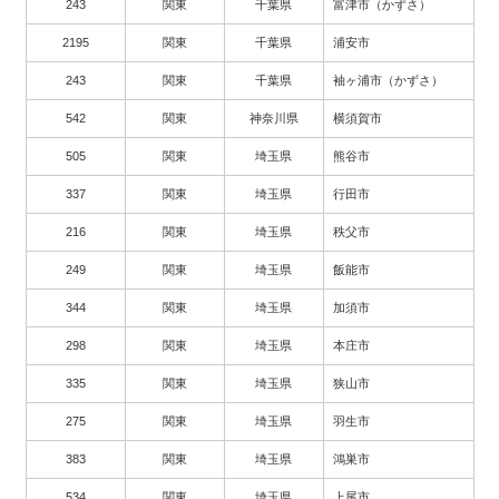
243
関東
千葉県
富津市（かずさ）
2195
関東
千葉県
浦安市
243
関東
千葉県
袖ヶ浦市（かずさ）
542
関東
神奈川県
横須賀市
505
関東
埼玉県
熊谷市
337
関東
埼玉県
行田市
216
関東
埼玉県
秩父市
249
関東
埼玉県
飯能市
344
関東
埼玉県
加須市
298
関東
埼玉県
本庄市
335
関東
埼玉県
狭山市
275
関東
埼玉県
羽生市
383
関東
埼玉県
鴻巣市
534
関東
埼玉県
上尾市