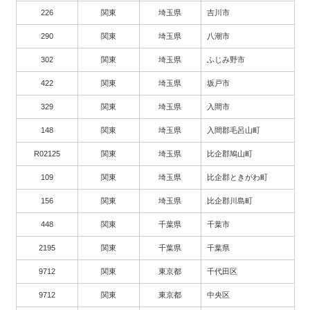
226
関東
埼玉県
吉川市
290
関東
埼玉県
八潮市
302
関東
埼玉県
ふじみ野市
422
関東
埼玉県
坂戸市
329
関東
埼玉県
入間市
148
関東
埼玉県
入間郡毛呂山町
R02125
関東
埼玉県
比企郡鳩山町
109
関東
埼玉県
比企郡ときがわ町
156
関東
埼玉県
比企郡川島町
448
関東
千葉県
千葉市
2195
関東
千葉県
千葉県
9712
関東
東京都
千代田区
9712
関東
東京都
中央区