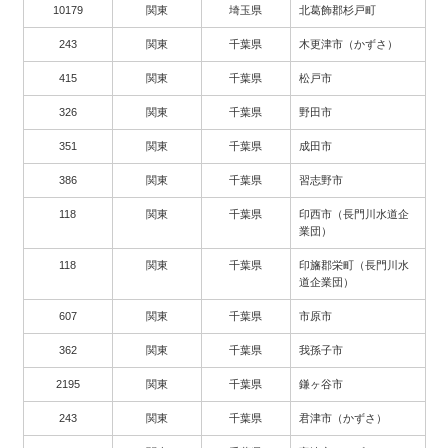
10179
関東
埼玉県
北葛飾郡杉戸町
243
関東
千葉県
木更津市（かずさ）
415
関東
千葉県
松戸市
326
関東
千葉県
野田市
351
関東
千葉県
成田市
386
関東
千葉県
習志野市
118
関東
千葉県
印西市（長門川水道企
業団）
118
関東
千葉県
印旛郡栄町（長門川水
道企業団）
607
関東
千葉県
市原市
362
関東
千葉県
我孫子市
2195
関東
千葉県
鎌ヶ谷市
243
関東
千葉県
君津市（かずさ）