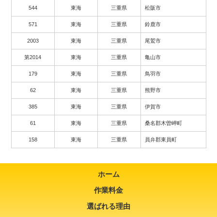
544
東海
三重県
松阪市
571
東海
三重県
鈴鹿市
2003
東海
三重県
尾鷲市
第2014
東海
三重県
亀山市
179
東海
三重県
鳥羽市
62
東海
三重県
熊野市
385
東海
三重県
伊賀市
61
東海
三重県
桑名郡木曽岬町
158
東海
三重県
員弁郡東員町
ホーム
作業料金
選ばれる理由