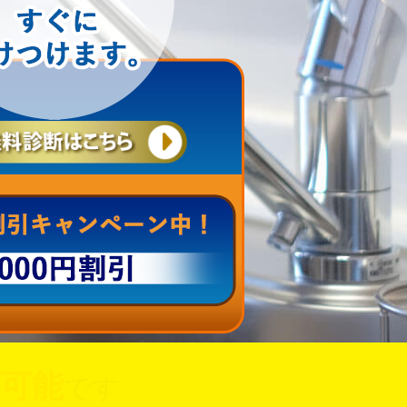
可能
です