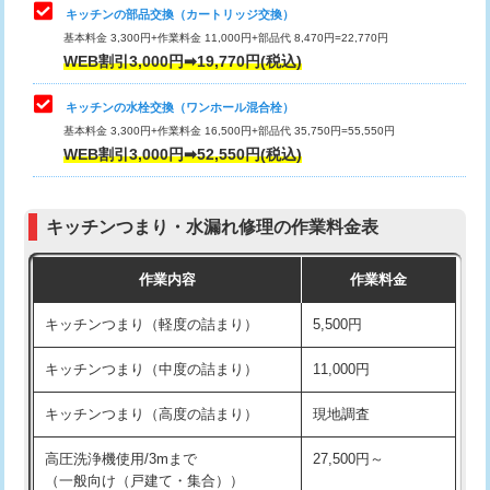
給水管工事※（塩ビ管（VP・HI）使
33,000円
キッチンの部品交換（カートリッジ交換）
用/3ｍまで)
基本料金 3,300円+作業料金 11,000円+部品代 8,470円=22,770円
止水・漏水調査・防水処理・清掃・修
33,000円
WEB割引3,000円➡19,770円(税込)
理・調整・分解・加工など（重作業）
給水管工事※（塩ビ管（VP・HI）使
+8,800円
用（追加）/3ｍ超え)
キッチンの水栓交換（ワンホール混合栓）
お風呂タンク脱着
16,500円
基本料金 3,300円+作業料金 16,500円+部品代 35,750円=55,550円
給水管工事※（ライニング鋼管・銅
44,000円
WEB割引3,000円➡52,550円(税込)
その他部品の脱着
8,800円～
管・ポリ管・HT管使用/3ｍまで)
交換・取付（タンク）
22,000円+材料費
給水管工事※（ライニング鋼管・銅
+8,800円
管・ポリ管・HT管使用/3ｍ超え)
キッチンつまり・水漏れ修理の作業料金表
交換・取付(単水栓（壁付・デッキ
13,200円+材料費
式）)
排水管工事（土の掘削・埋め戻し作
11,000円~
作業内容
作業料金
業）
交換・取付(混合水栓（壁付・デッキ
16,500円+材料費
キッチンつまり（軽度の詰まり）
5,500円
式・ワンホール）)
排水管工事（排水管工事/3ｍまで）
55,000円
キッチンつまり（中度の詰まり）
11,000円
交換・取付(排水栓・排水トラップ
22,000円+材料費
排水管工事（追加 排水管工事/3ｍ超
+11,000円
（P/S/ポップアップ））
え）
キッチンつまり（高度の詰まり）
現地調査
交換・取付（その他部品）
11,000円+材料費
マス交換（土の掘削・埋め戻し作業）
11,000円~
高圧洗浄機使用/3mまで
27,500円～
（一般向け（戸建て・集合））