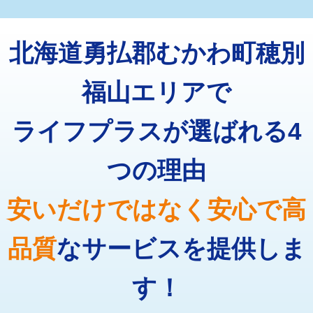
マス交換（深さ50㎝未満）
55,000円
トーラー機使用/3mまで
33,000円
マス交換（深さ50㎝以上）
66,000円
北海道勇払郡むかわ町穂別
追加トーラー機使用/3m超え
+3,300円
コンクリート斫り（厚さ10㎝まで）
27,500円
カメラ調査
33,000円
福山エリアで
コンクリート斫り（厚さ10㎝超え）
38,500円
桝清掃
8,800円
ライフプラスが選ばれる4
モルタル補修（厚さ10㎝まで）
27,500円
止水・漏水調査・防水処理・清掃・修
11,000円
理・調整・分解・加工など（軽作業）
モルタル補修（厚さ10㎝超え）
38,500円
つの理由
止水・漏水調査・防水処理・清掃・修
22,000円
追加人工
16,500円
理・調整・分解・加工など（中作業）
安いだけではなく安心で高
廃棄・処分
現場見積
止水・漏水調査・防水処理・清掃・修
33,000円
理・調整・分解・加工など（重作業）
品質
なサービスを提供しま
その他部品の脱着
8,800円～
す！
交換・取付（タンク）
22,000円+材料費