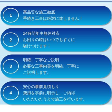
交換・取付(単水栓（壁付・デッキ
13,200円+材料費
式）)
高品質な施工徹底
1
交換・取付(混合水栓（壁付・デッキ
16,500円+材料費
手続き工事は絶対に致しません！
式・ワンホール）)
交換・取付(排水栓・排水トラップ
22,000円+材料費
24時間年中無休対応
（P/S/ポップアップ））
2
お困りの時はいつでもすぐに
駆けつけます！
交換・取付（その他部品）
11,000円+材料費
持込商品取付（単水栓）
13,200円
明確、丁寧なご説明
3
必要な工事内容を明確、丁寧に
持込商品取付（混合水栓）
16,500円
ご説明します。
持込商品取付（浄水器・分岐水栓）
16,500円
安心の事前見積もり
給水管工事※（ホール加工)
16,500円
4
費用を事前に明示し、ご納得
いただいたうえで施工を行います。
給水管工事※（バンド止め)
3,300円
給水管工事※（支持金具設置)
5,500円