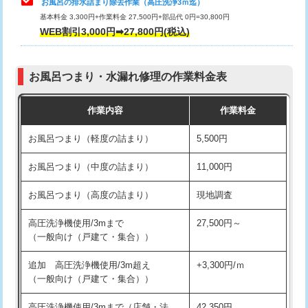
お風呂の排水詰まり除去作業（高圧洗浄3ｍ迄）
基本料金 3,300円+作業料金 27,500円+部品代 0円=30,800円
交換・取付（タンク）
22,000円+材料費
WEB割引3,000円➡27,800円(税込)
交換・取付（便器）
22,000円+材料費
お風呂つまり・水漏れ修理の作業料金表
交換・取付（普通便座）
11,000円+材料費
作業内容
作業料金
交換・取付（温水洗浄便座）
16,500円+材料費
お風呂つまり（軽度の詰まり）
5,500円
交換・取付(単水栓（壁付・デッキ
13,200円+材料費
式）)
お風呂つまり（中度の詰まり）
11,000円
交換・取付(混合水栓（壁付・デッキ
16,500円+材料費
お風呂つまり（高度の詰まり）
現地調査
式・ワンホール）)
高圧洗浄機使用/3mまで
27,500円～
交換・取付(排水栓・排水トラップ
22,000円+材料費
（一般向け（戸建て・集合））
（P/S/ポップアップ））
追加 高圧洗浄機使用/3m超え
+3,300円/ｍ
交換・取付（その他部品）
11,000円+材料費
（一般向け（戸建て・集合））
持込商品取付（単水栓）
13,200円
高圧洗浄機使用/3mまで（店舗・法
42,350円