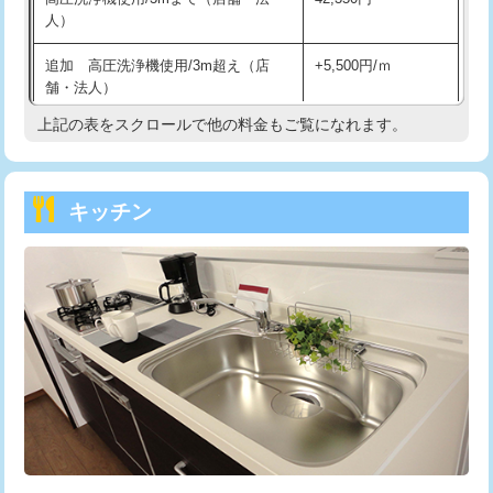
人）
持込商品取付（混合水栓）
16,500円
追加 高圧洗浄機使用/3m超え（店
+5,500円/ｍ
持込商品取付（浄水器・分岐水栓）
16,500円
舗・法人）
持込商品取付（温水洗浄便座）
22,000円
上記の表をスクロールで他の料金もご覧になれます。
高度高圧洗浄換
現地調査
持込商品取付（普通便座⇔温水洗浄便
22,000円
トーラー作業
16,500円
座）
キッチン
トーラー機使用/3mまで
33,000円
給水管工事※（ホール加工)
16,500円
追加トーラー機使用/3m超え
+3,300円
給水管工事※（バンド止め)
3,300円
カメラ調査
33,000円
給水管工事※（支持金具設置)
5,500円
桝清掃
8,800円
給水管工事※（保温材使用（バンド止
5,500円
め込み）)
止水・漏水調査・防水処理・清掃・修
11,000円
理・調整・分解・加工など（軽作業）
給水管工事※（土の掘削・埋め戻し作
11,000円
業)
止水・漏水調査・防水処理・清掃・修
22,000円
理・調整・分解・加工など（中作業）