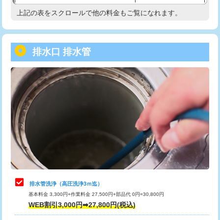
給水管工事※（塩ビ管（VP・HI）使
33,000円
上記の表をスクロールで他の料金もご覧になれます。
高度高圧洗浄換
現地調査
用/3ｍまで)
トーラー作業
16,500円
給水管工事※（塩ビ管（VP・HI）使
+8,800円
用（追加）/3ｍ超え)
排水口 排水管
トーラー機使用/3mまで
33,000円
給水管工事※（ライニング鋼管・銅
44,000円
追加トーラー機使用/3m超え
+3,300円
管・ポリ管・HT管使用/3ｍまで)
カメラ調査
33,000円
給水管工事※（ライニング鋼管・銅
+8,800円
管・ポリ管・HT管使用/3ｍ超え)
桝清掃
8,800円
排水管工事（土の掘削・埋め戻し作
11,000円~
止水・漏水調査・防水処理・清掃・修
11,000円
業）
理・調整・分解・加工など（軽作業）
排水管工事（排水管工事/3ｍまで）
55,000円
止水・漏水調査・防水処理・清掃・修
22,000円
理・調整・分解・加工など（中作業）
排水管工事（追加 排水管工事/3ｍ超
+11,000円
排水管洗浄（高圧洗浄3ｍ迄）
え）
基本料金 3,300円+作業料金 27,500円+部品代 0円=30,800円
止水・漏水調査・防水処理・清掃・修
33,000円
WEB割引3,000円➡27,800円(税込)
理・調整・分解・加工など（重作業）
マス交換（土の掘削・埋め戻し作業）
11,000円~