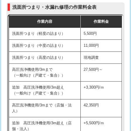
コンクリート斫り（厚さ10㎝まで）
27,500円
（P/S/ポップアップ））
洗面所つまり・水漏れ修理の作業料金表
コンクリート斫り（厚さ10㎝超え）
38,500円
交換・取付（その他部品）
11,000円+材料費
作業内容
作業料金
モルタル補修（厚さ10㎝まで）
27,500円
持込商品取付（単水栓）
13,200円
洗面所つまり（軽度の詰まり）
5,500円
モルタル補修（厚さ10㎝超え）
38,500円
持込商品取付（混合水栓）
16,500円
洗面所つまり（中度の詰まり）
11,000円
洗面台設置
38,500円
持込商品取付（浄水器・分岐水栓）
16,500円
洗面所つまり（高度の詰まり）
現地調査
バスタブ設置
現場見積
給水管工事※（ホール加工)
16,500円
高圧洗浄機使用/3mまで
27,500円～
追加人工
16,500円
（一般向け（戸建て・集合））
給水管工事※（バンド止め)
3,300円
廃棄・処分
現場見積
追加 高圧洗浄機使用/3m超え
+3,300円/ｍ
給水管工事※（支持金具設置)
5,500円
（一般向け（戸建て・集合））
※給水管工事は20mmまでの価格です。
給水管工事※（保温材使用（バンド止
5,500円
高圧洗浄機使用/3mまで（店舗・法
42,350円
め込み）)
人）
給水管工事※（土の掘削・埋め戻し作
11,000円
追加 高圧洗浄機使用/3m超え（店
+5,500円/ｍ
業)
舗・法人）