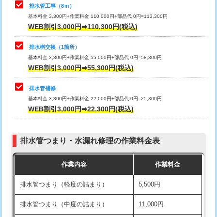
排水管工事（8ｍ）
その他部品の脱着
8,800円～
マス交換（深さ50㎝未満）
55,000円
基本料金 3,300円+作業料金 110,000円+部品代 0円=113,300円
WEB割引3,000円➡110,300円(税込)
交換・取付（タンク）
22,000円+材料費
マス交換（深さ50㎝以上）
66,000円
交換・取付(単水栓（壁付・デッキ
13,200円+材料費
コンクリート斫り（厚さ10㎝まで）
27,500円
排水桝交換（1箇所）
式）)
基本料金 3,300円+作業料金 55,000円+部品代 0円=58,300円
コンクリート斫り（厚さ10㎝超え）
38,500円
WEB割引3,000円➡55,300円(税込)
交換・取付(混合水栓（壁付・デッキ
16,500円+材料費
式・ワンホール）)
モルタル補修（厚さ10㎝まで）
27,500円
排水管補修
基本料金 3,300円+作業料金 22,000円+部品代 0円=25,300円
交換・取付(排水栓・排水トラップ
22,000円+材料費
モルタル補修（厚さ10㎝超え）
38,500円
WEB割引3,000円➡22,300円(税込)
（P/S/ポップアップ））
台所シンク・作業台設置
現場見積
交換・取付（その他部品）
11,000円+材料費
排水管つまり・水漏れ修理の作業料金表
追加人工
16,500円
持込商品取付（単水栓）
13,200円
作業内容
作業料金
廃棄・処分
現場見積
持込商品取付（混合水栓）
16,500円
排水管つまり（軽度の詰まり）
5,500円
※給水管工事は20mmまでの価格です。
持込商品取付（浄水器・分岐水栓）
16,500円
排水管つまり（中度の詰まり）
11,000円
給水管工事※（ホール加工)
16,500円