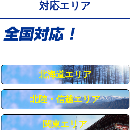
対応エリア
給水管工事※（保温材使用（バンド止
5,500円
め込み）)
給水管工事※（土の掘削・埋め戻し作
11,000円
業)
給水管工事※（塩ビ管（VP・HI）使
33,000円
用/3ｍまで)
給水管工事※（塩ビ管（VP・HI）使
+8,800円
用（追加）/3ｍ超え)
北海道エリア
給水管工事※（ライニング鋼管・銅
44,000円
管・ポリ管・HT管使用/3ｍまで)
北陸・信越エリア
給水管工事※（ライニング鋼管・銅
+8,800円
管・ポリ管・HT管使用/3ｍ超え)
マス交換（土の掘削・埋め戻し作業）
11,000円~
関東エリア
マス交換（深さ50㎝未満）
55,000円