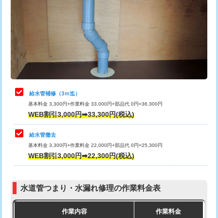
カメラ調査
33,000円
排水管工事（土の掘削・埋め戻し作
11,000円~
桝清掃
8,800円
業）
止水・漏水調査・防水処理・清掃・修
11,000円
排水管工事（排水管工事/3ｍまで）
55,000円
理・調整・分解・加工など（軽作業）
排水管工事（追加 排水管工事/3ｍ超
+11,000円
止水・漏水調査・防水処理・清掃・修
22,000円
え）
理・調整・分解・加工など（中作業）
給水管補修（3ｍ迄）
マス交換（土の掘削・埋め戻し作業）
11,000円~
基本料金 3,300円+作業料金 33,000円+部品代 0円=36,300円
止水・漏水調査・防水処理・清掃・修
33,000円
WEB割引3,000円➡33,300円(税込)
理・調整・分解・加工など（重作業）
マス交換（深さ50㎝未満）
55,000円
給水管撤去
その他部品の脱着
8,800円～
マス交換（深さ50㎝以上）
66,000円
基本料金 3,300円+作業料金 22,000円+部品代 0円=25,300円
WEB割引3,000円➡22,300円(税込)
交換・取付（タンク）
22,000円+材料費
コンクリート斫り（厚さ10㎝まで）
27,500円
交換・取付(単水栓（壁付・デッキ
13,200円+材料費
コンクリート斫り（厚さ10㎝超え）
38,500円
式）)
水道管つまり・水漏れ修理の作業料金表
モルタル補修（厚さ10㎝まで）
27,500円
交換・取付(混合水栓（壁付・デッキ
16,500円+材料費
作業内容
作業料金
式・ワンホール）)
モルタル補修（厚さ10㎝超え）
38,500円