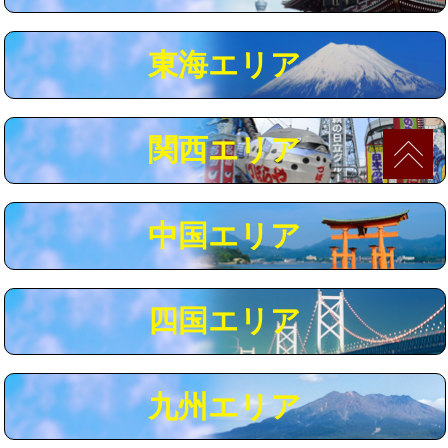
マス交換（深さ50㎝以上）
66,000円
東海エリア
コンクリート斫り（厚さ10㎝まで）
27,500円
コンクリート斫り（厚さ10㎝超え）
38,500円
関西エリア
モルタル補修（厚さ10㎝まで）
27,500円
モルタル補修（厚さ10㎝超え）
38,500円
中国エリア
追加人工
16,500円
廃棄・処分
現場見積
四国エリア
※給水管工事は20mmまでの価格です。
九州エリア