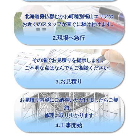
北海道勇払郡むかわ町穂別福山エリアの
お近くのスタッフが直ぐに駆け付けます。
2.現場へ急行
その場でお見積りを提示します。
ご不明な点はなんでもご相談ください。
3.お見積り
お見積り内容にご納得いただけましたらご契
約。
修理に取り掛かります
4.工事開始