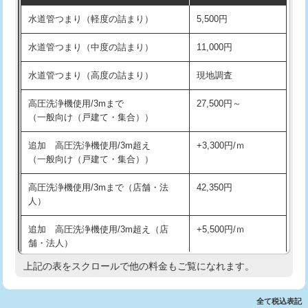
水道管つまり（軽度の詰まり）
5,500円
交換・取付(排水栓・排水トラップ
22,000円+材料費
洗面台設置
38,500円
（P/S/ポップアップ））
水道管つまり（中度の詰まり）
11,000円
化粧台設置
22,000円
交換・取付（その他部品）
11,000円+材料費
水道管つまり（高度の詰まり）
現地調査
追加人工
16,500円
持込商品取付（単水栓）
13,200円
高圧洗浄機使用/3mまで
27,500円～
廃棄・処分
現場見積
（一般向け（戸建て・集合））
持込商品取付（混合水栓）
16,500円
※給水管工事は20mmまでの価格です。
追加 高圧洗浄機使用/3m超え
+3,300円/ｍ
持込商品取付（浄水器・分岐水栓）
16,500円
（一般向け（戸建て・集合））
排水管工事（土の掘削・埋め戻し作
11,000円~
高圧洗浄機使用/3mまで（店舗・法
42,350円
業）
人）
排水管工事（排水管工事/3ｍまで）
55,000円
追加 高圧洗浄機使用/3m超え（店
+5,500円/ｍ
舗・法人）
排水管工事（追加 排水管工事/3ｍ超
+11,000円
え）
上記の表をスクロールで他の料金もご覧になれます。
高度高圧洗浄換
現地調査
マス交換（土の掘削・埋め戻し作業）
11,000円~
トーラー作業
16,500円
全て税込表記