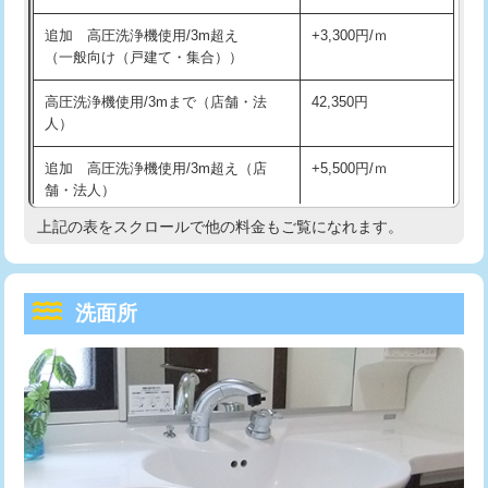
持込商品取付（単水栓）
13,200円
マス交換（深さ50㎝未満）
55,000円
追加 高圧洗浄機使用/3m超え
+3,300円/ｍ
持込商品取付（混合水栓）
16,500円
マス交換（深さ50㎝以上）
66,000円
（一般向け（戸建て・集合））
持込商品取付（浄水器・分岐水栓）
16,500円
コンクリート斫り（厚さ10㎝まで）
27,500円
高圧洗浄機使用/3mまで（店舗・法
42,350円
人）
給水管工事※（ホール加工)
16,500円
コンクリート斫り（厚さ10㎝超え）
38,500円
追加 高圧洗浄機使用/3m超え（店
+5,500円/ｍ
給水管工事※（バンド止め)
3,300円
モルタル補修（厚さ10㎝まで）
27,500円
舗・法人）
給水管工事※（支持金具設置)
5,500円
モルタル補修（厚さ10㎝超え）
38,500円
上記の表をスクロールで他の料金もご覧になれます。
高度高圧洗浄換
現地調査
給水管工事※（保温材使用（バンド止
5,500円
洗面台設置
38,500円
トーラー作業
16,500円
め込み）)
洗面所
追加人工
16,500円
トーラー機使用/3mまで
33,000円
給水管工事※（土の掘削・埋め戻し作
11,000円
業)
廃棄・処分
現場見積
追加トーラー機使用/3m超え
+3,300円
給水管工事※（塩ビ管（VP・HI）使
33,000円
※給水管工事は20mmまでの価格です。
カメラ調査
33,000円
用/3ｍまで)
桝清掃
8,800円
給水管工事※（塩ビ管（VP・HI）使
+8,800円