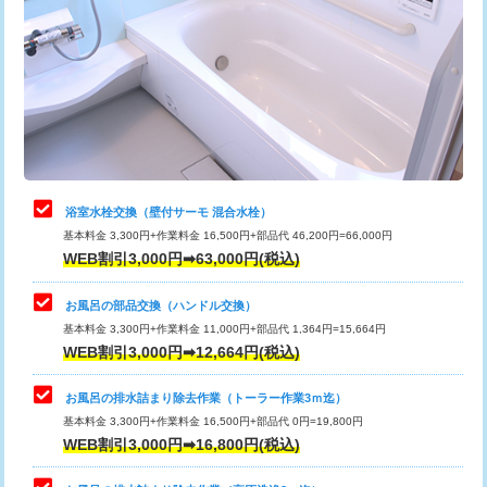
カメラ調査
33,000円
桝清掃
8,800円
止水・漏水調査・防水処理・清掃・修
11,000円
理・調整・分解・加工など（軽作業）
止水・漏水調査・防水処理・清掃・修
22,000円
理・調整・分解・加工など（中作業）
浴室水栓交換（壁付サーモ 混合水栓）
基本料金 3,300円+作業料金 16,500円+部品代 46,200円=66,000円
止水・漏水調査・防水処理・清掃・修
33,000円
WEB割引3,000円➡63,000円(税込)
理・調整・分解・加工など（重作業）
お風呂の部品交換（ハンドル交換）
トイレタンク脱着
16,500円
基本料金 3,300円+作業料金 11,000円+部品代 1,364円=15,664円
WEB割引3,000円➡12,664円(税込)
トイレ便器脱着
16,500円
タンクレストイレ脱着
33,000円
お風呂の排水詰まり除去作業（トーラー作業3ｍ迄）
基本料金 3,300円+作業料金 16,500円+部品代 0円=19,800円
小便器トイレ脱着
現地見積
WEB割引3,000円➡16,800円(税込)
その他部品の脱着
8,800円～