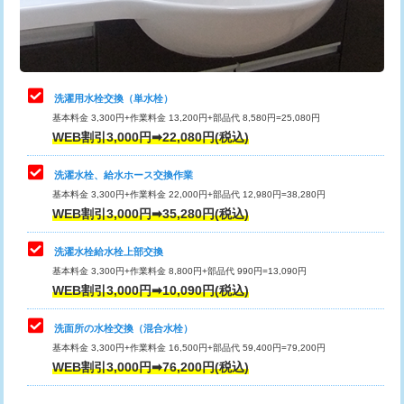
用（追加）/3ｍ超え)
止水・漏水調査・防水処理・清掃・修
11,000円
理・調整・分解・加工など（軽作業）
給水管工事※（ライニング鋼管・銅
44,000円
管・ポリ管・HT管使用/3ｍまで)
止水・漏水調査・防水処理・清掃・修
22,000円
理・調整・分解・加工など（中作業）
給水管工事※（ライニング鋼管・銅
+8,800円
洗濯用水栓交換（単水栓）
管・ポリ管・HT管使用/3ｍ超え)
基本料金 3,300円+作業料金 13,200円+部品代 8,580円=25,080円
止水・漏水調査・防水処理・清掃・修
33,000円
WEB割引3,000円➡22,080円(税込)
理・調整・分解・加工など（重作業）
排水管工事（土の掘削・埋め戻し作
11,000円~
業）
洗濯水栓、給水ホース交換作業
キッチンタンク脱着
16,500円
基本料金 3,300円+作業料金 22,000円+部品代 12,980円=38,280円
排水管工事（排水管工事/3ｍまで）
55,000円
WEB割引3,000円➡35,280円(税込)
その他部品の脱着
8,800円～
排水管工事（追加 排水管工事/3ｍ超
+11,000円
交換・取付（タンク）
22,000円+材料費
洗濯水栓給水栓上部交換
え）
基本料金 3,300円+作業料金 8,800円+部品代 990円=13,090円
交換・取付(単水栓（壁付・デッキ
13,200円+材料費
WEB割引3,000円➡10,090円(税込)
マス交換（土の掘削・埋め戻し作業）
11,000円~
式）)
洗面所の水栓交換（混合水栓）
マス交換（深さ50㎝未満）
55,000円
交換・取付(混合水栓（壁付・デッキ
16,500円+材料費
基本料金 3,300円+作業料金 16,500円+部品代 59,400円=79,200円
式・ワンホール）)
WEB割引3,000円➡76,200円(税込)
マス交換（深さ50㎝以上）
66,000円
交換・取付(排水栓・排水トラップ
22,000円+材料費