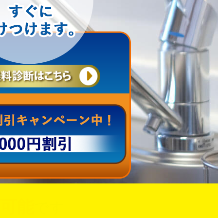
可能
です