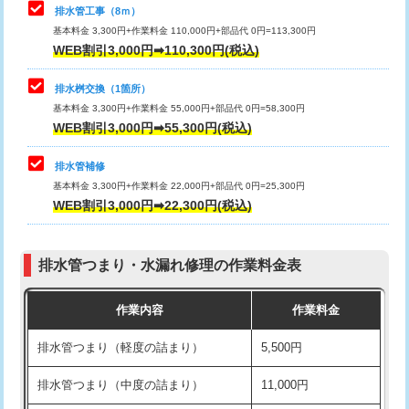
排水管工事（8ｍ）
その他部品の脱着
8,800円～
マス交換（深さ50㎝未満）
55,000円
基本料金 3,300円+作業料金 110,000円+部品代 0円=113,300円
WEB割引3,000円➡110,300円(税込)
交換・取付（タンク）
22,000円+材料費
マス交換（深さ50㎝以上）
66,000円
交換・取付(単水栓（壁付・デッキ
13,200円+材料費
コンクリート斫り（厚さ10㎝まで）
27,500円
排水桝交換（1箇所）
式）)
基本料金 3,300円+作業料金 55,000円+部品代 0円=58,300円
コンクリート斫り（厚さ10㎝超え）
38,500円
WEB割引3,000円➡55,300円(税込)
交換・取付(混合水栓（壁付・デッキ
16,500円+材料費
式・ワンホール）)
モルタル補修（厚さ10㎝まで）
27,500円
排水管補修
基本料金 3,300円+作業料金 22,000円+部品代 0円=25,300円
交換・取付(排水栓・排水トラップ
22,000円+材料費
モルタル補修（厚さ10㎝超え）
38,500円
WEB割引3,000円➡22,300円(税込)
（P/S/ポップアップ））
台所シンク・作業台設置
現場見積
交換・取付（その他部品）
11,000円+材料費
排水管つまり・水漏れ修理の作業料金表
追加人工
16,500円
持込商品取付（単水栓）
13,200円
作業内容
作業料金
廃棄・処分
現場見積
持込商品取付（混合水栓）
16,500円
排水管つまり（軽度の詰まり）
5,500円
※給水管工事は20mmまでの価格です。
持込商品取付（浄水器・分岐水栓）
16,500円
排水管つまり（中度の詰まり）
11,000円
給水管工事※（ホール加工)
16,500円