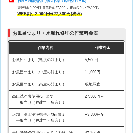
お風呂の排水詰まり除去作業（高圧洗浄3ｍ迄）
基本料金 3,300円+作業料金 27,500円+部品代 0円=30,800円
交換・取付（タンク）
22,000円+材料費
WEB割引3,000円➡27,800円(税込)
交換・取付（便器）
22,000円+材料費
お風呂つまり・水漏れ修理の作業料金表
交換・取付（普通便座）
11,000円+材料費
作業内容
作業料金
交換・取付（温水洗浄便座）
16,500円+材料費
お風呂つまり（軽度の詰まり）
5,500円
交換・取付(単水栓（壁付・デッキ
13,200円+材料費
式）)
お風呂つまり（中度の詰まり）
11,000円
交換・取付(混合水栓（壁付・デッキ
16,500円+材料費
お風呂つまり（高度の詰まり）
現地調査
式・ワンホール）)
高圧洗浄機使用/3mまで
27,500円～
交換・取付(排水栓・排水トラップ
22,000円+材料費
（一般向け（戸建て・集合））
（P/S/ポップアップ））
追加 高圧洗浄機使用/3m超え
+3,300円/ｍ
交換・取付（その他部品）
11,000円+材料費
（一般向け（戸建て・集合））
持込商品取付（単水栓）
13,200円
高圧洗浄機使用/3mまで（店舗・法
42,350円