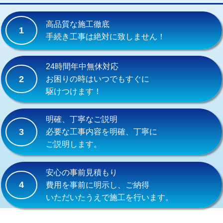
交換・取付(単水栓（壁付・デッキ
13,200円+材料費
式）)
高品質な施工徹底
1
交換・取付(混合水栓（壁付・デッキ
16,500円+材料費
手続き工事は絶対に致しません！
式・ワンホール）)
交換・取付(排水栓・排水トラップ
22,000円+材料費
24時間年中無休対応
（P/S/ポップアップ））
2
お困りの時はいつでもすぐに
駆けつけます！
交換・取付（その他部品）
11,000円+材料費
持込商品取付（単水栓）
13,200円
明確、丁寧なご説明
3
必要な工事内容を明確、丁寧に
持込商品取付（混合水栓）
16,500円
ご説明します。
持込商品取付（浄水器・分岐水栓）
16,500円
安心の事前見積もり
給水管工事※（ホール加工)
16,500円
4
費用を事前に明示し、ご納得
いただいたうえで施工を行います。
給水管工事※（バンド止め)
3,300円
給水管工事※（支持金具設置)
5,500円