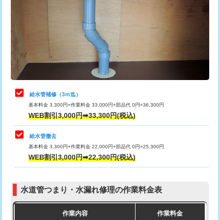
カメラ調査
33,000円
排水管工事（土の掘削・埋め戻し作
11,000円~
桝清掃
8,800円
業）
止水・漏水調査・防水処理・清掃・修
11,000円
排水管工事（排水管工事/3ｍまで）
55,000円
理・調整・分解・加工など（軽作業）
排水管工事（追加 排水管工事/3ｍ超
+11,000円
止水・漏水調査・防水処理・清掃・修
22,000円
え）
理・調整・分解・加工など（中作業）
給水管補修（3ｍ迄）
マス交換（土の掘削・埋め戻し作業）
11,000円~
基本料金 3,300円+作業料金 33,000円+部品代 0円=36,300円
止水・漏水調査・防水処理・清掃・修
33,000円
WEB割引3,000円➡33,300円(税込)
理・調整・分解・加工など（重作業）
マス交換（深さ50㎝未満）
55,000円
給水管撤去
その他部品の脱着
8,800円～
マス交換（深さ50㎝以上）
66,000円
基本料金 3,300円+作業料金 22,000円+部品代 0円=25,300円
WEB割引3,000円➡22,300円(税込)
交換・取付（タンク）
22,000円+材料費
コンクリート斫り（厚さ10㎝まで）
27,500円
交換・取付(単水栓（壁付・デッキ
13,200円+材料費
コンクリート斫り（厚さ10㎝超え）
38,500円
式）)
水道管つまり・水漏れ修理の作業料金表
モルタル補修（厚さ10㎝まで）
27,500円
交換・取付(混合水栓（壁付・デッキ
16,500円+材料費
作業内容
作業料金
式・ワンホール）)
モルタル補修（厚さ10㎝超え）
38,500円