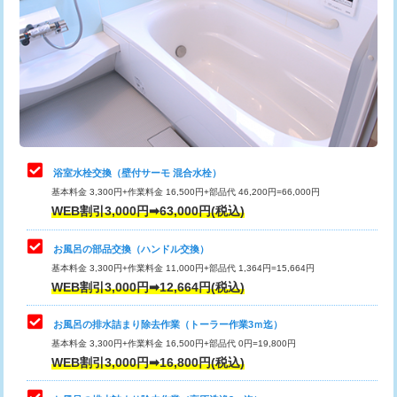
カメラ調査
33,000円
桝清掃
8,800円
止水・漏水調査・防水処理・清掃・修
11,000円
理・調整・分解・加工など（軽作業）
止水・漏水調査・防水処理・清掃・修
22,000円
理・調整・分解・加工など（中作業）
浴室水栓交換（壁付サーモ 混合水栓）
基本料金 3,300円+作業料金 16,500円+部品代 46,200円=66,000円
止水・漏水調査・防水処理・清掃・修
33,000円
WEB割引3,000円➡63,000円(税込)
理・調整・分解・加工など（重作業）
お風呂の部品交換（ハンドル交換）
トイレタンク脱着
16,500円
基本料金 3,300円+作業料金 11,000円+部品代 1,364円=15,664円
WEB割引3,000円➡12,664円(税込)
トイレ便器脱着
16,500円
タンクレストイレ脱着
33,000円
お風呂の排水詰まり除去作業（トーラー作業3ｍ迄）
基本料金 3,300円+作業料金 16,500円+部品代 0円=19,800円
小便器トイレ脱着
現地見積
WEB割引3,000円➡16,800円(税込)
その他部品の脱着
8,800円～