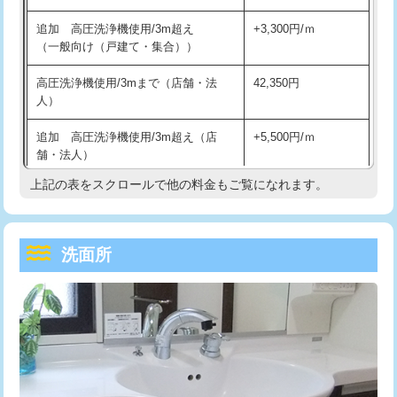
持込商品取付（単水栓）
13,200円
マス交換（深さ50㎝未満）
55,000円
追加 高圧洗浄機使用/3m超え
+3,300円/ｍ
持込商品取付（混合水栓）
16,500円
マス交換（深さ50㎝以上）
66,000円
（一般向け（戸建て・集合））
持込商品取付（浄水器・分岐水栓）
16,500円
コンクリート斫り（厚さ10㎝まで）
27,500円
高圧洗浄機使用/3mまで（店舗・法
42,350円
人）
給水管工事※（ホール加工)
16,500円
コンクリート斫り（厚さ10㎝超え）
38,500円
追加 高圧洗浄機使用/3m超え（店
+5,500円/ｍ
給水管工事※（バンド止め)
3,300円
モルタル補修（厚さ10㎝まで）
27,500円
舗・法人）
給水管工事※（支持金具設置)
5,500円
モルタル補修（厚さ10㎝超え）
38,500円
上記の表をスクロールで他の料金もご覧になれます。
高度高圧洗浄換
現地調査
給水管工事※（保温材使用（バンド止
5,500円
洗面台設置
38,500円
トーラー作業
16,500円
め込み）)
洗面所
追加人工
16,500円
トーラー機使用/3mまで
33,000円
給水管工事※（土の掘削・埋め戻し作
11,000円
業)
廃棄・処分
現場見積
追加トーラー機使用/3m超え
+3,300円
給水管工事※（塩ビ管（VP・HI）使
33,000円
※給水管工事は20mmまでの価格です。
カメラ調査
33,000円
用/3ｍまで)
桝清掃
8,800円
給水管工事※（塩ビ管（VP・HI）使
+8,800円