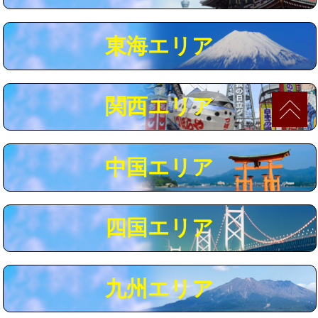
マス交換（深さ50㎝以上）
66,000円
東海エリア
コンクリート斫り（厚さ10㎝まで）
27,500円
コンクリート斫り（厚さ10㎝超え）
38,500円
関西エリア
モルタル補修（厚さ10㎝まで）
27,500円
モルタル補修（厚さ10㎝超え）
38,500円
中国エリア
追加人工
16,500円
廃棄・処分
現場見積
四国エリア
※給水管工事は20mmまでの価格です。
九州エリア