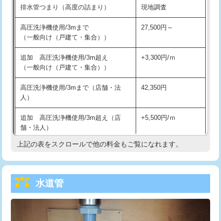
排水管つまり（高度の詰まり）
現地調査
給水管工事※（バンド止め)
3,300円
高圧洗浄機使用/3mまで
27,500円～
（一般向け（戸建て・集合））
給水管工事※（支持金具設置)
5,500円
追加 高圧洗浄機使用/3m超え
+3,300円/ｍ
給水管工事※（保温材使用（バンド止
5,500円
（一般向け（戸建て・集合））
め込み）)
高圧洗浄機使用/3mまで（店舗・法
42,350円
給水管工事※（土の掘削・埋め戻し作
11,000円
人）
業)
追加 高圧洗浄機使用/3m超え（店
+5,500円/ｍ
給水管工事※（塩ビ管（VP・HI）使
33,000円
舗・法人）
用/3ｍまで)
上記の表をスクロールで他の料金もご覧になれます。
高度高圧洗浄換
現地調査
給水管工事※（塩ビ管（VP・HI）使
+8,800円
用（追加）/3ｍ超え)
トーラー作業
16,500円
給水管工事※（ライニング鋼管・銅
44,000円
水道管
トーラー機使用/3mまで
33,000円
管・ポリ管・HT管使用/3ｍまで)
追加トーラー機使用/3m超え
+3,300円
給水管工事※（ライニング鋼管・銅
+8,800円
管・ポリ管・HT管使用/3ｍ超え)