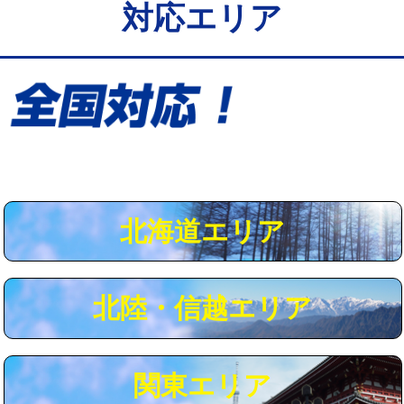
対応エリア
給水管工事※（保温材使用（バンド止
5,500円
め込み）)
給水管工事※（土の掘削・埋め戻し作
11,000円
業)
給水管工事※（塩ビ管（VP・HI）使
33,000円
用/3ｍまで)
給水管工事※（塩ビ管（VP・HI）使
+8,800円
用（追加）/3ｍ超え)
北海道エリア
給水管工事※（ライニング鋼管・銅
44,000円
管・ポリ管・HT管使用/3ｍまで)
北陸・信越エリア
給水管工事※（ライニング鋼管・銅
+8,800円
管・ポリ管・HT管使用/3ｍ超え)
マス交換（土の掘削・埋め戻し作業）
11,000円~
関東エリア
マス交換（深さ50㎝未満）
55,000円