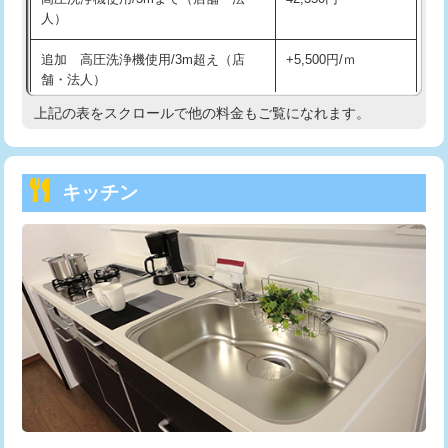
人）
持込商品取付（混合水栓）
16,500円
追加 高圧洗浄機使用/3m超え（店
+5,500円/ｍ
持込商品取付（浄水器・分岐水栓）
16,500円
舗・法人）
持込商品取付（温水洗浄便座）
22,000円
上記の表をスクロールで他の料金もご覧になれます。
高度高圧洗浄換
現地調査
持込商品取付（普通便座⇔温水洗浄便
22,000円
トーラー作業
16,500円
座）
キッチン
トーラー機使用/3mまで
33,000円
給水管工事※（ホール加工)
16,500円
追加トーラー機使用/3m超え
+3,300円
給水管工事※（バンド止め)
3,300円
カメラ調査
33,000円
給水管工事※（支持金具設置)
5,500円
桝清掃
8,800円
給水管工事※（保温材使用（バンド止
5,500円
め込み）)
止水・漏水調査・防水処理・清掃・修
11,000円
理・調整・分解・加工など（軽作業）
給水管工事※（土の掘削・埋め戻し作
11,000円
業)
止水・漏水調査・防水処理・清掃・修
22,000円
理・調整・分解・加工など（中作業）