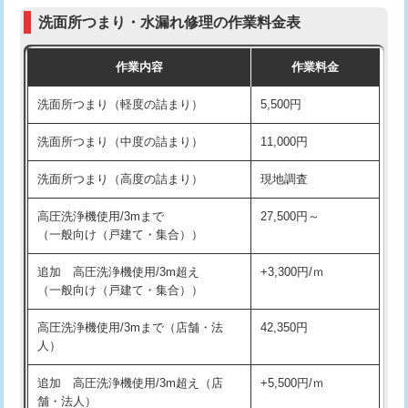
コンクリート斫り（厚さ10㎝まで）
27,500円
（P/S/ポップアップ））
洗面所つまり・水漏れ修理の作業料金表
コンクリート斫り（厚さ10㎝超え）
38,500円
交換・取付（その他部品）
11,000円+材料費
作業内容
作業料金
モルタル補修（厚さ10㎝まで）
27,500円
持込商品取付（単水栓）
13,200円
洗面所つまり（軽度の詰まり）
5,500円
モルタル補修（厚さ10㎝超え）
38,500円
持込商品取付（混合水栓）
16,500円
洗面所つまり（中度の詰まり）
11,000円
洗面台設置
38,500円
持込商品取付（浄水器・分岐水栓）
16,500円
洗面所つまり（高度の詰まり）
現地調査
バスタブ設置
現場見積
給水管工事※（ホール加工)
16,500円
高圧洗浄機使用/3mまで
27,500円～
追加人工
16,500円
（一般向け（戸建て・集合））
給水管工事※（バンド止め)
3,300円
廃棄・処分
現場見積
追加 高圧洗浄機使用/3m超え
+3,300円/ｍ
給水管工事※（支持金具設置)
5,500円
（一般向け（戸建て・集合））
※給水管工事は20mmまでの価格です。
給水管工事※（保温材使用（バンド止
5,500円
高圧洗浄機使用/3mまで（店舗・法
42,350円
め込み）)
人）
給水管工事※（土の掘削・埋め戻し作
11,000円
追加 高圧洗浄機使用/3m超え（店
+5,500円/ｍ
業)
舗・法人）