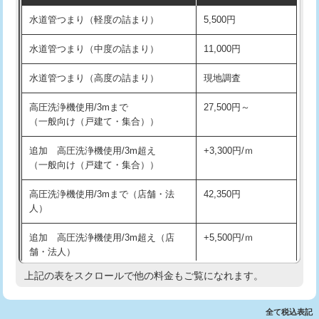
水道管つまり（軽度の詰まり）
5,500円
交換・取付(排水栓・排水トラップ
22,000円+材料費
洗面台設置
38,500円
（P/S/ポップアップ））
水道管つまり（中度の詰まり）
11,000円
化粧台設置
22,000円
交換・取付（その他部品）
11,000円+材料費
水道管つまり（高度の詰まり）
現地調査
追加人工
16,500円
持込商品取付（単水栓）
13,200円
高圧洗浄機使用/3mまで
27,500円～
廃棄・処分
現場見積
（一般向け（戸建て・集合））
持込商品取付（混合水栓）
16,500円
※給水管工事は20mmまでの価格です。
追加 高圧洗浄機使用/3m超え
+3,300円/ｍ
持込商品取付（浄水器・分岐水栓）
16,500円
（一般向け（戸建て・集合））
排水管工事（土の掘削・埋め戻し作
11,000円~
高圧洗浄機使用/3mまで（店舗・法
42,350円
業）
人）
排水管工事（排水管工事/3ｍまで）
55,000円
追加 高圧洗浄機使用/3m超え（店
+5,500円/ｍ
舗・法人）
排水管工事（追加 排水管工事/3ｍ超
+11,000円
え）
上記の表をスクロールで他の料金もご覧になれます。
高度高圧洗浄換
現地調査
マス交換（土の掘削・埋め戻し作業）
11,000円~
トーラー作業
16,500円
全て税込表記