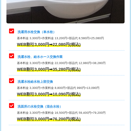
用（追加）/3ｍ超え)
止水・漏水調査・防水処理・清掃・修
11,000円
理・調整・分解・加工など（軽作業）
給水管工事※（ライニング鋼管・銅
44,000円
管・ポリ管・HT管使用/3ｍまで)
止水・漏水調査・防水処理・清掃・修
22,000円
理・調整・分解・加工など（中作業）
給水管工事※（ライニング鋼管・銅
+8,800円
洗濯用水栓交換（単水栓）
管・ポリ管・HT管使用/3ｍ超え)
基本料金 3,300円+作業料金 13,200円+部品代 8,580円=25,080円
止水・漏水調査・防水処理・清掃・修
33,000円
WEB割引3,000円➡22,080円(税込)
理・調整・分解・加工など（重作業）
排水管工事（土の掘削・埋め戻し作
11,000円~
業）
洗濯水栓、給水ホース交換作業
キッチンタンク脱着
16,500円
基本料金 3,300円+作業料金 22,000円+部品代 12,980円=38,280円
排水管工事（排水管工事/3ｍまで）
55,000円
WEB割引3,000円➡35,280円(税込)
その他部品の脱着
8,800円～
排水管工事（追加 排水管工事/3ｍ超
+11,000円
交換・取付（タンク）
22,000円+材料費
洗濯水栓給水栓上部交換
え）
基本料金 3,300円+作業料金 8,800円+部品代 990円=13,090円
交換・取付(単水栓（壁付・デッキ
13,200円+材料費
WEB割引3,000円➡10,090円(税込)
マス交換（土の掘削・埋め戻し作業）
11,000円~
式）)
洗面所の水栓交換（混合水栓）
マス交換（深さ50㎝未満）
55,000円
交換・取付(混合水栓（壁付・デッキ
16,500円+材料費
基本料金 3,300円+作業料金 16,500円+部品代 59,400円=79,200円
式・ワンホール）)
WEB割引3,000円➡76,200円(税込)
マス交換（深さ50㎝以上）
66,000円
交換・取付(排水栓・排水トラップ
22,000円+材料費