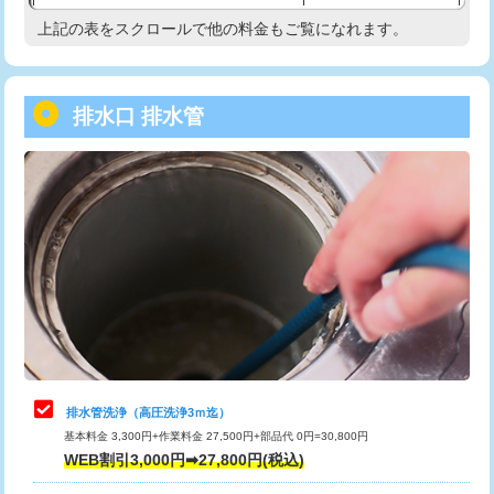
給水管工事※（塩ビ管（VP・HI）使
33,000円
上記の表をスクロールで他の料金もご覧になれます。
高度高圧洗浄換
現地調査
用/3ｍまで)
トーラー作業
16,500円
給水管工事※（塩ビ管（VP・HI）使
+8,800円
用（追加）/3ｍ超え)
排水口 排水管
トーラー機使用/3mまで
33,000円
給水管工事※（ライニング鋼管・銅
44,000円
追加トーラー機使用/3m超え
+3,300円
管・ポリ管・HT管使用/3ｍまで)
カメラ調査
33,000円
給水管工事※（ライニング鋼管・銅
+8,800円
管・ポリ管・HT管使用/3ｍ超え)
桝清掃
8,800円
排水管工事（土の掘削・埋め戻し作
11,000円~
止水・漏水調査・防水処理・清掃・修
11,000円
業）
理・調整・分解・加工など（軽作業）
排水管工事（排水管工事/3ｍまで）
55,000円
止水・漏水調査・防水処理・清掃・修
22,000円
理・調整・分解・加工など（中作業）
排水管工事（追加 排水管工事/3ｍ超
+11,000円
排水管洗浄（高圧洗浄3ｍ迄）
え）
基本料金 3,300円+作業料金 27,500円+部品代 0円=30,800円
止水・漏水調査・防水処理・清掃・修
33,000円
WEB割引3,000円➡27,800円(税込)
理・調整・分解・加工など（重作業）
マス交換（土の掘削・埋め戻し作業）
11,000円~