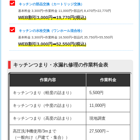
給水管工事※（塩ビ管（VP・HI）使
33,000円
キッチンの部品交換（カートリッジ交換）
用/3ｍまで)
基本料金 3,300円+作業料金 11,000円+部品代 8,470円=22,770円
止水・漏水調査・防水処理・清掃・修
33,000円
WEB割引3,000円➡19,770円(税込)
理・調整・分解・加工など（重作業）
給水管工事※（塩ビ管（VP・HI）使
+8,800円
用（追加）/3ｍ超え)
キッチンの水栓交換（ワンホール混合栓）
お風呂タンク脱着
16,500円
基本料金 3,300円+作業料金 16,500円+部品代 35,750円=55,550円
給水管工事※（ライニング鋼管・銅
44,000円
WEB割引3,000円➡52,550円(税込)
その他部品の脱着
8,800円～
管・ポリ管・HT管使用/3ｍまで)
交換・取付（タンク）
22,000円+材料費
給水管工事※（ライニング鋼管・銅
+8,800円
管・ポリ管・HT管使用/3ｍ超え)
キッチンつまり・水漏れ修理の作業料金表
交換・取付(単水栓（壁付・デッキ
13,200円+材料費
式）)
排水管工事（土の掘削・埋め戻し作
11,000円~
作業内容
作業料金
業）
交換・取付(混合水栓（壁付・デッキ
16,500円+材料費
キッチンつまり（軽度の詰まり）
5,500円
式・ワンホール）)
排水管工事（排水管工事/3ｍまで）
55,000円
キッチンつまり（中度の詰まり）
11,000円
交換・取付(排水栓・排水トラップ
22,000円+材料費
排水管工事（追加 排水管工事/3ｍ超
+11,000円
（P/S/ポップアップ））
え）
キッチンつまり（高度の詰まり）
現地調査
交換・取付（その他部品）
11,000円+材料費
マス交換（土の掘削・埋め戻し作業）
11,000円~
高圧洗浄機使用/3mまで
27,500円～
（一般向け（戸建て・集合））