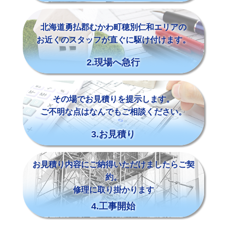
北海道勇払郡むかわ町穂別仁和エリアの
お近くのスタッフが直ぐに駆け付けます。
2.現場へ急行
その場でお見積りを提示します。
ご不明な点はなんでもご相談ください。
3.お見積り
お見積り内容にご納得いただけましたらご契
約。
修理に取り掛かります
4.工事開始