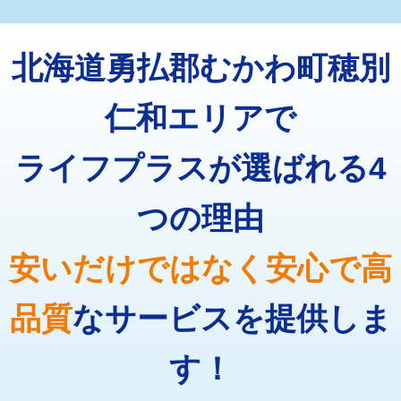
マス交換（深さ50㎝未満）
55,000円
トーラー機使用/3mまで
33,000円
マス交換（深さ50㎝以上）
66,000円
北海道勇払郡むかわ町穂別
追加トーラー機使用/3m超え
+3,300円
コンクリート斫り（厚さ10㎝まで）
27,500円
カメラ調査
33,000円
仁和エリアで
コンクリート斫り（厚さ10㎝超え）
38,500円
桝清掃
8,800円
ライフプラスが選ばれる4
モルタル補修（厚さ10㎝まで）
27,500円
止水・漏水調査・防水処理・清掃・修
11,000円
理・調整・分解・加工など（軽作業）
モルタル補修（厚さ10㎝超え）
38,500円
つの理由
止水・漏水調査・防水処理・清掃・修
22,000円
追加人工
16,500円
理・調整・分解・加工など（中作業）
安いだけではなく安心で高
廃棄・処分
現場見積
止水・漏水調査・防水処理・清掃・修
33,000円
理・調整・分解・加工など（重作業）
品質
なサービスを提供しま
その他部品の脱着
8,800円～
す！
交換・取付（タンク）
22,000円+材料費