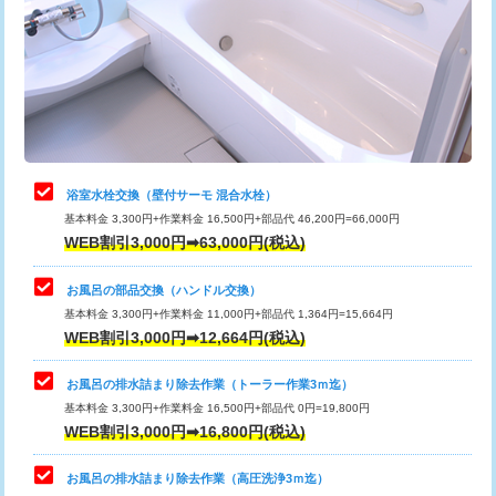
桝清掃
8,800円
止水・漏水調査・防水処理・清掃・修
11,000円
理・調整・分解・加工など（軽作業）
止水・漏水調査・防水処理・清掃・修
22,000円
理・調整・分解・加工など（中作業）
浴室水栓交換（壁付サーモ 混合水栓）
基本料金 3,300円+作業料金 16,500円+部品代 46,200円=66,000円
止水・漏水調査・防水処理・清掃・修
33,000円
WEB割引3,000円➡63,000円(税込)
理・調整・分解・加工など（重作業）
お風呂の部品交換（ハンドル交換）
トイレタンク脱着
16,500円
基本料金 3,300円+作業料金 11,000円+部品代 1,364円=15,664円
WEB割引3,000円➡12,664円(税込)
トイレ便器脱着
16,500円
タンクレストイレ脱着
33,000円
お風呂の排水詰まり除去作業（トーラー作業3ｍ迄）
基本料金 3,300円+作業料金 16,500円+部品代 0円=19,800円
小便器トイレ脱着
現地見積
WEB割引3,000円➡16,800円(税込)
その他部品の脱着
8,800円～
お風呂の排水詰まり除去作業（高圧洗浄3ｍ迄）