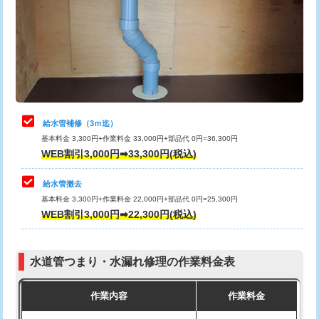
排水管工事（土の掘削・埋め戻し作
11,000円~
桝清掃
8,800円
業）
止水・漏水調査・防水処理・清掃・修
11,000円
排水管工事（排水管工事/3ｍまで）
55,000円
理・調整・分解・加工など（軽作業）
排水管工事（追加 排水管工事/3ｍ超
+11,000円
止水・漏水調査・防水処理・清掃・修
22,000円
え）
理・調整・分解・加工など（中作業）
給水管補修（3ｍ迄）
マス交換（土の掘削・埋め戻し作業）
11,000円~
基本料金 3,300円+作業料金 33,000円+部品代 0円=36,300円
止水・漏水調査・防水処理・清掃・修
33,000円
WEB割引3,000円➡33,300円(税込)
理・調整・分解・加工など（重作業）
マス交換（深さ50㎝未満）
55,000円
給水管撤去
その他部品の脱着
8,800円～
マス交換（深さ50㎝以上）
66,000円
基本料金 3,300円+作業料金 22,000円+部品代 0円=25,300円
WEB割引3,000円➡22,300円(税込)
交換・取付（タンク）
22,000円+材料費
コンクリート斫り（厚さ10㎝まで）
27,500円
交換・取付(単水栓（壁付・デッキ
13,200円+材料費
コンクリート斫り（厚さ10㎝超え）
38,500円
式）)
水道管つまり・水漏れ修理の作業料金表
モルタル補修（厚さ10㎝まで）
27,500円
交換・取付(混合水栓（壁付・デッキ
16,500円+材料費
作業内容
作業料金
式・ワンホール）)
モルタル補修（厚さ10㎝超え）
38,500円