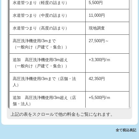
水道管つまり（軽度の詰まり）
5,500円
交換・取付(排水栓・排水トラップ
22,000円+材料費
洗面台設置
38,500円
（P/S/ポップアップ））
水道管つまり（中度の詰まり）
11,000円
化粧台設置
22,000円
交換・取付（その他部品）
11,000円+材料費
水道管つまり（高度の詰まり）
現地調査
追加人工
16,500円
持込商品取付（単水栓）
13,200円
高圧洗浄機使用/3mまで
27,500円～
廃棄・処分
現場見積
（一般向け（戸建て・集合））
持込商品取付（混合水栓）
16,500円
※給水管工事は20mmまでの価格です。
追加 高圧洗浄機使用/3m超え
+3,300円/ｍ
持込商品取付（浄水器・分岐水栓）
16,500円
（一般向け（戸建て・集合））
排水管工事（土の掘削・埋め戻し作
11,000円~
高圧洗浄機使用/3mまで（店舗・法
42,350円
業）
人）
排水管工事（排水管工事/3ｍまで）
55,000円
追加 高圧洗浄機使用/3m超え（店
+5,500円/ｍ
舗・法人）
排水管工事（追加 排水管工事/3ｍ超
+11,000円
え）
上記の表をスクロールで他の料金もご覧になれます。
高度高圧洗浄換
現地調査
マス交換（土の掘削・埋め戻し作業）
11,000円~
トーラー作業
16,500円
全て税込表記
マス交換（深さ50㎝未満）
55,000円