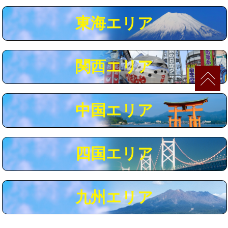
マス交換（深さ50㎝以上）
66,000円
東海エリア
コンクリート斫り（厚さ10㎝まで）
27,500円
コンクリート斫り（厚さ10㎝超え）
38,500円
関西エリア
モルタル補修（厚さ10㎝まで）
27,500円
モルタル補修（厚さ10㎝超え）
38,500円
中国エリア
追加人工
16,500円
廃棄・処分
現場見積
四国エリア
※給水管工事は20mmまでの価格です。
九州エリア