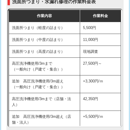
洗面所つまり・水漏れ修理の作業料金表
コンクリート斫り（厚さ10㎝超え）
38,500円
交換・取付（その他部品）
11,000円+材料費
作業内容
作業料金
モルタル補修（厚さ10㎝まで）
27,500円
持込商品取付（単水栓）
13,200円
洗面所つまり（軽度の詰まり）
5,500円
モルタル補修（厚さ10㎝超え）
38,500円
持込商品取付（混合水栓）
16,500円
洗面所つまり（中度の詰まり）
11,000円
洗面台設置
38,500円
持込商品取付（浄水器・分岐水栓）
16,500円
洗面所つまり（高度の詰まり）
現地調査
バスタブ設置
現場見積
給水管工事※（ホール加工)
16,500円
高圧洗浄機使用/3mまで
27,500円～
追加人工
16,500円
（一般向け（戸建て・集合））
給水管工事※（バンド止め)
3,300円
廃棄・処分
現場見積
追加 高圧洗浄機使用/3m超え
+3,300円/ｍ
給水管工事※（支持金具設置)
5,500円
（一般向け（戸建て・集合））
※給水管工事は20mmまでの価格です。
給水管工事※（保温材使用（バンド止
5,500円
高圧洗浄機使用/3mまで（店舗・法
42,350円
め込み）)
人）
給水管工事※（土の掘削・埋め戻し作
11,000円
追加 高圧洗浄機使用/3m超え（店
+5,500円/ｍ
業)
舗・法人）
給水管工事※（塩ビ管（VP・HI）使
33,000円