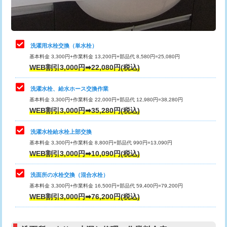
理・調整・分解・加工など（軽作業）
給水管工事※（ライニング鋼管・銅
44,000円
管・ポリ管・HT管使用/3ｍまで)
止水・漏水調査・防水処理・清掃・修
22,000円
理・調整・分解・加工など（中作業）
給水管工事※（ライニング鋼管・銅
+8,800円
洗濯用水栓交換（単水栓）
管・ポリ管・HT管使用/3ｍ超え)
基本料金 3,300円+作業料金 13,200円+部品代 8,580円=25,080円
止水・漏水調査・防水処理・清掃・修
33,000円
WEB割引3,000円➡22,080円(税込)
理・調整・分解・加工など（重作業）
排水管工事（土の掘削・埋め戻し作
11,000円~
業）
洗濯水栓、給水ホース交換作業
キッチンタンク脱着
16,500円
基本料金 3,300円+作業料金 22,000円+部品代 12,980円=38,280円
排水管工事（排水管工事/3ｍまで）
55,000円
WEB割引3,000円➡35,280円(税込)
その他部品の脱着
8,800円～
排水管工事（追加 排水管工事/3ｍ超
+11,000円
交換・取付（タンク）
22,000円+材料費
洗濯水栓給水栓上部交換
え）
基本料金 3,300円+作業料金 8,800円+部品代 990円=13,090円
交換・取付(単水栓（壁付・デッキ
13,200円+材料費
WEB割引3,000円➡10,090円(税込)
マス交換（土の掘削・埋め戻し作業）
11,000円~
式）)
洗面所の水栓交換（混合水栓）
マス交換（深さ50㎝未満）
55,000円
交換・取付(混合水栓（壁付・デッキ
16,500円+材料費
基本料金 3,300円+作業料金 16,500円+部品代 59,400円=79,200円
式・ワンホール）)
WEB割引3,000円➡76,200円(税込)
マス交換（深さ50㎝以上）
66,000円
交換・取付(排水栓・排水トラップ
22,000円+材料費
コンクリート斫り（厚さ10㎝まで）
27,500円
（P/S/ポップアップ））