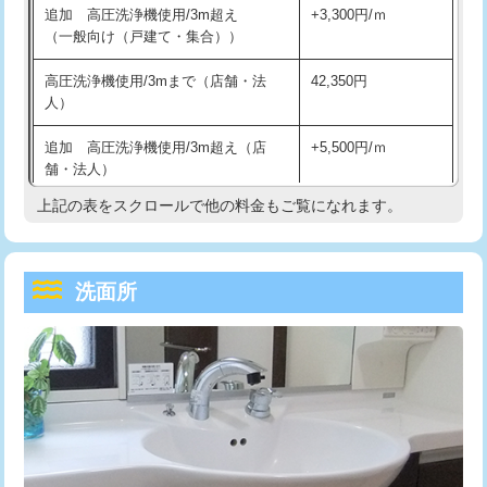
追加 高圧洗浄機使用/3m超え
+3,300円/ｍ
持込商品取付（混合水栓）
16,500円
マス交換（深さ50㎝以上）
66,000円
（一般向け（戸建て・集合））
持込商品取付（浄水器・分岐水栓）
16,500円
コンクリート斫り（厚さ10㎝まで）
27,500円
高圧洗浄機使用/3mまで（店舗・法
42,350円
人）
給水管工事※（ホール加工)
16,500円
コンクリート斫り（厚さ10㎝超え）
38,500円
追加 高圧洗浄機使用/3m超え（店
+5,500円/ｍ
給水管工事※（バンド止め)
3,300円
モルタル補修（厚さ10㎝まで）
27,500円
舗・法人）
給水管工事※（支持金具設置)
5,500円
モルタル補修（厚さ10㎝超え）
38,500円
上記の表をスクロールで他の料金もご覧になれます。
高度高圧洗浄換
現地調査
給水管工事※（保温材使用（バンド止
5,500円
洗面台設置
38,500円
トーラー作業
16,500円
め込み）)
洗面所
追加人工
16,500円
トーラー機使用/3mまで
33,000円
給水管工事※（土の掘削・埋め戻し作
11,000円
業)
廃棄・処分
現場見積
追加トーラー機使用/3m超え
+3,300円
給水管工事※（塩ビ管（VP・HI）使
33,000円
※給水管工事は20mmまでの価格です。
カメラ調査
33,000円
用/3ｍまで)
桝清掃
8,800円
給水管工事※（塩ビ管（VP・HI）使
+8,800円
用（追加）/3ｍ超え)
止水・漏水調査・防水処理・清掃・修
11,000円