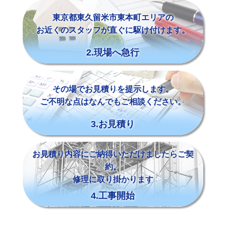
東京都東久留米市東本町エリアの
お近くのスタッフが直ぐに駆け付けます。
2.現場へ急行
その場でお見積りを提示します。
ご不明な点はなんでもご相談ください。
3.お見積り
お見積り内容にご納得いただけましたらご契
約。
修理に取り掛かります
4.工事開始