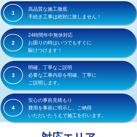
式）)
高品質な施工徹底
1
交換・取付(混合水栓（壁付・デッキ
16,500円+材料費
手続き工事は絶対に致しません！
式・ワンホール）)
交換・取付(排水栓・排水トラップ
22,000円+材料費
24時間年中無休対応
（P/S/ポップアップ））
2
お困りの時はいつでもすぐに
駆けつけます！
交換・取付（その他部品）
11,000円+材料費
持込商品取付（単水栓）
13,200円
明確、丁寧なご説明
3
必要な工事内容を明確、丁寧に
持込商品取付（混合水栓）
16,500円
ご説明します。
持込商品取付（浄水器・分岐水栓）
16,500円
安心の事前見積もり
給水管工事※（ホール加工)
16,500円
4
費用を事前に明示し、ご納得
いただいたうえで施工を行います。
給水管工事※（バンド止め)
3,300円
給水管工事※（支持金具設置)
5,500円