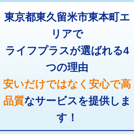
トーラー機使用/3mまで
33,000円
マス交換（深さ50㎝以上）
66,000円
東京都東久留米市東本町エ
追加トーラー機使用/3m超え
+3,300円
コンクリート斫り（厚さ10㎝まで）
27,500円
カメラ調査
33,000円
リアで
コンクリート斫り（厚さ10㎝超え）
38,500円
桝清掃
8,800円
ライフプラスが選ばれる4
モルタル補修（厚さ10㎝まで）
27,500円
止水・漏水調査・防水処理・清掃・修
11,000円
理・調整・分解・加工など（軽作業）
モルタル補修（厚さ10㎝超え）
38,500円
つの理由
止水・漏水調査・防水処理・清掃・修
22,000円
追加人工
16,500円
理・調整・分解・加工など（中作業）
安いだけではなく安心で高
廃棄・処分
現場見積
止水・漏水調査・防水処理・清掃・修
33,000円
理・調整・分解・加工など（重作業）
品質
なサービスを提供しま
その他部品の脱着
8,800円～
す！
交換・取付（タンク）
22,000円+材料費
交換・取付(単水栓（壁付・デッキ
13,200円+材料費