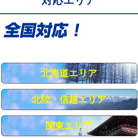
対応エリア
給水管工事※（保温材使用（バンド止
5,500円
め込み）)
給水管工事※（土の掘削・埋め戻し作
11,000円
業)
給水管工事※（塩ビ管（VP・HI）使
33,000円
用/3ｍまで)
給水管工事※（塩ビ管（VP・HI）使
+8,800円
用（追加）/3ｍ超え)
北海道エリア
給水管工事※（ライニング鋼管・銅
44,000円
管・ポリ管・HT管使用/3ｍまで)
北陸・信越エリア
給水管工事※（ライニング鋼管・銅
+8,800円
管・ポリ管・HT管使用/3ｍ超え)
マス交換（土の掘削・埋め戻し作業）
11,000円~
関東エリア
マス交換（深さ50㎝未満）
55,000円