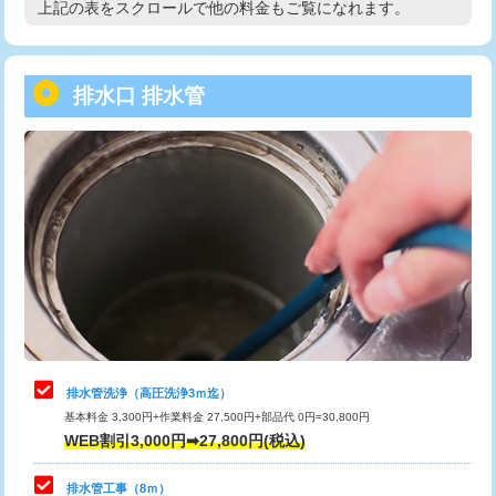
上記の表をスクロールで他の料金もご覧になれます。
高度高圧洗浄換
現地調査
用/3ｍまで)
トーラー作業
16,500円
給水管工事※（塩ビ管（VP・HI）使
+8,800円
用（追加）/3ｍ超え)
排水口 排水管
トーラー機使用/3mまで
33,000円
給水管工事※（ライニング鋼管・銅
44,000円
追加トーラー機使用/3m超え
+3,300円
管・ポリ管・HT管使用/3ｍまで)
カメラ調査
33,000円
給水管工事※（ライニング鋼管・銅
+8,800円
管・ポリ管・HT管使用/3ｍ超え)
桝清掃
8,800円
排水管工事（土の掘削・埋め戻し作
11,000円~
止水・漏水調査・防水処理・清掃・修
11,000円
業）
理・調整・分解・加工など（軽作業）
排水管工事（排水管工事/3ｍまで）
55,000円
止水・漏水調査・防水処理・清掃・修
22,000円
理・調整・分解・加工など（中作業）
排水管工事（追加 排水管工事/3ｍ超
+11,000円
排水管洗浄（高圧洗浄3ｍ迄）
え）
基本料金 3,300円+作業料金 27,500円+部品代 0円=30,800円
止水・漏水調査・防水処理・清掃・修
33,000円
WEB割引3,000円➡27,800円(税込)
理・調整・分解・加工など（重作業）
マス交換（土の掘削・埋め戻し作業）
11,000円~
排水管工事（8ｍ）
その他部品の脱着
8,800円～
マス交換（深さ50㎝未満）
55,000円