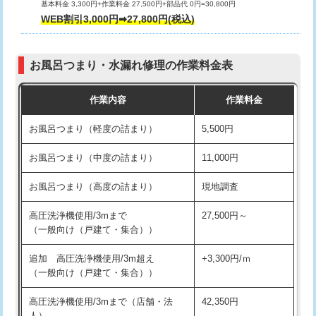
基本料金 3,300円+作業料金 27,500円+部品代 0円=30,800円
交換・取付（タンク）
22,000円+材料費
WEB割引3,000円➡27,800円(税込)
交換・取付（便器）
22,000円+材料費
お風呂つまり・水漏れ修理の作業料金表
交換・取付（普通便座）
11,000円+材料費
作業内容
作業料金
交換・取付（温水洗浄便座）
16,500円+材料費
お風呂つまり（軽度の詰まり）
5,500円
交換・取付(単水栓（壁付・デッキ
13,200円+材料費
式）)
お風呂つまり（中度の詰まり）
11,000円
交換・取付(混合水栓（壁付・デッキ
16,500円+材料費
お風呂つまり（高度の詰まり）
現地調査
式・ワンホール）)
高圧洗浄機使用/3mまで
27,500円～
交換・取付(排水栓・排水トラップ
22,000円+材料費
（一般向け（戸建て・集合））
（P/S/ポップアップ））
追加 高圧洗浄機使用/3m超え
+3,300円/ｍ
交換・取付（その他部品）
11,000円+材料費
（一般向け（戸建て・集合））
持込商品取付（単水栓）
13,200円
高圧洗浄機使用/3mまで（店舗・法
42,350円
人）