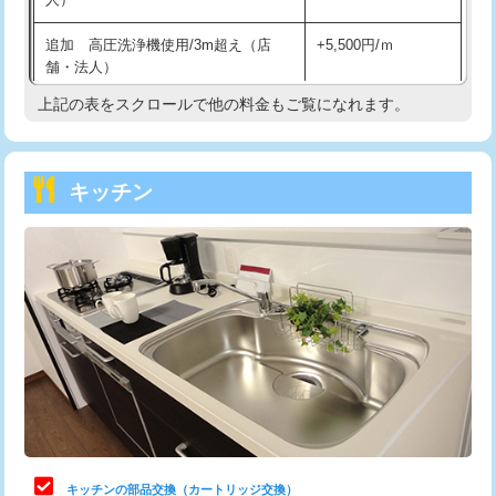
持込商品取付（混合水栓）
16,500円
追加 高圧洗浄機使用/3m超え（店
+5,500円/ｍ
持込商品取付（浄水器・分岐水栓）
16,500円
舗・法人）
持込商品取付（温水洗浄便座）
22,000円
上記の表をスクロールで他の料金もご覧になれます。
高度高圧洗浄換
現地調査
持込商品取付（普通便座⇔温水洗浄便
22,000円
トーラー作業
16,500円
座）
キッチン
トーラー機使用/3mまで
33,000円
給水管工事※（ホール加工)
16,500円
追加トーラー機使用/3m超え
+3,300円
給水管工事※（バンド止め)
3,300円
カメラ調査
33,000円
給水管工事※（支持金具設置)
5,500円
桝清掃
8,800円
給水管工事※（保温材使用（バンド止
5,500円
め込み）)
止水・漏水調査・防水処理・清掃・修
11,000円
理・調整・分解・加工など（軽作業）
給水管工事※（土の掘削・埋め戻し作
11,000円
業)
止水・漏水調査・防水処理・清掃・修
22,000円
理・調整・分解・加工など（中作業）
給水管工事※（塩ビ管（VP・HI）使
33,000円
キッチンの部品交換（カートリッジ交換）