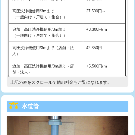
給水管工事※（バンド止め)
3,300円
高圧洗浄機使用/3mまで
27,500円～
（一般向け（戸建て・集合））
給水管工事※（支持金具設置)
5,500円
追加 高圧洗浄機使用/3m超え
+3,300円/ｍ
給水管工事※（保温材使用（バンド止
5,500円
（一般向け（戸建て・集合））
め込み）)
高圧洗浄機使用/3mまで（店舗・法
42,350円
給水管工事※（土の掘削・埋め戻し作
11,000円
人）
業)
追加 高圧洗浄機使用/3m超え（店
+5,500円/ｍ
給水管工事※（塩ビ管（VP・HI）使
33,000円
舗・法人）
用/3ｍまで)
上記の表をスクロールで他の料金もご覧になれます。
高度高圧洗浄換
現地調査
給水管工事※（塩ビ管（VP・HI）使
+8,800円
用（追加）/3ｍ超え)
トーラー作業
16,500円
給水管工事※（ライニング鋼管・銅
44,000円
水道管
トーラー機使用/3mまで
33,000円
管・ポリ管・HT管使用/3ｍまで)
追加トーラー機使用/3m超え
+3,300円
給水管工事※（ライニング鋼管・銅
+8,800円
管・ポリ管・HT管使用/3ｍ超え)
カメラ調査
33,000円