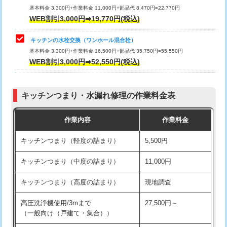
用/3ｍまで)
基本料金 3,300円+作業料金 11,000円+部品代 8,470円=22,770円
止水・漏水調査・防水処理・清掃・修
33,000円
WEB割引3,000円➡19,770円(税込)
理・調整・分解・加工など（重作業）
給水管工事※（塩ビ管（VP・HI）使
+8,800円
用（追加）/3ｍ超え)
キッチンの水栓交換（ワンホール混合栓）
お風呂タンク脱着
16,500円
基本料金 3,300円+作業料金 16,500円+部品代 35,750円=55,550円
給水管工事※（ライニング鋼管・銅
44,000円
WEB割引3,000円➡52,550円(税込)
その他部品の脱着
8,800円～
管・ポリ管・HT管使用/3ｍまで)
交換・取付（タンク）
22,000円+材料費
給水管工事※（ライニング鋼管・銅
+8,800円
管・ポリ管・HT管使用/3ｍ超え)
キッチンつまり・水漏れ修理の作業料金表
交換・取付(単水栓（壁付・デッキ
13,200円+材料費
式）)
排水管工事（土の掘削・埋め戻し作
11,000円~
作業内容
作業料金
業）
交換・取付(混合水栓（壁付・デッキ
16,500円+材料費
キッチンつまり（軽度の詰まり）
5,500円
式・ワンホール）)
排水管工事（排水管工事/3ｍまで）
55,000円
キッチンつまり（中度の詰まり）
11,000円
交換・取付(排水栓・排水トラップ
22,000円+材料費
排水管工事（追加 排水管工事/3ｍ超
+11,000円
（P/S/ポップアップ））
え）
キッチンつまり（高度の詰まり）
現地調査
交換・取付（その他部品）
11,000円+材料費
マス交換（土の掘削・埋め戻し作業）
11,000円~
高圧洗浄機使用/3mまで
27,500円～
（一般向け（戸建て・集合））
持込商品取付（単水栓）
13,200円
マス交換（深さ50㎝未満）
55,000円