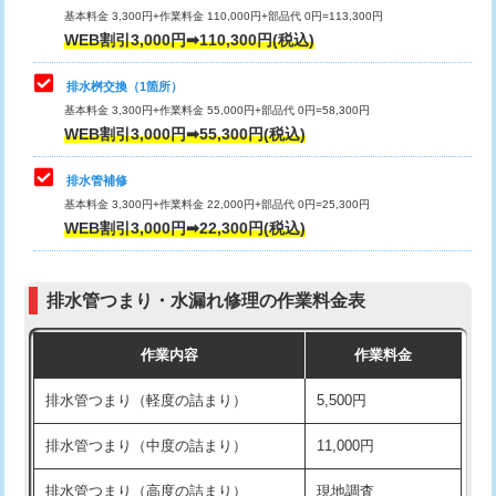
基本料金 3,300円+作業料金 110,000円+部品代 0円=113,300円
WEB割引3,000円➡110,300円(税込)
交換・取付（タンク）
22,000円+材料費
マス交換（深さ50㎝以上）
66,000円
交換・取付(単水栓（壁付・デッキ
13,200円+材料費
コンクリート斫り（厚さ10㎝まで）
27,500円
排水桝交換（1箇所）
式）)
基本料金 3,300円+作業料金 55,000円+部品代 0円=58,300円
コンクリート斫り（厚さ10㎝超え）
38,500円
WEB割引3,000円➡55,300円(税込)
交換・取付(混合水栓（壁付・デッキ
16,500円+材料費
式・ワンホール）)
モルタル補修（厚さ10㎝まで）
27,500円
排水管補修
基本料金 3,300円+作業料金 22,000円+部品代 0円=25,300円
交換・取付(排水栓・排水トラップ
22,000円+材料費
モルタル補修（厚さ10㎝超え）
38,500円
WEB割引3,000円➡22,300円(税込)
（P/S/ポップアップ））
台所シンク・作業台設置
現場見積
交換・取付（その他部品）
11,000円+材料費
排水管つまり・水漏れ修理の作業料金表
追加人工
16,500円
持込商品取付（単水栓）
13,200円
作業内容
作業料金
廃棄・処分
現場見積
持込商品取付（混合水栓）
16,500円
排水管つまり（軽度の詰まり）
5,500円
※給水管工事は20mmまでの価格です。
持込商品取付（浄水器・分岐水栓）
16,500円
排水管つまり（中度の詰まり）
11,000円
給水管工事※（ホール加工)
16,500円
排水管つまり（高度の詰まり）
現地調査