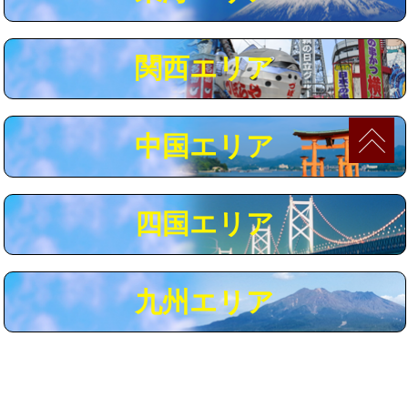
マス交換（深さ50㎝以上）
66,000円
コンクリート斫り（厚さ10㎝まで）
27,500円
関西エリア
コンクリート斫り（厚さ10㎝超え）
38,500円
モルタル補修（厚さ10㎝まで）
27,500円
中国エリア
モルタル補修（厚さ10㎝超え）
38,500円
追加人工
16,500円
四国エリア
廃棄・処分
現場見積
※給水管工事は20mmまでの価格です。
九州エリア