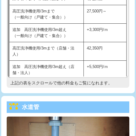
給水管工事※（バンド止め)
3,300円
高圧洗浄機使用/3mまで
27,500円～
（一般向け（戸建て・集合））
給水管工事※（支持金具設置)
5,500円
追加 高圧洗浄機使用/3m超え
+3,300円/ｍ
給水管工事※（保温材使用（バンド止
5,500円
（一般向け（戸建て・集合））
め込み）)
高圧洗浄機使用/3mまで（店舗・法
42,350円
給水管工事※（土の掘削・埋め戻し作
11,000円
人）
業)
追加 高圧洗浄機使用/3m超え（店
+5,500円/ｍ
給水管工事※（塩ビ管（VP・HI）使
33,000円
舗・法人）
用/3ｍまで)
上記の表をスクロールで他の料金もご覧になれます。
高度高圧洗浄換
現地調査
給水管工事※（塩ビ管（VP・HI）使
+8,800円
用（追加）/3ｍ超え)
トーラー作業
16,500円
給水管工事※（ライニング鋼管・銅
44,000円
水道管
トーラー機使用/3mまで
33,000円
管・ポリ管・HT管使用/3ｍまで)
追加トーラー機使用/3m超え
+3,300円
給水管工事※（ライニング鋼管・銅
+8,800円
管・ポリ管・HT管使用/3ｍ超え)
カメラ調査
33,000円