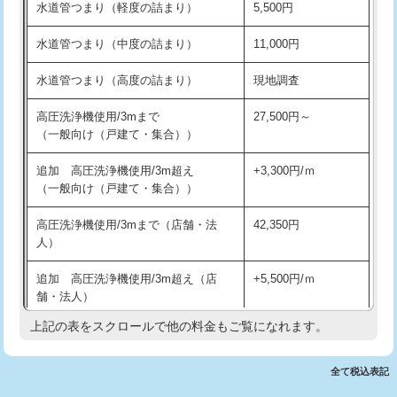
水道管つまり（軽度の詰まり）
5,500円
交換・取付(排水栓・排水トラップ
22,000円+材料費
洗面台設置
38,500円
（P/S/ポップアップ））
水道管つまり（中度の詰まり）
11,000円
化粧台設置
22,000円
交換・取付（その他部品）
11,000円+材料費
水道管つまり（高度の詰まり）
現地調査
追加人工
16,500円
持込商品取付（単水栓）
13,200円
高圧洗浄機使用/3mまで
27,500円～
廃棄・処分
現場見積
（一般向け（戸建て・集合））
持込商品取付（混合水栓）
16,500円
※給水管工事は20mmまでの価格です。
追加 高圧洗浄機使用/3m超え
+3,300円/ｍ
持込商品取付（浄水器・分岐水栓）
16,500円
（一般向け（戸建て・集合））
排水管工事（土の掘削・埋め戻し作
11,000円~
高圧洗浄機使用/3mまで（店舗・法
42,350円
業）
人）
排水管工事（排水管工事/3ｍまで）
55,000円
追加 高圧洗浄機使用/3m超え（店
+5,500円/ｍ
舗・法人）
排水管工事（追加 排水管工事/3ｍ超
+11,000円
え）
上記の表をスクロールで他の料金もご覧になれます。
高度高圧洗浄換
現地調査
マス交換（土の掘削・埋め戻し作業）
11,000円~
トーラー作業
16,500円
全て税込表記
マス交換（深さ50㎝未満）
55,000円