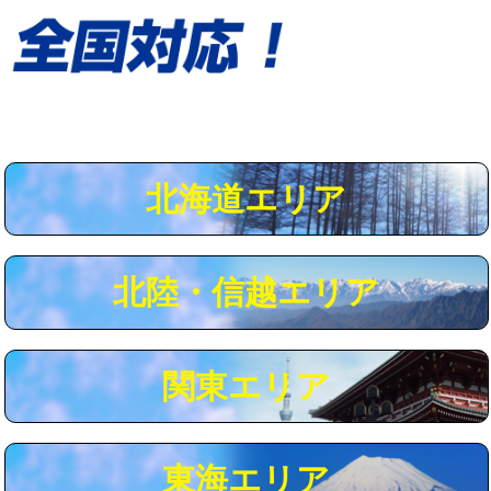
給水管工事※（保温材使用（バンド止
5,500円
め込み）)
給水管工事※（土の掘削・埋め戻し作
11,000円
業)
給水管工事※（塩ビ管（VP・HI）使
33,000円
用/3ｍまで)
北海道エリア
給水管工事※（塩ビ管（VP・HI）使
+8,800円
用（追加）/3ｍ超え)
給水管工事※（ライニング鋼管・銅
44,000円
北陸・信越エリア
管・ポリ管・HT管使用/3ｍまで)
給水管工事※（ライニング鋼管・銅
+8,800円
管・ポリ管・HT管使用/3ｍ超え)
関東エリア
マス交換（土の掘削・埋め戻し作業）
11,000円~
マス交換（深さ50㎝未満）
55,000円
東海エリア