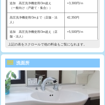
追加 高圧洗浄機使用/3m超え
+3,300円/ｍ
持込商品取付（混合水栓）
16,500円
マス交換（深さ50㎝以上）
66,000円
（一般向け（戸建て・集合））
持込商品取付（浄水器・分岐水栓）
16,500円
コンクリート斫り（厚さ10㎝まで）
27,500円
高圧洗浄機使用/3mまで（店舗・法
42,350円
人）
給水管工事※（ホール加工)
16,500円
コンクリート斫り（厚さ10㎝超え）
38,500円
追加 高圧洗浄機使用/3m超え（店
+5,500円/ｍ
給水管工事※（バンド止め)
3,300円
モルタル補修（厚さ10㎝まで）
27,500円
舗・法人）
給水管工事※（支持金具設置)
5,500円
モルタル補修（厚さ10㎝超え）
38,500円
上記の表をスクロールで他の料金もご覧になれます。
高度高圧洗浄換
現地調査
給水管工事※（保温材使用（バンド止
5,500円
洗面台設置
38,500円
トーラー作業
16,500円
め込み）)
洗面所
追加人工
16,500円
トーラー機使用/3mまで
33,000円
給水管工事※（土の掘削・埋め戻し作
11,000円
業)
廃棄・処分
現場見積
追加トーラー機使用/3m超え
+3,300円
給水管工事※（塩ビ管（VP・HI）使
33,000円
※給水管工事は20mmまでの価格です。
カメラ調査
33,000円
用/3ｍまで)
桝清掃
8,800円
給水管工事※（塩ビ管（VP・HI）使
+8,800円
用（追加）/3ｍ超え)
止水・漏水調査・防水処理・清掃・修
11,000円