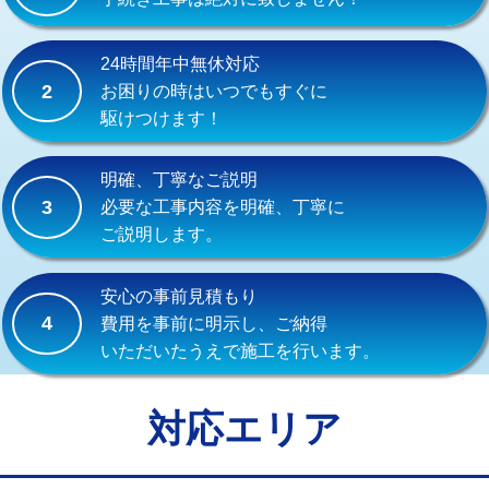
式）)
交換・取付(混合水栓（壁付・デッキ
16,500円+材料費
24時間年中無休対応
式・ワンホール）)
2
お困りの時はいつでもすぐに
駆けつけます！
交換・取付(排水栓・排水トラップ
22,000円+材料費
（P/S/ポップアップ））
明確、丁寧なご説明
交換・取付（その他部品）
11,000円+材料費
3
必要な工事内容を明確、丁寧に
ご説明します。
持込商品取付（単水栓）
13,200円
持込商品取付（混合水栓）
16,500円
安心の事前見積もり
4
費用を事前に明示し、ご納得
持込商品取付（浄水器・分岐水栓）
16,500円
いただいたうえで施工を行います。
給水管工事※（ホール加工)
16,500円
給水管工事※（バンド止め)
3,300円
対応エリア
給水管工事※（支持金具設置)
5,500円