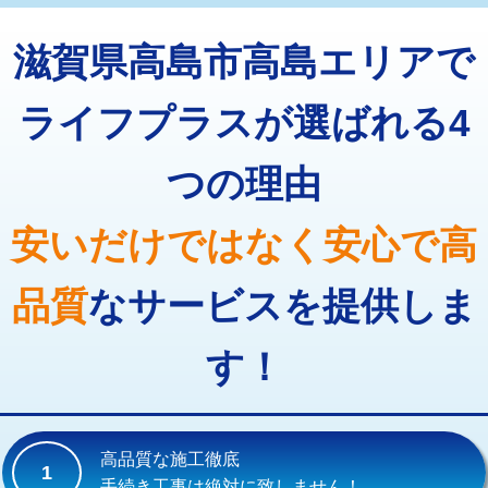
トーラー機使用/3mまで
33,000円
マス交換（深さ50㎝以上）
66,000円
滋賀県高島市高島エリアで
追加トーラー機使用/3m超え
+3,300円
コンクリート斫り（厚さ10㎝まで）
27,500円
カメラ調査
33,000円
ライフプラスが選ばれる4
コンクリート斫り（厚さ10㎝超え）
38,500円
桝清掃
8,800円
つの理由
モルタル補修（厚さ10㎝まで）
27,500円
止水・漏水調査・防水処理・清掃・修
11,000円
理・調整・分解・加工など（軽作業）
モルタル補修（厚さ10㎝超え）
38,500円
安いだけではなく安心で高
止水・漏水調査・防水処理・清掃・修
22,000円
追加人工
16,500円
理・調整・分解・加工など（中作業）
品質
なサービスを提供しま
廃棄・処分
現場見積
止水・漏水調査・防水処理・清掃・修
33,000円
理・調整・分解・加工など（重作業）
す！
その他部品の脱着
8,800円～
交換・取付（タンク）
22,000円+材料費
高品質な施工徹底
1
交換・取付(単水栓（壁付・デッキ
13,200円+材料費
手続き工事は絶対に致しません！