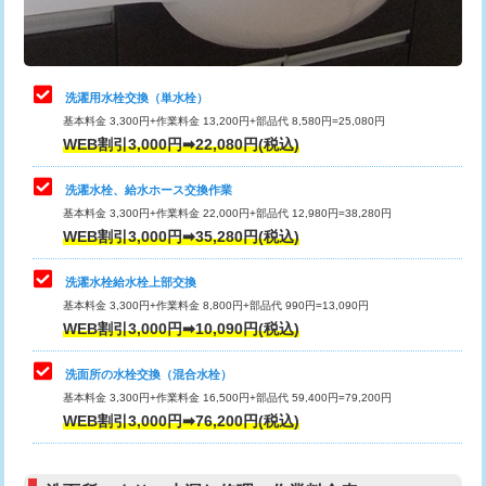
理・調整・分解・加工など（軽作業）
給水管工事※（ライニング鋼管・銅
44,000円
管・ポリ管・HT管使用/3ｍまで)
止水・漏水調査・防水処理・清掃・修
22,000円
理・調整・分解・加工など（中作業）
給水管工事※（ライニング鋼管・銅
+8,800円
洗濯用水栓交換（単水栓）
管・ポリ管・HT管使用/3ｍ超え)
基本料金 3,300円+作業料金 13,200円+部品代 8,580円=25,080円
止水・漏水調査・防水処理・清掃・修
33,000円
WEB割引3,000円➡22,080円(税込)
理・調整・分解・加工など（重作業）
排水管工事（土の掘削・埋め戻し作
11,000円~
業）
洗濯水栓、給水ホース交換作業
キッチンタンク脱着
16,500円
基本料金 3,300円+作業料金 22,000円+部品代 12,980円=38,280円
排水管工事（排水管工事/3ｍまで）
55,000円
WEB割引3,000円➡35,280円(税込)
その他部品の脱着
8,800円～
排水管工事（追加 排水管工事/3ｍ超
+11,000円
交換・取付（タンク）
22,000円+材料費
洗濯水栓給水栓上部交換
え）
基本料金 3,300円+作業料金 8,800円+部品代 990円=13,090円
交換・取付(単水栓（壁付・デッキ
13,200円+材料費
WEB割引3,000円➡10,090円(税込)
マス交換（土の掘削・埋め戻し作業）
11,000円~
式）)
洗面所の水栓交換（混合水栓）
マス交換（深さ50㎝未満）
55,000円
交換・取付(混合水栓（壁付・デッキ
16,500円+材料費
基本料金 3,300円+作業料金 16,500円+部品代 59,400円=79,200円
式・ワンホール）)
WEB割引3,000円➡76,200円(税込)
マス交換（深さ50㎝以上）
66,000円
交換・取付(排水栓・排水トラップ
22,000円+材料費
コンクリート斫り（厚さ10㎝まで）
27,500円
（P/S/ポップアップ））