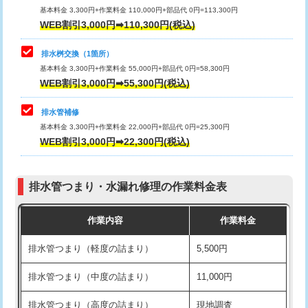
基本料金 3,300円+作業料金 110,000円+部品代 0円=113,300円
WEB割引3,000円➡110,300円(税込)
交換・取付（タンク）
22,000円+材料費
マス交換（深さ50㎝以上）
66,000円
交換・取付(単水栓（壁付・デッキ
13,200円+材料費
コンクリート斫り（厚さ10㎝まで）
27,500円
排水桝交換（1箇所）
式）)
基本料金 3,300円+作業料金 55,000円+部品代 0円=58,300円
コンクリート斫り（厚さ10㎝超え）
38,500円
WEB割引3,000円➡55,300円(税込)
交換・取付(混合水栓（壁付・デッキ
16,500円+材料費
式・ワンホール）)
モルタル補修（厚さ10㎝まで）
27,500円
排水管補修
基本料金 3,300円+作業料金 22,000円+部品代 0円=25,300円
交換・取付(排水栓・排水トラップ
22,000円+材料費
モルタル補修（厚さ10㎝超え）
38,500円
WEB割引3,000円➡22,300円(税込)
（P/S/ポップアップ））
台所シンク・作業台設置
現場見積
交換・取付（その他部品）
11,000円+材料費
排水管つまり・水漏れ修理の作業料金表
追加人工
16,500円
持込商品取付（単水栓）
13,200円
作業内容
作業料金
廃棄・処分
現場見積
持込商品取付（混合水栓）
16,500円
排水管つまり（軽度の詰まり）
5,500円
※給水管工事は20mmまでの価格です。
持込商品取付（浄水器・分岐水栓）
16,500円
排水管つまり（中度の詰まり）
11,000円
給水管工事※（ホール加工)
16,500円
排水管つまり（高度の詰まり）
現地調査