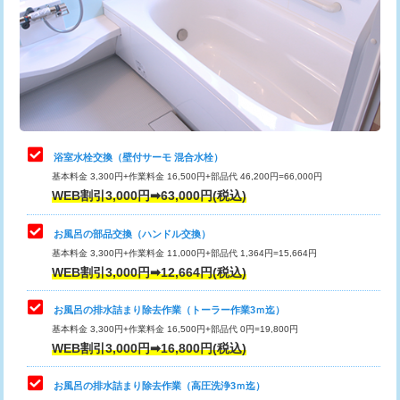
桝清掃
8,800円
止水・漏水調査・防水処理・清掃・修
11,000円
理・調整・分解・加工など（軽作業）
止水・漏水調査・防水処理・清掃・修
22,000円
理・調整・分解・加工など（中作業）
浴室水栓交換（壁付サーモ 混合水栓）
基本料金 3,300円+作業料金 16,500円+部品代 46,200円=66,000円
止水・漏水調査・防水処理・清掃・修
33,000円
WEB割引3,000円➡63,000円(税込)
理・調整・分解・加工など（重作業）
お風呂の部品交換（ハンドル交換）
トイレタンク脱着
16,500円
基本料金 3,300円+作業料金 11,000円+部品代 1,364円=15,664円
WEB割引3,000円➡12,664円(税込)
トイレ便器脱着
16,500円
タンクレストイレ脱着
33,000円
お風呂の排水詰まり除去作業（トーラー作業3ｍ迄）
基本料金 3,300円+作業料金 16,500円+部品代 0円=19,800円
小便器トイレ脱着
現地見積
WEB割引3,000円➡16,800円(税込)
その他部品の脱着
8,800円～
お風呂の排水詰まり除去作業（高圧洗浄3ｍ迄）