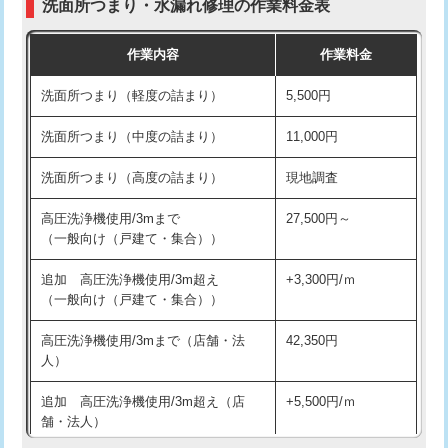
洗面所つまり・水漏れ修理の作業料金表
コンクリート斫り（厚さ10㎝超え）
38,500円
交換・取付（その他部品）
11,000円+材料費
作業内容
作業料金
モルタル補修（厚さ10㎝まで）
27,500円
持込商品取付（単水栓）
13,200円
洗面所つまり（軽度の詰まり）
5,500円
モルタル補修（厚さ10㎝超え）
38,500円
持込商品取付（混合水栓）
16,500円
洗面所つまり（中度の詰まり）
11,000円
洗面台設置
38,500円
持込商品取付（浄水器・分岐水栓）
16,500円
洗面所つまり（高度の詰まり）
現地調査
バスタブ設置
現場見積
給水管工事※（ホール加工)
16,500円
高圧洗浄機使用/3mまで
27,500円～
追加人工
16,500円
（一般向け（戸建て・集合））
給水管工事※（バンド止め)
3,300円
廃棄・処分
現場見積
追加 高圧洗浄機使用/3m超え
+3,300円/ｍ
給水管工事※（支持金具設置)
5,500円
（一般向け（戸建て・集合））
※給水管工事は20mmまでの価格です。
給水管工事※（保温材使用（バンド止
5,500円
高圧洗浄機使用/3mまで（店舗・法
42,350円
め込み）)
人）
給水管工事※（土の掘削・埋め戻し作
11,000円
追加 高圧洗浄機使用/3m超え（店
+5,500円/ｍ
業)
舗・法人）
給水管工事※（塩ビ管（VP・HI）使
33,000円