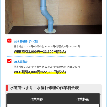
排水管工事（土の掘削・埋め戻し作
11,000円~
桝清掃
8,800円
業）
止水・漏水調査・防水処理・清掃・修
11,000円
排水管工事（排水管工事/3ｍまで）
55,000円
理・調整・分解・加工など（軽作業）
排水管工事（追加 排水管工事/3ｍ超
+11,000円
止水・漏水調査・防水処理・清掃・修
22,000円
え）
理・調整・分解・加工など（中作業）
給水管補修（3ｍ迄）
マス交換（土の掘削・埋め戻し作業）
11,000円~
基本料金 3,300円+作業料金 33,000円+部品代 0円=36,300円
止水・漏水調査・防水処理・清掃・修
33,000円
WEB割引3,000円➡33,300円(税込)
理・調整・分解・加工など（重作業）
マス交換（深さ50㎝未満）
55,000円
給水管撤去
その他部品の脱着
8,800円～
マス交換（深さ50㎝以上）
66,000円
基本料金 3,300円+作業料金 22,000円+部品代 0円=25,300円
WEB割引3,000円➡22,300円(税込)
交換・取付（タンク）
22,000円+材料費
コンクリート斫り（厚さ10㎝まで）
27,500円
交換・取付(単水栓（壁付・デッキ
13,200円+材料費
コンクリート斫り（厚さ10㎝超え）
38,500円
式）)
水道管つまり・水漏れ修理の作業料金表
モルタル補修（厚さ10㎝まで）
27,500円
交換・取付(混合水栓（壁付・デッキ
16,500円+材料費
作業内容
作業料金
式・ワンホール）)
モルタル補修（厚さ10㎝超え）
38,500円