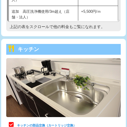
持込商品取付（混合水栓）
16,500円
追加 高圧洗浄機使用/3m超え（店
+5,500円/ｍ
持込商品取付（浄水器・分岐水栓）
16,500円
舗・法人）
持込商品取付（温水洗浄便座）
22,000円
上記の表をスクロールで他の料金もご覧になれます。
高度高圧洗浄換
現地調査
持込商品取付（普通便座⇔温水洗浄便
22,000円
トーラー作業
16,500円
座）
キッチン
トーラー機使用/3mまで
33,000円
給水管工事※（ホール加工)
16,500円
追加トーラー機使用/3m超え
+3,300円
給水管工事※（バンド止め)
3,300円
カメラ調査
33,000円
給水管工事※（支持金具設置)
5,500円
桝清掃
8,800円
給水管工事※（保温材使用（バンド止
5,500円
め込み）)
止水・漏水調査・防水処理・清掃・修
11,000円
理・調整・分解・加工など（軽作業）
給水管工事※（土の掘削・埋め戻し作
11,000円
業)
止水・漏水調査・防水処理・清掃・修
22,000円
理・調整・分解・加工など（中作業）
給水管工事※（塩ビ管（VP・HI）使
33,000円
キッチンの部品交換（カートリッジ交換）