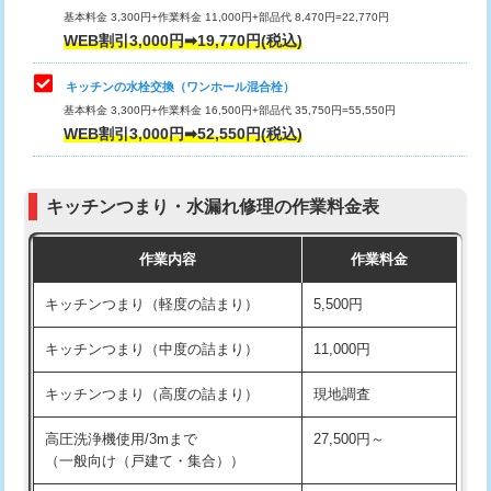
用/3ｍまで)
基本料金 3,300円+作業料金 11,000円+部品代 8,470円=22,770円
止水・漏水調査・防水処理・清掃・修
33,000円
WEB割引3,000円➡19,770円(税込)
理・調整・分解・加工など（重作業）
給水管工事※（塩ビ管（VP・HI）使
+8,800円
用（追加）/3ｍ超え)
キッチンの水栓交換（ワンホール混合栓）
お風呂タンク脱着
16,500円
基本料金 3,300円+作業料金 16,500円+部品代 35,750円=55,550円
給水管工事※（ライニング鋼管・銅
44,000円
WEB割引3,000円➡52,550円(税込)
その他部品の脱着
8,800円～
管・ポリ管・HT管使用/3ｍまで)
交換・取付（タンク）
22,000円+材料費
給水管工事※（ライニング鋼管・銅
+8,800円
管・ポリ管・HT管使用/3ｍ超え)
キッチンつまり・水漏れ修理の作業料金表
交換・取付(単水栓（壁付・デッキ
13,200円+材料費
式）)
排水管工事（土の掘削・埋め戻し作
11,000円~
作業内容
作業料金
業）
交換・取付(混合水栓（壁付・デッキ
16,500円+材料費
キッチンつまり（軽度の詰まり）
5,500円
式・ワンホール）)
排水管工事（排水管工事/3ｍまで）
55,000円
キッチンつまり（中度の詰まり）
11,000円
交換・取付(排水栓・排水トラップ
22,000円+材料費
排水管工事（追加 排水管工事/3ｍ超
+11,000円
（P/S/ポップアップ））
え）
キッチンつまり（高度の詰まり）
現地調査
交換・取付（その他部品）
11,000円+材料費
マス交換（土の掘削・埋め戻し作業）
11,000円~
高圧洗浄機使用/3mまで
27,500円～
（一般向け（戸建て・集合））
持込商品取付（単水栓）
13,200円
マス交換（深さ50㎝未満）
55,000円