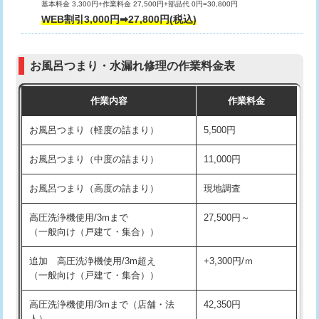
基本料金 3,300円+作業料金 27,500円+部品代 0円=30,800円
交換・取付（タンク）
22,000円+材料費
WEB割引3,000円➡27,800円(税込)
交換・取付（便器）
22,000円+材料費
お風呂つまり・水漏れ修理の作業料金表
交換・取付（普通便座）
11,000円+材料費
作業内容
作業料金
交換・取付（温水洗浄便座）
16,500円+材料費
お風呂つまり（軽度の詰まり）
5,500円
交換・取付(単水栓（壁付・デッキ
13,200円+材料費
式）)
お風呂つまり（中度の詰まり）
11,000円
交換・取付(混合水栓（壁付・デッキ
16,500円+材料費
お風呂つまり（高度の詰まり）
現地調査
式・ワンホール）)
高圧洗浄機使用/3mまで
27,500円～
交換・取付(排水栓・排水トラップ
22,000円+材料費
（一般向け（戸建て・集合））
（P/S/ポップアップ））
追加 高圧洗浄機使用/3m超え
+3,300円/ｍ
交換・取付（その他部品）
11,000円+材料費
（一般向け（戸建て・集合））
持込商品取付（単水栓）
13,200円
高圧洗浄機使用/3mまで（店舗・法
42,350円
人）