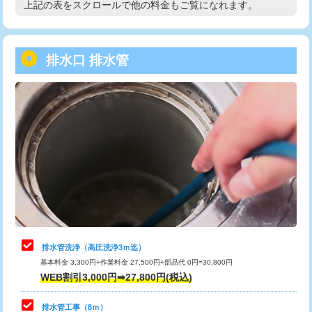
上記の表をスクロールで他の料金もご覧になれます。
高度高圧洗浄換
現地調査
用/3ｍまで)
トーラー作業
16,500円
給水管工事※（塩ビ管（VP・HI）使
+8,800円
用（追加）/3ｍ超え)
排水口 排水管
トーラー機使用/3mまで
33,000円
給水管工事※（ライニング鋼管・銅
44,000円
追加トーラー機使用/3m超え
+3,300円
管・ポリ管・HT管使用/3ｍまで)
カメラ調査
33,000円
給水管工事※（ライニング鋼管・銅
+8,800円
管・ポリ管・HT管使用/3ｍ超え)
桝清掃
8,800円
排水管工事（土の掘削・埋め戻し作
11,000円~
止水・漏水調査・防水処理・清掃・修
11,000円
業）
理・調整・分解・加工など（軽作業）
排水管工事（排水管工事/3ｍまで）
55,000円
止水・漏水調査・防水処理・清掃・修
22,000円
理・調整・分解・加工など（中作業）
排水管工事（追加 排水管工事/3ｍ超
+11,000円
排水管洗浄（高圧洗浄3ｍ迄）
え）
基本料金 3,300円+作業料金 27,500円+部品代 0円=30,800円
止水・漏水調査・防水処理・清掃・修
33,000円
WEB割引3,000円➡27,800円(税込)
理・調整・分解・加工など（重作業）
マス交換（土の掘削・埋め戻し作業）
11,000円~
排水管工事（8ｍ）
その他部品の脱着
8,800円～
マス交換（深さ50㎝未満）
55,000円