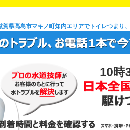
滋賀県高島市マキノ町知内エリアでトイレつまり
10時