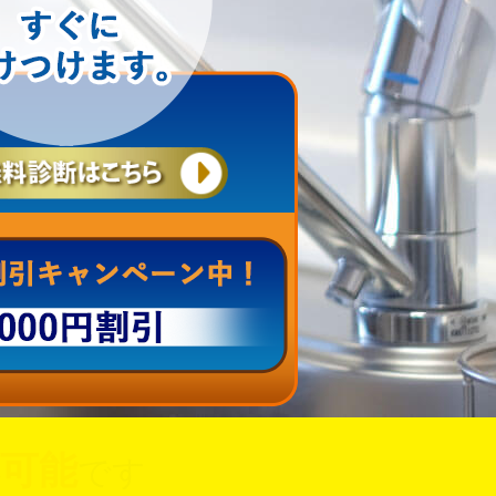
可能
です