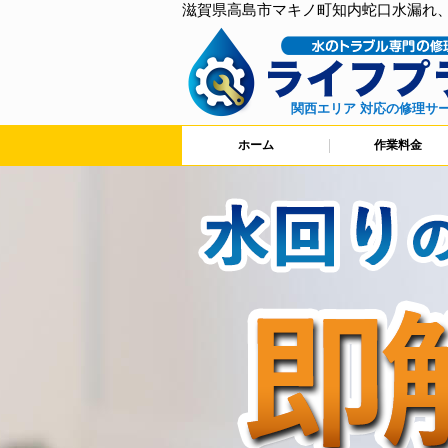
滋賀県高島市マキノ町知内蛇口水漏れ
関西エリア 対応の修理サ
ホーム
作業料金