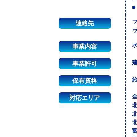
■
連絡先
事業内容
建
事業許可
保有資格
対応エリア