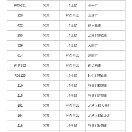
R03-211
関東
埼玉県
幸手市
228
関東
神奈川県
三浦市
422
関東
埼玉県
鶴ヶ島市
255
関東
埼玉県
足立郡伊奈町
329
関東
埼玉県
入間市
614
関東
神奈川県
座間市
南第252
関東
神奈川県
南足柄市
R02125
関東
埼玉県
比企郡鳩山町
216
関東
埼玉県
秩父郡横瀬町
216
関東
埼玉県
秩父郡皆野町
191
関東
神奈川県
足柄上郡大井町
164
関東
神奈川県
足柄上郡山北町
216
関東
埼玉県
秩父郡長瀞町