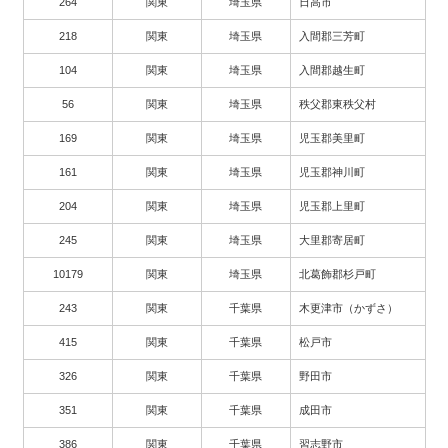
264
関東
埼玉県
日高市
218
関東
埼玉県
入間郡三芳町
104
関東
埼玉県
入間郡越生町
56
関東
埼玉県
秩父郡東秩父村
169
関東
埼玉県
児玉郡美里町
161
関東
埼玉県
児玉郡神川町
204
関東
埼玉県
児玉郡上里町
245
関東
埼玉県
大里郡寄居町
10179
関東
埼玉県
北葛飾郡杉戸町
243
関東
千葉県
木更津市（かずさ）
415
関東
千葉県
松戸市
326
関東
千葉県
野田市
351
関東
千葉県
成田市
386
関東
千葉県
習志野市