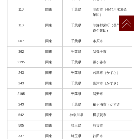
118
関東
千葉県
印西市（長門川水道企
業団）
118
関東
千葉県
印旛郡栄町（長門川水
道企業団）
607
関東
千葉県
市原市
362
関東
千葉県
我孫子市
2195
関東
千葉県
鎌ヶ谷市
243
関東
千葉県
君津市（かずさ）
243
関東
千葉県
富津市（かずさ）
2195
関東
千葉県
浦安市
243
関東
千葉県
袖ヶ浦市（かずさ）
542
関東
神奈川県
横須賀市
505
関東
埼玉県
熊谷市
337
関東
埼玉県
行田市