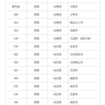
番号無
関西
兵庫県
川西市
309
関西
兵庫県
小野市
313
関西
兵庫県
南あわじ市
313
関西
兵庫県
淡路市
148
関西
兵庫県
川辺郡 猪名川町
739
関西
奈良県
奈良市
262
関西
奈良県
大和高田市
333
関西
奈良県
大和郡山市
322
関西
奈良県
天理市
404
関西
奈良県
橿原市
242
関西
奈良県
桜井市
146
関西
奈良県
五條市
165
関西
奈良県
御所市