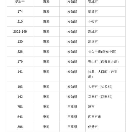
提出中
東海
愛知県
安城市
174
東海
愛知県
蒲郡市
210
東海
愛知県
小牧市
2021-149
東海
愛知県
新城市
130
東海
愛知県
高浜市
326
東海
愛知県
長久手市(愛知中部)
179
東海
愛知県
豊山町（西春日井郡）
141
東海
愛知県
扶桑、大口町（丹羽
郡）
193
東海
愛知県
大府市（知多郡）
142
東海
愛知県
幸田町（額田郡）
753
東海
三重県
津市
543
東海
三重県
四日市市
396
東海
三重県
伊勢市