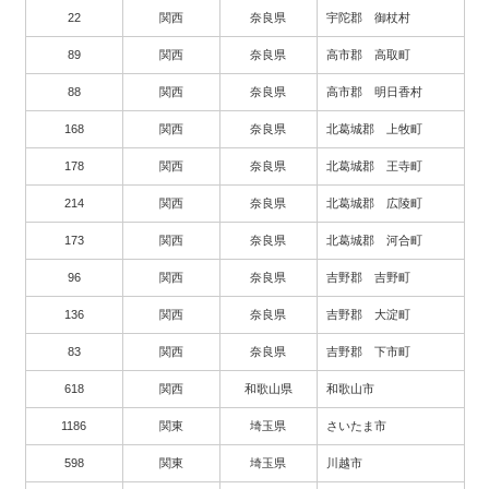
22
関西
奈良県
宇陀郡 御杖村
89
関西
奈良県
高市郡 高取町
88
関西
奈良県
高市郡 明日香村
168
関西
奈良県
北葛城郡 上牧町
178
関西
奈良県
北葛城郡 王寺町
214
関西
奈良県
北葛城郡 広陵町
173
関西
奈良県
北葛城郡 河合町
96
関西
奈良県
吉野郡 吉野町
136
関西
奈良県
吉野郡 大淀町
83
関西
奈良県
吉野郡 下市町
618
関西
和歌山県
和歌山市
1186
関東
埼玉県
さいたま市
598
関東
埼玉県
川越市