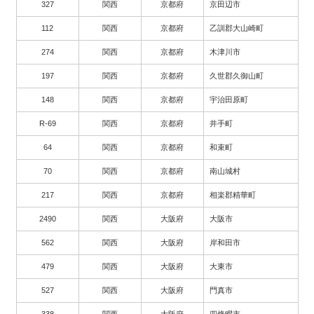
327
関西
京都府
京田辺市
112
関西
京都府
乙訓郡大山崎町
274
関西
京都府
木津川市
197
関西
京都府
久世郡久御山町
148
関西
京都府
宇治田原町
R-69
関西
京都府
井手町
64
関西
京都府
和束町
70
関西
京都府
南山城村
217
関西
京都府
相楽郡精華町
2490
関西
大阪府
大阪市
562
関西
大阪府
岸和田市
479
関西
大阪府
大東市
527
関西
大阪府
門真市
338
関西
大阪府
四條畷市