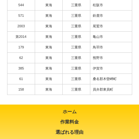
544
東海
三重県
松阪市
571
東海
三重県
鈴鹿市
2003
東海
三重県
尾鷲市
第2014
東海
三重県
亀山市
179
東海
三重県
鳥羽市
62
東海
三重県
熊野市
385
東海
三重県
伊賀市
61
東海
三重県
桑名郡木曽岬町
158
東海
三重県
員弁郡東員町
ホーム
作業料金
選ばれる理由