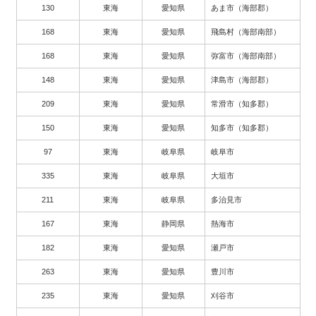
130
東海
愛知県
あま市（海部郡）
168
東海
愛知県
飛島村（海部南部）
168
東海
愛知県
弥富市（海部南部）
148
東海
愛知県
津島市（海部郡）
209
東海
愛知県
常滑市（知多郡）
150
東海
愛知県
知多市（知多郡）
97
東海
岐阜県
岐阜市
335
東海
岐阜県
大垣市
211
東海
岐阜県
多治見市
167
東海
静岡県
熱海市
182
東海
愛知県
瀬戸市
263
東海
愛知県
豊川市
235
東海
愛知県
刈谷市