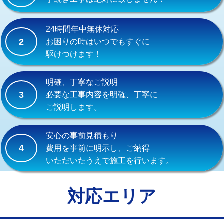
式）)
交換・取付(混合水栓（壁付・デッキ
16,500円+材料費
24時間年中無休対応
式・ワンホール）)
2
お困りの時はいつでもすぐに
駆けつけます！
交換・取付(排水栓・排水トラップ
22,000円+材料費
（P/S/ポップアップ））
明確、丁寧なご説明
交換・取付（その他部品）
11,000円+材料費
3
必要な工事内容を明確、丁寧に
ご説明します。
持込商品取付（単水栓）
13,200円
持込商品取付（混合水栓）
16,500円
安心の事前見積もり
4
費用を事前に明示し、ご納得
持込商品取付（浄水器・分岐水栓）
16,500円
いただいたうえで施工を行います。
給水管工事※（ホール加工)
16,500円
給水管工事※（バンド止め)
3,300円
対応エリア
給水管工事※（支持金具設置)
5,500円