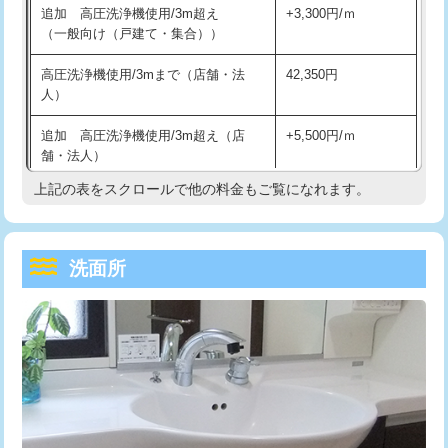
追加 高圧洗浄機使用/3m超え
+3,300円/ｍ
持込商品取付（混合水栓）
16,500円
マス交換（深さ50㎝以上）
66,000円
（一般向け（戸建て・集合））
持込商品取付（浄水器・分岐水栓）
16,500円
コンクリート斫り（厚さ10㎝まで）
27,500円
高圧洗浄機使用/3mまで（店舗・法
42,350円
人）
給水管工事※（ホール加工)
16,500円
コンクリート斫り（厚さ10㎝超え）
38,500円
追加 高圧洗浄機使用/3m超え（店
+5,500円/ｍ
給水管工事※（バンド止め)
3,300円
モルタル補修（厚さ10㎝まで）
27,500円
舗・法人）
給水管工事※（支持金具設置)
5,500円
モルタル補修（厚さ10㎝超え）
38,500円
上記の表をスクロールで他の料金もご覧になれます。
高度高圧洗浄換
現地調査
給水管工事※（保温材使用（バンド止
5,500円
洗面台設置
38,500円
トーラー作業
16,500円
め込み）)
洗面所
追加人工
16,500円
トーラー機使用/3mまで
33,000円
給水管工事※（土の掘削・埋め戻し作
11,000円
業)
廃棄・処分
現場見積
追加トーラー機使用/3m超え
+3,300円
給水管工事※（塩ビ管（VP・HI）使
33,000円
※給水管工事は20mmまでの価格です。
カメラ調査
33,000円
用/3ｍまで)
桝清掃
8,800円
給水管工事※（塩ビ管（VP・HI）使
+8,800円
用（追加）/3ｍ超え)
止水・漏水調査・防水処理・清掃・修
11,000円