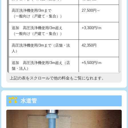
給水管工事※（バンド止め)
3,300円
高圧洗浄機使用/3mまで
27,500円～
（一般向け（戸建て・集合））
給水管工事※（支持金具設置)
5,500円
追加 高圧洗浄機使用/3m超え
+3,300円/ｍ
給水管工事※（保温材使用（バンド止
5,500円
（一般向け（戸建て・集合））
め込み）)
高圧洗浄機使用/3mまで（店舗・法
42,350円
給水管工事※（土の掘削・埋め戻し作
11,000円
人）
業)
追加 高圧洗浄機使用/3m超え（店
+5,500円/ｍ
給水管工事※（塩ビ管（VP・HI）使
33,000円
舗・法人）
用/3ｍまで)
上記の表をスクロールで他の料金もご覧になれます。
高度高圧洗浄換
現地調査
給水管工事※（塩ビ管（VP・HI）使
+8,800円
用（追加）/3ｍ超え)
トーラー作業
16,500円
給水管工事※（ライニング鋼管・銅
44,000円
水道管
トーラー機使用/3mまで
33,000円
管・ポリ管・HT管使用/3ｍまで)
追加トーラー機使用/3m超え
+3,300円
給水管工事※（ライニング鋼管・銅
+8,800円
管・ポリ管・HT管使用/3ｍ超え)
カメラ調査
33,000円