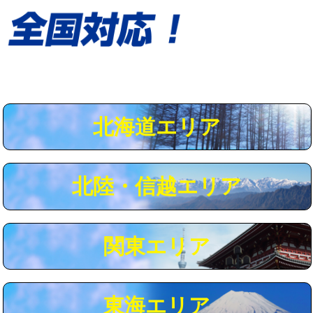
給水管工事※（保温材使用（バンド止
5,500円
め込み）)
給水管工事※（土の掘削・埋め戻し作
11,000円
業)
給水管工事※（塩ビ管（VP・HI）使
33,000円
用/3ｍまで)
北海道エリア
給水管工事※（塩ビ管（VP・HI）使
+8,800円
用（追加）/3ｍ超え)
給水管工事※（ライニング鋼管・銅
44,000円
北陸・信越エリア
管・ポリ管・HT管使用/3ｍまで)
給水管工事※（ライニング鋼管・銅
+8,800円
管・ポリ管・HT管使用/3ｍ超え)
関東エリア
マス交換（土の掘削・埋め戻し作業）
11,000円~
マス交換（深さ50㎝未満）
55,000円
東海エリア