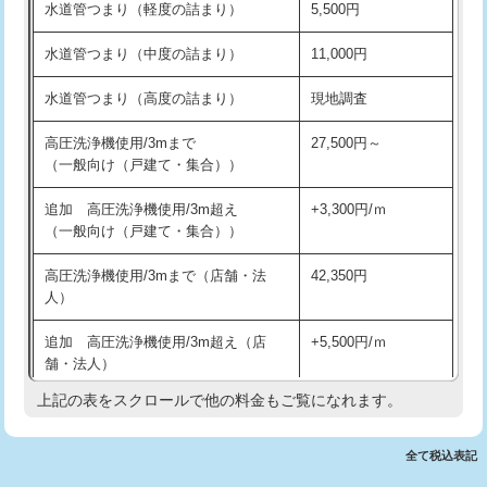
水道管つまり（軽度の詰まり）
5,500円
交換・取付(排水栓・排水トラップ
22,000円+材料費
洗面台設置
38,500円
（P/S/ポップアップ））
水道管つまり（中度の詰まり）
11,000円
化粧台設置
22,000円
交換・取付（その他部品）
11,000円+材料費
水道管つまり（高度の詰まり）
現地調査
追加人工
16,500円
持込商品取付（単水栓）
13,200円
高圧洗浄機使用/3mまで
27,500円～
廃棄・処分
現場見積
（一般向け（戸建て・集合））
持込商品取付（混合水栓）
16,500円
※給水管工事は20mmまでの価格です。
追加 高圧洗浄機使用/3m超え
+3,300円/ｍ
持込商品取付（浄水器・分岐水栓）
16,500円
（一般向け（戸建て・集合））
排水管工事（土の掘削・埋め戻し作
11,000円~
高圧洗浄機使用/3mまで（店舗・法
42,350円
業）
人）
排水管工事（排水管工事/3ｍまで）
55,000円
追加 高圧洗浄機使用/3m超え（店
+5,500円/ｍ
舗・法人）
排水管工事（追加 排水管工事/3ｍ超
+11,000円
え）
上記の表をスクロールで他の料金もご覧になれます。
高度高圧洗浄換
現地調査
マス交換（土の掘削・埋め戻し作業）
11,000円~
トーラー作業
16,500円
全て税込表記
マス交換（深さ50㎝未満）
55,000円