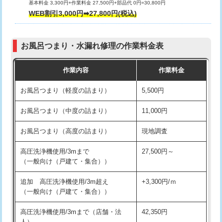
基本料金 3,300円+作業料金 27,500円+部品代 0円=30,800円
交換・取付（タンク）
22,000円+材料費
WEB割引3,000円➡27,800円(税込)
交換・取付（便器）
22,000円+材料費
お風呂つまり・水漏れ修理の作業料金表
交換・取付（普通便座）
11,000円+材料費
作業内容
作業料金
交換・取付（温水洗浄便座）
16,500円+材料費
お風呂つまり（軽度の詰まり）
5,500円
交換・取付(単水栓（壁付・デッキ
13,200円+材料費
式）)
お風呂つまり（中度の詰まり）
11,000円
交換・取付(混合水栓（壁付・デッキ
16,500円+材料費
お風呂つまり（高度の詰まり）
現地調査
式・ワンホール）)
高圧洗浄機使用/3mまで
27,500円～
交換・取付(排水栓・排水トラップ
22,000円+材料費
（一般向け（戸建て・集合））
（P/S/ポップアップ））
追加 高圧洗浄機使用/3m超え
+3,300円/ｍ
交換・取付（その他部品）
11,000円+材料費
（一般向け（戸建て・集合））
持込商品取付（単水栓）
13,200円
高圧洗浄機使用/3mまで（店舗・法
42,350円
人）