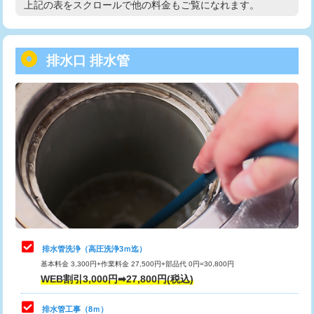
上記の表をスクロールで他の料金もご覧になれます。
高度高圧洗浄換
現地調査
用/3ｍまで)
トーラー作業
16,500円
給水管工事※（塩ビ管（VP・HI）使
+8,800円
用（追加）/3ｍ超え)
排水口 排水管
トーラー機使用/3mまで
33,000円
給水管工事※（ライニング鋼管・銅
44,000円
追加トーラー機使用/3m超え
+3,300円
管・ポリ管・HT管使用/3ｍまで)
カメラ調査
33,000円
給水管工事※（ライニング鋼管・銅
+8,800円
管・ポリ管・HT管使用/3ｍ超え)
桝清掃
8,800円
排水管工事（土の掘削・埋め戻し作
11,000円~
止水・漏水調査・防水処理・清掃・修
11,000円
業）
理・調整・分解・加工など（軽作業）
排水管工事（排水管工事/3ｍまで）
55,000円
止水・漏水調査・防水処理・清掃・修
22,000円
理・調整・分解・加工など（中作業）
排水管工事（追加 排水管工事/3ｍ超
+11,000円
排水管洗浄（高圧洗浄3ｍ迄）
え）
基本料金 3,300円+作業料金 27,500円+部品代 0円=30,800円
止水・漏水調査・防水処理・清掃・修
33,000円
WEB割引3,000円➡27,800円(税込)
理・調整・分解・加工など（重作業）
マス交換（土の掘削・埋め戻し作業）
11,000円~
排水管工事（8ｍ）
その他部品の脱着
8,800円～
マス交換（深さ50㎝未満）
55,000円