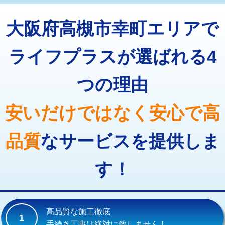
トーラー機使用/3mまで
33,000円
マス交換（深さ50㎝以上）
66,000円
大阪府高槻市幸町エリアで
追加トーラー機使用/3m超え
+3,300円
コンクリート斫り（厚さ10㎝まで）
27,500円
カメラ調査
33,000円
ライフプラスが選ばれる4
コンクリート斫り（厚さ10㎝超え）
38,500円
桝清掃
8,800円
つの理由
モルタル補修（厚さ10㎝まで）
27,500円
止水・漏水調査・防水処理・清掃・修
11,000円
理・調整・分解・加工など（軽作業）
モルタル補修（厚さ10㎝超え）
38,500円
安いだけではなく安心で高
止水・漏水調査・防水処理・清掃・修
22,000円
追加人工
16,500円
理・調整・分解・加工など（中作業）
品質
なサービスを提供しま
廃棄・処分
現場見積
止水・漏水調査・防水処理・清掃・修
33,000円
理・調整・分解・加工など（重作業）
す！
その他部品の脱着
8,800円～
交換・取付（タンク）
22,000円+材料費
高品質な施工徹底
1
交換・取付(単水栓（壁付・デッキ
13,200円+材料費
手続き工事は絶対に致しません！