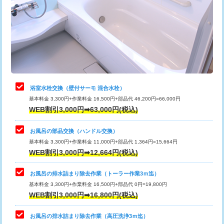
桝清掃
8,800円
止水・漏水調査・防水処理・清掃・修
11,000円
理・調整・分解・加工など（軽作業）
止水・漏水調査・防水処理・清掃・修
22,000円
理・調整・分解・加工など（中作業）
浴室水栓交換（壁付サーモ 混合水栓）
基本料金 3,300円+作業料金 16,500円+部品代 46,200円=66,000円
止水・漏水調査・防水処理・清掃・修
33,000円
WEB割引3,000円➡63,000円(税込)
理・調整・分解・加工など（重作業）
お風呂の部品交換（ハンドル交換）
トイレタンク脱着
16,500円
基本料金 3,300円+作業料金 11,000円+部品代 1,364円=15,664円
WEB割引3,000円➡12,664円(税込)
トイレ便器脱着
16,500円
タンクレストイレ脱着
33,000円
お風呂の排水詰まり除去作業（トーラー作業3ｍ迄）
基本料金 3,300円+作業料金 16,500円+部品代 0円=19,800円
小便器トイレ脱着
現地見積
WEB割引3,000円➡16,800円(税込)
その他部品の脱着
8,800円～
お風呂の排水詰まり除去作業（高圧洗浄3ｍ迄）