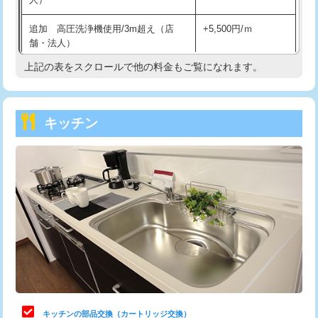
持込商品取付（混合水栓）
16,500円
追加 高圧洗浄機使用/3m超え（店
+5,500円/ｍ
持込商品取付（浄水器・分岐水栓）
16,500円
舗・法人）
持込商品取付（温水洗浄便座）
22,000円
上記の表をスクロールで他の料金もご覧になれます。
高度高圧洗浄換
現地調査
持込商品取付（普通便座⇔温水洗浄便
22,000円
トーラー作業
16,500円
座）
キッチン
トーラー機使用/3mまで
33,000円
給水管工事※（ホール加工)
16,500円
追加トーラー機使用/3m超え
+3,300円
給水管工事※（バンド止め)
3,300円
カメラ調査
33,000円
給水管工事※（支持金具設置)
5,500円
桝清掃
8,800円
給水管工事※（保温材使用（バンド止
5,500円
め込み）)
止水・漏水調査・防水処理・清掃・修
11,000円
理・調整・分解・加工など（軽作業）
給水管工事※（土の掘削・埋め戻し作
11,000円
業)
止水・漏水調査・防水処理・清掃・修
22,000円
理・調整・分解・加工など（中作業）
給水管工事※（塩ビ管（VP・HI）使
33,000円
キッチンの部品交換（カートリッジ交換）