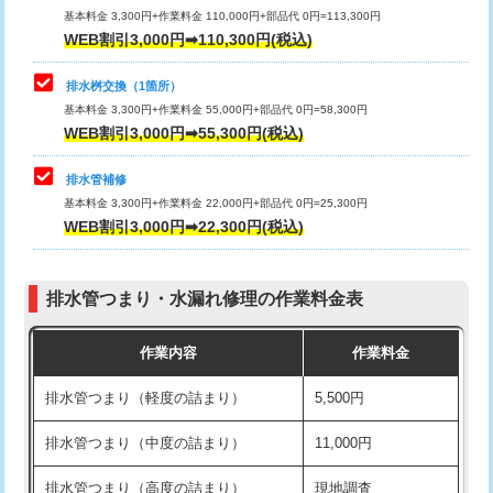
基本料金 3,300円+作業料金 110,000円+部品代 0円=113,300円
WEB割引3,000円➡110,300円(税込)
交換・取付（タンク）
22,000円+材料費
マス交換（深さ50㎝以上）
66,000円
交換・取付(単水栓（壁付・デッキ
13,200円+材料費
コンクリート斫り（厚さ10㎝まで）
27,500円
排水桝交換（1箇所）
式）)
基本料金 3,300円+作業料金 55,000円+部品代 0円=58,300円
コンクリート斫り（厚さ10㎝超え）
38,500円
WEB割引3,000円➡55,300円(税込)
交換・取付(混合水栓（壁付・デッキ
16,500円+材料費
式・ワンホール）)
モルタル補修（厚さ10㎝まで）
27,500円
排水管補修
基本料金 3,300円+作業料金 22,000円+部品代 0円=25,300円
交換・取付(排水栓・排水トラップ
22,000円+材料費
モルタル補修（厚さ10㎝超え）
38,500円
WEB割引3,000円➡22,300円(税込)
（P/S/ポップアップ））
台所シンク・作業台設置
現場見積
交換・取付（その他部品）
11,000円+材料費
排水管つまり・水漏れ修理の作業料金表
追加人工
16,500円
持込商品取付（単水栓）
13,200円
作業内容
作業料金
廃棄・処分
現場見積
持込商品取付（混合水栓）
16,500円
排水管つまり（軽度の詰まり）
5,500円
※給水管工事は20mmまでの価格です。
持込商品取付（浄水器・分岐水栓）
16,500円
排水管つまり（中度の詰まり）
11,000円
給水管工事※（ホール加工)
16,500円
排水管つまり（高度の詰まり）
現地調査