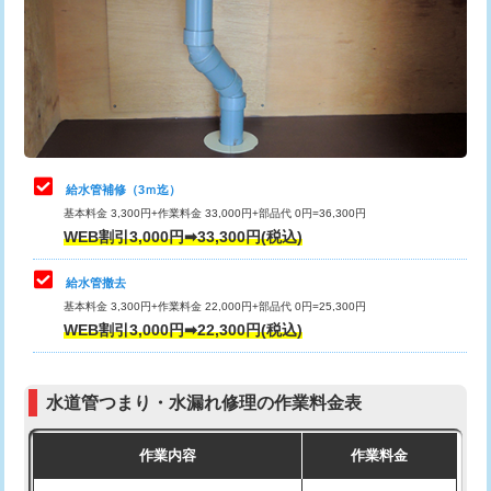
排水管工事（土の掘削・埋め戻し作
11,000円~
桝清掃
8,800円
業）
止水・漏水調査・防水処理・清掃・修
11,000円
排水管工事（排水管工事/3ｍまで）
55,000円
理・調整・分解・加工など（軽作業）
排水管工事（追加 排水管工事/3ｍ超
+11,000円
止水・漏水調査・防水処理・清掃・修
22,000円
え）
理・調整・分解・加工など（中作業）
給水管補修（3ｍ迄）
マス交換（土の掘削・埋め戻し作業）
11,000円~
基本料金 3,300円+作業料金 33,000円+部品代 0円=36,300円
止水・漏水調査・防水処理・清掃・修
33,000円
WEB割引3,000円➡33,300円(税込)
理・調整・分解・加工など（重作業）
マス交換（深さ50㎝未満）
55,000円
給水管撤去
その他部品の脱着
8,800円～
マス交換（深さ50㎝以上）
66,000円
基本料金 3,300円+作業料金 22,000円+部品代 0円=25,300円
WEB割引3,000円➡22,300円(税込)
交換・取付（タンク）
22,000円+材料費
コンクリート斫り（厚さ10㎝まで）
27,500円
交換・取付(単水栓（壁付・デッキ
13,200円+材料費
コンクリート斫り（厚さ10㎝超え）
38,500円
式）)
水道管つまり・水漏れ修理の作業料金表
モルタル補修（厚さ10㎝まで）
27,500円
交換・取付(混合水栓（壁付・デッキ
16,500円+材料費
作業内容
作業料金
式・ワンホール）)
モルタル補修（厚さ10㎝超え）
38,500円