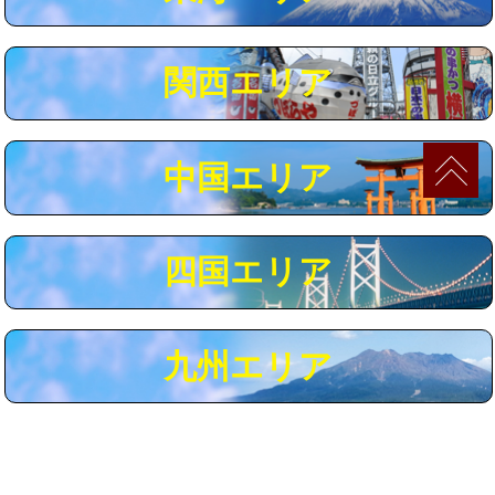
マス交換（深さ50㎝以上）
66,000円
コンクリート斫り（厚さ10㎝まで）
27,500円
関西エリア
コンクリート斫り（厚さ10㎝超え）
38,500円
モルタル補修（厚さ10㎝まで）
27,500円
中国エリア
モルタル補修（厚さ10㎝超え）
38,500円
追加人工
16,500円
四国エリア
廃棄・処分
現場見積
※給水管工事は20mmまでの価格です。
九州エリア