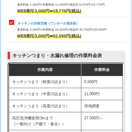
用/3ｍまで)
基本料金 3,300円+作業料金 11,000円+部品代 8,470円=22,770円
止水・漏水調査・防水処理・清掃・修
33,000円
WEB割引3,000円➡19,770円(税込)
理・調整・分解・加工など（重作業）
給水管工事※（塩ビ管（VP・HI）使
+8,800円
用（追加）/3ｍ超え)
キッチンの水栓交換（ワンホール混合栓）
お風呂タンク脱着
16,500円
基本料金 3,300円+作業料金 16,500円+部品代 35,750円=55,550円
給水管工事※（ライニング鋼管・銅
44,000円
WEB割引3,000円➡52,550円(税込)
その他部品の脱着
8,800円～
管・ポリ管・HT管使用/3ｍまで)
交換・取付（タンク）
22,000円+材料費
給水管工事※（ライニング鋼管・銅
+8,800円
管・ポリ管・HT管使用/3ｍ超え)
キッチンつまり・水漏れ修理の作業料金表
交換・取付(単水栓（壁付・デッキ
13,200円+材料費
式）)
排水管工事（土の掘削・埋め戻し作
11,000円~
作業内容
作業料金
業）
交換・取付(混合水栓（壁付・デッキ
16,500円+材料費
キッチンつまり（軽度の詰まり）
5,500円
式・ワンホール）)
排水管工事（排水管工事/3ｍまで）
55,000円
キッチンつまり（中度の詰まり）
11,000円
交換・取付(排水栓・排水トラップ
22,000円+材料費
排水管工事（追加 排水管工事/3ｍ超
+11,000円
（P/S/ポップアップ））
え）
キッチンつまり（高度の詰まり）
現地調査
交換・取付（その他部品）
11,000円+材料費
マス交換（土の掘削・埋め戻し作業）
11,000円~
高圧洗浄機使用/3mまで
27,500円～
（一般向け（戸建て・集合））
持込商品取付（単水栓）
13,200円
マス交換（深さ50㎝未満）
55,000円