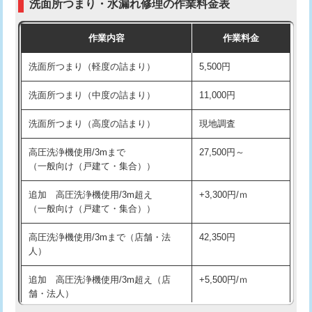
洗面所つまり・水漏れ修理の作業料金表
コンクリート斫り（厚さ10㎝超え）
38,500円
交換・取付（その他部品）
11,000円+材料費
作業内容
作業料金
モルタル補修（厚さ10㎝まで）
27,500円
持込商品取付（単水栓）
13,200円
洗面所つまり（軽度の詰まり）
5,500円
モルタル補修（厚さ10㎝超え）
38,500円
持込商品取付（混合水栓）
16,500円
洗面所つまり（中度の詰まり）
11,000円
洗面台設置
38,500円
持込商品取付（浄水器・分岐水栓）
16,500円
洗面所つまり（高度の詰まり）
現地調査
バスタブ設置
現場見積
給水管工事※（ホール加工)
16,500円
高圧洗浄機使用/3mまで
27,500円～
追加人工
16,500円
（一般向け（戸建て・集合））
給水管工事※（バンド止め)
3,300円
廃棄・処分
現場見積
追加 高圧洗浄機使用/3m超え
+3,300円/ｍ
給水管工事※（支持金具設置)
5,500円
（一般向け（戸建て・集合））
※給水管工事は20mmまでの価格です。
給水管工事※（保温材使用（バンド止
5,500円
高圧洗浄機使用/3mまで（店舗・法
42,350円
め込み）)
人）
給水管工事※（土の掘削・埋め戻し作
11,000円
追加 高圧洗浄機使用/3m超え（店
+5,500円/ｍ
業)
舗・法人）
給水管工事※（塩ビ管（VP・HI）使
33,000円