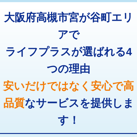
トーラー機使用/3mまで
33,000円
マス交換（深さ50㎝以上）
66,000円
大阪府高槻市宮が谷町エリ
追加トーラー機使用/3m超え
+3,300円
コンクリート斫り（厚さ10㎝まで）
27,500円
カメラ調査
33,000円
アで
コンクリート斫り（厚さ10㎝超え）
38,500円
桝清掃
8,800円
ライフプラスが選ばれる4
モルタル補修（厚さ10㎝まで）
27,500円
止水・漏水調査・防水処理・清掃・修
11,000円
理・調整・分解・加工など（軽作業）
モルタル補修（厚さ10㎝超え）
38,500円
つの理由
止水・漏水調査・防水処理・清掃・修
22,000円
追加人工
16,500円
理・調整・分解・加工など（中作業）
安いだけではなく安心で高
廃棄・処分
現場見積
止水・漏水調査・防水処理・清掃・修
33,000円
理・調整・分解・加工など（重作業）
品質
なサービスを提供しま
その他部品の脱着
8,800円～
す！
交換・取付（タンク）
22,000円+材料費
交換・取付(単水栓（壁付・デッキ
13,200円+材料費