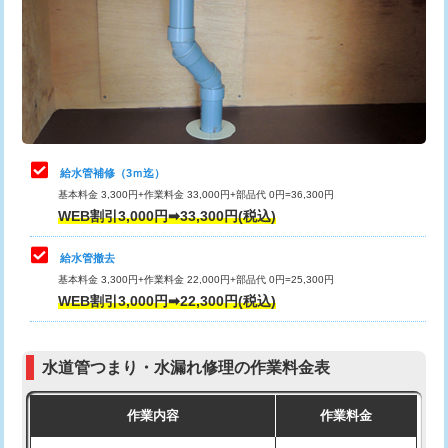
排水管工事（土の掘削・埋め戻し作
11,000円~
桝清掃
8,800円
業）
止水・漏水調査・防水処理・清掃・修
11,000円
排水管工事（排水管工事/3ｍまで）
55,000円
理・調整・分解・加工など（軽作業）
排水管工事（追加 排水管工事/3ｍ超
+11,000円
止水・漏水調査・防水処理・清掃・修
22,000円
え）
理・調整・分解・加工など（中作業）
給水管補修（3ｍ迄）
マス交換（土の掘削・埋め戻し作業）
11,000円~
基本料金 3,300円+作業料金 33,000円+部品代 0円=36,300円
止水・漏水調査・防水処理・清掃・修
33,000円
WEB割引3,000円➡33,300円(税込)
理・調整・分解・加工など（重作業）
マス交換（深さ50㎝未満）
55,000円
給水管撤去
その他部品の脱着
8,800円～
マス交換（深さ50㎝以上）
66,000円
基本料金 3,300円+作業料金 22,000円+部品代 0円=25,300円
WEB割引3,000円➡22,300円(税込)
交換・取付（タンク）
22,000円+材料費
コンクリート斫り（厚さ10㎝まで）
27,500円
交換・取付(単水栓（壁付・デッキ
13,200円+材料費
コンクリート斫り（厚さ10㎝超え）
38,500円
式）)
水道管つまり・水漏れ修理の作業料金表
モルタル補修（厚さ10㎝まで）
27,500円
交換・取付(混合水栓（壁付・デッキ
16,500円+材料費
作業内容
作業料金
式・ワンホール）)
モルタル補修（厚さ10㎝超え）
38,500円