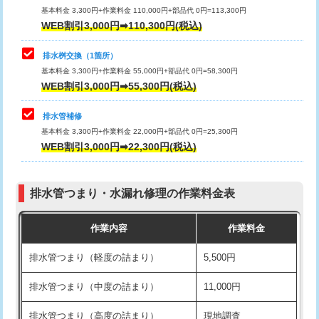
基本料金 3,300円+作業料金 110,000円+部品代 0円=113,300円
WEB割引3,000円➡110,300円(税込)
交換・取付（タンク）
22,000円+材料費
マス交換（深さ50㎝以上）
66,000円
交換・取付(単水栓（壁付・デッキ
13,200円+材料費
コンクリート斫り（厚さ10㎝まで）
27,500円
排水桝交換（1箇所）
式）)
基本料金 3,300円+作業料金 55,000円+部品代 0円=58,300円
コンクリート斫り（厚さ10㎝超え）
38,500円
WEB割引3,000円➡55,300円(税込)
交換・取付(混合水栓（壁付・デッキ
16,500円+材料費
式・ワンホール）)
モルタル補修（厚さ10㎝まで）
27,500円
排水管補修
基本料金 3,300円+作業料金 22,000円+部品代 0円=25,300円
交換・取付(排水栓・排水トラップ
22,000円+材料費
モルタル補修（厚さ10㎝超え）
38,500円
WEB割引3,000円➡22,300円(税込)
（P/S/ポップアップ））
台所シンク・作業台設置
現場見積
交換・取付（その他部品）
11,000円+材料費
排水管つまり・水漏れ修理の作業料金表
追加人工
16,500円
持込商品取付（単水栓）
13,200円
作業内容
作業料金
廃棄・処分
現場見積
持込商品取付（混合水栓）
16,500円
排水管つまり（軽度の詰まり）
5,500円
※給水管工事は20mmまでの価格です。
持込商品取付（浄水器・分岐水栓）
16,500円
排水管つまり（中度の詰まり）
11,000円
給水管工事※（ホール加工)
16,500円
排水管つまり（高度の詰まり）
現地調査