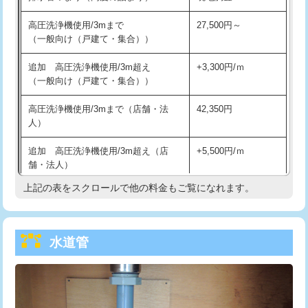
給水管工事※（バンド止め)
3,300円
高圧洗浄機使用/3mまで
27,500円～
（一般向け（戸建て・集合））
給水管工事※（支持金具設置)
5,500円
追加 高圧洗浄機使用/3m超え
+3,300円/ｍ
給水管工事※（保温材使用（バンド止
5,500円
（一般向け（戸建て・集合））
め込み）)
高圧洗浄機使用/3mまで（店舗・法
42,350円
給水管工事※（土の掘削・埋め戻し作
11,000円
人）
業)
追加 高圧洗浄機使用/3m超え（店
+5,500円/ｍ
給水管工事※（塩ビ管（VP・HI）使
33,000円
舗・法人）
用/3ｍまで)
上記の表をスクロールで他の料金もご覧になれます。
高度高圧洗浄換
現地調査
給水管工事※（塩ビ管（VP・HI）使
+8,800円
用（追加）/3ｍ超え)
トーラー作業
16,500円
給水管工事※（ライニング鋼管・銅
44,000円
水道管
トーラー機使用/3mまで
33,000円
管・ポリ管・HT管使用/3ｍまで)
追加トーラー機使用/3m超え
+3,300円
給水管工事※（ライニング鋼管・銅
+8,800円
管・ポリ管・HT管使用/3ｍ超え)
カメラ調査
33,000円