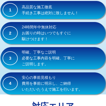
式）)
高品質な施工徹底
1
交換・取付(混合水栓（壁付・デッキ
16,500円+材料費
手続き工事は絶対に致しません！
式・ワンホール）)
交換・取付(排水栓・排水トラップ
22,000円+材料費
24時間年中無休対応
（P/S/ポップアップ））
2
お困りの時はいつでもすぐに
駆けつけます！
交換・取付（その他部品）
11,000円+材料費
持込商品取付（単水栓）
13,200円
明確、丁寧なご説明
3
必要な工事内容を明確、丁寧に
持込商品取付（混合水栓）
16,500円
ご説明します。
持込商品取付（浄水器・分岐水栓）
16,500円
安心の事前見積もり
給水管工事※（ホール加工)
16,500円
4
費用を事前に明示し、ご納得
いただいたうえで施工を行います。
給水管工事※（バンド止め)
3,300円
給水管工事※（支持金具設置)
5,500円