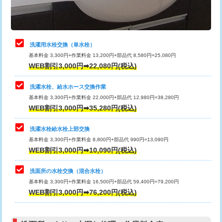
理・調整・分解・加工など（軽作業）
給水管工事※（ライニング鋼管・銅
44,000円
管・ポリ管・HT管使用/3ｍまで)
止水・漏水調査・防水処理・清掃・修
22,000円
理・調整・分解・加工など（中作業）
給水管工事※（ライニング鋼管・銅
+8,800円
洗濯用水栓交換（単水栓）
管・ポリ管・HT管使用/3ｍ超え)
基本料金 3,300円+作業料金 13,200円+部品代 8,580円=25,080円
止水・漏水調査・防水処理・清掃・修
33,000円
WEB割引3,000円➡22,080円(税込)
理・調整・分解・加工など（重作業）
排水管工事（土の掘削・埋め戻し作
11,000円~
業）
洗濯水栓、給水ホース交換作業
キッチンタンク脱着
16,500円
基本料金 3,300円+作業料金 22,000円+部品代 12,980円=38,280円
排水管工事（排水管工事/3ｍまで）
55,000円
WEB割引3,000円➡35,280円(税込)
その他部品の脱着
8,800円～
排水管工事（追加 排水管工事/3ｍ超
+11,000円
交換・取付（タンク）
22,000円+材料費
洗濯水栓給水栓上部交換
え）
基本料金 3,300円+作業料金 8,800円+部品代 990円=13,090円
交換・取付(単水栓（壁付・デッキ
13,200円+材料費
WEB割引3,000円➡10,090円(税込)
マス交換（土の掘削・埋め戻し作業）
11,000円~
式）)
洗面所の水栓交換（混合水栓）
マス交換（深さ50㎝未満）
55,000円
交換・取付(混合水栓（壁付・デッキ
16,500円+材料費
基本料金 3,300円+作業料金 16,500円+部品代 59,400円=79,200円
式・ワンホール）)
WEB割引3,000円➡76,200円(税込)
マス交換（深さ50㎝以上）
66,000円
交換・取付(排水栓・排水トラップ
22,000円+材料費
コンクリート斫り（厚さ10㎝まで）
27,500円
（P/S/ポップアップ））