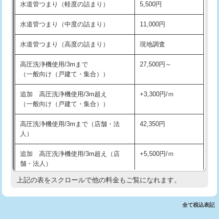
水道管つまり（軽度の詰まり）
5,500円
交換・取付(排水栓・排水トラップ
22,000円+材料費
洗面台設置
38,500円
（P/S/ポップアップ））
水道管つまり（中度の詰まり）
11,000円
化粧台設置
22,000円
交換・取付（その他部品）
11,000円+材料費
水道管つまり（高度の詰まり）
現地調査
追加人工
16,500円
持込商品取付（単水栓）
13,200円
高圧洗浄機使用/3mまで
27,500円～
廃棄・処分
現場見積
（一般向け（戸建て・集合））
持込商品取付（混合水栓）
16,500円
※給水管工事は20mmまでの価格です。
追加 高圧洗浄機使用/3m超え
+3,300円/ｍ
持込商品取付（浄水器・分岐水栓）
16,500円
（一般向け（戸建て・集合））
排水管工事（土の掘削・埋め戻し作
11,000円~
高圧洗浄機使用/3mまで（店舗・法
42,350円
業）
人）
排水管工事（排水管工事/3ｍまで）
55,000円
追加 高圧洗浄機使用/3m超え（店
+5,500円/ｍ
舗・法人）
排水管工事（追加 排水管工事/3ｍ超
+11,000円
え）
上記の表をスクロールで他の料金もご覧になれます。
高度高圧洗浄換
現地調査
マス交換（土の掘削・埋め戻し作業）
11,000円~
トーラー作業
16,500円
全て税込表記
マス交換（深さ50㎝未満）
55,000円