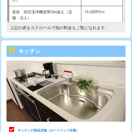
持込商品取付（混合水栓）
16,500円
追加 高圧洗浄機使用/3m超え（店
+5,500円/ｍ
持込商品取付（浄水器・分岐水栓）
16,500円
舗・法人）
持込商品取付（温水洗浄便座）
22,000円
上記の表をスクロールで他の料金もご覧になれます。
高度高圧洗浄換
現地調査
持込商品取付（普通便座⇔温水洗浄便
22,000円
トーラー作業
16,500円
座）
キッチン
トーラー機使用/3mまで
33,000円
給水管工事※（ホール加工)
16,500円
追加トーラー機使用/3m超え
+3,300円
給水管工事※（バンド止め)
3,300円
カメラ調査
33,000円
給水管工事※（支持金具設置)
5,500円
桝清掃
8,800円
給水管工事※（保温材使用（バンド止
5,500円
め込み）)
止水・漏水調査・防水処理・清掃・修
11,000円
理・調整・分解・加工など（軽作業）
給水管工事※（土の掘削・埋め戻し作
11,000円
業)
止水・漏水調査・防水処理・清掃・修
22,000円
理・調整・分解・加工など（中作業）
給水管工事※（塩ビ管（VP・HI）使
33,000円
キッチンの部品交換（カートリッジ交換）