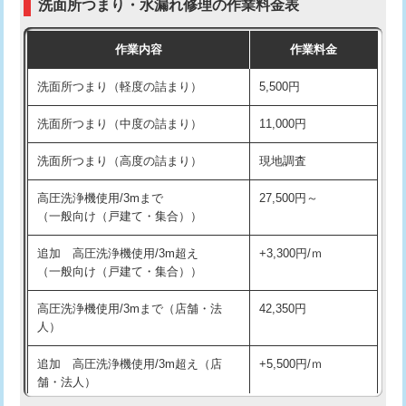
洗面所つまり・水漏れ修理の作業料金表
コンクリート斫り（厚さ10㎝超え）
38,500円
交換・取付（その他部品）
11,000円+材料費
作業内容
作業料金
モルタル補修（厚さ10㎝まで）
27,500円
持込商品取付（単水栓）
13,200円
洗面所つまり（軽度の詰まり）
5,500円
モルタル補修（厚さ10㎝超え）
38,500円
持込商品取付（混合水栓）
16,500円
洗面所つまり（中度の詰まり）
11,000円
洗面台設置
38,500円
持込商品取付（浄水器・分岐水栓）
16,500円
洗面所つまり（高度の詰まり）
現地調査
バスタブ設置
現場見積
給水管工事※（ホール加工)
16,500円
高圧洗浄機使用/3mまで
27,500円～
追加人工
16,500円
（一般向け（戸建て・集合））
給水管工事※（バンド止め)
3,300円
廃棄・処分
現場見積
追加 高圧洗浄機使用/3m超え
+3,300円/ｍ
給水管工事※（支持金具設置)
5,500円
（一般向け（戸建て・集合））
※給水管工事は20mmまでの価格です。
給水管工事※（保温材使用（バンド止
5,500円
高圧洗浄機使用/3mまで（店舗・法
42,350円
め込み）)
人）
給水管工事※（土の掘削・埋め戻し作
11,000円
追加 高圧洗浄機使用/3m超え（店
+5,500円/ｍ
業)
舗・法人）
給水管工事※（塩ビ管（VP・HI）使
33,000円