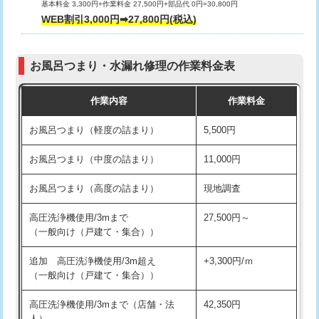
基本料金 3,300円+作業料金 27,500円+部品代 0円=30,800円
交換・取付（タンク）
22,000円+材料費
WEB割引3,000円➡27,800円(税込)
交換・取付（便器）
22,000円+材料費
お風呂つまり・水漏れ修理の作業料金表
交換・取付（普通便座）
11,000円+材料費
作業内容
作業料金
交換・取付（温水洗浄便座）
16,500円+材料費
お風呂つまり（軽度の詰まり）
5,500円
交換・取付(単水栓（壁付・デッキ
13,200円+材料費
式）)
お風呂つまり（中度の詰まり）
11,000円
交換・取付(混合水栓（壁付・デッキ
16,500円+材料費
お風呂つまり（高度の詰まり）
現地調査
式・ワンホール）)
高圧洗浄機使用/3mまで
27,500円～
交換・取付(排水栓・排水トラップ
22,000円+材料費
（一般向け（戸建て・集合））
（P/S/ポップアップ））
追加 高圧洗浄機使用/3m超え
+3,300円/ｍ
交換・取付（その他部品）
11,000円+材料費
（一般向け（戸建て・集合））
持込商品取付（単水栓）
13,200円
高圧洗浄機使用/3mまで（店舗・法
42,350円
人）