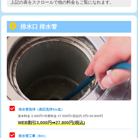
上記の表をスクロールで他の料金もご覧になれます。
高度高圧洗浄換
現地調査
用/3ｍまで)
トーラー作業
16,500円
給水管工事※（塩ビ管（VP・HI）使
+8,800円
用（追加）/3ｍ超え)
排水口 排水管
トーラー機使用/3mまで
33,000円
給水管工事※（ライニング鋼管・銅
44,000円
追加トーラー機使用/3m超え
+3,300円
管・ポリ管・HT管使用/3ｍまで)
カメラ調査
33,000円
給水管工事※（ライニング鋼管・銅
+8,800円
管・ポリ管・HT管使用/3ｍ超え)
桝清掃
8,800円
排水管工事（土の掘削・埋め戻し作
11,000円~
止水・漏水調査・防水処理・清掃・修
11,000円
業）
理・調整・分解・加工など（軽作業）
排水管工事（排水管工事/3ｍまで）
55,000円
止水・漏水調査・防水処理・清掃・修
22,000円
理・調整・分解・加工など（中作業）
排水管工事（追加 排水管工事/3ｍ超
+11,000円
排水管洗浄（高圧洗浄3ｍ迄）
え）
基本料金 3,300円+作業料金 27,500円+部品代 0円=30,800円
止水・漏水調査・防水処理・清掃・修
33,000円
WEB割引3,000円➡27,800円(税込)
理・調整・分解・加工など（重作業）
マス交換（土の掘削・埋め戻し作業）
11,000円~
排水管工事（8ｍ）
その他部品の脱着
8,800円～
マス交換（深さ50㎝未満）
55,000円