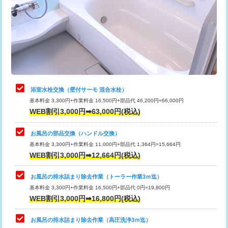
桝清掃
8,800円
止水・漏水調査・防水処理・清掃・修
11,000円
理・調整・分解・加工など（軽作業）
止水・漏水調査・防水処理・清掃・修
22,000円
理・調整・分解・加工など（中作業）
浴室水栓交換（壁付サーモ 混合水栓）
基本料金 3,300円+作業料金 16,500円+部品代 46,200円=66,000円
止水・漏水調査・防水処理・清掃・修
33,000円
WEB割引3,000円➡63,000円(税込)
理・調整・分解・加工など（重作業）
お風呂の部品交換（ハンドル交換）
トイレタンク脱着
16,500円
基本料金 3,300円+作業料金 11,000円+部品代 1,364円=15,664円
WEB割引3,000円➡12,664円(税込)
トイレ便器脱着
16,500円
タンクレストイレ脱着
33,000円
お風呂の排水詰まり除去作業（トーラー作業3ｍ迄）
基本料金 3,300円+作業料金 16,500円+部品代 0円=19,800円
小便器トイレ脱着
現地見積
WEB割引3,000円➡16,800円(税込)
その他部品の脱着
8,800円～
お風呂の排水詰まり除去作業（高圧洗浄3ｍ迄）