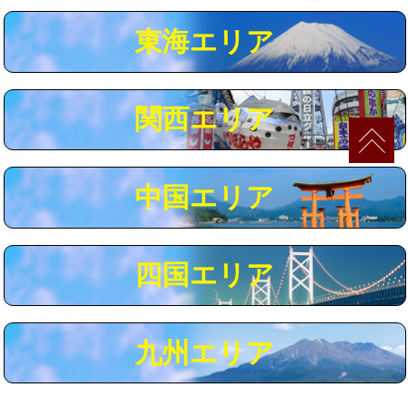
マス交換（深さ50㎝以上）
66,000円
東海エリア
コンクリート斫り（厚さ10㎝まで）
27,500円
コンクリート斫り（厚さ10㎝超え）
38,500円
関西エリア
モルタル補修（厚さ10㎝まで）
27,500円
モルタル補修（厚さ10㎝超え）
38,500円
中国エリア
追加人工
16,500円
廃棄・処分
現場見積
四国エリア
※給水管工事は20mmまでの価格です。
九州エリア