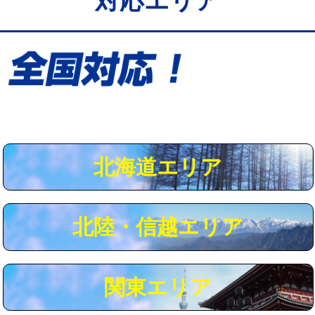
対応エリア
給水管工事※（保温材使用（バンド止
5,500円
め込み）)
給水管工事※（土の掘削・埋め戻し作
11,000円
業)
給水管工事※（塩ビ管（VP・HI）使
33,000円
用/3ｍまで)
給水管工事※（塩ビ管（VP・HI）使
+8,800円
用（追加）/3ｍ超え)
北海道エリア
給水管工事※（ライニング鋼管・銅
44,000円
管・ポリ管・HT管使用/3ｍまで)
北陸・信越エリア
給水管工事※（ライニング鋼管・銅
+8,800円
管・ポリ管・HT管使用/3ｍ超え)
マス交換（土の掘削・埋め戻し作業）
11,000円~
関東エリア
マス交換（深さ50㎝未満）
55,000円