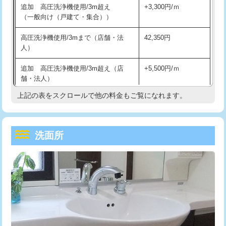
追加 高圧洗浄機使用/3m超え
+3,300円/ｍ
持込商品取付（混合水栓）
16,500円
マス交換（深さ50㎝以上）
66,000円
（一般向け（戸建て・集合））
持込商品取付（浄水器・分岐水栓）
16,500円
コンクリート斫り（厚さ10㎝まで）
27,500円
高圧洗浄機使用/3mまで（店舗・法
42,350円
人）
給水管工事※（ホール加工)
16,500円
コンクリート斫り（厚さ10㎝超え）
38,500円
追加 高圧洗浄機使用/3m超え（店
+5,500円/ｍ
給水管工事※（バンド止め)
3,300円
モルタル補修（厚さ10㎝まで）
27,500円
舗・法人）
給水管工事※（支持金具設置)
5,500円
モルタル補修（厚さ10㎝超え）
38,500円
上記の表をスクロールで他の料金もご覧になれます。
高度高圧洗浄換
現地調査
給水管工事※（保温材使用（バンド止
5,500円
洗面台設置
38,500円
トーラー作業
16,500円
め込み）)
洗面所
追加人工
16,500円
トーラー機使用/3mまで
33,000円
給水管工事※（土の掘削・埋め戻し作
11,000円
業)
廃棄・処分
現場見積
追加トーラー機使用/3m超え
+3,300円
給水管工事※（塩ビ管（VP・HI）使
33,000円
※給水管工事は20mmまでの価格です。
カメラ調査
33,000円
用/3ｍまで)
桝清掃
8,800円
給水管工事※（塩ビ管（VP・HI）使
+8,800円
用（追加）/3ｍ超え)
止水・漏水調査・防水処理・清掃・修
11,000円