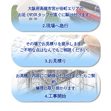
大阪府高槻市宮が谷町エリアの
お近くのスタッフが直ぐに駆け付けます。
2.現場へ急行
その場でお見積りを提示します。
ご不明な点はなんでもご相談ください。
3.お見積り
お見積り内容にご納得いただけましたらご契
約。
修理に取り掛かります
4.工事開始