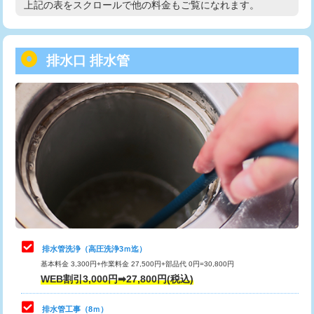
上記の表をスクロールで他の料金もご覧になれます。
高度高圧洗浄換
現地調査
用/3ｍまで)
トーラー作業
16,500円
給水管工事※（塩ビ管（VP・HI）使
+8,800円
用（追加）/3ｍ超え)
排水口 排水管
トーラー機使用/3mまで
33,000円
給水管工事※（ライニング鋼管・銅
44,000円
追加トーラー機使用/3m超え
+3,300円
管・ポリ管・HT管使用/3ｍまで)
カメラ調査
33,000円
給水管工事※（ライニング鋼管・銅
+8,800円
管・ポリ管・HT管使用/3ｍ超え)
桝清掃
8,800円
排水管工事（土の掘削・埋め戻し作
11,000円~
止水・漏水調査・防水処理・清掃・修
11,000円
業）
理・調整・分解・加工など（軽作業）
排水管工事（排水管工事/3ｍまで）
55,000円
止水・漏水調査・防水処理・清掃・修
22,000円
理・調整・分解・加工など（中作業）
排水管工事（追加 排水管工事/3ｍ超
+11,000円
排水管洗浄（高圧洗浄3ｍ迄）
え）
基本料金 3,300円+作業料金 27,500円+部品代 0円=30,800円
止水・漏水調査・防水処理・清掃・修
33,000円
WEB割引3,000円➡27,800円(税込)
理・調整・分解・加工など（重作業）
マス交換（土の掘削・埋め戻し作業）
11,000円~
排水管工事（8ｍ）
その他部品の脱着
8,800円～
マス交換（深さ50㎝未満）
55,000円