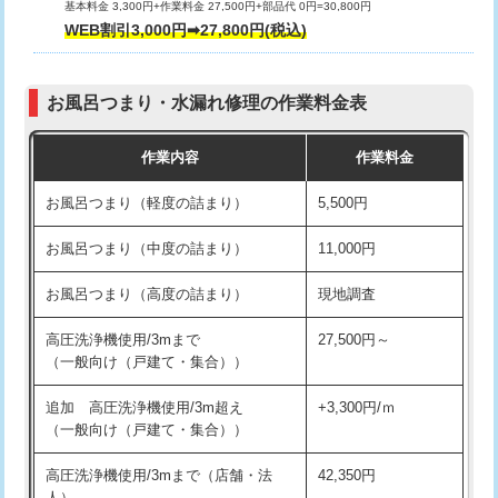
基本料金 3,300円+作業料金 27,500円+部品代 0円=30,800円
交換・取付（タンク）
22,000円+材料費
WEB割引3,000円➡27,800円(税込)
交換・取付（便器）
22,000円+材料費
お風呂つまり・水漏れ修理の作業料金表
交換・取付（普通便座）
11,000円+材料費
作業内容
作業料金
交換・取付（温水洗浄便座）
16,500円+材料費
お風呂つまり（軽度の詰まり）
5,500円
交換・取付(単水栓（壁付・デッキ
13,200円+材料費
式）)
お風呂つまり（中度の詰まり）
11,000円
交換・取付(混合水栓（壁付・デッキ
16,500円+材料費
お風呂つまり（高度の詰まり）
現地調査
式・ワンホール）)
高圧洗浄機使用/3mまで
27,500円～
交換・取付(排水栓・排水トラップ
22,000円+材料費
（一般向け（戸建て・集合））
（P/S/ポップアップ））
追加 高圧洗浄機使用/3m超え
+3,300円/ｍ
交換・取付（その他部品）
11,000円+材料費
（一般向け（戸建て・集合））
持込商品取付（単水栓）
13,200円
高圧洗浄機使用/3mまで（店舗・法
42,350円
人）