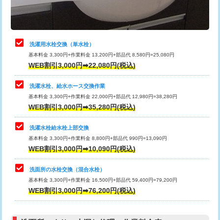
理・調整・分解・加工など（軽作業）
給水管工事※（ライニング鋼管・銅
44,000円
管・ポリ管・HT管使用/3ｍまで)
止水・漏水調査・防水処理・清掃・修
22,000円
理・調整・分解・加工など（中作業）
給水管工事※（ライニング鋼管・銅
+8,800円
洗濯用水栓交換（単水栓）
管・ポリ管・HT管使用/3ｍ超え)
基本料金 3,300円+作業料金 13,200円+部品代 8,580円=25,080円
止水・漏水調査・防水処理・清掃・修
33,000円
WEB割引3,000円➡22,080円(税込)
理・調整・分解・加工など（重作業）
排水管工事（土の掘削・埋め戻し作
11,000円~
業）
洗濯水栓、給水ホース交換作業
キッチンタンク脱着
16,500円
基本料金 3,300円+作業料金 22,000円+部品代 12,980円=38,280円
排水管工事（排水管工事/3ｍまで）
55,000円
WEB割引3,000円➡35,280円(税込)
その他部品の脱着
8,800円～
排水管工事（追加 排水管工事/3ｍ超
+11,000円
交換・取付（タンク）
22,000円+材料費
洗濯水栓給水栓上部交換
え）
基本料金 3,300円+作業料金 8,800円+部品代 990円=13,090円
交換・取付(単水栓（壁付・デッキ
13,200円+材料費
WEB割引3,000円➡10,090円(税込)
マス交換（土の掘削・埋め戻し作業）
11,000円~
式）)
洗面所の水栓交換（混合水栓）
マス交換（深さ50㎝未満）
55,000円
交換・取付(混合水栓（壁付・デッキ
16,500円+材料費
基本料金 3,300円+作業料金 16,500円+部品代 59,400円=79,200円
式・ワンホール）)
WEB割引3,000円➡76,200円(税込)
マス交換（深さ50㎝以上）
66,000円
交換・取付(排水栓・排水トラップ
22,000円+材料費
コンクリート斫り（厚さ10㎝まで）
27,500円
（P/S/ポップアップ））