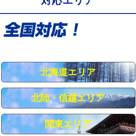
対応エリア
給水管工事※（保温材使用（バンド止
5,500円
め込み）)
給水管工事※（土の掘削・埋め戻し作
11,000円
業)
給水管工事※（塩ビ管（VP・HI）使
33,000円
用/3ｍまで)
給水管工事※（塩ビ管（VP・HI）使
+8,800円
用（追加）/3ｍ超え)
北海道エリア
給水管工事※（ライニング鋼管・銅
44,000円
管・ポリ管・HT管使用/3ｍまで)
北陸・信越エリア
給水管工事※（ライニング鋼管・銅
+8,800円
管・ポリ管・HT管使用/3ｍ超え)
マス交換（土の掘削・埋め戻し作業）
11,000円~
関東エリア
マス交換（深さ50㎝未満）
55,000円