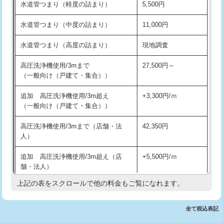
水道管つまり（軽度の詰まり）
5,500円
交換・取付(排水栓・排水トラップ
22,000円+材料費
洗面台設置
38,500円
（P/S/ポップアップ））
水道管つまり（中度の詰まり）
11,000円
化粧台設置
22,000円
交換・取付（その他部品）
11,000円+材料費
水道管つまり（高度の詰まり）
現地調査
追加人工
16,500円
持込商品取付（単水栓）
13,200円
高圧洗浄機使用/3mまで
27,500円～
廃棄・処分
現場見積
（一般向け（戸建て・集合））
持込商品取付（混合水栓）
16,500円
※給水管工事は20mmまでの価格です。
追加 高圧洗浄機使用/3m超え
+3,300円/ｍ
持込商品取付（浄水器・分岐水栓）
16,500円
（一般向け（戸建て・集合））
排水管工事（土の掘削・埋め戻し作
11,000円~
高圧洗浄機使用/3mまで（店舗・法
42,350円
業）
人）
排水管工事（排水管工事/3ｍまで）
55,000円
追加 高圧洗浄機使用/3m超え（店
+5,500円/ｍ
舗・法人）
排水管工事（追加 排水管工事/3ｍ超
+11,000円
え）
上記の表をスクロールで他の料金もご覧になれます。
高度高圧洗浄換
現地調査
マス交換（土の掘削・埋め戻し作業）
11,000円~
トーラー作業
16,500円
全て税込表記
マス交換（深さ50㎝未満）
55,000円