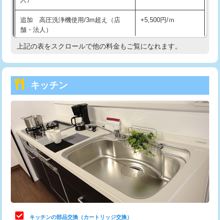
持込商品取付（混合水栓）
16,500円
追加 高圧洗浄機使用/3m超え（店
+5,500円/ｍ
持込商品取付（浄水器・分岐水栓）
16,500円
舗・法人）
持込商品取付（温水洗浄便座）
22,000円
上記の表をスクロールで他の料金もご覧になれます。
高度高圧洗浄換
現地調査
持込商品取付（普通便座⇔温水洗浄便
22,000円
トーラー作業
16,500円
座）
キッチン
トーラー機使用/3mまで
33,000円
給水管工事※（ホール加工)
16,500円
追加トーラー機使用/3m超え
+3,300円
給水管工事※（バンド止め)
3,300円
カメラ調査
33,000円
給水管工事※（支持金具設置)
5,500円
桝清掃
8,800円
給水管工事※（保温材使用（バンド止
5,500円
め込み）)
止水・漏水調査・防水処理・清掃・修
11,000円
理・調整・分解・加工など（軽作業）
給水管工事※（土の掘削・埋め戻し作
11,000円
業)
止水・漏水調査・防水処理・清掃・修
22,000円
理・調整・分解・加工など（中作業）
給水管工事※（塩ビ管（VP・HI）使
33,000円
キッチンの部品交換（カートリッジ交換）