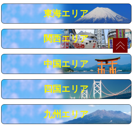
マス交換（深さ50㎝以上）
66,000円
東海エリア
コンクリート斫り（厚さ10㎝まで）
27,500円
コンクリート斫り（厚さ10㎝超え）
38,500円
関西エリア
モルタル補修（厚さ10㎝まで）
27,500円
モルタル補修（厚さ10㎝超え）
38,500円
中国エリア
追加人工
16,500円
廃棄・処分
現場見積
四国エリア
※給水管工事は20mmまでの価格です。
九州エリア