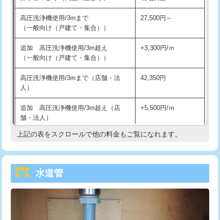
給水管工事※（バンド止め)
3,300円
高圧洗浄機使用/3mまで
27,500円～
（一般向け（戸建て・集合））
給水管工事※（支持金具設置)
5,500円
追加 高圧洗浄機使用/3m超え
+3,300円/ｍ
給水管工事※（保温材使用（バンド止
5,500円
（一般向け（戸建て・集合））
め込み）)
高圧洗浄機使用/3mまで（店舗・法
42,350円
給水管工事※（土の掘削・埋め戻し作
11,000円
人）
業)
追加 高圧洗浄機使用/3m超え（店
+5,500円/ｍ
給水管工事※（塩ビ管（VP・HI）使
33,000円
舗・法人）
用/3ｍまで)
上記の表をスクロールで他の料金もご覧になれます。
高度高圧洗浄換
現地調査
給水管工事※（塩ビ管（VP・HI）使
+8,800円
用（追加）/3ｍ超え)
トーラー作業
16,500円
給水管工事※（ライニング鋼管・銅
44,000円
水道管
トーラー機使用/3mまで
33,000円
管・ポリ管・HT管使用/3ｍまで)
追加トーラー機使用/3m超え
+3,300円
給水管工事※（ライニング鋼管・銅
+8,800円
管・ポリ管・HT管使用/3ｍ超え)
カメラ調査
33,000円