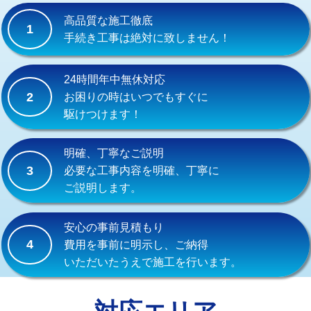
式）)
高品質な施工徹底
1
交換・取付(混合水栓（壁付・デッキ
16,500円+材料費
手続き工事は絶対に致しません！
式・ワンホール）)
交換・取付(排水栓・排水トラップ
22,000円+材料費
24時間年中無休対応
（P/S/ポップアップ））
2
お困りの時はいつでもすぐに
駆けつけます！
交換・取付（その他部品）
11,000円+材料費
持込商品取付（単水栓）
13,200円
明確、丁寧なご説明
3
必要な工事内容を明確、丁寧に
持込商品取付（混合水栓）
16,500円
ご説明します。
持込商品取付（浄水器・分岐水栓）
16,500円
安心の事前見積もり
給水管工事※（ホール加工)
16,500円
4
費用を事前に明示し、ご納得
いただいたうえで施工を行います。
給水管工事※（バンド止め)
3,300円
給水管工事※（支持金具設置)
5,500円