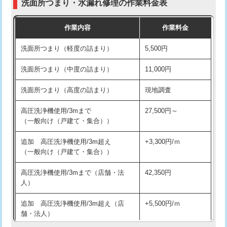
洗面所つまり・水漏れ修理の作業料金表
コンクリート斫り（厚さ10㎝超え）
38,500円
交換・取付（その他部品）
11,000円+材料費
作業内容
作業料金
モルタル補修（厚さ10㎝まで）
27,500円
持込商品取付（単水栓）
13,200円
洗面所つまり（軽度の詰まり）
5,500円
モルタル補修（厚さ10㎝超え）
38,500円
持込商品取付（混合水栓）
16,500円
洗面所つまり（中度の詰まり）
11,000円
洗面台設置
38,500円
持込商品取付（浄水器・分岐水栓）
16,500円
洗面所つまり（高度の詰まり）
現地調査
バスタブ設置
現場見積
給水管工事※（ホール加工)
16,500円
高圧洗浄機使用/3mまで
27,500円～
追加人工
16,500円
（一般向け（戸建て・集合））
給水管工事※（バンド止め)
3,300円
廃棄・処分
現場見積
追加 高圧洗浄機使用/3m超え
+3,300円/ｍ
給水管工事※（支持金具設置)
5,500円
（一般向け（戸建て・集合））
※給水管工事は20mmまでの価格です。
給水管工事※（保温材使用（バンド止
5,500円
高圧洗浄機使用/3mまで（店舗・法
42,350円
め込み）)
人）
給水管工事※（土の掘削・埋め戻し作
11,000円
追加 高圧洗浄機使用/3m超え（店
+5,500円/ｍ
業)
舗・法人）
給水管工事※（塩ビ管（VP・HI）使
33,000円