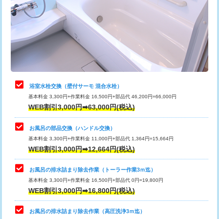
桝清掃
8,800円
止水・漏水調査・防水処理・清掃・修
11,000円
理・調整・分解・加工など（軽作業）
止水・漏水調査・防水処理・清掃・修
22,000円
理・調整・分解・加工など（中作業）
浴室水栓交換（壁付サーモ 混合水栓）
基本料金 3,300円+作業料金 16,500円+部品代 46,200円=66,000円
止水・漏水調査・防水処理・清掃・修
33,000円
WEB割引3,000円➡63,000円(税込)
理・調整・分解・加工など（重作業）
お風呂の部品交換（ハンドル交換）
トイレタンク脱着
16,500円
基本料金 3,300円+作業料金 11,000円+部品代 1,364円=15,664円
WEB割引3,000円➡12,664円(税込)
トイレ便器脱着
16,500円
タンクレストイレ脱着
33,000円
お風呂の排水詰まり除去作業（トーラー作業3ｍ迄）
基本料金 3,300円+作業料金 16,500円+部品代 0円=19,800円
小便器トイレ脱着
現地見積
WEB割引3,000円➡16,800円(税込)
その他部品の脱着
8,800円～
お風呂の排水詰まり除去作業（高圧洗浄3ｍ迄）