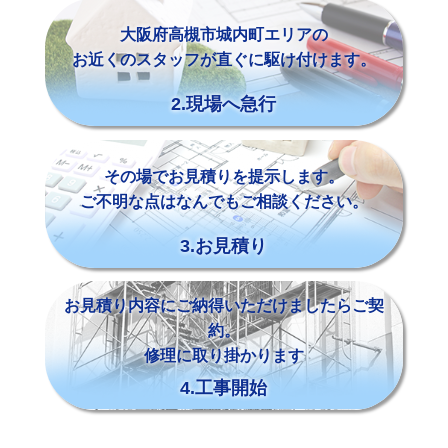
大阪府高槻市城内町エリアの
お近くのスタッフが直ぐに駆け付けます。
2.現場へ急行
その場でお見積りを提示します。
ご不明な点はなんでもご相談ください。
3.お見積り
お見積り内容にご納得いただけましたらご契
約。
修理に取り掛かります
4.工事開始