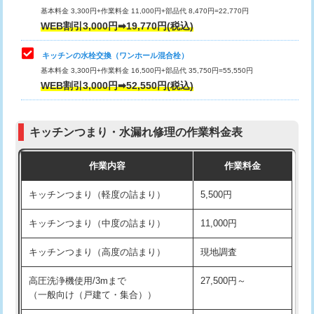
用/3ｍまで)
基本料金 3,300円+作業料金 11,000円+部品代 8,470円=22,770円
止水・漏水調査・防水処理・清掃・修
33,000円
WEB割引3,000円➡19,770円(税込)
理・調整・分解・加工など（重作業）
給水管工事※（塩ビ管（VP・HI）使
+8,800円
用（追加）/3ｍ超え)
キッチンの水栓交換（ワンホール混合栓）
お風呂タンク脱着
16,500円
基本料金 3,300円+作業料金 16,500円+部品代 35,750円=55,550円
給水管工事※（ライニング鋼管・銅
44,000円
WEB割引3,000円➡52,550円(税込)
その他部品の脱着
8,800円～
管・ポリ管・HT管使用/3ｍまで)
交換・取付（タンク）
22,000円+材料費
給水管工事※（ライニング鋼管・銅
+8,800円
管・ポリ管・HT管使用/3ｍ超え)
キッチンつまり・水漏れ修理の作業料金表
交換・取付(単水栓（壁付・デッキ
13,200円+材料費
式）)
排水管工事（土の掘削・埋め戻し作
11,000円~
作業内容
作業料金
業）
交換・取付(混合水栓（壁付・デッキ
16,500円+材料費
キッチンつまり（軽度の詰まり）
5,500円
式・ワンホール）)
排水管工事（排水管工事/3ｍまで）
55,000円
キッチンつまり（中度の詰まり）
11,000円
交換・取付(排水栓・排水トラップ
22,000円+材料費
排水管工事（追加 排水管工事/3ｍ超
+11,000円
（P/S/ポップアップ））
え）
キッチンつまり（高度の詰まり）
現地調査
交換・取付（その他部品）
11,000円+材料費
マス交換（土の掘削・埋め戻し作業）
11,000円~
高圧洗浄機使用/3mまで
27,500円～
（一般向け（戸建て・集合））
持込商品取付（単水栓）
13,200円
マス交換（深さ50㎝未満）
55,000円