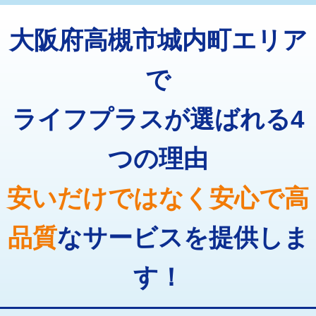
トーラー機使用/3mまで
33,000円
マス交換（深さ50㎝以上）
66,000円
大阪府高槻市城内町エリア
追加トーラー機使用/3m超え
+3,300円
コンクリート斫り（厚さ10㎝まで）
27,500円
カメラ調査
33,000円
で
コンクリート斫り（厚さ10㎝超え）
38,500円
桝清掃
8,800円
ライフプラスが選ばれる4
モルタル補修（厚さ10㎝まで）
27,500円
止水・漏水調査・防水処理・清掃・修
11,000円
理・調整・分解・加工など（軽作業）
モルタル補修（厚さ10㎝超え）
38,500円
つの理由
止水・漏水調査・防水処理・清掃・修
22,000円
追加人工
16,500円
理・調整・分解・加工など（中作業）
安いだけではなく安心で高
廃棄・処分
現場見積
止水・漏水調査・防水処理・清掃・修
33,000円
理・調整・分解・加工など（重作業）
品質
なサービスを提供しま
その他部品の脱着
8,800円～
す！
交換・取付（タンク）
22,000円+材料費
交換・取付(単水栓（壁付・デッキ
13,200円+材料費