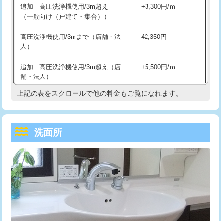
追加 高圧洗浄機使用/3m超え
+3,300円/ｍ
持込商品取付（混合水栓）
16,500円
マス交換（深さ50㎝以上）
66,000円
（一般向け（戸建て・集合））
持込商品取付（浄水器・分岐水栓）
16,500円
コンクリート斫り（厚さ10㎝まで）
27,500円
高圧洗浄機使用/3mまで（店舗・法
42,350円
人）
給水管工事※（ホール加工)
16,500円
コンクリート斫り（厚さ10㎝超え）
38,500円
追加 高圧洗浄機使用/3m超え（店
+5,500円/ｍ
給水管工事※（バンド止め)
3,300円
モルタル補修（厚さ10㎝まで）
27,500円
舗・法人）
給水管工事※（支持金具設置)
5,500円
モルタル補修（厚さ10㎝超え）
38,500円
上記の表をスクロールで他の料金もご覧になれます。
高度高圧洗浄換
現地調査
給水管工事※（保温材使用（バンド止
5,500円
洗面台設置
38,500円
トーラー作業
16,500円
め込み）)
洗面所
追加人工
16,500円
トーラー機使用/3mまで
33,000円
給水管工事※（土の掘削・埋め戻し作
11,000円
業)
廃棄・処分
現場見積
追加トーラー機使用/3m超え
+3,300円
給水管工事※（塩ビ管（VP・HI）使
33,000円
※給水管工事は20mmまでの価格です。
カメラ調査
33,000円
用/3ｍまで)
桝清掃
8,800円
給水管工事※（塩ビ管（VP・HI）使
+8,800円
用（追加）/3ｍ超え)
止水・漏水調査・防水処理・清掃・修
11,000円