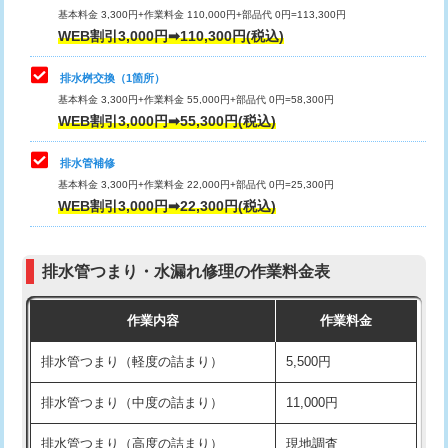
基本料金 3,300円+作業料金 110,000円+部品代 0円=113,300円
WEB割引3,000円➡110,300円(税込)
交換・取付（タンク）
22,000円+材料費
マス交換（深さ50㎝以上）
66,000円
交換・取付(単水栓（壁付・デッキ
13,200円+材料費
コンクリート斫り（厚さ10㎝まで）
27,500円
排水桝交換（1箇所）
式）)
基本料金 3,300円+作業料金 55,000円+部品代 0円=58,300円
コンクリート斫り（厚さ10㎝超え）
38,500円
WEB割引3,000円➡55,300円(税込)
交換・取付(混合水栓（壁付・デッキ
16,500円+材料費
式・ワンホール）)
モルタル補修（厚さ10㎝まで）
27,500円
排水管補修
基本料金 3,300円+作業料金 22,000円+部品代 0円=25,300円
交換・取付(排水栓・排水トラップ
22,000円+材料費
モルタル補修（厚さ10㎝超え）
38,500円
WEB割引3,000円➡22,300円(税込)
（P/S/ポップアップ））
台所シンク・作業台設置
現場見積
交換・取付（その他部品）
11,000円+材料費
排水管つまり・水漏れ修理の作業料金表
追加人工
16,500円
持込商品取付（単水栓）
13,200円
作業内容
作業料金
廃棄・処分
現場見積
持込商品取付（混合水栓）
16,500円
排水管つまり（軽度の詰まり）
5,500円
※給水管工事は20mmまでの価格です。
持込商品取付（浄水器・分岐水栓）
16,500円
排水管つまり（中度の詰まり）
11,000円
給水管工事※（ホール加工)
16,500円
排水管つまり（高度の詰まり）
現地調査