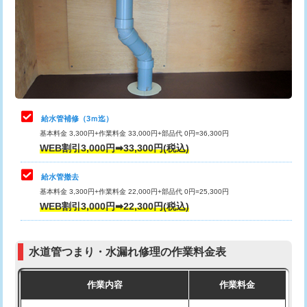
排水管工事（土の掘削・埋め戻し作
11,000円~
桝清掃
8,800円
業）
止水・漏水調査・防水処理・清掃・修
11,000円
排水管工事（排水管工事/3ｍまで）
55,000円
理・調整・分解・加工など（軽作業）
排水管工事（追加 排水管工事/3ｍ超
+11,000円
止水・漏水調査・防水処理・清掃・修
22,000円
え）
理・調整・分解・加工など（中作業）
給水管補修（3ｍ迄）
マス交換（土の掘削・埋め戻し作業）
11,000円~
基本料金 3,300円+作業料金 33,000円+部品代 0円=36,300円
止水・漏水調査・防水処理・清掃・修
33,000円
WEB割引3,000円➡33,300円(税込)
理・調整・分解・加工など（重作業）
マス交換（深さ50㎝未満）
55,000円
給水管撤去
その他部品の脱着
8,800円～
マス交換（深さ50㎝以上）
66,000円
基本料金 3,300円+作業料金 22,000円+部品代 0円=25,300円
WEB割引3,000円➡22,300円(税込)
交換・取付（タンク）
22,000円+材料費
コンクリート斫り（厚さ10㎝まで）
27,500円
交換・取付(単水栓（壁付・デッキ
13,200円+材料費
コンクリート斫り（厚さ10㎝超え）
38,500円
式）)
水道管つまり・水漏れ修理の作業料金表
モルタル補修（厚さ10㎝まで）
27,500円
交換・取付(混合水栓（壁付・デッキ
16,500円+材料費
作業内容
作業料金
式・ワンホール）)
モルタル補修（厚さ10㎝超え）
38,500円