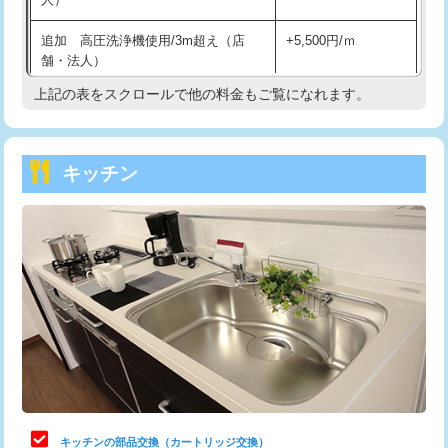
持込商品取付（混合水栓）
16,500円
追加 高圧洗浄機使用/3m超え（店
+5,500円/ｍ
持込商品取付（浄水器・分岐水栓）
16,500円
舗・法人）
持込商品取付（温水洗浄便座）
22,000円
上記の表をスクロールで他の料金もご覧になれます。
高度高圧洗浄換
現地調査
持込商品取付（普通便座⇔温水洗浄便
22,000円
トーラー作業
16,500円
座）
キッチン
トーラー機使用/3mまで
33,000円
給水管工事※（ホール加工)
16,500円
追加トーラー機使用/3m超え
+3,300円
給水管工事※（バンド止め)
3,300円
カメラ調査
33,000円
給水管工事※（支持金具設置)
5,500円
桝清掃
8,800円
給水管工事※（保温材使用（バンド止
5,500円
め込み）)
止水・漏水調査・防水処理・清掃・修
11,000円
理・調整・分解・加工など（軽作業）
給水管工事※（土の掘削・埋め戻し作
11,000円
業)
止水・漏水調査・防水処理・清掃・修
22,000円
理・調整・分解・加工など（中作業）
給水管工事※（塩ビ管（VP・HI）使
33,000円
キッチンの部品交換（カートリッジ交換）