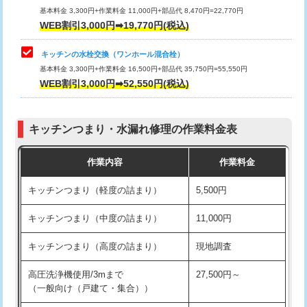
用/3ｍまで)
基本料金 3,300円+作業料金 11,000円+部品代 8,470円=22,770円
止水・漏水調査・防水処理・清掃・修
33,000円
WEB割引3,000円➡19,770円(税込)
理・調整・分解・加工など（重作業）
給水管工事※（塩ビ管（VP・HI）使
+8,800円
用（追加）/3ｍ超え)
キッチンの水栓交換（ワンホール混合栓）
お風呂タンク脱着
16,500円
基本料金 3,300円+作業料金 16,500円+部品代 35,750円=55,550円
給水管工事※（ライニング鋼管・銅
44,000円
WEB割引3,000円➡52,550円(税込)
その他部品の脱着
8,800円～
管・ポリ管・HT管使用/3ｍまで)
交換・取付（タンク）
22,000円+材料費
給水管工事※（ライニング鋼管・銅
+8,800円
管・ポリ管・HT管使用/3ｍ超え)
キッチンつまり・水漏れ修理の作業料金表
交換・取付(単水栓（壁付・デッキ
13,200円+材料費
式）)
排水管工事（土の掘削・埋め戻し作
11,000円~
作業内容
作業料金
業）
交換・取付(混合水栓（壁付・デッキ
16,500円+材料費
キッチンつまり（軽度の詰まり）
5,500円
式・ワンホール）)
排水管工事（排水管工事/3ｍまで）
55,000円
キッチンつまり（中度の詰まり）
11,000円
交換・取付(排水栓・排水トラップ
22,000円+材料費
排水管工事（追加 排水管工事/3ｍ超
+11,000円
（P/S/ポップアップ））
え）
キッチンつまり（高度の詰まり）
現地調査
交換・取付（その他部品）
11,000円+材料費
マス交換（土の掘削・埋め戻し作業）
11,000円~
高圧洗浄機使用/3mまで
27,500円～
（一般向け（戸建て・集合））
持込商品取付（単水栓）
13,200円
マス交換（深さ50㎝未満）
55,000円