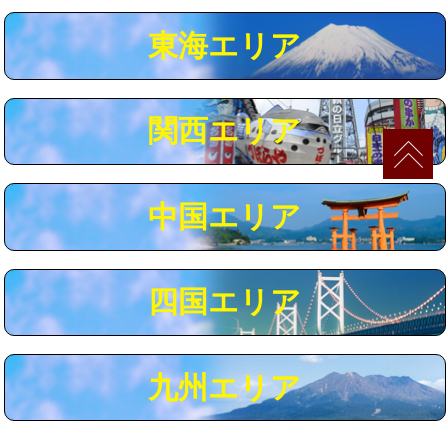
マス交換（深さ50㎝以上）
66,000円
東海エリア
コンクリート斫り（厚さ10㎝まで）
27,500円
コンクリート斫り（厚さ10㎝超え）
38,500円
関西エリア
モルタル補修（厚さ10㎝まで）
27,500円
モルタル補修（厚さ10㎝超え）
38,500円
中国エリア
追加人工
16,500円
廃棄・処分
現場見積
四国エリア
※給水管工事は20mmまでの価格です。
九州エリア