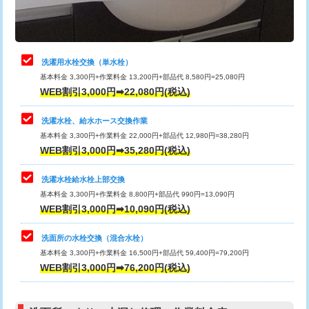
理・調整・分解・加工など（軽作業）
給水管工事※（ライニング鋼管・銅
44,000円
管・ポリ管・HT管使用/3ｍまで)
止水・漏水調査・防水処理・清掃・修
22,000円
理・調整・分解・加工など（中作業）
給水管工事※（ライニング鋼管・銅
+8,800円
洗濯用水栓交換（単水栓）
管・ポリ管・HT管使用/3ｍ超え)
基本料金 3,300円+作業料金 13,200円+部品代 8,580円=25,080円
止水・漏水調査・防水処理・清掃・修
33,000円
WEB割引3,000円➡22,080円(税込)
理・調整・分解・加工など（重作業）
排水管工事（土の掘削・埋め戻し作
11,000円~
業）
洗濯水栓、給水ホース交換作業
キッチンタンク脱着
16,500円
基本料金 3,300円+作業料金 22,000円+部品代 12,980円=38,280円
排水管工事（排水管工事/3ｍまで）
55,000円
WEB割引3,000円➡35,280円(税込)
その他部品の脱着
8,800円～
排水管工事（追加 排水管工事/3ｍ超
+11,000円
交換・取付（タンク）
22,000円+材料費
洗濯水栓給水栓上部交換
え）
基本料金 3,300円+作業料金 8,800円+部品代 990円=13,090円
交換・取付(単水栓（壁付・デッキ
13,200円+材料費
WEB割引3,000円➡10,090円(税込)
マス交換（土の掘削・埋め戻し作業）
11,000円~
式）)
洗面所の水栓交換（混合水栓）
マス交換（深さ50㎝未満）
55,000円
交換・取付(混合水栓（壁付・デッキ
16,500円+材料費
基本料金 3,300円+作業料金 16,500円+部品代 59,400円=79,200円
式・ワンホール）)
WEB割引3,000円➡76,200円(税込)
マス交換（深さ50㎝以上）
66,000円
交換・取付(排水栓・排水トラップ
22,000円+材料費
コンクリート斫り（厚さ10㎝まで）
27,500円
（P/S/ポップアップ））