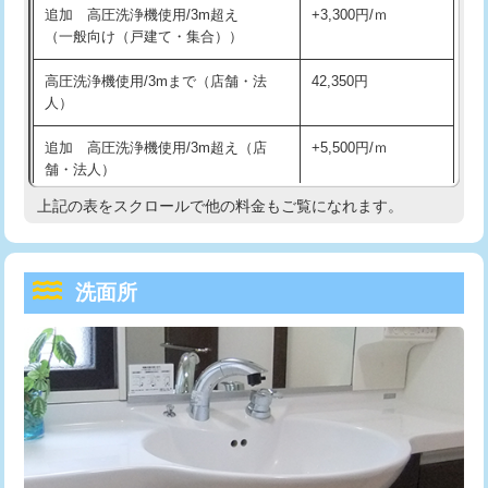
追加 高圧洗浄機使用/3m超え
+3,300円/ｍ
持込商品取付（混合水栓）
16,500円
マス交換（深さ50㎝以上）
66,000円
（一般向け（戸建て・集合））
持込商品取付（浄水器・分岐水栓）
16,500円
コンクリート斫り（厚さ10㎝まで）
27,500円
高圧洗浄機使用/3mまで（店舗・法
42,350円
人）
給水管工事※（ホール加工)
16,500円
コンクリート斫り（厚さ10㎝超え）
38,500円
追加 高圧洗浄機使用/3m超え（店
+5,500円/ｍ
給水管工事※（バンド止め)
3,300円
モルタル補修（厚さ10㎝まで）
27,500円
舗・法人）
給水管工事※（支持金具設置)
5,500円
モルタル補修（厚さ10㎝超え）
38,500円
上記の表をスクロールで他の料金もご覧になれます。
高度高圧洗浄換
現地調査
給水管工事※（保温材使用（バンド止
5,500円
洗面台設置
38,500円
トーラー作業
16,500円
め込み）)
洗面所
追加人工
16,500円
トーラー機使用/3mまで
33,000円
給水管工事※（土の掘削・埋め戻し作
11,000円
業)
廃棄・処分
現場見積
追加トーラー機使用/3m超え
+3,300円
給水管工事※（塩ビ管（VP・HI）使
33,000円
※給水管工事は20mmまでの価格です。
カメラ調査
33,000円
用/3ｍまで)
桝清掃
8,800円
給水管工事※（塩ビ管（VP・HI）使
+8,800円
用（追加）/3ｍ超え)
止水・漏水調査・防水処理・清掃・修
11,000円