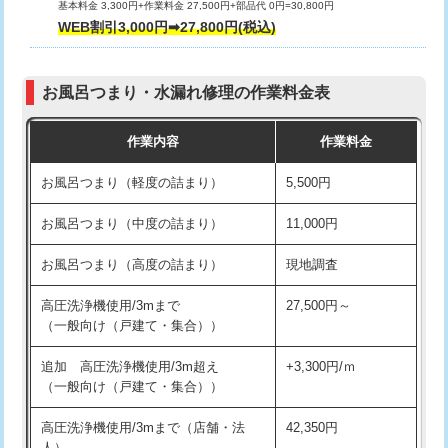
基本料金 3,300円+作業料金 27,500円+部品代 0円=30,800円
交換・取付（タンク）
22,000円+材料費
WEB割引3,000円➡27,800円(税込)
交換・取付（便器）
22,000円+材料費
お風呂つまり・水漏れ修理の作業料金表
交換・取付（普通便座）
11,000円+材料費
作業内容
作業料金
交換・取付（温水洗浄便座）
16,500円+材料費
お風呂つまり（軽度の詰まり）
5,500円
交換・取付(単水栓（壁付・デッキ
13,200円+材料費
式）)
お風呂つまり（中度の詰まり）
11,000円
交換・取付(混合水栓（壁付・デッキ
16,500円+材料費
お風呂つまり（高度の詰まり）
現地調査
式・ワンホール）)
高圧洗浄機使用/3mまで
27,500円～
交換・取付(排水栓・排水トラップ
22,000円+材料費
（一般向け（戸建て・集合））
（P/S/ポップアップ））
追加 高圧洗浄機使用/3m超え
+3,300円/ｍ
交換・取付（その他部品）
11,000円+材料費
（一般向け（戸建て・集合））
持込商品取付（単水栓）
13,200円
高圧洗浄機使用/3mまで（店舗・法
42,350円
人）