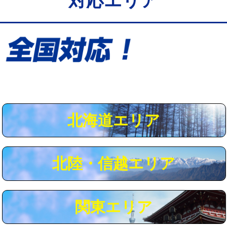
対応エリア
給水管工事※（保温材使用（バンド止
5,500円
め込み）)
給水管工事※（土の掘削・埋め戻し作
11,000円
業)
給水管工事※（塩ビ管（VP・HI）使
33,000円
用/3ｍまで)
給水管工事※（塩ビ管（VP・HI）使
+8,800円
用（追加）/3ｍ超え)
北海道エリア
給水管工事※（ライニング鋼管・銅
44,000円
管・ポリ管・HT管使用/3ｍまで)
北陸・信越エリア
給水管工事※（ライニング鋼管・銅
+8,800円
管・ポリ管・HT管使用/3ｍ超え)
マス交換（土の掘削・埋め戻し作業）
11,000円~
関東エリア
マス交換（深さ50㎝未満）
55,000円