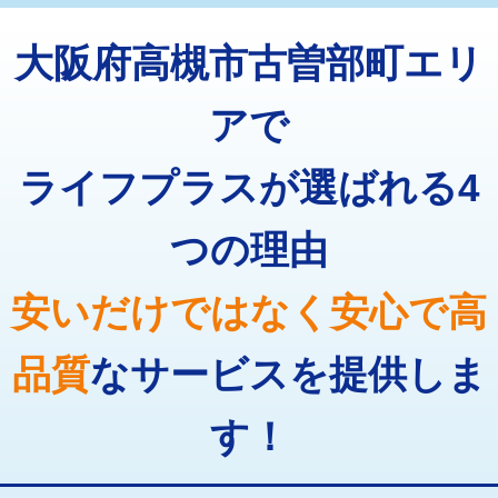
トーラー機使用/3mまで
33,000円
マス交換（深さ50㎝以上）
66,000円
大阪府高槻市古曽部町エリ
追加トーラー機使用/3m超え
+3,300円
コンクリート斫り（厚さ10㎝まで）
27,500円
カメラ調査
33,000円
アで
コンクリート斫り（厚さ10㎝超え）
38,500円
桝清掃
8,800円
ライフプラスが選ばれる4
モルタル補修（厚さ10㎝まで）
27,500円
止水・漏水調査・防水処理・清掃・修
11,000円
理・調整・分解・加工など（軽作業）
モルタル補修（厚さ10㎝超え）
38,500円
つの理由
止水・漏水調査・防水処理・清掃・修
22,000円
追加人工
16,500円
理・調整・分解・加工など（中作業）
安いだけではなく安心で高
廃棄・処分
現場見積
止水・漏水調査・防水処理・清掃・修
33,000円
理・調整・分解・加工など（重作業）
品質
なサービスを提供しま
その他部品の脱着
8,800円～
す！
交換・取付（タンク）
22,000円+材料費
交換・取付(単水栓（壁付・デッキ
13,200円+材料費