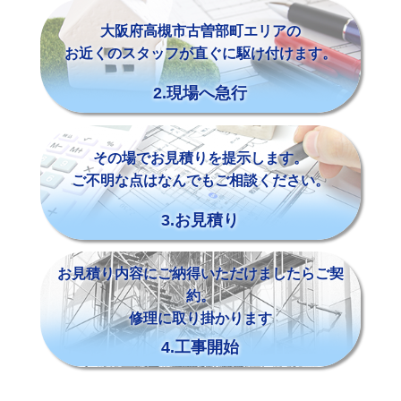
大阪府高槻市古曽部町エリアの
お近くのスタッフが直ぐに駆け付けます。
2.現場へ急行
その場でお見積りを提示します。
ご不明な点はなんでもご相談ください。
3.お見積り
お見積り内容にご納得いただけましたらご契
約。
修理に取り掛かります
4.工事開始