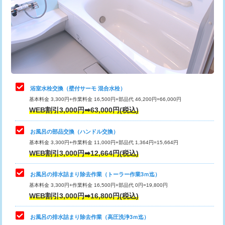
桝清掃
8,800円
止水・漏水調査・防水処理・清掃・修
11,000円
理・調整・分解・加工など（軽作業）
止水・漏水調査・防水処理・清掃・修
22,000円
理・調整・分解・加工など（中作業）
浴室水栓交換（壁付サーモ 混合水栓）
基本料金 3,300円+作業料金 16,500円+部品代 46,200円=66,000円
止水・漏水調査・防水処理・清掃・修
33,000円
WEB割引3,000円➡63,000円(税込)
理・調整・分解・加工など（重作業）
お風呂の部品交換（ハンドル交換）
トイレタンク脱着
16,500円
基本料金 3,300円+作業料金 11,000円+部品代 1,364円=15,664円
WEB割引3,000円➡12,664円(税込)
トイレ便器脱着
16,500円
タンクレストイレ脱着
33,000円
お風呂の排水詰まり除去作業（トーラー作業3ｍ迄）
基本料金 3,300円+作業料金 16,500円+部品代 0円=19,800円
小便器トイレ脱着
現地見積
WEB割引3,000円➡16,800円(税込)
その他部品の脱着
8,800円～
お風呂の排水詰まり除去作業（高圧洗浄3ｍ迄）