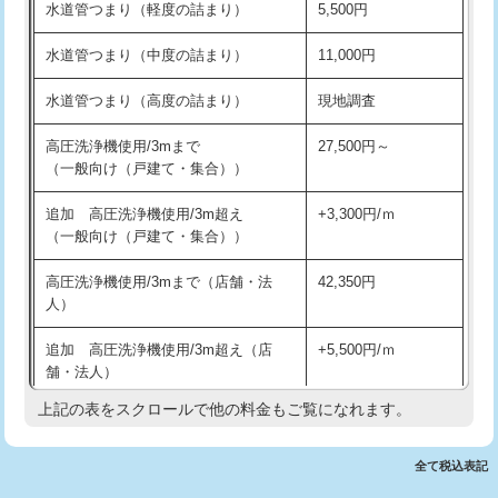
水道管つまり（軽度の詰まり）
5,500円
交換・取付(排水栓・排水トラップ
22,000円+材料費
洗面台設置
38,500円
（P/S/ポップアップ））
水道管つまり（中度の詰まり）
11,000円
化粧台設置
22,000円
交換・取付（その他部品）
11,000円+材料費
水道管つまり（高度の詰まり）
現地調査
追加人工
16,500円
持込商品取付（単水栓）
13,200円
高圧洗浄機使用/3mまで
27,500円～
廃棄・処分
現場見積
（一般向け（戸建て・集合））
持込商品取付（混合水栓）
16,500円
※給水管工事は20mmまでの価格です。
追加 高圧洗浄機使用/3m超え
+3,300円/ｍ
持込商品取付（浄水器・分岐水栓）
16,500円
（一般向け（戸建て・集合））
排水管工事（土の掘削・埋め戻し作
11,000円~
高圧洗浄機使用/3mまで（店舗・法
42,350円
業）
人）
排水管工事（排水管工事/3ｍまで）
55,000円
追加 高圧洗浄機使用/3m超え（店
+5,500円/ｍ
舗・法人）
排水管工事（追加 排水管工事/3ｍ超
+11,000円
え）
上記の表をスクロールで他の料金もご覧になれます。
高度高圧洗浄換
現地調査
マス交換（土の掘削・埋め戻し作業）
11,000円~
トーラー作業
16,500円
全て税込表記
マス交換（深さ50㎝未満）
55,000円