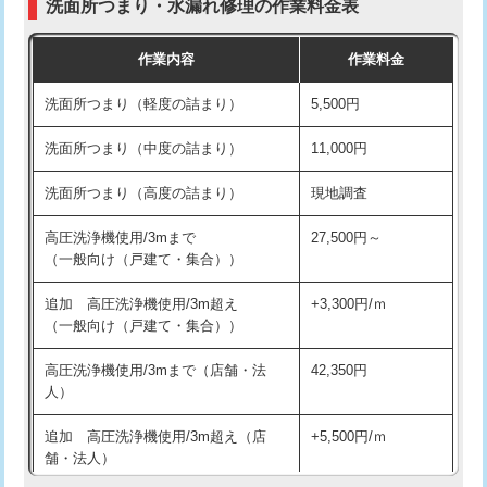
洗面所つまり・水漏れ修理の作業料金表
コンクリート斫り（厚さ10㎝超え）
38,500円
交換・取付（その他部品）
11,000円+材料費
作業内容
作業料金
モルタル補修（厚さ10㎝まで）
27,500円
持込商品取付（単水栓）
13,200円
洗面所つまり（軽度の詰まり）
5,500円
モルタル補修（厚さ10㎝超え）
38,500円
持込商品取付（混合水栓）
16,500円
洗面所つまり（中度の詰まり）
11,000円
洗面台設置
38,500円
持込商品取付（浄水器・分岐水栓）
16,500円
洗面所つまり（高度の詰まり）
現地調査
バスタブ設置
現場見積
給水管工事※（ホール加工)
16,500円
高圧洗浄機使用/3mまで
27,500円～
追加人工
16,500円
（一般向け（戸建て・集合））
給水管工事※（バンド止め)
3,300円
廃棄・処分
現場見積
追加 高圧洗浄機使用/3m超え
+3,300円/ｍ
給水管工事※（支持金具設置)
5,500円
（一般向け（戸建て・集合））
※給水管工事は20mmまでの価格です。
給水管工事※（保温材使用（バンド止
5,500円
高圧洗浄機使用/3mまで（店舗・法
42,350円
め込み）)
人）
給水管工事※（土の掘削・埋め戻し作
11,000円
追加 高圧洗浄機使用/3m超え（店
+5,500円/ｍ
業)
舗・法人）
給水管工事※（塩ビ管（VP・HI）使
33,000円