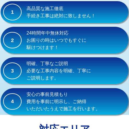
式）)
高品質な施工徹底
1
交換・取付(混合水栓（壁付・デッキ
16,500円+材料費
手続き工事は絶対に致しません！
式・ワンホール）)
交換・取付(排水栓・排水トラップ
22,000円+材料費
24時間年中無休対応
（P/S/ポップアップ））
2
お困りの時はいつでもすぐに
駆けつけます！
交換・取付（その他部品）
11,000円+材料費
持込商品取付（単水栓）
13,200円
明確、丁寧なご説明
3
必要な工事内容を明確、丁寧に
持込商品取付（混合水栓）
16,500円
ご説明します。
持込商品取付（浄水器・分岐水栓）
16,500円
安心の事前見積もり
給水管工事※（ホール加工)
16,500円
4
費用を事前に明示し、ご納得
いただいたうえで施工を行います。
給水管工事※（バンド止め)
3,300円
給水管工事※（支持金具設置)
5,500円