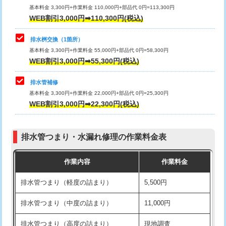
基本料金 3,300円+作業料金 110,000円+部品代 0円=113,300円
WEB割引3,000円➡110,300円(税込)
交換・取付（タンク）
22,000円+材料費
マス交換（深さ50㎝以上）
66,000円
交換・取付(単水栓（壁付・デッキ
13,200円+材料費
コンクリート斫り（厚さ10㎝まで）
27,500円
排水桝交換（1箇所）
式）)
基本料金 3,300円+作業料金 55,000円+部品代 0円=58,300円
コンクリート斫り（厚さ10㎝超え）
38,500円
WEB割引3,000円➡55,300円(税込)
交換・取付(混合水栓（壁付・デッキ
16,500円+材料費
式・ワンホール）)
モルタル補修（厚さ10㎝まで）
27,500円
排水管補修
基本料金 3,300円+作業料金 22,000円+部品代 0円=25,300円
交換・取付(排水栓・排水トラップ
22,000円+材料費
モルタル補修（厚さ10㎝超え）
38,500円
WEB割引3,000円➡22,300円(税込)
（P/S/ポップアップ））
台所シンク・作業台設置
現場見積
交換・取付（その他部品）
11,000円+材料費
排水管つまり・水漏れ修理の作業料金表
追加人工
16,500円
持込商品取付（単水栓）
13,200円
作業内容
作業料金
廃棄・処分
現場見積
持込商品取付（混合水栓）
16,500円
排水管つまり（軽度の詰まり）
5,500円
※給水管工事は20mmまでの価格です。
持込商品取付（浄水器・分岐水栓）
16,500円
排水管つまり（中度の詰まり）
11,000円
給水管工事※（ホール加工)
16,500円
排水管つまり（高度の詰まり）
現地調査