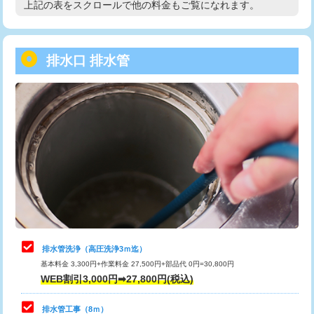
上記の表をスクロールで他の料金もご覧になれます。
高度高圧洗浄換
現地調査
用/3ｍまで)
トーラー作業
16,500円
給水管工事※（塩ビ管（VP・HI）使
+8,800円
用（追加）/3ｍ超え)
排水口 排水管
トーラー機使用/3mまで
33,000円
給水管工事※（ライニング鋼管・銅
44,000円
追加トーラー機使用/3m超え
+3,300円
管・ポリ管・HT管使用/3ｍまで)
カメラ調査
33,000円
給水管工事※（ライニング鋼管・銅
+8,800円
管・ポリ管・HT管使用/3ｍ超え)
桝清掃
8,800円
排水管工事（土の掘削・埋め戻し作
11,000円~
止水・漏水調査・防水処理・清掃・修
11,000円
業）
理・調整・分解・加工など（軽作業）
排水管工事（排水管工事/3ｍまで）
55,000円
止水・漏水調査・防水処理・清掃・修
22,000円
理・調整・分解・加工など（中作業）
排水管工事（追加 排水管工事/3ｍ超
+11,000円
排水管洗浄（高圧洗浄3ｍ迄）
え）
基本料金 3,300円+作業料金 27,500円+部品代 0円=30,800円
止水・漏水調査・防水処理・清掃・修
33,000円
WEB割引3,000円➡27,800円(税込)
理・調整・分解・加工など（重作業）
マス交換（土の掘削・埋め戻し作業）
11,000円~
排水管工事（8ｍ）
その他部品の脱着
8,800円～
マス交換（深さ50㎝未満）
55,000円