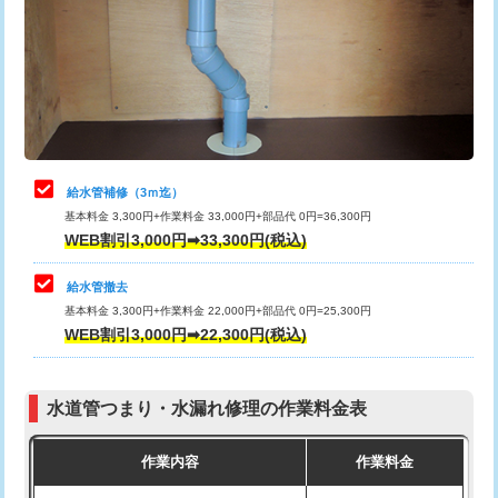
排水管工事（土の掘削・埋め戻し作
11,000円~
桝清掃
8,800円
業）
止水・漏水調査・防水処理・清掃・修
11,000円
排水管工事（排水管工事/3ｍまで）
55,000円
理・調整・分解・加工など（軽作業）
排水管工事（追加 排水管工事/3ｍ超
+11,000円
止水・漏水調査・防水処理・清掃・修
22,000円
え）
理・調整・分解・加工など（中作業）
給水管補修（3ｍ迄）
マス交換（土の掘削・埋め戻し作業）
11,000円~
基本料金 3,300円+作業料金 33,000円+部品代 0円=36,300円
止水・漏水調査・防水処理・清掃・修
33,000円
WEB割引3,000円➡33,300円(税込)
理・調整・分解・加工など（重作業）
マス交換（深さ50㎝未満）
55,000円
給水管撤去
その他部品の脱着
8,800円～
マス交換（深さ50㎝以上）
66,000円
基本料金 3,300円+作業料金 22,000円+部品代 0円=25,300円
WEB割引3,000円➡22,300円(税込)
交換・取付（タンク）
22,000円+材料費
コンクリート斫り（厚さ10㎝まで）
27,500円
交換・取付(単水栓（壁付・デッキ
13,200円+材料費
コンクリート斫り（厚さ10㎝超え）
38,500円
式）)
水道管つまり・水漏れ修理の作業料金表
モルタル補修（厚さ10㎝まで）
27,500円
交換・取付(混合水栓（壁付・デッキ
16,500円+材料費
作業内容
作業料金
式・ワンホール）)
モルタル補修（厚さ10㎝超え）
38,500円