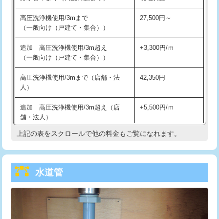
給水管工事※（バンド止め)
3,300円
高圧洗浄機使用/3mまで
27,500円～
（一般向け（戸建て・集合））
給水管工事※（支持金具設置)
5,500円
追加 高圧洗浄機使用/3m超え
+3,300円/ｍ
給水管工事※（保温材使用（バンド止
5,500円
（一般向け（戸建て・集合））
め込み）)
高圧洗浄機使用/3mまで（店舗・法
42,350円
給水管工事※（土の掘削・埋め戻し作
11,000円
人）
業)
追加 高圧洗浄機使用/3m超え（店
+5,500円/ｍ
給水管工事※（塩ビ管（VP・HI）使
33,000円
舗・法人）
用/3ｍまで)
上記の表をスクロールで他の料金もご覧になれます。
高度高圧洗浄換
現地調査
給水管工事※（塩ビ管（VP・HI）使
+8,800円
用（追加）/3ｍ超え)
トーラー作業
16,500円
給水管工事※（ライニング鋼管・銅
44,000円
水道管
トーラー機使用/3mまで
33,000円
管・ポリ管・HT管使用/3ｍまで)
追加トーラー機使用/3m超え
+3,300円
給水管工事※（ライニング鋼管・銅
+8,800円
管・ポリ管・HT管使用/3ｍ超え)
カメラ調査
33,000円