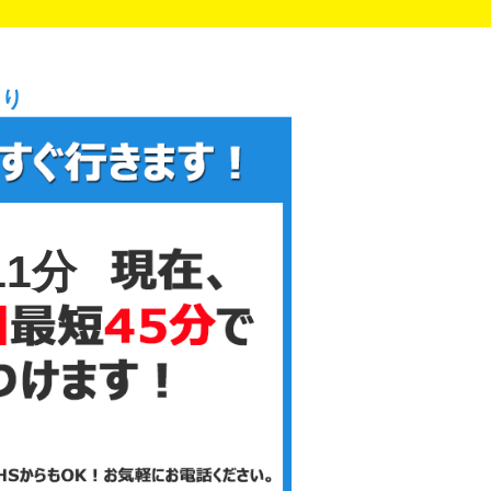
まり
11分