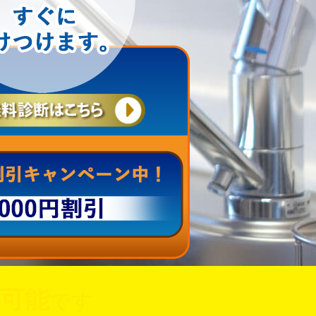
可能
です