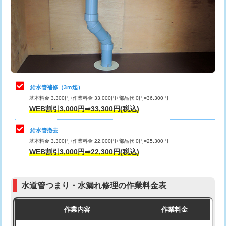
排水管工事（土の掘削・埋め戻し作
11,000円~
桝清掃
8,800円
業）
止水・漏水調査・防水処理・清掃・修
11,000円
排水管工事（排水管工事/3ｍまで）
55,000円
理・調整・分解・加工など（軽作業）
排水管工事（追加 排水管工事/3ｍ超
+11,000円
止水・漏水調査・防水処理・清掃・修
22,000円
え）
理・調整・分解・加工など（中作業）
給水管補修（3ｍ迄）
マス交換（土の掘削・埋め戻し作業）
11,000円~
基本料金 3,300円+作業料金 33,000円+部品代 0円=36,300円
止水・漏水調査・防水処理・清掃・修
33,000円
WEB割引3,000円➡33,300円(税込)
理・調整・分解・加工など（重作業）
マス交換（深さ50㎝未満）
55,000円
給水管撤去
その他部品の脱着
8,800円～
マス交換（深さ50㎝以上）
66,000円
基本料金 3,300円+作業料金 22,000円+部品代 0円=25,300円
WEB割引3,000円➡22,300円(税込)
交換・取付（タンク）
22,000円+材料費
コンクリート斫り（厚さ10㎝まで）
27,500円
交換・取付(単水栓（壁付・デッキ
13,200円+材料費
コンクリート斫り（厚さ10㎝超え）
38,500円
式）)
水道管つまり・水漏れ修理の作業料金表
モルタル補修（厚さ10㎝まで）
27,500円
交換・取付(混合水栓（壁付・デッキ
16,500円+材料費
作業内容
作業料金
式・ワンホール）)
モルタル補修（厚さ10㎝超え）
38,500円