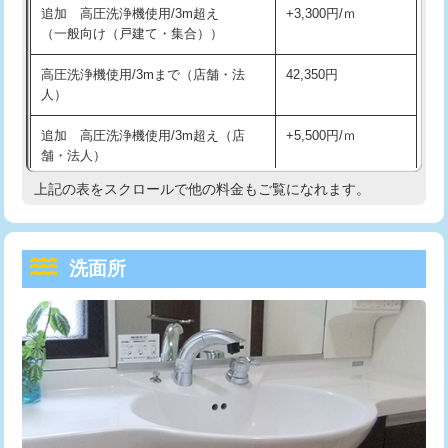
追加 高圧洗浄機使用/3m超え
+3,300円/ｍ
持込商品取付（混合水栓）
16,500円
マス交換（深さ50㎝以上）
66,000円
（一般向け（戸建て・集合））
持込商品取付（浄水器・分岐水栓）
16,500円
コンクリート斫り（厚さ10㎝まで）
27,500円
高圧洗浄機使用/3mまで（店舗・法
42,350円
人）
給水管工事※（ホール加工)
16,500円
コンクリート斫り（厚さ10㎝超え）
38,500円
追加 高圧洗浄機使用/3m超え（店
+5,500円/ｍ
給水管工事※（バンド止め)
3,300円
モルタル補修（厚さ10㎝まで）
27,500円
舗・法人）
給水管工事※（支持金具設置)
5,500円
モルタル補修（厚さ10㎝超え）
38,500円
上記の表をスクロールで他の料金もご覧になれます。
高度高圧洗浄換
現地調査
給水管工事※（保温材使用（バンド止
5,500円
洗面台設置
38,500円
トーラー作業
16,500円
め込み）)
洗面所
追加人工
16,500円
トーラー機使用/3mまで
33,000円
給水管工事※（土の掘削・埋め戻し作
11,000円
業)
廃棄・処分
現場見積
追加トーラー機使用/3m超え
+3,300円
給水管工事※（塩ビ管（VP・HI）使
33,000円
※給水管工事は20mmまでの価格です。
カメラ調査
33,000円
用/3ｍまで)
桝清掃
8,800円
給水管工事※（塩ビ管（VP・HI）使
+8,800円
用（追加）/3ｍ超え)
止水・漏水調査・防水処理・清掃・修
11,000円