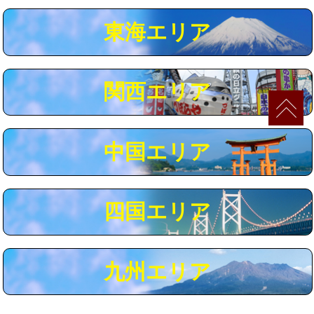
マス交換（深さ50㎝以上）
66,000円
東海エリア
コンクリート斫り（厚さ10㎝まで）
27,500円
コンクリート斫り（厚さ10㎝超え）
38,500円
関西エリア
モルタル補修（厚さ10㎝まで）
27,500円
モルタル補修（厚さ10㎝超え）
38,500円
中国エリア
追加人工
16,500円
廃棄・処分
現場見積
四国エリア
※給水管工事は20mmまでの価格です。
九州エリア