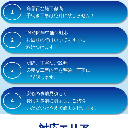
式）)
高品質な施工徹底
1
交換・取付(混合水栓（壁付・デッキ
16,500円+材料費
手続き工事は絶対に致しません！
式・ワンホール）)
交換・取付(排水栓・排水トラップ
22,000円+材料費
24時間年中無休対応
（P/S/ポップアップ））
2
お困りの時はいつでもすぐに
駆けつけます！
交換・取付（その他部品）
11,000円+材料費
持込商品取付（単水栓）
13,200円
明確、丁寧なご説明
3
必要な工事内容を明確、丁寧に
持込商品取付（混合水栓）
16,500円
ご説明します。
持込商品取付（浄水器・分岐水栓）
16,500円
安心の事前見積もり
給水管工事※（ホール加工)
16,500円
4
費用を事前に明示し、ご納得
いただいたうえで施工を行います。
給水管工事※（バンド止め)
3,300円
給水管工事※（支持金具設置)
5,500円