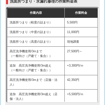
洗面所つまり・水漏れ修理の作業料金表
コンクリート斫り（厚さ10㎝超え）
38,500円
交換・取付（その他部品）
11,000円+材料費
作業内容
作業料金
モルタル補修（厚さ10㎝まで）
27,500円
持込商品取付（単水栓）
13,200円
洗面所つまり（軽度の詰まり）
5,500円
モルタル補修（厚さ10㎝超え）
38,500円
持込商品取付（混合水栓）
16,500円
洗面所つまり（中度の詰まり）
11,000円
洗面台設置
38,500円
持込商品取付（浄水器・分岐水栓）
16,500円
洗面所つまり（高度の詰まり）
現地調査
バスタブ設置
現場見積
給水管工事※（ホール加工)
16,500円
高圧洗浄機使用/3mまで
27,500円～
追加人工
16,500円
（一般向け（戸建て・集合））
給水管工事※（バンド止め)
3,300円
廃棄・処分
現場見積
追加 高圧洗浄機使用/3m超え
+3,300円/ｍ
給水管工事※（支持金具設置)
5,500円
（一般向け（戸建て・集合））
※給水管工事は20mmまでの価格です。
給水管工事※（保温材使用（バンド止
5,500円
高圧洗浄機使用/3mまで（店舗・法
42,350円
め込み）)
人）
給水管工事※（土の掘削・埋め戻し作
11,000円
追加 高圧洗浄機使用/3m超え（店
+5,500円/ｍ
業)
舗・法人）
給水管工事※（塩ビ管（VP・HI）使
33,000円