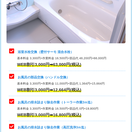
桝清掃
8,800円
止水・漏水調査・防水処理・清掃・修
11,000円
理・調整・分解・加工など（軽作業）
止水・漏水調査・防水処理・清掃・修
22,000円
理・調整・分解・加工など（中作業）
浴室水栓交換（壁付サーモ 混合水栓）
基本料金 3,300円+作業料金 16,500円+部品代 46,200円=66,000円
止水・漏水調査・防水処理・清掃・修
33,000円
WEB割引3,000円➡63,000円(税込)
理・調整・分解・加工など（重作業）
お風呂の部品交換（ハンドル交換）
トイレタンク脱着
16,500円
基本料金 3,300円+作業料金 11,000円+部品代 1,364円=15,664円
WEB割引3,000円➡12,664円(税込)
トイレ便器脱着
16,500円
タンクレストイレ脱着
33,000円
お風呂の排水詰まり除去作業（トーラー作業3ｍ迄）
基本料金 3,300円+作業料金 16,500円+部品代 0円=19,800円
小便器トイレ脱着
現地見積
WEB割引3,000円➡16,800円(税込)
その他部品の脱着
8,800円～
お風呂の排水詰まり除去作業（高圧洗浄3ｍ迄）