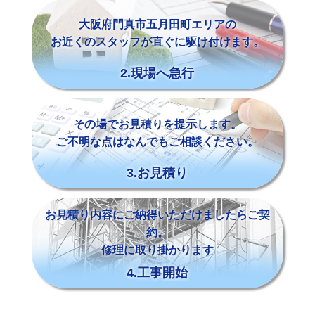
大阪府門真市五月田町エリアの
お近くのスタッフが直ぐに駆け付けます。
2.現場へ急行
その場でお見積りを提示します。
ご不明な点はなんでもご相談ください。
3.お見積り
お見積り内容にご納得いただけましたらご契
約。
修理に取り掛かります
4.工事開始