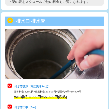
上記の表をスクロールで他の料金もご覧になれます。
高度高圧洗浄換
現地調査
用/3ｍまで)
トーラー作業
16,500円
給水管工事※（塩ビ管（VP・HI）使
+8,800円
用（追加）/3ｍ超え)
排水口 排水管
トーラー機使用/3mまで
33,000円
給水管工事※（ライニング鋼管・銅
44,000円
追加トーラー機使用/3m超え
+3,300円
管・ポリ管・HT管使用/3ｍまで)
カメラ調査
33,000円
給水管工事※（ライニング鋼管・銅
+8,800円
管・ポリ管・HT管使用/3ｍ超え)
桝清掃
8,800円
排水管工事（土の掘削・埋め戻し作
11,000円~
止水・漏水調査・防水処理・清掃・修
11,000円
業）
理・調整・分解・加工など（軽作業）
排水管工事（排水管工事/3ｍまで）
55,000円
止水・漏水調査・防水処理・清掃・修
22,000円
理・調整・分解・加工など（中作業）
排水管工事（追加 排水管工事/3ｍ超
+11,000円
排水管洗浄（高圧洗浄3ｍ迄）
え）
基本料金 3,300円+作業料金 27,500円+部品代 0円=30,800円
止水・漏水調査・防水処理・清掃・修
33,000円
WEB割引3,000円➡27,800円(税込)
理・調整・分解・加工など（重作業）
マス交換（土の掘削・埋め戻し作業）
11,000円~
排水管工事（8ｍ）
その他部品の脱着
8,800円～
マス交換（深さ50㎝未満）
55,000円