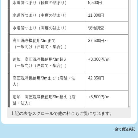
水道管つまり（軽度の詰まり）
5,500円
交換・取付(排水栓・排水トラップ
22,000円+材料費
洗面台設置
38,500円
（P/S/ポップアップ））
水道管つまり（中度の詰まり）
11,000円
化粧台設置
22,000円
交換・取付（その他部品）
11,000円+材料費
水道管つまり（高度の詰まり）
現地調査
追加人工
16,500円
持込商品取付（単水栓）
13,200円
高圧洗浄機使用/3mまで
27,500円～
廃棄・処分
現場見積
（一般向け（戸建て・集合））
持込商品取付（混合水栓）
16,500円
※給水管工事は20mmまでの価格です。
追加 高圧洗浄機使用/3m超え
+3,300円/ｍ
持込商品取付（浄水器・分岐水栓）
16,500円
（一般向け（戸建て・集合））
排水管工事（土の掘削・埋め戻し作
11,000円~
高圧洗浄機使用/3mまで（店舗・法
42,350円
業）
人）
排水管工事（排水管工事/3ｍまで）
55,000円
追加 高圧洗浄機使用/3m超え（店
+5,500円/ｍ
舗・法人）
排水管工事（追加 排水管工事/3ｍ超
+11,000円
え）
上記の表をスクロールで他の料金もご覧になれます。
高度高圧洗浄換
現地調査
マス交換（土の掘削・埋め戻し作業）
11,000円~
トーラー作業
16,500円
全て税込表記
マス交換（深さ50㎝未満）
55,000円