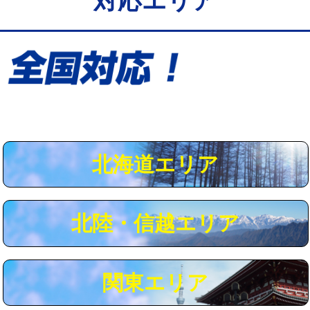
対応エリア
給水管工事※（保温材使用（バンド止
5,500円
め込み）)
給水管工事※（土の掘削・埋め戻し作
11,000円
業)
給水管工事※（塩ビ管（VP・HI）使
33,000円
用/3ｍまで)
給水管工事※（塩ビ管（VP・HI）使
+8,800円
用（追加）/3ｍ超え)
北海道エリア
給水管工事※（ライニング鋼管・銅
44,000円
管・ポリ管・HT管使用/3ｍまで)
北陸・信越エリア
給水管工事※（ライニング鋼管・銅
+8,800円
管・ポリ管・HT管使用/3ｍ超え)
マス交換（土の掘削・埋め戻し作業）
11,000円~
関東エリア
マス交換（深さ50㎝未満）
55,000円