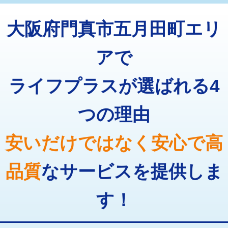
トーラー機使用/3mまで
33,000円
マス交換（深さ50㎝以上）
66,000円
大阪府門真市五月田町エリ
追加トーラー機使用/3m超え
+3,300円
コンクリート斫り（厚さ10㎝まで）
27,500円
カメラ調査
33,000円
アで
コンクリート斫り（厚さ10㎝超え）
38,500円
桝清掃
8,800円
ライフプラスが選ばれる4
モルタル補修（厚さ10㎝まで）
27,500円
止水・漏水調査・防水処理・清掃・修
11,000円
理・調整・分解・加工など（軽作業）
モルタル補修（厚さ10㎝超え）
38,500円
つの理由
止水・漏水調査・防水処理・清掃・修
22,000円
追加人工
16,500円
理・調整・分解・加工など（中作業）
安いだけではなく安心で高
廃棄・処分
現場見積
止水・漏水調査・防水処理・清掃・修
33,000円
理・調整・分解・加工など（重作業）
品質
なサービスを提供しま
その他部品の脱着
8,800円～
す！
交換・取付（タンク）
22,000円+材料費
交換・取付(単水栓（壁付・デッキ
13,200円+材料費