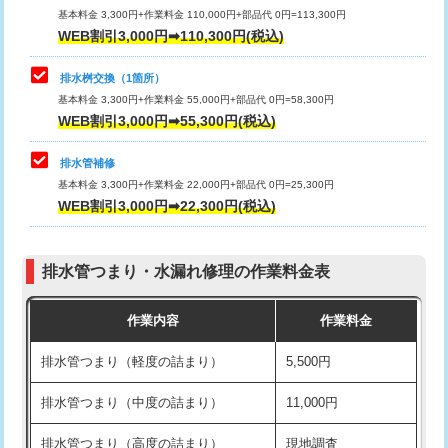
基本料金 3,300円+作業料金 110,000円+部品代 0円=113,300円
WEB割引3,000円➡110,300円(税込)
交換・取付（タンク）
22,000円+材料費
マス交換（深さ50㎝以上）
66,000円
交換・取付(単水栓（壁付・デッキ
13,200円+材料費
コンクリート斫り（厚さ10㎝まで）
27,500円
排水桝交換（1箇所）
式）)
基本料金 3,300円+作業料金 55,000円+部品代 0円=58,300円
コンクリート斫り（厚さ10㎝超え）
38,500円
WEB割引3,000円➡55,300円(税込)
交換・取付(混合水栓（壁付・デッキ
16,500円+材料費
式・ワンホール）)
モルタル補修（厚さ10㎝まで）
27,500円
排水管補修
基本料金 3,300円+作業料金 22,000円+部品代 0円=25,300円
交換・取付(排水栓・排水トラップ
22,000円+材料費
モルタル補修（厚さ10㎝超え）
38,500円
WEB割引3,000円➡22,300円(税込)
（P/S/ポップアップ））
台所シンク・作業台設置
現場見積
交換・取付（その他部品）
11,000円+材料費
排水管つまり・水漏れ修理の作業料金表
追加人工
16,500円
持込商品取付（単水栓）
13,200円
作業内容
作業料金
廃棄・処分
現場見積
持込商品取付（混合水栓）
16,500円
排水管つまり（軽度の詰まり）
5,500円
※給水管工事は20mmまでの価格です。
持込商品取付（浄水器・分岐水栓）
16,500円
排水管つまり（中度の詰まり）
11,000円
給水管工事※（ホール加工)
16,500円
排水管つまり（高度の詰まり）
現地調査