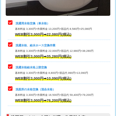
理・調整・分解・加工など（軽作業）
給水管工事※（ライニング鋼管・銅
44,000円
管・ポリ管・HT管使用/3ｍまで)
止水・漏水調査・防水処理・清掃・修
22,000円
理・調整・分解・加工など（中作業）
給水管工事※（ライニング鋼管・銅
+8,800円
洗濯用水栓交換（単水栓）
管・ポリ管・HT管使用/3ｍ超え)
基本料金 3,300円+作業料金 13,200円+部品代 8,580円=25,080円
止水・漏水調査・防水処理・清掃・修
33,000円
WEB割引3,000円➡22,080円(税込)
理・調整・分解・加工など（重作業）
排水管工事（土の掘削・埋め戻し作
11,000円~
業）
洗濯水栓、給水ホース交換作業
キッチンタンク脱着
16,500円
基本料金 3,300円+作業料金 22,000円+部品代 12,980円=38,280円
排水管工事（排水管工事/3ｍまで）
55,000円
WEB割引3,000円➡35,280円(税込)
その他部品の脱着
8,800円～
排水管工事（追加 排水管工事/3ｍ超
+11,000円
交換・取付（タンク）
22,000円+材料費
洗濯水栓給水栓上部交換
え）
基本料金 3,300円+作業料金 8,800円+部品代 990円=13,090円
交換・取付(単水栓（壁付・デッキ
13,200円+材料費
WEB割引3,000円➡10,090円(税込)
マス交換（土の掘削・埋め戻し作業）
11,000円~
式）)
洗面所の水栓交換（混合水栓）
マス交換（深さ50㎝未満）
55,000円
交換・取付(混合水栓（壁付・デッキ
16,500円+材料費
基本料金 3,300円+作業料金 16,500円+部品代 59,400円=79,200円
式・ワンホール）)
WEB割引3,000円➡76,200円(税込)
マス交換（深さ50㎝以上）
66,000円
交換・取付(排水栓・排水トラップ
22,000円+材料費
コンクリート斫り（厚さ10㎝まで）
27,500円
（P/S/ポップアップ））