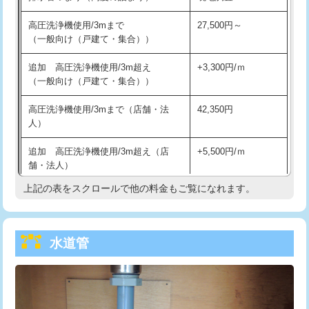
給水管工事※（バンド止め)
3,300円
高圧洗浄機使用/3mまで
27,500円～
（一般向け（戸建て・集合））
給水管工事※（支持金具設置)
5,500円
追加 高圧洗浄機使用/3m超え
+3,300円/ｍ
給水管工事※（保温材使用（バンド止
5,500円
（一般向け（戸建て・集合））
め込み）)
高圧洗浄機使用/3mまで（店舗・法
42,350円
給水管工事※（土の掘削・埋め戻し作
11,000円
人）
業)
追加 高圧洗浄機使用/3m超え（店
+5,500円/ｍ
給水管工事※（塩ビ管（VP・HI）使
33,000円
舗・法人）
用/3ｍまで)
上記の表をスクロールで他の料金もご覧になれます。
高度高圧洗浄換
現地調査
給水管工事※（塩ビ管（VP・HI）使
+8,800円
用（追加）/3ｍ超え)
トーラー作業
16,500円
給水管工事※（ライニング鋼管・銅
44,000円
水道管
トーラー機使用/3mまで
33,000円
管・ポリ管・HT管使用/3ｍまで)
追加トーラー機使用/3m超え
+3,300円
給水管工事※（ライニング鋼管・銅
+8,800円
管・ポリ管・HT管使用/3ｍ超え)
カメラ調査
33,000円