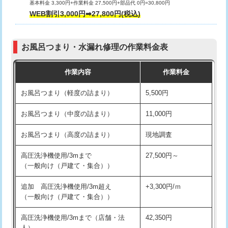
基本料金 3,300円+作業料金 27,500円+部品代 0円=30,800円
交換・取付（タンク）
22,000円+材料費
WEB割引3,000円➡27,800円(税込)
交換・取付（便器）
22,000円+材料費
お風呂つまり・水漏れ修理の作業料金表
交換・取付（普通便座）
11,000円+材料費
作業内容
作業料金
交換・取付（温水洗浄便座）
16,500円+材料費
お風呂つまり（軽度の詰まり）
5,500円
交換・取付(単水栓（壁付・デッキ
13,200円+材料費
式）)
お風呂つまり（中度の詰まり）
11,000円
交換・取付(混合水栓（壁付・デッキ
16,500円+材料費
お風呂つまり（高度の詰まり）
現地調査
式・ワンホール）)
高圧洗浄機使用/3mまで
27,500円～
交換・取付(排水栓・排水トラップ
22,000円+材料費
（一般向け（戸建て・集合））
（P/S/ポップアップ））
追加 高圧洗浄機使用/3m超え
+3,300円/ｍ
交換・取付（その他部品）
11,000円+材料費
（一般向け（戸建て・集合））
持込商品取付（単水栓）
13,200円
高圧洗浄機使用/3mまで（店舗・法
42,350円
人）