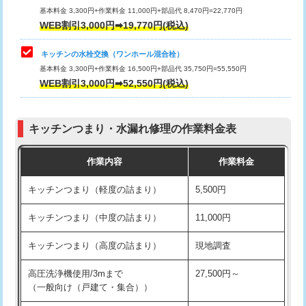
用/3ｍまで)
基本料金 3,300円+作業料金 11,000円+部品代 8,470円=22,770円
止水・漏水調査・防水処理・清掃・修
33,000円
WEB割引3,000円➡19,770円(税込)
理・調整・分解・加工など（重作業）
給水管工事※（塩ビ管（VP・HI）使
+8,800円
用（追加）/3ｍ超え)
キッチンの水栓交換（ワンホール混合栓）
お風呂タンク脱着
16,500円
基本料金 3,300円+作業料金 16,500円+部品代 35,750円=55,550円
給水管工事※（ライニング鋼管・銅
44,000円
WEB割引3,000円➡52,550円(税込)
その他部品の脱着
8,800円～
管・ポリ管・HT管使用/3ｍまで)
交換・取付（タンク）
22,000円+材料費
給水管工事※（ライニング鋼管・銅
+8,800円
管・ポリ管・HT管使用/3ｍ超え)
キッチンつまり・水漏れ修理の作業料金表
交換・取付(単水栓（壁付・デッキ
13,200円+材料費
式）)
排水管工事（土の掘削・埋め戻し作
11,000円~
作業内容
作業料金
業）
交換・取付(混合水栓（壁付・デッキ
16,500円+材料費
キッチンつまり（軽度の詰まり）
5,500円
式・ワンホール）)
排水管工事（排水管工事/3ｍまで）
55,000円
キッチンつまり（中度の詰まり）
11,000円
交換・取付(排水栓・排水トラップ
22,000円+材料費
排水管工事（追加 排水管工事/3ｍ超
+11,000円
（P/S/ポップアップ））
え）
キッチンつまり（高度の詰まり）
現地調査
交換・取付（その他部品）
11,000円+材料費
マス交換（土の掘削・埋め戻し作業）
11,000円~
高圧洗浄機使用/3mまで
27,500円～
（一般向け（戸建て・集合））
持込商品取付（単水栓）
13,200円
マス交換（深さ50㎝未満）
55,000円