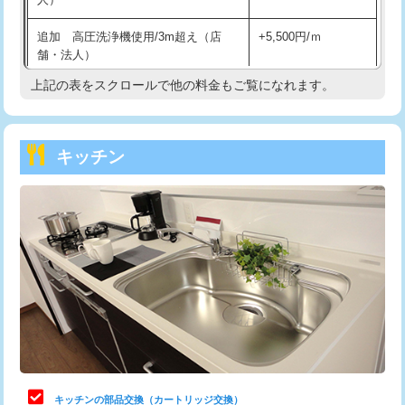
持込商品取付（混合水栓）
16,500円
追加 高圧洗浄機使用/3m超え（店
+5,500円/ｍ
持込商品取付（浄水器・分岐水栓）
16,500円
舗・法人）
持込商品取付（温水洗浄便座）
22,000円
上記の表をスクロールで他の料金もご覧になれます。
高度高圧洗浄換
現地調査
持込商品取付（普通便座⇔温水洗浄便
22,000円
トーラー作業
16,500円
座）
キッチン
トーラー機使用/3mまで
33,000円
給水管工事※（ホール加工)
16,500円
追加トーラー機使用/3m超え
+3,300円
給水管工事※（バンド止め)
3,300円
カメラ調査
33,000円
給水管工事※（支持金具設置)
5,500円
桝清掃
8,800円
給水管工事※（保温材使用（バンド止
5,500円
め込み）)
止水・漏水調査・防水処理・清掃・修
11,000円
理・調整・分解・加工など（軽作業）
給水管工事※（土の掘削・埋め戻し作
11,000円
業)
止水・漏水調査・防水処理・清掃・修
22,000円
理・調整・分解・加工など（中作業）
給水管工事※（塩ビ管（VP・HI）使
33,000円
キッチンの部品交換（カートリッジ交換）