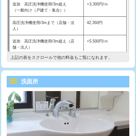
追加 高圧洗浄機使用/3m超え
+3,300円/ｍ
持込商品取付（混合水栓）
16,500円
マス交換（深さ50㎝以上）
66,000円
（一般向け（戸建て・集合））
持込商品取付（浄水器・分岐水栓）
16,500円
コンクリート斫り（厚さ10㎝まで）
27,500円
高圧洗浄機使用/3mまで（店舗・法
42,350円
人）
給水管工事※（ホール加工)
16,500円
コンクリート斫り（厚さ10㎝超え）
38,500円
追加 高圧洗浄機使用/3m超え（店
+5,500円/ｍ
給水管工事※（バンド止め)
3,300円
モルタル補修（厚さ10㎝まで）
27,500円
舗・法人）
給水管工事※（支持金具設置)
5,500円
モルタル補修（厚さ10㎝超え）
38,500円
上記の表をスクロールで他の料金もご覧になれます。
高度高圧洗浄換
現地調査
給水管工事※（保温材使用（バンド止
5,500円
洗面台設置
38,500円
トーラー作業
16,500円
め込み）)
洗面所
追加人工
16,500円
トーラー機使用/3mまで
33,000円
給水管工事※（土の掘削・埋め戻し作
11,000円
業)
廃棄・処分
現場見積
追加トーラー機使用/3m超え
+3,300円
給水管工事※（塩ビ管（VP・HI）使
33,000円
※給水管工事は20mmまでの価格です。
カメラ調査
33,000円
用/3ｍまで)
桝清掃
8,800円
給水管工事※（塩ビ管（VP・HI）使
+8,800円
用（追加）/3ｍ超え)
止水・漏水調査・防水処理・清掃・修
11,000円