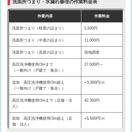
洗面所つまり・水漏れ修理の作業料金表
コンクリート斫り（厚さ10㎝超え）
38,500円
交換・取付（その他部品）
11,000円+材料費
作業内容
作業料金
モルタル補修（厚さ10㎝まで）
27,500円
持込商品取付（単水栓）
13,200円
洗面所つまり（軽度の詰まり）
5,500円
モルタル補修（厚さ10㎝超え）
38,500円
持込商品取付（混合水栓）
16,500円
洗面所つまり（中度の詰まり）
11,000円
洗面台設置
38,500円
持込商品取付（浄水器・分岐水栓）
16,500円
洗面所つまり（高度の詰まり）
現地調査
バスタブ設置
現場見積
給水管工事※（ホール加工)
16,500円
高圧洗浄機使用/3mまで
27,500円～
追加人工
16,500円
（一般向け（戸建て・集合））
給水管工事※（バンド止め)
3,300円
廃棄・処分
現場見積
追加 高圧洗浄機使用/3m超え
+3,300円/ｍ
給水管工事※（支持金具設置)
5,500円
（一般向け（戸建て・集合））
※給水管工事は20mmまでの価格です。
給水管工事※（保温材使用（バンド止
5,500円
高圧洗浄機使用/3mまで（店舗・法
42,350円
め込み）)
人）
給水管工事※（土の掘削・埋め戻し作
11,000円
追加 高圧洗浄機使用/3m超え（店
+5,500円/ｍ
業)
舗・法人）
給水管工事※（塩ビ管（VP・HI）使
33,000円