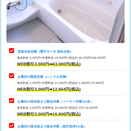
桝清掃
8,800円
止水・漏水調査・防水処理・清掃・修
11,000円
理・調整・分解・加工など（軽作業）
止水・漏水調査・防水処理・清掃・修
22,000円
理・調整・分解・加工など（中作業）
浴室水栓交換（壁付サーモ 混合水栓）
基本料金 3,300円+作業料金 16,500円+部品代 46,200円=66,000円
止水・漏水調査・防水処理・清掃・修
33,000円
WEB割引3,000円➡63,000円(税込)
理・調整・分解・加工など（重作業）
お風呂の部品交換（ハンドル交換）
トイレタンク脱着
16,500円
基本料金 3,300円+作業料金 11,000円+部品代 1,364円=15,664円
WEB割引3,000円➡12,664円(税込)
トイレ便器脱着
16,500円
タンクレストイレ脱着
33,000円
お風呂の排水詰まり除去作業（トーラー作業3ｍ迄）
基本料金 3,300円+作業料金 16,500円+部品代 0円=19,800円
小便器トイレ脱着
現地見積
WEB割引3,000円➡16,800円(税込)
その他部品の脱着
8,800円～
お風呂の排水詰まり除去作業（高圧洗浄3ｍ迄）