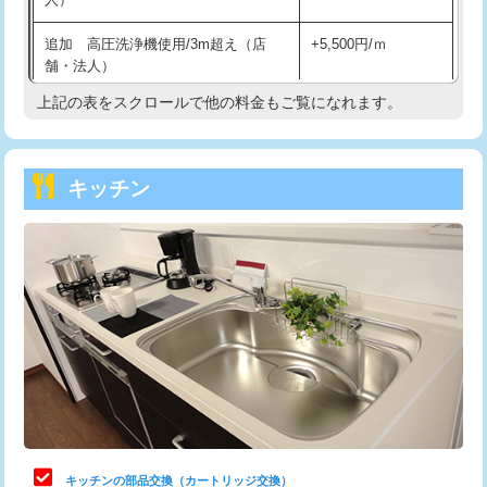
持込商品取付（混合水栓）
16,500円
追加 高圧洗浄機使用/3m超え（店
+5,500円/ｍ
持込商品取付（浄水器・分岐水栓）
16,500円
舗・法人）
持込商品取付（温水洗浄便座）
22,000円
上記の表をスクロールで他の料金もご覧になれます。
高度高圧洗浄換
現地調査
持込商品取付（普通便座⇔温水洗浄便
22,000円
トーラー作業
16,500円
座）
キッチン
トーラー機使用/3mまで
33,000円
給水管工事※（ホール加工)
16,500円
追加トーラー機使用/3m超え
+3,300円
給水管工事※（バンド止め)
3,300円
カメラ調査
33,000円
給水管工事※（支持金具設置)
5,500円
桝清掃
8,800円
給水管工事※（保温材使用（バンド止
5,500円
め込み）)
止水・漏水調査・防水処理・清掃・修
11,000円
理・調整・分解・加工など（軽作業）
給水管工事※（土の掘削・埋め戻し作
11,000円
業)
止水・漏水調査・防水処理・清掃・修
22,000円
理・調整・分解・加工など（中作業）
給水管工事※（塩ビ管（VP・HI）使
33,000円
キッチンの部品交換（カートリッジ交換）