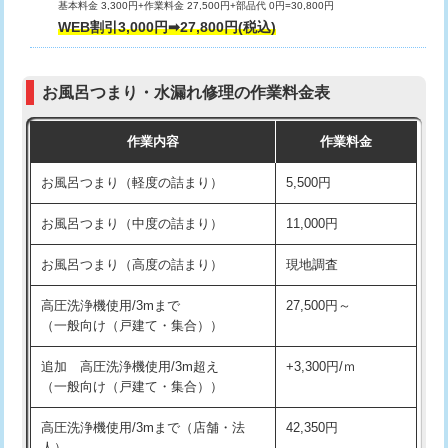
基本料金 3,300円+作業料金 27,500円+部品代 0円=30,800円
交換・取付（タンク）
22,000円+材料費
WEB割引3,000円➡27,800円(税込)
交換・取付（便器）
22,000円+材料費
お風呂つまり・水漏れ修理の作業料金表
交換・取付（普通便座）
11,000円+材料費
作業内容
作業料金
交換・取付（温水洗浄便座）
16,500円+材料費
お風呂つまり（軽度の詰まり）
5,500円
交換・取付(単水栓（壁付・デッキ
13,200円+材料費
式）)
お風呂つまり（中度の詰まり）
11,000円
交換・取付(混合水栓（壁付・デッキ
16,500円+材料費
お風呂つまり（高度の詰まり）
現地調査
式・ワンホール）)
高圧洗浄機使用/3mまで
27,500円～
交換・取付(排水栓・排水トラップ
22,000円+材料費
（一般向け（戸建て・集合））
（P/S/ポップアップ））
追加 高圧洗浄機使用/3m超え
+3,300円/ｍ
交換・取付（その他部品）
11,000円+材料費
（一般向け（戸建て・集合））
持込商品取付（単水栓）
13,200円
高圧洗浄機使用/3mまで（店舗・法
42,350円
人）