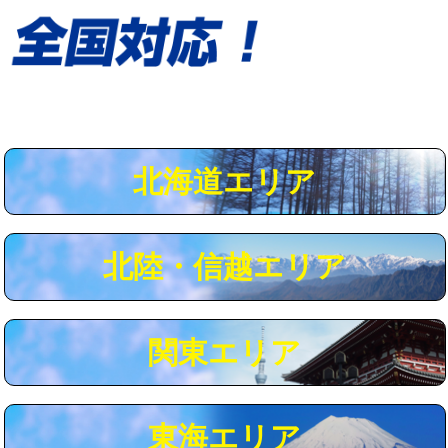
給水管工事※（保温材使用（バンド止
5,500円
め込み）)
給水管工事※（土の掘削・埋め戻し作
11,000円
業)
給水管工事※（塩ビ管（VP・HI）使
33,000円
用/3ｍまで)
北海道エリア
給水管工事※（塩ビ管（VP・HI）使
+8,800円
用（追加）/3ｍ超え)
給水管工事※（ライニング鋼管・銅
44,000円
北陸・信越エリア
管・ポリ管・HT管使用/3ｍまで)
給水管工事※（ライニング鋼管・銅
+8,800円
管・ポリ管・HT管使用/3ｍ超え)
関東エリア
マス交換（土の掘削・埋め戻し作業）
11,000円~
マス交換（深さ50㎝未満）
55,000円
東海エリア