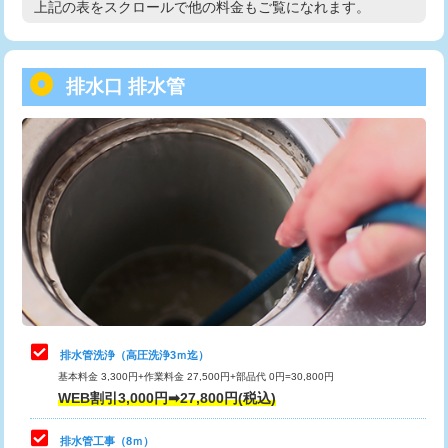
上記の表をスクロールで他の料金もご覧になれます。
高度高圧洗浄換
現地調査
用/3ｍまで)
トーラー作業
16,500円
給水管工事※（塩ビ管（VP・HI）使
+8,800円
用（追加）/3ｍ超え)
排水口 排水管
トーラー機使用/3mまで
33,000円
給水管工事※（ライニング鋼管・銅
44,000円
追加トーラー機使用/3m超え
+3,300円
管・ポリ管・HT管使用/3ｍまで)
カメラ調査
33,000円
給水管工事※（ライニング鋼管・銅
+8,800円
管・ポリ管・HT管使用/3ｍ超え)
桝清掃
8,800円
排水管工事（土の掘削・埋め戻し作
11,000円~
止水・漏水調査・防水処理・清掃・修
11,000円
業）
理・調整・分解・加工など（軽作業）
排水管工事（排水管工事/3ｍまで）
55,000円
止水・漏水調査・防水処理・清掃・修
22,000円
理・調整・分解・加工など（中作業）
排水管工事（追加 排水管工事/3ｍ超
+11,000円
排水管洗浄（高圧洗浄3ｍ迄）
え）
基本料金 3,300円+作業料金 27,500円+部品代 0円=30,800円
止水・漏水調査・防水処理・清掃・修
33,000円
WEB割引3,000円➡27,800円(税込)
理・調整・分解・加工など（重作業）
マス交換（土の掘削・埋め戻し作業）
11,000円~
排水管工事（8ｍ）
その他部品の脱着
8,800円～
マス交換（深さ50㎝未満）
55,000円