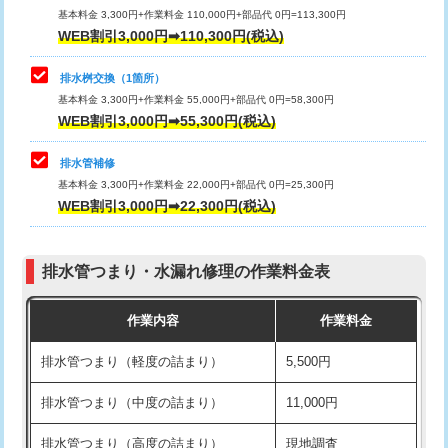
基本料金 3,300円+作業料金 110,000円+部品代 0円=113,300円
WEB割引3,000円➡110,300円(税込)
交換・取付（タンク）
22,000円+材料費
マス交換（深さ50㎝以上）
66,000円
交換・取付(単水栓（壁付・デッキ
13,200円+材料費
コンクリート斫り（厚さ10㎝まで）
27,500円
排水桝交換（1箇所）
式）)
基本料金 3,300円+作業料金 55,000円+部品代 0円=58,300円
コンクリート斫り（厚さ10㎝超え）
38,500円
WEB割引3,000円➡55,300円(税込)
交換・取付(混合水栓（壁付・デッキ
16,500円+材料費
式・ワンホール）)
モルタル補修（厚さ10㎝まで）
27,500円
排水管補修
基本料金 3,300円+作業料金 22,000円+部品代 0円=25,300円
交換・取付(排水栓・排水トラップ
22,000円+材料費
モルタル補修（厚さ10㎝超え）
38,500円
WEB割引3,000円➡22,300円(税込)
（P/S/ポップアップ））
台所シンク・作業台設置
現場見積
交換・取付（その他部品）
11,000円+材料費
排水管つまり・水漏れ修理の作業料金表
追加人工
16,500円
持込商品取付（単水栓）
13,200円
作業内容
作業料金
廃棄・処分
現場見積
持込商品取付（混合水栓）
16,500円
排水管つまり（軽度の詰まり）
5,500円
※給水管工事は20mmまでの価格です。
持込商品取付（浄水器・分岐水栓）
16,500円
排水管つまり（中度の詰まり）
11,000円
給水管工事※（ホール加工)
16,500円
排水管つまり（高度の詰まり）
現地調査