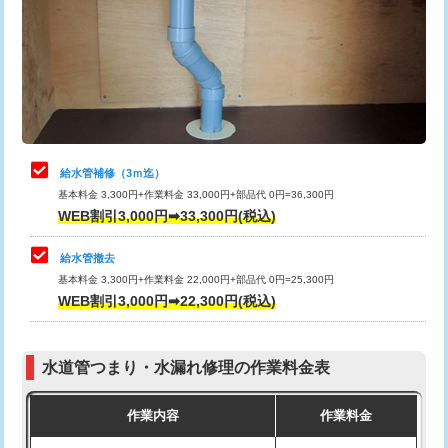
排水管工事（土の掘削・埋め戻し作
11,000円~
桝清掃
8,800円
業）
止水・漏水調査・防水処理・清掃・修
11,000円
排水管工事（排水管工事/3ｍまで）
55,000円
理・調整・分解・加工など（軽作業）
排水管工事（追加 排水管工事/3ｍ超
+11,000円
止水・漏水調査・防水処理・清掃・修
22,000円
え）
理・調整・分解・加工など（中作業）
給水管補修（3ｍ迄）
マス交換（土の掘削・埋め戻し作業）
11,000円~
基本料金 3,300円+作業料金 33,000円+部品代 0円=36,300円
止水・漏水調査・防水処理・清掃・修
33,000円
WEB割引3,000円➡33,300円(税込)
理・調整・分解・加工など（重作業）
マス交換（深さ50㎝未満）
55,000円
給水管撤去
その他部品の脱着
8,800円～
マス交換（深さ50㎝以上）
66,000円
基本料金 3,300円+作業料金 22,000円+部品代 0円=25,300円
WEB割引3,000円➡22,300円(税込)
交換・取付（タンク）
22,000円+材料費
コンクリート斫り（厚さ10㎝まで）
27,500円
交換・取付(単水栓（壁付・デッキ
13,200円+材料費
コンクリート斫り（厚さ10㎝超え）
38,500円
式）)
水道管つまり・水漏れ修理の作業料金表
モルタル補修（厚さ10㎝まで）
27,500円
交換・取付(混合水栓（壁付・デッキ
16,500円+材料費
作業内容
作業料金
式・ワンホール）)
モルタル補修（厚さ10㎝超え）
38,500円