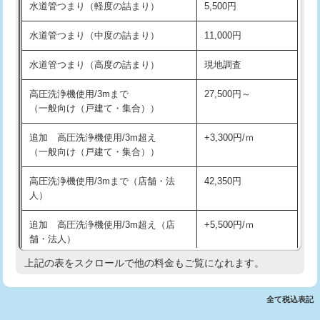
水道管つまり（軽度の詰まり）
5,500円
交換・取付(排水栓・排水トラップ
22,000円+材料費
洗面台設置
38,500円
（P/S/ポップアップ））
水道管つまり（中度の詰まり）
11,000円
化粧台設置
22,000円
交換・取付（その他部品）
11,000円+材料費
水道管つまり（高度の詰まり）
現地調査
追加人工
16,500円
持込商品取付（単水栓）
13,200円
高圧洗浄機使用/3mまで
27,500円～
廃棄・処分
現場見積
（一般向け（戸建て・集合））
持込商品取付（混合水栓）
16,500円
※給水管工事は20mmまでの価格です。
追加 高圧洗浄機使用/3m超え
+3,300円/ｍ
持込商品取付（浄水器・分岐水栓）
16,500円
（一般向け（戸建て・集合））
排水管工事（土の掘削・埋め戻し作
11,000円~
高圧洗浄機使用/3mまで（店舗・法
42,350円
業）
人）
排水管工事（排水管工事/3ｍまで）
55,000円
追加 高圧洗浄機使用/3m超え（店
+5,500円/ｍ
舗・法人）
排水管工事（追加 排水管工事/3ｍ超
+11,000円
え）
上記の表をスクロールで他の料金もご覧になれます。
高度高圧洗浄換
現地調査
マス交換（土の掘削・埋め戻し作業）
11,000円~
トーラー作業
16,500円
全て税込表記
マス交換（深さ50㎝未満）
55,000円