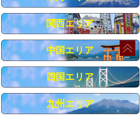
マス交換（深さ50㎝以上）
66,000円
コンクリート斫り（厚さ10㎝まで）
27,500円
関西エリア
コンクリート斫り（厚さ10㎝超え）
38,500円
モルタル補修（厚さ10㎝まで）
27,500円
中国エリア
モルタル補修（厚さ10㎝超え）
38,500円
追加人工
16,500円
四国エリア
廃棄・処分
現場見積
※給水管工事は20mmまでの価格です。
九州エリア