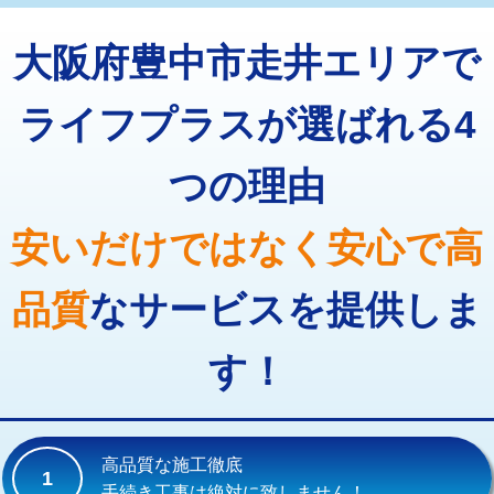
トーラー機使用/3mまで
33,000円
マス交換（深さ50㎝以上）
66,000円
大阪府豊中市走井エリアで
追加トーラー機使用/3m超え
+3,300円
コンクリート斫り（厚さ10㎝まで）
27,500円
カメラ調査
33,000円
ライフプラスが選ばれる4
コンクリート斫り（厚さ10㎝超え）
38,500円
桝清掃
8,800円
つの理由
モルタル補修（厚さ10㎝まで）
27,500円
止水・漏水調査・防水処理・清掃・修
11,000円
理・調整・分解・加工など（軽作業）
モルタル補修（厚さ10㎝超え）
38,500円
安いだけではなく安心で高
止水・漏水調査・防水処理・清掃・修
22,000円
追加人工
16,500円
理・調整・分解・加工など（中作業）
品質
なサービスを提供しま
廃棄・処分
現場見積
止水・漏水調査・防水処理・清掃・修
33,000円
理・調整・分解・加工など（重作業）
す！
その他部品の脱着
8,800円～
交換・取付（タンク）
22,000円+材料費
高品質な施工徹底
1
交換・取付(単水栓（壁付・デッキ
13,200円+材料費
手続き工事は絶対に致しません！