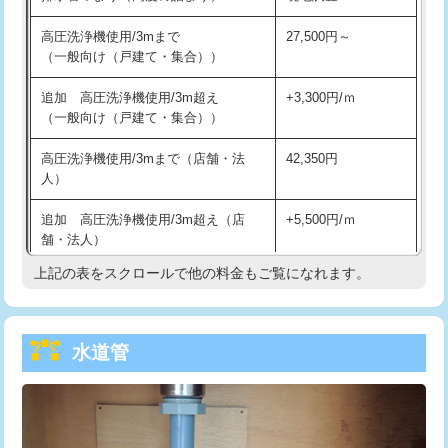
給水管工事※（バンド止め)
3,300円
高圧洗浄機使用/3mまで
27,500円～
（一般向け（戸建て・集合））
給水管工事※（支持金具設置)
5,500円
追加 高圧洗浄機使用/3m超え
+3,300円/ｍ
給水管工事※（保温材使用（バンド止
5,500円
（一般向け（戸建て・集合））
め込み）)
高圧洗浄機使用/3mまで（店舗・法
42,350円
給水管工事※（土の掘削・埋め戻し作
11,000円
人）
業)
追加 高圧洗浄機使用/3m超え（店
+5,500円/ｍ
給水管工事※（塩ビ管（VP・HI）使
33,000円
舗・法人）
用/3ｍまで)
上記の表をスクロールで他の料金もご覧になれます。
高度高圧洗浄換
現地調査
給水管工事※（塩ビ管（VP・HI）使
+8,800円
用（追加）/3ｍ超え)
トーラー作業
16,500円
給水管工事※（ライニング鋼管・銅
44,000円
水道管
トーラー機使用/3mまで
33,000円
管・ポリ管・HT管使用/3ｍまで)
追加トーラー機使用/3m超え
+3,300円
給水管工事※（ライニング鋼管・銅
+8,800円
管・ポリ管・HT管使用/3ｍ超え)
カメラ調査
33,000円