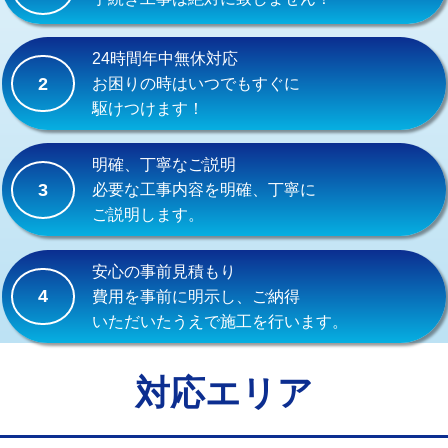
式）)
交換・取付(混合水栓（壁付・デッキ
16,500円+材料費
24時間年中無休対応
式・ワンホール）)
2
お困りの時はいつでもすぐに
駆けつけます！
交換・取付(排水栓・排水トラップ
22,000円+材料費
（P/S/ポップアップ））
明確、丁寧なご説明
交換・取付（その他部品）
11,000円+材料費
3
必要な工事内容を明確、丁寧に
ご説明します。
持込商品取付（単水栓）
13,200円
持込商品取付（混合水栓）
16,500円
安心の事前見積もり
4
費用を事前に明示し、ご納得
持込商品取付（浄水器・分岐水栓）
16,500円
いただいたうえで施工を行います。
給水管工事※（ホール加工)
16,500円
給水管工事※（バンド止め)
3,300円
対応エリア
給水管工事※（支持金具設置)
5,500円