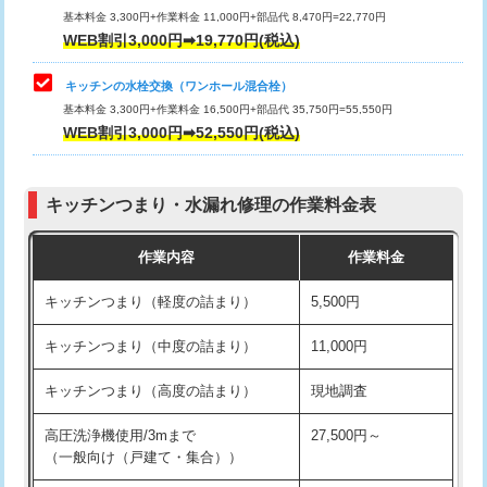
用/3ｍまで)
基本料金 3,300円+作業料金 11,000円+部品代 8,470円=22,770円
止水・漏水調査・防水処理・清掃・修
33,000円
WEB割引3,000円➡19,770円(税込)
理・調整・分解・加工など（重作業）
給水管工事※（塩ビ管（VP・HI）使
+8,800円
用（追加）/3ｍ超え)
キッチンの水栓交換（ワンホール混合栓）
お風呂タンク脱着
16,500円
基本料金 3,300円+作業料金 16,500円+部品代 35,750円=55,550円
給水管工事※（ライニング鋼管・銅
44,000円
WEB割引3,000円➡52,550円(税込)
その他部品の脱着
8,800円～
管・ポリ管・HT管使用/3ｍまで)
交換・取付（タンク）
22,000円+材料費
給水管工事※（ライニング鋼管・銅
+8,800円
管・ポリ管・HT管使用/3ｍ超え)
キッチンつまり・水漏れ修理の作業料金表
交換・取付(単水栓（壁付・デッキ
13,200円+材料費
式）)
排水管工事（土の掘削・埋め戻し作
11,000円~
作業内容
作業料金
業）
交換・取付(混合水栓（壁付・デッキ
16,500円+材料費
キッチンつまり（軽度の詰まり）
5,500円
式・ワンホール）)
排水管工事（排水管工事/3ｍまで）
55,000円
キッチンつまり（中度の詰まり）
11,000円
交換・取付(排水栓・排水トラップ
22,000円+材料費
排水管工事（追加 排水管工事/3ｍ超
+11,000円
（P/S/ポップアップ））
え）
キッチンつまり（高度の詰まり）
現地調査
交換・取付（その他部品）
11,000円+材料費
マス交換（土の掘削・埋め戻し作業）
11,000円~
高圧洗浄機使用/3mまで
27,500円～
（一般向け（戸建て・集合））
持込商品取付（単水栓）
13,200円
マス交換（深さ50㎝未満）
55,000円