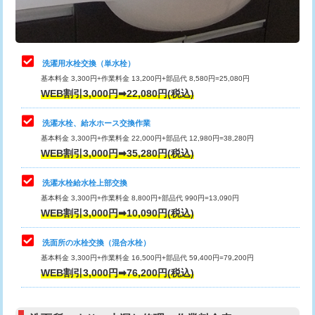
理・調整・分解・加工など（軽作業）
給水管工事※（ライニング鋼管・銅
44,000円
管・ポリ管・HT管使用/3ｍまで)
止水・漏水調査・防水処理・清掃・修
22,000円
理・調整・分解・加工など（中作業）
給水管工事※（ライニング鋼管・銅
+8,800円
洗濯用水栓交換（単水栓）
管・ポリ管・HT管使用/3ｍ超え)
基本料金 3,300円+作業料金 13,200円+部品代 8,580円=25,080円
止水・漏水調査・防水処理・清掃・修
33,000円
WEB割引3,000円➡22,080円(税込)
理・調整・分解・加工など（重作業）
排水管工事（土の掘削・埋め戻し作
11,000円~
業）
洗濯水栓、給水ホース交換作業
キッチンタンク脱着
16,500円
基本料金 3,300円+作業料金 22,000円+部品代 12,980円=38,280円
排水管工事（排水管工事/3ｍまで）
55,000円
WEB割引3,000円➡35,280円(税込)
その他部品の脱着
8,800円～
排水管工事（追加 排水管工事/3ｍ超
+11,000円
交換・取付（タンク）
22,000円+材料費
洗濯水栓給水栓上部交換
え）
基本料金 3,300円+作業料金 8,800円+部品代 990円=13,090円
交換・取付(単水栓（壁付・デッキ
13,200円+材料費
WEB割引3,000円➡10,090円(税込)
マス交換（土の掘削・埋め戻し作業）
11,000円~
式）)
洗面所の水栓交換（混合水栓）
マス交換（深さ50㎝未満）
55,000円
交換・取付(混合水栓（壁付・デッキ
16,500円+材料費
基本料金 3,300円+作業料金 16,500円+部品代 59,400円=79,200円
式・ワンホール）)
WEB割引3,000円➡76,200円(税込)
マス交換（深さ50㎝以上）
66,000円
交換・取付(排水栓・排水トラップ
22,000円+材料費
コンクリート斫り（厚さ10㎝まで）
27,500円
（P/S/ポップアップ））