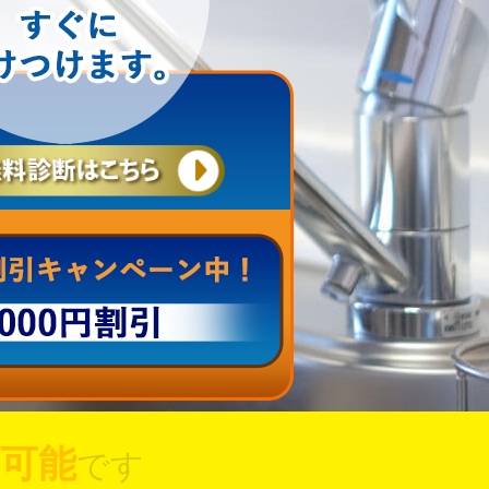
可能
です