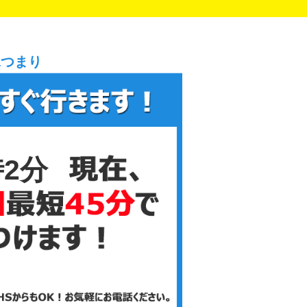
水つまり
時2分