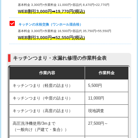
用/3ｍまで)
基本料金 3,300円+作業料金 11,000円+部品代 8,470円=22,770円
止水・漏水調査・防水処理・清掃・修
33,000円
WEB割引3,000円➡19,770円(税込)
理・調整・分解・加工など（重作業）
給水管工事※（塩ビ管（VP・HI）使
+8,800円
用（追加）/3ｍ超え)
キッチンの水栓交換（ワンホール混合栓）
お風呂タンク脱着
16,500円
基本料金 3,300円+作業料金 16,500円+部品代 35,750円=55,550円
給水管工事※（ライニング鋼管・銅
44,000円
WEB割引3,000円➡52,550円(税込)
その他部品の脱着
8,800円～
管・ポリ管・HT管使用/3ｍまで)
交換・取付（タンク）
22,000円+材料費
給水管工事※（ライニング鋼管・銅
+8,800円
管・ポリ管・HT管使用/3ｍ超え)
キッチンつまり・水漏れ修理の作業料金表
交換・取付(単水栓（壁付・デッキ
13,200円+材料費
式）)
排水管工事（土の掘削・埋め戻し作
11,000円~
作業内容
作業料金
業）
交換・取付(混合水栓（壁付・デッキ
16,500円+材料費
キッチンつまり（軽度の詰まり）
5,500円
式・ワンホール）)
排水管工事（排水管工事/3ｍまで）
55,000円
キッチンつまり（中度の詰まり）
11,000円
交換・取付(排水栓・排水トラップ
22,000円+材料費
排水管工事（追加 排水管工事/3ｍ超
+11,000円
（P/S/ポップアップ））
え）
キッチンつまり（高度の詰まり）
現地調査
交換・取付（その他部品）
11,000円+材料費
マス交換（土の掘削・埋め戻し作業）
11,000円~
高圧洗浄機使用/3mまで
27,500円～
（一般向け（戸建て・集合））
持込商品取付（単水栓）
13,200円
マス交換（深さ50㎝未満）
55,000円