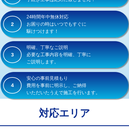
式）)
交換・取付(混合水栓（壁付・デッキ
16,500円+材料費
24時間年中無休対応
式・ワンホール）)
2
お困りの時はいつでもすぐに
駆けつけます！
交換・取付(排水栓・排水トラップ
22,000円+材料費
（P/S/ポップアップ））
明確、丁寧なご説明
交換・取付（その他部品）
11,000円+材料費
3
必要な工事内容を明確、丁寧に
ご説明します。
持込商品取付（単水栓）
13,200円
持込商品取付（混合水栓）
16,500円
安心の事前見積もり
4
費用を事前に明示し、ご納得
持込商品取付（浄水器・分岐水栓）
16,500円
いただいたうえで施工を行います。
給水管工事※（ホール加工)
16,500円
給水管工事※（バンド止め)
3,300円
対応エリア
給水管工事※（支持金具設置)
5,500円