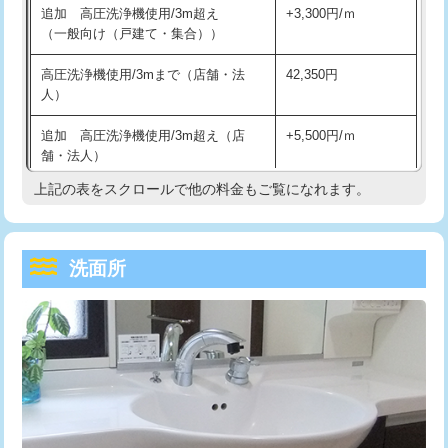
追加 高圧洗浄機使用/3m超え
+3,300円/ｍ
持込商品取付（混合水栓）
16,500円
マス交換（深さ50㎝以上）
66,000円
（一般向け（戸建て・集合））
持込商品取付（浄水器・分岐水栓）
16,500円
コンクリート斫り（厚さ10㎝まで）
27,500円
高圧洗浄機使用/3mまで（店舗・法
42,350円
人）
給水管工事※（ホール加工)
16,500円
コンクリート斫り（厚さ10㎝超え）
38,500円
追加 高圧洗浄機使用/3m超え（店
+5,500円/ｍ
給水管工事※（バンド止め)
3,300円
モルタル補修（厚さ10㎝まで）
27,500円
舗・法人）
給水管工事※（支持金具設置)
5,500円
モルタル補修（厚さ10㎝超え）
38,500円
上記の表をスクロールで他の料金もご覧になれます。
高度高圧洗浄換
現地調査
給水管工事※（保温材使用（バンド止
5,500円
洗面台設置
38,500円
トーラー作業
16,500円
め込み）)
洗面所
追加人工
16,500円
トーラー機使用/3mまで
33,000円
給水管工事※（土の掘削・埋め戻し作
11,000円
業)
廃棄・処分
現場見積
追加トーラー機使用/3m超え
+3,300円
給水管工事※（塩ビ管（VP・HI）使
33,000円
※給水管工事は20mmまでの価格です。
カメラ調査
33,000円
用/3ｍまで)
桝清掃
8,800円
給水管工事※（塩ビ管（VP・HI）使
+8,800円
用（追加）/3ｍ超え)
止水・漏水調査・防水処理・清掃・修
11,000円