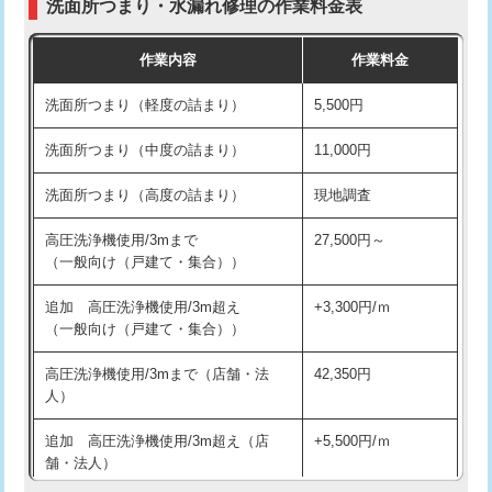
洗面所つまり・水漏れ修理の作業料金表
コンクリート斫り（厚さ10㎝超え）
38,500円
交換・取付（その他部品）
11,000円+材料費
作業内容
作業料金
モルタル補修（厚さ10㎝まで）
27,500円
持込商品取付（単水栓）
13,200円
洗面所つまり（軽度の詰まり）
5,500円
モルタル補修（厚さ10㎝超え）
38,500円
持込商品取付（混合水栓）
16,500円
洗面所つまり（中度の詰まり）
11,000円
洗面台設置
38,500円
持込商品取付（浄水器・分岐水栓）
16,500円
洗面所つまり（高度の詰まり）
現地調査
バスタブ設置
現場見積
給水管工事※（ホール加工)
16,500円
高圧洗浄機使用/3mまで
27,500円～
追加人工
16,500円
（一般向け（戸建て・集合））
給水管工事※（バンド止め)
3,300円
廃棄・処分
現場見積
追加 高圧洗浄機使用/3m超え
+3,300円/ｍ
給水管工事※（支持金具設置)
5,500円
（一般向け（戸建て・集合））
※給水管工事は20mmまでの価格です。
給水管工事※（保温材使用（バンド止
5,500円
高圧洗浄機使用/3mまで（店舗・法
42,350円
め込み）)
人）
給水管工事※（土の掘削・埋め戻し作
11,000円
追加 高圧洗浄機使用/3m超え（店
+5,500円/ｍ
業)
舗・法人）
給水管工事※（塩ビ管（VP・HI）使
33,000円