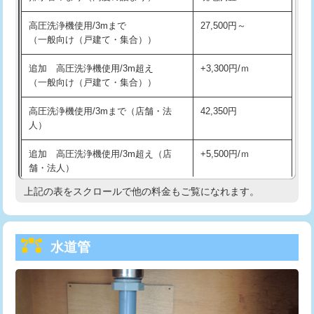
給水管工事※（バンド止め)
3,300円
高圧洗浄機使用/3mまで
27,500円～
（一般向け（戸建て・集合））
給水管工事※（支持金具設置)
5,500円
追加 高圧洗浄機使用/3m超え
+3,300円/ｍ
給水管工事※（保温材使用（バンド止
5,500円
（一般向け（戸建て・集合））
め込み）)
高圧洗浄機使用/3mまで（店舗・法
42,350円
給水管工事※（土の掘削・埋め戻し作
11,000円
人）
業)
追加 高圧洗浄機使用/3m超え（店
+5,500円/ｍ
給水管工事※（塩ビ管（VP・HI）使
33,000円
舗・法人）
用/3ｍまで)
上記の表をスクロールで他の料金もご覧になれます。
高度高圧洗浄換
現地調査
給水管工事※（塩ビ管（VP・HI）使
+8,800円
用（追加）/3ｍ超え)
トーラー作業
16,500円
給水管工事※（ライニング鋼管・銅
44,000円
水道管
トーラー機使用/3mまで
33,000円
管・ポリ管・HT管使用/3ｍまで)
追加トーラー機使用/3m超え
+3,300円
給水管工事※（ライニング鋼管・銅
+8,800円
管・ポリ管・HT管使用/3ｍ超え)
カメラ調査
33,000円