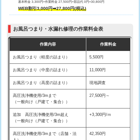
基本料金 3,300円+作業料金 27,500円+部品代 0円=30,800円
交換・取付（タンク）
22,000円+材料費
WEB割引3,000円➡27,800円(税込)
交換・取付（便器）
22,000円+材料費
お風呂つまり・水漏れ修理の作業料金表
交換・取付（普通便座）
11,000円+材料費
作業内容
作業料金
交換・取付（温水洗浄便座）
16,500円+材料費
お風呂つまり（軽度の詰まり）
5,500円
交換・取付(単水栓（壁付・デッキ
13,200円+材料費
式）)
お風呂つまり（中度の詰まり）
11,000円
交換・取付(混合水栓（壁付・デッキ
16,500円+材料費
お風呂つまり（高度の詰まり）
現地調査
式・ワンホール）)
高圧洗浄機使用/3mまで
27,500円～
交換・取付(排水栓・排水トラップ
22,000円+材料費
（一般向け（戸建て・集合））
（P/S/ポップアップ））
追加 高圧洗浄機使用/3m超え
+3,300円/ｍ
交換・取付（その他部品）
11,000円+材料費
（一般向け（戸建て・集合））
持込商品取付（単水栓）
13,200円
高圧洗浄機使用/3mまで（店舗・法
42,350円
人）