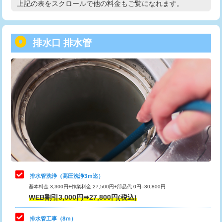
上記の表をスクロールで他の料金もご覧になれます。
高度高圧洗浄換
現地調査
用/3ｍまで)
トーラー作業
16,500円
給水管工事※（塩ビ管（VP・HI）使
+8,800円
用（追加）/3ｍ超え)
排水口 排水管
トーラー機使用/3mまで
33,000円
給水管工事※（ライニング鋼管・銅
44,000円
追加トーラー機使用/3m超え
+3,300円
管・ポリ管・HT管使用/3ｍまで)
カメラ調査
33,000円
給水管工事※（ライニング鋼管・銅
+8,800円
管・ポリ管・HT管使用/3ｍ超え)
桝清掃
8,800円
排水管工事（土の掘削・埋め戻し作
11,000円~
止水・漏水調査・防水処理・清掃・修
11,000円
業）
理・調整・分解・加工など（軽作業）
排水管工事（排水管工事/3ｍまで）
55,000円
止水・漏水調査・防水処理・清掃・修
22,000円
理・調整・分解・加工など（中作業）
排水管工事（追加 排水管工事/3ｍ超
+11,000円
排水管洗浄（高圧洗浄3ｍ迄）
え）
基本料金 3,300円+作業料金 27,500円+部品代 0円=30,800円
止水・漏水調査・防水処理・清掃・修
33,000円
WEB割引3,000円➡27,800円(税込)
理・調整・分解・加工など（重作業）
マス交換（土の掘削・埋め戻し作業）
11,000円~
排水管工事（8ｍ）
その他部品の脱着
8,800円～
マス交換（深さ50㎝未満）
55,000円