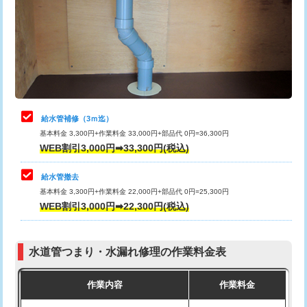
排水管工事（土の掘削・埋め戻し作
11,000円~
桝清掃
8,800円
業）
止水・漏水調査・防水処理・清掃・修
11,000円
排水管工事（排水管工事/3ｍまで）
55,000円
理・調整・分解・加工など（軽作業）
排水管工事（追加 排水管工事/3ｍ超
+11,000円
止水・漏水調査・防水処理・清掃・修
22,000円
え）
理・調整・分解・加工など（中作業）
給水管補修（3ｍ迄）
マス交換（土の掘削・埋め戻し作業）
11,000円~
基本料金 3,300円+作業料金 33,000円+部品代 0円=36,300円
止水・漏水調査・防水処理・清掃・修
33,000円
WEB割引3,000円➡33,300円(税込)
理・調整・分解・加工など（重作業）
マス交換（深さ50㎝未満）
55,000円
給水管撤去
その他部品の脱着
8,800円～
マス交換（深さ50㎝以上）
66,000円
基本料金 3,300円+作業料金 22,000円+部品代 0円=25,300円
WEB割引3,000円➡22,300円(税込)
交換・取付（タンク）
22,000円+材料費
コンクリート斫り（厚さ10㎝まで）
27,500円
交換・取付(単水栓（壁付・デッキ
13,200円+材料費
コンクリート斫り（厚さ10㎝超え）
38,500円
式）)
水道管つまり・水漏れ修理の作業料金表
モルタル補修（厚さ10㎝まで）
27,500円
交換・取付(混合水栓（壁付・デッキ
16,500円+材料費
作業内容
作業料金
式・ワンホール）)
モルタル補修（厚さ10㎝超え）
38,500円