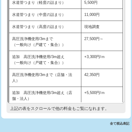
水道管つまり（軽度の詰まり）
5,500円
交換・取付(排水栓・排水トラップ
22,000円+材料費
洗面台設置
38,500円
（P/S/ポップアップ））
水道管つまり（中度の詰まり）
11,000円
化粧台設置
22,000円
交換・取付（その他部品）
11,000円+材料費
水道管つまり（高度の詰まり）
現地調査
追加人工
16,500円
持込商品取付（単水栓）
13,200円
高圧洗浄機使用/3mまで
27,500円～
廃棄・処分
現場見積
（一般向け（戸建て・集合））
持込商品取付（混合水栓）
16,500円
※給水管工事は20mmまでの価格です。
追加 高圧洗浄機使用/3m超え
+3,300円/ｍ
持込商品取付（浄水器・分岐水栓）
16,500円
（一般向け（戸建て・集合））
排水管工事（土の掘削・埋め戻し作
11,000円~
高圧洗浄機使用/3mまで（店舗・法
42,350円
業）
人）
排水管工事（排水管工事/3ｍまで）
55,000円
追加 高圧洗浄機使用/3m超え（店
+5,500円/ｍ
舗・法人）
排水管工事（追加 排水管工事/3ｍ超
+11,000円
え）
上記の表をスクロールで他の料金もご覧になれます。
高度高圧洗浄換
現地調査
マス交換（土の掘削・埋め戻し作業）
11,000円~
トーラー作業
16,500円
全て税込表記
マス交換（深さ50㎝未満）
55,000円