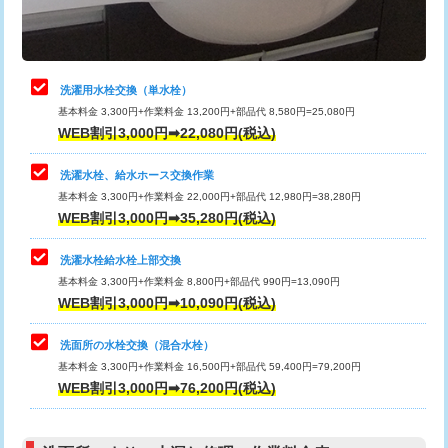
理・調整・分解・加工など（軽作業）
給水管工事※（ライニング鋼管・銅
44,000円
管・ポリ管・HT管使用/3ｍまで)
止水・漏水調査・防水処理・清掃・修
22,000円
理・調整・分解・加工など（中作業）
給水管工事※（ライニング鋼管・銅
+8,800円
洗濯用水栓交換（単水栓）
管・ポリ管・HT管使用/3ｍ超え)
基本料金 3,300円+作業料金 13,200円+部品代 8,580円=25,080円
止水・漏水調査・防水処理・清掃・修
33,000円
WEB割引3,000円➡22,080円(税込)
理・調整・分解・加工など（重作業）
排水管工事（土の掘削・埋め戻し作
11,000円~
業）
洗濯水栓、給水ホース交換作業
キッチンタンク脱着
16,500円
基本料金 3,300円+作業料金 22,000円+部品代 12,980円=38,280円
排水管工事（排水管工事/3ｍまで）
55,000円
WEB割引3,000円➡35,280円(税込)
その他部品の脱着
8,800円～
排水管工事（追加 排水管工事/3ｍ超
+11,000円
交換・取付（タンク）
22,000円+材料費
洗濯水栓給水栓上部交換
え）
基本料金 3,300円+作業料金 8,800円+部品代 990円=13,090円
交換・取付(単水栓（壁付・デッキ
13,200円+材料費
WEB割引3,000円➡10,090円(税込)
マス交換（土の掘削・埋め戻し作業）
11,000円~
式）)
洗面所の水栓交換（混合水栓）
マス交換（深さ50㎝未満）
55,000円
交換・取付(混合水栓（壁付・デッキ
16,500円+材料費
基本料金 3,300円+作業料金 16,500円+部品代 59,400円=79,200円
式・ワンホール）)
WEB割引3,000円➡76,200円(税込)
マス交換（深さ50㎝以上）
66,000円
交換・取付(排水栓・排水トラップ
22,000円+材料費
コンクリート斫り（厚さ10㎝まで）
27,500円
（P/S/ポップアップ））