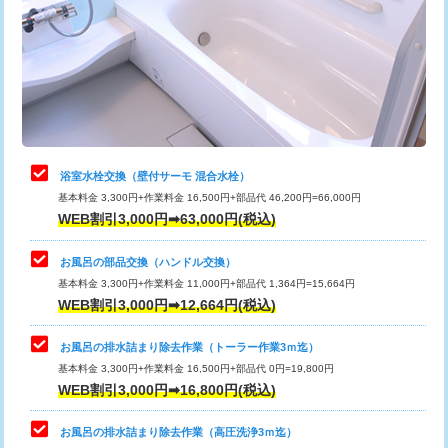
桝清掃
8,800円
止水・漏水調査・防水処理・清掃・修
11,000円
理・調整・分解・加工など（軽作業）
止水・漏水調査・防水処理・清掃・修
22,000円
理・調整・分解・加工など（中作業）
浴室水栓交換（壁付サーモ 混合水栓）
基本料金 3,300円+作業料金 16,500円+部品代 46,200円=66,000円
止水・漏水調査・防水処理・清掃・修
33,000円
WEB割引3,000円➡63,000円(税込)
理・調整・分解・加工など（重作業）
お風呂の部品交換（ハンドル交換）
トイレタンク脱着
16,500円
基本料金 3,300円+作業料金 11,000円+部品代 1,364円=15,664円
WEB割引3,000円➡12,664円(税込)
トイレ便器脱着
16,500円
タンクレストイレ脱着
33,000円
お風呂の排水詰まり除去作業（トーラー作業3ｍ迄）
基本料金 3,300円+作業料金 16,500円+部品代 0円=19,800円
小便器トイレ脱着
現地見積
WEB割引3,000円➡16,800円(税込)
その他部品の脱着
8,800円～
お風呂の排水詰まり除去作業（高圧洗浄3ｍ迄）