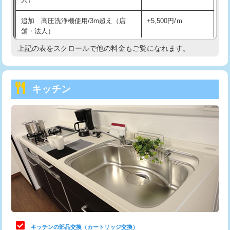
持込商品取付（混合水栓）
16,500円
追加 高圧洗浄機使用/3m超え（店
+5,500円/ｍ
持込商品取付（浄水器・分岐水栓）
16,500円
舗・法人）
持込商品取付（温水洗浄便座）
22,000円
上記の表をスクロールで他の料金もご覧になれます。
高度高圧洗浄換
現地調査
持込商品取付（普通便座⇔温水洗浄便
22,000円
トーラー作業
16,500円
座）
キッチン
トーラー機使用/3mまで
33,000円
給水管工事※（ホール加工)
16,500円
追加トーラー機使用/3m超え
+3,300円
給水管工事※（バンド止め)
3,300円
カメラ調査
33,000円
給水管工事※（支持金具設置)
5,500円
桝清掃
8,800円
給水管工事※（保温材使用（バンド止
5,500円
め込み）)
止水・漏水調査・防水処理・清掃・修
11,000円
理・調整・分解・加工など（軽作業）
給水管工事※（土の掘削・埋め戻し作
11,000円
業)
止水・漏水調査・防水処理・清掃・修
22,000円
理・調整・分解・加工など（中作業）
給水管工事※（塩ビ管（VP・HI）使
33,000円
キッチンの部品交換（カートリッジ交換）