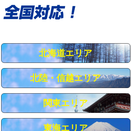
給水管工事※（保温材使用（バンド止
5,500円
め込み）)
給水管工事※（土の掘削・埋め戻し作
11,000円
業)
給水管工事※（塩ビ管（VP・HI）使
33,000円
用/3ｍまで)
北海道エリア
給水管工事※（塩ビ管（VP・HI）使
+8,800円
用（追加）/3ｍ超え)
給水管工事※（ライニング鋼管・銅
44,000円
北陸・信越エリア
管・ポリ管・HT管使用/3ｍまで)
給水管工事※（ライニング鋼管・銅
+8,800円
管・ポリ管・HT管使用/3ｍ超え)
関東エリア
マス交換（土の掘削・埋め戻し作業）
11,000円~
マス交換（深さ50㎝未満）
55,000円
東海エリア