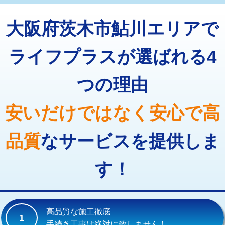
トーラー機使用/3mまで
33,000円
マス交換（深さ50㎝以上）
66,000円
大阪府茨木市鮎川エリアで
追加トーラー機使用/3m超え
+3,300円
コンクリート斫り（厚さ10㎝まで）
27,500円
カメラ調査
33,000円
ライフプラスが選ばれる4
コンクリート斫り（厚さ10㎝超え）
38,500円
桝清掃
8,800円
つの理由
モルタル補修（厚さ10㎝まで）
27,500円
止水・漏水調査・防水処理・清掃・修
11,000円
理・調整・分解・加工など（軽作業）
モルタル補修（厚さ10㎝超え）
38,500円
安いだけではなく安心で高
止水・漏水調査・防水処理・清掃・修
22,000円
追加人工
16,500円
理・調整・分解・加工など（中作業）
品質
なサービスを提供しま
廃棄・処分
現場見積
止水・漏水調査・防水処理・清掃・修
33,000円
理・調整・分解・加工など（重作業）
す！
その他部品の脱着
8,800円～
交換・取付（タンク）
22,000円+材料費
高品質な施工徹底
1
交換・取付(単水栓（壁付・デッキ
13,200円+材料費
手続き工事は絶対に致しません！