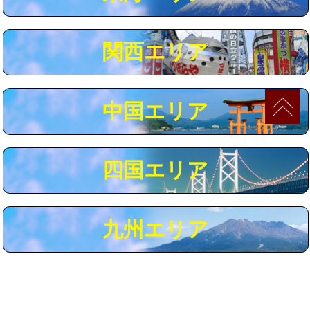
マス交換（深さ50㎝以上）
66,000円
コンクリート斫り（厚さ10㎝まで）
27,500円
関西エリア
コンクリート斫り（厚さ10㎝超え）
38,500円
モルタル補修（厚さ10㎝まで）
27,500円
中国エリア
モルタル補修（厚さ10㎝超え）
38,500円
追加人工
16,500円
四国エリア
廃棄・処分
現場見積
※給水管工事は20mmまでの価格です。
九州エリア