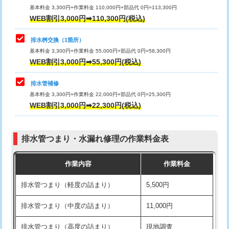
基本料金 3,300円+作業料金 110,000円+部品代 0円=113,300円
WEB割引3,000円➡110,300円(税込)
交換・取付（タンク）
22,000円+材料費
マス交換（深さ50㎝以上）
66,000円
交換・取付(単水栓（壁付・デッキ
13,200円+材料費
コンクリート斫り（厚さ10㎝まで）
27,500円
排水桝交換（1箇所）
式）)
基本料金 3,300円+作業料金 55,000円+部品代 0円=58,300円
コンクリート斫り（厚さ10㎝超え）
38,500円
WEB割引3,000円➡55,300円(税込)
交換・取付(混合水栓（壁付・デッキ
16,500円+材料費
式・ワンホール）)
モルタル補修（厚さ10㎝まで）
27,500円
排水管補修
基本料金 3,300円+作業料金 22,000円+部品代 0円=25,300円
交換・取付(排水栓・排水トラップ
22,000円+材料費
モルタル補修（厚さ10㎝超え）
38,500円
WEB割引3,000円➡22,300円(税込)
（P/S/ポップアップ））
台所シンク・作業台設置
現場見積
交換・取付（その他部品）
11,000円+材料費
排水管つまり・水漏れ修理の作業料金表
追加人工
16,500円
持込商品取付（単水栓）
13,200円
作業内容
作業料金
廃棄・処分
現場見積
持込商品取付（混合水栓）
16,500円
排水管つまり（軽度の詰まり）
5,500円
※給水管工事は20mmまでの価格です。
持込商品取付（浄水器・分岐水栓）
16,500円
排水管つまり（中度の詰まり）
11,000円
給水管工事※（ホール加工)
16,500円
排水管つまり（高度の詰まり）
現地調査