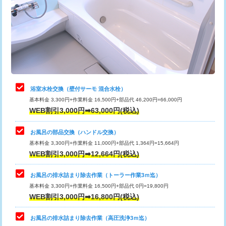
桝清掃
8,800円
止水・漏水調査・防水処理・清掃・修
11,000円
理・調整・分解・加工など（軽作業）
止水・漏水調査・防水処理・清掃・修
22,000円
理・調整・分解・加工など（中作業）
浴室水栓交換（壁付サーモ 混合水栓）
基本料金 3,300円+作業料金 16,500円+部品代 46,200円=66,000円
止水・漏水調査・防水処理・清掃・修
33,000円
WEB割引3,000円➡63,000円(税込)
理・調整・分解・加工など（重作業）
お風呂の部品交換（ハンドル交換）
トイレタンク脱着
16,500円
基本料金 3,300円+作業料金 11,000円+部品代 1,364円=15,664円
WEB割引3,000円➡12,664円(税込)
トイレ便器脱着
16,500円
タンクレストイレ脱着
33,000円
お風呂の排水詰まり除去作業（トーラー作業3ｍ迄）
基本料金 3,300円+作業料金 16,500円+部品代 0円=19,800円
小便器トイレ脱着
現地見積
WEB割引3,000円➡16,800円(税込)
その他部品の脱着
8,800円～
お風呂の排水詰まり除去作業（高圧洗浄3ｍ迄）