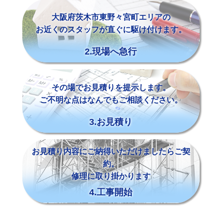
大阪府茨木市東野々宮町エリアの
お近くのスタッフが直ぐに駆け付けます。
2.現場へ急行
その場でお見積りを提示します。
ご不明な点はなんでもご相談ください。
3.お見積り
お見積り内容にご納得いただけましたらご契
約。
修理に取り掛かります
4.工事開始