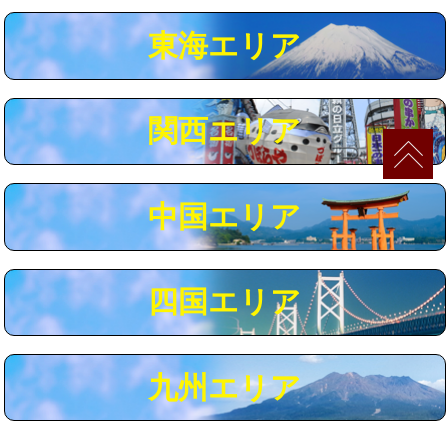
マス交換（深さ50㎝以上）
66,000円
東海エリア
コンクリート斫り（厚さ10㎝まで）
27,500円
コンクリート斫り（厚さ10㎝超え）
38,500円
関西エリア
モルタル補修（厚さ10㎝まで）
27,500円
モルタル補修（厚さ10㎝超え）
38,500円
中国エリア
追加人工
16,500円
廃棄・処分
現場見積
四国エリア
※給水管工事は20mmまでの価格です。
九州エリア