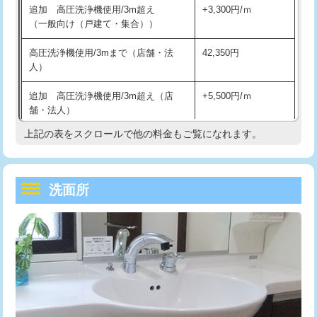
追加 高圧洗浄機使用/3m超え
+3,300円/ｍ
持込商品取付（混合水栓）
16,500円
マス交換（深さ50㎝以上）
66,000円
（一般向け（戸建て・集合））
持込商品取付（浄水器・分岐水栓）
16,500円
コンクリート斫り（厚さ10㎝まで）
27,500円
高圧洗浄機使用/3mまで（店舗・法
42,350円
人）
給水管工事※（ホール加工)
16,500円
コンクリート斫り（厚さ10㎝超え）
38,500円
追加 高圧洗浄機使用/3m超え（店
+5,500円/ｍ
給水管工事※（バンド止め)
3,300円
モルタル補修（厚さ10㎝まで）
27,500円
舗・法人）
給水管工事※（支持金具設置)
5,500円
モルタル補修（厚さ10㎝超え）
38,500円
上記の表をスクロールで他の料金もご覧になれます。
高度高圧洗浄換
現地調査
給水管工事※（保温材使用（バンド止
5,500円
洗面台設置
38,500円
トーラー作業
16,500円
め込み）)
洗面所
追加人工
16,500円
トーラー機使用/3mまで
33,000円
給水管工事※（土の掘削・埋め戻し作
11,000円
業)
廃棄・処分
現場見積
追加トーラー機使用/3m超え
+3,300円
給水管工事※（塩ビ管（VP・HI）使
33,000円
※給水管工事は20mmまでの価格です。
カメラ調査
33,000円
用/3ｍまで)
桝清掃
8,800円
給水管工事※（塩ビ管（VP・HI）使
+8,800円
用（追加）/3ｍ超え)
止水・漏水調査・防水処理・清掃・修
11,000円