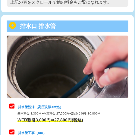
上記の表をスクロールで他の料金もご覧になれます。
高度高圧洗浄換
現地調査
用/3ｍまで)
トーラー作業
16,500円
給水管工事※（塩ビ管（VP・HI）使
+8,800円
用（追加）/3ｍ超え)
排水口 排水管
トーラー機使用/3mまで
33,000円
給水管工事※（ライニング鋼管・銅
44,000円
追加トーラー機使用/3m超え
+3,300円
管・ポリ管・HT管使用/3ｍまで)
カメラ調査
33,000円
給水管工事※（ライニング鋼管・銅
+8,800円
管・ポリ管・HT管使用/3ｍ超え)
桝清掃
8,800円
排水管工事（土の掘削・埋め戻し作
11,000円~
止水・漏水調査・防水処理・清掃・修
11,000円
業）
理・調整・分解・加工など（軽作業）
排水管工事（排水管工事/3ｍまで）
55,000円
止水・漏水調査・防水処理・清掃・修
22,000円
理・調整・分解・加工など（中作業）
排水管工事（追加 排水管工事/3ｍ超
+11,000円
排水管洗浄（高圧洗浄3ｍ迄）
え）
基本料金 3,300円+作業料金 27,500円+部品代 0円=30,800円
止水・漏水調査・防水処理・清掃・修
33,000円
WEB割引3,000円➡27,800円(税込)
理・調整・分解・加工など（重作業）
マス交換（土の掘削・埋め戻し作業）
11,000円~
排水管工事（8ｍ）
その他部品の脱着
8,800円～
マス交換（深さ50㎝未満）
55,000円