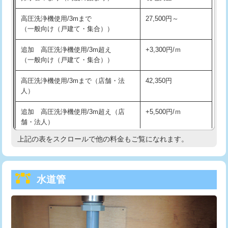
給水管工事※（バンド止め)
3,300円
高圧洗浄機使用/3mまで
27,500円～
（一般向け（戸建て・集合））
給水管工事※（支持金具設置)
5,500円
追加 高圧洗浄機使用/3m超え
+3,300円/ｍ
給水管工事※（保温材使用（バンド止
5,500円
（一般向け（戸建て・集合））
め込み）)
高圧洗浄機使用/3mまで（店舗・法
42,350円
給水管工事※（土の掘削・埋め戻し作
11,000円
人）
業)
追加 高圧洗浄機使用/3m超え（店
+5,500円/ｍ
給水管工事※（塩ビ管（VP・HI）使
33,000円
舗・法人）
用/3ｍまで)
上記の表をスクロールで他の料金もご覧になれます。
高度高圧洗浄換
現地調査
給水管工事※（塩ビ管（VP・HI）使
+8,800円
用（追加）/3ｍ超え)
トーラー作業
16,500円
給水管工事※（ライニング鋼管・銅
44,000円
水道管
トーラー機使用/3mまで
33,000円
管・ポリ管・HT管使用/3ｍまで)
追加トーラー機使用/3m超え
+3,300円
給水管工事※（ライニング鋼管・銅
+8,800円
管・ポリ管・HT管使用/3ｍ超え)
カメラ調査
33,000円