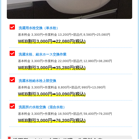
理・調整・分解・加工など（軽作業）
給水管工事※（ライニング鋼管・銅
44,000円
管・ポリ管・HT管使用/3ｍまで)
止水・漏水調査・防水処理・清掃・修
22,000円
理・調整・分解・加工など（中作業）
給水管工事※（ライニング鋼管・銅
+8,800円
洗濯用水栓交換（単水栓）
管・ポリ管・HT管使用/3ｍ超え)
基本料金 3,300円+作業料金 13,200円+部品代 8,580円=25,080円
止水・漏水調査・防水処理・清掃・修
33,000円
WEB割引3,000円➡22,080円(税込)
理・調整・分解・加工など（重作業）
排水管工事（土の掘削・埋め戻し作
11,000円~
業）
洗濯水栓、給水ホース交換作業
キッチンタンク脱着
16,500円
基本料金 3,300円+作業料金 22,000円+部品代 12,980円=38,280円
排水管工事（排水管工事/3ｍまで）
55,000円
WEB割引3,000円➡35,280円(税込)
その他部品の脱着
8,800円～
排水管工事（追加 排水管工事/3ｍ超
+11,000円
交換・取付（タンク）
22,000円+材料費
洗濯水栓給水栓上部交換
え）
基本料金 3,300円+作業料金 8,800円+部品代 990円=13,090円
交換・取付(単水栓（壁付・デッキ
13,200円+材料費
WEB割引3,000円➡10,090円(税込)
マス交換（土の掘削・埋め戻し作業）
11,000円~
式）)
洗面所の水栓交換（混合水栓）
マス交換（深さ50㎝未満）
55,000円
交換・取付(混合水栓（壁付・デッキ
16,500円+材料費
基本料金 3,300円+作業料金 16,500円+部品代 59,400円=79,200円
式・ワンホール）)
WEB割引3,000円➡76,200円(税込)
マス交換（深さ50㎝以上）
66,000円
交換・取付(排水栓・排水トラップ
22,000円+材料費
コンクリート斫り（厚さ10㎝まで）
27,500円
（P/S/ポップアップ））