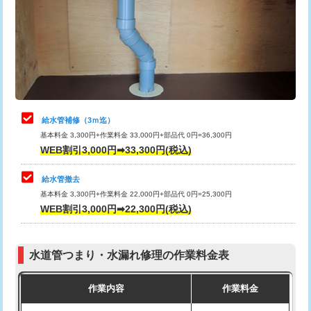
排水管工事（土の掘削・埋め戻し作
11,000円~
桝清掃
8,800円
業）
止水・漏水調査・防水処理・清掃・修
11,000円
排水管工事（排水管工事/3ｍまで）
55,000円
理・調整・分解・加工など（軽作業）
排水管工事（追加 排水管工事/3ｍ超
+11,000円
止水・漏水調査・防水処理・清掃・修
22,000円
え）
理・調整・分解・加工など（中作業）
給水管補修（3ｍ迄）
マス交換（土の掘削・埋め戻し作業）
11,000円~
基本料金 3,300円+作業料金 33,000円+部品代 0円=36,300円
止水・漏水調査・防水処理・清掃・修
33,000円
WEB割引3,000円➡33,300円(税込)
理・調整・分解・加工など（重作業）
マス交換（深さ50㎝未満）
55,000円
給水管撤去
その他部品の脱着
8,800円～
マス交換（深さ50㎝以上）
66,000円
基本料金 3,300円+作業料金 22,000円+部品代 0円=25,300円
WEB割引3,000円➡22,300円(税込)
交換・取付（タンク）
22,000円+材料費
コンクリート斫り（厚さ10㎝まで）
27,500円
交換・取付(単水栓（壁付・デッキ
13,200円+材料費
コンクリート斫り（厚さ10㎝超え）
38,500円
式）)
水道管つまり・水漏れ修理の作業料金表
モルタル補修（厚さ10㎝まで）
27,500円
交換・取付(混合水栓（壁付・デッキ
16,500円+材料費
作業内容
作業料金
式・ワンホール）)
モルタル補修（厚さ10㎝超え）
38,500円