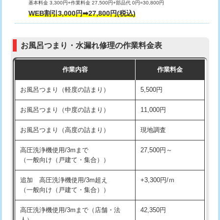
基本料金 3,300円+作業料金 27,500円+部品代 0円=30,800円
交換・取付（タンク）
22,000円+材料費
WEB割引3,000円➡27,800円(税込)
交換・取付（便器）
22,000円+材料費
お風呂つまり・水漏れ修理の作業料金表
交換・取付（普通便座）
11,000円+材料費
作業内容
作業料金
交換・取付（温水洗浄便座）
16,500円+材料費
お風呂つまり（軽度の詰まり）
5,500円
交換・取付(単水栓（壁付・デッキ
13,200円+材料費
式）)
お風呂つまり（中度の詰まり）
11,000円
交換・取付(混合水栓（壁付・デッキ
16,500円+材料費
お風呂つまり（高度の詰まり）
現地調査
式・ワンホール）)
高圧洗浄機使用/3mまで
27,500円～
交換・取付(排水栓・排水トラップ
22,000円+材料費
（一般向け（戸建て・集合））
（P/S/ポップアップ））
追加 高圧洗浄機使用/3m超え
+3,300円/ｍ
交換・取付（その他部品）
11,000円+材料費
（一般向け（戸建て・集合））
持込商品取付（単水栓）
13,200円
高圧洗浄機使用/3mまで（店舗・法
42,350円
人）