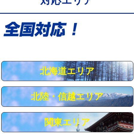
対応エリア
給水管工事※（保温材使用（バンド止
5,500円
め込み）)
給水管工事※（土の掘削・埋め戻し作
11,000円
業)
給水管工事※（塩ビ管（VP・HI）使
33,000円
用/3ｍまで)
給水管工事※（塩ビ管（VP・HI）使
+8,800円
用（追加）/3ｍ超え)
北海道エリア
給水管工事※（ライニング鋼管・銅
44,000円
管・ポリ管・HT管使用/3ｍまで)
北陸・信越エリア
給水管工事※（ライニング鋼管・銅
+8,800円
管・ポリ管・HT管使用/3ｍ超え)
マス交換（土の掘削・埋め戻し作業）
11,000円~
関東エリア
マス交換（深さ50㎝未満）
55,000円