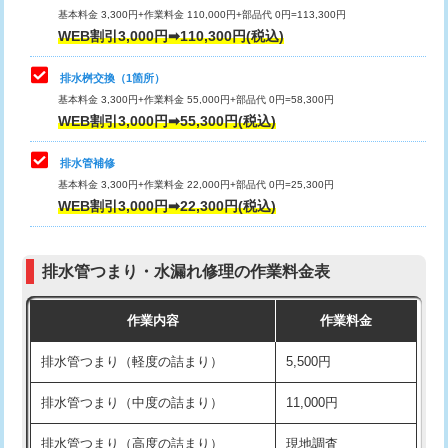
基本料金 3,300円+作業料金 110,000円+部品代 0円=113,300円
WEB割引3,000円➡110,300円(税込)
交換・取付（タンク）
22,000円+材料費
マス交換（深さ50㎝以上）
66,000円
交換・取付(単水栓（壁付・デッキ
13,200円+材料費
コンクリート斫り（厚さ10㎝まで）
27,500円
排水桝交換（1箇所）
式）)
基本料金 3,300円+作業料金 55,000円+部品代 0円=58,300円
コンクリート斫り（厚さ10㎝超え）
38,500円
WEB割引3,000円➡55,300円(税込)
交換・取付(混合水栓（壁付・デッキ
16,500円+材料費
式・ワンホール）)
モルタル補修（厚さ10㎝まで）
27,500円
排水管補修
基本料金 3,300円+作業料金 22,000円+部品代 0円=25,300円
交換・取付(排水栓・排水トラップ
22,000円+材料費
モルタル補修（厚さ10㎝超え）
38,500円
WEB割引3,000円➡22,300円(税込)
（P/S/ポップアップ））
台所シンク・作業台設置
現場見積
交換・取付（その他部品）
11,000円+材料費
排水管つまり・水漏れ修理の作業料金表
追加人工
16,500円
持込商品取付（単水栓）
13,200円
作業内容
作業料金
廃棄・処分
現場見積
持込商品取付（混合水栓）
16,500円
排水管つまり（軽度の詰まり）
5,500円
※給水管工事は20mmまでの価格です。
持込商品取付（浄水器・分岐水栓）
16,500円
排水管つまり（中度の詰まり）
11,000円
給水管工事※（ホール加工)
16,500円
排水管つまり（高度の詰まり）
現地調査