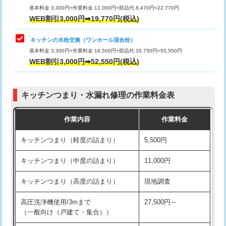
用/3ｍまで)
基本料金 3,300円+作業料金 11,000円+部品代 8,470円=22,770円
止水・漏水調査・防水処理・清掃・修
33,000円
WEB割引3,000円➡19,770円(税込)
理・調整・分解・加工など（重作業）
給水管工事※（塩ビ管（VP・HI）使
+8,800円
用（追加）/3ｍ超え)
キッチンの水栓交換（ワンホール混合栓）
お風呂タンク脱着
16,500円
基本料金 3,300円+作業料金 16,500円+部品代 35,750円=55,550円
給水管工事※（ライニング鋼管・銅
44,000円
WEB割引3,000円➡52,550円(税込)
その他部品の脱着
8,800円～
管・ポリ管・HT管使用/3ｍまで)
交換・取付（タンク）
22,000円+材料費
給水管工事※（ライニング鋼管・銅
+8,800円
管・ポリ管・HT管使用/3ｍ超え)
キッチンつまり・水漏れ修理の作業料金表
交換・取付(単水栓（壁付・デッキ
13,200円+材料費
式）)
排水管工事（土の掘削・埋め戻し作
11,000円~
作業内容
作業料金
業）
交換・取付(混合水栓（壁付・デッキ
16,500円+材料費
キッチンつまり（軽度の詰まり）
5,500円
式・ワンホール）)
排水管工事（排水管工事/3ｍまで）
55,000円
キッチンつまり（中度の詰まり）
11,000円
交換・取付(排水栓・排水トラップ
22,000円+材料費
排水管工事（追加 排水管工事/3ｍ超
+11,000円
（P/S/ポップアップ））
え）
キッチンつまり（高度の詰まり）
現地調査
交換・取付（その他部品）
11,000円+材料費
マス交換（土の掘削・埋め戻し作業）
11,000円~
高圧洗浄機使用/3mまで
27,500円～
（一般向け（戸建て・集合））
持込商品取付（単水栓）
13,200円
マス交換（深さ50㎝未満）
55,000円