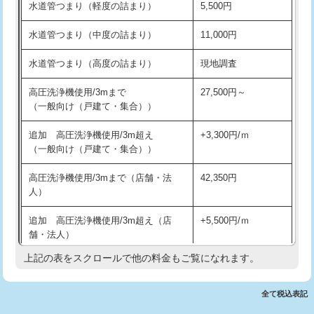
水道管つまり（軽度の詰まり）
5,500円
交換・取付(排水栓・排水トラップ
22,000円+材料費
洗面台設置
38,500円
（P/S/ポップアップ））
水道管つまり（中度の詰まり）
11,000円
化粧台設置
22,000円
交換・取付（その他部品）
11,000円+材料費
水道管つまり（高度の詰まり）
現地調査
追加人工
16,500円
持込商品取付（単水栓）
13,200円
高圧洗浄機使用/3mまで
27,500円～
廃棄・処分
現場見積
（一般向け（戸建て・集合））
持込商品取付（混合水栓）
16,500円
※給水管工事は20mmまでの価格です。
追加 高圧洗浄機使用/3m超え
+3,300円/ｍ
持込商品取付（浄水器・分岐水栓）
16,500円
（一般向け（戸建て・集合））
排水管工事（土の掘削・埋め戻し作
11,000円~
高圧洗浄機使用/3mまで（店舗・法
42,350円
業）
人）
排水管工事（排水管工事/3ｍまで）
55,000円
追加 高圧洗浄機使用/3m超え（店
+5,500円/ｍ
舗・法人）
排水管工事（追加 排水管工事/3ｍ超
+11,000円
え）
上記の表をスクロールで他の料金もご覧になれます。
高度高圧洗浄換
現地調査
マス交換（土の掘削・埋め戻し作業）
11,000円~
トーラー作業
16,500円
全て税込表記
マス交換（深さ50㎝未満）
55,000円