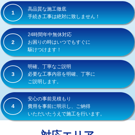
式）)
高品質な施工徹底
1
交換・取付(混合水栓（壁付・デッキ
16,500円+材料費
手続き工事は絶対に致しません！
式・ワンホール）)
交換・取付(排水栓・排水トラップ
22,000円+材料費
24時間年中無休対応
（P/S/ポップアップ））
2
お困りの時はいつでもすぐに
駆けつけます！
交換・取付（その他部品）
11,000円+材料費
持込商品取付（単水栓）
13,200円
明確、丁寧なご説明
3
必要な工事内容を明確、丁寧に
持込商品取付（混合水栓）
16,500円
ご説明します。
持込商品取付（浄水器・分岐水栓）
16,500円
安心の事前見積もり
給水管工事※（ホール加工)
16,500円
4
費用を事前に明示し、ご納得
いただいたうえで施工を行います。
給水管工事※（バンド止め)
3,300円
給水管工事※（支持金具設置)
5,500円