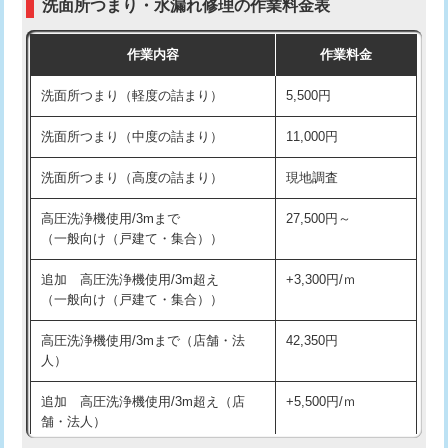
洗面所つまり・水漏れ修理の作業料金表
コンクリート斫り（厚さ10㎝超え）
38,500円
交換・取付（その他部品）
11,000円+材料費
作業内容
作業料金
モルタル補修（厚さ10㎝まで）
27,500円
持込商品取付（単水栓）
13,200円
洗面所つまり（軽度の詰まり）
5,500円
モルタル補修（厚さ10㎝超え）
38,500円
持込商品取付（混合水栓）
16,500円
洗面所つまり（中度の詰まり）
11,000円
洗面台設置
38,500円
持込商品取付（浄水器・分岐水栓）
16,500円
洗面所つまり（高度の詰まり）
現地調査
バスタブ設置
現場見積
給水管工事※（ホール加工)
16,500円
高圧洗浄機使用/3mまで
27,500円～
追加人工
16,500円
（一般向け（戸建て・集合））
給水管工事※（バンド止め)
3,300円
廃棄・処分
現場見積
追加 高圧洗浄機使用/3m超え
+3,300円/ｍ
給水管工事※（支持金具設置)
5,500円
（一般向け（戸建て・集合））
※給水管工事は20mmまでの価格です。
給水管工事※（保温材使用（バンド止
5,500円
高圧洗浄機使用/3mまで（店舗・法
42,350円
め込み）)
人）
給水管工事※（土の掘削・埋め戻し作
11,000円
追加 高圧洗浄機使用/3m超え（店
+5,500円/ｍ
業)
舗・法人）
給水管工事※（塩ビ管（VP・HI）使
33,000円