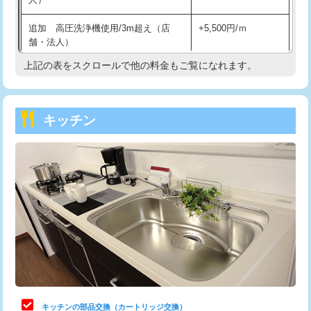
持込商品取付（混合水栓）
16,500円
追加 高圧洗浄機使用/3m超え（店
+5,500円/ｍ
持込商品取付（浄水器・分岐水栓）
16,500円
舗・法人）
持込商品取付（温水洗浄便座）
22,000円
上記の表をスクロールで他の料金もご覧になれます。
高度高圧洗浄換
現地調査
持込商品取付（普通便座⇔温水洗浄便
22,000円
トーラー作業
16,500円
座）
キッチン
トーラー機使用/3mまで
33,000円
給水管工事※（ホール加工)
16,500円
追加トーラー機使用/3m超え
+3,300円
給水管工事※（バンド止め)
3,300円
カメラ調査
33,000円
給水管工事※（支持金具設置)
5,500円
桝清掃
8,800円
給水管工事※（保温材使用（バンド止
5,500円
め込み）)
止水・漏水調査・防水処理・清掃・修
11,000円
理・調整・分解・加工など（軽作業）
給水管工事※（土の掘削・埋め戻し作
11,000円
業)
止水・漏水調査・防水処理・清掃・修
22,000円
理・調整・分解・加工など（中作業）
給水管工事※（塩ビ管（VP・HI）使
33,000円
キッチンの部品交換（カートリッジ交換）