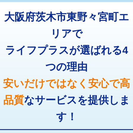
トーラー機使用/3mまで
33,000円
マス交換（深さ50㎝以上）
66,000円
大阪府茨木市東野々宮町エ
追加トーラー機使用/3m超え
+3,300円
コンクリート斫り（厚さ10㎝まで）
27,500円
カメラ調査
33,000円
リアで
コンクリート斫り（厚さ10㎝超え）
38,500円
桝清掃
8,800円
ライフプラスが選ばれる4
モルタル補修（厚さ10㎝まで）
27,500円
止水・漏水調査・防水処理・清掃・修
11,000円
理・調整・分解・加工など（軽作業）
モルタル補修（厚さ10㎝超え）
38,500円
つの理由
止水・漏水調査・防水処理・清掃・修
22,000円
追加人工
16,500円
理・調整・分解・加工など（中作業）
安いだけではなく安心で高
廃棄・処分
現場見積
止水・漏水調査・防水処理・清掃・修
33,000円
理・調整・分解・加工など（重作業）
品質
なサービスを提供しま
その他部品の脱着
8,800円～
す！
交換・取付（タンク）
22,000円+材料費
交換・取付(単水栓（壁付・デッキ
13,200円+材料費