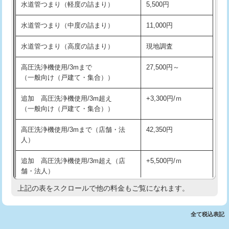
水道管つまり（軽度の詰まり）
5,500円
交換・取付(排水栓・排水トラップ
22,000円+材料費
洗面台設置
38,500円
（P/S/ポップアップ））
水道管つまり（中度の詰まり）
11,000円
化粧台設置
22,000円
交換・取付（その他部品）
11,000円+材料費
水道管つまり（高度の詰まり）
現地調査
追加人工
16,500円
持込商品取付（単水栓）
13,200円
高圧洗浄機使用/3mまで
27,500円～
廃棄・処分
現場見積
（一般向け（戸建て・集合））
持込商品取付（混合水栓）
16,500円
※給水管工事は20mmまでの価格です。
追加 高圧洗浄機使用/3m超え
+3,300円/ｍ
持込商品取付（浄水器・分岐水栓）
16,500円
（一般向け（戸建て・集合））
排水管工事（土の掘削・埋め戻し作
11,000円~
高圧洗浄機使用/3mまで（店舗・法
42,350円
業）
人）
排水管工事（排水管工事/3ｍまで）
55,000円
追加 高圧洗浄機使用/3m超え（店
+5,500円/ｍ
舗・法人）
排水管工事（追加 排水管工事/3ｍ超
+11,000円
え）
上記の表をスクロールで他の料金もご覧になれます。
高度高圧洗浄換
現地調査
マス交換（土の掘削・埋め戻し作業）
11,000円~
トーラー作業
16,500円
全て税込表記
マス交換（深さ50㎝未満）
55,000円