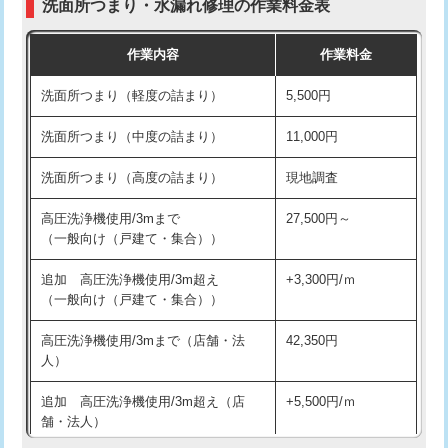
洗面所つまり・水漏れ修理の作業料金表
コンクリート斫り（厚さ10㎝超え）
38,500円
交換・取付（その他部品）
11,000円+材料費
作業内容
作業料金
モルタル補修（厚さ10㎝まで）
27,500円
持込商品取付（単水栓）
13,200円
洗面所つまり（軽度の詰まり）
5,500円
モルタル補修（厚さ10㎝超え）
38,500円
持込商品取付（混合水栓）
16,500円
洗面所つまり（中度の詰まり）
11,000円
洗面台設置
38,500円
持込商品取付（浄水器・分岐水栓）
16,500円
洗面所つまり（高度の詰まり）
現地調査
バスタブ設置
現場見積
給水管工事※（ホール加工)
16,500円
高圧洗浄機使用/3mまで
27,500円～
追加人工
16,500円
（一般向け（戸建て・集合））
給水管工事※（バンド止め)
3,300円
廃棄・処分
現場見積
追加 高圧洗浄機使用/3m超え
+3,300円/ｍ
給水管工事※（支持金具設置)
5,500円
（一般向け（戸建て・集合））
※給水管工事は20mmまでの価格です。
給水管工事※（保温材使用（バンド止
5,500円
高圧洗浄機使用/3mまで（店舗・法
42,350円
め込み）)
人）
給水管工事※（土の掘削・埋め戻し作
11,000円
追加 高圧洗浄機使用/3m超え（店
+5,500円/ｍ
業)
舗・法人）
給水管工事※（塩ビ管（VP・HI）使
33,000円