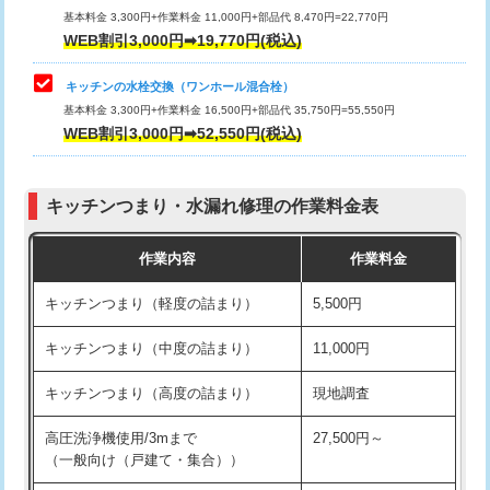
用/3ｍまで)
基本料金 3,300円+作業料金 11,000円+部品代 8,470円=22,770円
止水・漏水調査・防水処理・清掃・修
33,000円
WEB割引3,000円➡19,770円(税込)
理・調整・分解・加工など（重作業）
給水管工事※（塩ビ管（VP・HI）使
+8,800円
用（追加）/3ｍ超え)
キッチンの水栓交換（ワンホール混合栓）
お風呂タンク脱着
16,500円
基本料金 3,300円+作業料金 16,500円+部品代 35,750円=55,550円
給水管工事※（ライニング鋼管・銅
44,000円
WEB割引3,000円➡52,550円(税込)
その他部品の脱着
8,800円～
管・ポリ管・HT管使用/3ｍまで)
交換・取付（タンク）
22,000円+材料費
給水管工事※（ライニング鋼管・銅
+8,800円
管・ポリ管・HT管使用/3ｍ超え)
キッチンつまり・水漏れ修理の作業料金表
交換・取付(単水栓（壁付・デッキ
13,200円+材料費
式）)
排水管工事（土の掘削・埋め戻し作
11,000円~
作業内容
作業料金
業）
交換・取付(混合水栓（壁付・デッキ
16,500円+材料費
キッチンつまり（軽度の詰まり）
5,500円
式・ワンホール）)
排水管工事（排水管工事/3ｍまで）
55,000円
キッチンつまり（中度の詰まり）
11,000円
交換・取付(排水栓・排水トラップ
22,000円+材料費
排水管工事（追加 排水管工事/3ｍ超
+11,000円
（P/S/ポップアップ））
え）
キッチンつまり（高度の詰まり）
現地調査
交換・取付（その他部品）
11,000円+材料費
マス交換（土の掘削・埋め戻し作業）
11,000円~
高圧洗浄機使用/3mまで
27,500円～
（一般向け（戸建て・集合））
持込商品取付（単水栓）
13,200円
マス交換（深さ50㎝未満）
55,000円