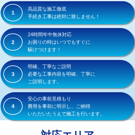
式）)
高品質な施工徹底
1
交換・取付(混合水栓（壁付・デッキ
16,500円+材料費
手続き工事は絶対に致しません！
式・ワンホール）)
交換・取付(排水栓・排水トラップ
22,000円+材料費
24時間年中無休対応
（P/S/ポップアップ））
2
お困りの時はいつでもすぐに
駆けつけます！
交換・取付（その他部品）
11,000円+材料費
持込商品取付（単水栓）
13,200円
明確、丁寧なご説明
3
必要な工事内容を明確、丁寧に
持込商品取付（混合水栓）
16,500円
ご説明します。
持込商品取付（浄水器・分岐水栓）
16,500円
安心の事前見積もり
給水管工事※（ホール加工)
16,500円
4
費用を事前に明示し、ご納得
いただいたうえで施工を行います。
給水管工事※（バンド止め)
3,300円
給水管工事※（支持金具設置)
5,500円