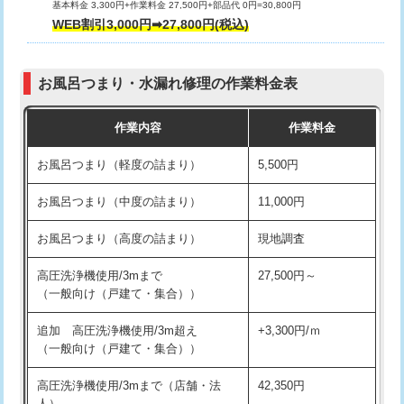
基本料金 3,300円+作業料金 27,500円+部品代 0円=30,800円
交換・取付（タンク）
22,000円+材料費
WEB割引3,000円➡27,800円(税込)
交換・取付（便器）
22,000円+材料費
お風呂つまり・水漏れ修理の作業料金表
交換・取付（普通便座）
11,000円+材料費
作業内容
作業料金
交換・取付（温水洗浄便座）
16,500円+材料費
お風呂つまり（軽度の詰まり）
5,500円
交換・取付(単水栓（壁付・デッキ
13,200円+材料費
式）)
お風呂つまり（中度の詰まり）
11,000円
交換・取付(混合水栓（壁付・デッキ
16,500円+材料費
お風呂つまり（高度の詰まり）
現地調査
式・ワンホール）)
高圧洗浄機使用/3mまで
27,500円～
交換・取付(排水栓・排水トラップ
22,000円+材料費
（一般向け（戸建て・集合））
（P/S/ポップアップ））
追加 高圧洗浄機使用/3m超え
+3,300円/ｍ
交換・取付（その他部品）
11,000円+材料費
（一般向け（戸建て・集合））
持込商品取付（単水栓）
13,200円
高圧洗浄機使用/3mまで（店舗・法
42,350円
人）