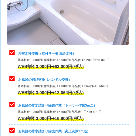
桝清掃
8,800円
止水・漏水調査・防水処理・清掃・修
11,000円
理・調整・分解・加工など（軽作業）
止水・漏水調査・防水処理・清掃・修
22,000円
理・調整・分解・加工など（中作業）
浴室水栓交換（壁付サーモ 混合水栓）
基本料金 3,300円+作業料金 16,500円+部品代 46,200円=66,000円
止水・漏水調査・防水処理・清掃・修
33,000円
WEB割引3,000円➡63,000円(税込)
理・調整・分解・加工など（重作業）
お風呂の部品交換（ハンドル交換）
トイレタンク脱着
16,500円
基本料金 3,300円+作業料金 11,000円+部品代 1,364円=15,664円
WEB割引3,000円➡12,664円(税込)
トイレ便器脱着
16,500円
タンクレストイレ脱着
33,000円
お風呂の排水詰まり除去作業（トーラー作業3ｍ迄）
基本料金 3,300円+作業料金 16,500円+部品代 0円=19,800円
小便器トイレ脱着
現地見積
WEB割引3,000円➡16,800円(税込)
その他部品の脱着
8,800円～
お風呂の排水詰まり除去作業（高圧洗浄3ｍ迄）