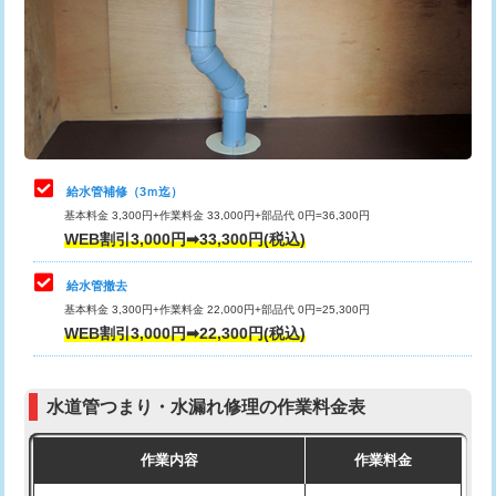
排水管工事（土の掘削・埋め戻し作
11,000円~
桝清掃
8,800円
業）
止水・漏水調査・防水処理・清掃・修
11,000円
排水管工事（排水管工事/3ｍまで）
55,000円
理・調整・分解・加工など（軽作業）
排水管工事（追加 排水管工事/3ｍ超
+11,000円
止水・漏水調査・防水処理・清掃・修
22,000円
え）
理・調整・分解・加工など（中作業）
給水管補修（3ｍ迄）
マス交換（土の掘削・埋め戻し作業）
11,000円~
基本料金 3,300円+作業料金 33,000円+部品代 0円=36,300円
止水・漏水調査・防水処理・清掃・修
33,000円
WEB割引3,000円➡33,300円(税込)
理・調整・分解・加工など（重作業）
マス交換（深さ50㎝未満）
55,000円
給水管撤去
その他部品の脱着
8,800円～
マス交換（深さ50㎝以上）
66,000円
基本料金 3,300円+作業料金 22,000円+部品代 0円=25,300円
WEB割引3,000円➡22,300円(税込)
交換・取付（タンク）
22,000円+材料費
コンクリート斫り（厚さ10㎝まで）
27,500円
交換・取付(単水栓（壁付・デッキ
13,200円+材料費
コンクリート斫り（厚さ10㎝超え）
38,500円
式）)
水道管つまり・水漏れ修理の作業料金表
モルタル補修（厚さ10㎝まで）
27,500円
交換・取付(混合水栓（壁付・デッキ
16,500円+材料費
作業内容
作業料金
式・ワンホール）)
モルタル補修（厚さ10㎝超え）
38,500円