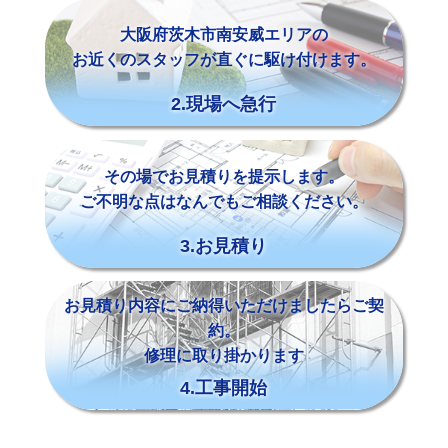
大阪府茨木市南安威エリアの
お近くのスタッフが直ぐに駆け付けます。
2.現場へ急行
その場でお見積りを提示します。
ご不明な点はなんでもご相談ください。
3.お見積り
お見積り内容にご納得いただけましたらご契
約。
修理に取り掛かります
4.工事開始