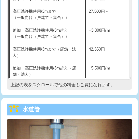
給水管工事※（バンド止め)
3,300円
高圧洗浄機使用/3mまで
27,500円～
（一般向け（戸建て・集合））
給水管工事※（支持金具設置)
5,500円
追加 高圧洗浄機使用/3m超え
+3,300円/ｍ
給水管工事※（保温材使用（バンド止
5,500円
（一般向け（戸建て・集合））
め込み）)
高圧洗浄機使用/3mまで（店舗・法
42,350円
給水管工事※（土の掘削・埋め戻し作
11,000円
人）
業)
追加 高圧洗浄機使用/3m超え（店
+5,500円/ｍ
給水管工事※（塩ビ管（VP・HI）使
33,000円
舗・法人）
用/3ｍまで)
上記の表をスクロールで他の料金もご覧になれます。
高度高圧洗浄換
現地調査
給水管工事※（塩ビ管（VP・HI）使
+8,800円
用（追加）/3ｍ超え)
トーラー作業
16,500円
給水管工事※（ライニング鋼管・銅
44,000円
水道管
トーラー機使用/3mまで
33,000円
管・ポリ管・HT管使用/3ｍまで)
追加トーラー機使用/3m超え
+3,300円
給水管工事※（ライニング鋼管・銅
+8,800円
管・ポリ管・HT管使用/3ｍ超え)
カメラ調査
33,000円