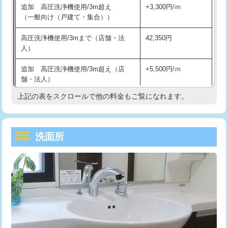
追加 高圧洗浄機使用/3m超え
+3,300円/ｍ
持込商品取付（混合水栓）
16,500円
マス交換（深さ50㎝以上）
66,000円
（一般向け（戸建て・集合））
持込商品取付（浄水器・分岐水栓）
16,500円
コンクリート斫り（厚さ10㎝まで）
27,500円
高圧洗浄機使用/3mまで（店舗・法
42,350円
人）
給水管工事※（ホール加工)
16,500円
コンクリート斫り（厚さ10㎝超え）
38,500円
追加 高圧洗浄機使用/3m超え（店
+5,500円/ｍ
給水管工事※（バンド止め)
3,300円
モルタル補修（厚さ10㎝まで）
27,500円
舗・法人）
給水管工事※（支持金具設置)
5,500円
モルタル補修（厚さ10㎝超え）
38,500円
上記の表をスクロールで他の料金もご覧になれます。
高度高圧洗浄換
現地調査
給水管工事※（保温材使用（バンド止
5,500円
洗面台設置
38,500円
トーラー作業
16,500円
め込み）)
洗面所
追加人工
16,500円
トーラー機使用/3mまで
33,000円
給水管工事※（土の掘削・埋め戻し作
11,000円
業)
廃棄・処分
現場見積
追加トーラー機使用/3m超え
+3,300円
給水管工事※（塩ビ管（VP・HI）使
33,000円
※給水管工事は20mmまでの価格です。
カメラ調査
33,000円
用/3ｍまで)
桝清掃
8,800円
給水管工事※（塩ビ管（VP・HI）使
+8,800円
用（追加）/3ｍ超え)
止水・漏水調査・防水処理・清掃・修
11,000円