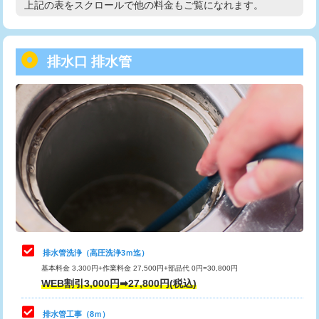
上記の表をスクロールで他の料金もご覧になれます。
高度高圧洗浄換
現地調査
用/3ｍまで)
トーラー作業
16,500円
給水管工事※（塩ビ管（VP・HI）使
+8,800円
用（追加）/3ｍ超え)
排水口 排水管
トーラー機使用/3mまで
33,000円
給水管工事※（ライニング鋼管・銅
44,000円
追加トーラー機使用/3m超え
+3,300円
管・ポリ管・HT管使用/3ｍまで)
カメラ調査
33,000円
給水管工事※（ライニング鋼管・銅
+8,800円
管・ポリ管・HT管使用/3ｍ超え)
桝清掃
8,800円
排水管工事（土の掘削・埋め戻し作
11,000円~
止水・漏水調査・防水処理・清掃・修
11,000円
業）
理・調整・分解・加工など（軽作業）
排水管工事（排水管工事/3ｍまで）
55,000円
止水・漏水調査・防水処理・清掃・修
22,000円
理・調整・分解・加工など（中作業）
排水管工事（追加 排水管工事/3ｍ超
+11,000円
排水管洗浄（高圧洗浄3ｍ迄）
え）
基本料金 3,300円+作業料金 27,500円+部品代 0円=30,800円
止水・漏水調査・防水処理・清掃・修
33,000円
WEB割引3,000円➡27,800円(税込)
理・調整・分解・加工など（重作業）
マス交換（土の掘削・埋め戻し作業）
11,000円~
排水管工事（8ｍ）
その他部品の脱着
8,800円～
マス交換（深さ50㎝未満）
55,000円