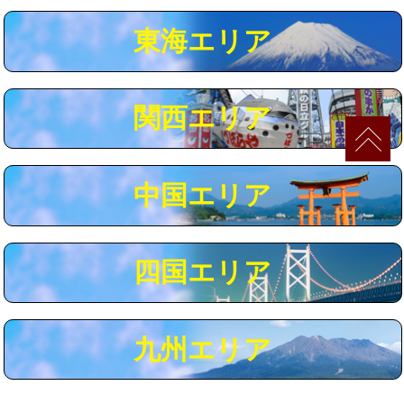
マス交換（深さ50㎝以上）
66,000円
東海エリア
コンクリート斫り（厚さ10㎝まで）
27,500円
コンクリート斫り（厚さ10㎝超え）
38,500円
関西エリア
モルタル補修（厚さ10㎝まで）
27,500円
モルタル補修（厚さ10㎝超え）
38,500円
中国エリア
追加人工
16,500円
廃棄・処分
現場見積
四国エリア
※給水管工事は20mmまでの価格です。
九州エリア