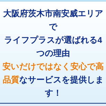
トーラー機使用/3mまで
33,000円
マス交換（深さ50㎝以上）
66,000円
大阪府茨木市南安威エリア
追加トーラー機使用/3m超え
+3,300円
コンクリート斫り（厚さ10㎝まで）
27,500円
カメラ調査
33,000円
で
コンクリート斫り（厚さ10㎝超え）
38,500円
桝清掃
8,800円
ライフプラスが選ばれる4
モルタル補修（厚さ10㎝まで）
27,500円
止水・漏水調査・防水処理・清掃・修
11,000円
理・調整・分解・加工など（軽作業）
モルタル補修（厚さ10㎝超え）
38,500円
つの理由
止水・漏水調査・防水処理・清掃・修
22,000円
追加人工
16,500円
理・調整・分解・加工など（中作業）
安いだけではなく安心で高
廃棄・処分
現場見積
止水・漏水調査・防水処理・清掃・修
33,000円
理・調整・分解・加工など（重作業）
品質
なサービスを提供しま
その他部品の脱着
8,800円～
す！
交換・取付（タンク）
22,000円+材料費
交換・取付(単水栓（壁付・デッキ
13,200円+材料費