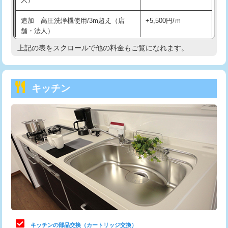
持込商品取付（混合水栓）
16,500円
追加 高圧洗浄機使用/3m超え（店
+5,500円/ｍ
持込商品取付（浄水器・分岐水栓）
16,500円
舗・法人）
持込商品取付（温水洗浄便座）
22,000円
上記の表をスクロールで他の料金もご覧になれます。
高度高圧洗浄換
現地調査
持込商品取付（普通便座⇔温水洗浄便
22,000円
トーラー作業
16,500円
座）
キッチン
トーラー機使用/3mまで
33,000円
給水管工事※（ホール加工)
16,500円
追加トーラー機使用/3m超え
+3,300円
給水管工事※（バンド止め)
3,300円
カメラ調査
33,000円
給水管工事※（支持金具設置)
5,500円
桝清掃
8,800円
給水管工事※（保温材使用（バンド止
5,500円
め込み）)
止水・漏水調査・防水処理・清掃・修
11,000円
理・調整・分解・加工など（軽作業）
給水管工事※（土の掘削・埋め戻し作
11,000円
業)
止水・漏水調査・防水処理・清掃・修
22,000円
理・調整・分解・加工など（中作業）
給水管工事※（塩ビ管（VP・HI）使
33,000円
キッチンの部品交換（カートリッジ交換）