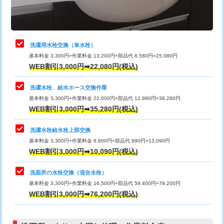
理・調整・分解・加工など（軽作業）
給水管工事※（ライニング鋼管・銅
44,000円
管・ポリ管・HT管使用/3ｍまで)
止水・漏水調査・防水処理・清掃・修
22,000円
理・調整・分解・加工など（中作業）
給水管工事※（ライニング鋼管・銅
+8,800円
洗濯用水栓交換（単水栓）
管・ポリ管・HT管使用/3ｍ超え)
基本料金 3,300円+作業料金 13,200円+部品代 8,580円=25,080円
止水・漏水調査・防水処理・清掃・修
33,000円
WEB割引3,000円➡22,080円(税込)
理・調整・分解・加工など（重作業）
排水管工事（土の掘削・埋め戻し作
11,000円~
業）
洗濯水栓、給水ホース交換作業
キッチンタンク脱着
16,500円
基本料金 3,300円+作業料金 22,000円+部品代 12,980円=38,280円
排水管工事（排水管工事/3ｍまで）
55,000円
WEB割引3,000円➡35,280円(税込)
その他部品の脱着
8,800円～
排水管工事（追加 排水管工事/3ｍ超
+11,000円
交換・取付（タンク）
22,000円+材料費
洗濯水栓給水栓上部交換
え）
基本料金 3,300円+作業料金 8,800円+部品代 990円=13,090円
交換・取付(単水栓（壁付・デッキ
13,200円+材料費
WEB割引3,000円➡10,090円(税込)
マス交換（土の掘削・埋め戻し作業）
11,000円~
式）)
洗面所の水栓交換（混合水栓）
マス交換（深さ50㎝未満）
55,000円
交換・取付(混合水栓（壁付・デッキ
16,500円+材料費
基本料金 3,300円+作業料金 16,500円+部品代 59,400円=79,200円
式・ワンホール）)
WEB割引3,000円➡76,200円(税込)
マス交換（深さ50㎝以上）
66,000円
交換・取付(排水栓・排水トラップ
22,000円+材料費
コンクリート斫り（厚さ10㎝まで）
27,500円
（P/S/ポップアップ））