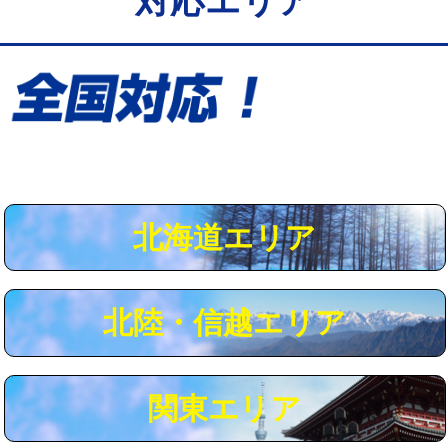
対応エリア
給水管工事※（保温材使用（バンド止
5,500円
め込み）)
給水管工事※（土の掘削・埋め戻し作
11,000円
業)
給水管工事※（塩ビ管（VP・HI）使
33,000円
用/3ｍまで)
給水管工事※（塩ビ管（VP・HI）使
+8,800円
用（追加）/3ｍ超え)
北海道エリア
給水管工事※（ライニング鋼管・銅
44,000円
管・ポリ管・HT管使用/3ｍまで)
北陸・信越エリア
給水管工事※（ライニング鋼管・銅
+8,800円
管・ポリ管・HT管使用/3ｍ超え)
マス交換（土の掘削・埋め戻し作業）
11,000円~
関東エリア
マス交換（深さ50㎝未満）
55,000円