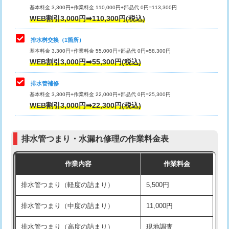
基本料金 3,300円+作業料金 110,000円+部品代 0円=113,300円
WEB割引3,000円➡110,300円(税込)
交換・取付（タンク）
22,000円+材料費
マス交換（深さ50㎝以上）
66,000円
交換・取付(単水栓（壁付・デッキ
13,200円+材料費
コンクリート斫り（厚さ10㎝まで）
27,500円
排水桝交換（1箇所）
式）)
基本料金 3,300円+作業料金 55,000円+部品代 0円=58,300円
コンクリート斫り（厚さ10㎝超え）
38,500円
WEB割引3,000円➡55,300円(税込)
交換・取付(混合水栓（壁付・デッキ
16,500円+材料費
式・ワンホール）)
モルタル補修（厚さ10㎝まで）
27,500円
排水管補修
基本料金 3,300円+作業料金 22,000円+部品代 0円=25,300円
交換・取付(排水栓・排水トラップ
22,000円+材料費
モルタル補修（厚さ10㎝超え）
38,500円
WEB割引3,000円➡22,300円(税込)
（P/S/ポップアップ））
台所シンク・作業台設置
現場見積
交換・取付（その他部品）
11,000円+材料費
排水管つまり・水漏れ修理の作業料金表
追加人工
16,500円
持込商品取付（単水栓）
13,200円
作業内容
作業料金
廃棄・処分
現場見積
持込商品取付（混合水栓）
16,500円
排水管つまり（軽度の詰まり）
5,500円
※給水管工事は20mmまでの価格です。
持込商品取付（浄水器・分岐水栓）
16,500円
排水管つまり（中度の詰まり）
11,000円
給水管工事※（ホール加工)
16,500円
排水管つまり（高度の詰まり）
現地調査