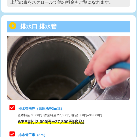
上記の表をスクロールで他の料金もご覧になれます。
高度高圧洗浄換
現地調査
用/3ｍまで)
トーラー作業
16,500円
給水管工事※（塩ビ管（VP・HI）使
+8,800円
用（追加）/3ｍ超え)
排水口 排水管
トーラー機使用/3mまで
33,000円
給水管工事※（ライニング鋼管・銅
44,000円
追加トーラー機使用/3m超え
+3,300円
管・ポリ管・HT管使用/3ｍまで)
カメラ調査
33,000円
給水管工事※（ライニング鋼管・銅
+8,800円
管・ポリ管・HT管使用/3ｍ超え)
桝清掃
8,800円
排水管工事（土の掘削・埋め戻し作
11,000円~
止水・漏水調査・防水処理・清掃・修
11,000円
業）
理・調整・分解・加工など（軽作業）
排水管工事（排水管工事/3ｍまで）
55,000円
止水・漏水調査・防水処理・清掃・修
22,000円
理・調整・分解・加工など（中作業）
排水管工事（追加 排水管工事/3ｍ超
+11,000円
排水管洗浄（高圧洗浄3ｍ迄）
え）
基本料金 3,300円+作業料金 27,500円+部品代 0円=30,800円
止水・漏水調査・防水処理・清掃・修
33,000円
WEB割引3,000円➡27,800円(税込)
理・調整・分解・加工など（重作業）
マス交換（土の掘削・埋め戻し作業）
11,000円~
排水管工事（8ｍ）
その他部品の脱着
8,800円～
マス交換（深さ50㎝未満）
55,000円