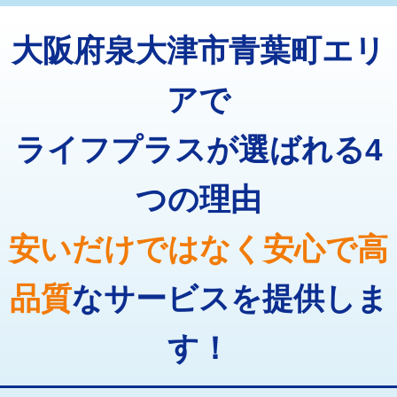
トーラー機使用/3mまで
33,000円
マス交換（深さ50㎝以上）
66,000円
大阪府泉大津市青葉町エリ
追加トーラー機使用/3m超え
+3,300円
コンクリート斫り（厚さ10㎝まで）
27,500円
カメラ調査
33,000円
アで
コンクリート斫り（厚さ10㎝超え）
38,500円
桝清掃
8,800円
ライフプラスが選ばれる4
モルタル補修（厚さ10㎝まで）
27,500円
止水・漏水調査・防水処理・清掃・修
11,000円
理・調整・分解・加工など（軽作業）
モルタル補修（厚さ10㎝超え）
38,500円
つの理由
止水・漏水調査・防水処理・清掃・修
22,000円
追加人工
16,500円
理・調整・分解・加工など（中作業）
安いだけではなく安心で高
廃棄・処分
現場見積
止水・漏水調査・防水処理・清掃・修
33,000円
理・調整・分解・加工など（重作業）
品質
なサービスを提供しま
その他部品の脱着
8,800円～
す！
交換・取付（タンク）
22,000円+材料費
交換・取付(単水栓（壁付・デッキ
13,200円+材料費