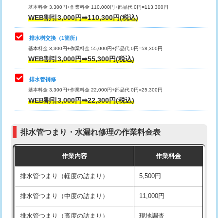
基本料金 3,300円+作業料金 110,000円+部品代 0円=113,300円
WEB割引3,000円➡110,300円(税込)
交換・取付（タンク）
22,000円+材料費
マス交換（深さ50㎝以上）
66,000円
交換・取付(単水栓（壁付・デッキ
13,200円+材料費
コンクリート斫り（厚さ10㎝まで）
27,500円
排水桝交換（1箇所）
式）)
基本料金 3,300円+作業料金 55,000円+部品代 0円=58,300円
コンクリート斫り（厚さ10㎝超え）
38,500円
WEB割引3,000円➡55,300円(税込)
交換・取付(混合水栓（壁付・デッキ
16,500円+材料費
式・ワンホール）)
モルタル補修（厚さ10㎝まで）
27,500円
排水管補修
基本料金 3,300円+作業料金 22,000円+部品代 0円=25,300円
交換・取付(排水栓・排水トラップ
22,000円+材料費
モルタル補修（厚さ10㎝超え）
38,500円
WEB割引3,000円➡22,300円(税込)
（P/S/ポップアップ））
台所シンク・作業台設置
現場見積
交換・取付（その他部品）
11,000円+材料費
排水管つまり・水漏れ修理の作業料金表
追加人工
16,500円
持込商品取付（単水栓）
13,200円
作業内容
作業料金
廃棄・処分
現場見積
持込商品取付（混合水栓）
16,500円
排水管つまり（軽度の詰まり）
5,500円
※給水管工事は20mmまでの価格です。
持込商品取付（浄水器・分岐水栓）
16,500円
排水管つまり（中度の詰まり）
11,000円
給水管工事※（ホール加工)
16,500円
排水管つまり（高度の詰まり）
現地調査