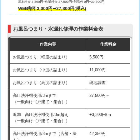
基本料金 3,300円+作業料金 27,500円+部品代 0円=30,800円
交換・取付（タンク）
22,000円+材料費
WEB割引3,000円➡27,800円(税込)
交換・取付（便器）
22,000円+材料費
お風呂つまり・水漏れ修理の作業料金表
交換・取付（普通便座）
11,000円+材料費
作業内容
作業料金
交換・取付（温水洗浄便座）
16,500円+材料費
お風呂つまり（軽度の詰まり）
5,500円
交換・取付(単水栓（壁付・デッキ
13,200円+材料費
式）)
お風呂つまり（中度の詰まり）
11,000円
交換・取付(混合水栓（壁付・デッキ
16,500円+材料費
お風呂つまり（高度の詰まり）
現地調査
式・ワンホール）)
高圧洗浄機使用/3mまで
27,500円～
交換・取付(排水栓・排水トラップ
22,000円+材料費
（一般向け（戸建て・集合））
（P/S/ポップアップ））
追加 高圧洗浄機使用/3m超え
+3,300円/ｍ
交換・取付（その他部品）
11,000円+材料費
（一般向け（戸建て・集合））
持込商品取付（単水栓）
13,200円
高圧洗浄機使用/3mまで（店舗・法
42,350円
人）