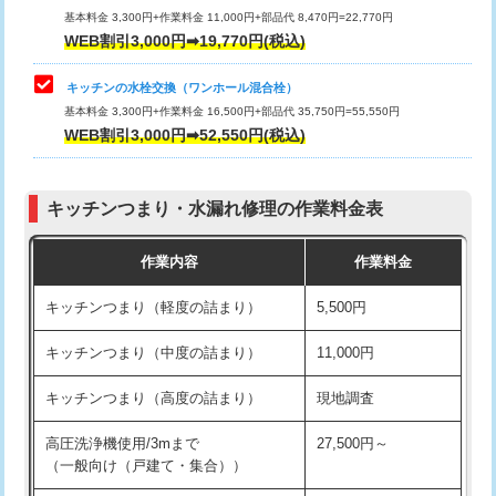
用/3ｍまで)
基本料金 3,300円+作業料金 11,000円+部品代 8,470円=22,770円
止水・漏水調査・防水処理・清掃・修
33,000円
WEB割引3,000円➡19,770円(税込)
理・調整・分解・加工など（重作業）
給水管工事※（塩ビ管（VP・HI）使
+8,800円
用（追加）/3ｍ超え)
キッチンの水栓交換（ワンホール混合栓）
お風呂タンク脱着
16,500円
基本料金 3,300円+作業料金 16,500円+部品代 35,750円=55,550円
給水管工事※（ライニング鋼管・銅
44,000円
WEB割引3,000円➡52,550円(税込)
その他部品の脱着
8,800円～
管・ポリ管・HT管使用/3ｍまで)
交換・取付（タンク）
22,000円+材料費
給水管工事※（ライニング鋼管・銅
+8,800円
管・ポリ管・HT管使用/3ｍ超え)
キッチンつまり・水漏れ修理の作業料金表
交換・取付(単水栓（壁付・デッキ
13,200円+材料費
式）)
排水管工事（土の掘削・埋め戻し作
11,000円~
作業内容
作業料金
業）
交換・取付(混合水栓（壁付・デッキ
16,500円+材料費
キッチンつまり（軽度の詰まり）
5,500円
式・ワンホール）)
排水管工事（排水管工事/3ｍまで）
55,000円
キッチンつまり（中度の詰まり）
11,000円
交換・取付(排水栓・排水トラップ
22,000円+材料費
排水管工事（追加 排水管工事/3ｍ超
+11,000円
（P/S/ポップアップ））
え）
キッチンつまり（高度の詰まり）
現地調査
交換・取付（その他部品）
11,000円+材料費
マス交換（土の掘削・埋め戻し作業）
11,000円~
高圧洗浄機使用/3mまで
27,500円～
（一般向け（戸建て・集合））
持込商品取付（単水栓）
13,200円
マス交換（深さ50㎝未満）
55,000円