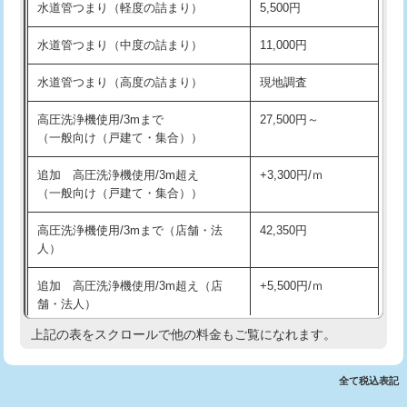
水道管つまり（軽度の詰まり）
5,500円
交換・取付(排水栓・排水トラップ
22,000円+材料費
洗面台設置
38,500円
（P/S/ポップアップ））
水道管つまり（中度の詰まり）
11,000円
化粧台設置
22,000円
交換・取付（その他部品）
11,000円+材料費
水道管つまり（高度の詰まり）
現地調査
追加人工
16,500円
持込商品取付（単水栓）
13,200円
高圧洗浄機使用/3mまで
27,500円～
廃棄・処分
現場見積
（一般向け（戸建て・集合））
持込商品取付（混合水栓）
16,500円
※給水管工事は20mmまでの価格です。
追加 高圧洗浄機使用/3m超え
+3,300円/ｍ
持込商品取付（浄水器・分岐水栓）
16,500円
（一般向け（戸建て・集合））
排水管工事（土の掘削・埋め戻し作
11,000円~
高圧洗浄機使用/3mまで（店舗・法
42,350円
業）
人）
排水管工事（排水管工事/3ｍまで）
55,000円
追加 高圧洗浄機使用/3m超え（店
+5,500円/ｍ
舗・法人）
排水管工事（追加 排水管工事/3ｍ超
+11,000円
え）
上記の表をスクロールで他の料金もご覧になれます。
高度高圧洗浄換
現地調査
マス交換（土の掘削・埋め戻し作業）
11,000円~
トーラー作業
16,500円
全て税込表記
マス交換（深さ50㎝未満）
55,000円