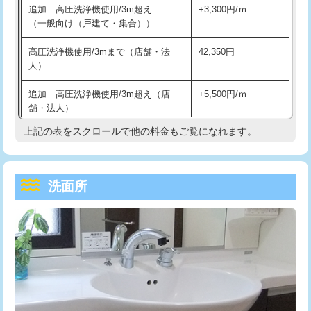
追加 高圧洗浄機使用/3m超え
+3,300円/ｍ
持込商品取付（混合水栓）
16,500円
マス交換（深さ50㎝以上）
66,000円
（一般向け（戸建て・集合））
持込商品取付（浄水器・分岐水栓）
16,500円
コンクリート斫り（厚さ10㎝まで）
27,500円
高圧洗浄機使用/3mまで（店舗・法
42,350円
人）
給水管工事※（ホール加工)
16,500円
コンクリート斫り（厚さ10㎝超え）
38,500円
追加 高圧洗浄機使用/3m超え（店
+5,500円/ｍ
給水管工事※（バンド止め)
3,300円
モルタル補修（厚さ10㎝まで）
27,500円
舗・法人）
給水管工事※（支持金具設置)
5,500円
モルタル補修（厚さ10㎝超え）
38,500円
上記の表をスクロールで他の料金もご覧になれます。
高度高圧洗浄換
現地調査
給水管工事※（保温材使用（バンド止
5,500円
洗面台設置
38,500円
トーラー作業
16,500円
め込み）)
洗面所
追加人工
16,500円
トーラー機使用/3mまで
33,000円
給水管工事※（土の掘削・埋め戻し作
11,000円
業)
廃棄・処分
現場見積
追加トーラー機使用/3m超え
+3,300円
給水管工事※（塩ビ管（VP・HI）使
33,000円
※給水管工事は20mmまでの価格です。
カメラ調査
33,000円
用/3ｍまで)
桝清掃
8,800円
給水管工事※（塩ビ管（VP・HI）使
+8,800円
用（追加）/3ｍ超え)
止水・漏水調査・防水処理・清掃・修
11,000円