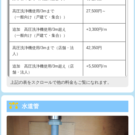
給水管工事※（バンド止め)
3,300円
高圧洗浄機使用/3mまで
27,500円～
（一般向け（戸建て・集合））
給水管工事※（支持金具設置)
5,500円
追加 高圧洗浄機使用/3m超え
+3,300円/ｍ
給水管工事※（保温材使用（バンド止
5,500円
（一般向け（戸建て・集合））
め込み）)
高圧洗浄機使用/3mまで（店舗・法
42,350円
給水管工事※（土の掘削・埋め戻し作
11,000円
人）
業)
追加 高圧洗浄機使用/3m超え（店
+5,500円/ｍ
給水管工事※（塩ビ管（VP・HI）使
33,000円
舗・法人）
用/3ｍまで)
上記の表をスクロールで他の料金もご覧になれます。
高度高圧洗浄換
現地調査
給水管工事※（塩ビ管（VP・HI）使
+8,800円
用（追加）/3ｍ超え)
トーラー作業
16,500円
給水管工事※（ライニング鋼管・銅
44,000円
水道管
トーラー機使用/3mまで
33,000円
管・ポリ管・HT管使用/3ｍまで)
追加トーラー機使用/3m超え
+3,300円
給水管工事※（ライニング鋼管・銅
+8,800円
管・ポリ管・HT管使用/3ｍ超え)
カメラ調査
33,000円