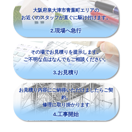
大阪府泉大津市青葉町エリアの
お近くのスタッフが直ぐに駆け付けます。
2.現場へ急行
その場でお見積りを提示します。
ご不明な点はなんでもご相談ください。
3.お見積り
お見積り内容にご納得いただけましたらご契
約。
修理に取り掛かります
4.工事開始