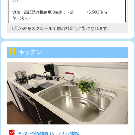
持込商品取付（混合水栓）
16,500円
追加 高圧洗浄機使用/3m超え（店
+5,500円/ｍ
持込商品取付（浄水器・分岐水栓）
16,500円
舗・法人）
持込商品取付（温水洗浄便座）
22,000円
上記の表をスクロールで他の料金もご覧になれます。
高度高圧洗浄換
現地調査
持込商品取付（普通便座⇔温水洗浄便
22,000円
トーラー作業
16,500円
座）
キッチン
トーラー機使用/3mまで
33,000円
給水管工事※（ホール加工)
16,500円
追加トーラー機使用/3m超え
+3,300円
給水管工事※（バンド止め)
3,300円
カメラ調査
33,000円
給水管工事※（支持金具設置)
5,500円
桝清掃
8,800円
給水管工事※（保温材使用（バンド止
5,500円
め込み）)
止水・漏水調査・防水処理・清掃・修
11,000円
理・調整・分解・加工など（軽作業）
給水管工事※（土の掘削・埋め戻し作
11,000円
業)
止水・漏水調査・防水処理・清掃・修
22,000円
理・調整・分解・加工など（中作業）
給水管工事※（塩ビ管（VP・HI）使
33,000円
キッチンの部品交換（カートリッジ交換）