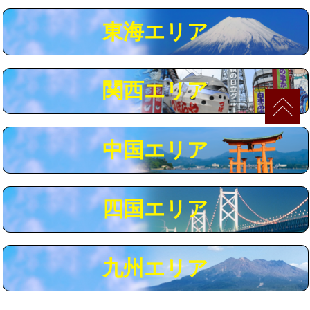
マス交換（深さ50㎝以上）
66,000円
東海エリア
コンクリート斫り（厚さ10㎝まで）
27,500円
コンクリート斫り（厚さ10㎝超え）
38,500円
関西エリア
モルタル補修（厚さ10㎝まで）
27,500円
モルタル補修（厚さ10㎝超え）
38,500円
中国エリア
追加人工
16,500円
廃棄・処分
現場見積
四国エリア
※給水管工事は20mmまでの価格です。
九州エリア