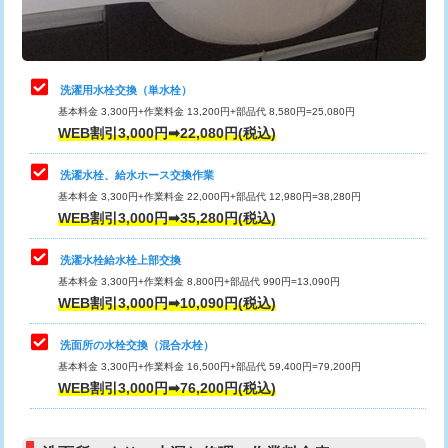
理・調整・分解・加工など（軽作業）
給水管工事※（ライニング鋼管・銅
44,000円
管・ポリ管・HT管使用/3ｍまで)
止水・漏水調査・防水処理・清掃・修
22,000円
理・調整・分解・加工など（中作業）
給水管工事※（ライニング鋼管・銅
+8,800円
洗濯用水栓交換（単水栓）
管・ポリ管・HT管使用/3ｍ超え)
基本料金 3,300円+作業料金 13,200円+部品代 8,580円=25,080円
止水・漏水調査・防水処理・清掃・修
33,000円
WEB割引3,000円➡22,080円(税込)
理・調整・分解・加工など（重作業）
排水管工事（土の掘削・埋め戻し作
11,000円~
業）
洗濯水栓、給水ホース交換作業
キッチンタンク脱着
16,500円
基本料金 3,300円+作業料金 22,000円+部品代 12,980円=38,280円
排水管工事（排水管工事/3ｍまで）
55,000円
WEB割引3,000円➡35,280円(税込)
その他部品の脱着
8,800円～
排水管工事（追加 排水管工事/3ｍ超
+11,000円
交換・取付（タンク）
22,000円+材料費
洗濯水栓給水栓上部交換
え）
基本料金 3,300円+作業料金 8,800円+部品代 990円=13,090円
交換・取付(単水栓（壁付・デッキ
13,200円+材料費
WEB割引3,000円➡10,090円(税込)
マス交換（土の掘削・埋め戻し作業）
11,000円~
式）)
洗面所の水栓交換（混合水栓）
マス交換（深さ50㎝未満）
55,000円
交換・取付(混合水栓（壁付・デッキ
16,500円+材料費
基本料金 3,300円+作業料金 16,500円+部品代 59,400円=79,200円
式・ワンホール）)
WEB割引3,000円➡76,200円(税込)
マス交換（深さ50㎝以上）
66,000円
交換・取付(排水栓・排水トラップ
22,000円+材料費
コンクリート斫り（厚さ10㎝まで）
27,500円
（P/S/ポップアップ））