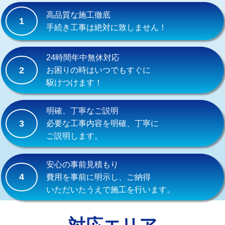
式）)
高品質な施工徹底
1
交換・取付(混合水栓（壁付・デッキ
16,500円+材料費
手続き工事は絶対に致しません！
式・ワンホール）)
交換・取付(排水栓・排水トラップ
22,000円+材料費
24時間年中無休対応
（P/S/ポップアップ））
2
お困りの時はいつでもすぐに
駆けつけます！
交換・取付（その他部品）
11,000円+材料費
持込商品取付（単水栓）
13,200円
明確、丁寧なご説明
3
必要な工事内容を明確、丁寧に
持込商品取付（混合水栓）
16,500円
ご説明します。
持込商品取付（浄水器・分岐水栓）
16,500円
安心の事前見積もり
給水管工事※（ホール加工)
16,500円
4
費用を事前に明示し、ご納得
いただいたうえで施工を行います。
給水管工事※（バンド止め)
3,300円
給水管工事※（支持金具設置)
5,500円