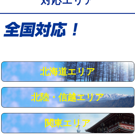
対応エリア
給水管工事※（保温材使用（バンド止
5,500円
め込み）)
給水管工事※（土の掘削・埋め戻し作
11,000円
業)
給水管工事※（塩ビ管（VP・HI）使
33,000円
用/3ｍまで)
給水管工事※（塩ビ管（VP・HI）使
+8,800円
用（追加）/3ｍ超え)
北海道エリア
給水管工事※（ライニング鋼管・銅
44,000円
管・ポリ管・HT管使用/3ｍまで)
北陸・信越エリア
給水管工事※（ライニング鋼管・銅
+8,800円
管・ポリ管・HT管使用/3ｍ超え)
マス交換（土の掘削・埋め戻し作業）
11,000円~
関東エリア
マス交換（深さ50㎝未満）
55,000円