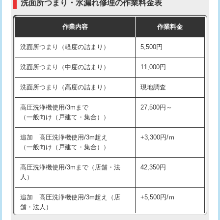
洗面所つまり・水漏れ修理の作業料金表
コンクリート斫り（厚さ10㎝超え）
38,500円
交換・取付（その他部品）
11,000円+材料費
作業内容
作業料金
モルタル補修（厚さ10㎝まで）
27,500円
持込商品取付（単水栓）
13,200円
洗面所つまり（軽度の詰まり）
5,500円
モルタル補修（厚さ10㎝超え）
38,500円
持込商品取付（混合水栓）
16,500円
洗面所つまり（中度の詰まり）
11,000円
洗面台設置
38,500円
持込商品取付（浄水器・分岐水栓）
16,500円
洗面所つまり（高度の詰まり）
現地調査
バスタブ設置
現場見積
給水管工事※（ホール加工)
16,500円
高圧洗浄機使用/3mまで
27,500円～
追加人工
16,500円
（一般向け（戸建て・集合））
給水管工事※（バンド止め)
3,300円
廃棄・処分
現場見積
追加 高圧洗浄機使用/3m超え
+3,300円/ｍ
給水管工事※（支持金具設置)
5,500円
（一般向け（戸建て・集合））
※給水管工事は20mmまでの価格です。
給水管工事※（保温材使用（バンド止
5,500円
高圧洗浄機使用/3mまで（店舗・法
42,350円
め込み）)
人）
給水管工事※（土の掘削・埋め戻し作
11,000円
追加 高圧洗浄機使用/3m超え（店
+5,500円/ｍ
業)
舗・法人）
給水管工事※（塩ビ管（VP・HI）使
33,000円