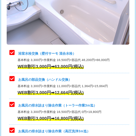
桝清掃
8,800円
止水・漏水調査・防水処理・清掃・修
11,000円
理・調整・分解・加工など（軽作業）
止水・漏水調査・防水処理・清掃・修
22,000円
理・調整・分解・加工など（中作業）
浴室水栓交換（壁付サーモ 混合水栓）
基本料金 3,300円+作業料金 16,500円+部品代 46,200円=66,000円
止水・漏水調査・防水処理・清掃・修
33,000円
WEB割引3,000円➡63,000円(税込)
理・調整・分解・加工など（重作業）
お風呂の部品交換（ハンドル交換）
トイレタンク脱着
16,500円
基本料金 3,300円+作業料金 11,000円+部品代 1,364円=15,664円
WEB割引3,000円➡12,664円(税込)
トイレ便器脱着
16,500円
タンクレストイレ脱着
33,000円
お風呂の排水詰まり除去作業（トーラー作業3ｍ迄）
基本料金 3,300円+作業料金 16,500円+部品代 0円=19,800円
小便器トイレ脱着
現地見積
WEB割引3,000円➡16,800円(税込)
その他部品の脱着
8,800円～
お風呂の排水詰まり除去作業（高圧洗浄3ｍ迄）