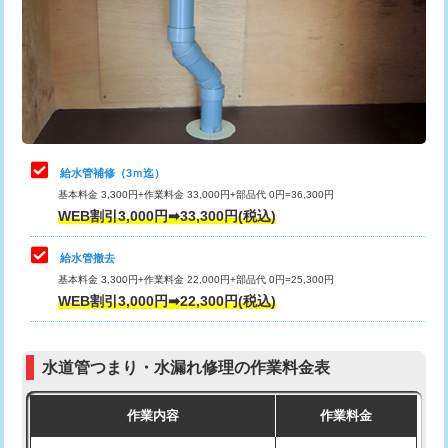
排水管工事（土の掘削・埋め戻し作
11,000円~
桝清掃
8,800円
業）
止水・漏水調査・防水処理・清掃・修
11,000円
排水管工事（排水管工事/3ｍまで）
55,000円
理・調整・分解・加工など（軽作業）
排水管工事（追加 排水管工事/3ｍ超
+11,000円
止水・漏水調査・防水処理・清掃・修
22,000円
え）
理・調整・分解・加工など（中作業）
給水管補修（3ｍ迄）
マス交換（土の掘削・埋め戻し作業）
11,000円~
基本料金 3,300円+作業料金 33,000円+部品代 0円=36,300円
止水・漏水調査・防水処理・清掃・修
33,000円
WEB割引3,000円➡33,300円(税込)
理・調整・分解・加工など（重作業）
マス交換（深さ50㎝未満）
55,000円
給水管撤去
その他部品の脱着
8,800円～
マス交換（深さ50㎝以上）
66,000円
基本料金 3,300円+作業料金 22,000円+部品代 0円=25,300円
WEB割引3,000円➡22,300円(税込)
交換・取付（タンク）
22,000円+材料費
コンクリート斫り（厚さ10㎝まで）
27,500円
交換・取付(単水栓（壁付・デッキ
13,200円+材料費
コンクリート斫り（厚さ10㎝超え）
38,500円
式）)
水道管つまり・水漏れ修理の作業料金表
モルタル補修（厚さ10㎝まで）
27,500円
交換・取付(混合水栓（壁付・デッキ
16,500円+材料費
作業内容
作業料金
式・ワンホール）)
モルタル補修（厚さ10㎝超え）
38,500円