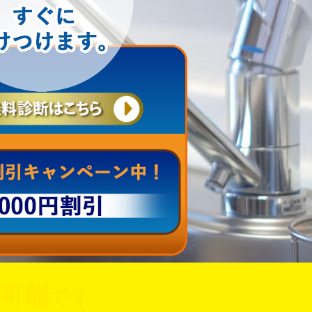
可能
です