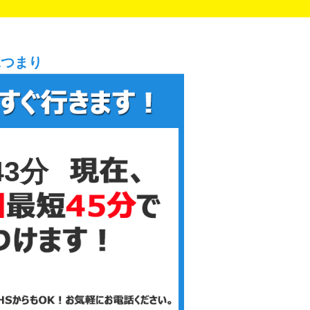
水つまり
43分