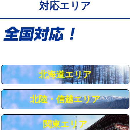
対応エリア
給水管工事※（保温材使用（バンド止
5,500円
め込み）)
給水管工事※（土の掘削・埋め戻し作
11,000円
業)
給水管工事※（塩ビ管（VP・HI）使
33,000円
用/3ｍまで)
給水管工事※（塩ビ管（VP・HI）使
+8,800円
用（追加）/3ｍ超え)
北海道エリア
給水管工事※（ライニング鋼管・銅
44,000円
管・ポリ管・HT管使用/3ｍまで)
北陸・信越エリア
給水管工事※（ライニング鋼管・銅
+8,800円
管・ポリ管・HT管使用/3ｍ超え)
マス交換（土の掘削・埋め戻し作業）
11,000円~
関東エリア
マス交換（深さ50㎝未満）
55,000円