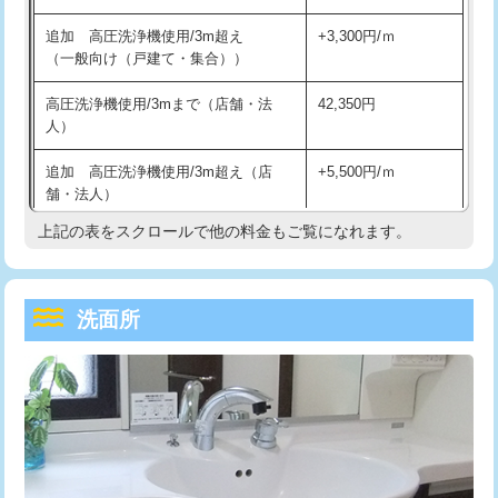
持込商品取付（単水栓）
13,200円
マス交換（深さ50㎝未満）
55,000円
追加 高圧洗浄機使用/3m超え
+3,300円/ｍ
持込商品取付（混合水栓）
16,500円
マス交換（深さ50㎝以上）
66,000円
（一般向け（戸建て・集合））
持込商品取付（浄水器・分岐水栓）
16,500円
コンクリート斫り（厚さ10㎝まで）
27,500円
高圧洗浄機使用/3mまで（店舗・法
42,350円
人）
給水管工事※（ホール加工)
16,500円
コンクリート斫り（厚さ10㎝超え）
38,500円
追加 高圧洗浄機使用/3m超え（店
+5,500円/ｍ
給水管工事※（バンド止め)
3,300円
モルタル補修（厚さ10㎝まで）
27,500円
舗・法人）
給水管工事※（支持金具設置)
5,500円
モルタル補修（厚さ10㎝超え）
38,500円
上記の表をスクロールで他の料金もご覧になれます。
高度高圧洗浄換
現地調査
給水管工事※（保温材使用（バンド止
5,500円
洗面台設置
38,500円
トーラー作業
16,500円
め込み）)
洗面所
追加人工
16,500円
トーラー機使用/3mまで
33,000円
給水管工事※（土の掘削・埋め戻し作
11,000円
業)
廃棄・処分
現場見積
追加トーラー機使用/3m超え
+3,300円
給水管工事※（塩ビ管（VP・HI）使
33,000円
※給水管工事は20mmまでの価格です。
カメラ調査
33,000円
用/3ｍまで)
桝清掃
8,800円
給水管工事※（塩ビ管（VP・HI）使
+8,800円