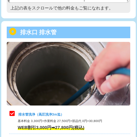
給水管工事※（塩ビ管（VP・HI）使
33,000円
上記の表をスクロールで他の料金もご覧になれます。
高度高圧洗浄換
現地調査
用/3ｍまで)
トーラー作業
16,500円
給水管工事※（塩ビ管（VP・HI）使
+8,800円
用（追加）/3ｍ超え)
排水口 排水管
トーラー機使用/3mまで
33,000円
給水管工事※（ライニング鋼管・銅
44,000円
追加トーラー機使用/3m超え
+3,300円
管・ポリ管・HT管使用/3ｍまで)
カメラ調査
33,000円
給水管工事※（ライニング鋼管・銅
+8,800円
管・ポリ管・HT管使用/3ｍ超え)
桝清掃
8,800円
排水管工事（土の掘削・埋め戻し作
11,000円~
止水・漏水調査・防水処理・清掃・修
11,000円
業）
理・調整・分解・加工など（軽作業）
排水管工事（排水管工事/3ｍまで）
55,000円
止水・漏水調査・防水処理・清掃・修
22,000円
理・調整・分解・加工など（中作業）
排水管工事（追加 排水管工事/3ｍ超
+11,000円
排水管洗浄（高圧洗浄3ｍ迄）
え）
基本料金 3,300円+作業料金 27,500円+部品代 0円=30,800円
止水・漏水調査・防水処理・清掃・修
33,000円
WEB割引3,000円➡27,800円(税込)
理・調整・分解・加工など（重作業）
マス交換（土の掘削・埋め戻し作業）
11,000円~