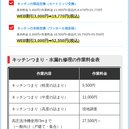
給水管工事※（塩ビ管（VP・HI）使
33,000円
キッチンの部品交換（カートリッジ交換）
用/3ｍまで)
基本料金 3,300円+作業料金 11,000円+部品代 8,470円=22,770円
止水・漏水調査・防水処理・清掃・修
33,000円
WEB割引3,000円➡19,770円(税込)
理・調整・分解・加工など（重作業）
給水管工事※（塩ビ管（VP・HI）使
+8,800円
用（追加）/3ｍ超え)
キッチンの水栓交換（ワンホール混合栓）
お風呂タンク脱着
16,500円
基本料金 3,300円+作業料金 16,500円+部品代 35,750円=55,550円
給水管工事※（ライニング鋼管・銅
44,000円
WEB割引3,000円➡52,550円(税込)
その他部品の脱着
8,800円～
管・ポリ管・HT管使用/3ｍまで)
交換・取付（タンク）
22,000円+材料費
給水管工事※（ライニング鋼管・銅
+8,800円
管・ポリ管・HT管使用/3ｍ超え)
キッチンつまり・水漏れ修理の作業料金表
交換・取付(単水栓（壁付・デッキ
13,200円+材料費
式）)
排水管工事（土の掘削・埋め戻し作
11,000円~
作業内容
作業料金
業）
交換・取付(混合水栓（壁付・デッキ
16,500円+材料費
キッチンつまり（軽度の詰まり）
5,500円
式・ワンホール）)
排水管工事（排水管工事/3ｍまで）
55,000円
キッチンつまり（中度の詰まり）
11,000円
交換・取付(排水栓・排水トラップ
22,000円+材料費
排水管工事（追加 排水管工事/3ｍ超
+11,000円
（P/S/ポップアップ））
え）
キッチンつまり（高度の詰まり）
現地調査
交換・取付（その他部品）
11,000円+材料費
マス交換（土の掘削・埋め戻し作業）
11,000円~
高圧洗浄機使用/3mまで
27,500円～
（一般向け（戸建て・集合））