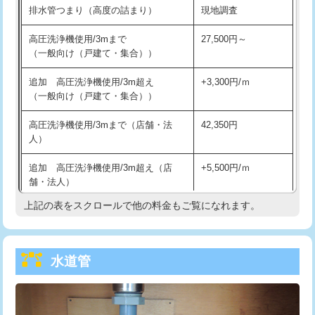
排水管つまり（高度の詰まり）
現地調査
給水管工事※（バンド止め)
3,300円
高圧洗浄機使用/3mまで
27,500円～
（一般向け（戸建て・集合））
給水管工事※（支持金具設置)
5,500円
追加 高圧洗浄機使用/3m超え
+3,300円/ｍ
給水管工事※（保温材使用（バンド止
5,500円
（一般向け（戸建て・集合））
め込み）)
高圧洗浄機使用/3mまで（店舗・法
42,350円
給水管工事※（土の掘削・埋め戻し作
11,000円
人）
業)
追加 高圧洗浄機使用/3m超え（店
+5,500円/ｍ
給水管工事※（塩ビ管（VP・HI）使
33,000円
舗・法人）
用/3ｍまで)
上記の表をスクロールで他の料金もご覧になれます。
高度高圧洗浄換
現地調査
給水管工事※（塩ビ管（VP・HI）使
+8,800円
用（追加）/3ｍ超え)
トーラー作業
16,500円
給水管工事※（ライニング鋼管・銅
44,000円
水道管
トーラー機使用/3mまで
33,000円
管・ポリ管・HT管使用/3ｍまで)
追加トーラー機使用/3m超え
+3,300円
給水管工事※（ライニング鋼管・銅
+8,800円
管・ポリ管・HT管使用/3ｍ超え)