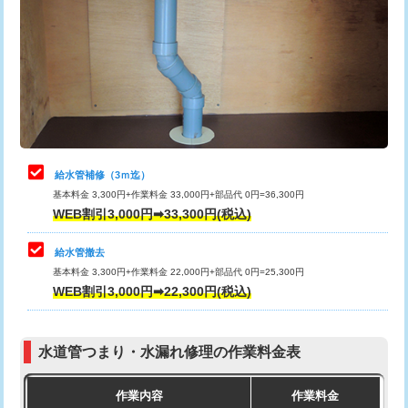
カメラ調査
33,000円
排水管工事（土の掘削・埋め戻し作
11,000円~
桝清掃
8,800円
業）
止水・漏水調査・防水処理・清掃・修
11,000円
排水管工事（排水管工事/3ｍまで）
55,000円
理・調整・分解・加工など（軽作業）
排水管工事（追加 排水管工事/3ｍ超
+11,000円
止水・漏水調査・防水処理・清掃・修
22,000円
え）
理・調整・分解・加工など（中作業）
給水管補修（3ｍ迄）
マス交換（土の掘削・埋め戻し作業）
11,000円~
基本料金 3,300円+作業料金 33,000円+部品代 0円=36,300円
止水・漏水調査・防水処理・清掃・修
33,000円
WEB割引3,000円➡33,300円(税込)
理・調整・分解・加工など（重作業）
マス交換（深さ50㎝未満）
55,000円
給水管撤去
その他部品の脱着
8,800円～
マス交換（深さ50㎝以上）
66,000円
基本料金 3,300円+作業料金 22,000円+部品代 0円=25,300円
WEB割引3,000円➡22,300円(税込)
交換・取付（タンク）
22,000円+材料費
コンクリート斫り（厚さ10㎝まで）
27,500円
交換・取付(単水栓（壁付・デッキ
13,200円+材料費
コンクリート斫り（厚さ10㎝超え）
38,500円
式）)
水道管つまり・水漏れ修理の作業料金表
モルタル補修（厚さ10㎝まで）
27,500円
交換・取付(混合水栓（壁付・デッキ
16,500円+材料費
作業内容
作業料金
式・ワンホール）)
モルタル補修（厚さ10㎝超え）
38,500円