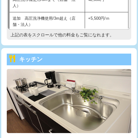
人）
持込商品取付（混合水栓）
16,500円
追加 高圧洗浄機使用/3m超え（店
+5,500円/ｍ
持込商品取付（浄水器・分岐水栓）
16,500円
舗・法人）
持込商品取付（温水洗浄便座）
22,000円
上記の表をスクロールで他の料金もご覧になれます。
高度高圧洗浄換
現地調査
持込商品取付（普通便座⇔温水洗浄便
22,000円
トーラー作業
16,500円
座）
キッチン
トーラー機使用/3mまで
33,000円
給水管工事※（ホール加工)
16,500円
追加トーラー機使用/3m超え
+3,300円
給水管工事※（バンド止め)
3,300円
カメラ調査
33,000円
給水管工事※（支持金具設置)
5,500円
桝清掃
8,800円
給水管工事※（保温材使用（バンド止
5,500円
め込み）)
止水・漏水調査・防水処理・清掃・修
11,000円
理・調整・分解・加工など（軽作業）
給水管工事※（土の掘削・埋め戻し作
11,000円
業)
止水・漏水調査・防水処理・清掃・修
22,000円
理・調整・分解・加工など（中作業）