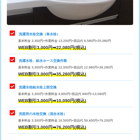
用（追加）/3ｍ超え)
止水・漏水調査・防水処理・清掃・修
11,000円
理・調整・分解・加工など（軽作業）
給水管工事※（ライニング鋼管・銅
44,000円
管・ポリ管・HT管使用/3ｍまで)
止水・漏水調査・防水処理・清掃・修
22,000円
理・調整・分解・加工など（中作業）
給水管工事※（ライニング鋼管・銅
+8,800円
洗濯用水栓交換（単水栓）
管・ポリ管・HT管使用/3ｍ超え)
基本料金 3,300円+作業料金 13,200円+部品代 8,580円=25,080円
止水・漏水調査・防水処理・清掃・修
33,000円
WEB割引3,000円➡22,080円(税込)
理・調整・分解・加工など（重作業）
排水管工事（土の掘削・埋め戻し作
11,000円~
業）
洗濯水栓、給水ホース交換作業
キッチンタンク脱着
16,500円
基本料金 3,300円+作業料金 22,000円+部品代 12,980円=38,280円
排水管工事（排水管工事/3ｍまで）
55,000円
WEB割引3,000円➡35,280円(税込)
その他部品の脱着
8,800円～
排水管工事（追加 排水管工事/3ｍ超
+11,000円
交換・取付（タンク）
22,000円+材料費
洗濯水栓給水栓上部交換
え）
基本料金 3,300円+作業料金 8,800円+部品代 990円=13,090円
交換・取付(単水栓（壁付・デッキ
13,200円+材料費
WEB割引3,000円➡10,090円(税込)
マス交換（土の掘削・埋め戻し作業）
11,000円~
式）)
洗面所の水栓交換（混合水栓）
マス交換（深さ50㎝未満）
55,000円
交換・取付(混合水栓（壁付・デッキ
16,500円+材料費
基本料金 3,300円+作業料金 16,500円+部品代 59,400円=79,200円
式・ワンホール）)
WEB割引3,000円➡76,200円(税込)
マス交換（深さ50㎝以上）
66,000円
交換・取付(排水栓・排水トラップ
22,000円+材料費