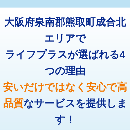
マス交換（深さ50㎝未満）
55,000円
トーラー機使用/3mまで
33,000円
マス交換（深さ50㎝以上）
66,000円
大阪府泉南郡熊取町成合北
追加トーラー機使用/3m超え
+3,300円
コンクリート斫り（厚さ10㎝まで）
27,500円
カメラ調査
33,000円
エリアで
コンクリート斫り（厚さ10㎝超え）
38,500円
桝清掃
8,800円
ライフプラスが選ばれる4
モルタル補修（厚さ10㎝まで）
27,500円
止水・漏水調査・防水処理・清掃・修
11,000円
理・調整・分解・加工など（軽作業）
モルタル補修（厚さ10㎝超え）
38,500円
つの理由
止水・漏水調査・防水処理・清掃・修
22,000円
追加人工
16,500円
理・調整・分解・加工など（中作業）
安いだけではなく安心で高
廃棄・処分
現場見積
止水・漏水調査・防水処理・清掃・修
33,000円
理・調整・分解・加工など（重作業）
品質
なサービスを提供しま
その他部品の脱着
8,800円～
す！
交換・取付（タンク）
22,000円+材料費