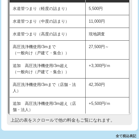
水道管つまり（軽度の詰まり）
5,500円
交換・取付(排水栓・排水トラップ
22,000円+材料費
洗面台設置
38,500円
（P/S/ポップアップ））
水道管つまり（中度の詰まり）
11,000円
化粧台設置
22,000円
交換・取付（その他部品）
11,000円+材料費
水道管つまり（高度の詰まり）
現地調査
追加人工
16,500円
持込商品取付（単水栓）
13,200円
高圧洗浄機使用/3mまで
27,500円～
廃棄・処分
現場見積
（一般向け（戸建て・集合））
持込商品取付（混合水栓）
16,500円
※給水管工事は20mmまでの価格です。
追加 高圧洗浄機使用/3m超え
+3,300円/ｍ
持込商品取付（浄水器・分岐水栓）
16,500円
（一般向け（戸建て・集合））
排水管工事（土の掘削・埋め戻し作
11,000円~
高圧洗浄機使用/3mまで（店舗・法
42,350円
業）
人）
排水管工事（排水管工事/3ｍまで）
55,000円
追加 高圧洗浄機使用/3m超え（店
+5,500円/ｍ
舗・法人）
排水管工事（追加 排水管工事/3ｍ超
+11,000円
え）
上記の表をスクロールで他の料金もご覧になれます。
高度高圧洗浄換
現地調査
マス交換（土の掘削・埋め戻し作業）
11,000円~
トーラー作業
16,500円
全て税込表記