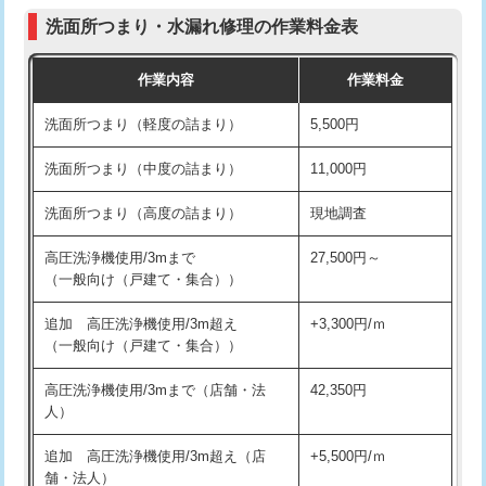
コンクリート斫り（厚さ10㎝まで）
27,500円
（P/S/ポップアップ））
洗面所つまり・水漏れ修理の作業料金表
コンクリート斫り（厚さ10㎝超え）
38,500円
交換・取付（その他部品）
11,000円+材料費
作業内容
作業料金
モルタル補修（厚さ10㎝まで）
27,500円
持込商品取付（単水栓）
13,200円
洗面所つまり（軽度の詰まり）
5,500円
モルタル補修（厚さ10㎝超え）
38,500円
持込商品取付（混合水栓）
16,500円
洗面所つまり（中度の詰まり）
11,000円
洗面台設置
38,500円
持込商品取付（浄水器・分岐水栓）
16,500円
洗面所つまり（高度の詰まり）
現地調査
バスタブ設置
現場見積
給水管工事※（ホール加工)
16,500円
高圧洗浄機使用/3mまで
27,500円～
追加人工
16,500円
（一般向け（戸建て・集合））
給水管工事※（バンド止め)
3,300円
廃棄・処分
現場見積
追加 高圧洗浄機使用/3m超え
+3,300円/ｍ
給水管工事※（支持金具設置)
5,500円
（一般向け（戸建て・集合））
※給水管工事は20mmまでの価格です。
給水管工事※（保温材使用（バンド止
5,500円
高圧洗浄機使用/3mまで（店舗・法
42,350円
め込み）)
人）
給水管工事※（土の掘削・埋め戻し作
11,000円
追加 高圧洗浄機使用/3m超え（店
+5,500円/ｍ
業)
舗・法人）