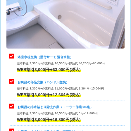
カメラ調査
33,000円
桝清掃
8,800円
止水・漏水調査・防水処理・清掃・修
11,000円
理・調整・分解・加工など（軽作業）
止水・漏水調査・防水処理・清掃・修
22,000円
理・調整・分解・加工など（中作業）
浴室水栓交換（壁付サーモ 混合水栓）
基本料金 3,300円+作業料金 16,500円+部品代 46,200円=66,000円
止水・漏水調査・防水処理・清掃・修
33,000円
WEB割引3,000円➡63,000円(税込)
理・調整・分解・加工など（重作業）
お風呂の部品交換（ハンドル交換）
トイレタンク脱着
16,500円
基本料金 3,300円+作業料金 11,000円+部品代 1,364円=15,664円
WEB割引3,000円➡12,664円(税込)
トイレ便器脱着
16,500円
タンクレストイレ脱着
33,000円
お風呂の排水詰まり除去作業（トーラー作業3ｍ迄）
基本料金 3,300円+作業料金 16,500円+部品代 0円=19,800円
小便器トイレ脱着
現地見積
WEB割引3,000円➡16,800円(税込)
その他部品の脱着
8,800円～