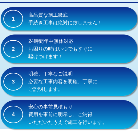
交換・取付(単水栓（壁付・デッキ
13,200円+材料費
式）)
高品質な施工徹底
1
交換・取付(混合水栓（壁付・デッキ
16,500円+材料費
手続き工事は絶対に致しません！
式・ワンホール）)
交換・取付(排水栓・排水トラップ
22,000円+材料費
24時間年中無休対応
（P/S/ポップアップ））
2
お困りの時はいつでもすぐに
駆けつけます！
交換・取付（その他部品）
11,000円+材料費
持込商品取付（単水栓）
13,200円
明確、丁寧なご説明
3
必要な工事内容を明確、丁寧に
持込商品取付（混合水栓）
16,500円
ご説明します。
持込商品取付（浄水器・分岐水栓）
16,500円
安心の事前見積もり
給水管工事※（ホール加工)
16,500円
4
費用を事前に明示し、ご納得
いただいたうえで施工を行います。
給水管工事※（バンド止め)
3,300円
給水管工事※（支持金具設置)
5,500円