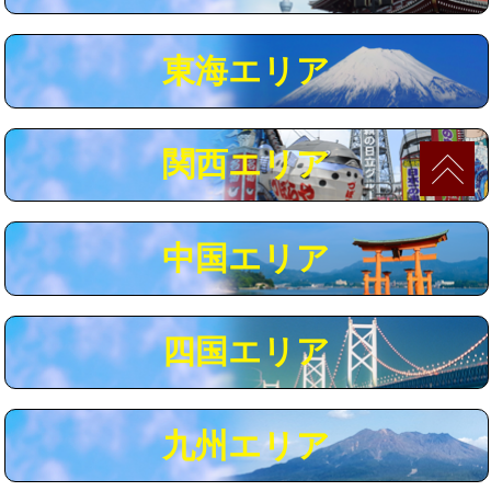
マス交換（深さ50㎝以上）
66,000円
東海エリア
コンクリート斫り（厚さ10㎝まで）
27,500円
コンクリート斫り（厚さ10㎝超え）
38,500円
関西エリア
モルタル補修（厚さ10㎝まで）
27,500円
モルタル補修（厚さ10㎝超え）
38,500円
中国エリア
追加人工
16,500円
廃棄・処分
現場見積
四国エリア
※給水管工事は20mmまでの価格です。
九州エリア