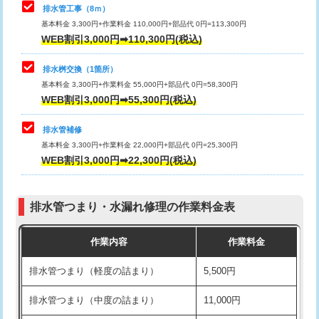
排水管工事（8ｍ）
その他部品の脱着
8,800円～
マス交換（深さ50㎝未満）
55,000円
基本料金 3,300円+作業料金 110,000円+部品代 0円=113,300円
WEB割引3,000円➡110,300円(税込)
交換・取付（タンク）
22,000円+材料費
マス交換（深さ50㎝以上）
66,000円
交換・取付(単水栓（壁付・デッキ
13,200円+材料費
コンクリート斫り（厚さ10㎝まで）
27,500円
排水桝交換（1箇所）
式）)
基本料金 3,300円+作業料金 55,000円+部品代 0円=58,300円
コンクリート斫り（厚さ10㎝超え）
38,500円
WEB割引3,000円➡55,300円(税込)
交換・取付(混合水栓（壁付・デッキ
16,500円+材料費
式・ワンホール）)
モルタル補修（厚さ10㎝まで）
27,500円
排水管補修
基本料金 3,300円+作業料金 22,000円+部品代 0円=25,300円
交換・取付(排水栓・排水トラップ
22,000円+材料費
モルタル補修（厚さ10㎝超え）
38,500円
WEB割引3,000円➡22,300円(税込)
（P/S/ポップアップ））
台所シンク・作業台設置
現場見積
交換・取付（その他部品）
11,000円+材料費
排水管つまり・水漏れ修理の作業料金表
追加人工
16,500円
持込商品取付（単水栓）
13,200円
作業内容
作業料金
廃棄・処分
現場見積
持込商品取付（混合水栓）
16,500円
排水管つまり（軽度の詰まり）
5,500円
※給水管工事は20mmまでの価格です。
持込商品取付（浄水器・分岐水栓）
16,500円
排水管つまり（中度の詰まり）
11,000円
給水管工事※（ホール加工)
16,500円