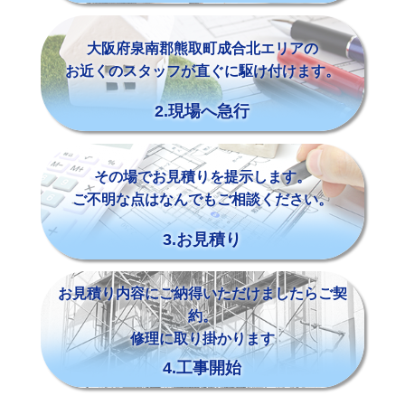
大阪府泉南郡熊取町成合北エリアの
お近くのスタッフが直ぐに駆け付けます。
2.現場へ急行
その場でお見積りを提示します。
ご不明な点はなんでもご相談ください。
3.お見積り
お見積り内容にご納得いただけましたらご契
約。
修理に取り掛かります
4.工事開始