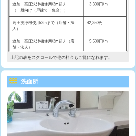
追加 高圧洗浄機使用/3m超え
+3,300円/ｍ
持込商品取付（混合水栓）
16,500円
マス交換（深さ50㎝以上）
66,000円
（一般向け（戸建て・集合））
持込商品取付（浄水器・分岐水栓）
16,500円
コンクリート斫り（厚さ10㎝まで）
27,500円
高圧洗浄機使用/3mまで（店舗・法
42,350円
人）
給水管工事※（ホール加工)
16,500円
コンクリート斫り（厚さ10㎝超え）
38,500円
追加 高圧洗浄機使用/3m超え（店
+5,500円/ｍ
給水管工事※（バンド止め)
3,300円
モルタル補修（厚さ10㎝まで）
27,500円
舗・法人）
給水管工事※（支持金具設置)
5,500円
モルタル補修（厚さ10㎝超え）
38,500円
上記の表をスクロールで他の料金もご覧になれます。
高度高圧洗浄換
現地調査
給水管工事※（保温材使用（バンド止
5,500円
洗面台設置
38,500円
トーラー作業
16,500円
め込み）)
洗面所
追加人工
16,500円
トーラー機使用/3mまで
33,000円
給水管工事※（土の掘削・埋め戻し作
11,000円
業)
廃棄・処分
現場見積
追加トーラー機使用/3m超え
+3,300円
給水管工事※（塩ビ管（VP・HI）使
33,000円
※給水管工事は20mmまでの価格です。
カメラ調査
33,000円
用/3ｍまで)
桝清掃
8,800円
給水管工事※（塩ビ管（VP・HI）使
+8,800円
用（追加）/3ｍ超え)
止水・漏水調査・防水処理・清掃・修
11,000円