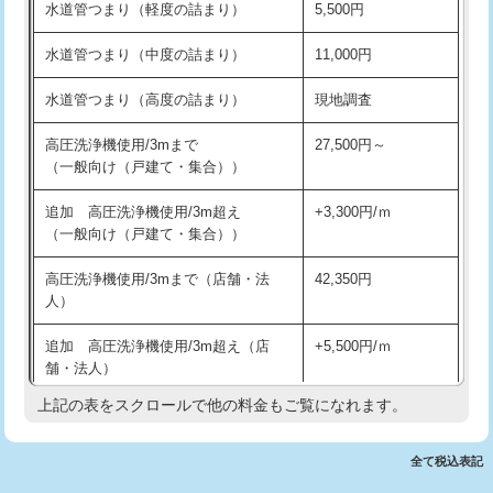
水道管つまり（軽度の詰まり）
5,500円
交換・取付(排水栓・排水トラップ
22,000円+材料費
洗面台設置
38,500円
（P/S/ポップアップ））
水道管つまり（中度の詰まり）
11,000円
化粧台設置
22,000円
交換・取付（その他部品）
11,000円+材料費
水道管つまり（高度の詰まり）
現地調査
追加人工
16,500円
持込商品取付（単水栓）
13,200円
高圧洗浄機使用/3mまで
27,500円～
廃棄・処分
現場見積
（一般向け（戸建て・集合））
持込商品取付（混合水栓）
16,500円
※給水管工事は20mmまでの価格です。
追加 高圧洗浄機使用/3m超え
+3,300円/ｍ
持込商品取付（浄水器・分岐水栓）
16,500円
（一般向け（戸建て・集合））
排水管工事（土の掘削・埋め戻し作
11,000円~
高圧洗浄機使用/3mまで（店舗・法
42,350円
業）
人）
排水管工事（排水管工事/3ｍまで）
55,000円
追加 高圧洗浄機使用/3m超え（店
+5,500円/ｍ
舗・法人）
排水管工事（追加 排水管工事/3ｍ超
+11,000円
え）
上記の表をスクロールで他の料金もご覧になれます。
高度高圧洗浄換
現地調査
マス交換（土の掘削・埋め戻し作業）
11,000円~
トーラー作業
16,500円
全て税込表記
マス交換（深さ50㎝未満）
55,000円