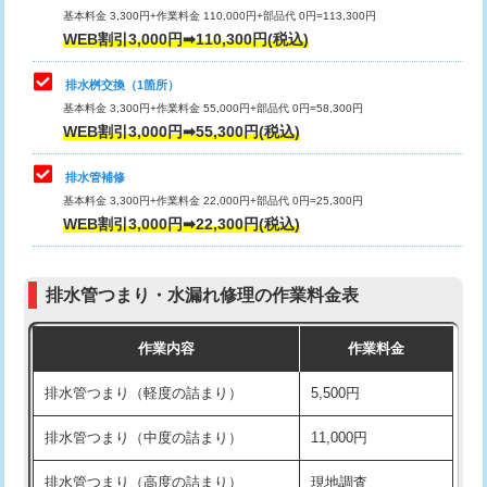
基本料金 3,300円+作業料金 110,000円+部品代 0円=113,300円
WEB割引3,000円➡110,300円(税込)
交換・取付（タンク）
22,000円+材料費
マス交換（深さ50㎝以上）
66,000円
交換・取付(単水栓（壁付・デッキ
13,200円+材料費
コンクリート斫り（厚さ10㎝まで）
27,500円
排水桝交換（1箇所）
式）)
基本料金 3,300円+作業料金 55,000円+部品代 0円=58,300円
コンクリート斫り（厚さ10㎝超え）
38,500円
WEB割引3,000円➡55,300円(税込)
交換・取付(混合水栓（壁付・デッキ
16,500円+材料費
式・ワンホール）)
モルタル補修（厚さ10㎝まで）
27,500円
排水管補修
基本料金 3,300円+作業料金 22,000円+部品代 0円=25,300円
交換・取付(排水栓・排水トラップ
22,000円+材料費
モルタル補修（厚さ10㎝超え）
38,500円
WEB割引3,000円➡22,300円(税込)
（P/S/ポップアップ））
台所シンク・作業台設置
現場見積
交換・取付（その他部品）
11,000円+材料費
排水管つまり・水漏れ修理の作業料金表
追加人工
16,500円
持込商品取付（単水栓）
13,200円
作業内容
作業料金
廃棄・処分
現場見積
持込商品取付（混合水栓）
16,500円
排水管つまり（軽度の詰まり）
5,500円
※給水管工事は20mmまでの価格です。
持込商品取付（浄水器・分岐水栓）
16,500円
排水管つまり（中度の詰まり）
11,000円
給水管工事※（ホール加工)
16,500円
排水管つまり（高度の詰まり）
現地調査