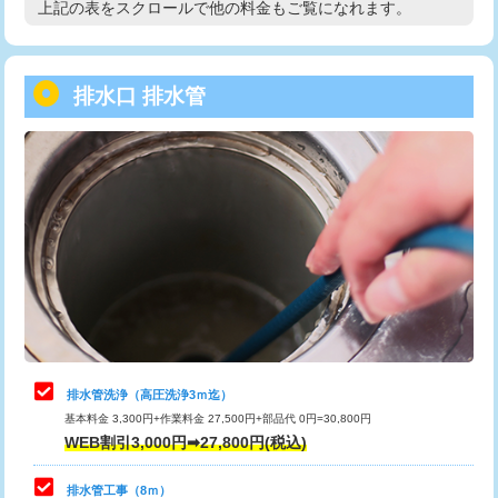
上記の表をスクロールで他の料金もご覧になれます。
高度高圧洗浄換
現地調査
用/3ｍまで)
トーラー作業
16,500円
給水管工事※（塩ビ管（VP・HI）使
+8,800円
用（追加）/3ｍ超え)
排水口 排水管
トーラー機使用/3mまで
33,000円
給水管工事※（ライニング鋼管・銅
44,000円
追加トーラー機使用/3m超え
+3,300円
管・ポリ管・HT管使用/3ｍまで)
カメラ調査
33,000円
給水管工事※（ライニング鋼管・銅
+8,800円
管・ポリ管・HT管使用/3ｍ超え)
桝清掃
8,800円
排水管工事（土の掘削・埋め戻し作
11,000円~
止水・漏水調査・防水処理・清掃・修
11,000円
業）
理・調整・分解・加工など（軽作業）
排水管工事（排水管工事/3ｍまで）
55,000円
止水・漏水調査・防水処理・清掃・修
22,000円
理・調整・分解・加工など（中作業）
排水管工事（追加 排水管工事/3ｍ超
+11,000円
排水管洗浄（高圧洗浄3ｍ迄）
え）
基本料金 3,300円+作業料金 27,500円+部品代 0円=30,800円
止水・漏水調査・防水処理・清掃・修
33,000円
WEB割引3,000円➡27,800円(税込)
理・調整・分解・加工など（重作業）
マス交換（土の掘削・埋め戻し作業）
11,000円~
排水管工事（8ｍ）
その他部品の脱着
8,800円～
マス交換（深さ50㎝未満）
55,000円