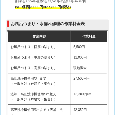
基本料金 3,300円+作業料金 27,500円+部品代 0円=30,800円
交換・取付（タンク）
22,000円+材料費
WEB割引3,000円➡27,800円(税込)
交換・取付（便器）
22,000円+材料費
お風呂つまり・水漏れ修理の作業料金表
交換・取付（普通便座）
11,000円+材料費
作業内容
作業料金
交換・取付（温水洗浄便座）
16,500円+材料費
お風呂つまり（軽度の詰まり）
5,500円
交換・取付(単水栓（壁付・デッキ
13,200円+材料費
式）)
お風呂つまり（中度の詰まり）
11,000円
交換・取付(混合水栓（壁付・デッキ
16,500円+材料費
お風呂つまり（高度の詰まり）
現地調査
式・ワンホール）)
高圧洗浄機使用/3mまで
27,500円～
交換・取付(排水栓・排水トラップ
22,000円+材料費
（一般向け（戸建て・集合））
（P/S/ポップアップ））
追加 高圧洗浄機使用/3m超え
+3,300円/ｍ
交換・取付（その他部品）
11,000円+材料費
（一般向け（戸建て・集合））
持込商品取付（単水栓）
13,200円
高圧洗浄機使用/3mまで（店舗・法
42,350円
人）