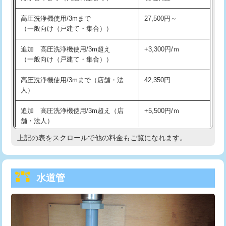
給水管工事※（バンド止め)
3,300円
高圧洗浄機使用/3mまで
27,500円～
（一般向け（戸建て・集合））
給水管工事※（支持金具設置)
5,500円
追加 高圧洗浄機使用/3m超え
+3,300円/ｍ
給水管工事※（保温材使用（バンド止
5,500円
（一般向け（戸建て・集合））
め込み）)
高圧洗浄機使用/3mまで（店舗・法
42,350円
給水管工事※（土の掘削・埋め戻し作
11,000円
人）
業)
追加 高圧洗浄機使用/3m超え（店
+5,500円/ｍ
給水管工事※（塩ビ管（VP・HI）使
33,000円
舗・法人）
用/3ｍまで)
上記の表をスクロールで他の料金もご覧になれます。
高度高圧洗浄換
現地調査
給水管工事※（塩ビ管（VP・HI）使
+8,800円
用（追加）/3ｍ超え)
トーラー作業
16,500円
給水管工事※（ライニング鋼管・銅
44,000円
水道管
トーラー機使用/3mまで
33,000円
管・ポリ管・HT管使用/3ｍまで)
追加トーラー機使用/3m超え
+3,300円
給水管工事※（ライニング鋼管・銅
+8,800円
管・ポリ管・HT管使用/3ｍ超え)
カメラ調査
33,000円