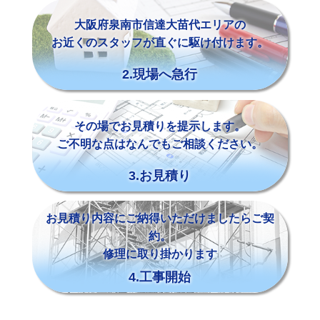
大阪府泉南市信達大苗代エリアの
お近くのスタッフが直ぐに駆け付けます。
2.現場へ急行
その場でお見積りを提示します。
ご不明な点はなんでもご相談ください。
3.お見積り
お見積り内容にご納得いただけましたらご契
約。
修理に取り掛かります
4.工事開始