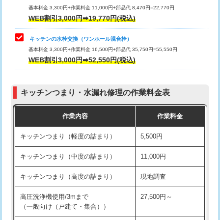
用/3ｍまで)
基本料金 3,300円+作業料金 11,000円+部品代 8,470円=22,770円
止水・漏水調査・防水処理・清掃・修
33,000円
WEB割引3,000円➡19,770円(税込)
理・調整・分解・加工など（重作業）
給水管工事※（塩ビ管（VP・HI）使
+8,800円
用（追加）/3ｍ超え)
キッチンの水栓交換（ワンホール混合栓）
お風呂タンク脱着
16,500円
基本料金 3,300円+作業料金 16,500円+部品代 35,750円=55,550円
給水管工事※（ライニング鋼管・銅
44,000円
WEB割引3,000円➡52,550円(税込)
その他部品の脱着
8,800円～
管・ポリ管・HT管使用/3ｍまで)
交換・取付（タンク）
22,000円+材料費
給水管工事※（ライニング鋼管・銅
+8,800円
管・ポリ管・HT管使用/3ｍ超え)
キッチンつまり・水漏れ修理の作業料金表
交換・取付(単水栓（壁付・デッキ
13,200円+材料費
式）)
排水管工事（土の掘削・埋め戻し作
11,000円~
作業内容
作業料金
業）
交換・取付(混合水栓（壁付・デッキ
16,500円+材料費
キッチンつまり（軽度の詰まり）
5,500円
式・ワンホール）)
排水管工事（排水管工事/3ｍまで）
55,000円
キッチンつまり（中度の詰まり）
11,000円
交換・取付(排水栓・排水トラップ
22,000円+材料費
排水管工事（追加 排水管工事/3ｍ超
+11,000円
（P/S/ポップアップ））
え）
キッチンつまり（高度の詰まり）
現地調査
交換・取付（その他部品）
11,000円+材料費
マス交換（土の掘削・埋め戻し作業）
11,000円~
高圧洗浄機使用/3mまで
27,500円～
（一般向け（戸建て・集合））
持込商品取付（単水栓）
13,200円
マス交換（深さ50㎝未満）
55,000円