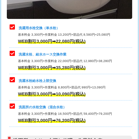
理・調整・分解・加工など（軽作業）
給水管工事※（ライニング鋼管・銅
44,000円
管・ポリ管・HT管使用/3ｍまで)
止水・漏水調査・防水処理・清掃・修
22,000円
理・調整・分解・加工など（中作業）
給水管工事※（ライニング鋼管・銅
+8,800円
洗濯用水栓交換（単水栓）
管・ポリ管・HT管使用/3ｍ超え)
基本料金 3,300円+作業料金 13,200円+部品代 8,580円=25,080円
止水・漏水調査・防水処理・清掃・修
33,000円
WEB割引3,000円➡22,080円(税込)
理・調整・分解・加工など（重作業）
排水管工事（土の掘削・埋め戻し作
11,000円~
業）
洗濯水栓、給水ホース交換作業
キッチンタンク脱着
16,500円
基本料金 3,300円+作業料金 22,000円+部品代 12,980円=38,280円
排水管工事（排水管工事/3ｍまで）
55,000円
WEB割引3,000円➡35,280円(税込)
その他部品の脱着
8,800円～
排水管工事（追加 排水管工事/3ｍ超
+11,000円
交換・取付（タンク）
22,000円+材料費
洗濯水栓給水栓上部交換
え）
基本料金 3,300円+作業料金 8,800円+部品代 990円=13,090円
交換・取付(単水栓（壁付・デッキ
13,200円+材料費
WEB割引3,000円➡10,090円(税込)
マス交換（土の掘削・埋め戻し作業）
11,000円~
式）)
洗面所の水栓交換（混合水栓）
マス交換（深さ50㎝未満）
55,000円
交換・取付(混合水栓（壁付・デッキ
16,500円+材料費
基本料金 3,300円+作業料金 16,500円+部品代 59,400円=79,200円
式・ワンホール）)
WEB割引3,000円➡76,200円(税込)
マス交換（深さ50㎝以上）
66,000円
交換・取付(排水栓・排水トラップ
22,000円+材料費
コンクリート斫り（厚さ10㎝まで）
27,500円
（P/S/ポップアップ））