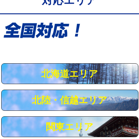
対応エリア
給水管工事※（保温材使用（バンド止
5,500円
め込み）)
給水管工事※（土の掘削・埋め戻し作
11,000円
業)
給水管工事※（塩ビ管（VP・HI）使
33,000円
用/3ｍまで)
給水管工事※（塩ビ管（VP・HI）使
+8,800円
用（追加）/3ｍ超え)
北海道エリア
給水管工事※（ライニング鋼管・銅
44,000円
管・ポリ管・HT管使用/3ｍまで)
北陸・信越エリア
給水管工事※（ライニング鋼管・銅
+8,800円
管・ポリ管・HT管使用/3ｍ超え)
マス交換（土の掘削・埋め戻し作業）
11,000円~
関東エリア
マス交換（深さ50㎝未満）
55,000円