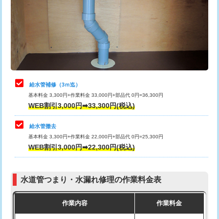
排水管工事（土の掘削・埋め戻し作
11,000円~
桝清掃
8,800円
業）
止水・漏水調査・防水処理・清掃・修
11,000円
排水管工事（排水管工事/3ｍまで）
55,000円
理・調整・分解・加工など（軽作業）
排水管工事（追加 排水管工事/3ｍ超
+11,000円
止水・漏水調査・防水処理・清掃・修
22,000円
え）
理・調整・分解・加工など（中作業）
給水管補修（3ｍ迄）
マス交換（土の掘削・埋め戻し作業）
11,000円~
基本料金 3,300円+作業料金 33,000円+部品代 0円=36,300円
止水・漏水調査・防水処理・清掃・修
33,000円
WEB割引3,000円➡33,300円(税込)
理・調整・分解・加工など（重作業）
マス交換（深さ50㎝未満）
55,000円
給水管撤去
その他部品の脱着
8,800円～
マス交換（深さ50㎝以上）
66,000円
基本料金 3,300円+作業料金 22,000円+部品代 0円=25,300円
WEB割引3,000円➡22,300円(税込)
交換・取付（タンク）
22,000円+材料費
コンクリート斫り（厚さ10㎝まで）
27,500円
交換・取付(単水栓（壁付・デッキ
13,200円+材料費
コンクリート斫り（厚さ10㎝超え）
38,500円
式）)
水道管つまり・水漏れ修理の作業料金表
モルタル補修（厚さ10㎝まで）
27,500円
交換・取付(混合水栓（壁付・デッキ
16,500円+材料費
作業内容
作業料金
式・ワンホール）)
モルタル補修（厚さ10㎝超え）
38,500円