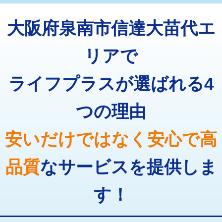
トーラー機使用/3mまで
33,000円
マス交換（深さ50㎝以上）
66,000円
大阪府泉南市信達大苗代エ
追加トーラー機使用/3m超え
+3,300円
コンクリート斫り（厚さ10㎝まで）
27,500円
カメラ調査
33,000円
リアで
コンクリート斫り（厚さ10㎝超え）
38,500円
桝清掃
8,800円
ライフプラスが選ばれる4
モルタル補修（厚さ10㎝まで）
27,500円
止水・漏水調査・防水処理・清掃・修
11,000円
理・調整・分解・加工など（軽作業）
モルタル補修（厚さ10㎝超え）
38,500円
つの理由
止水・漏水調査・防水処理・清掃・修
22,000円
追加人工
16,500円
理・調整・分解・加工など（中作業）
安いだけではなく安心で高
廃棄・処分
現場見積
止水・漏水調査・防水処理・清掃・修
33,000円
理・調整・分解・加工など（重作業）
品質
なサービスを提供しま
その他部品の脱着
8,800円～
す！
交換・取付（タンク）
22,000円+材料費
交換・取付(単水栓（壁付・デッキ
13,200円+材料費