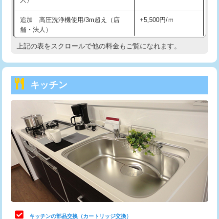
持込商品取付（混合水栓）
16,500円
追加 高圧洗浄機使用/3m超え（店
+5,500円/ｍ
持込商品取付（浄水器・分岐水栓）
16,500円
舗・法人）
持込商品取付（温水洗浄便座）
22,000円
上記の表をスクロールで他の料金もご覧になれます。
高度高圧洗浄換
現地調査
持込商品取付（普通便座⇔温水洗浄便
22,000円
トーラー作業
16,500円
座）
キッチン
トーラー機使用/3mまで
33,000円
給水管工事※（ホール加工)
16,500円
追加トーラー機使用/3m超え
+3,300円
給水管工事※（バンド止め)
3,300円
カメラ調査
33,000円
給水管工事※（支持金具設置)
5,500円
桝清掃
8,800円
給水管工事※（保温材使用（バンド止
5,500円
め込み）)
止水・漏水調査・防水処理・清掃・修
11,000円
理・調整・分解・加工など（軽作業）
給水管工事※（土の掘削・埋め戻し作
11,000円
業)
止水・漏水調査・防水処理・清掃・修
22,000円
理・調整・分解・加工など（中作業）
給水管工事※（塩ビ管（VP・HI）使
33,000円
キッチンの部品交換（カートリッジ交換）