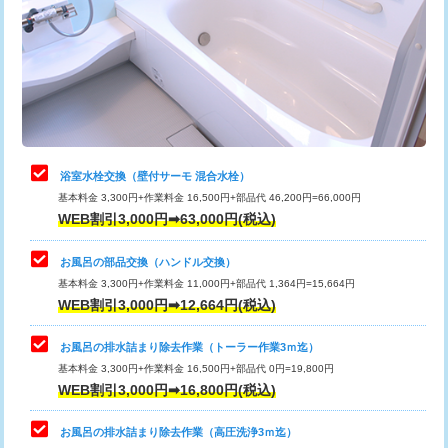
桝清掃
8,800円
止水・漏水調査・防水処理・清掃・修
11,000円
理・調整・分解・加工など（軽作業）
止水・漏水調査・防水処理・清掃・修
22,000円
理・調整・分解・加工など（中作業）
浴室水栓交換（壁付サーモ 混合水栓）
基本料金 3,300円+作業料金 16,500円+部品代 46,200円=66,000円
止水・漏水調査・防水処理・清掃・修
33,000円
WEB割引3,000円➡63,000円(税込)
理・調整・分解・加工など（重作業）
お風呂の部品交換（ハンドル交換）
トイレタンク脱着
16,500円
基本料金 3,300円+作業料金 11,000円+部品代 1,364円=15,664円
WEB割引3,000円➡12,664円(税込)
トイレ便器脱着
16,500円
タンクレストイレ脱着
33,000円
お風呂の排水詰まり除去作業（トーラー作業3ｍ迄）
基本料金 3,300円+作業料金 16,500円+部品代 0円=19,800円
小便器トイレ脱着
現地見積
WEB割引3,000円➡16,800円(税込)
その他部品の脱着
8,800円～
お風呂の排水詰まり除去作業（高圧洗浄3ｍ迄）