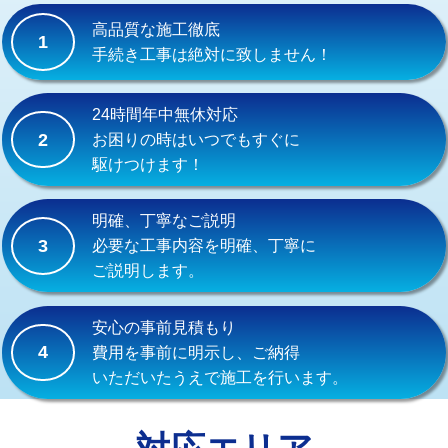
式）)
高品質な施工徹底
1
交換・取付(混合水栓（壁付・デッキ
16,500円+材料費
手続き工事は絶対に致しません！
式・ワンホール）)
交換・取付(排水栓・排水トラップ
22,000円+材料費
24時間年中無休対応
（P/S/ポップアップ））
2
お困りの時はいつでもすぐに
駆けつけます！
交換・取付（その他部品）
11,000円+材料費
持込商品取付（単水栓）
13,200円
明確、丁寧なご説明
3
必要な工事内容を明確、丁寧に
持込商品取付（混合水栓）
16,500円
ご説明します。
持込商品取付（浄水器・分岐水栓）
16,500円
安心の事前見積もり
給水管工事※（ホール加工)
16,500円
4
費用を事前に明示し、ご納得
いただいたうえで施工を行います。
給水管工事※（バンド止め)
3,300円
給水管工事※（支持金具設置)
5,500円