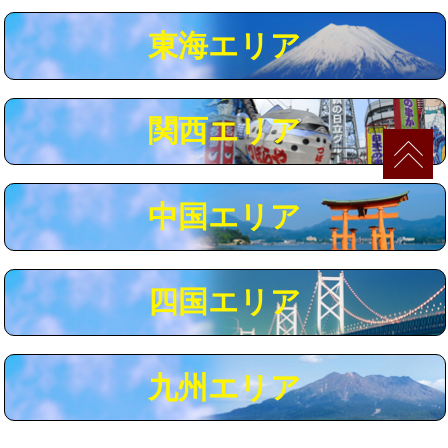
マス交換（深さ50㎝以上）
66,000円
東海エリア
コンクリート斫り（厚さ10㎝まで）
27,500円
コンクリート斫り（厚さ10㎝超え）
38,500円
関西エリア
モルタル補修（厚さ10㎝まで）
27,500円
モルタル補修（厚さ10㎝超え）
38,500円
中国エリア
追加人工
16,500円
廃棄・処分
現場見積
四国エリア
※給水管工事は20mmまでの価格です。
九州エリア