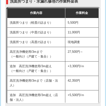
洗面所つまり・水漏れ修理の作業料金表
コンクリート斫り（厚さ10㎝超え）
38,500円
交換・取付（その他部品）
11,000円+材料費
作業内容
作業料金
モルタル補修（厚さ10㎝まで）
27,500円
持込商品取付（単水栓）
13,200円
洗面所つまり（軽度の詰まり）
5,500円
モルタル補修（厚さ10㎝超え）
38,500円
持込商品取付（混合水栓）
16,500円
洗面所つまり（中度の詰まり）
11,000円
洗面台設置
38,500円
持込商品取付（浄水器・分岐水栓）
16,500円
洗面所つまり（高度の詰まり）
現地調査
バスタブ設置
現場見積
給水管工事※（ホール加工)
16,500円
高圧洗浄機使用/3mまで
27,500円～
追加人工
16,500円
（一般向け（戸建て・集合））
給水管工事※（バンド止め)
3,300円
廃棄・処分
現場見積
追加 高圧洗浄機使用/3m超え
+3,300円/ｍ
給水管工事※（支持金具設置)
5,500円
（一般向け（戸建て・集合））
※給水管工事は20mmまでの価格です。
給水管工事※（保温材使用（バンド止
5,500円
高圧洗浄機使用/3mまで（店舗・法
42,350円
め込み）)
人）
給水管工事※（土の掘削・埋め戻し作
11,000円
追加 高圧洗浄機使用/3m超え（店
+5,500円/ｍ
業)
舗・法人）
給水管工事※（塩ビ管（VP・HI）使
33,000円