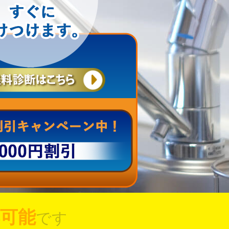
可能
です