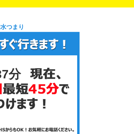
排水つまり
37分