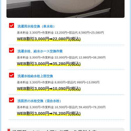
理・調整・分解・加工など（軽作業）
給水管工事※（ライニング鋼管・銅
44,000円
管・ポリ管・HT管使用/3ｍまで)
止水・漏水調査・防水処理・清掃・修
22,000円
理・調整・分解・加工など（中作業）
給水管工事※（ライニング鋼管・銅
+8,800円
洗濯用水栓交換（単水栓）
管・ポリ管・HT管使用/3ｍ超え)
基本料金 3,300円+作業料金 13,200円+部品代 8,580円=25,080円
止水・漏水調査・防水処理・清掃・修
33,000円
WEB割引3,000円➡22,080円(税込)
理・調整・分解・加工など（重作業）
排水管工事（土の掘削・埋め戻し作
11,000円~
業）
洗濯水栓、給水ホース交換作業
キッチンタンク脱着
16,500円
基本料金 3,300円+作業料金 22,000円+部品代 12,980円=38,280円
排水管工事（排水管工事/3ｍまで）
55,000円
WEB割引3,000円➡35,280円(税込)
その他部品の脱着
8,800円～
排水管工事（追加 排水管工事/3ｍ超
+11,000円
交換・取付（タンク）
22,000円+材料費
洗濯水栓給水栓上部交換
え）
基本料金 3,300円+作業料金 8,800円+部品代 990円=13,090円
交換・取付(単水栓（壁付・デッキ
13,200円+材料費
WEB割引3,000円➡10,090円(税込)
マス交換（土の掘削・埋め戻し作業）
11,000円~
式）)
洗面所の水栓交換（混合水栓）
マス交換（深さ50㎝未満）
55,000円
交換・取付(混合水栓（壁付・デッキ
16,500円+材料費
基本料金 3,300円+作業料金 16,500円+部品代 59,400円=79,200円
式・ワンホール）)
WEB割引3,000円➡76,200円(税込)
マス交換（深さ50㎝以上）
66,000円
交換・取付(排水栓・排水トラップ
22,000円+材料費
コンクリート斫り（厚さ10㎝まで）
27,500円
（P/S/ポップアップ））