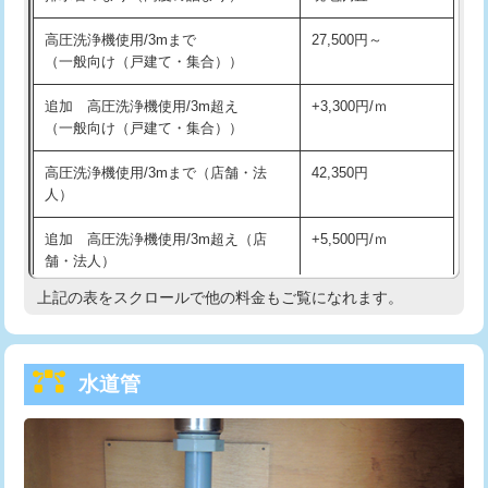
給水管工事※（バンド止め)
3,300円
高圧洗浄機使用/3mまで
27,500円～
（一般向け（戸建て・集合））
給水管工事※（支持金具設置)
5,500円
追加 高圧洗浄機使用/3m超え
+3,300円/ｍ
給水管工事※（保温材使用（バンド止
5,500円
（一般向け（戸建て・集合））
め込み）)
高圧洗浄機使用/3mまで（店舗・法
42,350円
給水管工事※（土の掘削・埋め戻し作
11,000円
人）
業)
追加 高圧洗浄機使用/3m超え（店
+5,500円/ｍ
給水管工事※（塩ビ管（VP・HI）使
33,000円
舗・法人）
用/3ｍまで)
上記の表をスクロールで他の料金もご覧になれます。
高度高圧洗浄換
現地調査
給水管工事※（塩ビ管（VP・HI）使
+8,800円
用（追加）/3ｍ超え)
トーラー作業
16,500円
給水管工事※（ライニング鋼管・銅
44,000円
水道管
トーラー機使用/3mまで
33,000円
管・ポリ管・HT管使用/3ｍまで)
追加トーラー機使用/3m超え
+3,300円
給水管工事※（ライニング鋼管・銅
+8,800円
管・ポリ管・HT管使用/3ｍ超え)
カメラ調査
33,000円