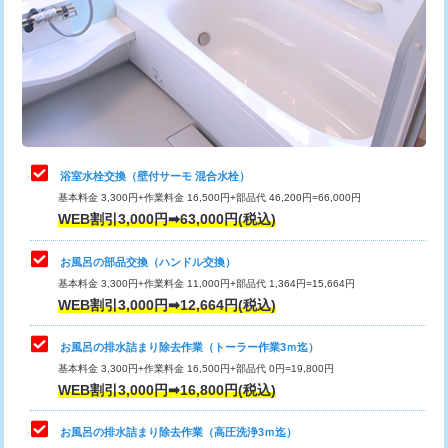
桝清掃
8,800円
止水・漏水調査・防水処理・清掃・修
11,000円
理・調整・分解・加工など（軽作業）
止水・漏水調査・防水処理・清掃・修
22,000円
理・調整・分解・加工など（中作業）
浴室水栓交換（壁付サーモ 混合水栓）
基本料金 3,300円+作業料金 16,500円+部品代 46,200円=66,000円
止水・漏水調査・防水処理・清掃・修
33,000円
WEB割引3,000円➡63,000円(税込)
理・調整・分解・加工など（重作業）
お風呂の部品交換（ハンドル交換）
トイレタンク脱着
16,500円
基本料金 3,300円+作業料金 11,000円+部品代 1,364円=15,664円
WEB割引3,000円➡12,664円(税込)
トイレ便器脱着
16,500円
タンクレストイレ脱着
33,000円
お風呂の排水詰まり除去作業（トーラー作業3ｍ迄）
基本料金 3,300円+作業料金 16,500円+部品代 0円=19,800円
小便器トイレ脱着
現地見積
WEB割引3,000円➡16,800円(税込)
その他部品の脱着
8,800円～
お風呂の排水詰まり除去作業（高圧洗浄3ｍ迄）