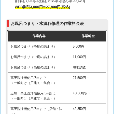
基本料金 3,300円+作業料金 27,500円+部品代 0円=30,800円
交換・取付（タンク）
22,000円+材料費
WEB割引3,000円➡27,800円(税込)
交換・取付（便器）
22,000円+材料費
お風呂つまり・水漏れ修理の作業料金表
交換・取付（普通便座）
11,000円+材料費
作業内容
作業料金
交換・取付（温水洗浄便座）
16,500円+材料費
お風呂つまり（軽度の詰まり）
5,500円
交換・取付(単水栓（壁付・デッキ
13,200円+材料費
式）)
お風呂つまり（中度の詰まり）
11,000円
交換・取付(混合水栓（壁付・デッキ
16,500円+材料費
お風呂つまり（高度の詰まり）
現地調査
式・ワンホール）)
高圧洗浄機使用/3mまで
27,500円～
交換・取付(排水栓・排水トラップ
22,000円+材料費
（一般向け（戸建て・集合））
（P/S/ポップアップ））
追加 高圧洗浄機使用/3m超え
+3,300円/ｍ
交換・取付（その他部品）
11,000円+材料費
（一般向け（戸建て・集合））
持込商品取付（単水栓）
13,200円
高圧洗浄機使用/3mまで（店舗・法
42,350円
人）