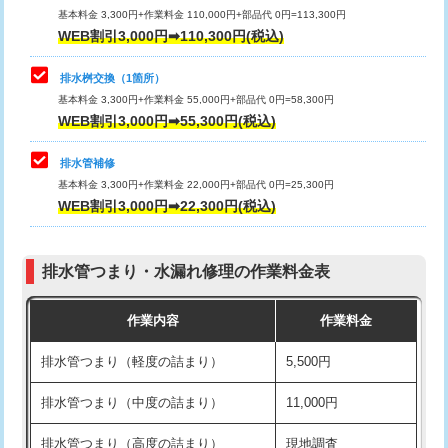
基本料金 3,300円+作業料金 110,000円+部品代 0円=113,300円
WEB割引3,000円➡110,300円(税込)
交換・取付（タンク）
22,000円+材料費
マス交換（深さ50㎝以上）
66,000円
交換・取付(単水栓（壁付・デッキ
13,200円+材料費
コンクリート斫り（厚さ10㎝まで）
27,500円
排水桝交換（1箇所）
式）)
基本料金 3,300円+作業料金 55,000円+部品代 0円=58,300円
コンクリート斫り（厚さ10㎝超え）
38,500円
WEB割引3,000円➡55,300円(税込)
交換・取付(混合水栓（壁付・デッキ
16,500円+材料費
式・ワンホール）)
モルタル補修（厚さ10㎝まで）
27,500円
排水管補修
基本料金 3,300円+作業料金 22,000円+部品代 0円=25,300円
交換・取付(排水栓・排水トラップ
22,000円+材料費
モルタル補修（厚さ10㎝超え）
38,500円
WEB割引3,000円➡22,300円(税込)
（P/S/ポップアップ））
台所シンク・作業台設置
現場見積
交換・取付（その他部品）
11,000円+材料費
排水管つまり・水漏れ修理の作業料金表
追加人工
16,500円
持込商品取付（単水栓）
13,200円
作業内容
作業料金
廃棄・処分
現場見積
持込商品取付（混合水栓）
16,500円
排水管つまり（軽度の詰まり）
5,500円
※給水管工事は20mmまでの価格です。
持込商品取付（浄水器・分岐水栓）
16,500円
排水管つまり（中度の詰まり）
11,000円
給水管工事※（ホール加工)
16,500円
排水管つまり（高度の詰まり）
現地調査