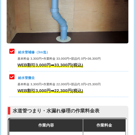
排水管工事（土の掘削・埋め戻し作
11,000円~
桝清掃
8,800円
業）
止水・漏水調査・防水処理・清掃・修
11,000円
排水管工事（排水管工事/3ｍまで）
55,000円
理・調整・分解・加工など（軽作業）
排水管工事（追加 排水管工事/3ｍ超
+11,000円
止水・漏水調査・防水処理・清掃・修
22,000円
え）
理・調整・分解・加工など（中作業）
給水管補修（3ｍ迄）
マス交換（土の掘削・埋め戻し作業）
11,000円~
基本料金 3,300円+作業料金 33,000円+部品代 0円=36,300円
止水・漏水調査・防水処理・清掃・修
33,000円
WEB割引3,000円➡33,300円(税込)
理・調整・分解・加工など（重作業）
マス交換（深さ50㎝未満）
55,000円
給水管撤去
その他部品の脱着
8,800円～
マス交換（深さ50㎝以上）
66,000円
基本料金 3,300円+作業料金 22,000円+部品代 0円=25,300円
WEB割引3,000円➡22,300円(税込)
交換・取付（タンク）
22,000円+材料費
コンクリート斫り（厚さ10㎝まで）
27,500円
交換・取付(単水栓（壁付・デッキ
13,200円+材料費
コンクリート斫り（厚さ10㎝超え）
38,500円
式）)
水道管つまり・水漏れ修理の作業料金表
モルタル補修（厚さ10㎝まで）
27,500円
交換・取付(混合水栓（壁付・デッキ
16,500円+材料費
作業内容
作業料金
式・ワンホール）)
モルタル補修（厚さ10㎝超え）
38,500円