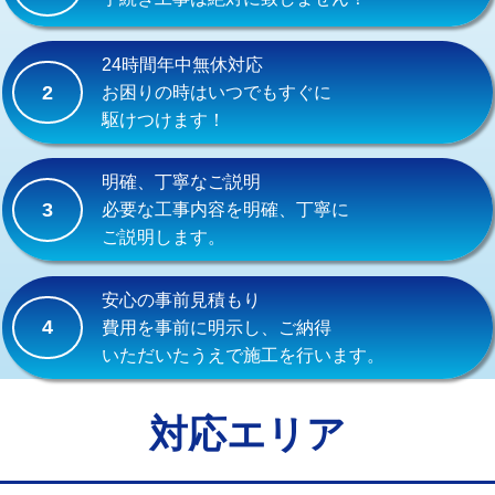
式）)
交換・取付(混合水栓（壁付・デッキ
16,500円+材料費
24時間年中無休対応
式・ワンホール）)
2
お困りの時はいつでもすぐに
駆けつけます！
交換・取付(排水栓・排水トラップ
22,000円+材料費
（P/S/ポップアップ））
明確、丁寧なご説明
交換・取付（その他部品）
11,000円+材料費
3
必要な工事内容を明確、丁寧に
ご説明します。
持込商品取付（単水栓）
13,200円
持込商品取付（混合水栓）
16,500円
安心の事前見積もり
4
費用を事前に明示し、ご納得
持込商品取付（浄水器・分岐水栓）
16,500円
いただいたうえで施工を行います。
給水管工事※（ホール加工)
16,500円
給水管工事※（バンド止め)
3,300円
対応エリア
給水管工事※（支持金具設置)
5,500円