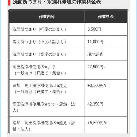
洗面所つまり・水漏れ修理の作業料金表
コンクリート斫り（厚さ10㎝超え）
38,500円
交換・取付（その他部品）
11,000円+材料費
作業内容
作業料金
モルタル補修（厚さ10㎝まで）
27,500円
持込商品取付（単水栓）
13,200円
洗面所つまり（軽度の詰まり）
5,500円
モルタル補修（厚さ10㎝超え）
38,500円
持込商品取付（混合水栓）
16,500円
洗面所つまり（中度の詰まり）
11,000円
洗面台設置
38,500円
持込商品取付（浄水器・分岐水栓）
16,500円
洗面所つまり（高度の詰まり）
現地調査
バスタブ設置
現場見積
給水管工事※（ホール加工)
16,500円
高圧洗浄機使用/3mまで
27,500円～
追加人工
16,500円
（一般向け（戸建て・集合））
給水管工事※（バンド止め)
3,300円
廃棄・処分
現場見積
追加 高圧洗浄機使用/3m超え
+3,300円/ｍ
給水管工事※（支持金具設置)
5,500円
（一般向け（戸建て・集合））
※給水管工事は20mmまでの価格です。
給水管工事※（保温材使用（バンド止
5,500円
高圧洗浄機使用/3mまで（店舗・法
42,350円
め込み）)
人）
給水管工事※（土の掘削・埋め戻し作
11,000円
追加 高圧洗浄機使用/3m超え（店
+5,500円/ｍ
業)
舗・法人）
給水管工事※（塩ビ管（VP・HI）使
33,000円