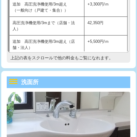
追加 高圧洗浄機使用/3m超え
+3,300円/ｍ
持込商品取付（混合水栓）
16,500円
マス交換（深さ50㎝以上）
66,000円
（一般向け（戸建て・集合））
持込商品取付（浄水器・分岐水栓）
16,500円
コンクリート斫り（厚さ10㎝まで）
27,500円
高圧洗浄機使用/3mまで（店舗・法
42,350円
人）
給水管工事※（ホール加工)
16,500円
コンクリート斫り（厚さ10㎝超え）
38,500円
追加 高圧洗浄機使用/3m超え（店
+5,500円/ｍ
給水管工事※（バンド止め)
3,300円
モルタル補修（厚さ10㎝まで）
27,500円
舗・法人）
給水管工事※（支持金具設置)
5,500円
モルタル補修（厚さ10㎝超え）
38,500円
上記の表をスクロールで他の料金もご覧になれます。
高度高圧洗浄換
現地調査
給水管工事※（保温材使用（バンド止
5,500円
洗面台設置
38,500円
トーラー作業
16,500円
め込み）)
洗面所
追加人工
16,500円
トーラー機使用/3mまで
33,000円
給水管工事※（土の掘削・埋め戻し作
11,000円
業)
廃棄・処分
現場見積
追加トーラー機使用/3m超え
+3,300円
給水管工事※（塩ビ管（VP・HI）使
33,000円
※給水管工事は20mmまでの価格です。
カメラ調査
33,000円
用/3ｍまで)
桝清掃
8,800円
給水管工事※（塩ビ管（VP・HI）使
+8,800円
用（追加）/3ｍ超え)
止水・漏水調査・防水処理・清掃・修
11,000円