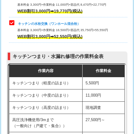
用/3ｍまで)
基本料金 3,300円+作業料金 11,000円+部品代 8,470円=22,770円
止水・漏水調査・防水処理・清掃・修
33,000円
WEB割引3,000円➡19,770円(税込)
理・調整・分解・加工など（重作業）
給水管工事※（塩ビ管（VP・HI）使
+8,800円
用（追加）/3ｍ超え)
キッチンの水栓交換（ワンホール混合栓）
お風呂タンク脱着
16,500円
基本料金 3,300円+作業料金 16,500円+部品代 35,750円=55,550円
給水管工事※（ライニング鋼管・銅
44,000円
WEB割引3,000円➡52,550円(税込)
その他部品の脱着
8,800円～
管・ポリ管・HT管使用/3ｍまで)
交換・取付（タンク）
22,000円+材料費
給水管工事※（ライニング鋼管・銅
+8,800円
管・ポリ管・HT管使用/3ｍ超え)
キッチンつまり・水漏れ修理の作業料金表
交換・取付(単水栓（壁付・デッキ
13,200円+材料費
式）)
排水管工事（土の掘削・埋め戻し作
11,000円~
作業内容
作業料金
業）
交換・取付(混合水栓（壁付・デッキ
16,500円+材料費
キッチンつまり（軽度の詰まり）
5,500円
式・ワンホール）)
排水管工事（排水管工事/3ｍまで）
55,000円
キッチンつまり（中度の詰まり）
11,000円
交換・取付(排水栓・排水トラップ
22,000円+材料費
排水管工事（追加 排水管工事/3ｍ超
+11,000円
（P/S/ポップアップ））
え）
キッチンつまり（高度の詰まり）
現地調査
交換・取付（その他部品）
11,000円+材料費
マス交換（土の掘削・埋め戻し作業）
11,000円~
高圧洗浄機使用/3mまで
27,500円～
（一般向け（戸建て・集合））
持込商品取付（単水栓）
13,200円
マス交換（深さ50㎝未満）
55,000円