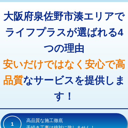
トーラー機使用/3mまで
33,000円
マス交換（深さ50㎝以上）
66,000円
大阪府泉佐野市湊エリアで
追加トーラー機使用/3m超え
+3,300円
コンクリート斫り（厚さ10㎝まで）
27,500円
カメラ調査
33,000円
ライフプラスが選ばれる4
コンクリート斫り（厚さ10㎝超え）
38,500円
桝清掃
8,800円
つの理由
モルタル補修（厚さ10㎝まで）
27,500円
止水・漏水調査・防水処理・清掃・修
11,000円
理・調整・分解・加工など（軽作業）
モルタル補修（厚さ10㎝超え）
38,500円
安いだけではなく安心で高
止水・漏水調査・防水処理・清掃・修
22,000円
追加人工
16,500円
理・調整・分解・加工など（中作業）
品質
なサービスを提供しま
廃棄・処分
現場見積
止水・漏水調査・防水処理・清掃・修
33,000円
理・調整・分解・加工など（重作業）
す！
その他部品の脱着
8,800円～
交換・取付（タンク）
22,000円+材料費
高品質な施工徹底
1
交換・取付(単水栓（壁付・デッキ
13,200円+材料費
手続き工事は絶対に致しません！