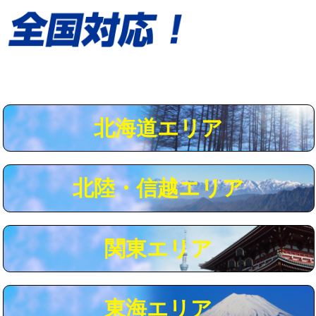
給水管工事※（保温材使用（バンド止
5,500円
め込み）)
給水管工事※（土の掘削・埋め戻し作
11,000円
業)
給水管工事※（塩ビ管（VP・HI）使
33,000円
用/3ｍまで)
北海道エリア
給水管工事※（塩ビ管（VP・HI）使
+8,800円
用（追加）/3ｍ超え)
給水管工事※（ライニング鋼管・銅
44,000円
北陸・信越エリア
管・ポリ管・HT管使用/3ｍまで)
給水管工事※（ライニング鋼管・銅
+8,800円
管・ポリ管・HT管使用/3ｍ超え)
関東エリア
マス交換（土の掘削・埋め戻し作業）
11,000円~
マス交換（深さ50㎝未満）
55,000円
東海エリア