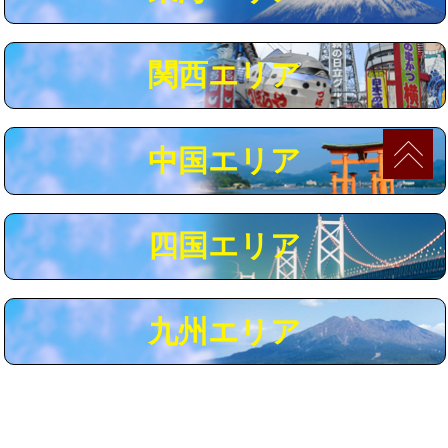
マス交換（深さ50㎝以上）
66,000円
コンクリート斫り（厚さ10㎝まで）
27,500円
関西エリア
コンクリート斫り（厚さ10㎝超え）
38,500円
モルタル補修（厚さ10㎝まで）
27,500円
中国エリア
モルタル補修（厚さ10㎝超え）
38,500円
追加人工
16,500円
四国エリア
廃棄・処分
現場見積
※給水管工事は20mmまでの価格です。
九州エリア