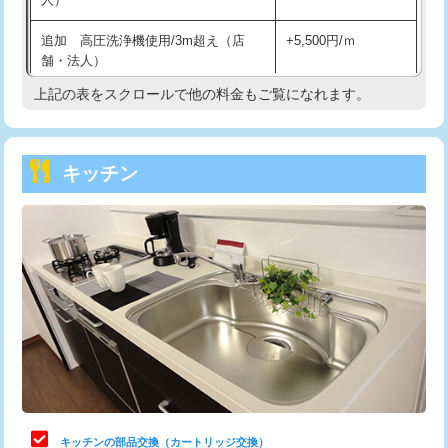
持込商品取付（混合水栓）
16,500円
追加 高圧洗浄機使用/3m超え（店
+5,500円/ｍ
持込商品取付（浄水器・分岐水栓）
16,500円
舗・法人）
持込商品取付（温水洗浄便座）
22,000円
上記の表をスクロールで他の料金もご覧になれます。
高度高圧洗浄換
現地調査
持込商品取付（普通便座⇔温水洗浄便
22,000円
トーラー作業
16,500円
座）
キッチン
トーラー機使用/3mまで
33,000円
給水管工事※（ホール加工)
16,500円
追加トーラー機使用/3m超え
+3,300円
給水管工事※（バンド止め)
3,300円
カメラ調査
33,000円
給水管工事※（支持金具設置)
5,500円
桝清掃
8,800円
給水管工事※（保温材使用（バンド止
5,500円
め込み）)
止水・漏水調査・防水処理・清掃・修
11,000円
理・調整・分解・加工など（軽作業）
給水管工事※（土の掘削・埋め戻し作
11,000円
業)
止水・漏水調査・防水処理・清掃・修
22,000円
理・調整・分解・加工など（中作業）
給水管工事※（塩ビ管（VP・HI）使
33,000円
キッチンの部品交換（カートリッジ交換）