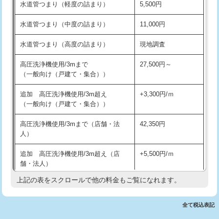
水道管つまり（軽度の詰まり）
5,500円
交換・取付(排水栓・排水トラップ
22,000円+材料費
洗面台設置
38,500円
（P/S/ポップアップ））
水道管つまり（中度の詰まり）
11,000円
化粧台設置
22,000円
交換・取付（その他部品）
11,000円+材料費
水道管つまり（高度の詰まり）
現地調査
追加人工
16,500円
持込商品取付（単水栓）
13,200円
高圧洗浄機使用/3mまで
27,500円～
廃棄・処分
現場見積
（一般向け（戸建て・集合））
持込商品取付（混合水栓）
16,500円
※給水管工事は20mmまでの価格です。
追加 高圧洗浄機使用/3m超え
+3,300円/ｍ
持込商品取付（浄水器・分岐水栓）
16,500円
（一般向け（戸建て・集合））
排水管工事（土の掘削・埋め戻し作
11,000円~
高圧洗浄機使用/3mまで（店舗・法
42,350円
業）
人）
排水管工事（排水管工事/3ｍまで）
55,000円
追加 高圧洗浄機使用/3m超え（店
+5,500円/ｍ
舗・法人）
排水管工事（追加 排水管工事/3ｍ超
+11,000円
え）
上記の表をスクロールで他の料金もご覧になれます。
高度高圧洗浄換
現地調査
マス交換（土の掘削・埋め戻し作業）
11,000円~
トーラー作業
16,500円
全て税込表記
マス交換（深さ50㎝未満）
55,000円