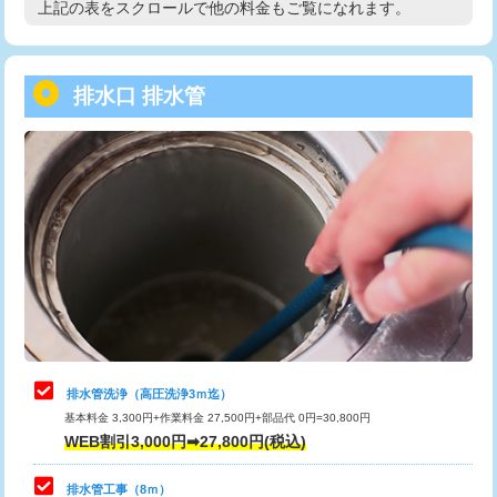
上記の表をスクロールで他の料金もご覧になれます。
高度高圧洗浄換
現地調査
用/3ｍまで)
トーラー作業
16,500円
給水管工事※（塩ビ管（VP・HI）使
+8,800円
用（追加）/3ｍ超え)
排水口 排水管
トーラー機使用/3mまで
33,000円
給水管工事※（ライニング鋼管・銅
44,000円
追加トーラー機使用/3m超え
+3,300円
管・ポリ管・HT管使用/3ｍまで)
カメラ調査
33,000円
給水管工事※（ライニング鋼管・銅
+8,800円
管・ポリ管・HT管使用/3ｍ超え)
桝清掃
8,800円
排水管工事（土の掘削・埋め戻し作
11,000円~
止水・漏水調査・防水処理・清掃・修
11,000円
業）
理・調整・分解・加工など（軽作業）
排水管工事（排水管工事/3ｍまで）
55,000円
止水・漏水調査・防水処理・清掃・修
22,000円
理・調整・分解・加工など（中作業）
排水管工事（追加 排水管工事/3ｍ超
+11,000円
排水管洗浄（高圧洗浄3ｍ迄）
え）
基本料金 3,300円+作業料金 27,500円+部品代 0円=30,800円
止水・漏水調査・防水処理・清掃・修
33,000円
WEB割引3,000円➡27,800円(税込)
理・調整・分解・加工など（重作業）
マス交換（土の掘削・埋め戻し作業）
11,000円~
排水管工事（8ｍ）
その他部品の脱着
8,800円～
マス交換（深さ50㎝未満）
55,000円