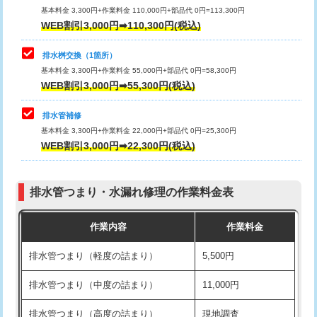
基本料金 3,300円+作業料金 110,000円+部品代 0円=113,300円
WEB割引3,000円➡110,300円(税込)
交換・取付（タンク）
22,000円+材料費
マス交換（深さ50㎝以上）
66,000円
交換・取付(単水栓（壁付・デッキ
13,200円+材料費
コンクリート斫り（厚さ10㎝まで）
27,500円
排水桝交換（1箇所）
式）)
基本料金 3,300円+作業料金 55,000円+部品代 0円=58,300円
コンクリート斫り（厚さ10㎝超え）
38,500円
WEB割引3,000円➡55,300円(税込)
交換・取付(混合水栓（壁付・デッキ
16,500円+材料費
式・ワンホール）)
モルタル補修（厚さ10㎝まで）
27,500円
排水管補修
基本料金 3,300円+作業料金 22,000円+部品代 0円=25,300円
交換・取付(排水栓・排水トラップ
22,000円+材料費
モルタル補修（厚さ10㎝超え）
38,500円
WEB割引3,000円➡22,300円(税込)
（P/S/ポップアップ））
台所シンク・作業台設置
現場見積
交換・取付（その他部品）
11,000円+材料費
排水管つまり・水漏れ修理の作業料金表
追加人工
16,500円
持込商品取付（単水栓）
13,200円
作業内容
作業料金
廃棄・処分
現場見積
持込商品取付（混合水栓）
16,500円
排水管つまり（軽度の詰まり）
5,500円
※給水管工事は20mmまでの価格です。
持込商品取付（浄水器・分岐水栓）
16,500円
排水管つまり（中度の詰まり）
11,000円
給水管工事※（ホール加工)
16,500円
排水管つまり（高度の詰まり）
現地調査