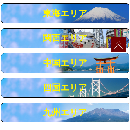
マス交換（深さ50㎝以上）
66,000円
東海エリア
コンクリート斫り（厚さ10㎝まで）
27,500円
コンクリート斫り（厚さ10㎝超え）
38,500円
関西エリア
モルタル補修（厚さ10㎝まで）
27,500円
モルタル補修（厚さ10㎝超え）
38,500円
中国エリア
追加人工
16,500円
廃棄・処分
現場見積
四国エリア
※給水管工事は20mmまでの価格です。
九州エリア