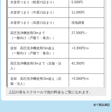
水道管つまり（軽度の詰まり）
5,500円
交換・取付(排水栓・排水トラップ
22,000円+材料費
洗面台設置
38,500円
（P/S/ポップアップ））
水道管つまり（中度の詰まり）
11,000円
化粧台設置
22,000円
交換・取付（その他部品）
11,000円+材料費
水道管つまり（高度の詰まり）
現地調査
追加人工
16,500円
持込商品取付（単水栓）
13,200円
高圧洗浄機使用/3mまで
27,500円～
廃棄・処分
現場見積
（一般向け（戸建て・集合））
持込商品取付（混合水栓）
16,500円
※給水管工事は20mmまでの価格です。
追加 高圧洗浄機使用/3m超え
+3,300円/ｍ
持込商品取付（浄水器・分岐水栓）
16,500円
（一般向け（戸建て・集合））
排水管工事（土の掘削・埋め戻し作
11,000円~
高圧洗浄機使用/3mまで（店舗・法
42,350円
業）
人）
排水管工事（排水管工事/3ｍまで）
55,000円
追加 高圧洗浄機使用/3m超え（店
+5,500円/ｍ
舗・法人）
排水管工事（追加 排水管工事/3ｍ超
+11,000円
え）
上記の表をスクロールで他の料金もご覧になれます。
高度高圧洗浄換
現地調査
マス交換（土の掘削・埋め戻し作業）
11,000円~
トーラー作業
16,500円
全て税込表記
マス交換（深さ50㎝未満）
55,000円