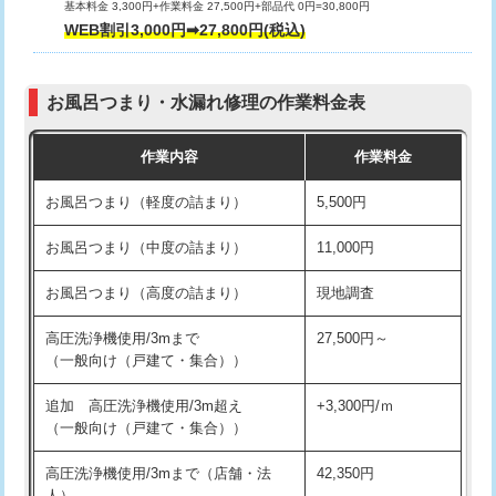
基本料金 3,300円+作業料金 27,500円+部品代 0円=30,800円
交換・取付（タンク）
22,000円+材料費
WEB割引3,000円➡27,800円(税込)
交換・取付（便器）
22,000円+材料費
お風呂つまり・水漏れ修理の作業料金表
交換・取付（普通便座）
11,000円+材料費
作業内容
作業料金
交換・取付（温水洗浄便座）
16,500円+材料費
お風呂つまり（軽度の詰まり）
5,500円
交換・取付(単水栓（壁付・デッキ
13,200円+材料費
式）)
お風呂つまり（中度の詰まり）
11,000円
交換・取付(混合水栓（壁付・デッキ
16,500円+材料費
お風呂つまり（高度の詰まり）
現地調査
式・ワンホール）)
高圧洗浄機使用/3mまで
27,500円～
交換・取付(排水栓・排水トラップ
22,000円+材料費
（一般向け（戸建て・集合））
（P/S/ポップアップ））
追加 高圧洗浄機使用/3m超え
+3,300円/ｍ
交換・取付（その他部品）
11,000円+材料費
（一般向け（戸建て・集合））
持込商品取付（単水栓）
13,200円
高圧洗浄機使用/3mまで（店舗・法
42,350円
人）