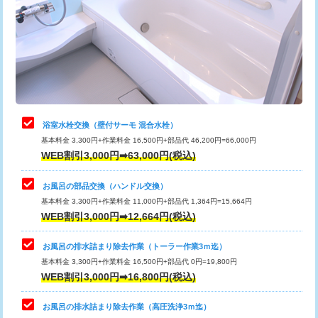
桝清掃
8,800円
止水・漏水調査・防水処理・清掃・修
11,000円
理・調整・分解・加工など（軽作業）
止水・漏水調査・防水処理・清掃・修
22,000円
理・調整・分解・加工など（中作業）
浴室水栓交換（壁付サーモ 混合水栓）
基本料金 3,300円+作業料金 16,500円+部品代 46,200円=66,000円
止水・漏水調査・防水処理・清掃・修
33,000円
WEB割引3,000円➡63,000円(税込)
理・調整・分解・加工など（重作業）
お風呂の部品交換（ハンドル交換）
トイレタンク脱着
16,500円
基本料金 3,300円+作業料金 11,000円+部品代 1,364円=15,664円
WEB割引3,000円➡12,664円(税込)
トイレ便器脱着
16,500円
タンクレストイレ脱着
33,000円
お風呂の排水詰まり除去作業（トーラー作業3ｍ迄）
基本料金 3,300円+作業料金 16,500円+部品代 0円=19,800円
小便器トイレ脱着
現地見積
WEB割引3,000円➡16,800円(税込)
その他部品の脱着
8,800円～
お風呂の排水詰まり除去作業（高圧洗浄3ｍ迄）