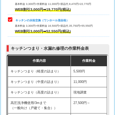
用/3ｍまで)
基本料金 3,300円+作業料金 11,000円+部品代 8,470円=22,770円
止水・漏水調査・防水処理・清掃・修
33,000円
WEB割引3,000円➡19,770円(税込)
理・調整・分解・加工など（重作業）
給水管工事※（塩ビ管（VP・HI）使
+8,800円
用（追加）/3ｍ超え)
キッチンの水栓交換（ワンホール混合栓）
お風呂タンク脱着
16,500円
基本料金 3,300円+作業料金 16,500円+部品代 35,750円=55,550円
給水管工事※（ライニング鋼管・銅
44,000円
WEB割引3,000円➡52,550円(税込)
その他部品の脱着
8,800円～
管・ポリ管・HT管使用/3ｍまで)
交換・取付（タンク）
22,000円+材料費
給水管工事※（ライニング鋼管・銅
+8,800円
管・ポリ管・HT管使用/3ｍ超え)
キッチンつまり・水漏れ修理の作業料金表
交換・取付(単水栓（壁付・デッキ
13,200円+材料費
式）)
排水管工事（土の掘削・埋め戻し作
11,000円~
作業内容
作業料金
業）
交換・取付(混合水栓（壁付・デッキ
16,500円+材料費
キッチンつまり（軽度の詰まり）
5,500円
式・ワンホール）)
排水管工事（排水管工事/3ｍまで）
55,000円
キッチンつまり（中度の詰まり）
11,000円
交換・取付(排水栓・排水トラップ
22,000円+材料費
排水管工事（追加 排水管工事/3ｍ超
+11,000円
（P/S/ポップアップ））
え）
キッチンつまり（高度の詰まり）
現地調査
交換・取付（その他部品）
11,000円+材料費
マス交換（土の掘削・埋め戻し作業）
11,000円~
高圧洗浄機使用/3mまで
27,500円～
（一般向け（戸建て・集合））
持込商品取付（単水栓）
13,200円
マス交換（深さ50㎝未満）
55,000円