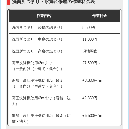
洗面所つまり・水漏れ修理の作業料金表
コンクリート斫り（厚さ10㎝超え）
38,500円
交換・取付（その他部品）
11,000円+材料費
作業内容
作業料金
モルタル補修（厚さ10㎝まで）
27,500円
持込商品取付（単水栓）
13,200円
洗面所つまり（軽度の詰まり）
5,500円
モルタル補修（厚さ10㎝超え）
38,500円
持込商品取付（混合水栓）
16,500円
洗面所つまり（中度の詰まり）
11,000円
洗面台設置
38,500円
持込商品取付（浄水器・分岐水栓）
16,500円
洗面所つまり（高度の詰まり）
現地調査
バスタブ設置
現場見積
給水管工事※（ホール加工)
16,500円
高圧洗浄機使用/3mまで
27,500円～
追加人工
16,500円
（一般向け（戸建て・集合））
給水管工事※（バンド止め)
3,300円
廃棄・処分
現場見積
追加 高圧洗浄機使用/3m超え
+3,300円/ｍ
給水管工事※（支持金具設置)
5,500円
（一般向け（戸建て・集合））
※給水管工事は20mmまでの価格です。
給水管工事※（保温材使用（バンド止
5,500円
高圧洗浄機使用/3mまで（店舗・法
42,350円
め込み）)
人）
給水管工事※（土の掘削・埋め戻し作
11,000円
追加 高圧洗浄機使用/3m超え（店
+5,500円/ｍ
業)
舗・法人）
給水管工事※（塩ビ管（VP・HI）使
33,000円