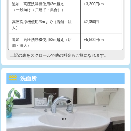
追加 高圧洗浄機使用/3m超え
+3,300円/ｍ
持込商品取付（混合水栓）
16,500円
マス交換（深さ50㎝以上）
66,000円
（一般向け（戸建て・集合））
持込商品取付（浄水器・分岐水栓）
16,500円
コンクリート斫り（厚さ10㎝まで）
27,500円
高圧洗浄機使用/3mまで（店舗・法
42,350円
人）
給水管工事※（ホール加工)
16,500円
コンクリート斫り（厚さ10㎝超え）
38,500円
追加 高圧洗浄機使用/3m超え（店
+5,500円/ｍ
給水管工事※（バンド止め)
3,300円
モルタル補修（厚さ10㎝まで）
27,500円
舗・法人）
給水管工事※（支持金具設置)
5,500円
モルタル補修（厚さ10㎝超え）
38,500円
上記の表をスクロールで他の料金もご覧になれます。
高度高圧洗浄換
現地調査
給水管工事※（保温材使用（バンド止
5,500円
洗面台設置
38,500円
トーラー作業
16,500円
め込み）)
洗面所
追加人工
16,500円
トーラー機使用/3mまで
33,000円
給水管工事※（土の掘削・埋め戻し作
11,000円
業)
廃棄・処分
現場見積
追加トーラー機使用/3m超え
+3,300円
給水管工事※（塩ビ管（VP・HI）使
33,000円
※給水管工事は20mmまでの価格です。
カメラ調査
33,000円
用/3ｍまで)
桝清掃
8,800円
給水管工事※（塩ビ管（VP・HI）使
+8,800円
用（追加）/3ｍ超え)
止水・漏水調査・防水処理・清掃・修
11,000円