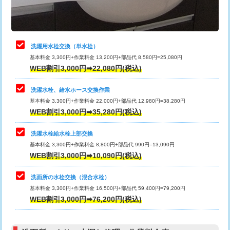
理・調整・分解・加工など（軽作業）
給水管工事※（ライニング鋼管・銅
44,000円
管・ポリ管・HT管使用/3ｍまで)
止水・漏水調査・防水処理・清掃・修
22,000円
理・調整・分解・加工など（中作業）
給水管工事※（ライニング鋼管・銅
+8,800円
洗濯用水栓交換（単水栓）
管・ポリ管・HT管使用/3ｍ超え)
基本料金 3,300円+作業料金 13,200円+部品代 8,580円=25,080円
止水・漏水調査・防水処理・清掃・修
33,000円
WEB割引3,000円➡22,080円(税込)
理・調整・分解・加工など（重作業）
排水管工事（土の掘削・埋め戻し作
11,000円~
業）
洗濯水栓、給水ホース交換作業
キッチンタンク脱着
16,500円
基本料金 3,300円+作業料金 22,000円+部品代 12,980円=38,280円
排水管工事（排水管工事/3ｍまで）
55,000円
WEB割引3,000円➡35,280円(税込)
その他部品の脱着
8,800円～
排水管工事（追加 排水管工事/3ｍ超
+11,000円
交換・取付（タンク）
22,000円+材料費
洗濯水栓給水栓上部交換
え）
基本料金 3,300円+作業料金 8,800円+部品代 990円=13,090円
交換・取付(単水栓（壁付・デッキ
13,200円+材料費
WEB割引3,000円➡10,090円(税込)
マス交換（土の掘削・埋め戻し作業）
11,000円~
式）)
洗面所の水栓交換（混合水栓）
マス交換（深さ50㎝未満）
55,000円
交換・取付(混合水栓（壁付・デッキ
16,500円+材料費
基本料金 3,300円+作業料金 16,500円+部品代 59,400円=79,200円
式・ワンホール）)
WEB割引3,000円➡76,200円(税込)
マス交換（深さ50㎝以上）
66,000円
交換・取付(排水栓・排水トラップ
22,000円+材料費
コンクリート斫り（厚さ10㎝まで）
27,500円
（P/S/ポップアップ））