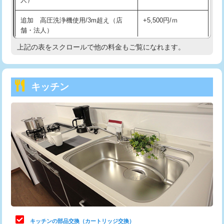
持込商品取付（混合水栓）
16,500円
追加 高圧洗浄機使用/3m超え（店
+5,500円/ｍ
持込商品取付（浄水器・分岐水栓）
16,500円
舗・法人）
持込商品取付（温水洗浄便座）
22,000円
上記の表をスクロールで他の料金もご覧になれます。
高度高圧洗浄換
現地調査
持込商品取付（普通便座⇔温水洗浄便
22,000円
トーラー作業
16,500円
座）
キッチン
トーラー機使用/3mまで
33,000円
給水管工事※（ホール加工)
16,500円
追加トーラー機使用/3m超え
+3,300円
給水管工事※（バンド止め)
3,300円
カメラ調査
33,000円
給水管工事※（支持金具設置)
5,500円
桝清掃
8,800円
給水管工事※（保温材使用（バンド止
5,500円
め込み）)
止水・漏水調査・防水処理・清掃・修
11,000円
理・調整・分解・加工など（軽作業）
給水管工事※（土の掘削・埋め戻し作
11,000円
業)
止水・漏水調査・防水処理・清掃・修
22,000円
理・調整・分解・加工など（中作業）
給水管工事※（塩ビ管（VP・HI）使
33,000円
キッチンの部品交換（カートリッジ交換）