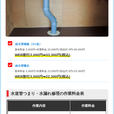
排水管工事（土の掘削・埋め戻し作
11,000円~
桝清掃
8,800円
業）
止水・漏水調査・防水処理・清掃・修
11,000円
排水管工事（排水管工事/3ｍまで）
55,000円
理・調整・分解・加工など（軽作業）
排水管工事（追加 排水管工事/3ｍ超
+11,000円
止水・漏水調査・防水処理・清掃・修
22,000円
え）
理・調整・分解・加工など（中作業）
給水管補修（3ｍ迄）
マス交換（土の掘削・埋め戻し作業）
11,000円~
基本料金 3,300円+作業料金 33,000円+部品代 0円=36,300円
止水・漏水調査・防水処理・清掃・修
33,000円
WEB割引3,000円➡33,300円(税込)
理・調整・分解・加工など（重作業）
マス交換（深さ50㎝未満）
55,000円
給水管撤去
その他部品の脱着
8,800円～
マス交換（深さ50㎝以上）
66,000円
基本料金 3,300円+作業料金 22,000円+部品代 0円=25,300円
WEB割引3,000円➡22,300円(税込)
交換・取付（タンク）
22,000円+材料費
コンクリート斫り（厚さ10㎝まで）
27,500円
交換・取付(単水栓（壁付・デッキ
13,200円+材料費
コンクリート斫り（厚さ10㎝超え）
38,500円
式）)
水道管つまり・水漏れ修理の作業料金表
モルタル補修（厚さ10㎝まで）
27,500円
交換・取付(混合水栓（壁付・デッキ
16,500円+材料費
作業内容
作業料金
式・ワンホール）)
モルタル補修（厚さ10㎝超え）
38,500円