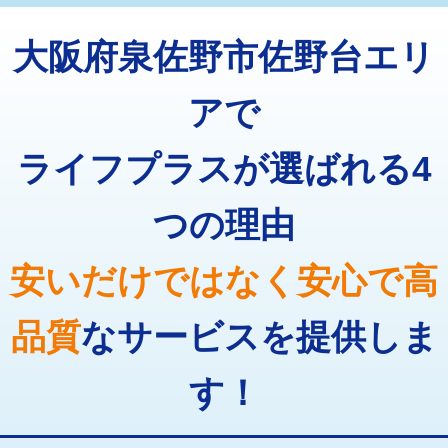
トーラー機使用/3mまで
33,000円
マス交換（深さ50㎝以上）
66,000円
大阪府泉佐野市佐野台エリ
追加トーラー機使用/3m超え
+3,300円
コンクリート斫り（厚さ10㎝まで）
27,500円
カメラ調査
33,000円
アで
コンクリート斫り（厚さ10㎝超え）
38,500円
桝清掃
8,800円
ライフプラスが選ばれる4
モルタル補修（厚さ10㎝まで）
27,500円
止水・漏水調査・防水処理・清掃・修
11,000円
理・調整・分解・加工など（軽作業）
モルタル補修（厚さ10㎝超え）
38,500円
つの理由
止水・漏水調査・防水処理・清掃・修
22,000円
追加人工
16,500円
理・調整・分解・加工など（中作業）
安いだけではなく安心で高
廃棄・処分
現場見積
止水・漏水調査・防水処理・清掃・修
33,000円
理・調整・分解・加工など（重作業）
品質
なサービスを提供しま
その他部品の脱着
8,800円～
す！
交換・取付（タンク）
22,000円+材料費
交換・取付(単水栓（壁付・デッキ
13,200円+材料費