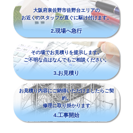
大阪府泉佐野市佐野台エリアの
お近くのスタッフが直ぐに駆け付けます。
2.現場へ急行
その場でお見積りを提示します。
ご不明な点はなんでもご相談ください。
3.お見積り
お見積り内容にご納得いただけましたらご契
約。
修理に取り掛かります
4.工事開始