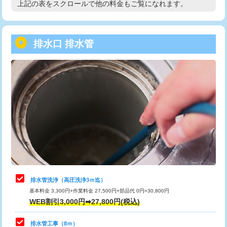
上記の表をスクロールで他の料金もご覧になれます。
高度高圧洗浄換
現地調査
用/3ｍまで)
トーラー作業
16,500円
給水管工事※（塩ビ管（VP・HI）使
+8,800円
用（追加）/3ｍ超え)
排水口 排水管
トーラー機使用/3mまで
33,000円
給水管工事※（ライニング鋼管・銅
44,000円
追加トーラー機使用/3m超え
+3,300円
管・ポリ管・HT管使用/3ｍまで)
カメラ調査
33,000円
給水管工事※（ライニング鋼管・銅
+8,800円
管・ポリ管・HT管使用/3ｍ超え)
桝清掃
8,800円
排水管工事（土の掘削・埋め戻し作
11,000円~
止水・漏水調査・防水処理・清掃・修
11,000円
業）
理・調整・分解・加工など（軽作業）
排水管工事（排水管工事/3ｍまで）
55,000円
止水・漏水調査・防水処理・清掃・修
22,000円
理・調整・分解・加工など（中作業）
排水管工事（追加 排水管工事/3ｍ超
+11,000円
排水管洗浄（高圧洗浄3ｍ迄）
え）
基本料金 3,300円+作業料金 27,500円+部品代 0円=30,800円
止水・漏水調査・防水処理・清掃・修
33,000円
WEB割引3,000円➡27,800円(税込)
理・調整・分解・加工など（重作業）
マス交換（土の掘削・埋め戻し作業）
11,000円~
排水管工事（8ｍ）
その他部品の脱着
8,800円～
マス交換（深さ50㎝未満）
55,000円