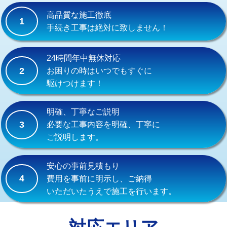
式）)
高品質な施工徹底
1
交換・取付(混合水栓（壁付・デッキ
16,500円+材料費
手続き工事は絶対に致しません！
式・ワンホール）)
交換・取付(排水栓・排水トラップ
22,000円+材料費
24時間年中無休対応
（P/S/ポップアップ））
2
お困りの時はいつでもすぐに
駆けつけます！
交換・取付（その他部品）
11,000円+材料費
持込商品取付（単水栓）
13,200円
明確、丁寧なご説明
3
必要な工事内容を明確、丁寧に
持込商品取付（混合水栓）
16,500円
ご説明します。
持込商品取付（浄水器・分岐水栓）
16,500円
安心の事前見積もり
給水管工事※（ホール加工)
16,500円
4
費用を事前に明示し、ご納得
いただいたうえで施工を行います。
給水管工事※（バンド止め)
3,300円
給水管工事※（支持金具設置)
5,500円