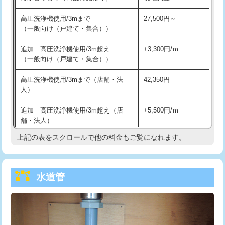
給水管工事※（バンド止め)
3,300円
高圧洗浄機使用/3mまで
27,500円～
（一般向け（戸建て・集合））
給水管工事※（支持金具設置)
5,500円
追加 高圧洗浄機使用/3m超え
+3,300円/ｍ
給水管工事※（保温材使用（バンド止
5,500円
（一般向け（戸建て・集合））
め込み）)
高圧洗浄機使用/3mまで（店舗・法
42,350円
給水管工事※（土の掘削・埋め戻し作
11,000円
人）
業)
追加 高圧洗浄機使用/3m超え（店
+5,500円/ｍ
給水管工事※（塩ビ管（VP・HI）使
33,000円
舗・法人）
用/3ｍまで)
上記の表をスクロールで他の料金もご覧になれます。
高度高圧洗浄換
現地調査
給水管工事※（塩ビ管（VP・HI）使
+8,800円
用（追加）/3ｍ超え)
トーラー作業
16,500円
給水管工事※（ライニング鋼管・銅
44,000円
水道管
トーラー機使用/3mまで
33,000円
管・ポリ管・HT管使用/3ｍまで)
追加トーラー機使用/3m超え
+3,300円
給水管工事※（ライニング鋼管・銅
+8,800円
管・ポリ管・HT管使用/3ｍ超え)
カメラ調査
33,000円