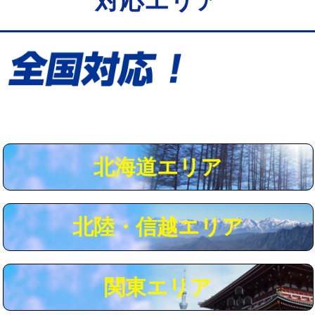
対応エリア
給水管工事※（保温材使用（バンド止
5,500円
め込み）)
給水管工事※（土の掘削・埋め戻し作
11,000円
業)
給水管工事※（塩ビ管（VP・HI）使
33,000円
用/3ｍまで)
給水管工事※（塩ビ管（VP・HI）使
+8,800円
用（追加）/3ｍ超え)
北海道エリア
給水管工事※（ライニング鋼管・銅
44,000円
管・ポリ管・HT管使用/3ｍまで)
北陸・信越エリア
給水管工事※（ライニング鋼管・銅
+8,800円
管・ポリ管・HT管使用/3ｍ超え)
マス交換（土の掘削・埋め戻し作業）
11,000円~
関東エリア
マス交換（深さ50㎝未満）
55,000円