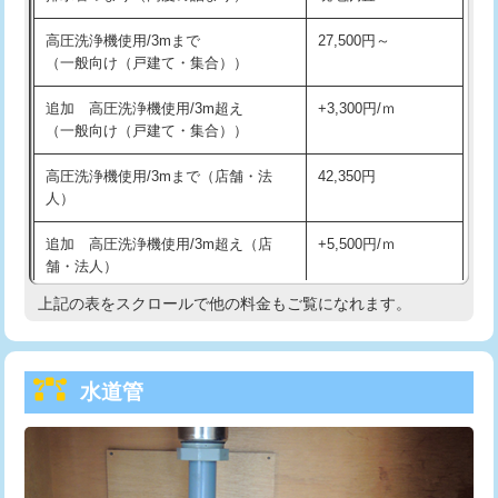
給水管工事※（バンド止め)
3,300円
高圧洗浄機使用/3mまで
27,500円～
（一般向け（戸建て・集合））
給水管工事※（支持金具設置)
5,500円
追加 高圧洗浄機使用/3m超え
+3,300円/ｍ
給水管工事※（保温材使用（バンド止
5,500円
（一般向け（戸建て・集合））
め込み）)
高圧洗浄機使用/3mまで（店舗・法
42,350円
給水管工事※（土の掘削・埋め戻し作
11,000円
人）
業)
追加 高圧洗浄機使用/3m超え（店
+5,500円/ｍ
給水管工事※（塩ビ管（VP・HI）使
33,000円
舗・法人）
用/3ｍまで)
上記の表をスクロールで他の料金もご覧になれます。
高度高圧洗浄換
現地調査
給水管工事※（塩ビ管（VP・HI）使
+8,800円
用（追加）/3ｍ超え)
トーラー作業
16,500円
給水管工事※（ライニング鋼管・銅
44,000円
水道管
トーラー機使用/3mまで
33,000円
管・ポリ管・HT管使用/3ｍまで)
追加トーラー機使用/3m超え
+3,300円
給水管工事※（ライニング鋼管・銅
+8,800円
管・ポリ管・HT管使用/3ｍ超え)
カメラ調査
33,000円