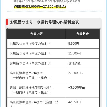
基本料金 3,300円+作業料金 27,500円+部品代 0円=30,800円
交換・取付（タンク）
22,000円+材料費
WEB割引3,000円➡27,800円(税込)
交換・取付（便器）
22,000円+材料費
お風呂つまり・水漏れ修理の作業料金表
交換・取付（普通便座）
11,000円+材料費
作業内容
作業料金
交換・取付（温水洗浄便座）
16,500円+材料費
お風呂つまり（軽度の詰まり）
5,500円
交換・取付(単水栓（壁付・デッキ
13,200円+材料費
式）)
お風呂つまり（中度の詰まり）
11,000円
交換・取付(混合水栓（壁付・デッキ
16,500円+材料費
お風呂つまり（高度の詰まり）
現地調査
式・ワンホール）)
高圧洗浄機使用/3mまで
27,500円～
交換・取付(排水栓・排水トラップ
22,000円+材料費
（一般向け（戸建て・集合））
（P/S/ポップアップ））
追加 高圧洗浄機使用/3m超え
+3,300円/ｍ
交換・取付（その他部品）
11,000円+材料費
（一般向け（戸建て・集合））
持込商品取付（単水栓）
13,200円
高圧洗浄機使用/3mまで（店舗・法
42,350円
人）