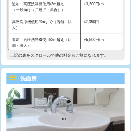
追加 高圧洗浄機使用/3m超え
+3,300円/ｍ
持込商品取付（混合水栓）
16,500円
マス交換（深さ50㎝以上）
66,000円
（一般向け（戸建て・集合））
持込商品取付（浄水器・分岐水栓）
16,500円
コンクリート斫り（厚さ10㎝まで）
27,500円
高圧洗浄機使用/3mまで（店舗・法
42,350円
人）
給水管工事※（ホール加工)
16,500円
コンクリート斫り（厚さ10㎝超え）
38,500円
追加 高圧洗浄機使用/3m超え（店
+5,500円/ｍ
給水管工事※（バンド止め)
3,300円
モルタル補修（厚さ10㎝まで）
27,500円
舗・法人）
給水管工事※（支持金具設置)
5,500円
モルタル補修（厚さ10㎝超え）
38,500円
上記の表をスクロールで他の料金もご覧になれます。
高度高圧洗浄換
現地調査
給水管工事※（保温材使用（バンド止
5,500円
洗面台設置
38,500円
トーラー作業
16,500円
め込み）)
洗面所
追加人工
16,500円
トーラー機使用/3mまで
33,000円
給水管工事※（土の掘削・埋め戻し作
11,000円
業)
廃棄・処分
現場見積
追加トーラー機使用/3m超え
+3,300円
給水管工事※（塩ビ管（VP・HI）使
33,000円
※給水管工事は20mmまでの価格です。
カメラ調査
33,000円
用/3ｍまで)
桝清掃
8,800円
給水管工事※（塩ビ管（VP・HI）使
+8,800円
用（追加）/3ｍ超え)
止水・漏水調査・防水処理・清掃・修
11,000円