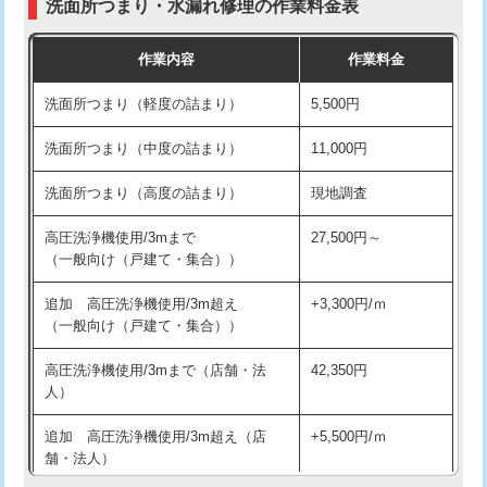
洗面所つまり・水漏れ修理の作業料金表
コンクリート斫り（厚さ10㎝超え）
38,500円
交換・取付（その他部品）
11,000円+材料費
作業内容
作業料金
モルタル補修（厚さ10㎝まで）
27,500円
持込商品取付（単水栓）
13,200円
洗面所つまり（軽度の詰まり）
5,500円
モルタル補修（厚さ10㎝超え）
38,500円
持込商品取付（混合水栓）
16,500円
洗面所つまり（中度の詰まり）
11,000円
洗面台設置
38,500円
持込商品取付（浄水器・分岐水栓）
16,500円
洗面所つまり（高度の詰まり）
現地調査
バスタブ設置
現場見積
給水管工事※（ホール加工)
16,500円
高圧洗浄機使用/3mまで
27,500円～
追加人工
16,500円
（一般向け（戸建て・集合））
給水管工事※（バンド止め)
3,300円
廃棄・処分
現場見積
追加 高圧洗浄機使用/3m超え
+3,300円/ｍ
給水管工事※（支持金具設置)
5,500円
（一般向け（戸建て・集合））
※給水管工事は20mmまでの価格です。
給水管工事※（保温材使用（バンド止
5,500円
高圧洗浄機使用/3mまで（店舗・法
42,350円
め込み）)
人）
給水管工事※（土の掘削・埋め戻し作
11,000円
追加 高圧洗浄機使用/3m超え（店
+5,500円/ｍ
業)
舗・法人）
給水管工事※（塩ビ管（VP・HI）使
33,000円