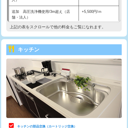
持込商品取付（混合水栓）
16,500円
追加 高圧洗浄機使用/3m超え（店
+5,500円/ｍ
持込商品取付（浄水器・分岐水栓）
16,500円
舗・法人）
持込商品取付（温水洗浄便座）
22,000円
上記の表をスクロールで他の料金もご覧になれます。
高度高圧洗浄換
現地調査
持込商品取付（普通便座⇔温水洗浄便
22,000円
トーラー作業
16,500円
座）
キッチン
トーラー機使用/3mまで
33,000円
給水管工事※（ホール加工)
16,500円
追加トーラー機使用/3m超え
+3,300円
給水管工事※（バンド止め)
3,300円
カメラ調査
33,000円
給水管工事※（支持金具設置)
5,500円
桝清掃
8,800円
給水管工事※（保温材使用（バンド止
5,500円
め込み）)
止水・漏水調査・防水処理・清掃・修
11,000円
理・調整・分解・加工など（軽作業）
給水管工事※（土の掘削・埋め戻し作
11,000円
業)
止水・漏水調査・防水処理・清掃・修
22,000円
理・調整・分解・加工など（中作業）
給水管工事※（塩ビ管（VP・HI）使
33,000円
キッチンの部品交換（カートリッジ交換）