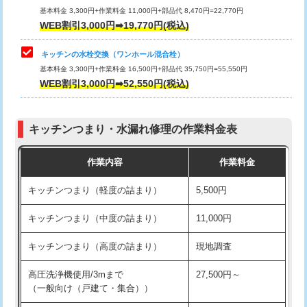
用/3ｍまで)
基本料金 3,300円+作業料金 11,000円+部品代 8,470円=22,770円
止水・漏水調査・防水処理・清掃・修
33,000円
WEB割引3,000円➡19,770円(税込)
理・調整・分解・加工など（重作業）
給水管工事※（塩ビ管（VP・HI）使
+8,800円
用（追加）/3ｍ超え)
キッチンの水栓交換（ワンホール混合栓）
お風呂タンク脱着
16,500円
基本料金 3,300円+作業料金 16,500円+部品代 35,750円=55,550円
給水管工事※（ライニング鋼管・銅
44,000円
WEB割引3,000円➡52,550円(税込)
その他部品の脱着
8,800円～
管・ポリ管・HT管使用/3ｍまで)
交換・取付（タンク）
22,000円+材料費
給水管工事※（ライニング鋼管・銅
+8,800円
管・ポリ管・HT管使用/3ｍ超え)
キッチンつまり・水漏れ修理の作業料金表
交換・取付(単水栓（壁付・デッキ
13,200円+材料費
式）)
排水管工事（土の掘削・埋め戻し作
11,000円~
作業内容
作業料金
業）
交換・取付(混合水栓（壁付・デッキ
16,500円+材料費
キッチンつまり（軽度の詰まり）
5,500円
式・ワンホール）)
排水管工事（排水管工事/3ｍまで）
55,000円
キッチンつまり（中度の詰まり）
11,000円
交換・取付(排水栓・排水トラップ
22,000円+材料費
排水管工事（追加 排水管工事/3ｍ超
+11,000円
（P/S/ポップアップ））
え）
キッチンつまり（高度の詰まり）
現地調査
交換・取付（その他部品）
11,000円+材料費
マス交換（土の掘削・埋め戻し作業）
11,000円~
高圧洗浄機使用/3mまで
27,500円～
（一般向け（戸建て・集合））
持込商品取付（単水栓）
13,200円
マス交換（深さ50㎝未満）
55,000円