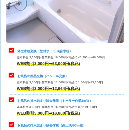
桝清掃
8,800円
止水・漏水調査・防水処理・清掃・修
11,000円
理・調整・分解・加工など（軽作業）
止水・漏水調査・防水処理・清掃・修
22,000円
理・調整・分解・加工など（中作業）
浴室水栓交換（壁付サーモ 混合水栓）
基本料金 3,300円+作業料金 16,500円+部品代 46,200円=66,000円
止水・漏水調査・防水処理・清掃・修
33,000円
WEB割引3,000円➡63,000円(税込)
理・調整・分解・加工など（重作業）
お風呂の部品交換（ハンドル交換）
トイレタンク脱着
16,500円
基本料金 3,300円+作業料金 11,000円+部品代 1,364円=15,664円
WEB割引3,000円➡12,664円(税込)
トイレ便器脱着
16,500円
タンクレストイレ脱着
33,000円
お風呂の排水詰まり除去作業（トーラー作業3ｍ迄）
基本料金 3,300円+作業料金 16,500円+部品代 0円=19,800円
小便器トイレ脱着
現地見積
WEB割引3,000円➡16,800円(税込)
その他部品の脱着
8,800円～
お風呂の排水詰まり除去作業（高圧洗浄3ｍ迄）