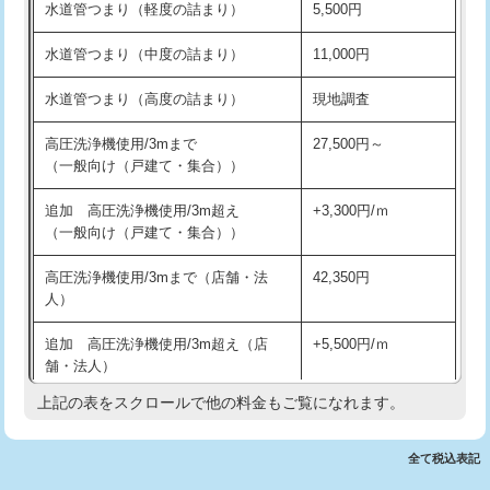
水道管つまり（軽度の詰まり）
5,500円
交換・取付(排水栓・排水トラップ
22,000円+材料費
洗面台設置
38,500円
（P/S/ポップアップ））
水道管つまり（中度の詰まり）
11,000円
化粧台設置
22,000円
交換・取付（その他部品）
11,000円+材料費
水道管つまり（高度の詰まり）
現地調査
追加人工
16,500円
持込商品取付（単水栓）
13,200円
高圧洗浄機使用/3mまで
27,500円～
廃棄・処分
現場見積
（一般向け（戸建て・集合））
持込商品取付（混合水栓）
16,500円
※給水管工事は20mmまでの価格です。
追加 高圧洗浄機使用/3m超え
+3,300円/ｍ
持込商品取付（浄水器・分岐水栓）
16,500円
（一般向け（戸建て・集合））
排水管工事（土の掘削・埋め戻し作
11,000円~
高圧洗浄機使用/3mまで（店舗・法
42,350円
業）
人）
排水管工事（排水管工事/3ｍまで）
55,000円
追加 高圧洗浄機使用/3m超え（店
+5,500円/ｍ
舗・法人）
排水管工事（追加 排水管工事/3ｍ超
+11,000円
え）
上記の表をスクロールで他の料金もご覧になれます。
高度高圧洗浄換
現地調査
マス交換（土の掘削・埋め戻し作業）
11,000円~
トーラー作業
16,500円
全て税込表記
マス交換（深さ50㎝未満）
55,000円