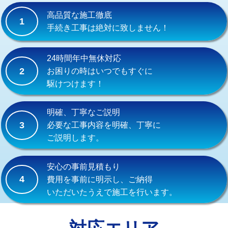
式）)
高品質な施工徹底
1
交換・取付(混合水栓（壁付・デッキ
16,500円+材料費
手続き工事は絶対に致しません！
式・ワンホール）)
交換・取付(排水栓・排水トラップ
22,000円+材料費
24時間年中無休対応
（P/S/ポップアップ））
2
お困りの時はいつでもすぐに
駆けつけます！
交換・取付（その他部品）
11,000円+材料費
持込商品取付（単水栓）
13,200円
明確、丁寧なご説明
3
必要な工事内容を明確、丁寧に
持込商品取付（混合水栓）
16,500円
ご説明します。
持込商品取付（浄水器・分岐水栓）
16,500円
安心の事前見積もり
給水管工事※（ホール加工)
16,500円
4
費用を事前に明示し、ご納得
いただいたうえで施工を行います。
給水管工事※（バンド止め)
3,300円
給水管工事※（支持金具設置)
5,500円