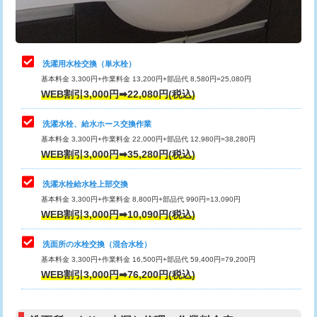
理・調整・分解・加工など（軽作業）
給水管工事※（ライニング鋼管・銅
44,000円
管・ポリ管・HT管使用/3ｍまで)
止水・漏水調査・防水処理・清掃・修
22,000円
理・調整・分解・加工など（中作業）
給水管工事※（ライニング鋼管・銅
+8,800円
洗濯用水栓交換（単水栓）
管・ポリ管・HT管使用/3ｍ超え)
基本料金 3,300円+作業料金 13,200円+部品代 8,580円=25,080円
止水・漏水調査・防水処理・清掃・修
33,000円
WEB割引3,000円➡22,080円(税込)
理・調整・分解・加工など（重作業）
排水管工事（土の掘削・埋め戻し作
11,000円~
業）
洗濯水栓、給水ホース交換作業
キッチンタンク脱着
16,500円
基本料金 3,300円+作業料金 22,000円+部品代 12,980円=38,280円
排水管工事（排水管工事/3ｍまで）
55,000円
WEB割引3,000円➡35,280円(税込)
その他部品の脱着
8,800円～
排水管工事（追加 排水管工事/3ｍ超
+11,000円
交換・取付（タンク）
22,000円+材料費
洗濯水栓給水栓上部交換
え）
基本料金 3,300円+作業料金 8,800円+部品代 990円=13,090円
交換・取付(単水栓（壁付・デッキ
13,200円+材料費
WEB割引3,000円➡10,090円(税込)
マス交換（土の掘削・埋め戻し作業）
11,000円~
式）)
洗面所の水栓交換（混合水栓）
マス交換（深さ50㎝未満）
55,000円
交換・取付(混合水栓（壁付・デッキ
16,500円+材料費
基本料金 3,300円+作業料金 16,500円+部品代 59,400円=79,200円
式・ワンホール）)
WEB割引3,000円➡76,200円(税込)
マス交換（深さ50㎝以上）
66,000円
交換・取付(排水栓・排水トラップ
22,000円+材料費
コンクリート斫り（厚さ10㎝まで）
27,500円
（P/S/ポップアップ））