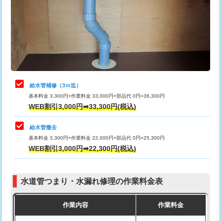
排水管工事（土の掘削・埋め戻し作
11,000円~
桝清掃
8,800円
業）
止水・漏水調査・防水処理・清掃・修
11,000円
排水管工事（排水管工事/3ｍまで）
55,000円
理・調整・分解・加工など（軽作業）
排水管工事（追加 排水管工事/3ｍ超
+11,000円
止水・漏水調査・防水処理・清掃・修
22,000円
え）
理・調整・分解・加工など（中作業）
給水管補修（3ｍ迄）
マス交換（土の掘削・埋め戻し作業）
11,000円~
基本料金 3,300円+作業料金 33,000円+部品代 0円=36,300円
止水・漏水調査・防水処理・清掃・修
33,000円
WEB割引3,000円➡33,300円(税込)
理・調整・分解・加工など（重作業）
マス交換（深さ50㎝未満）
55,000円
給水管撤去
その他部品の脱着
8,800円～
マス交換（深さ50㎝以上）
66,000円
基本料金 3,300円+作業料金 22,000円+部品代 0円=25,300円
WEB割引3,000円➡22,300円(税込)
交換・取付（タンク）
22,000円+材料費
コンクリート斫り（厚さ10㎝まで）
27,500円
交換・取付(単水栓（壁付・デッキ
13,200円+材料費
コンクリート斫り（厚さ10㎝超え）
38,500円
式）)
水道管つまり・水漏れ修理の作業料金表
モルタル補修（厚さ10㎝まで）
27,500円
交換・取付(混合水栓（壁付・デッキ
16,500円+材料費
作業内容
作業料金
式・ワンホール）)
モルタル補修（厚さ10㎝超え）
38,500円