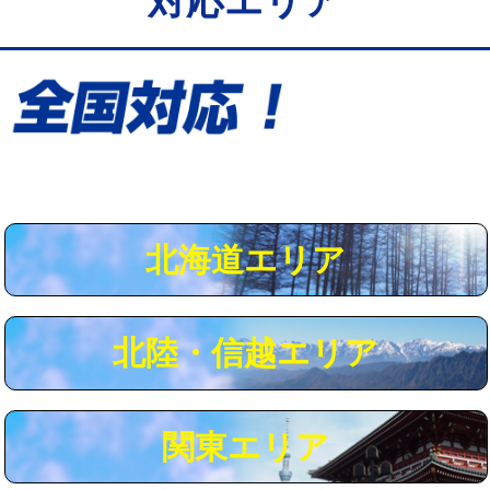
対応エリア
給水管工事※（保温材使用（バンド止
5,500円
め込み）)
給水管工事※（土の掘削・埋め戻し作
11,000円
業)
給水管工事※（塩ビ管（VP・HI）使
33,000円
用/3ｍまで)
給水管工事※（塩ビ管（VP・HI）使
+8,800円
用（追加）/3ｍ超え)
北海道エリア
給水管工事※（ライニング鋼管・銅
44,000円
管・ポリ管・HT管使用/3ｍまで)
北陸・信越エリア
給水管工事※（ライニング鋼管・銅
+8,800円
管・ポリ管・HT管使用/3ｍ超え)
マス交換（土の掘削・埋め戻し作業）
11,000円~
関東エリア
マス交換（深さ50㎝未満）
55,000円