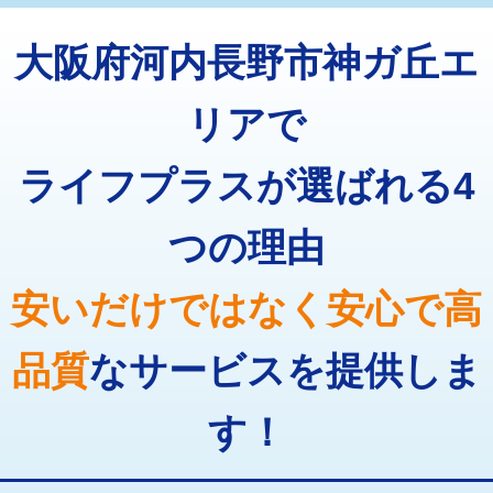
トーラー機使用/3mまで
33,000円
マス交換（深さ50㎝以上）
66,000円
大阪府河内長野市神ガ丘エ
追加トーラー機使用/3m超え
+3,300円
コンクリート斫り（厚さ10㎝まで）
27,500円
カメラ調査
33,000円
リアで
コンクリート斫り（厚さ10㎝超え）
38,500円
桝清掃
8,800円
ライフプラスが選ばれる4
モルタル補修（厚さ10㎝まで）
27,500円
止水・漏水調査・防水処理・清掃・修
11,000円
理・調整・分解・加工など（軽作業）
モルタル補修（厚さ10㎝超え）
38,500円
つの理由
止水・漏水調査・防水処理・清掃・修
22,000円
追加人工
16,500円
理・調整・分解・加工など（中作業）
安いだけではなく安心で高
廃棄・処分
現場見積
止水・漏水調査・防水処理・清掃・修
33,000円
理・調整・分解・加工など（重作業）
品質
なサービスを提供しま
その他部品の脱着
8,800円～
す！
交換・取付（タンク）
22,000円+材料費
交換・取付(単水栓（壁付・デッキ
13,200円+材料費