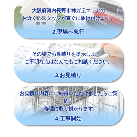
大阪府河内長野市神ガ丘エリアの
お近くのスタッフが直ぐに駆け付けます。
2.現場へ急行
その場でお見積りを提示します。
ご不明な点はなんでもご相談ください。
3.お見積り
お見積り内容にご納得いただけましたらご契
約。
修理に取り掛かります
4.工事開始