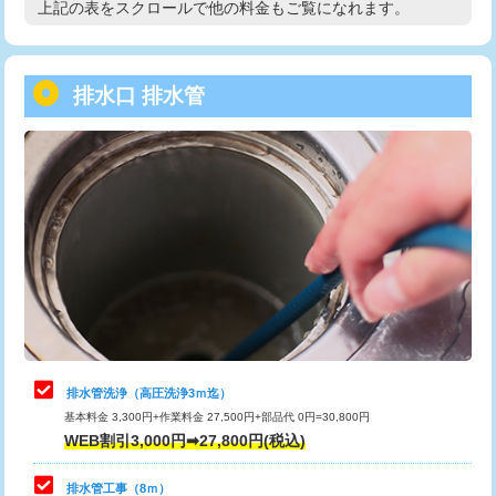
上記の表をスクロールで他の料金もご覧になれます。
高度高圧洗浄換
現地調査
用/3ｍまで)
トーラー作業
16,500円
給水管工事※（塩ビ管（VP・HI）使
+8,800円
用（追加）/3ｍ超え)
排水口 排水管
トーラー機使用/3mまで
33,000円
給水管工事※（ライニング鋼管・銅
44,000円
追加トーラー機使用/3m超え
+3,300円
管・ポリ管・HT管使用/3ｍまで)
カメラ調査
33,000円
給水管工事※（ライニング鋼管・銅
+8,800円
管・ポリ管・HT管使用/3ｍ超え)
桝清掃
8,800円
排水管工事（土の掘削・埋め戻し作
11,000円~
止水・漏水調査・防水処理・清掃・修
11,000円
業）
理・調整・分解・加工など（軽作業）
排水管工事（排水管工事/3ｍまで）
55,000円
止水・漏水調査・防水処理・清掃・修
22,000円
理・調整・分解・加工など（中作業）
排水管工事（追加 排水管工事/3ｍ超
+11,000円
排水管洗浄（高圧洗浄3ｍ迄）
え）
基本料金 3,300円+作業料金 27,500円+部品代 0円=30,800円
止水・漏水調査・防水処理・清掃・修
33,000円
WEB割引3,000円➡27,800円(税込)
理・調整・分解・加工など（重作業）
マス交換（土の掘削・埋め戻し作業）
11,000円~
排水管工事（8ｍ）
その他部品の脱着
8,800円～
マス交換（深さ50㎝未満）
55,000円