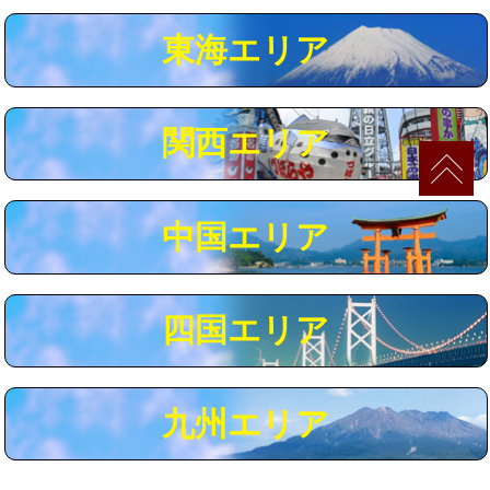
マス交換（深さ50㎝以上）
66,000円
東海エリア
コンクリート斫り（厚さ10㎝まで）
27,500円
コンクリート斫り（厚さ10㎝超え）
38,500円
関西エリア
モルタル補修（厚さ10㎝まで）
27,500円
モルタル補修（厚さ10㎝超え）
38,500円
中国エリア
追加人工
16,500円
廃棄・処分
現場見積
四国エリア
※給水管工事は20mmまでの価格です。
九州エリア