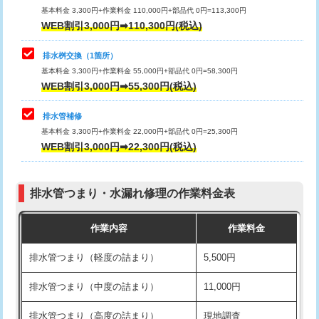
基本料金 3,300円+作業料金 110,000円+部品代 0円=113,300円
WEB割引3,000円➡110,300円(税込)
交換・取付（タンク）
22,000円+材料費
マス交換（深さ50㎝以上）
66,000円
交換・取付(単水栓（壁付・デッキ
13,200円+材料費
コンクリート斫り（厚さ10㎝まで）
27,500円
排水桝交換（1箇所）
式）)
基本料金 3,300円+作業料金 55,000円+部品代 0円=58,300円
コンクリート斫り（厚さ10㎝超え）
38,500円
WEB割引3,000円➡55,300円(税込)
交換・取付(混合水栓（壁付・デッキ
16,500円+材料費
式・ワンホール）)
モルタル補修（厚さ10㎝まで）
27,500円
排水管補修
基本料金 3,300円+作業料金 22,000円+部品代 0円=25,300円
交換・取付(排水栓・排水トラップ
22,000円+材料費
モルタル補修（厚さ10㎝超え）
38,500円
WEB割引3,000円➡22,300円(税込)
（P/S/ポップアップ））
台所シンク・作業台設置
現場見積
交換・取付（その他部品）
11,000円+材料費
排水管つまり・水漏れ修理の作業料金表
追加人工
16,500円
持込商品取付（単水栓）
13,200円
作業内容
作業料金
廃棄・処分
現場見積
持込商品取付（混合水栓）
16,500円
排水管つまり（軽度の詰まり）
5,500円
※給水管工事は20mmまでの価格です。
持込商品取付（浄水器・分岐水栓）
16,500円
排水管つまり（中度の詰まり）
11,000円
給水管工事※（ホール加工)
16,500円
排水管つまり（高度の詰まり）
現地調査