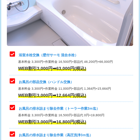
桝清掃
8,800円
止水・漏水調査・防水処理・清掃・修
11,000円
理・調整・分解・加工など（軽作業）
止水・漏水調査・防水処理・清掃・修
22,000円
理・調整・分解・加工など（中作業）
浴室水栓交換（壁付サーモ 混合水栓）
基本料金 3,300円+作業料金 16,500円+部品代 46,200円=66,000円
止水・漏水調査・防水処理・清掃・修
33,000円
WEB割引3,000円➡63,000円(税込)
理・調整・分解・加工など（重作業）
お風呂の部品交換（ハンドル交換）
トイレタンク脱着
16,500円
基本料金 3,300円+作業料金 11,000円+部品代 1,364円=15,664円
WEB割引3,000円➡12,664円(税込)
トイレ便器脱着
16,500円
タンクレストイレ脱着
33,000円
お風呂の排水詰まり除去作業（トーラー作業3ｍ迄）
基本料金 3,300円+作業料金 16,500円+部品代 0円=19,800円
小便器トイレ脱着
現地見積
WEB割引3,000円➡16,800円(税込)
その他部品の脱着
8,800円～
お風呂の排水詰まり除去作業（高圧洗浄3ｍ迄）