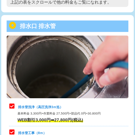
上記の表をスクロールで他の料金もご覧になれます。
高度高圧洗浄換
現地調査
用/3ｍまで)
トーラー作業
16,500円
給水管工事※（塩ビ管（VP・HI）使
+8,800円
用（追加）/3ｍ超え)
排水口 排水管
トーラー機使用/3mまで
33,000円
給水管工事※（ライニング鋼管・銅
44,000円
追加トーラー機使用/3m超え
+3,300円
管・ポリ管・HT管使用/3ｍまで)
カメラ調査
33,000円
給水管工事※（ライニング鋼管・銅
+8,800円
管・ポリ管・HT管使用/3ｍ超え)
桝清掃
8,800円
排水管工事（土の掘削・埋め戻し作
11,000円~
止水・漏水調査・防水処理・清掃・修
11,000円
業）
理・調整・分解・加工など（軽作業）
排水管工事（排水管工事/3ｍまで）
55,000円
止水・漏水調査・防水処理・清掃・修
22,000円
理・調整・分解・加工など（中作業）
排水管工事（追加 排水管工事/3ｍ超
+11,000円
排水管洗浄（高圧洗浄3ｍ迄）
え）
基本料金 3,300円+作業料金 27,500円+部品代 0円=30,800円
止水・漏水調査・防水処理・清掃・修
33,000円
WEB割引3,000円➡27,800円(税込)
理・調整・分解・加工など（重作業）
マス交換（土の掘削・埋め戻し作業）
11,000円~
排水管工事（8ｍ）
その他部品の脱着
8,800円～
マス交換（深さ50㎝未満）
55,000円