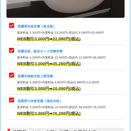
理・調整・分解・加工など（軽作業）
給水管工事※（ライニング鋼管・銅
44,000円
管・ポリ管・HT管使用/3ｍまで)
止水・漏水調査・防水処理・清掃・修
22,000円
理・調整・分解・加工など（中作業）
給水管工事※（ライニング鋼管・銅
+8,800円
洗濯用水栓交換（単水栓）
管・ポリ管・HT管使用/3ｍ超え)
基本料金 3,300円+作業料金 13,200円+部品代 8,580円=25,080円
止水・漏水調査・防水処理・清掃・修
33,000円
WEB割引3,000円➡22,080円(税込)
理・調整・分解・加工など（重作業）
排水管工事（土の掘削・埋め戻し作
11,000円~
業）
洗濯水栓、給水ホース交換作業
キッチンタンク脱着
16,500円
基本料金 3,300円+作業料金 22,000円+部品代 12,980円=38,280円
排水管工事（排水管工事/3ｍまで）
55,000円
WEB割引3,000円➡35,280円(税込)
その他部品の脱着
8,800円～
排水管工事（追加 排水管工事/3ｍ超
+11,000円
交換・取付（タンク）
22,000円+材料費
洗濯水栓給水栓上部交換
え）
基本料金 3,300円+作業料金 8,800円+部品代 990円=13,090円
交換・取付(単水栓（壁付・デッキ
13,200円+材料費
WEB割引3,000円➡10,090円(税込)
マス交換（土の掘削・埋め戻し作業）
11,000円~
式）)
洗面所の水栓交換（混合水栓）
マス交換（深さ50㎝未満）
55,000円
交換・取付(混合水栓（壁付・デッキ
16,500円+材料費
基本料金 3,300円+作業料金 16,500円+部品代 59,400円=79,200円
式・ワンホール）)
WEB割引3,000円➡76,200円(税込)
マス交換（深さ50㎝以上）
66,000円
交換・取付(排水栓・排水トラップ
22,000円+材料費
コンクリート斫り（厚さ10㎝まで）
27,500円
（P/S/ポップアップ））