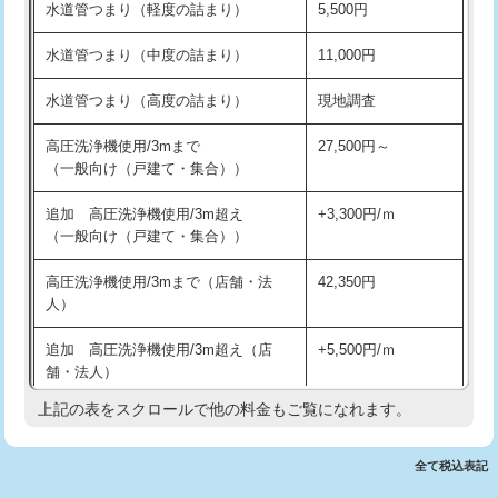
水道管つまり（軽度の詰まり）
5,500円
交換・取付(排水栓・排水トラップ
22,000円+材料費
洗面台設置
38,500円
（P/S/ポップアップ））
水道管つまり（中度の詰まり）
11,000円
化粧台設置
22,000円
交換・取付（その他部品）
11,000円+材料費
水道管つまり（高度の詰まり）
現地調査
追加人工
16,500円
持込商品取付（単水栓）
13,200円
高圧洗浄機使用/3mまで
27,500円～
廃棄・処分
現場見積
（一般向け（戸建て・集合））
持込商品取付（混合水栓）
16,500円
※給水管工事は20mmまでの価格です。
追加 高圧洗浄機使用/3m超え
+3,300円/ｍ
持込商品取付（浄水器・分岐水栓）
16,500円
（一般向け（戸建て・集合））
排水管工事（土の掘削・埋め戻し作
11,000円~
高圧洗浄機使用/3mまで（店舗・法
42,350円
業）
人）
排水管工事（排水管工事/3ｍまで）
55,000円
追加 高圧洗浄機使用/3m超え（店
+5,500円/ｍ
舗・法人）
排水管工事（追加 排水管工事/3ｍ超
+11,000円
え）
上記の表をスクロールで他の料金もご覧になれます。
高度高圧洗浄換
現地調査
マス交換（土の掘削・埋め戻し作業）
11,000円~
トーラー作業
16,500円
全て税込表記
マス交換（深さ50㎝未満）
55,000円