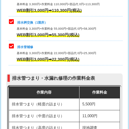
基本料金 3,300円+作業料金 110,000円+部品代 0円=113,300円
WEB割引3,000円➡110,300円(税込)
交換・取付（タンク）
22,000円+材料費
マス交換（深さ50㎝以上）
66,000円
交換・取付(単水栓（壁付・デッキ
13,200円+材料費
コンクリート斫り（厚さ10㎝まで）
27,500円
排水桝交換（1箇所）
式）)
基本料金 3,300円+作業料金 55,000円+部品代 0円=58,300円
コンクリート斫り（厚さ10㎝超え）
38,500円
WEB割引3,000円➡55,300円(税込)
交換・取付(混合水栓（壁付・デッキ
16,500円+材料費
式・ワンホール）)
モルタル補修（厚さ10㎝まで）
27,500円
排水管補修
基本料金 3,300円+作業料金 22,000円+部品代 0円=25,300円
交換・取付(排水栓・排水トラップ
22,000円+材料費
モルタル補修（厚さ10㎝超え）
38,500円
WEB割引3,000円➡22,300円(税込)
（P/S/ポップアップ））
台所シンク・作業台設置
現場見積
交換・取付（その他部品）
11,000円+材料費
排水管つまり・水漏れ修理の作業料金表
追加人工
16,500円
持込商品取付（単水栓）
13,200円
作業内容
作業料金
廃棄・処分
現場見積
持込商品取付（混合水栓）
16,500円
排水管つまり（軽度の詰まり）
5,500円
※給水管工事は20mmまでの価格です。
持込商品取付（浄水器・分岐水栓）
16,500円
排水管つまり（中度の詰まり）
11,000円
給水管工事※（ホール加工)
16,500円
排水管つまり（高度の詰まり）
現地調査