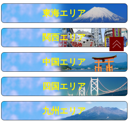
マス交換（深さ50㎝以上）
66,000円
東海エリア
コンクリート斫り（厚さ10㎝まで）
27,500円
コンクリート斫り（厚さ10㎝超え）
38,500円
関西エリア
モルタル補修（厚さ10㎝まで）
27,500円
モルタル補修（厚さ10㎝超え）
38,500円
中国エリア
追加人工
16,500円
廃棄・処分
現場見積
四国エリア
※給水管工事は20mmまでの価格です。
九州エリア