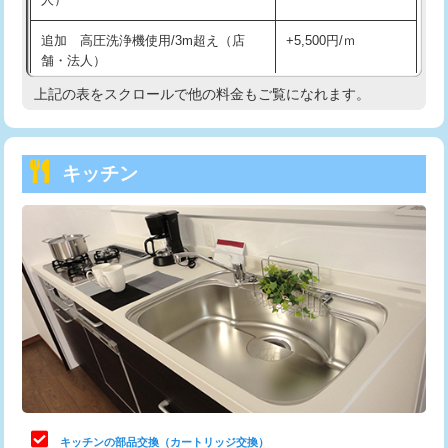
持込商品取付（混合水栓）
16,500円
追加 高圧洗浄機使用/3m超え（店
+5,500円/ｍ
持込商品取付（浄水器・分岐水栓）
16,500円
舗・法人）
持込商品取付（温水洗浄便座）
22,000円
上記の表をスクロールで他の料金もご覧になれます。
高度高圧洗浄換
現地調査
持込商品取付（普通便座⇔温水洗浄便
22,000円
トーラー作業
16,500円
座）
キッチン
トーラー機使用/3mまで
33,000円
給水管工事※（ホール加工)
16,500円
追加トーラー機使用/3m超え
+3,300円
給水管工事※（バンド止め)
3,300円
カメラ調査
33,000円
給水管工事※（支持金具設置)
5,500円
桝清掃
8,800円
給水管工事※（保温材使用（バンド止
5,500円
め込み）)
止水・漏水調査・防水処理・清掃・修
11,000円
理・調整・分解・加工など（軽作業）
給水管工事※（土の掘削・埋め戻し作
11,000円
業)
止水・漏水調査・防水処理・清掃・修
22,000円
理・調整・分解・加工など（中作業）
給水管工事※（塩ビ管（VP・HI）使
33,000円
キッチンの部品交換（カートリッジ交換）