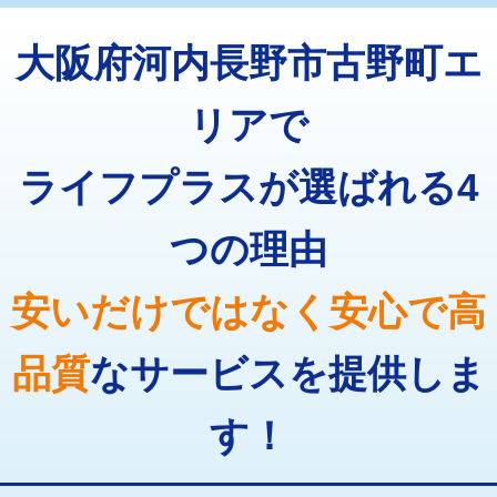
トーラー機使用/3mまで
33,000円
マス交換（深さ50㎝以上）
66,000円
大阪府河内長野市古野町エ
追加トーラー機使用/3m超え
+3,300円
コンクリート斫り（厚さ10㎝まで）
27,500円
カメラ調査
33,000円
リアで
コンクリート斫り（厚さ10㎝超え）
38,500円
桝清掃
8,800円
ライフプラスが選ばれる4
モルタル補修（厚さ10㎝まで）
27,500円
止水・漏水調査・防水処理・清掃・修
11,000円
理・調整・分解・加工など（軽作業）
モルタル補修（厚さ10㎝超え）
38,500円
つの理由
止水・漏水調査・防水処理・清掃・修
22,000円
追加人工
16,500円
理・調整・分解・加工など（中作業）
安いだけではなく安心で高
廃棄・処分
現場見積
止水・漏水調査・防水処理・清掃・修
33,000円
理・調整・分解・加工など（重作業）
品質
なサービスを提供しま
その他部品の脱着
8,800円～
す！
交換・取付（タンク）
22,000円+材料費
交換・取付(単水栓（壁付・デッキ
13,200円+材料費