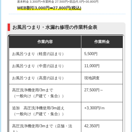
基本料金 3,300円+作業料金 27,500円+部品代 0円=30,800円
交換・取付（タンク）
22,000円+材料費
WEB割引3,000円➡27,800円(税込)
交換・取付（便器）
22,000円+材料費
お風呂つまり・水漏れ修理の作業料金表
交換・取付（普通便座）
11,000円+材料費
作業内容
作業料金
交換・取付（温水洗浄便座）
16,500円+材料費
お風呂つまり（軽度の詰まり）
5,500円
交換・取付(単水栓（壁付・デッキ
13,200円+材料費
式）)
お風呂つまり（中度の詰まり）
11,000円
交換・取付(混合水栓（壁付・デッキ
16,500円+材料費
お風呂つまり（高度の詰まり）
現地調査
式・ワンホール）)
高圧洗浄機使用/3mまで
27,500円～
交換・取付(排水栓・排水トラップ
22,000円+材料費
（一般向け（戸建て・集合））
（P/S/ポップアップ））
追加 高圧洗浄機使用/3m超え
+3,300円/ｍ
交換・取付（その他部品）
11,000円+材料費
（一般向け（戸建て・集合））
持込商品取付（単水栓）
13,200円
高圧洗浄機使用/3mまで（店舗・法
42,350円
人）