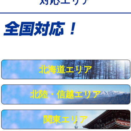
対応エリア
給水管工事※（保温材使用（バンド止
5,500円
め込み）)
給水管工事※（土の掘削・埋め戻し作
11,000円
業)
給水管工事※（塩ビ管（VP・HI）使
33,000円
用/3ｍまで)
給水管工事※（塩ビ管（VP・HI）使
+8,800円
用（追加）/3ｍ超え)
北海道エリア
給水管工事※（ライニング鋼管・銅
44,000円
管・ポリ管・HT管使用/3ｍまで)
北陸・信越エリア
給水管工事※（ライニング鋼管・銅
+8,800円
管・ポリ管・HT管使用/3ｍ超え)
マス交換（土の掘削・埋め戻し作業）
11,000円~
関東エリア
マス交換（深さ50㎝未満）
55,000円