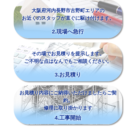
大阪府河内長野市古野町エリアの
お近くのスタッフが直ぐに駆け付けます。
2.現場へ急行
その場でお見積りを提示します。
ご不明な点はなんでもご相談ください。
3.お見積り
お見積り内容にご納得いただけましたらご契
約。
修理に取り掛かります
4.工事開始