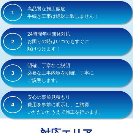
式）)
高品質な施工徹底
1
交換・取付(混合水栓（壁付・デッキ
16,500円+材料費
手続き工事は絶対に致しません！
式・ワンホール）)
交換・取付(排水栓・排水トラップ
22,000円+材料費
24時間年中無休対応
（P/S/ポップアップ））
2
お困りの時はいつでもすぐに
駆けつけます！
交換・取付（その他部品）
11,000円+材料費
持込商品取付（単水栓）
13,200円
明確、丁寧なご説明
3
必要な工事内容を明確、丁寧に
持込商品取付（混合水栓）
16,500円
ご説明します。
持込商品取付（浄水器・分岐水栓）
16,500円
安心の事前見積もり
給水管工事※（ホール加工)
16,500円
4
費用を事前に明示し、ご納得
いただいたうえで施工を行います。
給水管工事※（バンド止め)
3,300円
給水管工事※（支持金具設置)
5,500円