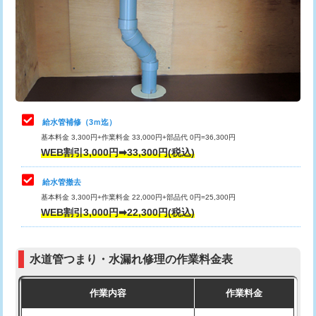
排水管工事（土の掘削・埋め戻し作
11,000円~
桝清掃
8,800円
業）
止水・漏水調査・防水処理・清掃・修
11,000円
排水管工事（排水管工事/3ｍまで）
55,000円
理・調整・分解・加工など（軽作業）
排水管工事（追加 排水管工事/3ｍ超
+11,000円
止水・漏水調査・防水処理・清掃・修
22,000円
え）
理・調整・分解・加工など（中作業）
給水管補修（3ｍ迄）
マス交換（土の掘削・埋め戻し作業）
11,000円~
基本料金 3,300円+作業料金 33,000円+部品代 0円=36,300円
止水・漏水調査・防水処理・清掃・修
33,000円
WEB割引3,000円➡33,300円(税込)
理・調整・分解・加工など（重作業）
マス交換（深さ50㎝未満）
55,000円
給水管撤去
その他部品の脱着
8,800円～
マス交換（深さ50㎝以上）
66,000円
基本料金 3,300円+作業料金 22,000円+部品代 0円=25,300円
WEB割引3,000円➡22,300円(税込)
交換・取付（タンク）
22,000円+材料費
コンクリート斫り（厚さ10㎝まで）
27,500円
交換・取付(単水栓（壁付・デッキ
13,200円+材料費
コンクリート斫り（厚さ10㎝超え）
38,500円
式）)
水道管つまり・水漏れ修理の作業料金表
モルタル補修（厚さ10㎝まで）
27,500円
交換・取付(混合水栓（壁付・デッキ
16,500円+材料費
作業内容
作業料金
式・ワンホール）)
モルタル補修（厚さ10㎝超え）
38,500円