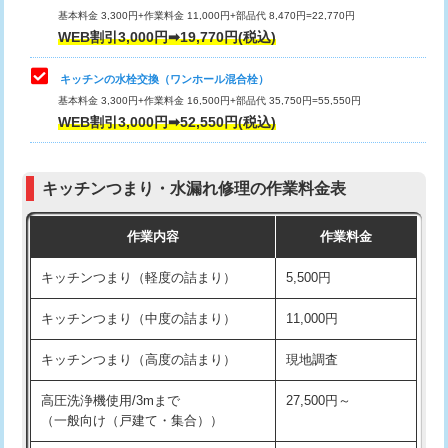
用/3ｍまで)
基本料金 3,300円+作業料金 11,000円+部品代 8,470円=22,770円
止水・漏水調査・防水処理・清掃・修
33,000円
WEB割引3,000円➡19,770円(税込)
理・調整・分解・加工など（重作業）
給水管工事※（塩ビ管（VP・HI）使
+8,800円
用（追加）/3ｍ超え)
キッチンの水栓交換（ワンホール混合栓）
お風呂タンク脱着
16,500円
基本料金 3,300円+作業料金 16,500円+部品代 35,750円=55,550円
給水管工事※（ライニング鋼管・銅
44,000円
WEB割引3,000円➡52,550円(税込)
その他部品の脱着
8,800円～
管・ポリ管・HT管使用/3ｍまで)
交換・取付（タンク）
22,000円+材料費
給水管工事※（ライニング鋼管・銅
+8,800円
管・ポリ管・HT管使用/3ｍ超え)
キッチンつまり・水漏れ修理の作業料金表
交換・取付(単水栓（壁付・デッキ
13,200円+材料費
式）)
排水管工事（土の掘削・埋め戻し作
11,000円~
作業内容
作業料金
業）
交換・取付(混合水栓（壁付・デッキ
16,500円+材料費
キッチンつまり（軽度の詰まり）
5,500円
式・ワンホール）)
排水管工事（排水管工事/3ｍまで）
55,000円
キッチンつまり（中度の詰まり）
11,000円
交換・取付(排水栓・排水トラップ
22,000円+材料費
排水管工事（追加 排水管工事/3ｍ超
+11,000円
（P/S/ポップアップ））
え）
キッチンつまり（高度の詰まり）
現地調査
交換・取付（その他部品）
11,000円+材料費
マス交換（土の掘削・埋め戻し作業）
11,000円~
高圧洗浄機使用/3mまで
27,500円～
（一般向け（戸建て・集合））
持込商品取付（単水栓）
13,200円
マス交換（深さ50㎝未満）
55,000円