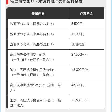
洗面所つまり・水漏れ修理の作業料金表
コンクリート斫り（厚さ10㎝超え）
38,500円
交換・取付（その他部品）
11,000円+材料費
作業内容
作業料金
モルタル補修（厚さ10㎝まで）
27,500円
持込商品取付（単水栓）
13,200円
洗面所つまり（軽度の詰まり）
5,500円
モルタル補修（厚さ10㎝超え）
38,500円
持込商品取付（混合水栓）
16,500円
洗面所つまり（中度の詰まり）
11,000円
洗面台設置
38,500円
持込商品取付（浄水器・分岐水栓）
16,500円
洗面所つまり（高度の詰まり）
現地調査
バスタブ設置
現場見積
給水管工事※（ホール加工)
16,500円
高圧洗浄機使用/3mまで
27,500円～
追加人工
16,500円
（一般向け（戸建て・集合））
給水管工事※（バンド止め)
3,300円
廃棄・処分
現場見積
追加 高圧洗浄機使用/3m超え
+3,300円/ｍ
給水管工事※（支持金具設置)
5,500円
（一般向け（戸建て・集合））
※給水管工事は20mmまでの価格です。
給水管工事※（保温材使用（バンド止
5,500円
高圧洗浄機使用/3mまで（店舗・法
42,350円
め込み）)
人）
給水管工事※（土の掘削・埋め戻し作
11,000円
追加 高圧洗浄機使用/3m超え（店
+5,500円/ｍ
業)
舗・法人）
給水管工事※（塩ビ管（VP・HI）使
33,000円