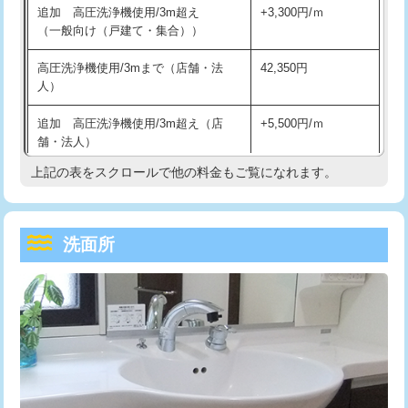
追加 高圧洗浄機使用/3m超え
+3,300円/ｍ
持込商品取付（混合水栓）
16,500円
マス交換（深さ50㎝以上）
66,000円
（一般向け（戸建て・集合））
持込商品取付（浄水器・分岐水栓）
16,500円
コンクリート斫り（厚さ10㎝まで）
27,500円
高圧洗浄機使用/3mまで（店舗・法
42,350円
人）
給水管工事※（ホール加工)
16,500円
コンクリート斫り（厚さ10㎝超え）
38,500円
追加 高圧洗浄機使用/3m超え（店
+5,500円/ｍ
給水管工事※（バンド止め)
3,300円
モルタル補修（厚さ10㎝まで）
27,500円
舗・法人）
給水管工事※（支持金具設置)
5,500円
モルタル補修（厚さ10㎝超え）
38,500円
上記の表をスクロールで他の料金もご覧になれます。
高度高圧洗浄換
現地調査
給水管工事※（保温材使用（バンド止
5,500円
洗面台設置
38,500円
トーラー作業
16,500円
め込み）)
洗面所
追加人工
16,500円
トーラー機使用/3mまで
33,000円
給水管工事※（土の掘削・埋め戻し作
11,000円
業)
廃棄・処分
現場見積
追加トーラー機使用/3m超え
+3,300円
給水管工事※（塩ビ管（VP・HI）使
33,000円
※給水管工事は20mmまでの価格です。
カメラ調査
33,000円
用/3ｍまで)
桝清掃
8,800円
給水管工事※（塩ビ管（VP・HI）使
+8,800円
用（追加）/3ｍ超え)
止水・漏水調査・防水処理・清掃・修
11,000円