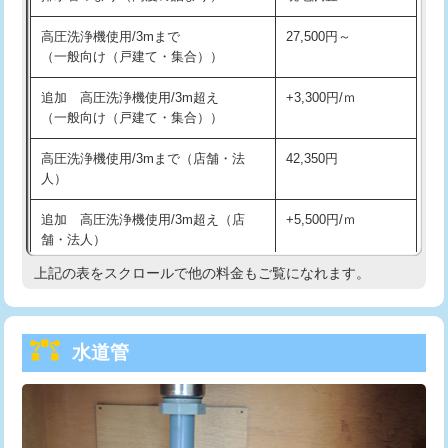
給水管工事※（バンド止め)
3,300円
高圧洗浄機使用/3mまで
27,500円～
（一般向け（戸建て・集合））
給水管工事※（支持金具設置)
5,500円
追加 高圧洗浄機使用/3m超え
+3,300円/ｍ
給水管工事※（保温材使用（バンド止
5,500円
（一般向け（戸建て・集合））
め込み）)
高圧洗浄機使用/3mまで（店舗・法
42,350円
給水管工事※（土の掘削・埋め戻し作
11,000円
人）
業)
追加 高圧洗浄機使用/3m超え（店
+5,500円/ｍ
給水管工事※（塩ビ管（VP・HI）使
33,000円
舗・法人）
用/3ｍまで)
上記の表をスクロールで他の料金もご覧になれます。
高度高圧洗浄換
現地調査
給水管工事※（塩ビ管（VP・HI）使
+8,800円
用（追加）/3ｍ超え)
トーラー作業
16,500円
給水管工事※（ライニング鋼管・銅
44,000円
水道管
トーラー機使用/3mまで
33,000円
管・ポリ管・HT管使用/3ｍまで)
追加トーラー機使用/3m超え
+3,300円
給水管工事※（ライニング鋼管・銅
+8,800円
管・ポリ管・HT管使用/3ｍ超え)
カメラ調査
33,000円