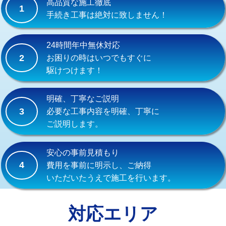
高品質な施工徹底
1
交換・取付(混合水栓（壁付・デッキ
16,500円+材料費
手続き工事は絶対に致しません！
式・ワンホール）)
交換・取付(排水栓・排水トラップ
22,000円+材料費
24時間年中無休対応
（P/S/ポップアップ））
2
お困りの時はいつでもすぐに
駆けつけます！
交換・取付（その他部品）
11,000円+材料費
持込商品取付（単水栓）
13,200円
明確、丁寧なご説明
3
必要な工事内容を明確、丁寧に
持込商品取付（混合水栓）
16,500円
ご説明します。
持込商品取付（浄水器・分岐水栓）
16,500円
安心の事前見積もり
給水管工事※（ホール加工)
16,500円
4
費用を事前に明示し、ご納得
いただいたうえで施工を行います。
給水管工事※（バンド止め)
3,300円
給水管工事※（支持金具設置)
5,500円
対応エリア
給水管工事※（保温材使用（バンド止
5,500円