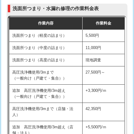
マス交換（深さ50㎝以上）
66,000円
洗面所つまり・水漏れ修理の作業料金表
交換・取付(排水栓・排水トラップ
22,000円+材料費
（P/S/ポップアップ））
コンクリート斫り（厚さ10㎝まで）
27,500円
作業内容
作業料金
交換・取付（その他部品）
11,000円+材料費
コンクリート斫り（厚さ10㎝超え）
38,500円
洗面所つまり（軽度の詰まり）
5,500円
持込商品取付（単水栓）
13,200円
モルタル補修（厚さ10㎝まで）
27,500円
洗面所つまり（中度の詰まり）
11,000円
持込商品取付（混合水栓）
16,500円
モルタル補修（厚さ10㎝超え）
38,500円
洗面所つまり（高度の詰まり）
現地調査
持込商品取付（浄水器・分岐水栓）
16,500円
洗面台設置
38,500円
高圧洗浄機使用/3mまで
27,500円～
給水管工事※（ホール加工)
16,500円
バスタブ設置
現場見積
（一般向け（戸建て・集合））
給水管工事※（バンド止め)
3,300円
追加人工
16,500円
追加 高圧洗浄機使用/3m超え
+3,300円/ｍ
（一般向け（戸建て・集合））
給水管工事※（支持金具設置)
5,500円
廃棄・処分
現場見積
高圧洗浄機使用/3mまで（店舗・法
42,350円
給水管工事※（保温材使用（バンド止
5,500円
人）
※給水管工事は20mmまでの価格です。
め込み）)
追加 高圧洗浄機使用/3m超え（店
+5,500円/ｍ
給水管工事※（土の掘削・埋め戻し作
11,000円
舗・法人）