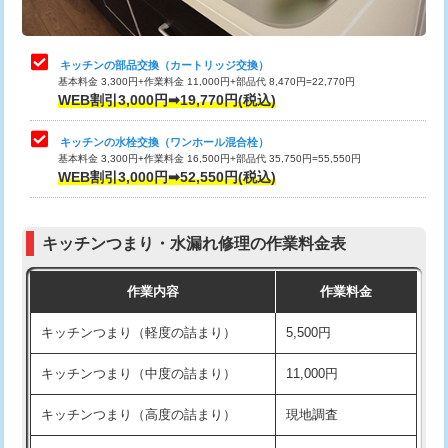
給水管工事※（土の掘削・埋め戻し作
11,000円
止水・漏水調査・防水処理・清掃・修
22,000円
業)
理・調整・分解・加工など（中作業）
キッチンの部品交換（カートリッジ交換）
基本料金 3,300円+作業料金 11,000円+部品代 8,470円=22,770円
給水管工事※（塩ビ管（VP・HI）使
33,000円
止水・漏水調査・防水処理・清掃・修
33,000円
WEB割引3,000円➡19,770円(税込)
用/3ｍまで)
理・調整・分解・加工など（重作業）
キッチンの水栓交換（ワンホール混合栓）
給水管工事※（塩ビ管（VP・HI）使
+8,800円
お風呂タンク脱着
16,500円
基本料金 3,300円+作業料金 16,500円+部品代 35,750円=55,550円
用（追加）/3ｍ超え)
WEB割引3,000円➡52,550円(税込)
その他部品の脱着
8,800円～
給水管工事※（ライニング鋼管・銅
44,000円
管・ポリ管・HT管使用/3ｍまで)
交換・取付（タンク）
22,000円+材料費
キッチンつまり・水漏れ修理の作業料金表
給水管工事※（ライニング鋼管・銅
+8,800円
交換・取付(単水栓（壁付・デッキ
13,200円+材料費
管・ポリ管・HT管使用/3ｍ超え)
作業内容
作業料金
式）)
排水管工事（土の掘削・埋め戻し作
11,000円~
キッチンつまり（軽度の詰まり）
5,500円
交換・取付(混合水栓（壁付・デッキ
16,500円+材料費
業）
式・ワンホール）)
キッチンつまり（中度の詰まり）
11,000円
排水管工事（排水管工事/3ｍまで）
55,000円
交換・取付(排水栓・排水トラップ
22,000円+材料費
キッチンつまり（高度の詰まり）
現地調査
（P/S/ポップアップ））
排水管工事（追加 排水管工事/3ｍ超
+11,000円