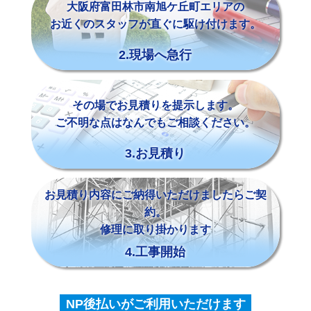
大阪府富田林市南旭ケ丘町エリアの
お近くのスタッフが直ぐに駆け付けます。
2.現場へ急行
その場でお見積りを提示します。
ご不明な点はなんでもご相談ください。
3.お見積り
お見積り内容にご納得いただけましたらご契
約。
修理に取り掛かります
4.工事開始
NP後払いがご利用いただけます