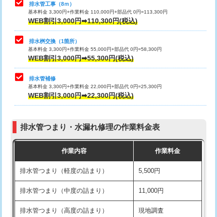
排水管工事（8ｍ）
マス交換（土の掘削・埋め戻し作業）
11,000円~
その他部品の脱着
8,800円～
基本料金 3,300円+作業料金 110,000円+部品代 0円=113,300円
WEB割引3,000円➡110,300円(税込)
マス交換（深さ50㎝未満）
55,000円
交換・取付（タンク）
22,000円+材料費
排水桝交換（1箇所）
マス交換（深さ50㎝以上）
66,000円
交換・取付(単水栓（壁付・デッキ
13,200円+材料費
基本料金 3,300円+作業料金 55,000円+部品代 0円=58,300円
WEB割引3,000円➡55,300円(税込)
式）)
コンクリート斫り（厚さ10㎝まで）
27,500円
交換・取付(混合水栓（壁付・デッキ
16,500円+材料費
排水管補修
コンクリート斫り（厚さ10㎝超え）
38,500円
基本料金 3,300円+作業料金 22,000円+部品代 0円=25,300円
式・ワンホール）)
WEB割引3,000円➡22,300円(税込)
モルタル補修（厚さ10㎝まで）
27,500円
交換・取付(排水栓・排水トラップ
22,000円+材料費
（P/S/ポップアップ））
モルタル補修（厚さ10㎝超え）
38,500円
排水管つまり・水漏れ修理の作業料金表
交換・取付（その他部品）
11,000円+材料費
台所シンク・作業台設置
現場見積
作業内容
作業料金
持込商品取付（単水栓）
13,200円
追加人工
16,500円
排水管つまり（軽度の詰まり）
5,500円
持込商品取付（混合水栓）
16,500円
廃棄・処分
現場見積
排水管つまり（中度の詰まり）
11,000円
持込商品取付（浄水器・分岐水栓）
16,500円
※給水管工事は20mmまでの価格です。
排水管つまり（高度の詰まり）
現地調査
給水管工事※（ホール加工)
16,500円