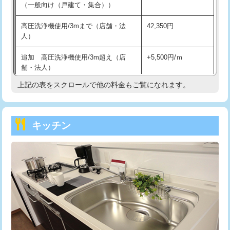
（一般向け（戸建て・集合））
交換・取付（その他部品）
11,000円+材料費
高圧洗浄機使用/3mまで（店舗・法
42,350円
持込商品取付（単水栓）
13,200円
人）
持込商品取付（混合水栓）
16,500円
追加 高圧洗浄機使用/3m超え（店
+5,500円/ｍ
舗・法人）
持込商品取付（浄水器・分岐水栓）
16,500円
上記の表をスクロールで他の料金もご覧になれます。
高度高圧洗浄換
現地調査
持込商品取付（温水洗浄便座）
22,000円
トーラー作業
16,500円
持込商品取付（普通便座⇔温水洗浄便
22,000円
キッチン
座）
トーラー機使用/3mまで
33,000円
給水管工事※（ホール加工)
16,500円
追加トーラー機使用/3m超え
+3,300円
給水管工事※（バンド止め)
3,300円
カメラ調査
33,000円
給水管工事※（支持金具設置)
5,500円
桝清掃
8,800円
給水管工事※（保温材使用（バンド止
5,500円
止水・漏水調査・防水処理・清掃・修
11,000円
め込み）)
理・調整・分解・加工など（軽作業）