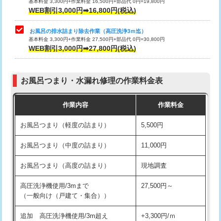
タンクレストイレ脱着
33,000円
基本料金 3,300円+作業料金 16,500円+部品代 0円=19,800円
WEB割引3,000円➡16,800円(税込)
小便器トイレ脱着
現地見積
お風呂の排水詰まり除去作業（高圧洗浄3ｍ迄）
基本料金 3,300円+作業料金 27,500円+部品代 0円=30,800円
その他部品の脱着
8,800円～
WEB割引3,000円➡27,800円(税込)
交換・取付（タンク）
22,000円+材料費
お風呂つまり・水漏れ修理の作業料金表
交換・取付（便器）
22,000円+材料費
交換・取付（普通便座）
11,000円+材料費
作業内容
作業料金
交換・取付（温水洗浄便座）
16,500円+材料費
お風呂つまり（軽度の詰まり）
5,500円
交換・取付(単水栓（壁付・デッキ
13,200円+材料費
お風呂つまり（中度の詰まり）
11,000円
式）)
お風呂つまり（高度の詰まり）
現地調査
交換・取付(混合水栓（壁付・デッキ
16,500円+材料費
式・ワンホール）)
高圧洗浄機使用/3mまで
27,500円～
（一般向け（戸建て・集合））
交換・取付(排水栓・排水トラップ
22,000円+材料費
（P/S/ポップアップ））
追加 高圧洗浄機使用/3m超え
+3,300円/ｍ