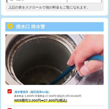
業)
上記の表をスクロールで他の料金もご覧になれます。
高度高圧洗浄換
現地調査
給水管工事※（塩ビ管（VP・HI）使
33,000円
用/3ｍまで)
トーラー作業
16,500円
排水口 排水管
給水管工事※（塩ビ管（VP・HI）使
+8,800円
トーラー機使用/3mまで
33,000円
用（追加）/3ｍ超え)
追加トーラー機使用/3m超え
+3,300円
給水管工事※（ライニング鋼管・銅
44,000円
管・ポリ管・HT管使用/3ｍまで)
カメラ調査
33,000円
給水管工事※（ライニング鋼管・銅
+8,800円
桝清掃
8,800円
管・ポリ管・HT管使用/3ｍ超え)
止水・漏水調査・防水処理・清掃・修
11,000円
排水管工事（土の掘削・埋め戻し作
11,000円~
理・調整・分解・加工など（軽作業）
業）
止水・漏水調査・防水処理・清掃・修
22,000円
排水管工事（排水管工事/3ｍまで）
55,000円
理・調整・分解・加工など（中作業）
排水管洗浄（高圧洗浄3ｍ迄）
基本料金 3,300円+作業料金 27,500円+部品代 0円=30,800円
排水管工事（追加 排水管工事/3ｍ超
+11,000円
止水・漏水調査・防水処理・清掃・修
33,000円
WEB割引3,000円➡27,800円(税込)
え）
理・調整・分解・加工など（重作業）