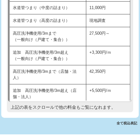
モルタル補修（厚さ10㎝超え）
38,500円
交換・取付(排水栓・排水トラップ
22,000円+材料費
水道管つまり（中度の詰まり）
11,000円
（P/S/ポップアップ））
洗面台設置
38,500円
水道管つまり（高度の詰まり）
現地調査
交換・取付（その他部品）
11,000円+材料費
化粧台設置
22,000円
高圧洗浄機使用/3mまで
27,500円～
持込商品取付（単水栓）
13,200円
追加人工
16,500円
（一般向け（戸建て・集合））
持込商品取付（混合水栓）
16,500円
廃棄・処分
現場見積
追加 高圧洗浄機使用/3m超え
+3,300円/ｍ
（一般向け（戸建て・集合））
持込商品取付（浄水器・分岐水栓）
16,500円
※給水管工事は20mmまでの価格です。
高圧洗浄機使用/3mまで（店舗・法
42,350円
排水管工事（土の掘削・埋め戻し作
11,000円~
人）
業）
追加 高圧洗浄機使用/3m超え（店
+5,500円/ｍ
排水管工事（排水管工事/3ｍまで）
55,000円
舗・法人）
排水管工事（追加 排水管工事/3ｍ超
+11,000円
上記の表をスクロールで他の料金もご覧になれます。
高度高圧洗浄換
現地調査
え）
トーラー作業
16,500円
全て税込表記
マス交換（土の掘削・埋め戻し作業）
11,000円~
トーラー機使用/3mまで
33,000円
マス交換（深さ50㎝未満）
55,000円