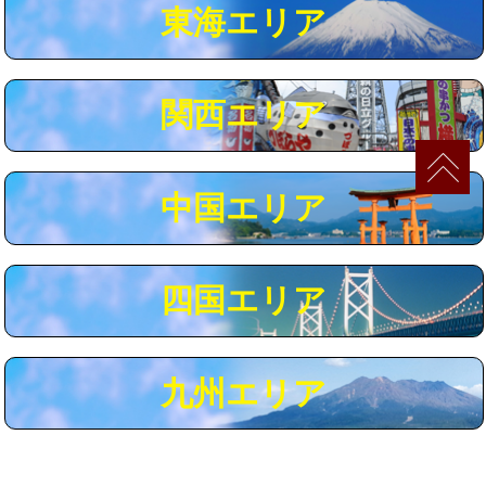
東海エリア
コンクリート斫り（厚さ10㎝まで）
27,500円
コンクリート斫り（厚さ10㎝超え）
38,500円
関西エリア
モルタル補修（厚さ10㎝まで）
27,500円
モルタル補修（厚さ10㎝超え）
38,500円
中国エリア
追加人工
16,500円
廃棄・処分
現場見積
四国エリア
※給水管工事は20mmまでの価格です。
九州エリア