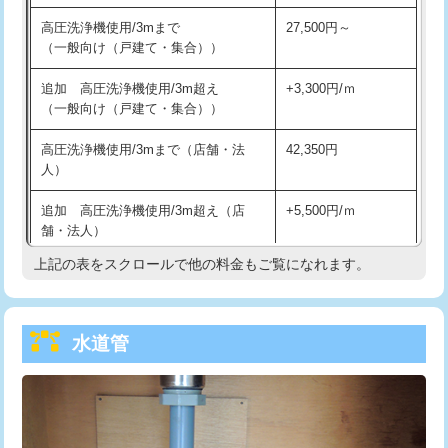
高圧洗浄機使用/3mまで
27,500円～
給水管工事※（バンド止め)
3,300円
（一般向け（戸建て・集合））
給水管工事※（支持金具設置)
5,500円
追加 高圧洗浄機使用/3m超え
+3,300円/ｍ
（一般向け（戸建て・集合））
給水管工事※（保温材使用（バンド止
5,500円
め込み）)
高圧洗浄機使用/3mまで（店舗・法
42,350円
人）
給水管工事※（土の掘削・埋め戻し作
11,000円
業)
追加 高圧洗浄機使用/3m超え（店
+5,500円/ｍ
舗・法人）
給水管工事※（塩ビ管（VP・HI）使
33,000円
上記の表をスクロールで他の料金もご覧になれます。
用/3ｍまで)
高度高圧洗浄換
現地調査
給水管工事※（塩ビ管（VP・HI）使
+8,800円
トーラー作業
16,500円
用（追加）/3ｍ超え)
水道管
トーラー機使用/3mまで
33,000円
給水管工事※（ライニング鋼管・銅
44,000円
管・ポリ管・HT管使用/3ｍまで)
追加トーラー機使用/3m超え
+3,300円
給水管工事※（ライニング鋼管・銅
+8,800円
カメラ調査
33,000円
管・ポリ管・HT管使用/3ｍ超え)