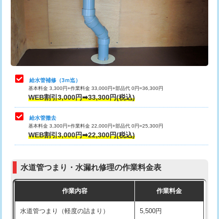
桝清掃
8,800円
排水管工事（土の掘削・埋め戻し作
11,000円~
業）
止水・漏水調査・防水処理・清掃・修
11,000円
理・調整・分解・加工など（軽作業）
排水管工事（排水管工事/3ｍまで）
55,000円
止水・漏水調査・防水処理・清掃・修
22,000円
排水管工事（追加 排水管工事/3ｍ超
+11,000円
理・調整・分解・加工など（中作業）
え）
給水管補修（3ｍ迄）
基本料金 3,300円+作業料金 33,000円+部品代 0円=36,300円
止水・漏水調査・防水処理・清掃・修
33,000円
WEB割引3,000円➡33,300円(税込)
マス交換（土の掘削・埋め戻し作業）
11,000円~
理・調整・分解・加工など（重作業）
給水管撤去
マス交換（深さ50㎝未満）
55,000円
その他部品の脱着
8,800円～
基本料金 3,300円+作業料金 22,000円+部品代 0円=25,300円
WEB割引3,000円➡22,300円(税込)
マス交換（深さ50㎝以上）
66,000円
交換・取付（タンク）
22,000円+材料費
コンクリート斫り（厚さ10㎝まで）
27,500円
交換・取付(単水栓（壁付・デッキ
13,200円+材料費
水道管つまり・水漏れ修理の作業料金表
式）)
コンクリート斫り（厚さ10㎝超え）
38,500円
作業内容
作業料金
交換・取付(混合水栓（壁付・デッキ
16,500円+材料費
モルタル補修（厚さ10㎝まで）
27,500円
式・ワンホール）)
水道管つまり（軽度の詰まり）
5,500円