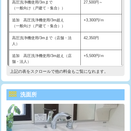
え）
高圧洗浄機使用/3mまで
27,500円～
交換・取付（その他部品）
11,000円+材料費
（一般向け（戸建て・集合））
マス交換（土の掘削・埋め戻し作業）
11,000円~
持込商品取付（単水栓）
13,200円
追加 高圧洗浄機使用/3m超え
+3,300円/ｍ
マス交換（深さ50㎝未満）
55,000円
（一般向け（戸建て・集合））
持込商品取付（混合水栓）
16,500円
マス交換（深さ50㎝以上）
66,000円
高圧洗浄機使用/3mまで（店舗・法
42,350円
持込商品取付（浄水器・分岐水栓）
16,500円
人）
コンクリート斫り（厚さ10㎝まで）
27,500円
給水管工事※（ホール加工)
16,500円
追加 高圧洗浄機使用/3m超え（店
+5,500円/ｍ
コンクリート斫り（厚さ10㎝超え）
38,500円
舗・法人）
給水管工事※（バンド止め)
3,300円
上記の表をスクロールで他の料金もご覧になれます。
モルタル補修（厚さ10㎝まで）
27,500円
高度高圧洗浄換
現地調査
給水管工事※（支持金具設置)
5,500円
モルタル補修（厚さ10㎝超え）
38,500円
トーラー作業
16,500円
給水管工事※（保温材使用（バンド止
5,500円
め込み）)
洗面所
洗面台設置
38,500円
トーラー機使用/3mまで
33,000円
給水管工事※（土の掘削・埋め戻し作
11,000円
追加人工
16,500円
追加トーラー機使用/3m超え
+3,300円
業)
廃棄・処分
現場見積
カメラ調査
33,000円
給水管工事※（塩ビ管（VP・HI）使
33,000円
用/3ｍまで)