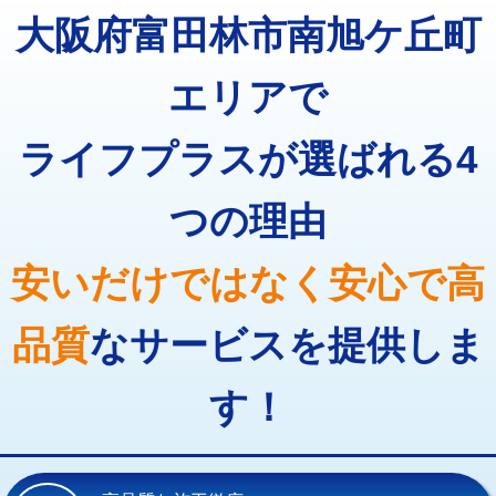
大阪府富田林市南旭ケ丘町
追加トーラー機使用/3m超え
+3,300円
マス交換（深さ50㎝以上）
66,000円
カメラ調査
33,000円
コンクリート斫り（厚さ10㎝まで）
27,500円
エリアで
桝清掃
8,800円
コンクリート斫り（厚さ10㎝超え）
38,500円
ライフプラスが選ばれる4
止水・漏水調査・防水処理・清掃・修
11,000円
モルタル補修（厚さ10㎝まで）
27,500円
理・調整・分解・加工など（軽作業）
つの理由
モルタル補修（厚さ10㎝超え）
38,500円
止水・漏水調査・防水処理・清掃・修
22,000円
理・調整・分解・加工など（中作業）
追加人工
16,500円
安いだけではなく安心で高
止水・漏水調査・防水処理・清掃・修
33,000円
廃棄・処分
現場見積
理・調整・分解・加工など（重作業）
品質
なサービスを提供しま
その他部品の脱着
8,800円～
す！
交換・取付（タンク）
22,000円+材料費
交換・取付(単水栓（壁付・デッキ
13,200円+材料費
式）)