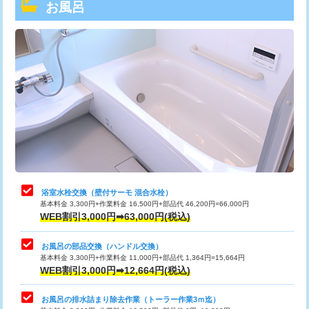
お風呂
トーラー機使用/3mまで
33,000円
追加トーラー機使用/3m超え
+3,300円
カメラ調査
33,000円
桝清掃
8,800円
止水・漏水調査・防水処理・清掃・修
11,000円
理・調整・分解・加工など（軽作業）
止水・漏水調査・防水処理・清掃・修
22,000円
理・調整・分解・加工など（中作業）
浴室水栓交換（壁付サーモ 混合水栓）
基本料金 3,300円+作業料金 16,500円+部品代 46,200円=66,000円
止水・漏水調査・防水処理・清掃・修
33,000円
WEB割引3,000円➡63,000円(税込)
理・調整・分解・加工など（重作業）
お風呂の部品交換（ハンドル交換）
トイレタンク脱着
16,500円
基本料金 3,300円+作業料金 11,000円+部品代 1,364円=15,664円
WEB割引3,000円➡12,664円(税込)
トイレ便器脱着
16,500円
お風呂の排水詰まり除去作業（トーラー作業3ｍ迄）