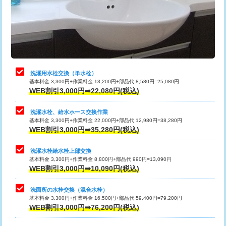
桝清掃
8,800円
※給水管工事は20mmまでの価格です。
給水管工事※（塩ビ管（VP・HI）使
+8,800円
止水・漏水調査・防水処理・清掃・修
11,000円
用（追加）/3ｍ超え)
理・調整・分解・加工など（軽作業）
給水管工事※（ライニング鋼管・銅
44,000円
止水・漏水調査・防水処理・清掃・修
22,000円
管・ポリ管・HT管使用/3ｍまで)
理・調整・分解・加工など（中作業）
洗濯用水栓交換（単水栓）
給水管工事※（ライニング鋼管・銅
+8,800円
基本料金 3,300円+作業料金 13,200円+部品代 8,580円=25,080円
止水・漏水調査・防水処理・清掃・修
33,000円
管・ポリ管・HT管使用/3ｍ超え)
WEB割引3,000円➡22,080円(税込)
理・調整・分解・加工など（重作業）
排水管工事（土の掘削・埋め戻し作
11,000円~
洗濯水栓、給水ホース交換作業
キッチンタンク脱着
16,500円
業）
基本料金 3,300円+作業料金 22,000円+部品代 12,980円=38,280円
WEB割引3,000円➡35,280円(税込)
その他部品の脱着
8,800円～
排水管工事（排水管工事/3ｍまで）
55,000円
洗濯水栓給水栓上部交換
交換・取付（タンク）
22,000円+材料費
基本料金 3,300円+作業料金 8,800円+部品代 990円=13,090円
排水管工事（追加 排水管工事/3ｍ超
+11,000円
WEB割引3,000円➡10,090円(税込)
え）
交換・取付(単水栓（壁付・デッキ
13,200円+材料費
式）)
洗面所の水栓交換（混合水栓）
マス交換（土の掘削・埋め戻し作業）
11,000円~
基本料金 3,300円+作業料金 16,500円+部品代 59,400円=79,200円
WEB割引3,000円➡76,200円(税込)
交換・取付(混合水栓（壁付・デッキ
16,500円+材料費
マス交換（深さ50㎝未満）
55,000円
式・ワンホール）)