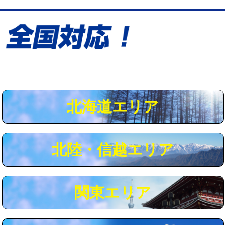
め込み）)
給水管工事※（土の掘削・埋め戻し作
11,000円
業)
給水管工事※（塩ビ管（VP・HI）使
33,000円
用/3ｍまで)
給水管工事※（塩ビ管（VP・HI）使
+8,800円
用（追加）/3ｍ超え)
北海道エリア
給水管工事※（ライニング鋼管・銅
44,000円
管・ポリ管・HT管使用/3ｍまで)
北陸・信越エリア
給水管工事※（ライニング鋼管・銅
+8,800円
管・ポリ管・HT管使用/3ｍ超え)
マス交換（土の掘削・埋め戻し作業）
11,000円~
関東エリア
マス交換（深さ50㎝未満）
55,000円
マス交換（深さ50㎝以上）
66,000円