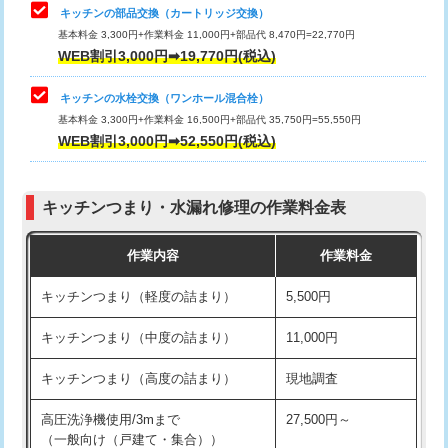
給水管工事※（塩ビ管（VP・HI）使
33,000円
キッチンの部品交換（カートリッジ交換）
用/3ｍまで)
基本料金 3,300円+作業料金 11,000円+部品代 8,470円=22,770円
止水・漏水調査・防水処理・清掃・修
33,000円
WEB割引3,000円➡19,770円(税込)
理・調整・分解・加工など（重作業）
給水管工事※（塩ビ管（VP・HI）使
+8,800円
用（追加）/3ｍ超え)
キッチンの水栓交換（ワンホール混合栓）
お風呂タンク脱着
16,500円
基本料金 3,300円+作業料金 16,500円+部品代 35,750円=55,550円
給水管工事※（ライニング鋼管・銅
44,000円
WEB割引3,000円➡52,550円(税込)
その他部品の脱着
8,800円～
管・ポリ管・HT管使用/3ｍまで)
交換・取付（タンク）
22,000円+材料費
給水管工事※（ライニング鋼管・銅
+8,800円
管・ポリ管・HT管使用/3ｍ超え)
キッチンつまり・水漏れ修理の作業料金表
交換・取付(単水栓（壁付・デッキ
13,200円+材料費
式）)
排水管工事（土の掘削・埋め戻し作
11,000円~
作業内容
作業料金
業）
交換・取付(混合水栓（壁付・デッキ
16,500円+材料費
キッチンつまり（軽度の詰まり）
5,500円
式・ワンホール）)
排水管工事（排水管工事/3ｍまで）
55,000円
キッチンつまり（中度の詰まり）
11,000円
交換・取付(排水栓・排水トラップ
22,000円+材料費
排水管工事（追加 排水管工事/3ｍ超
+11,000円
（P/S/ポップアップ））
え）
キッチンつまり（高度の詰まり）
現地調査
交換・取付（その他部品）
11,000円+材料費
マス交換（土の掘削・埋め戻し作業）
11,000円~
高圧洗浄機使用/3mまで
27,500円～
（一般向け（戸建て・集合））