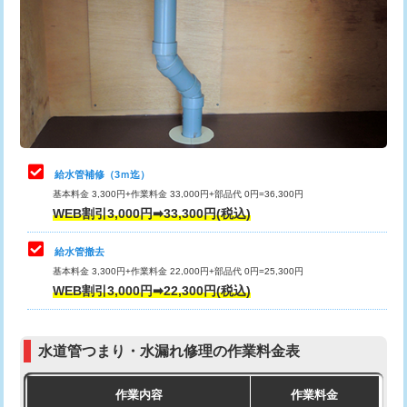
カメラ調査
33,000円
排水管工事（土の掘削・埋め戻し作
11,000円~
桝清掃
8,800円
業）
止水・漏水調査・防水処理・清掃・修
11,000円
排水管工事（排水管工事/3ｍまで）
55,000円
理・調整・分解・加工など（軽作業）
排水管工事（追加 排水管工事/3ｍ超
+11,000円
止水・漏水調査・防水処理・清掃・修
22,000円
え）
理・調整・分解・加工など（中作業）
給水管補修（3ｍ迄）
マス交換（土の掘削・埋め戻し作業）
11,000円~
基本料金 3,300円+作業料金 33,000円+部品代 0円=36,300円
止水・漏水調査・防水処理・清掃・修
33,000円
WEB割引3,000円➡33,300円(税込)
理・調整・分解・加工など（重作業）
マス交換（深さ50㎝未満）
55,000円
給水管撤去
その他部品の脱着
8,800円～
マス交換（深さ50㎝以上）
66,000円
基本料金 3,300円+作業料金 22,000円+部品代 0円=25,300円
WEB割引3,000円➡22,300円(税込)
交換・取付（タンク）
22,000円+材料費
コンクリート斫り（厚さ10㎝まで）
27,500円
交換・取付(単水栓（壁付・デッキ
13,200円+材料費
コンクリート斫り（厚さ10㎝超え）
38,500円
式）)
水道管つまり・水漏れ修理の作業料金表
モルタル補修（厚さ10㎝まで）
27,500円
交換・取付(混合水栓（壁付・デッキ
16,500円+材料費
作業内容
作業料金
式・ワンホール）)
モルタル補修（厚さ10㎝超え）
38,500円