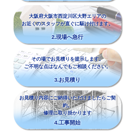
大阪府大阪市西淀川区大野エリアの
お近くのスタッフが直ぐに駆け付けます。
2.現場へ急行
その場でお見積りを提示します。
ご不明な点はなんでもご相談ください。
3.お見積り
お見積り内容にご納得いただけましたらご契
約。
修理に取り掛かります
4.工事開始