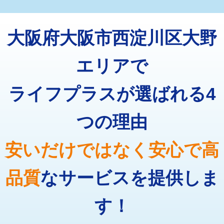
マス交換（深さ50㎝未満）
55,000円
トーラー機使用/3mまで
33,000円
マス交換（深さ50㎝以上）
66,000円
大阪府大阪市西淀川区大野
追加トーラー機使用/3m超え
+3,300円
コンクリート斫り（厚さ10㎝まで）
27,500円
カメラ調査
33,000円
エリアで
コンクリート斫り（厚さ10㎝超え）
38,500円
桝清掃
8,800円
ライフプラスが選ばれる4
モルタル補修（厚さ10㎝まで）
27,500円
止水・漏水調査・防水処理・清掃・修
11,000円
理・調整・分解・加工など（軽作業）
モルタル補修（厚さ10㎝超え）
38,500円
つの理由
止水・漏水調査・防水処理・清掃・修
22,000円
追加人工
16,500円
理・調整・分解・加工など（中作業）
安いだけではなく安心で高
廃棄・処分
現場見積
止水・漏水調査・防水処理・清掃・修
33,000円
理・調整・分解・加工など（重作業）
品質
なサービスを提供しま
その他部品の脱着
8,800円～
す！
交換・取付（タンク）
22,000円+材料費