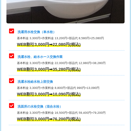
用（追加）/3ｍ超え)
止水・漏水調査・防水処理・清掃・修
11,000円
理・調整・分解・加工など（軽作業）
給水管工事※（ライニング鋼管・銅
44,000円
管・ポリ管・HT管使用/3ｍまで)
止水・漏水調査・防水処理・清掃・修
22,000円
理・調整・分解・加工など（中作業）
給水管工事※（ライニング鋼管・銅
+8,800円
洗濯用水栓交換（単水栓）
管・ポリ管・HT管使用/3ｍ超え)
基本料金 3,300円+作業料金 13,200円+部品代 8,580円=25,080円
止水・漏水調査・防水処理・清掃・修
33,000円
WEB割引3,000円➡22,080円(税込)
理・調整・分解・加工など（重作業）
排水管工事（土の掘削・埋め戻し作
11,000円~
業）
洗濯水栓、給水ホース交換作業
キッチンタンク脱着
16,500円
基本料金 3,300円+作業料金 22,000円+部品代 12,980円=38,280円
排水管工事（排水管工事/3ｍまで）
55,000円
WEB割引3,000円➡35,280円(税込)
その他部品の脱着
8,800円～
排水管工事（追加 排水管工事/3ｍ超
+11,000円
交換・取付（タンク）
22,000円+材料費
洗濯水栓給水栓上部交換
え）
基本料金 3,300円+作業料金 8,800円+部品代 990円=13,090円
交換・取付(単水栓（壁付・デッキ
13,200円+材料費
WEB割引3,000円➡10,090円(税込)
マス交換（土の掘削・埋め戻し作業）
11,000円~
式）)
洗面所の水栓交換（混合水栓）
マス交換（深さ50㎝未満）
55,000円
交換・取付(混合水栓（壁付・デッキ
16,500円+材料費
基本料金 3,300円+作業料金 16,500円+部品代 59,400円=79,200円
式・ワンホール）)
WEB割引3,000円➡76,200円(税込)
マス交換（深さ50㎝以上）
66,000円
交換・取付(排水栓・排水トラップ
22,000円+材料費