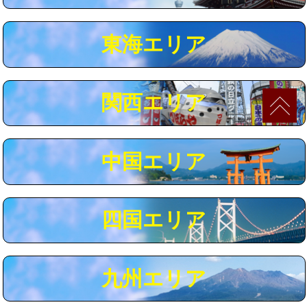
マス交換（深さ50㎝以上）
66,000円
東海エリア
コンクリート斫り（厚さ10㎝まで）
27,500円
コンクリート斫り（厚さ10㎝超え）
38,500円
関西エリア
モルタル補修（厚さ10㎝まで）
27,500円
モルタル補修（厚さ10㎝超え）
38,500円
中国エリア
追加人工
16,500円
廃棄・処分
現場見積
四国エリア
※給水管工事は20mmまでの価格です。
九州エリア