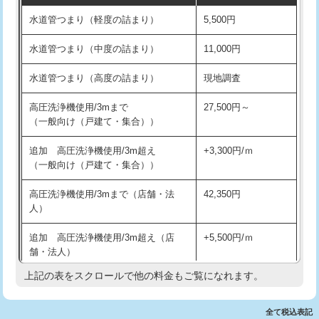
水道管つまり（軽度の詰まり）
5,500円
交換・取付(排水栓・排水トラップ
22,000円+材料費
洗面台設置
38,500円
（P/S/ポップアップ））
水道管つまり（中度の詰まり）
11,000円
化粧台設置
22,000円
交換・取付（その他部品）
11,000円+材料費
水道管つまり（高度の詰まり）
現地調査
追加人工
16,500円
持込商品取付（単水栓）
13,200円
高圧洗浄機使用/3mまで
27,500円～
廃棄・処分
現場見積
（一般向け（戸建て・集合））
持込商品取付（混合水栓）
16,500円
※給水管工事は20mmまでの価格です。
追加 高圧洗浄機使用/3m超え
+3,300円/ｍ
持込商品取付（浄水器・分岐水栓）
16,500円
（一般向け（戸建て・集合））
排水管工事（土の掘削・埋め戻し作
11,000円~
高圧洗浄機使用/3mまで（店舗・法
42,350円
業）
人）
排水管工事（排水管工事/3ｍまで）
55,000円
追加 高圧洗浄機使用/3m超え（店
+5,500円/ｍ
舗・法人）
排水管工事（追加 排水管工事/3ｍ超
+11,000円
え）
上記の表をスクロールで他の料金もご覧になれます。
高度高圧洗浄換
現地調査
マス交換（土の掘削・埋め戻し作業）
11,000円~
トーラー作業
16,500円
全て税込表記