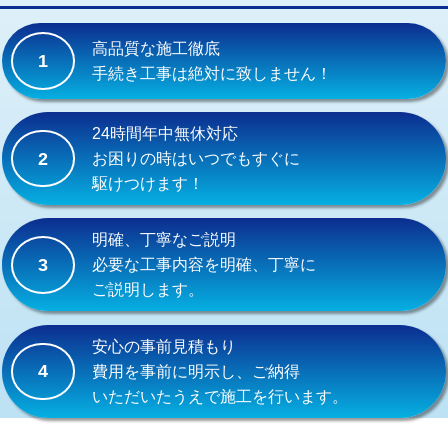
交換・取付(単水栓（壁付・デッキ
13,200円+材料費
式）)
高品質な施工徹底
1
交換・取付(混合水栓（壁付・デッキ
16,500円+材料費
手続き工事は絶対に致しません！
式・ワンホール）)
交換・取付(排水栓・排水トラップ
22,000円+材料費
24時間年中無休対応
（P/S/ポップアップ））
2
お困りの時はいつでもすぐに
駆けつけます！
交換・取付（その他部品）
11,000円+材料費
持込商品取付（単水栓）
13,200円
明確、丁寧なご説明
3
必要な工事内容を明確、丁寧に
持込商品取付（混合水栓）
16,500円
ご説明します。
持込商品取付（浄水器・分岐水栓）
16,500円
安心の事前見積もり
給水管工事※（ホール加工)
16,500円
4
費用を事前に明示し、ご納得
いただいたうえで施工を行います。
給水管工事※（バンド止め)
3,300円
給水管工事※（支持金具設置)
5,500円