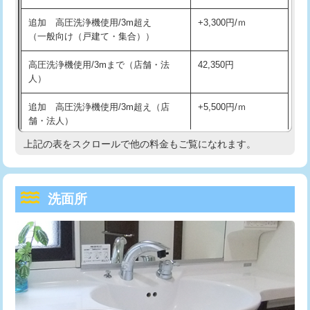
持込商品取付（単水栓）
13,200円
マス交換（深さ50㎝未満）
55,000円
追加 高圧洗浄機使用/3m超え
+3,300円/ｍ
持込商品取付（混合水栓）
16,500円
マス交換（深さ50㎝以上）
66,000円
（一般向け（戸建て・集合））
持込商品取付（浄水器・分岐水栓）
16,500円
コンクリート斫り（厚さ10㎝まで）
27,500円
高圧洗浄機使用/3mまで（店舗・法
42,350円
人）
給水管工事※（ホール加工)
16,500円
コンクリート斫り（厚さ10㎝超え）
38,500円
追加 高圧洗浄機使用/3m超え（店
+5,500円/ｍ
給水管工事※（バンド止め)
3,300円
モルタル補修（厚さ10㎝まで）
27,500円
舗・法人）
給水管工事※（支持金具設置)
5,500円
モルタル補修（厚さ10㎝超え）
38,500円
上記の表をスクロールで他の料金もご覧になれます。
高度高圧洗浄換
現地調査
給水管工事※（保温材使用（バンド止
5,500円
洗面台設置
38,500円
トーラー作業
16,500円
め込み）)
洗面所
追加人工
16,500円
トーラー機使用/3mまで
33,000円
給水管工事※（土の掘削・埋め戻し作
11,000円
業)
廃棄・処分
現場見積
追加トーラー機使用/3m超え
+3,300円
給水管工事※（塩ビ管（VP・HI）使
33,000円
※給水管工事は20mmまでの価格です。
カメラ調査
33,000円
用/3ｍまで)
桝清掃
8,800円
給水管工事※（塩ビ管（VP・HI）使
+8,800円