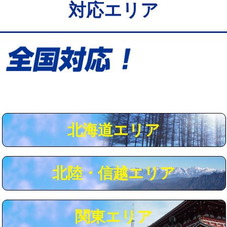
対応エリア
給水管工事※（保温材使用（バンド止
5,500円
め込み）)
給水管工事※（土の掘削・埋め戻し作
11,000円
業)
給水管工事※（塩ビ管（VP・HI）使
33,000円
用/3ｍまで)
給水管工事※（塩ビ管（VP・HI）使
+8,800円
用（追加）/3ｍ超え)
北海道エリア
給水管工事※（ライニング鋼管・銅
44,000円
管・ポリ管・HT管使用/3ｍまで)
北陸・信越エリア
給水管工事※（ライニング鋼管・銅
+8,800円
管・ポリ管・HT管使用/3ｍ超え)
マス交換（土の掘削・埋め戻し作業）
11,000円~
関東エリア
マス交換（深さ50㎝未満）
55,000円