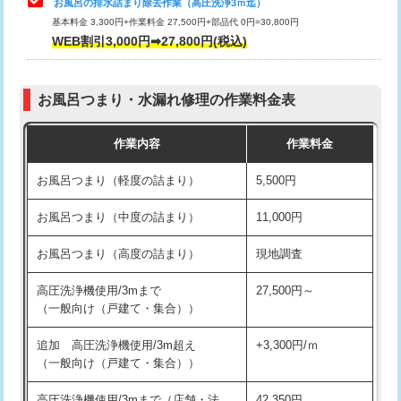
お風呂の排水詰まり除去作業（高圧洗浄3ｍ迄）
基本料金 3,300円+作業料金 27,500円+部品代 0円=30,800円
交換・取付（タンク）
22,000円+材料費
WEB割引3,000円➡27,800円(税込)
交換・取付（便器）
22,000円+材料費
お風呂つまり・水漏れ修理の作業料金表
交換・取付（普通便座）
11,000円+材料費
作業内容
作業料金
交換・取付（温水洗浄便座）
16,500円+材料費
お風呂つまり（軽度の詰まり）
5,500円
交換・取付(単水栓（壁付・デッキ
13,200円+材料費
式）)
お風呂つまり（中度の詰まり）
11,000円
交換・取付(混合水栓（壁付・デッキ
16,500円+材料費
お風呂つまり（高度の詰まり）
現地調査
式・ワンホール）)
高圧洗浄機使用/3mまで
27,500円～
交換・取付(排水栓・排水トラップ
22,000円+材料費
（一般向け（戸建て・集合））
（P/S/ポップアップ））
追加 高圧洗浄機使用/3m超え
+3,300円/ｍ
交換・取付（その他部品）
11,000円+材料費
（一般向け（戸建て・集合））
持込商品取付（単水栓）
13,200円
高圧洗浄機使用/3mまで（店舗・法
42,350円