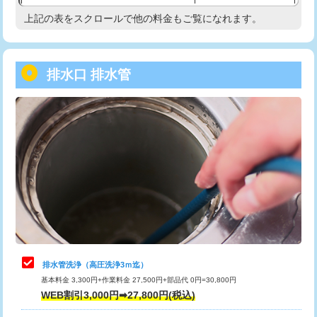
給水管工事※（塩ビ管（VP・HI）使
33,000円
上記の表をスクロールで他の料金もご覧になれます。
高度高圧洗浄換
現地調査
用/3ｍまで)
トーラー作業
16,500円
給水管工事※（塩ビ管（VP・HI）使
+8,800円
用（追加）/3ｍ超え)
排水口 排水管
トーラー機使用/3mまで
33,000円
給水管工事※（ライニング鋼管・銅
44,000円
追加トーラー機使用/3m超え
+3,300円
管・ポリ管・HT管使用/3ｍまで)
カメラ調査
33,000円
給水管工事※（ライニング鋼管・銅
+8,800円
管・ポリ管・HT管使用/3ｍ超え)
桝清掃
8,800円
排水管工事（土の掘削・埋め戻し作
11,000円~
止水・漏水調査・防水処理・清掃・修
11,000円
業）
理・調整・分解・加工など（軽作業）
排水管工事（排水管工事/3ｍまで）
55,000円
止水・漏水調査・防水処理・清掃・修
22,000円
理・調整・分解・加工など（中作業）
排水管工事（追加 排水管工事/3ｍ超
+11,000円
排水管洗浄（高圧洗浄3ｍ迄）
え）
基本料金 3,300円+作業料金 27,500円+部品代 0円=30,800円
止水・漏水調査・防水処理・清掃・修
33,000円
WEB割引3,000円➡27,800円(税込)
理・調整・分解・加工など（重作業）
マス交換（土の掘削・埋め戻し作業）
11,000円~