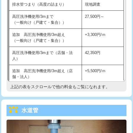
排水管つまり（高度の詰まり）
現地調査
給水管工事※（バンド止め)
3,300円
高圧洗浄機使用/3mまで
27,500円～
（一般向け（戸建て・集合））
給水管工事※（支持金具設置)
5,500円
追加 高圧洗浄機使用/3m超え
+3,300円/ｍ
給水管工事※（保温材使用（バンド止
5,500円
（一般向け（戸建て・集合））
め込み）)
高圧洗浄機使用/3mまで（店舗・法
42,350円
給水管工事※（土の掘削・埋め戻し作
11,000円
人）
業)
追加 高圧洗浄機使用/3m超え（店
+5,500円/ｍ
給水管工事※（塩ビ管（VP・HI）使
33,000円
舗・法人）
用/3ｍまで)
上記の表をスクロールで他の料金もご覧になれます。
高度高圧洗浄換
現地調査
給水管工事※（塩ビ管（VP・HI）使
+8,800円
用（追加）/3ｍ超え)
トーラー作業
16,500円
給水管工事※（ライニング鋼管・銅
44,000円
水道管
トーラー機使用/3mまで
33,000円
管・ポリ管・HT管使用/3ｍまで)
追加トーラー機使用/3m超え
+3,300円
給水管工事※（ライニング鋼管・銅
+8,800円
管・ポリ管・HT管使用/3ｍ超え)