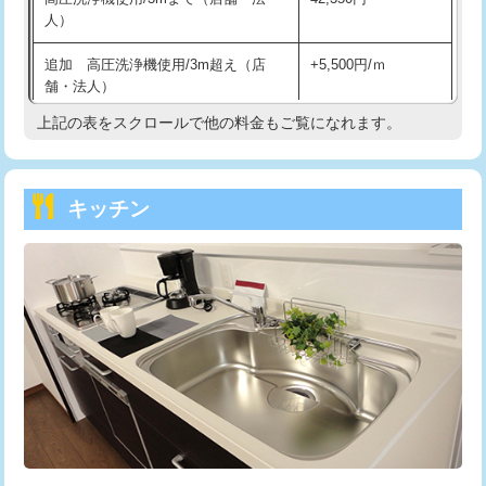
人）
持込商品取付（混合水栓）
16,500円
追加 高圧洗浄機使用/3m超え（店
+5,500円/ｍ
持込商品取付（浄水器・分岐水栓）
16,500円
舗・法人）
持込商品取付（温水洗浄便座）
22,000円
上記の表をスクロールで他の料金もご覧になれます。
高度高圧洗浄換
現地調査
持込商品取付（普通便座⇔温水洗浄便
22,000円
トーラー作業
16,500円
座）
キッチン
トーラー機使用/3mまで
33,000円
給水管工事※（ホール加工)
16,500円
追加トーラー機使用/3m超え
+3,300円
給水管工事※（バンド止め)
3,300円
カメラ調査
33,000円
給水管工事※（支持金具設置)
5,500円
桝清掃
8,800円
給水管工事※（保温材使用（バンド止
5,500円
め込み）)
止水・漏水調査・防水処理・清掃・修
11,000円
理・調整・分解・加工など（軽作業）
給水管工事※（土の掘削・埋め戻し作
11,000円
業)
止水・漏水調査・防水処理・清掃・修
22,000円
理・調整・分解・加工など（中作業）