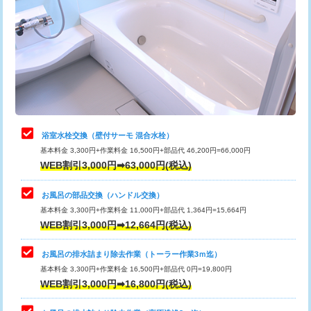
カメラ調査
33,000円
桝清掃
8,800円
止水・漏水調査・防水処理・清掃・修
11,000円
理・調整・分解・加工など（軽作業）
止水・漏水調査・防水処理・清掃・修
22,000円
理・調整・分解・加工など（中作業）
浴室水栓交換（壁付サーモ 混合水栓）
基本料金 3,300円+作業料金 16,500円+部品代 46,200円=66,000円
止水・漏水調査・防水処理・清掃・修
33,000円
WEB割引3,000円➡63,000円(税込)
理・調整・分解・加工など（重作業）
お風呂の部品交換（ハンドル交換）
トイレタンク脱着
16,500円
基本料金 3,300円+作業料金 11,000円+部品代 1,364円=15,664円
WEB割引3,000円➡12,664円(税込)
トイレ便器脱着
16,500円
タンクレストイレ脱着
33,000円
お風呂の排水詰まり除去作業（トーラー作業3ｍ迄）
基本料金 3,300円+作業料金 16,500円+部品代 0円=19,800円
小便器トイレ脱着
現地見積
WEB割引3,000円➡16,800円(税込)
その他部品の脱着
8,800円～