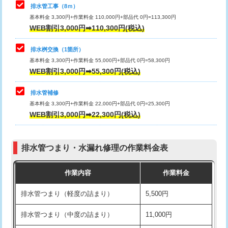
排水管工事（8ｍ）
その他部品の脱着
8,800円～
マス交換（深さ50㎝未満）
55,000円
基本料金 3,300円+作業料金 110,000円+部品代 0円=113,300円
WEB割引3,000円➡110,300円(税込)
交換・取付（タンク）
22,000円+材料費
マス交換（深さ50㎝以上）
66,000円
交換・取付(単水栓（壁付・デッキ
13,200円+材料費
コンクリート斫り（厚さ10㎝まで）
27,500円
排水桝交換（1箇所）
式）)
基本料金 3,300円+作業料金 55,000円+部品代 0円=58,300円
コンクリート斫り（厚さ10㎝超え）
38,500円
WEB割引3,000円➡55,300円(税込)
交換・取付(混合水栓（壁付・デッキ
16,500円+材料費
式・ワンホール）)
モルタル補修（厚さ10㎝まで）
27,500円
排水管補修
基本料金 3,300円+作業料金 22,000円+部品代 0円=25,300円
交換・取付(排水栓・排水トラップ
22,000円+材料費
モルタル補修（厚さ10㎝超え）
38,500円
WEB割引3,000円➡22,300円(税込)
（P/S/ポップアップ））
台所シンク・作業台設置
現場見積
交換・取付（その他部品）
11,000円+材料費
排水管つまり・水漏れ修理の作業料金表
追加人工
16,500円
持込商品取付（単水栓）
13,200円
作業内容
作業料金
廃棄・処分
現場見積
持込商品取付（混合水栓）
16,500円
排水管つまり（軽度の詰まり）
5,500円
※給水管工事は20mmまでの価格です。
持込商品取付（浄水器・分岐水栓）
16,500円
排水管つまり（中度の詰まり）
11,000円
給水管工事※（ホール加工)
16,500円