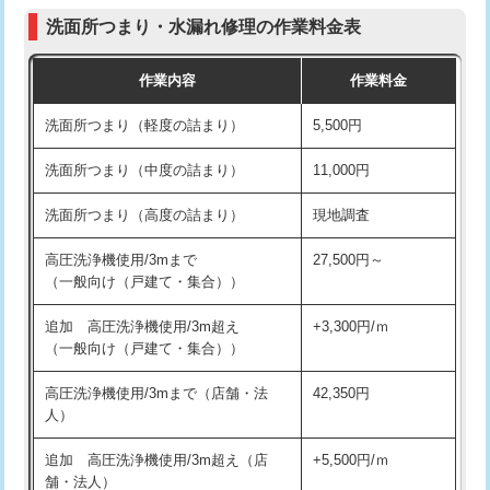
コンクリート斫り（厚さ10㎝まで）
27,500円
（P/S/ポップアップ））
洗面所つまり・水漏れ修理の作業料金表
コンクリート斫り（厚さ10㎝超え）
38,500円
交換・取付（その他部品）
11,000円+材料費
作業内容
作業料金
モルタル補修（厚さ10㎝まで）
27,500円
持込商品取付（単水栓）
13,200円
洗面所つまり（軽度の詰まり）
5,500円
モルタル補修（厚さ10㎝超え）
38,500円
持込商品取付（混合水栓）
16,500円
洗面所つまり（中度の詰まり）
11,000円
洗面台設置
38,500円
持込商品取付（浄水器・分岐水栓）
16,500円
洗面所つまり（高度の詰まり）
現地調査
バスタブ設置
現場見積
給水管工事※（ホール加工)
16,500円
高圧洗浄機使用/3mまで
27,500円～
追加人工
16,500円
（一般向け（戸建て・集合））
給水管工事※（バンド止め)
3,300円
廃棄・処分
現場見積
追加 高圧洗浄機使用/3m超え
+3,300円/ｍ
給水管工事※（支持金具設置)
5,500円
（一般向け（戸建て・集合））
※給水管工事は20mmまでの価格です。
給水管工事※（保温材使用（バンド止
5,500円
高圧洗浄機使用/3mまで（店舗・法
42,350円
め込み）)
人）
給水管工事※（土の掘削・埋め戻し作
11,000円
追加 高圧洗浄機使用/3m超え（店
+5,500円/ｍ
業)
舗・法人）