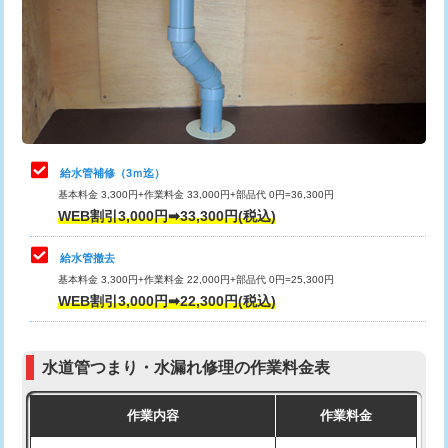
排水管工事（土の掘削・埋め戻し作
11,000円~
桝清掃
8,800円
業）
止水・漏水調査・防水処理・清掃・修
11,000円
排水管工事（排水管工事/3ｍまで）
55,000円
理・調整・分解・加工など（軽作業）
排水管工事（追加 排水管工事/3ｍ超
+11,000円
止水・漏水調査・防水処理・清掃・修
22,000円
え）
理・調整・分解・加工など（中作業）
給水管補修（3ｍ迄）
マス交換（土の掘削・埋め戻し作業）
11,000円~
基本料金 3,300円+作業料金 33,000円+部品代 0円=36,300円
止水・漏水調査・防水処理・清掃・修
33,000円
WEB割引3,000円➡33,300円(税込)
理・調整・分解・加工など（重作業）
マス交換（深さ50㎝未満）
55,000円
給水管撤去
その他部品の脱着
8,800円～
マス交換（深さ50㎝以上）
66,000円
基本料金 3,300円+作業料金 22,000円+部品代 0円=25,300円
WEB割引3,000円➡22,300円(税込)
交換・取付（タンク）
22,000円+材料費
コンクリート斫り（厚さ10㎝まで）
27,500円
交換・取付(単水栓（壁付・デッキ
13,200円+材料費
コンクリート斫り（厚さ10㎝超え）
38,500円
式）)
水道管つまり・水漏れ修理の作業料金表
モルタル補修（厚さ10㎝まで）
27,500円
交換・取付(混合水栓（壁付・デッキ
16,500円+材料費
作業内容
作業料金
式・ワンホール）)
モルタル補修（厚さ10㎝超え）
38,500円