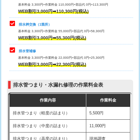
基本料金 3,300円+作業料金 110,000円+部品代 0円=113,300円
WEB割引3,000円➡110,300円(税込)
交換・取付（タンク）
22,000円+材料費
マス交換（深さ50㎝以上）
66,000円
交換・取付(単水栓（壁付・デッキ
13,200円+材料費
コンクリート斫り（厚さ10㎝まで）
27,500円
排水桝交換（1箇所）
式）)
基本料金 3,300円+作業料金 55,000円+部品代 0円=58,300円
コンクリート斫り（厚さ10㎝超え）
38,500円
WEB割引3,000円➡55,300円(税込)
交換・取付(混合水栓（壁付・デッキ
16,500円+材料費
式・ワンホール）)
モルタル補修（厚さ10㎝まで）
27,500円
排水管補修
基本料金 3,300円+作業料金 22,000円+部品代 0円=25,300円
交換・取付(排水栓・排水トラップ
22,000円+材料費
モルタル補修（厚さ10㎝超え）
38,500円
WEB割引3,000円➡22,300円(税込)
（P/S/ポップアップ））
台所シンク・作業台設置
現場見積
交換・取付（その他部品）
11,000円+材料費
排水管つまり・水漏れ修理の作業料金表
追加人工
16,500円
持込商品取付（単水栓）
13,200円
作業内容
作業料金
廃棄・処分
現場見積
持込商品取付（混合水栓）
16,500円
排水管つまり（軽度の詰まり）
5,500円
※給水管工事は20mmまでの価格です。
持込商品取付（浄水器・分岐水栓）
16,500円
排水管つまり（中度の詰まり）
11,000円
給水管工事※（ホール加工)
16,500円
排水管つまり（高度の詰まり）
現地調査