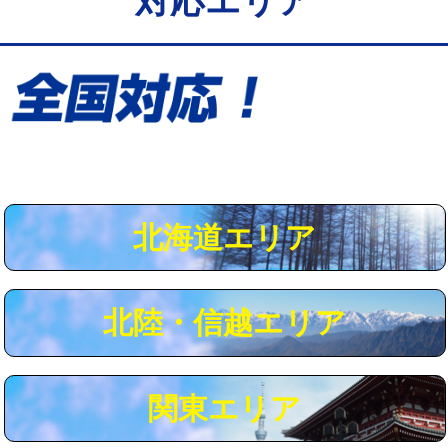
対応エリア
給水管工事※（保温材使用（バンド止
5,500円
め込み）)
給水管工事※（土の掘削・埋め戻し作
11,000円
業)
給水管工事※（塩ビ管（VP・HI）使
33,000円
用/3ｍまで)
給水管工事※（塩ビ管（VP・HI）使
+8,800円
用（追加）/3ｍ超え)
北海道エリア
給水管工事※（ライニング鋼管・銅
44,000円
管・ポリ管・HT管使用/3ｍまで)
北陸・信越エリア
給水管工事※（ライニング鋼管・銅
+8,800円
管・ポリ管・HT管使用/3ｍ超え)
マス交換（土の掘削・埋め戻し作業）
11,000円~
関東エリア
マス交換（深さ50㎝未満）
55,000円