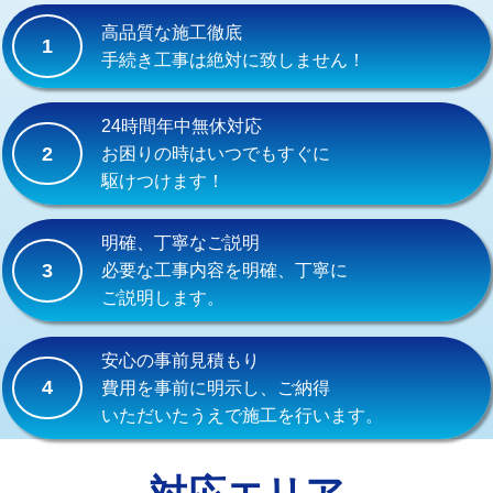
式）)
高品質な施工徹底
1
交換・取付(混合水栓（壁付・デッキ
16,500円+材料費
手続き工事は絶対に致しません！
式・ワンホール）)
交換・取付(排水栓・排水トラップ
22,000円+材料費
24時間年中無休対応
（P/S/ポップアップ））
2
お困りの時はいつでもすぐに
駆けつけます！
交換・取付（その他部品）
11,000円+材料費
持込商品取付（単水栓）
13,200円
明確、丁寧なご説明
3
必要な工事内容を明確、丁寧に
持込商品取付（混合水栓）
16,500円
ご説明します。
持込商品取付（浄水器・分岐水栓）
16,500円
安心の事前見積もり
給水管工事※（ホール加工)
16,500円
4
費用を事前に明示し、ご納得
いただいたうえで施工を行います。
給水管工事※（バンド止め)
3,300円
給水管工事※（支持金具設置)
5,500円