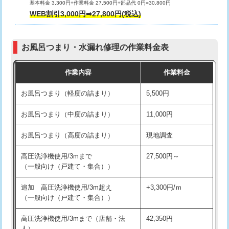
基本料金 3,300円+作業料金 27,500円+部品代 0円=30,800円
交換・取付（タンク）
22,000円+材料費
WEB割引3,000円➡27,800円(税込)
交換・取付（便器）
22,000円+材料費
お風呂つまり・水漏れ修理の作業料金表
交換・取付（普通便座）
11,000円+材料費
作業内容
作業料金
交換・取付（温水洗浄便座）
16,500円+材料費
お風呂つまり（軽度の詰まり）
5,500円
交換・取付(単水栓（壁付・デッキ
13,200円+材料費
式）)
お風呂つまり（中度の詰まり）
11,000円
交換・取付(混合水栓（壁付・デッキ
16,500円+材料費
お風呂つまり（高度の詰まり）
現地調査
式・ワンホール）)
高圧洗浄機使用/3mまで
27,500円～
交換・取付(排水栓・排水トラップ
22,000円+材料費
（一般向け（戸建て・集合））
（P/S/ポップアップ））
追加 高圧洗浄機使用/3m超え
+3,300円/ｍ
交換・取付（その他部品）
11,000円+材料費
（一般向け（戸建て・集合））
持込商品取付（単水栓）
13,200円
高圧洗浄機使用/3mまで（店舗・法
42,350円
人）