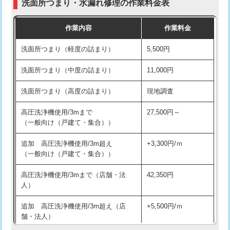
洗面所つまり・水漏れ修理の作業料金表
コンクリート斫り（厚さ10㎝超え）
38,500円
交換・取付（その他部品）
11,000円+材料費
作業内容
作業料金
モルタル補修（厚さ10㎝まで）
27,500円
持込商品取付（単水栓）
13,200円
洗面所つまり（軽度の詰まり）
5,500円
モルタル補修（厚さ10㎝超え）
38,500円
持込商品取付（混合水栓）
16,500円
洗面所つまり（中度の詰まり）
11,000円
洗面台設置
38,500円
持込商品取付（浄水器・分岐水栓）
16,500円
洗面所つまり（高度の詰まり）
現地調査
バスタブ設置
現場見積
給水管工事※（ホール加工)
16,500円
高圧洗浄機使用/3mまで
27,500円～
追加人工
16,500円
（一般向け（戸建て・集合））
給水管工事※（バンド止め)
3,300円
廃棄・処分
現場見積
追加 高圧洗浄機使用/3m超え
+3,300円/ｍ
給水管工事※（支持金具設置)
5,500円
（一般向け（戸建て・集合））
※給水管工事は20mmまでの価格です。
給水管工事※（保温材使用（バンド止
5,500円
高圧洗浄機使用/3mまで（店舗・法
42,350円
め込み）)
人）
給水管工事※（土の掘削・埋め戻し作
11,000円
追加 高圧洗浄機使用/3m超え（店
+5,500円/ｍ
業)
舗・法人）
給水管工事※（塩ビ管（VP・HI）使
33,000円