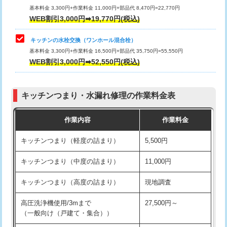
用/3ｍまで)
基本料金 3,300円+作業料金 11,000円+部品代 8,470円=22,770円
止水・漏水調査・防水処理・清掃・修
33,000円
WEB割引3,000円➡19,770円(税込)
理・調整・分解・加工など（重作業）
給水管工事※（塩ビ管（VP・HI）使
+8,800円
用（追加）/3ｍ超え)
キッチンの水栓交換（ワンホール混合栓）
お風呂タンク脱着
16,500円
基本料金 3,300円+作業料金 16,500円+部品代 35,750円=55,550円
給水管工事※（ライニング鋼管・銅
44,000円
WEB割引3,000円➡52,550円(税込)
その他部品の脱着
8,800円～
管・ポリ管・HT管使用/3ｍまで)
交換・取付（タンク）
22,000円+材料費
給水管工事※（ライニング鋼管・銅
+8,800円
管・ポリ管・HT管使用/3ｍ超え)
キッチンつまり・水漏れ修理の作業料金表
交換・取付(単水栓（壁付・デッキ
13,200円+材料費
式）)
排水管工事（土の掘削・埋め戻し作
11,000円~
作業内容
作業料金
業）
交換・取付(混合水栓（壁付・デッキ
16,500円+材料費
キッチンつまり（軽度の詰まり）
5,500円
式・ワンホール）)
排水管工事（排水管工事/3ｍまで）
55,000円
キッチンつまり（中度の詰まり）
11,000円
交換・取付(排水栓・排水トラップ
22,000円+材料費
排水管工事（追加 排水管工事/3ｍ超
+11,000円
（P/S/ポップアップ））
え）
キッチンつまり（高度の詰まり）
現地調査
交換・取付（その他部品）
11,000円+材料費
マス交換（土の掘削・埋め戻し作業）
11,000円~
高圧洗浄機使用/3mまで
27,500円～
（一般向け（戸建て・集合））
持込商品取付（単水栓）
13,200円
マス交換（深さ50㎝未満）
55,000円