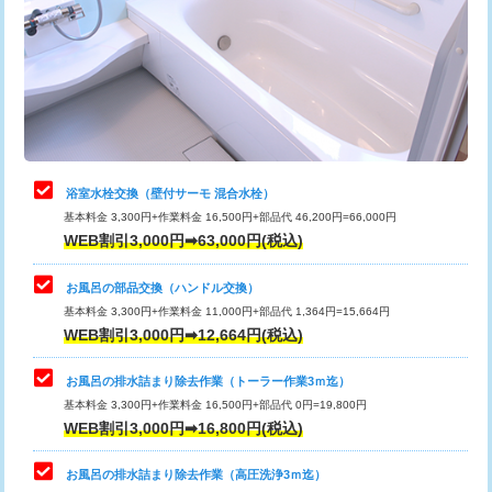
桝清掃
8,800円
止水・漏水調査・防水処理・清掃・修
11,000円
理・調整・分解・加工など（軽作業）
止水・漏水調査・防水処理・清掃・修
22,000円
理・調整・分解・加工など（中作業）
浴室水栓交換（壁付サーモ 混合水栓）
基本料金 3,300円+作業料金 16,500円+部品代 46,200円=66,000円
止水・漏水調査・防水処理・清掃・修
33,000円
WEB割引3,000円➡63,000円(税込)
理・調整・分解・加工など（重作業）
お風呂の部品交換（ハンドル交換）
トイレタンク脱着
16,500円
基本料金 3,300円+作業料金 11,000円+部品代 1,364円=15,664円
WEB割引3,000円➡12,664円(税込)
トイレ便器脱着
16,500円
タンクレストイレ脱着
33,000円
お風呂の排水詰まり除去作業（トーラー作業3ｍ迄）
基本料金 3,300円+作業料金 16,500円+部品代 0円=19,800円
小便器トイレ脱着
現地見積
WEB割引3,000円➡16,800円(税込)
その他部品の脱着
8,800円～
お風呂の排水詰まり除去作業（高圧洗浄3ｍ迄）