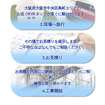
大阪府大阪市中央区島町エリアの
お近くのスタッフが直ぐに駆け付けます。
2.現場へ急行
その場でお見積りを提示します。
ご不明な点はなんでもご相談ください。
3.お見積り
お見積り内容にご納得いただけましたらご契
約。
修理に取り掛かります
4.工事開始