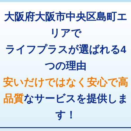
トーラー機使用/3mまで
33,000円
マス交換（深さ50㎝以上）
66,000円
大阪府大阪市中央区島町エ
追加トーラー機使用/3m超え
+3,300円
コンクリート斫り（厚さ10㎝まで）
27,500円
カメラ調査
33,000円
リアで
コンクリート斫り（厚さ10㎝超え）
38,500円
桝清掃
8,800円
ライフプラスが選ばれる4
モルタル補修（厚さ10㎝まで）
27,500円
止水・漏水調査・防水処理・清掃・修
11,000円
理・調整・分解・加工など（軽作業）
モルタル補修（厚さ10㎝超え）
38,500円
つの理由
止水・漏水調査・防水処理・清掃・修
22,000円
追加人工
16,500円
理・調整・分解・加工など（中作業）
安いだけではなく安心で高
廃棄・処分
現場見積
止水・漏水調査・防水処理・清掃・修
33,000円
理・調整・分解・加工など（重作業）
品質
なサービスを提供しま
その他部品の脱着
8,800円～
す！
交換・取付（タンク）
22,000円+材料費
交換・取付(単水栓（壁付・デッキ
13,200円+材料費