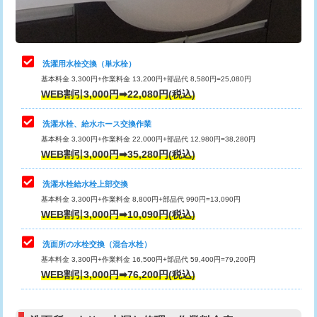
理・調整・分解・加工など（軽作業）
給水管工事※（ライニング鋼管・銅
44,000円
管・ポリ管・HT管使用/3ｍまで)
止水・漏水調査・防水処理・清掃・修
22,000円
理・調整・分解・加工など（中作業）
給水管工事※（ライニング鋼管・銅
+8,800円
洗濯用水栓交換（単水栓）
管・ポリ管・HT管使用/3ｍ超え)
基本料金 3,300円+作業料金 13,200円+部品代 8,580円=25,080円
止水・漏水調査・防水処理・清掃・修
33,000円
WEB割引3,000円➡22,080円(税込)
理・調整・分解・加工など（重作業）
排水管工事（土の掘削・埋め戻し作
11,000円~
業）
洗濯水栓、給水ホース交換作業
キッチンタンク脱着
16,500円
基本料金 3,300円+作業料金 22,000円+部品代 12,980円=38,280円
排水管工事（排水管工事/3ｍまで）
55,000円
WEB割引3,000円➡35,280円(税込)
その他部品の脱着
8,800円～
排水管工事（追加 排水管工事/3ｍ超
+11,000円
交換・取付（タンク）
22,000円+材料費
洗濯水栓給水栓上部交換
え）
基本料金 3,300円+作業料金 8,800円+部品代 990円=13,090円
交換・取付(単水栓（壁付・デッキ
13,200円+材料費
WEB割引3,000円➡10,090円(税込)
マス交換（土の掘削・埋め戻し作業）
11,000円~
式）)
洗面所の水栓交換（混合水栓）
マス交換（深さ50㎝未満）
55,000円
交換・取付(混合水栓（壁付・デッキ
16,500円+材料費
基本料金 3,300円+作業料金 16,500円+部品代 59,400円=79,200円
式・ワンホール）)
WEB割引3,000円➡76,200円(税込)
マス交換（深さ50㎝以上）
66,000円
交換・取付(排水栓・排水トラップ
22,000円+材料費
コンクリート斫り（厚さ10㎝まで）
27,500円
（P/S/ポップアップ））