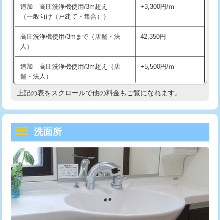
追加 高圧洗浄機使用/3m超え
+3,300円/ｍ
持込商品取付（混合水栓）
16,500円
マス交換（深さ50㎝以上）
66,000円
（一般向け（戸建て・集合））
持込商品取付（浄水器・分岐水栓）
16,500円
コンクリート斫り（厚さ10㎝まで）
27,500円
高圧洗浄機使用/3mまで（店舗・法
42,350円
人）
給水管工事※（ホール加工)
16,500円
コンクリート斫り（厚さ10㎝超え）
38,500円
追加 高圧洗浄機使用/3m超え（店
+5,500円/ｍ
給水管工事※（バンド止め)
3,300円
モルタル補修（厚さ10㎝まで）
27,500円
舗・法人）
給水管工事※（支持金具設置)
5,500円
モルタル補修（厚さ10㎝超え）
38,500円
上記の表をスクロールで他の料金もご覧になれます。
高度高圧洗浄換
現地調査
給水管工事※（保温材使用（バンド止
5,500円
洗面台設置
38,500円
トーラー作業
16,500円
め込み）)
洗面所
追加人工
16,500円
トーラー機使用/3mまで
33,000円
給水管工事※（土の掘削・埋め戻し作
11,000円
業)
廃棄・処分
現場見積
追加トーラー機使用/3m超え
+3,300円
給水管工事※（塩ビ管（VP・HI）使
33,000円
※給水管工事は20mmまでの価格です。
カメラ調査
33,000円
用/3ｍまで)
桝清掃
8,800円
給水管工事※（塩ビ管（VP・HI）使
+8,800円
用（追加）/3ｍ超え)
止水・漏水調査・防水処理・清掃・修
11,000円