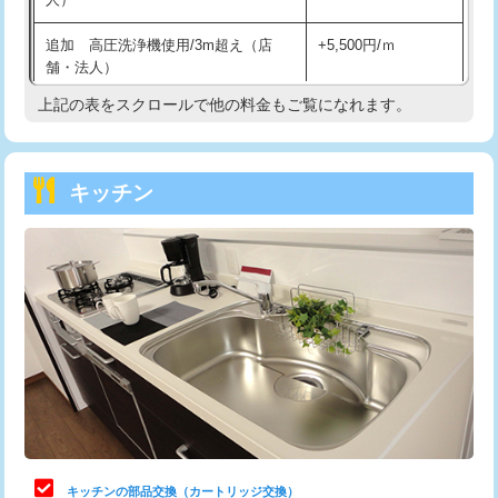
持込商品取付（混合水栓）
16,500円
追加 高圧洗浄機使用/3m超え（店
+5,500円/ｍ
持込商品取付（浄水器・分岐水栓）
16,500円
舗・法人）
持込商品取付（温水洗浄便座）
22,000円
上記の表をスクロールで他の料金もご覧になれます。
高度高圧洗浄換
現地調査
持込商品取付（普通便座⇔温水洗浄便
22,000円
トーラー作業
16,500円
座）
キッチン
トーラー機使用/3mまで
33,000円
給水管工事※（ホール加工)
16,500円
追加トーラー機使用/3m超え
+3,300円
給水管工事※（バンド止め)
3,300円
カメラ調査
33,000円
給水管工事※（支持金具設置)
5,500円
桝清掃
8,800円
給水管工事※（保温材使用（バンド止
5,500円
め込み）)
止水・漏水調査・防水処理・清掃・修
11,000円
理・調整・分解・加工など（軽作業）
給水管工事※（土の掘削・埋め戻し作
11,000円
業)
止水・漏水調査・防水処理・清掃・修
22,000円
理・調整・分解・加工など（中作業）
給水管工事※（塩ビ管（VP・HI）使
33,000円
キッチンの部品交換（カートリッジ交換）