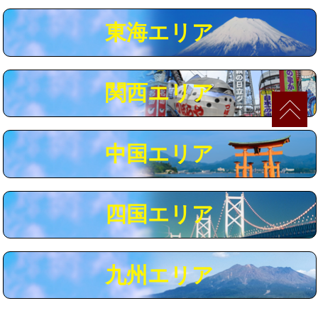
マス交換（深さ50㎝以上）
66,000円
東海エリア
コンクリート斫り（厚さ10㎝まで）
27,500円
コンクリート斫り（厚さ10㎝超え）
38,500円
関西エリア
モルタル補修（厚さ10㎝まで）
27,500円
モルタル補修（厚さ10㎝超え）
38,500円
中国エリア
追加人工
16,500円
廃棄・処分
現場見積
四国エリア
※給水管工事は20mmまでの価格です。
九州エリア