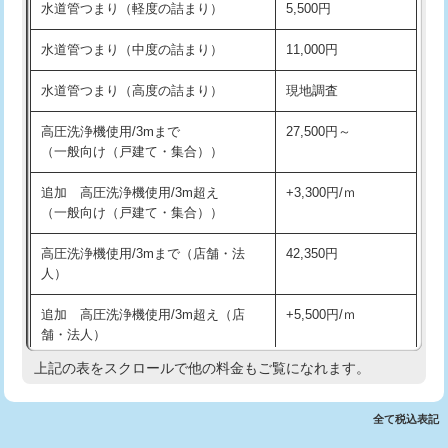
水道管つまり（軽度の詰まり）
5,500円
交換・取付(排水栓・排水トラップ
22,000円+材料費
洗面台設置
38,500円
（P/S/ポップアップ））
水道管つまり（中度の詰まり）
11,000円
化粧台設置
22,000円
交換・取付（その他部品）
11,000円+材料費
水道管つまり（高度の詰まり）
現地調査
追加人工
16,500円
持込商品取付（単水栓）
13,200円
高圧洗浄機使用/3mまで
27,500円～
廃棄・処分
現場見積
（一般向け（戸建て・集合））
持込商品取付（混合水栓）
16,500円
※給水管工事は20mmまでの価格です。
追加 高圧洗浄機使用/3m超え
+3,300円/ｍ
持込商品取付（浄水器・分岐水栓）
16,500円
（一般向け（戸建て・集合））
排水管工事（土の掘削・埋め戻し作
11,000円~
高圧洗浄機使用/3mまで（店舗・法
42,350円
業）
人）
排水管工事（排水管工事/3ｍまで）
55,000円
追加 高圧洗浄機使用/3m超え（店
+5,500円/ｍ
舗・法人）
排水管工事（追加 排水管工事/3ｍ超
+11,000円
え）
上記の表をスクロールで他の料金もご覧になれます。
高度高圧洗浄換
現地調査
マス交換（土の掘削・埋め戻し作業）
11,000円~
トーラー作業
16,500円
全て税込表記
マス交換（深さ50㎝未満）
55,000円