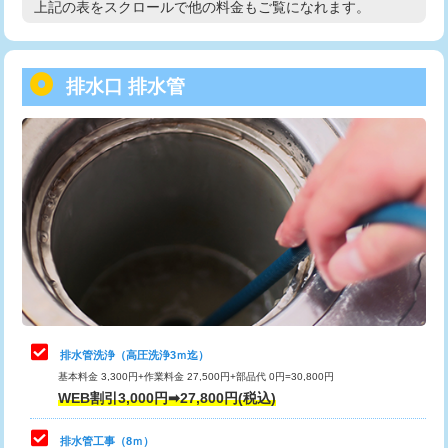
上記の表をスクロールで他の料金もご覧になれます。
高度高圧洗浄換
現地調査
用/3ｍまで)
トーラー作業
16,500円
給水管工事※（塩ビ管（VP・HI）使
+8,800円
用（追加）/3ｍ超え)
排水口 排水管
トーラー機使用/3mまで
33,000円
給水管工事※（ライニング鋼管・銅
44,000円
追加トーラー機使用/3m超え
+3,300円
管・ポリ管・HT管使用/3ｍまで)
カメラ調査
33,000円
給水管工事※（ライニング鋼管・銅
+8,800円
管・ポリ管・HT管使用/3ｍ超え)
桝清掃
8,800円
排水管工事（土の掘削・埋め戻し作
11,000円~
止水・漏水調査・防水処理・清掃・修
11,000円
業）
理・調整・分解・加工など（軽作業）
排水管工事（排水管工事/3ｍまで）
55,000円
止水・漏水調査・防水処理・清掃・修
22,000円
理・調整・分解・加工など（中作業）
排水管工事（追加 排水管工事/3ｍ超
+11,000円
排水管洗浄（高圧洗浄3ｍ迄）
え）
基本料金 3,300円+作業料金 27,500円+部品代 0円=30,800円
止水・漏水調査・防水処理・清掃・修
33,000円
WEB割引3,000円➡27,800円(税込)
理・調整・分解・加工など（重作業）
マス交換（土の掘削・埋め戻し作業）
11,000円~
排水管工事（8ｍ）
その他部品の脱着
8,800円～
マス交換（深さ50㎝未満）
55,000円