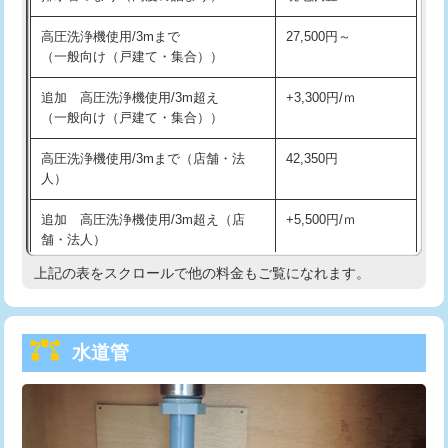
給水管工事※（バンド止め)
3,300円
高圧洗浄機使用/3mまで
27,500円～
（一般向け（戸建て・集合））
給水管工事※（支持金具設置)
5,500円
追加 高圧洗浄機使用/3m超え
+3,300円/ｍ
給水管工事※（保温材使用（バンド止
5,500円
（一般向け（戸建て・集合））
め込み）)
高圧洗浄機使用/3mまで（店舗・法
42,350円
給水管工事※（土の掘削・埋め戻し作
11,000円
人）
業)
追加 高圧洗浄機使用/3m超え（店
+5,500円/ｍ
給水管工事※（塩ビ管（VP・HI）使
33,000円
舗・法人）
用/3ｍまで)
上記の表をスクロールで他の料金もご覧になれます。
高度高圧洗浄換
現地調査
給水管工事※（塩ビ管（VP・HI）使
+8,800円
用（追加）/3ｍ超え)
トーラー作業
16,500円
給水管工事※（ライニング鋼管・銅
44,000円
水道管
トーラー機使用/3mまで
33,000円
管・ポリ管・HT管使用/3ｍまで)
追加トーラー機使用/3m超え
+3,300円
給水管工事※（ライニング鋼管・銅
+8,800円
管・ポリ管・HT管使用/3ｍ超え)
カメラ調査
33,000円